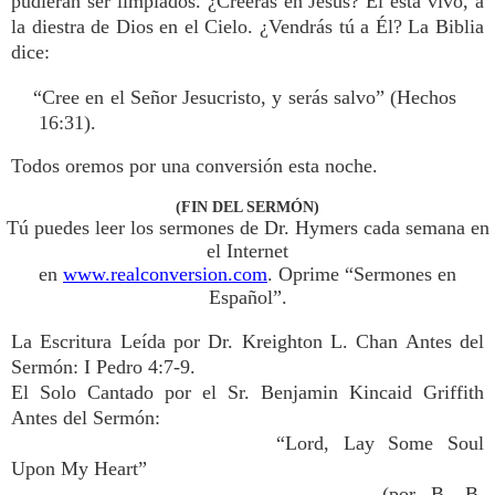
pudieran ser limpiados. ¿Creerás en Jesús? Él está vivo, a
la diestra de Dios en el Cielo. ¿Vendrás tú a Él? La Biblia
dice:
“Cree en el Señor Jesucristo, y serás salvo” (Hechos
16:31).
Todos oremos por una conversión esta noche.
(FIN DEL SERMÓN)
Tú puedes leer los sermones de Dr. Hymers cada semana en
el Internet
en
www.realconversion.com
. Oprime “Sermones en
Español”.
La Escritura Leída por Dr. Kreighton L. Chan Antes del
Sermón: I Pedro 4:7-9.
El Solo Cantado por el Sr. Benjamin Kincaid Griffith
Antes del Sermón:
“Lord, Lay Some Soul
Upon My Heart”
(por B. B.