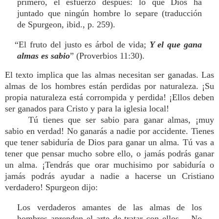
primero, el esfuerzo después: lo que Dios ha
juntado que ningún hombre lo separe (traducción
de Spurgeon, ibid., p. 259).
“El fruto del justo es árbol de vida;
Y el que gana
almas es sabio
” (Proverbios 11:30).
El texto implica que las almas necesitan ser ganadas. Las
almas de los hombres están perdidas por naturaleza. ¡Su
propia naturaleza está corrompida y perdida! ¡Ellos deben
ser ganados para Cristo y para la iglesia local!
Tú tienes que ser sabio para ganar almas, ¡muy
sabio en verdad! No ganarás a nadie por accidente. Tienes
que tener sabiduría de Dios para ganar un alma. Tú vas a
tener que pensar mucho sobre ello, o jamás podrás ganar
un alma. ¡Tendrás que orar muchisimo por sabiduría o
jamás podrás ayudar a nadie a hacerse un Cristiano
verdadero! Spurgeon dijo:
Los verdaderos amantes de las almas de los
hombres aprenden el arte de tratar con ellos… No