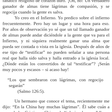
fanático religioso de corazón duro. ¡Oh, no! Un verdadero
ganador de almas tiene lágrimas de compasión, y se
regocija cuando la gente es salva.
Yo creo en el Infierno. Yo predico sobre el infierno
frecuentemente. Pero hay un lugar y una hora para eso.
Por años de observación yo sé que un tal llamado ganador
de almas puede andar diciéndole a la gente que va para el
Infierno, y ni siquiera realmente ganar una alma que
pueda ser contada o vista en la iglesia. Después de años de
ese tipo de “testificar” no pueden señalar a una persona
real que halla sido salva y halla entrado a la iglesia local.
¿Dónde están los convertidos de tal “testificar”? ¡Serán
muy pocos y escasos – si acaso hay!
“Los que sembraron con lágrimas, con regocijo
segarán”
(Salmo 126:5).
Un hermano que conoce el tema, recientemente me
dijo: “En la China hay muchas lágrimas”. Él sabe cuán a