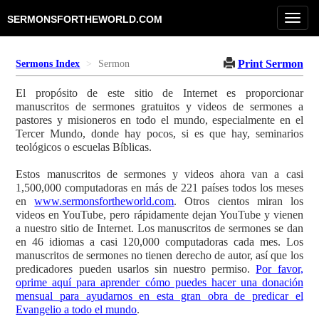
Toggl
SERMONSFORTHEWORLD.COM
navig
Print Sermon
Sermons Index
Sermon
El propósito de este sitio de Internet es proporcionar
manuscritos de sermones gratuitos y videos de sermones a
pastores y misioneros en todo el mundo, especialmente en el
Tercer Mundo, donde hay pocos, si es que hay, seminarios
teológicos o escuelas Bíblicas.
Estos manuscritos de sermones y videos ahora van a casi
1,500,000 computadoras en más de 221 países todos los meses
en
www.sermonsfortheworld.com
. Otros cientos miran los
videos en YouTube, pero rápidamente dejan YouTube y vienen
a nuestro sitio de Internet. Los manuscritos de sermones se dan
en 46 idiomas a casi 120,000 computadoras cada mes. Los
manuscritos de sermones no tienen derecho de autor, así que los
predicadores pueden usarlos sin nuestro permiso.
Por favor,
oprime aquí para aprender cómo puedes hacer una donación
mensual para ayudarnos en esta gran obra de predicar el
Evangelio a todo el mundo
.