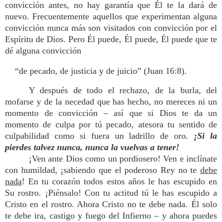
convicción antes, no hay garantía que Él te la dará de
nuevo. Frecuentemente aquellos que experimentan alguna
convicción nunca más son visitados con convicción por el
Espíritu de Dios. Pero Él puede, Él puede, Él puede que te
dé alguna convicción
“de pecado, de justicia y de juicio” (Juan 16:8).
Y después de todo el rechazo, de la burla, del
mofarse y de la necedad que has hecho, no mereces ni un
momento de convicción – así que si Dios te da un
momento de culpa por tú pecado, atesora tu sentido de
culpabilidad como si fuera un ladrillo de oro.
¡Si la
pierdes talvez nunca, nunca la vuelvas a tener!
¡Ven ante Dios como un pordiosero! Ven e inclínate
con humildad, ¡sabiendo que el poderoso Rey no te
debe
nada
! En tu corazón todos estos años le has escupido en
Su rostro. ¡Piénsalo! Con tu actitud tú le has escupido a
Cristo en el rostro. Ahora Cristo no te debe nada. Él solo
te debe ira, castigo y fuego del Infierno – y ahora puedes