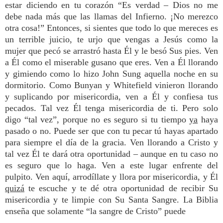
estar diciendo en tu corazón “Es verdad – Dios no me
debe nada más que las llamas del Infierno. ¡No merezco
otra cosa!” Entonces, si sientes que todo lo que mereces es
un terrible juicio, te urjo que vengas a Jesús como la
mujer que pecó se arrastró hasta Él y le besó Sus pies. Ven
a Él como el miserable gusano que eres. Ven a Él llorando
y gimiendo como lo hizo John Sung aquella noche en su
dormitorio. Como Bunyan y Whitefield vinieron llorando
y suplicando por misericordia, ven a Él y confiesa tus
pecados. Tal vez Él tenga misericordia de ti. Pero solo
digo “tal vez”, porque no es seguro si tu tiempo
ya
haya
pasado o no. Puede ser que con tu pecar tú hayas apartado
para siempre el día de la gracia. Ven llorando a Cristo y
tal vez Él te dará otra oportunidad – aunque en tu caso no
es seguro que lo haga. Ven a este lugar enfrente del
pulpito. Ven aquí, arrodíllate y llora por misericordia, y Él
quizá
te escuche y te dé otra oportunidad de recibir Su
misericordia y te limpie con Su Santa Sangre. La Biblia
enseña que solamente “la sangre de Cristo” puede