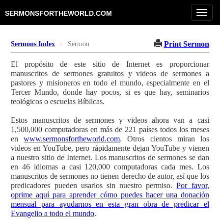
Toggl
SERMONSFORTHEWORLD.COM
navig
Print Sermon
Sermons Index
Sermon
El propósito de este sitio de Internet es proporcionar
manuscritos de sermones gratuitos y videos de sermones a
pastores y misioneros en todo el mundo, especialmente en el
Tercer Mundo, donde hay pocos, si es que hay, seminarios
teológicos o escuelas Bíblicas.
Estos manuscritos de sermones y videos ahora van a casi
1,500,000 computadoras en más de 221 países todos los meses
en
www.sermonsfortheworld.com
. Otros cientos miran los
videos en YouTube, pero rápidamente dejan YouTube y vienen
a nuestro sitio de Internet. Los manuscritos de sermones se dan
en 46 idiomas a casi 120,000 computadoras cada mes. Los
manuscritos de sermones no tienen derecho de autor, así que los
predicadores pueden usarlos sin nuestro permiso.
Por favor,
oprime aquí para aprender cómo puedes hacer una donación
mensual para ayudarnos en esta gran obra de predicar el
Evangelio a todo el mundo
.