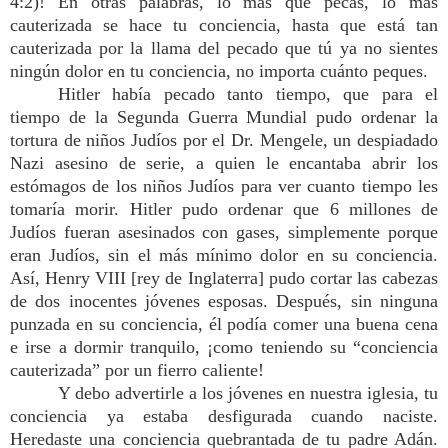
4:2)! En otras palabras, lo más que pecas, lo más
cauterizada se hace tu conciencia, hasta que está tan
cauterizada por la llama del pecado que tú ya no sientes
ningún dolor en tu conciencia, no importa cuánto peques.
Hitler había pecado tanto tiempo, que para el
tiempo de la Segunda Guerra Mundial pudo ordenar la
tortura de niños Judíos por el Dr. Mengele, un despiadado
Nazi asesino de serie, a quien le encantaba abrir los
estómagos de los niños Judíos para ver cuanto tiempo les
tomaría morir. Hitler pudo ordenar que 6 millones de
Judíos fueran asesinados con gases, simplemente porque
eran Judíos, sin el más mínimo dolor en su conciencia.
Así, Henry VIII [rey de Inglaterra] pudo cortar las cabezas
de dos inocentes jóvenes esposas. Después, sin ninguna
punzada en su conciencia, él podía comer una buena cena
e irse a dormir tranquilo, ¡como teniendo su “conciencia
cauterizada” por un fierro caliente!
Y debo advertirle a los jóvenes en nuestra iglesia, tu
conciencia ya estaba desfigurada cuando naciste.
Heredaste una conciencia quebrantada de tu padre Adán.