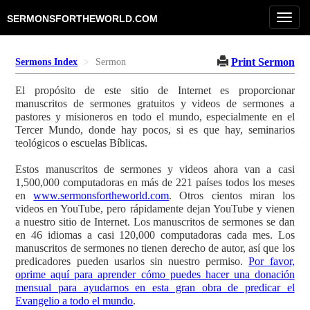
Toggl
SERMONSFORTHEWORLD.COM
navig
Print Sermon
Sermons Index
Sermon
El propósito de este sitio de Internet es proporcionar
manuscritos de sermones gratuitos y videos de sermones a
pastores y misioneros en todo el mundo, especialmente en el
Tercer Mundo, donde hay pocos, si es que hay, seminarios
teológicos o escuelas Bíblicas.
Estos manuscritos de sermones y videos ahora van a casi
1,500,000 computadoras en más de 221 países todos los meses
en
www.sermonsfortheworld.com
. Otros cientos miran los
videos en YouTube, pero rápidamente dejan YouTube y vienen
a nuestro sitio de Internet. Los manuscritos de sermones se dan
en 46 idiomas a casi 120,000 computadoras cada mes. Los
manuscritos de sermones no tienen derecho de autor, así que los
predicadores pueden usarlos sin nuestro permiso.
Por favor,
oprime aquí para aprender cómo puedes hacer una donación
mensual para ayudarnos en esta gran obra de predicar el
Evangelio a todo el mundo
.