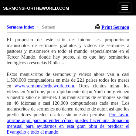
Toggl
SERMONSFORTHEWORLD.COM
navig
Print Sermon
Sermons Index
Sermon
El propósito de este sitio de Internet es proporcionar
manuscritos de sermones gratuitos y videos de sermones a
pastores y misioneros en todo el mundo, especialmente en el
Tercer Mundo, donde hay pocos, si es que hay, seminarios
teológicos o escuelas Bíblicas.
Estos manuscritos de sermones y videos ahora van a casi
1,500,000 computadoras en más de 221 países todos los meses
en
www.sermonsfortheworld.com
. Otros cientos miran los
videos en YouTube, pero rápidamente dejan YouTube y vienen
a nuestro sitio de Internet. Los manuscritos de sermones se dan
en 46 idiomas a casi 120,000 computadoras cada mes. Los
manuscritos de sermones no tienen derecho de autor, así que los
predicadores pueden usarlos sin nuestro permiso.
Por favor,
oprime aquí para aprender cómo puedes hacer una donación
mensual para ayudarnos en esta gran obra de predicar el
Evangelio a todo el mundo
.