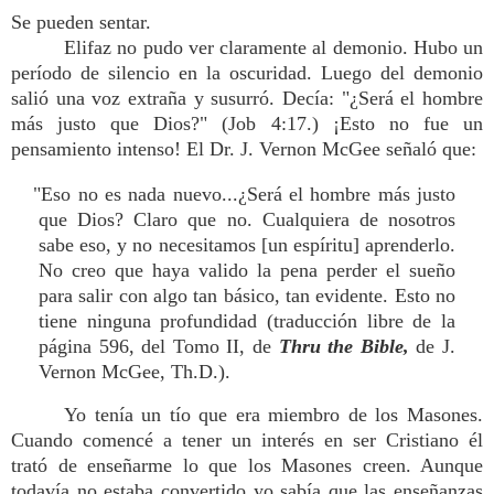
Se pueden sentar.
Elifaz no pudo ver claramente al demonio. Hubo un
período de silencio en la oscuridad. Luego del demonio
salió una voz extraña y susurró. Decía: "¿Será el hombre
más justo que Dios?" (Job 4:17.) ¡Esto no fue un
pensamiento intenso! El Dr. J. Vernon McGee señaló que:
"Eso no es nada nuevo...¿Será el hombre más justo
que Dios? Claro que no. Cualquiera de nosotros
sabe eso, y no necesitamos [un espíritu] aprenderlo.
No creo que haya valido la pena perder el sueño
para salir con algo tan básico, tan evidente. Esto no
tiene ninguna profundidad (traducción libre de la
página 596, del Tomo II, de
Thru the Bible,
de J.
Vernon McGee, Th.D.).
Yo tenía un tío que era miembro de los Masones.
Cuando comencé a tener un interés en ser Cristiano él
trató de enseñarme lo que los Masones creen. Aunque
todavía no estaba convertido yo sabía que las enseñanzas