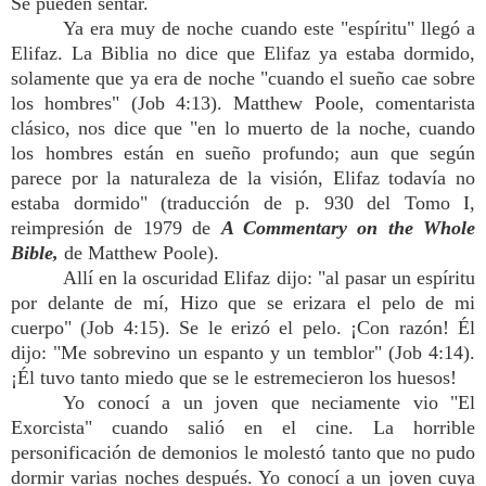
Se pueden sentar.
Ya era muy de noche cuando este "espíritu" llegó a
Elifaz. La Biblia no dice que Elifaz ya estaba dormido,
solamente que ya era de noche "cuando el sueño cae sobre
los hombres" (Job 4:13). Matthew Poole, comentarista
clásico, nos dice que "en lo muerto de la noche, cuando
los hombres están en sueño profundo; aun que según
parece por la naturaleza de la visión, Elifaz todavía no
estaba dormido" (traducción de p. 930 del Tomo I,
reimpresión de 1979 de
A Commentary on the Whole
Bible,
de Matthew Poole).
Allí en la oscuridad Elifaz dijo: "al pasar un espíritu
por delante de mí, Hizo que se erizara el pelo de mi
cuerpo" (Job 4:15). Se le erizó el pelo. ¡Con razón! Él
dijo: "Me sobrevino un espanto y un temblor" (Job 4:14).
¡Él tuvo tanto miedo que se le estremecieron los huesos!
Yo conocí a un joven que neciamente vio "El
Exorcista" cuando salió en el cine. La horrible
personificación de demonios le molestó tanto que no pudo
dormir varias noches después. Yo conocí a un joven cuya