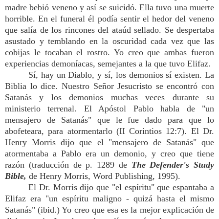
madre bebió veneno y así se suicidó. Ella tuvo una muerte
horrible. En el funeral él podía sentir el hedor del veneno
que salía de los rincones del ataúd sellado. Se despertaba
asustado y temblando en la oscuridad cada vez que las
cobijas le tocaban el rostro. Yo creo que ambas fueron
experiencias demoníacas, semejantes a la que tuvo Elifaz.
Sí, hay un Diablo, y sí, los demonios sí existen. La
Biblia lo dice. Nuestro Señor Jesucristo se encontró con
Satanás y los demonios muchas veces durante su
ministerio terrenal. El Apóstol Pablo habla de "un
mensajero de Satanás" que le fue dado para que lo
abofeteara, para atormentarlo (II Corintios 12:7). El Dr.
Henry Morris dijo que el "mensajero de Satanás" que
atormentaba a Pablo era un demonio, y creo que tiene
razón (traducción de p. 1289 de
The Defender's Study
Bible,
de Henry Morris, Word Publishing, 1995).
El Dr. Morris dijo que "el espíritu" que espantaba a
Elifaz era "un espíritu maligno - quizá hasta el mismo
Satanás" (ibid.) Yo creo que esa es la mejor explicación de