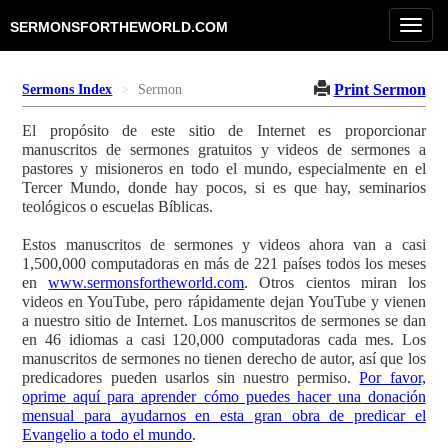
Toggl
SERMONSFORTHEWORLD.COM
navig
Print Sermon
Sermons Index
Sermon
El propósito de este sitio de Internet es proporcionar
manuscritos de sermones gratuitos y videos de sermones a
pastores y misioneros en todo el mundo, especialmente en el
Tercer Mundo, donde hay pocos, si es que hay, seminarios
teológicos o escuelas Bíblicas.
Estos manuscritos de sermones y videos ahora van a casi
1,500,000 computadoras en más de 221 países todos los meses
en
www.sermonsfortheworld.com
. Otros cientos miran los
videos en YouTube, pero rápidamente dejan YouTube y vienen
a nuestro sitio de Internet. Los manuscritos de sermones se dan
en 46 idiomas a casi 120,000 computadoras cada mes. Los
manuscritos de sermones no tienen derecho de autor, así que los
predicadores pueden usarlos sin nuestro permiso.
Por favor,
oprime aquí para aprender cómo puedes hacer una donación
mensual para ayudarnos en esta gran obra de predicar el
Evangelio a todo el mundo
.