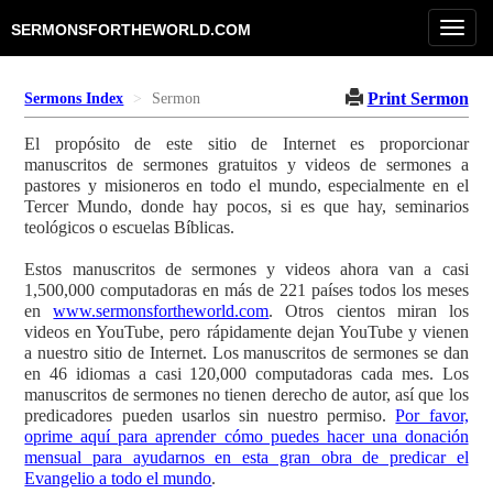
Toggl
SERMONSFORTHEWORLD.COM
navig
Print Sermon
Sermons Index
Sermon
El propósito de este sitio de Internet es proporcionar
manuscritos de sermones gratuitos y videos de sermones a
pastores y misioneros en todo el mundo, especialmente en el
Tercer Mundo, donde hay pocos, si es que hay, seminarios
teológicos o escuelas Bíblicas.
Estos manuscritos de sermones y videos ahora van a casi
1,500,000 computadoras en más de 221 países todos los meses
en
www.sermonsfortheworld.com
. Otros cientos miran los
videos en YouTube, pero rápidamente dejan YouTube y vienen
a nuestro sitio de Internet. Los manuscritos de sermones se dan
en 46 idiomas a casi 120,000 computadoras cada mes. Los
manuscritos de sermones no tienen derecho de autor, así que los
predicadores pueden usarlos sin nuestro permiso.
Por favor,
oprime aquí para aprender cómo puedes hacer una donación
mensual para ayudarnos en esta gran obra de predicar el
Evangelio a todo el mundo
.