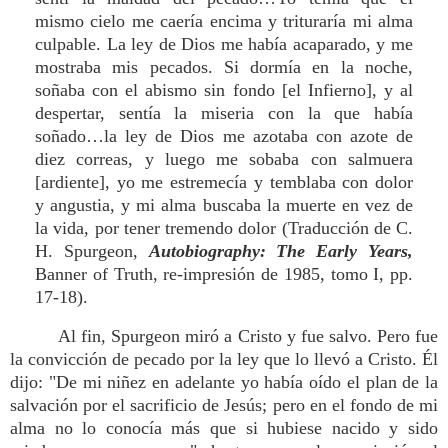
mismo cielo me caería encima y trituraría mi alma
culpable. La ley de Dios me había acaparado, y me
mostraba mis pecados. Si dormía en la noche,
soñaba con el abismo sin fondo [el Infierno], y al
despertar, sentía la miseria con la que había
soñado…la ley de Dios me azotaba con azote de
diez correas, y luego me sobaba con salmuera
[ardiente], yo me estremecía y temblaba con dolor
y angustia, y mi alma buscaba la muerte en vez de
la vida, por tener tremendo dolor (Traducción de C.
H. Spurgeon,
Autobiography: The Early Years,
Banner of Truth, re-impresión de 1985, tomo I, pp.
17-18).
Al fin, Spurgeon miró a Cristo y fue salvo. Pero fue
la convicción de pecado por la ley que lo llevó a Cristo. Él
dijo: "De mi niñez en adelante yo había oído el plan de la
salvación por el sacrificio de Jesús; pero en el fondo de mi
alma no lo conocía más que si hubiese nacido y sido