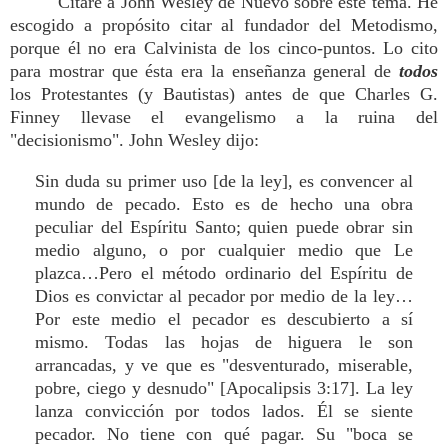
Citaré a John Wesley de Nuevo sobre este tema. He
escogido a propósito citar al fundador del Metodismo,
porque él no era Calvinista de los cinco-puntos. Lo cito
para mostrar que ésta era la enseñanza general de
todos
los Protestantes (y Bautistas) antes de que Charles G.
Finney llevase el evangelismo a la ruina del
"decisionismo". John Wesley dijo:
Sin duda su primer uso [de la ley], es convencer al
mundo de pecado. Esto es de hecho una obra
peculiar del Espíritu Santo; quien puede obrar sin
medio alguno, o por cualquier medio que Le
plazca…Pero el método ordinario del Espíritu de
Dios es convictar al pecador por medio de la ley…
Por este medio el pecador es descubierto a sí
mismo. Todas las hojas de higuera le son
arrancadas, y ve que es "desventurado, miserable,
pobre, ciego y desnudo" [Apocalipsis 3:17]. La ley
lanza convicción por todos lados. Él se siente
pecador. No tiene con qué pagar. Su "boca se