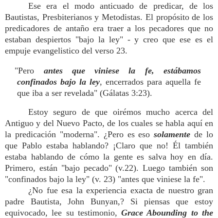
Ese era el modo anticuado de predicar, de los
Bautistas, Presbiterianos y Metodistas. El propósito de los
predicadores de antaño era traer a los pecadores que no
estaban despiertos "bajo la ley" - y creo que ese es el
empuje evangelistico del verso 23.
"Pero
antes que viniese la fe, estábamos
confinados bajo la ley
, encerrados para aquella fe
que iba a ser revelada" (Gálatas 3:23).
Estoy seguro de que oirémos mucho acerca del
Antiguo y del Nuevo Pacto, de los cuales se habla aquí en
la predicación "moderna". ¿Pero es eso
solamente
de lo
que Pablo estaba hablando? ¡Claro que no! Él también
estaba hablando de cómo la gente es salva hoy en día.
Primero, están "bajo pecado" (v.22). Luego también son
"confinados bajo la ley" (v. 23) "antes que viniese la fe".
¿No fue esa la experiencia exacta de nuestro gran
padre Bautista, John Bunyan,? Si piensas que estoy
equivocado, lee su testimonio,
Grace Abounding to the