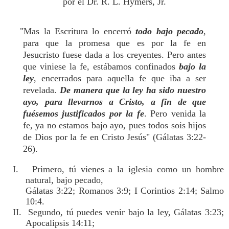
por el Dr. R. L. Hymers, Jr.
"Mas la Escritura lo encerró
todo bajo pecado
,
para que la promesa que es por la fe en
Jesucristo fuese dada a los creyentes. Pero antes
que viniese la fe, estábamos confinados
bajo la
ley
, encerrados para aquella fe que iba a ser
revelada.
De manera que la ley ha sido nuestro
ayo, para llevarnos a Cristo, a fin de que
fuésemos justificados por la fe
. Pero venida la
fe, ya no estamos bajo ayo, pues todos sois hijos
de Dios por la fe en Cristo Jesús" (Gálatas 3:22-
26).
I. Primero, tú vienes a la iglesia como un hombre
natural, bajo pecado,
Gálatas 3:22; Romanos 3:9; I Corintios 2:14; Salmo
10:4.
II. Segundo, tú puedes venir bajo la ley, Gálatas 3:23;
Apocalipsis 14:11;