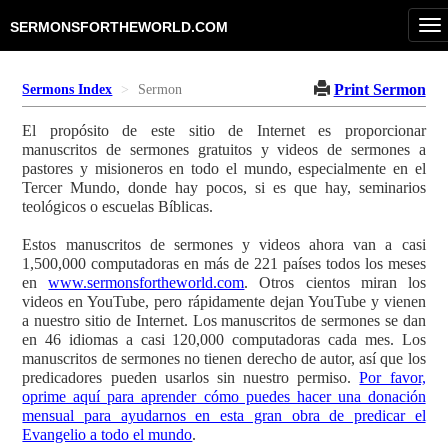
To
SERMONSFORTHEWORLD.COM
na
Print Sermon
Sermons Index
Sermon
El propósito de este sitio de Internet es proporcionar
manuscritos de sermones gratuitos y videos de sermones a
pastores y misioneros en todo el mundo, especialmente en el
Tercer Mundo, donde hay pocos, si es que hay, seminarios
teológicos o escuelas Bíblicas.
Estos manuscritos de sermones y videos ahora van a casi
1,500,000 computadoras en más de 221 países todos los meses
en
www.sermonsfortheworld.com
. Otros cientos miran los
videos en YouTube, pero rápidamente dejan YouTube y vienen
a nuestro sitio de Internet. Los manuscritos de sermones se dan
en 46 idiomas a casi 120,000 computadoras cada mes. Los
manuscritos de sermones no tienen derecho de autor, así que los
predicadores pueden usarlos sin nuestro permiso.
Por favor,
oprime aquí para aprender cómo puedes hacer una donación
mensual para ayudarnos en esta gran obra de predicar el
Evangelio a todo el mundo
.