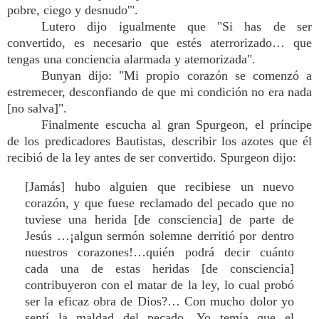
pobre, ciego y desnudo'".
Lutero dijo igualmente que "Si has de ser
convertido, es necesario que estés aterrorizado… que
tengas una conciencia alarmada y atemorizada".
Bunyan dijo: "Mi propio corazón se comenzó a
estremecer, desconfiando de que mi condición no era nada
[no salva]".
Finalmente escucha al gran Spurgeon, el príncipe
de los predicadores Bautistas, describir los azotes que él
recibió de la ley antes de ser convertido. Spurgeon dijo:
[Jamás] hubo alguien que recibiese un nuevo
corazón, y que fuese reclamado del pecado que no
tuviese una herida [de consciencia] de parte de
Jesús …¡algun sermón solemne derritió por dentro
nuestros corazones!…quién podrá decir cuánto
cada una de estas heridas [de consciencia]
contribuyeron con el matar de la ley, lo cual probó
ser la eficaz obra de Dios?… Con mucho dolor yo
sentí la maldad del pecado…Yo temía que el