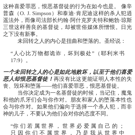
这种喜爱罪恶，恨恶基督徒的行为在如今也是。 像辛
普森（O. J. Simpson）和泰迪·肯尼迪这样的杀人犯逍
遥法外，而像司法部长约翰·阿什克罗夫特和鲍勃·琼斯
三世这样善良的基督徒，却被世俗媒体所憎恨。日光
之下没有新事。
未回转之人的内心是扭曲和堕落的。圣经说：
“人心比万物都诡诈，坏到极处”（耶利米书
17:9）。
一个未回转之人的心是如此地败坏，以至于他们喜爱
恶人却恨恶基督徒！
再没有比这更能证明人本性的失
丧、毁坏和堕落——他们喜爱罪恶，恨恶基督徒。
当你决定成为一名基督徒的时候，当记住，魔鬼
和他的爪牙们会与你作对。朋友和家人的堕落本性也
会与你作对。如果他们偏向于选择一个杀人犯，而非
神的儿子，不要认为他们会对你的态度不同。
“你 们 若 属 世 界 ， 世 界 必 爱 属 自 己 的 ；
只 因 你 们 不 属 世 界 ， 乃 是 我 从 世 界 中