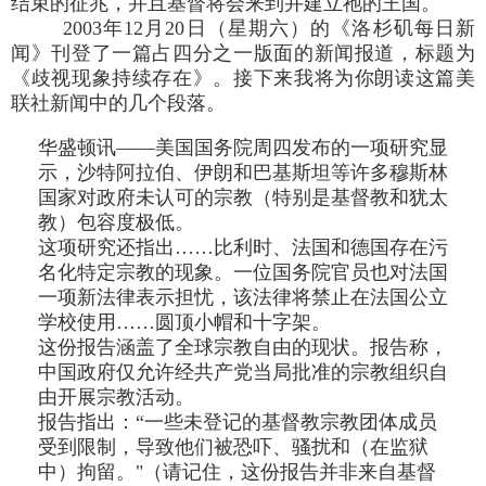
结束的征兆，并且基督将会来到并建立祂的王国。
2003年12月20日（星期六）的《洛杉矶每日新
闻》刊登了一篇占四分之一版面的新闻报道，标题为
《歧视现象持续存在》。接下来我将为你朗读这篇美
联社新闻中的几个段落。
华盛顿讯——美国国务院周四发布的一项研究显
示，沙特阿拉伯、伊朗和巴基斯坦等许多穆斯林
国家对政府未认可的宗教（特别是基督教和犹太
教）包容度极低。
这项研究还指出……比利时、法国和德国存在污
名化特定宗教的现象。一位国务院官员也对法国
一项新法律表示担忧，该法律将禁止在法国公立
学校使用……圆顶小帽和十字架。
这份报告涵盖了全球宗教自由的现状。报告称，
中国政府仅允许经共产党当局批准的宗教组织自
由开展宗教活动。
报告指出：“一些未登记的基督教宗教团体成员
受到限制，导致他们被恐吓、骚扰和（在监狱
中）拘留。"（请记住，这份报告并非来自基督