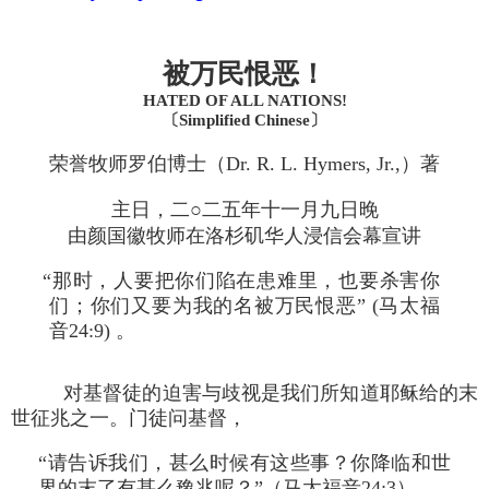
被万民恨恶！
HATED OF ALL NATIONS!
〔Simplified Chinese〕
荣誉牧师罗伯博士（Dr. R. L. Hymers, Jr.,）著
主日，二○二五年十一月九日晚
由颜国徽牧师在洛杉矶华人浸信会幕宣讲
“那时，人要把你们陷在患难里，也要杀害你
们；你们又要为我的名被万民恨恶” (马太福
音24:9) 。
对基督徒的迫害与歧视是我们所知道耶稣给的末
世征兆之一。门徒问基督，
“请告诉我们，甚么时候有这些事？你降临和世
界的末了有甚么豫兆呢？”（马太福音24:3）。