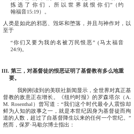
拣 选 了 你 们 ， 所 以 世 界 就 恨 你 们”（约
翰福音15:19）。
人类是如此的邪恶、毁坏和堕落，并且与神作对，以
至于
“你们又要为我的名被万民恨恶” (马太福音
24:9)。
III. 第三，对基督徒的恨恶证明了基督教有多么地重
要。
我刚刚读到的美联社新闻显示，全世界对真正基
督教的敌意正在增长。《纽约时报》的罗森塔尔（A.
M. Rosenthal）曾写道：“我们这个时代最令人震惊却
鲜为人知的故事之一，就是本世纪因身为基督徒而殉
道的人数，超过了自基督降生以来的任何一个世纪。”
然而，保罗·马歇尔博士指出：