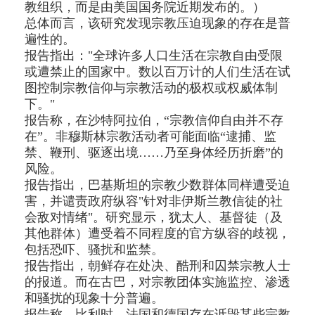
教组织，而是由美国国务院近期发布的。）
总体而言，该研究发现宗教压迫现象的存在是普
遍性的。
报告指出："全球许多人口生活在宗教自由受限
或遭禁止的国家中。数以百万计的人们生活在试
图控制宗教信仰与宗教活动的极权或权威体制
下。"
报告称，在沙特阿拉伯，“宗教信仰自由并不存
在”。非穆斯林宗教活动者可能面临“逮捕、监
禁、鞭刑、驱逐出境……乃至身体经历折磨”的
风险。
报告指出，巴基斯坦的宗教少数群体同样遭受迫
害，并谴责政府纵容"针对非伊斯兰教信徒的社
会敌对情绪"。研究显示，犹太人、基督徒（及
其他群体）遭受着不同程度的官方纵容的歧视，
包括恐吓、骚扰和监禁。
报告指出，朝鲜存在处决、酷刑和囚禁宗教人士
的报道。而在古巴，对宗教团体实施监控、渗透
和骚扰的现象十分普遍。
报告称，比利时、法国和德国存在诋毁某些宗教