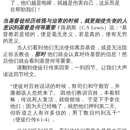
了，他们越是咆哮，就越是伤害自己，这反而是
在帮助我们！
当基督徒经历歧视与迫害的时候，就更能使失丧的人
意识到基督是何等重要！
路易斯（C.S Lewis）说：“基
督教若是错的，便是毫无意义，若是真的，便有无穷
的意义。
当人们看到他们无法使你离弃基督，或是无法阻
止你去教会，
那时
他们就会认真对待基督的信息！然
后他们就会看到基督何等重要。
请翻到使徒行传第四章，一到四节。让我们大声
读这四节经文。
“使徒对百姓说话的时候，祭司们和守殿官，并
撒都该人忽然来了。 因他们教训百姓，本着耶
稣，传说死人复活，就很烦恼， 于是下手拿住
他们；因为天已经晚了，就把他们押到第二天。
但听道之人有许多信的，男丁数目约到五千”
（使徒行传4:1-4）。