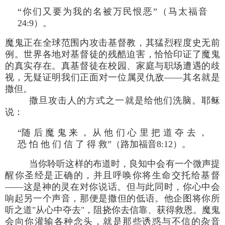
“你们又要为我的名被万民恨恶”（马太福音
24:9）。
魔鬼正在全球范围内攻击基督教，其猛烈程度史无前
例。世界各地对基督徒的残酷迫害，恰恰印证了魔鬼
的真实存在。真基督徒在校园、家庭与职场遭遇的歧
视，无疑证明我们正面对一位属灵仇敌——其名就是
撒但。
撒旦攻击人的方式之一就是给他们洗脑。耶稣
说：
“随 后 魔 鬼 来 ， 从 他 们 心 里 把 道 夺 去 ，
恐 怕 他 们 信 了 得 救”（路加福音8:12）。
当你聆听这样的布道时，良知中会有一个微声提
醒你圣经是正确的，并且呼唤你将生命交托给基督
——这是神的灵在对你说话。但与此同时，你心中会
响起另一个声音，那便是撒但的低语。他企图将你所
听之道"从心中夺去"，阻挠你去信靠、获得救恩。魔鬼
会向你灌输各种念头，就是那些诱惑与不信的杂音