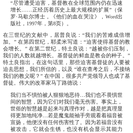
“尽管遭受迫害，基督教在全球范围内仍在迅速
增长……正经历着历史上最大规模的扩展”（保
罗·马歇尔博士，《他们的血在哭泣》，Word出
版社，1997年，第8页）。
在三世纪的文献中，居普良说：“我们的苦难成倍增
加。” 在第四世纪，耶柔米写道：“迫害使得基督的教
会增长。” 在第二世纪，特土良说：“越被你们压制，
我们的人数就越增长。基督徒的鲜血是教会的种子。”
特土良指出，在这句话里，那些迫害基督徒的人要被
迫去思想，我们所信的，以及 “谁在查考之后，不接纳
我们的教义呢？” 在中国，很多共产党领导人也成了基
督徒。伟大的改革家马丁路德说：
我们当不惧怕被人狠狠地恶待…我们也不畏惧世
间的智慧，因为它们对我们毫无伤害。事实上，
世俗的智慧越是起来与真理作对，越是把真理显
得更加地纯净…若是魔鬼能袖手旁观看着福音被
宣扬，他便没有任何伤害性了。因为若福音没有
被攻击，它就会生锈，也没有机会显示其能力