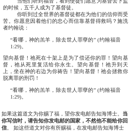
当他们听到福音，看到使徒们愿意为基督去下监
的时候，五千人成为了基督徒。
你听到过全世界的基督徒都在为他们的信仰而受
苦。你愿意因着他们的忠心而信靠基督得救吗？施洗
者约翰说：
“看哪，神的羔羊，除去世人罪孽的” (约翰福音
1:29)。
望向基督！祂死在十架上是为了偿还你的罪！望向基
督，祂从死里复活给你永生。望向基督！祂升到天
上，坐在神的右边为你祷告！望向基督！祂会拯救你
脱离罪的刑罚！
“看哪，神的羔羊，除去世人罪孽的” (约翰福音
1:29)。
如果这篇道文为你赐了福，望你发电邮告知海博士。
当
你写信时，请告知你发电邮的国家，不然他不能给你回
信
。 如这些道文对你有所赐福，在发电邮告知海博士