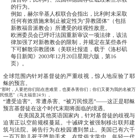
的行为。
例如，赫尔辛基人权联合会指出，比利时未采取
任何有效措施来制止被定性为"异教团体"（包括
新教福音派教会）所遭受的歧视性敌意。
欧洲委员会已呼吁法国重新审议一项法律，该法
律加强了对新教教会的限制，并规定在某些条件
下可解散宗教团体（美联社报道，载于《洛杉矶
每日新闻》2003年12月20日星期六版，第16
页）。
全球范围内针对基督徒的严重歧视，惊人地应验了耶
稣的预言。
“那时，人要把你们陷在患难里，也要杀害你们；你们又要为我的名被万
民恨恶”（马太福音24:9）。
“遭受迫害”、常遭杀害、“被万民恨恶”——这正是耶稣
预言基督徒在这个时代末期将面临的境遇。
在美国及其他英语国家内，针对基督徒的歧视与
迫害正以空前规模蔓延。十诫碑文被强制移出联邦建
筑与法院。祷告行为在校园遭到禁止。美国已有六千
一百万胎儿死于堕胎手术。在世俗大学中，年轻一代