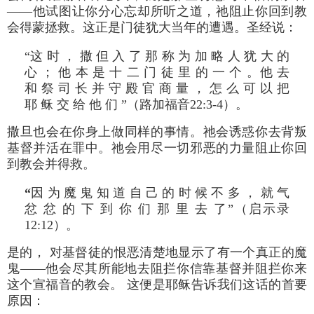
——他试图让你分心忘却所听之道，祂阻止你回到教
会得蒙拯救。这正是门徒犹大当年的遭遇。圣经说：
“这 时 ， 撒 但 入 了 那 称 为 加 略 人 犹 大 的
心 ； 他 本 是 十 二 门 徒 里 的 一 个 。他 去
和 祭 司 长 并 守 殿 官 商 量 ， 怎 么 可 以 把
耶 稣 交 给 他 们 ”（路加福音22:3-4）。
撒旦也会在你身上做同样的事情。祂会诱惑你去背叛
基督并活在罪中。祂会用尽一切邪恶的力量阻止你回
到教会并得救。
“
因 为 魔 鬼 知 道 自 己 的 时 候 不 多 ， 就 气
忿 忿 的 下 到 你 们 那 里 去 了”（启示录
12:12）。
是的， 对基督徒的恨恶清楚地显示了有一个真正的魔
鬼——他会尽其所能地去阻拦你信靠基督并阻拦你来
这个宣福音的教会。 这便是耶稣告诉我们这话的首要
原因：