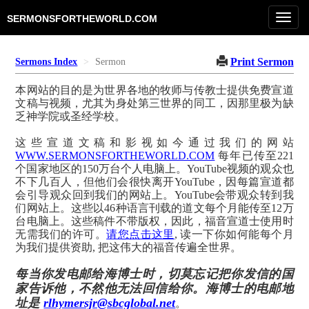
Toggl
SERMONSFORTHEWORLD.COM
navig
Print Sermon
Sermons Index
Sermon
本网站的目的是为世界各地的牧师与传教士提供免费宣道
文稿与视频，尤其为身处第三世界的同工，因那里极为缺
乏神学院或圣经学校。
这些宣道文稿和影视如今通过我们的网站
WWW.SERMONSFORTHEWORLD.COM
每年已传至221
个国家地区的150万台个人电脑上。YouTube视频的观众也
不下几百人，但他们会很快离开YouTube，因每篇宣道都
会引导观众回到我们的网站上。YouTube会带观众转到我
们网站上。这些以46种语言刊载的道文每个月能传至12万
台电脑上。这些稿件不带版权，因此，福音宣道士使用时
无需我们的许可。
请您点击这里
, 读一下你如何能每个月
为我们提供资助, 把这伟大的福音传遍全世界。
每当你发电邮给海博士时，切莫忘记把你发信的国
家告诉他，不然他无法回信给你。海博士的电邮地
址是
rlhymersjr@sbcglobal.net
。