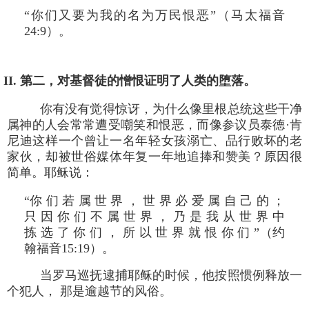
“你们又要为我的名为万民恨恶”（马太福音
24:9）。
II. 第二，对基督徒的憎恨证明了人类的堕落。
你有没有觉得惊讶，为什么像里根总统这些干净
属神的人会常常遭受嘲笑和恨恶，而像参议员泰德·肯
尼迪这样一个曾让一名年轻女孩溺亡、品行败坏的老
家伙，却被世俗媒体年复一年地追捧和赞美？原因很
简单。耶稣说：
“你 们 若 属 世 界 ， 世 界 必 爱 属 自 己 的 ；
只 因 你 们 不 属 世 界 ， 乃 是 我 从 世 界 中
拣 选 了 你 们 ， 所 以 世 界 就 恨 你 们 ”（约
翰福音15:19）。
当罗马巡抚逮捕耶稣的时候，他按照惯例释放一
个犯人， 那是逾越节的风俗。