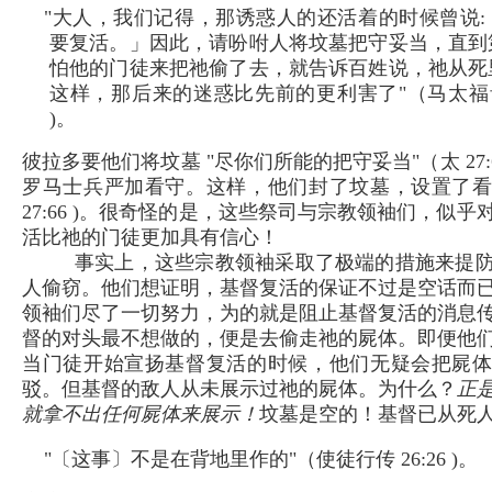
"大人，我们记得，那诱惑人的还活着的时候曾说:
要复活。」因此，请吩咐人将坟墓把守妥当，直到
怕他的门徒来把祂偷了去，就告诉百姓说，祂从死
这样，那后来的迷惑比先前的更利害了"（马太福音 27
)。
彼拉多要他们将坟墓 "尽你们所能的把守妥当"（太 27:
罗马士兵严加看守。这样，他们封了坟墓，设置了
27:66 )。很奇怪的是，这些祭司与宗教领袖们，似
活比祂的门徒更加具有信心！
事实上，这些宗教领袖采取了极端的措施来提
人偷窃。他们想证明，基督复活的保证不过是空话而
领袖们尽了一切努力，为的就是阻止基督复活的消息
督的对头最不想做的，便是去偷走祂的屍体。即便他
当门徒开始宣扬基督复活的时候，他们无疑会把屍
驳。但基督的敌人从未展示过祂的屍体。为什么？
正
就拿不出任何屍体来展示！
坟墓是空的！基督已从死
"〔这事〕不是在背地里作的"（使徒行传 26:26 )。