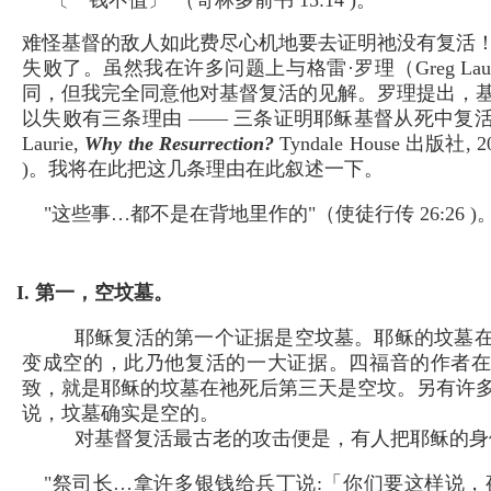
〔一钱不值〕"（哥林多前书 15:14 )。
难怪基督的敌人如此费尽心机地要去证明祂没有复活
失败了。虽然我在许多问题上与格雷·罗理（Greg Lau
同，但我完全同意他对基督复活的见解。罗理提出，
以失败有三条理由 —— 三条证明耶稣基督从死中复活的
Laurie,
Why the Resurrection?
Tyndale House 出版社, 2
)。我将在此把这几条理由在此叙述一下。
"这些事…都不是在背地里作的"（使徒行传 26:26 )
I. 第一，空坟墓。
耶稣复活的第一个证据是空坟墓。耶稣的坟墓
变成空的，此乃他复活的一大证据。四福音的作者
致，就是耶稣的坟墓在祂死后第三天是空坟。另有许
说，坟墓确实是空的。
对基督复活最古老的攻击便是，有人把耶稣的身
"祭司长…拿许多银钱给兵丁说:「你们要这样说，