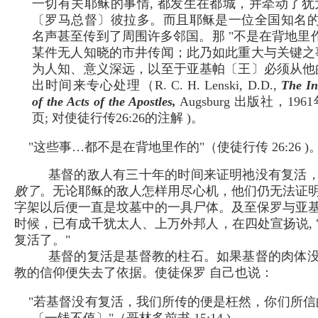
一切有关耶稣的事情, 都发生在都城，并牵动了犹
〔罗马总督〕彼拉多。而且耶稣是一位全国知名的人
名声甚至传到了周围许多邻国。那 "不是在背地里
某件无人知晓的市井传闻；此乃如此重大与关键之
为人知、意义深远，以至于亚基帕〔王〕必须从他
出时间来专心处理（R. C. H. Lenski, D.D.,
The In
of the Acts of the Apostles,
Augsburg 出版社，196
页; 对使徒行传26:26的注解 )。
"这些事…都不是在背地里作的"（使徒行传 26:26 )
基督的敌人有三十年的时间来证明祂没有复活
败了
。无论耶稣的敌人怎样用尽心机，他们仍无法证
字架以后便一直是坟墓中的一具尸体。及至保罗与亚
时候，已有成千犹太人、上万外邦人，在四处宣扬说, 
复活了。"
基督的复活是基督教的柱石。如果基督的肉体
教的信仰便失去了依据。使徒保罗 自己也说：
"若基督没有复活，我们所传的便是枉然，你们所信