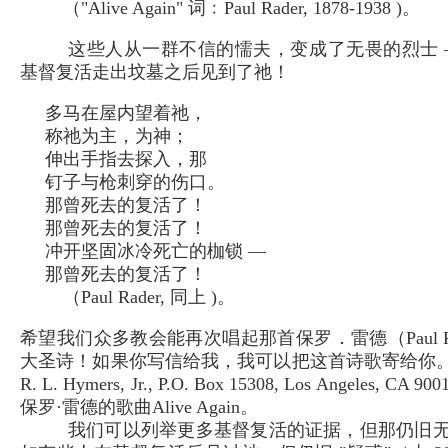
（"Alive Again" 词﹕Paul Rader, 1878-1938 )。
这些人从一群不信的懦夫，变成了无畏的烈士 
基督复活走出坟墓之后见到了祂！
多马在屋内望着祂，
称祂为主，为神；
伸出手指去探入，那
钉子与枪刺穿的伤口。
那曾死去的复活了！
那曾死去的复活了！
冲开坚固冰冷死亡的枷锁 —
那曾死去的复活了！
（Paul Rader, 同上 )。
希望我们众多教会能再次唱起那首保罗．雷德（Paul R
大圣诗！如果你写信给我，我可以把这首诗歌寄给你。来信
R. L. Hymers, Jr., P.O. Box 15308, Los Angeles, C
保罗·雷德的歌曲Alive Again。
我们可以列举更多基督复活的证据，但那仍旧