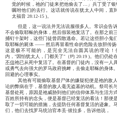
觉的时候，祂的门徒来把他偷去了…」兵丁受了银
嘱咐他们的去行。这话就传说在犹太人中间，直到
太福音 28:12-15 )。
但是，这一说法并无法说服很多人。常识会告
不会偷取耶稣的身体，然后假装祂复活了。在那之前
捕钉十架时，这些门徒曾四散逃命。若让这些胆小鬼
取耶稣的屍体 —— 然后再冒着性命的危险去放胆传扬
这是极不可能的，是完全无法自圆其说的理论！
内，"因怕犹太人，门都关了"（约 20:19 )。他们仍
不信
祂已从死中复活了。在基督的门徒内，没有一人
或勇气去向强大的罗马政府挑衅，去偷走耶稣的身体
回避的心理事实。
其他有可能偷取基督尸体的嫌疑犯便是祂的敌
论的弊病在于，基督的敌人毫无盗墓的动机。祭司长
基督处死，原因是祂威胁到他们的信仰体系与生活方
百姓所持有的念头，便是基督已经复活的看法！那便
取了一切可能的措施，去提防任何基督复活的迹象。
们，他们去找罗马统治官本丢·彼拉多，告诉他说，