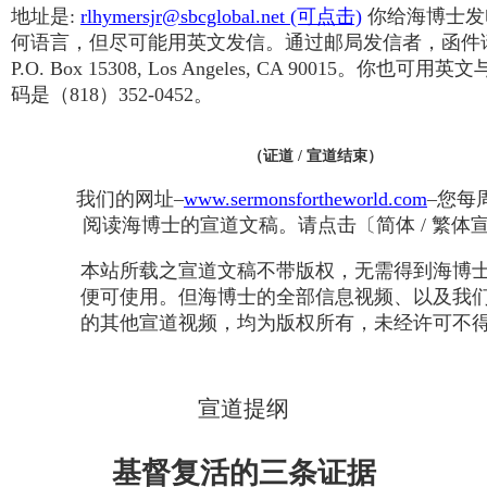
地址是:
rlhymersjr@sbcglobal.net (可点击)
你给海博士发
何语言，但尽可能用英文发信。通过邮局发信者，函件
P.O. Box 15308, Los Angeles, CA 90015。你也
码是（818）352-0452。
（证道 / 宣道结束）
我们的网址–
www.sermonsfortheworld.com
–您每
阅读海博士的宣道文稿。请点击〔简体 / 繁体
本站所载之宣道文稿不带版权，无需得到海博
便可使用。但海博士的全部信息视频、以及我
的其他宣道视频，均为版权所有，未经许可不
宣道提纲
基督复活的三条证据