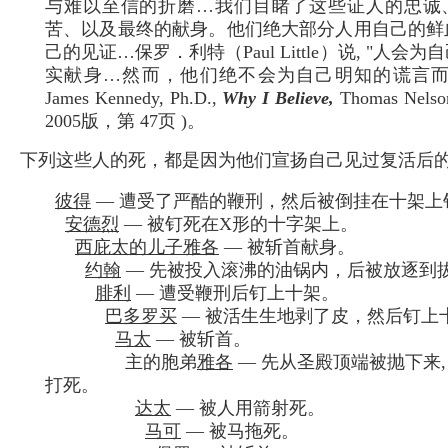
与难以至信的折磨…我们目睹了这些证人的忠诚
苦、以及最终的献身。他们绝大部分人用自己的鲜
己的见证…保罗．利特（Paul Little）说, "人会
实献身…然而，他们绝不会为自己明知的谎言而丧
James Kennedy, Ph.D.,
Why I Believe,
Thomas Nel
2005版，第 47页 )。
下列这些人的死，都是因为他们宣扬自己见过复活后
彼得
— 遭受了严酷的鞭刑，然后被倒挂在十架上
安德烈
— 被钉死在X形的十字架上。
西庇太的儿子雅各
— 被斩首献身。
约翰
— 先被投入滚沸的油锅内，后被放逐到
腓利
— 遭受鞭刑后钉上十架。
巴多罗买
— 被活生生地剥了皮，然后钉上
马太
— 被斩首。
主的胞弟
雅各
— 先从圣殿顶端被抛下来,
打死。
达太
— 被人用箭射死。
马可
— 被马拖死。