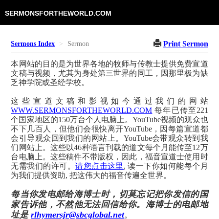
SERMONSFORTHEWORLD.COM
Print Sermon
Sermons Index
Sermon
本网站的目的是为世界各地的牧师与传教士提供免费宣道
文稿与视频，尤其为身处第三世界的同工，因那里极为缺
乏神学院或圣经学校。
这些宣道文稿和影视如今通过我们的网站
WWW.SERMONSFORTHEWORLD.COM
每年已传至221
个国家地区的150万台个人电脑上。YouTube视频的观众也
不下几百人，但他们会很快离开YouTube，因每篇宣道都
会引导观众回到我们的网站上。YouTube会带观众转到我
们网站上。这些以46种语言刊载的道文每个月能传至12万
台电脑上。这些稿件不带版权，因此，福音宣道士使用时
无需我们的许可。
请您点击这里
, 读一下你如何能每个月
为我们提供资助, 把这伟大的福音传遍全世界。
每当你发电邮给海博士时，切莫忘记把你发信的国
家告诉他，不然他无法回信给你。海博士的电邮地
址是
rlhymersjr@sbcglobal.net
。