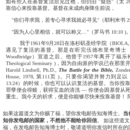
如有些人在基督复活后见过祂，但仍旧 "疑惑"（太 28:
靠信心来投靠基督。基督在未成肉身降生前说，
"你们寻求我，若专心寻求我就必寻见"（耶利米书 29:
"因为人心里相信，就可以称义…"（罗马书 10:10 )
我于1961年9月28日在洛杉矶圣经学院（BIOLA
遇见了复活的基督。那是在听完伍德布里奇博士（Dr. Ch
Woodbridge）宣道之后。他曾于1957年离开了福乐神
Theological Seminary )，因为自由派的学说已在
Harold Lindsell, Ph.D.,
The Battle for the Bible,
Zonder
House, 1978, 第111页 )。只要你渴望并努力到足
13:24）的时候，你也可以认识复活的基督。当你投
罪孽便会得赎，获得宝血的清洗 — 你便会因基督从
重生。我今天的祈求，便是你能够尽快来投靠基督！ 
如果这篇道文为你赐了福，望你发电邮告知海博士。
当
知你发电邮的国家，不然他不能给你回信
。 如这些道
福，在发电邮告知海博士时，敬请道明你发信时所在的