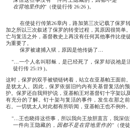
在背地里作的
"（使徒行传 26:26 )。
在使徒行传第26章内，路加第三次记载了保罗
加之所以三次叙述了保罗的转变过程，其原因很简单
亡与复活之外，基督教史上再没有任何其他事件比使
为重要了。
保罗被逮捕入狱，原因是他传扬了…
"…一个人名叫耶稣，是已经死了，保罗却说祂是活
徒行传 25:19 )。
这时，保罗的双手被锁链铐着，站立在亚基帕王面前
是犹太人。因此，保罗依据旧约内有关基督复活的
护。保罗还自我辩护说，亚基帕王对基督钉十字架以
有充分的了解。钉十架与复活的事件，发生在那之
右。一切犹太人对此都有所听闻，亚基帕王也不例外
"…王也晓得这些事，所以我向王放胆直言，我深信
一件向王隐藏的，
因都不是在背地里作的"
（使徒行