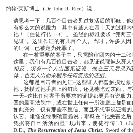
约翰·莱斯博士（Dr. John R. Rice）说，
请思考一下，几百个目击者见过复活后的耶稣，他
有多么大的说服力！其中有些人在四十天的过程内
祂！〔使徒行传 1:3〕。 圣经的标准要求 "凭两
见证"。这里作证的有几百个人。当时，许多人因
的证词，已被定为死罪了。
在一桩重要的案子中，只需陪审团内的十二张
这里，我们有几百位目击者，都见证说耶稣从死人
相反，没有一个人出面见证说，他在三天后见到
体，也无人出面来驳斥任何复活的证据。
这都是目击者的见证–这些证人都曾触摸过救
祂，抚摸过祂手脚上的钉痕，还见祂吃过东西，与
十天–这比任何案子所要求的证据都更具有说服力
国的最高法院中，或在世上任何一所法庭上都是如
如此充分，仅有那些不愿信、而且不想审视证据的
认它。难怪圣经明确宣扬说，耶稣在 "祂受害之后
凭据将自己活活的显" 现出来，使徒行传1:3（John R
D.D.,
The Resurrection of Jesus Christ,
Sword of t