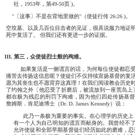
社，1953年，第49-50页 )。
"〔这事〕不是在背地里做的"（使徒行传 26:26 )。
空坟墓、以及几百位目击者的见证，很具说服力地证
死中复活了。 但我们还有更进一步的证据。
III. 第三，众使徒烈士般的殉难。
如果复活是一侧谎言的话，为何每位使徒都忍
痛苦去传扬这信息呢？使徒们不仅持续宣扬基督的复
愿为其丧生也不愿背弃这真理！在我们阅读教会历史
了约翰之外〔他忍受了折磨后，被流放到一座荒岛上〕
都在极为残忍的刑罚下殉难，因为他们四处传扬基
詹姆斯．肯尼迪博士（Dr. D. James Kennedy）说：
此乃一条极为重要的事实。在心理学的历史上
有一个人为自己明知的谎言而献身的。我曾经不了解
允许使徒和全部早期基督徒们经历如此的磨难，忍