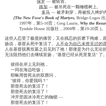
保罗
— 被斩首。
路加
— 被吊死在一颗橄榄树上。
多马
— 被矛刺穿，再被投入烤炉
（The New Foxe's Book of Martyrs,
Bridge-Logos 
1997年，第5-10页；Greg Laurie,
Why the Resur
Tyndale House 出版社，2004年，第19-20页 )。
这些人忍受了极度的痛苦，又在残忍的折磨下殉难，
扬说，基督从死中复活了。
人不会为自己未曾见过的
人在基督脱离坟墓之后见到了祂！那便是为什么无论
无法阻挡他们去继续宣扬，"基督已经从死里复活" 了
彼得在岸上见到祂，
一同在海边吃饭；
耶稣用曾死去的双唇问，
"彼得，你爱我吗？"
那曾死去的复活了！
那曾死去的复活了！
冲开坚固冰冷死亡的枷锁 —
那曾死去的复活了！