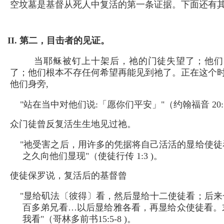
空坟墓是基督从死人中复活的第一条证据。下面还有
II. 第二，目击者的见证。
当耶稣被钉上十架后，祂的门徒失望了；他们
了；他们根本不存任何希望再能见到祂了。正在这个
他们身旁,
"站在当中对他们说:「愿你们平安」"（约翰福音 20:1
众门徒曾反复活生生地见过祂。
"祂受害之后，用许多的凭据将自己活活的显给使徒
之久向他们显现"（使徒行传 1:3 )。
使徒保罗说，复活后的基督曾
"显给矶法〔彼得〕看，然后显给十二使徒看；后来
百多弟兄看…以后显给雅各看，再显给众使徒看。
我看"（哥林多前书15:5-8 )。