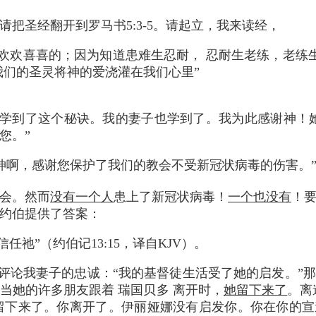
请把圣经翻开到罗马书5:3-5。请起立，我来读经，
欢欢喜喜的；因为知道患难生忍耐， 忍耐生老练，老练
我们的圣灵将神的爱浇灌在我们心里”
到了这个秘诀。我的妻子也学到了。我为此感谢神！她
您。”
：“神啊，感谢您保护了我们的教会不受新冠状病毒的伤害。
会。然而
没有一个人
患上了新冠状病毒！
一个也没有
！
约伯提供了答案：
任祂”（约伯记13:15，译自KJV）。
论我妻子的忠诚：“我的基督徒生活受了她的启发。”那
当她的许多朋友跟着 瑞国贝多 离开时，
她留下来了
。离
留下来了。你离开了。伊丽娅娜没有启发你。你在你的宣