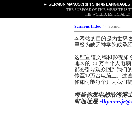
►
SERMON MANUSCRIPTS
IN 46 LANGUAGES
THE PURPOSE OF THIS WEBSITE IS
THE WORLD, ESPECIALLY 
Sermons Index
Sermon
本网站的目的是为世界
里极为缺乏神学院或圣
这些宣道文稿和影视如
地区的150万台个人电脑
都会引导观众回到我们的
传至12万台电脑上。这
你如何能每个月为我们提
每当你发电邮给海博
邮地址是
rlhymersjr@s