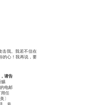
攻击我。我若不信在
你的心！我再说，要
，请告
所赐
的电邮
可用任
美〕
通电话，号