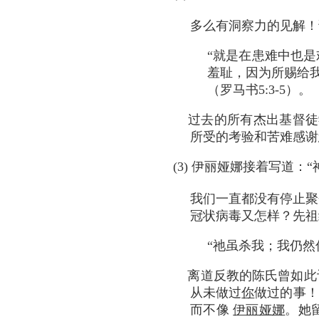
多么有洞察力的见解！
“就是在患难中也是
羞耻，因为所赐给
（罗马书5:3-5）。
过去的所有杰出基督徒学
所受的考验和苦难感谢
(3) 伊丽娅娜接着写道
我们一直都没有停止聚
冠状病毒又怎样？先祖
“祂虽杀我；我仍然信
离道反教的陈氏曾如此评
从未做过
你
做过的事！
而不像
伊丽娅娜
。她