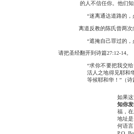
的人不信任你。他们知
“迷离通达道路的，必
离道反教的陈氏曾两次向
“遮掩自己罪过的，
请把圣经翻开到诗篇27:12-14。
“求你不要把我交
活人之地得见耶和
等候耶和华！”（诗篇2
如果这
知你发
福，在
地址是
何语言
P.O. 