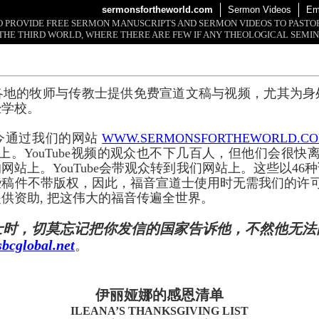
sermonsfortheworld.com
Sermon Videos
Em
 TO PROVIDE FREE SERMON MANUSCRIPTS AND SERMON VIDEOS TO PAST
THE THIRD WORLD, WHERE THERE ARE FEW IF ANY THEOLOGICAL SEMIN
各地的牧师与传教士提供免费宣道文稿与视频，尤其为身
经学校。
今通过我们的网站
WWW.SERMONSFORTHEWORLD.C
上。YouTube视频的观众也不下几百人，但他们会很快离开
网站上。YouTube会带观众转到我们网站上。这些以46
些稿件不带版权，因此，福音宣道士使用时无需我们的许
供资助, 把这伟大的福音传遍全世界。
士时，切莫忘记把你发信的国家告诉他，不然他无法
bcglobal.net
。
伊丽娅娜的感恩清单
ILEANA’S THANKSGIVING LIST