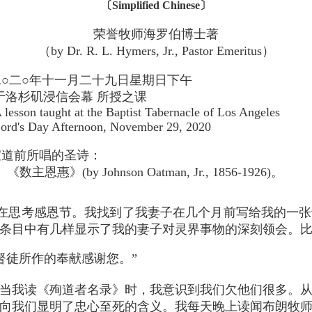
〔Simplified Chinese〕
荣誉牧师海罗伯博士著
（by Dr. R. L. Hymers, Jr., Pastor Emeritus）
二○二○年十一月二十九日星期日下午
于洛杉矶浸信会幕 所授之课
 lesson taught at the Baptist Tabernacle of Los Angeles
ord's Day Afternoon, November 29, 2020
宣道前所唱的圣诗：
数主恩惠》(by Johnson Oatman, Jr., 1856-1926)。
在思考感恩节。我找到了我妻子在几个月前写给我的一张
些条目中有几样显示了我的妻子对灵界事物的深刻领会。
基督徒所作的奉献感谢您。”
当我读《殉道者名录》时，我意识到我们欠他们很多。
向我们显明了忠心至死的含义。我每天晚上读闻布朗牧