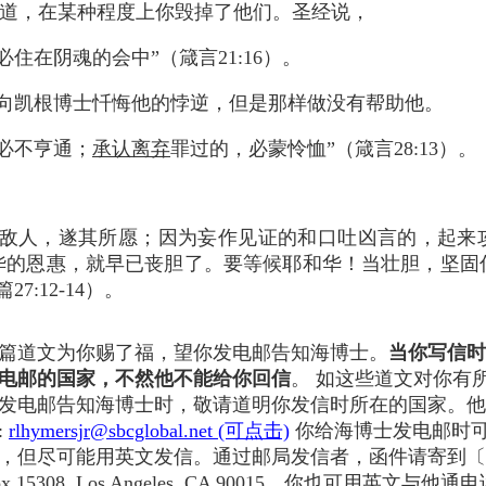
道，在某种程度上你毁掉了他们。圣经说，
住在阴魂的会中”（箴言21:16）。
凯根博士忏悔他的悖逆，但是那样做没有帮助他。
必不亨通；
承认离弃
罪过的，必蒙怜恤”（箴言28:13）。
给敌人，遂其所愿；因为妄作见证的和口吐凶言的，起来
华的恩惠，就早已丧胆了。要等候耶和华！当壮胆，坚固
7:12-14）。
篇道文为你赐了福，望你发电邮告知海博士。
当你写信时
电邮的国家，不然他不能给你回信
。 如这些道文对你有
发电邮告知海博士时，敬请道明你发信时所在的国家。他
:
rlhymersjr@sbcglobal.net (可点击)
你给海博士发电邮时
，但尽可能用英文发信。通过邮局发信者，函件请寄到〔
Box 15308, Los Angeles, CA 90015。你也可用英文与他