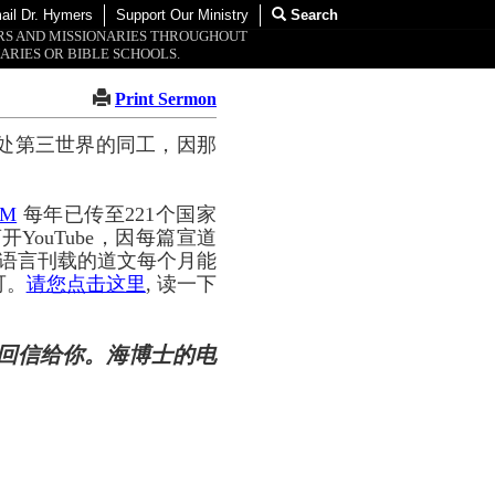
ail Dr. Hymers
Support Our Ministry
Search
ORS AND MISSIONARIES THROUGHOUT
ARIES OR BIBLE SCHOOLS.
Print Sermon
处第三世界的同工，因那
OM
每年已传至221个国家
YouTube，因每篇宣道
种语言刊载的道文每个月能
可。
请您点击这里
, 读一下
回信给你。海博士的电