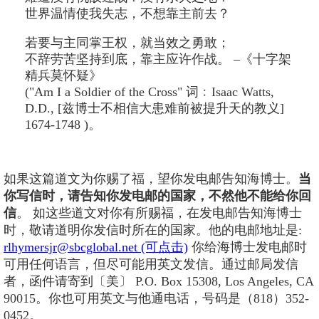
世界温情使我失志，不想靠主前去？
若要与主同掌王权，就当效之勇敢；
不辞劳苦坚持到底，靠主应许作战。 –《十字架
精兵莫怀疑》
("Am I a Soldier of the Cross" 词﹕Isaac Watts,
D.D., [兹博士不相信大患难前被提升天的教义]
1674-1748 )。
如果这篇道文为你赐了福，望你发电邮告知海博士。
当
你写信时，请告知你发电邮的国家，不然他不能给你回
信
。 如这些道文对你有所赐福，在发电邮告知海博士
时，敬请道明你发信时所在的国家。他的电邮地址是:
rlhymersjr@sbcglobal.net (可点击)
你给海博士发电邮时
可用任何语言，但尽可能用英文发信。通过邮局发信
者，函件请寄到〔美〕 P.O. Box 15308, Los Angeles, CA
90015。你也可用英文与他通电话，号码是（818）352-
0452。