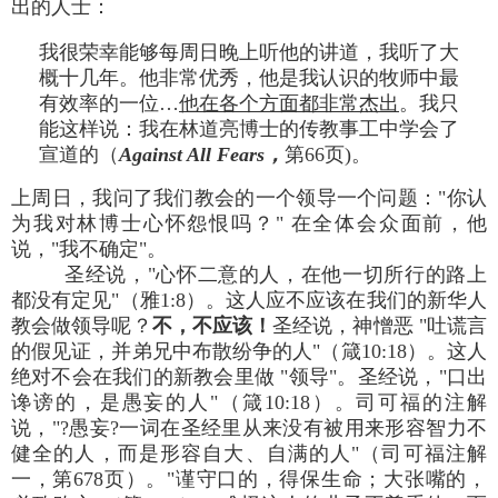
出的人士：
我很荣幸能够每周日晚上听他的讲道，我听了大
概十几年。他非常优秀，他是我认识的牧师中最
有效率的一位…
他在各个方面都非常杰出
。我只
能这样说：我在林道亮博士的传教事工中学会了
宣道的（
Against All Fears，
第66页)。
上周日，我问了我们教会的一个领导一个问题："你认
为我对林博士心怀怨恨吗？" 在全体会众面前，他
说，"我不确定"。
圣经说，"心怀二意的人，在他一切所行的路上
都没有定见"（雅1:8）。这人应不应该在我们的新华人
教会做领导呢？
不，不应该！
圣经说，神憎恶 "吐谎言
的假见证，并弟兄中布散纷争的人"（箴10:18）。这人
绝对不会在我们的新教会里做 "领导"。圣经说，"口出
谗谤的，是愚妄的人"（箴10:18）。司可福的注解
说，"?愚妄?一词在圣经里从来没有被用来形容智力不
健全的人，而是形容自大、自满的人"（司可福注解
一，第678页）。"谨守口的，得保生命；大张嘴的，