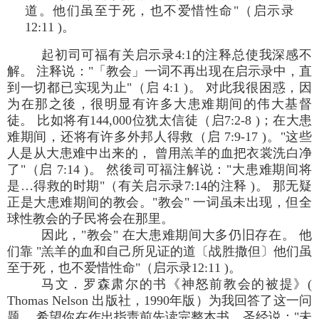
道。他们虽至于死，也不爱惜性命"（启示录
12:11 )。
起初司可福有关启示录4:1的注释总使我深感不
解。 注释说："「教会」一词不再出现在启示录中，直
到一切都已实现为止"（启 4:1 )。 对此我很困惑，因
为在那之後，很明显有许多大患难期间的伟大基督
徒。 比如将有144,000位犹太信徒（启7:2-8 )；在大患
难期间，还将有许多外邦人得救（启 7:9-17 )。"这些
人是从大患难中出来的， 曾用羔羊的血把衣裳洗白净
了"（启 7:14 )。 然後司可福注解说："大患难期间将
是…得救的时期"（有关启示录7:14的注释 )。 那无疑
正是大患难期间的教会。"教会" 一词虽未出现，但全
球性教会的子民将会在那里。
因此，"教会" 在大患难期间大多仍旧存在。 他
们靠 "羔羊的血和自己所见证的道〔战胜撒但〕他们虽
至于死，也不爱惜性命"（启示录12:11 )。
马文．罗森肃尔的书《神怒前教会的被提》(
Thomas Nelson 出版社，1990年版）为我回答了这一问
题。 希望你在作出指责前先读完
整本
书。圣经说："未