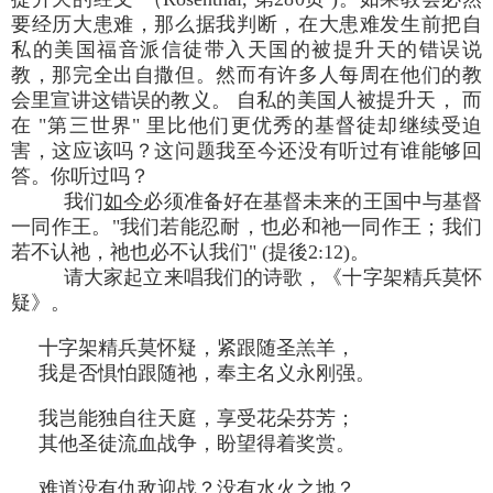
要经历大患难，那么据我判断，在大患难发生前把自
私的美国福音派信徒带入天国的被提升天的错误说
教，那完全出自撒但。然而有许多人每周在他们的教
会里宣讲这错误的教义。 自私的美国人被提升天， 而
在 "第三世界" 里比他们更优秀的基督徒却继续受迫
害，这应该吗？这问题我至今还没有听过有谁能够回
答。你听过吗？
我们
如今
必须准备好在基督未来的王国中与基督
一同作王。"我们若能忍耐，也必和祂一同作王；我们
若不认祂，祂也必不认我们" (提後2:12)。
请大家起立来唱我们的诗歌，《十字架精兵莫怀
疑》。
十字架精兵莫怀疑，紧跟随圣羔羊，
我是否惧怕跟随祂，奉主名义永刚强。
我岂能独自往天庭，享受花朵芬芳；
其他圣徒流血战争，盼望得着奖赏。
难道没有仇敌迎战？没有水火之地？