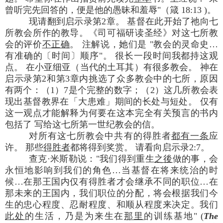
曾听完先回答的，便是他的愚昧和羞辱"（箴 18:13 )。
现请翻到启示录第2章。 基督在此开始了祂向七
所教会所作的教导。《司可福研读圣经》对这七所教
会的评价
不正确
。 注解说，她们是 "教会的灵命史…
有准确的〔时间〕顺序"。 很长一段时间我都持这观
点。 在小亚细亚（当代的土耳其）有很多教会。 神在
启示录第2和第3章内挑选了众多教会中的七所，原因
有两个：（1）7是个完整的数字；（2）这几所教会表
现出基督教界在「大患难」期间的长处与短处。 仅有
这一观点才能解释为何要在这本完全有关预言的书内
包括了 写给这七所第一世纪教会的信。
对所有这七所教会中共有的得胜者
都有一条
应
许。 那些
得胜者
都将得到奖赏。 请看向启示录2:7。
查克·米斯勒说："我们得到重生
之後
做的事，会
永恒地影响到我们的角色…当基督在将来统治的时
候…在那王国内仅有得胜者才会继承不同的职位…在
那未来的王国内，我们职位的分配，将会根据我们今
生的忠心程度、忍耐程度、和顺从程度来决定。我们
此处
的生活，乃是为来生在
那里
的训练基地" (
The