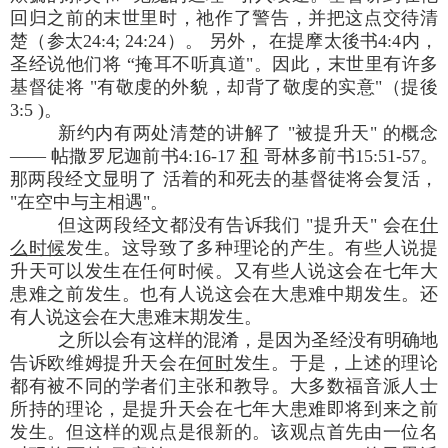
回归之前的末世里时，祂作了警告，并把这点交待清
楚（参太24:4; 24:24）。 另外， 在提摩太後书4:4内，
圣经说他们将 “掩耳不听真道"。因此，末世里有许多
基督徒将 "有敬虔的外貌，却背了敬虔的实意"（提後
3:5 )。
新约内有两处清楚的讲解了 "被提升天" 的概念
—— 帖撒罗尼迦前书4:16-17
和
哥林多前书15:51-57。
那两段经文显明了 活着的和死去的基督徒将会复活，
"在空中与主相遇"。
但这两段经文都没有告诉我们 "提升天" 会在
什
么时候
发生。这导致了多种理论的产生。有些人说提
升天可以发生在任何时候。又有些人说这会在七年大
患难之前发生。也有人说这会在大患难中期发生。还
有人说这会在大患难末期发生。
之所以会有这样的混淆，是因为圣经没有明确地
告诉欧维姆提升天会在
何时
发生。于是，上述的理论
都有被不同的学者们主张和教导。大多数福音派人士
所持的理论，是提升天会在七年大患难即将到来之前
发生。但这样的观点是很新的。该观点首先由一位名