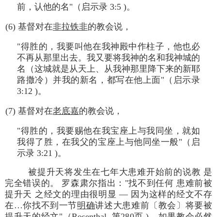
前，认他的名"（启示录 3:5 )。
(6) 基督对在
非拉铁非
的教会说，
"得胜的，我要叫他在我神殿中作柱子，他也必
不再从那里出去。我又要将我神的名和我神城的
名（这城就是从天上、从我神那里降下来的新耶
路撒冷）并我的新名，都写在他上面"（启示录
3:12 )。
(7) 基督对在
老底嘉
的教会说，
"得胜的，我要赐他在我宝座上与我同坐，就如
我得了胜，在我父的宝座上与他同坐一般"（启
示录 3:21 )。
被提升天将发生在七年大患难开始前的说教 是
完全错误的。 罗森肃尔指出："找不到任何 患难前被
提升天 之经文的理由很明显 — 因为这样的经文不存
在…你找不到一节
明确
讲述大患难前〔教会〕将要被
提升天的经文"（Rosenthal, 第280页 )。如果教会必然