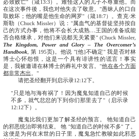
必致败亡"（箴13:3）。难怪这人的儿子不尊重他。而
在这次事件後，我也对他失去了敬意。"愚昧人的口自
取败坏；他的嘴是他生命的网罗"（箴18:7）。查克·米
斯勒（Chuck Missler）说："属血气的基督徒坚持按自
己的方式办事，他将不会长大成熟…王国的准备或能
否合格继承，对他们来说都无关紧要" (Chuck Missler,
The Kingdom, Power and Glory – The Overcomer’s
Handbook
, 第 195页)。他说 "[他]不确定" 我是否对林
博士心怀怨恨，这是一个具有诽谤性的谎言！事实
是，我被邀请在林博士的葬礼中发言。"
他在各个方面
都非常杰出
。"
请把圣经翻开到启示录12:12下。
"只是地与海有祸了！因为魔鬼知道自己的时候
不多，就气忿忿的下到你们那里去了"（启示录
12:12下）。
魔鬼比我们更加了解圣经的预言。 牠知道自己
的邪恶统治即将结束。 牠 "知道自己的时候不多" 了。
这便是为何在末世的日子里，魔鬼急忙教唆如此邪恶