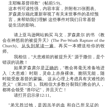
主耶稣基督得救"（帖前5:9)。
这本书可读性强，内容丰富，并附有25张图表。
罗森肃尔藉此重新审视了有关末世事件的圣经预
言，来帮助我们理解 这些事件对我们日常基督
徒生活的影响。
请上亚马逊网站购买 马文．罗森肃尔 的书 《教
会在神怒前的被提升天》(The Pre-Wrath Rapture of the
Church)。
从头到尾读一遍
。再买一本赠送给你的牧
师。
我相信，"大患难前的被提升天" 源于撒但，是个
错误的说教！
如果罗森肃尔是
正确的
，"教会将毫无准备地进
入〔大患难〕时期，灵命上赤身裸体、脆弱无能，随
时能受敌基督的蒙骗。 这从心理上考虑具有灾难性的
意义"（第281页 )。我相信大多数分裂我们教会的人，
都将会领受 "兽印记"，并且灭亡！
请打开启示录12:11。
"弟兄胜过牠，是因羔羊的血 和自己所见证的