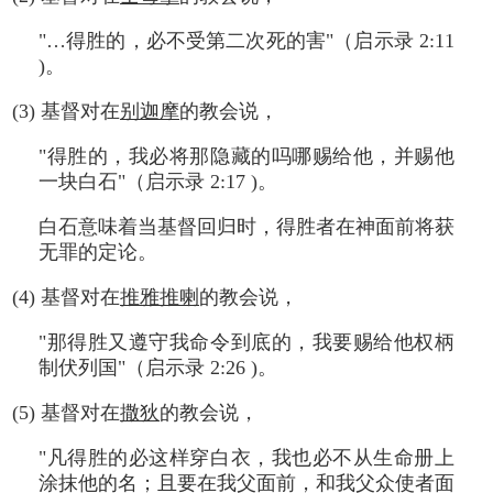
"…得胜的，必不受第二次死的害"（启示录 2:11
)。
(3) 基督对在
别迦摩
的教会说，
"得胜的，我必将那隐藏的吗哪赐给他，并赐他
一块白石"（启示录 2:17 )。
白石意味着当基督回归时，得胜者在神面前将获
无罪的定论。
(4) 基督对在
推雅推喇
的教会说，
"那得胜又遵守我命令到底的，我要赐给他权柄
制伏列国"（启示录 2:26 )。
(5) 基督对在
撒狄
的教会说，
"凡得胜的必这样穿白衣，我也必不从生命册上
涂抹他的名；且要在我父面前，和我父众使者面