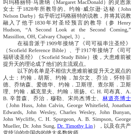
叫玛格丽特·马唐纳（Margaret MacDonald）的灵恩派
女士 于1828年所教导的。约翰·威尔逊·达秘（John
Nelson Darby）似乎听过玛格丽特的说教，并将其说教
融入了他于1830年对圣经预言的教导（参 Henry
Hudson, “A Second Look at the Second Coming,”
Massillon, OH, Calvary Chapel, 3）。
在福音派于1909年接纳了《司可福串注圣经》
（Scofield Reference Bible）、于1917年接纳了《司可
福研读圣经》（Scofield Study Bible）後，大患难前被
提升天的理论成了他们的主流观点。
以下的名单是不相信大患难前被提升天之观点的
人士：约翰．胡斯、约翰．加尔文、乔治．怀特菲
德、乔纳森、爱德华、约翰．卫斯理、查尔斯．卫斯
理、约翰．威克里夫、约翰．班扬、C. H. 司布真、A.
B. 辛普森、乔治．穆勒、宋尚杰博士、
林道亮博士
（John Huss, John Calvin, George Whitefield, Jonathan
Edwards, John Wesley, Charles Wesley, John Bunyan,
John Wycliffe, C. H. Spurgeon, A. B. Simpson, George
Mueller, Dr. John Sung,
Dr. Timothy Lin
），以及在共产
党统治的中国内的绝大多数牧师。