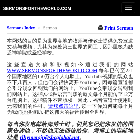
Toggl
SERMONSFORTHEWORLD.COM
navig
Print Sermon
Sermons Index
Sermon
本网站的目的是为世界各地的牧师与传教士提供免费宣道
文稿与视频，尤其为身处第三世界的同工，因那里极为缺
乏神学院或圣经学校。
这些宣道文稿和影视如今通过我们的网站
WWW.SERMONSFORTHEWORLD.COM
每年已传至221
个国家地区的150万台个人电脑上。YouTube视频的观众也
不下几百人，但他们会很快离开YouTube，因每篇宣道都
会引导观众回到我们的网站上。YouTube会带观众转到我
们网站上。这些以46种语言刊载的道文每个月能传至12万
台电脑上。这些稿件不带版权，因此，福音宣道士使用时
无需我们的许可。
请您点击这里
, 读一下你如何能每个月
为我们提供资助, 把这伟大的福音传遍全世界。
每当你发电邮给海博士时，切莫忘记把你发信的国
家告诉他，不然他无法回信给你。海博士的电邮地
址是
rlhymersjr@sbcglobal.net
。