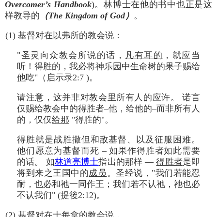
Overcomer’s Handbook
)。林博士在他的书中也正是这
样教导的
（The Kingdom of God）
。
(1) 基督对在
以弗所
的教会说：
"圣灵向众教会所说的话，
凡有耳的
，就应当
听！
得胜的
，我必将神乐园中生命树的果子
赐给
他
吃"（启示录2:7 )。
请注意，这
并非
对教会里所有人的应许。 诺言
仅赐给教会中的得胜者–他，给他的–而非所有人
的，仅仅
给那
"得胜的"。
得胜就是战胜撒但和敌基督、以及征服困难。
他们愿意为基督而死 – 如果作得胜者如此需要
的话。 如
林道亮博士
指出的那样 —
得胜者
是即
将到来之王国中的
成员
。圣经说，"我们若能忍
耐，也必和祂一同作王；我们若不认祂，祂也必
不认我们" (提後2:12)。
(2) 基督对在
士每拿
的教会说，