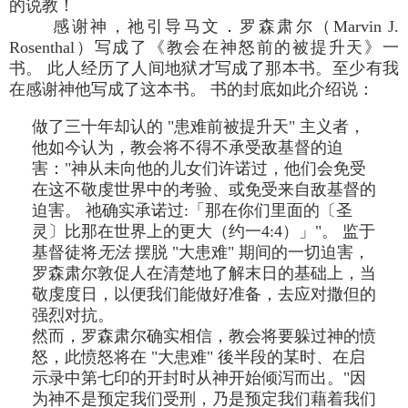
的说教！
感谢神，祂引导马文．罗森肃尔（Marvin J.
Rosenthal）写成了《教会在神怒前的被提升天》一
书。 此人经历了人间地狱才写成了那本书。至少有我
在感谢神他写成了这本书。 书的封底如此介绍说：
做了三十年却认的 "患难前被提升天" 主义者，
他如今认为，教会将不得不承受敌基督的迫
害："神从未向他的儿女们许诺过，他们会免受
在这不敬虔世界中的考验、或免受来自敌基督的
迫害。 祂确实承诺过:「那在你们里面的〔圣
灵〕比那在世界上的更大（约一4:4）」"。 监于
基督徒将
无法
摆脱 "大患难" 期间的一切迫害，
罗森肃尔敦促人在清楚地了解末日的基础上，当
敬虔度日，以便我们能做好准备，去应对撒但的
强烈对抗。
然而，罗森肃尔确实相信，教会将要躲过神的愤
怒，此愤怒将在 "大患难" 後半段的某时、在启
示录中第七印的开封时从神开始倾泻而出。"因
为神不是预定我们受刑，乃是预定我们藉着我们