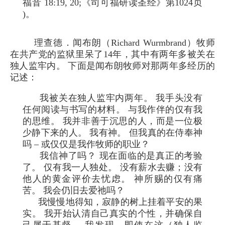
福音 18:19, 20;《司可福研读圣经》第1024页
)。
理查德．闻布朗（Richard Wurmbrand）牧师
在共产党的监狱里呆了14年，其中有两年多被关在
独人监牢内。 下面是闻布朗牧师对那两年多经历的
记述：
我被关在独人监牢内两年。 我手头没有
任何阅读与书写的材料。 与我作伴的仅有我
的思维。 我并非善于沉思的人，而是一位极
少静下来的人。 我有神。 但我真的在侍奉神
吗 – 或仅仅是我作牧师的职业？
我信神了吗？ 现在面临的是真正的考验
了。 仅有我一人独处。 没有薪水去赚；没有
他人的黄金评价去忧虑。 神所赐的仅有痛
苦。 我会仍旧去爱祂吗？
我慢慢地得知，寂静的树上挂着平安的果
实。 我开始认清自己真实的个性，并确保自