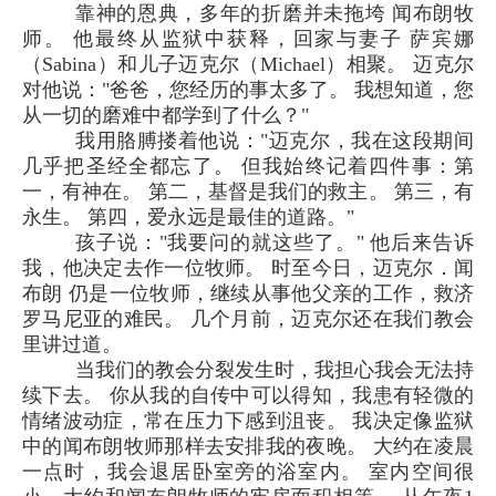
靠神的恩典，多年的折磨并未拖垮 闻布朗牧
师。 他最终从监狱中获释，回家与妻子 萨宾娜
（Sabina）和儿子迈克尔（Michael）相聚。 迈克尔
对他说："爸爸，您经历的事太多了。 我想知道，您
从一切的磨难中都学到了什么？"
我用胳膊搂着他说："迈克尔，我在这段期间
几乎把圣经全都忘了。 但我始终记着四件事：第
一，有神在。 第二，基督是我们的救主。 第三，有
永生。 第四，爱永远是最佳的道路。"
孩子说："我要问的就这些了。" 他后来告诉
我，他决定去作一位牧师。 时至今日，迈克尔．闻
布朗 仍是一位牧师，继续从事他父亲的工作，救济
罗马尼亚的难民。 几个月前，迈克尔还在我们教会
里讲过道。
当我们的教会分裂发生时，我担心我会无法持
续下去。 你从我的自传中可以得知，我患有轻微的
情绪波动症，常在压力下感到沮丧。 我决定像监狱
中的闻布朗牧师那样去安排我的夜晚。 大约在凌晨
一点时，我会退居卧室旁的浴室内。 室内空间很