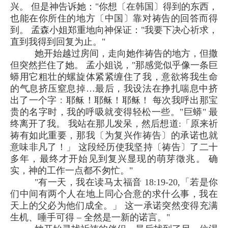
兴。 但是神告诉她："你想〔在韩国〕得到的东西，
也能在你所住的地方〔中国〕靠对祷告的回答而得
到。 孟森小姐郑重地向神保证："我要下决心祈求，
直到我得到回复为止。"
她开始越过房间，走向她作祷告的地方，但撒
但突然拦住了她。 孟小姐说，"那感觉似乎像一条巨
蟒用它粗壮的螺旋体紧紧缠住了我，意欲将我生命
的气息挤压窒息掉…最后，我设法在挣扎喘息中挤
出了一个字﹕耶稣！耶稣！耶稣！ 每次我呼出那宝
贵的名字时，我的呼吸就变得轻松一些。"巨蟒" 最
终离开了我。 我站在那儿发呆，然后想道:「原来祈
祷有如此重要，那我〔为复兴作祷告〕的承诺也就
意味非凡了！」 这段经历使我坚持〔祷告〕了二十
多年，最终才开始见到复兴显现的萌芽徵兆。 确
实，神的工作一点都不匆忙。"
"有一天，我在读马太福音 18:19-20,「若是你
们中间有两个人在地上同心合意的求什么事，我在
天上的父必为他们成全。」 这一承诺突然变得充满
生机、唾手可得 – 全然是一新的诺言。"