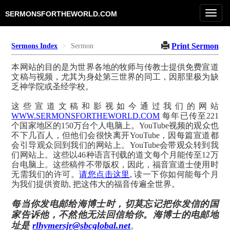
Toggl
SERMONSFORTHEWORLD.COM
navig
Print Sermon
Sermons Index
Sermon
本网站的目的是为世界各地的牧师与传教士提供免费宣道
文稿与视频，尤其为身处第三世界的同工，因那里极为缺
乏神学院或圣经学校。
这些宣道文稿和影视如今通过我们的网站
WWW.SERMONSFORTHEWORLD.COM
每年已传至221
个国家地区的150万台个人电脑上。YouTube视频的观众也
不下几百人，但他们会很快离开YouTube，因每篇宣道都
会引导观众回到我们的网站上。YouTube会带观众转到我
们网站上。这些以46种语言刊载的道文每个月能传至12万
台电脑上。这些稿件不带版权，因此，福音宣道士使用时
无需我们的许可。
请您点击这里
, 读一下你如何能每个月
为我们提供资助, 把这伟大的福音传遍全世界。
每当你发电邮给海博士时，切莫忘记把你发信的国
家告诉他，不然他无法回信给你。海博士的电邮地
址是
rlhymersjr@sbcglobal.net
。