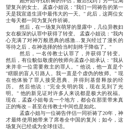
她开始寻找祈祷的伴侣，最后找到了另一位渴
望复兴的女士。孟森小姐说："我们一同祷告的第一
天是我宣道生涯中最伟大的一天。" 此后，这两位女
士每天都一同为复兴作祈祷。
然后，在一场复兴萌芽的显露中，几位异教妇
女在极深的认罪中获得了转变。 孟森小姐说："我内
心充满了对神万般恩典的感激…复兴经过了漫长的
等待之后，在神选择的恰当时刻终于降临了。"
然后，一名传教士认罪了，并获得了转变。
然后，有位貌似敬虔的牧师向孟森小姐承认："我从
来并非一位需要救主的罪人。" 他说，他一直是个
"瞎眼的盲人引路人。我一直是个虚伪的牧师。" 现
在他体验了罪人接受恩典、并得到基督释放的经
历。 然后他说："完全失明的我，现在见到了光
明。" 他的新见证对许多人来说都是极大的祝福。
现在，孟森小姐每去一个地方，都会在那里带来真
正的悔改 – 甚至在传教士中间也是如此。
孟森小姐与一位祷告伴侣一同祈祷了20年，神
才最终使用她带来了席卷全中国的复兴；如今，这
场复兴已经成为全球佳话。