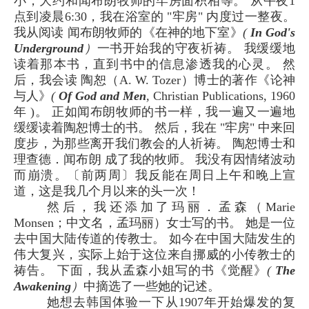
小，大约和闻布朗牧师的牢房面积相等。 从午夜1
点到凌晨6:30，我在浴室的 "牢房" 内度过一整夜。
我从阅读 闻布朗牧师的《在神的地下室》
(
In God's
Underground
）
一书开始我的守夜祈祷。 我缓缓地
读着那本书，直到书中的信息渗透我的心灵。 然
后，我会读 陶恕（A. W. Tozer）博士的著作《论神
与人》
(
Of God and Men
,
Christian Publications, 1960
年 )。 正如闻布朗牧师的书一样，我一遍又一遍地
缓缓读着陶恕博士的书。 然后，我在 "牢房" 中来回
度步，为那些离开我们教会的人祈祷。 陶恕博士和
理查德．闻布朗 成了我的牧师。 我没有因情绪波动
而崩溃。〔前两周〕我反能在周日上午和晚上宣
道，这是我几个月以来的头一次！
然后，我还添加了玛丽．孟森（Marie
Monsen；中文名，孟玛丽）女士写的书。 她是一位
去中国大陆传道的传教士。 如今在中国大陆发生的
伟大复兴，实际上始于这位来自挪威的小传教士的
祷告。 下面，我从孟森小姐写的书《觉醒》
(
The
Awakening
）
中摘选了一些她的记述。
她想去韩国体验一下从1907年开始爆发的复