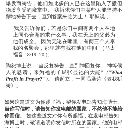
爆发而祷告，他们如此多的人已在这里陷入了撒但
物质享受的魔掌中。 我祈求你们中某些人能坚持不
懈地祷告下去，直到答案来临为止！ 耶稣说，
"我又告诉你们，若是你们中间有两个人在地
上同心合意的求什么事，我在天上的父必为
他们成全。 因为无论在哪里，有两三个人奉
我的名聚会，那里就有我在他们中间"（马太
福音 18:19, 20 )。
陶恕博士说，"当反复祷告，直到神回复你。 神等候
人的恳请，来为祂的子民张显祂的大能"
（
"
What
Profit in Prayer?
" )
。 请起立，一同唱圣诗《教我祈
祷》。
如果这篇道文为你赐了福，望你发电邮告知海博士。
当你写信时，请告知你发电邮的国家，不然他不能给
你回信
。 如这些道文对你有所赐福，在发电邮告知
海博士时，敬请道明你发信时所在的国家。他的电邮