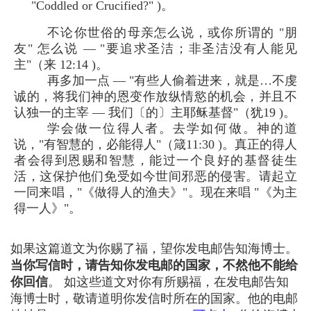
"Coddled or Crucified?" )。
不论你世俗的母亲怎么说，或你所谓的 "朋
友" 怎么说 — "要追求圣洁；非圣洁没有人能见
主"（来 12:14 )。
再多加一点 — "有些人偷着进来，就是…不虔
诚的，将我们神的恩变作放纵情慾的机会，并且不
认独一的主宰 — 我们〔的〕主耶稣基督"（犹19 )。
学会做一位得人者。去学如何做。神的道
说，"有智慧的，必能得人"（箴11:30 )。真正的得人
者会得到恩赐和智慧，能过一个良好的基督徒生
活，这保护他们免受如今世间邪恶的侵害。请起立
一同来唱，"《做得人的渔夫》"。现在来唱 "《为主
得一人》"。
如果这篇道文为你赐了福，望你发电邮告知海博士。
当你写信时，请告知你发电邮的国家，不然他不能给
你回信
。 如这些道文对你有所赐福，在发电邮告知
海博士时，敬请道明你发信时所在的国家。他的电邮