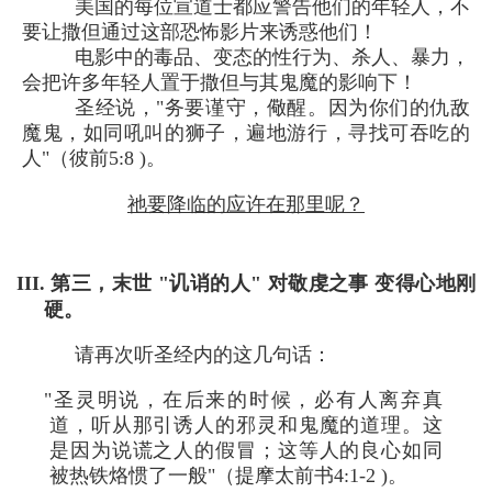
美国的每位宣道士都应警告他们的年轻人，不
要让撒但通过这部恐怖影片来诱惑他们！
电影中的毒品、变态的性行为、杀人、暴力，
会把许多年轻人置于撒但与其鬼魔的影响下！
圣经说，"务要谨守，儆醒。因为你们的仇敌
魔鬼，如同吼叫的狮子，遍地游行，寻找可吞吃的
人"（彼前5:8 )。
祂要降临的应许在那里呢？
III. 第三，末世 "讥诮的人" 对敬虔之事 变得心地刚
硬。
请再次听圣经内的这几句话：
"圣灵明说，在后来的时候，必有人离弃真
道，听从那引诱人的邪灵和鬼魔的道理。这
是因为说谎之人的假冒；这等人的良心如同
被热铁烙惯了一般"（提摩太前书4:1-2 )。