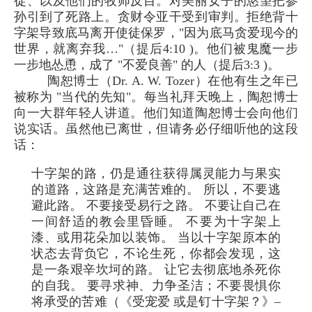
徒、以及他们的牧师反目。对美丽女子的慾望把参
孙引到了死路上。贪财令亚干受到审判。拒绝背十
字架导致底马离开使徒保罗，"因为底马贪爱现今的
世界，就离弃我…"（提后4:10 )。他们被鬼魔一步
一步地怂恿，成了 "不爱良善" 的人（提后3:3 )。
陶恕博士（Dr. A. W. Tozer）在他有生之年已
被称为 "当代的先知"。每当礼拜天晚上，陶恕博士
向一大群年轻人讲道。他们知道陶恕博士会向他们
说实话。虽然他已离世，但请务必仔细听他的这段
话：
十字架的路，仍是通往获得属灵能力与果实
的道路，这路是充满苦难的。 所以，不要逃
避此路。 不要接受易行之路。 不要让自己在
一间舒适的教会里昏睡。 不要为十字架上
漆、或用花朵加以装饰。 当以十字架原本的
状态去背负它，不论生死，你都会发现，这
是一条艰辛坎坷的路。 让它去彻底地杀死你
的自我。 要寻求神、力争圣洁；不要畏惧你
将承受的苦难（《受宠爱 或是钉十字架？》–