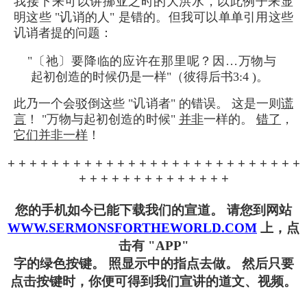
我接下来可以讲挪亚之时的大洪水，以此例子来显
明这些 "讥诮的人" 是错的。但我可以单单引用这些
讥诮者提的问题：
"〔祂〕要降临的应许在那里呢？因…万物与
起初创造的时候仍是一样"（彼得后书3:4 )。
此乃一个会驳倒这些 "讥诮者" 的错误。 这是一则
谎
言
！ "万物与起初创造的时候"
并非
一样的。
错了
，
它们并非一样
！
+ + + + + + + + + + + + + + + + + + + + + + + + + + +
+ + + + + + + + + + + + + +
您的手机如今已能下载我们的宣道。 请您到网站
WWW.SERMONSFORTHEWORLD.COM
上，点
击有 "APP"
字的绿色按键。 照显示中的指点去做。 然后只要
点击按键时，你便可得到我们宣讲的道文、视频。