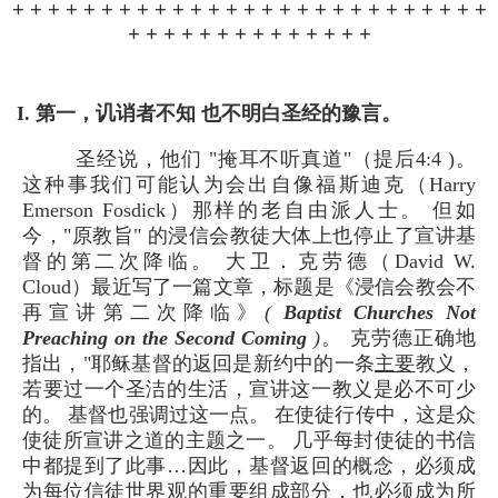
+ + + + + + + + + + + + + + + + + + + + + + + + + + +
+ + + + + + + + + + + + + +
I. 第一，讥诮者不知 也不明白圣经的豫言。
圣经说，他们 "掩耳不听真道"（提后4:4 )。
这种事我们可能认为会出自像福斯迪克（Harry
Emerson Fosdick）那样的老自由派人士。 但如
今，"原教旨" 的浸信会教徒大体上也停止了宣讲基
督的第二次降临。 大卫．克劳德（David W.
Cloud）最近写了一篇文章，标题是《浸信会教会不
再宣讲第二次降临》
(
Baptist Churches Not
Preaching on the Second Coming
)
。 克劳德正确地
指出，"耶稣基督的返回是新约中的一条
主要
教义，
若要过一个圣洁的生活，宣讲这一教义是必不可少
的。 基督也强调过这一点。 在使徒行传中，这是众
使徒所宣讲之道的主题之一。 几乎每封使徒的书信
中都提到了此事…因此，基督返回的概念，必须成
为每位信徒世界观的重要组成部分，也必须成为所