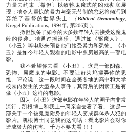
力量去约束〔撒但〕以致牠鬼魔式的凶残彻底展
现；牠令人震惊的暴力与毫无节制的忿怒将倾泻到
弃绝了基督的世界头上"
（
Biblical Demonology
,
Kregel Publications, 1994年, 第206页 )。
撒但预备了如今的大多数年轻人去接受这魔鬼
般的侵袭。牠通过摇滚乐、通过如《驱魔人》、
《小丑》等电影来预备他们接受暴力和恐怖。《小
丑》是如今年轻人观看的电影中票房最高的一部电
影。
我不希望你去看 《小丑》。这是一部阴森、
恐怖、属魔鬼的电影。不要让好莱坞摆弄你的思
维。评论说，这一段时间在全美各地的高中和大学
校园内发生的大型杀人事件，其背后的因素正是有
像《小丑》这样的电影。
因为《小丑》这部电影在年轻人的圈子内非常
流行，凯根博士和我上一周亲自去看了看。 这是一
部关于一个被鬼魔附身的年轻人变成群体杀人犯的
影片。凯根博士同意我的这句话：看此影片会对你
造成极大的伤害。 千万不要去看！!！