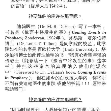
添好些师傅，并且掩耳不听真道，偏向荒渺
的言语"（提摩太后书4:2-4 )。
祂要降临的应许在那里呢？
迪翰医生（Dr. M. R. DeHaan）写了一本书，
书名是《豫言中将发生的事》
(
Coming Events in
Prophecy,
Zondervan, 1962年 )。路易斯．塔尔伯特
博士（Dr. Louis T. Talbot）是间学院的校监，此学
院如今的名字是 百欧拉大学（Biola University )。塔
尔伯特博士如此评注迪翰的书："我真心希望年轻的
传教士〔能够读一下《豫言中将发生的事》这本
书〕并把这些豫言的真理纳入他们的观念
中"（Foreword to Dr. DeHaan's book,
Coming Events
in Prophecy
)
。 但在如今的百欧拉大学内，你将听
不到有关迪翰医生的事蹟 或他的书籍！!！ 愿神来
帮助我们！
祂要降临的应许在那里呢？
"因为时候要到，人必厌烦纯正的道理，耳朵