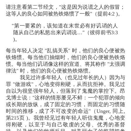
请注意看第二节经文，"这是因为说谎之人的假冒；
这等人的良心如同被热铁烙惯了一般"（提前4:2 )。
"第一要紧的，该知道在末世必有好讥诮的人
随从自己的私慾出来讥诮说…"（彼得前书3:3
)。
每当年轻人决定 "乱搞关系" 时，他们的良心便被热
铁烙惯。每当他们抽烟时，他们的良心便被热铁烙
惯。每当他们讥诮像这样的宣道、将其称作 "太强调
律法" 时，他们的良心便被热铁烙惯。
我见过许多年轻人（也见过年长的人）因为与
罪 "做游戏"，心地变得刚硬，从而抗拒神。我见过
自以为很坚强年轻人，但落到了鬼魔的掌控下。昂
戈博士说："这样的情形屡见不鲜：一个犯罪的倾向
或长期的放纵，成了固定的习惯，而固定的习惯随
时间的推移，成了不可改变的命运"（Unger, 同上,
第215页 )。我曾经见过有年轻人听信鬼魔，心地变
得刚硬，以至于与自己敬虔的父母、优秀的基督