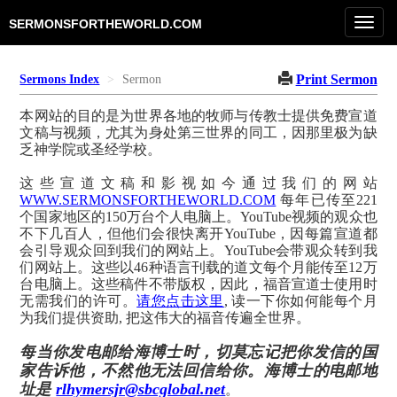
Toggl
SERMONSFORTHEWORLD.COM
navig
Print Sermon
Sermons Index
Sermon
本网站的目的是为世界各地的牧师与传教士提供免费宣道
文稿与视频，尤其为身处第三世界的同工，因那里极为缺
乏神学院或圣经学校。
这些宣道文稿和影视如今通过我们的网站
WWW.SERMONSFORTHEWORLD.COM
每年已传至221
个国家地区的150万台个人电脑上。YouTube视频的观众也
不下几百人，但他们会很快离开YouTube，因每篇宣道都
会引导观众回到我们的网站上。YouTube会带观众转到我
们网站上。这些以46种语言刊载的道文每个月能传至12万
台电脑上。这些稿件不带版权，因此，福音宣道士使用时
无需我们的许可。
请您点击这里
, 读一下你如何能每个月
为我们提供资助, 把这伟大的福音传遍全世界。
每当你发电邮给海博士时，切莫忘记把你发信的国
家告诉他，不然他无法回信给你。海博士的电邮地
址是
rlhymersjr@sbcglobal.net
。