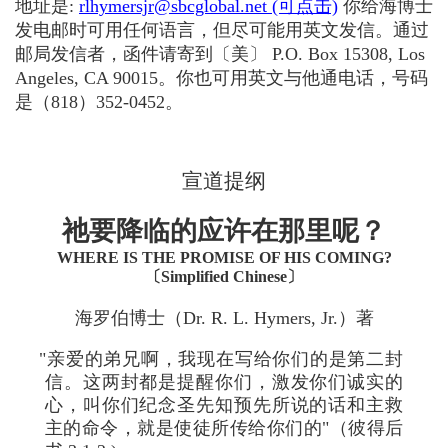
地址是:
rlhymersjr@sbcglobal.net (可点击)
你给海博士
发电邮时可用任何语言，但尽可能用英文发信。通过
邮局发信者，函件请寄到〔美〕 P.O. Box 15308, Los
Angeles, CA 90015。你也可用英文与他通电话，号码
是（818）352-0452。
宣道提纲
祂要降临的应许在那里呢？
WHERE IS THE PROMISE OF HIS COMING?
〔Simplified Chinese〕
海罗伯博士（Dr. R. L. Hymers, Jr.）著
"亲爱的弟兄啊，我现在写给你们的是第二封
信。这两封都是提醒你们，激发你们诚实的
心，叫你们纪念圣先知预先所说的话和主救
主的命令，就是使徒所传给你们的"（彼得后