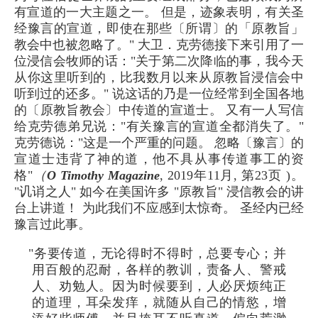
有宣道的一大主题之一。 但是，迹象表明，有关圣
经豫言的宣道，即使在那些〔所谓〕的「原教旨」
教会中也被忽略了。" 大卫．克劳德接下来引用了一
位浸信会牧师的话："关于第二次降临的事，我今天
从你这里听到的，比我数月以来从原教旨浸信会中
听到过的还多。" 说这话的乃是一位经常到全国各地
的〔原教旨教会〕中传道的宣道士。 又有一人写信
给克劳德弟兄说："有关豫言的宣道全都消失了。"
克劳德说："这是一个严重的问题。 忽略〔豫言〕的
宣道士违背了神的道，他不具从事传道事工的资
格"
（
O Timothy Magazine
, 2019年11月, 第23页 )。
"讥诮之人" 如今在美国许多 "原教旨" 浸信教会的讲
台上讲道！ 为此我们不应感到太惊奇。 圣经内已经
豫言过此事。
"务要传道，无论得时不得时，总要专心；并
用百般的忍耐，各样的教训，责备人、警戒
人、劝勉人。因为时候要到，人必厌烦纯正
的道理，耳朵发痒，就随从自己的情慾，增