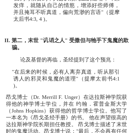
发痒，就随从自己的情慾，增添好些师傅，
并且掩耳不听真道，偏向荒渺的言语"（提摩
太后书4:3, 4 )。
II. 第二，末世 "讥诮之人" 受撒但与牠手下鬼魔的欺
骗。
论及基督的再临，圣经提到了这个预兆：
"在后来的时候，必有人离弃真道，听从那引
诱人的邪灵和鬼魔的道理"（提摩太前书4:1
)。
昂戈博士（Dr. Merrill F. Unger）在达拉斯神学院获
得他的神学博士学位，并在 约翰．霍普金斯大学
（Johns Hopkins）获得他的哲学博士学位。他写了
一本名为《昂戈圣经手册》的书。 他在声望很高的
达拉斯神学院长期担任教授。 昂戈博士描述了末世
时的鬼魔活动。昂戈博士说："最后，不会再有任何