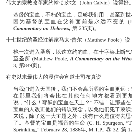
伟大的宗教改革家约翰·加尔文（John Calvin）说得好
基督的宝血，不朽的宝血，足够我们用，甚至到世
因为基督的宝血在父神面前是永远不变的 (John C
Commentary on Hebrews,
第 235页)。
十七世纪的圣经注解家马太·普尔（Matthew Poole）说
祂一次进入圣所，以这立约的血、在十字架上断气
至圣所 (Matthew Poole,
A Commentary on the Whol
3, 第849页)。
有史以来最伟大的浸信会宣道士司布真说：
当我们进入天国後，我们不会离所洒的宝血更远；
在那里我们将会比在其他任何地方都看到更
说，"什么！耶稣的宝血在天上？" 不错！让那些
宝血的人改正他们的错误观念，以免他们犯了亵渎
来说，除了这一大主题之外，没有什么是值得去思
了。基督的宝血是福音的生命 (C. H. Spurgeon, “The 
Sprinkling,” February 28, 1886年, M.T.P., 卷 32, 第