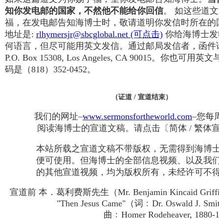
知你发电邮的国家，不然他不能给你回信
。 如这些道
福，在发电邮告知海博士时，敬请道明你发信时所在的
地址是:
rlhymersjr@sbcglobal.net (可点击)
你给海博士发
何语言，但尽可能用英文发信。通过邮局发信者，函件
P.O. Box 15308, Los Angeles, CA 90015。你也
码是（818）352-0452。
（证道 / 宣道结束）
我们的网址–
www.sermonsfortheworld.com
–您每
阅读海博士的宣道文稿。请点击〔简体 / 繁体
本站所载之宣道文稿不带版权，无需得到海博
便可使用。但海博士的全部信息视频、以及我
的其他宣道视频，均为版权所有，未经许可不
宣道前 本．葛利费斯先生（Mr. Benjamin Kincaid Gri
"Then Jesus Came"（词﹕Dr. Oswald J. Smit
曲﹕Homer Rodeheaver, 1880-