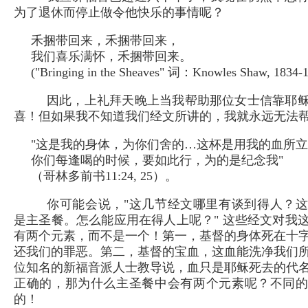
为了退休而停止做令他快乐的事情呢？
禾捆带回来，禾捆带回来，
我们喜乐满怀，禾捆带回来。
("Bringing in the Sheaves" 词：Knowles Shaw, 1834
因此，上礼拜天晚上当我帮助那位女士信靠耶
喜！但如果我不知道我们经文所讲的，我就永远无法
"这是我的身体，为你们舍的…这杯是用我的血所
你们每逢喝的时候，要如此行，为的是纪念我"
（哥林多前书11:24, 25）。
你可能会说，"这几节经文哪里有谈到得人？
是主圣餐。怎么能应用在得人上呢？" 这些经文对我
有两个元素，而不是一个！第一，基督的身体死在十
还我们的罪恶。第二，基督的宝血，这血能洗净我们
位知名的新福音派人士教导说，血只是耶稣死去的代
正确的，那为什么主圣餐中会有两个元素呢？不同
的！