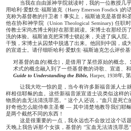
当我在自由派神学院就读时，我的一位教授几
用哈利·爱默生·福斯迪克（Harry Emerson Fosdick
克称为基督教的扞卫者！事实上，福斯迪克是基督和
他在协和神学院（Union Theological Seminary)
传教士宋尚杰博士刚好在那里就读。宋博士在那经历
洗的体验。福斯迪克把宋博士锁起来，关进了疯人院
干预，宋博士从囚禁中脱逃了出来。他回到中国，成
的宣道士。请仔细听哈利·爱默生·福斯迪克怎么评价
对基督的血的[概念]，是借用了某些原始的概念。
术式的概念融入到了一些基督教的诗歌、宣道、
Guide to Understanding the Bible,
Harper, 1938年,
让我大吃一惊的是，当今有许多新福音派人士
样相信耶稣的血。这些新福音派宣道士说类似这样的
物质的血无法清洗罪恶。" 这个人还说，"血只是死亡的
好奇他怎么能侍奉主圣餐 — 其中清楚地教导我们耶
是两个截然不同的东西！
这是很重要的一点，我永远也不会放过这个话
天晚上我告诉那个女孩，基督的 "宝血无法清洗罪恶