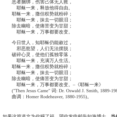
恶者捆绑，伤害己体无人救，
耶稣一来，释放他得自由。
耶稣一来，撒但权势就粉碎；
耶稣一来，抹去一切眼泪；
除去幽暗，使痛苦变为甘甜；
耶稣一来，万事都要改变。
今日世人，知耶稣仍能赦过，
邪恶慾望，人们无法摆脱；
破碎心灵，使他们孤独零落，
耶稣一来，充满万人生活。
耶稣一来，撒但权势就粉碎；
耶稣一来，抹去一切眼泪；
除去幽暗，使痛苦变为甘甜；
耶稣一来，万事都要改变。–《耶稣一来》
("Then Jesus Came" 词: Dr. Oswald J. Smith, 1889-19
曲调：Homer Rodeheaver, 1880-1955)。
如果这篇道文为你赐了福，望你发电邮告知海博士。
当