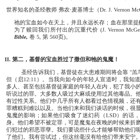
世界知名的圣经教师 弗农·麦基博士（Dr. J. Vernon M
祂的宝血如今在天上，并且永远长存；血在那里提
为了赎回我们所付出的沉重代价 (J. Vernon McGe
Bible,
卷 5, 第 560页)。
II. 第二，基督的宝血胜过了撒但和牠的鬼魔！
圣经告诉我们，基督徒在大患难期间将会靠 "羔羊
但（启12:11）。当我向如今的年轻人宣道时，我知
多人、甚至包括基督徒家庭的年轻人在内，犯了我小
听说过的罪。大多数人吸过大麻或使用过其他毒品。
有过性关系。他们中几乎所有人都看过色情视频，还
罪糟糕到难以以及。当他们来和我们谈话的时候，很
鬼魔的影响；如果他们吸食了迷幻药（LSD）的话
身。他们希望不被定罪，可是魔鬼在夜晚的时候来折
们犯过的邪恶罪孽。我们要说些什么才能够帮助他们
了他们。我有尝试过，但这丝毫没有给他们带来安宁