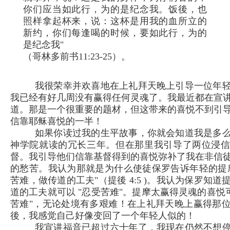
你们应当如此行，为的是纪念我。饭後，也
照样拿起杯来，说：这杯是用我的血所立的
新约，你们每逢喝的时候，要如此行，为的
是纪念我"
（哥林多前书11:23-25）。
我很荣幸并欢喜地在上礼拜天晚上引导一位年
我已经有好几周没有赢得任何灵魂了。我最近都在宣
道。那是一个很重要的题材，但这带来的喜悦不到引
信靠耶稣喜悦的一半！
如果你读过我的生平故事，你就会知道我是多
神学院就读的冗长三年。但在那里我引导了两位浸
督。我引导他们信靠基督得到的喜悦弥补了我在非信
的愁苦。我认为那就是为什么使徒保罗告诉年轻的提
苦难，做传道的工夫"（提後 4:5 )。我认为保罗知
道的工夫就可以 "忍受苦难"。提摩太赢得灵魂的喜悦可
苦难"，无论处境有多艰难！在上礼拜天晚上赢得那
後，我感觉自己好像变回了一个年轻人似的！
我宣讲福音已超过六十年了，我现在仍然不想