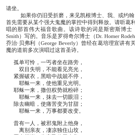
请坐。
如果你仍旧受折磨，来见凯根博士、我、或约翰
首先需要从某个强大鬼魔的掌控中得到释放。请听葛
唱的那首伟大福音歌曲。该诗歌的词是斯密斯博士（Dr. O
Smith）写的。音乐是罗得奇尔博士（Dr. Homer Rodeh
乔治·贝弗利（George Beverly）曾经在葛培理宣讲
魔的道前多次演唱过这首圣诗。
孤单可怜，一丐者坐在路旁，
双目失明，不能看见亮光，
紧握破衣，黑暗中战兢不停，
耶稣一来，使他重见光明。
耶稣一来，撒但权势就粉碎；
耶稣一来，抹去一切眼泪；
除去幽暗，使痛苦变为甘甜；
耶稣一来，万事都要改变。
昔有一人，被邪鬼附上他身，
离别亲友，凄凉独住山坟，