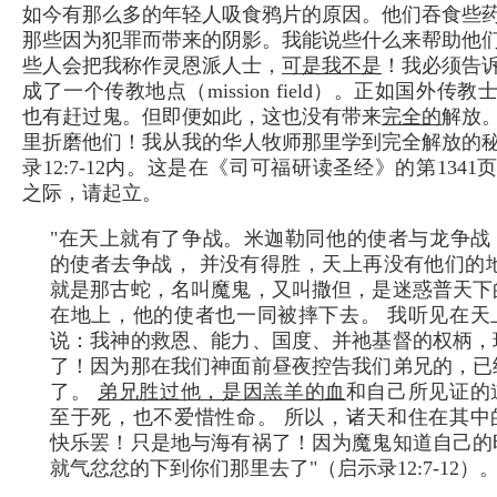
如今有那么多的年轻人吸食鸦片的原因。他们吞食些
那些因为犯罪而带来的阴影。我能说些什么来帮助他
些人会把我称作灵恩派人士，
可是我不是
！我必须告
成了一个传教地点（mission field）。正如国外传
也有赶过鬼。但即便如此，这也没有带来
完全的
解放
里折磨他们！我从我的华人牧师那里学到完全解放的
录12:7-12内。这是在《司可福研读圣经》的第134
之际，请起立。
"在天上就有了争战。米迦勒同他的使者与龙争战
的使者去争战， 并没有得胜，天上再没有他们的地
就是那古蛇，名叫魔鬼，又叫撒但，是迷惑普天下
在地上，他的使者也一同被摔下去。 我听见在天
说：我神的救恩、能力、国度、并祂基督的权柄，
了！因为那在我们神面前昼夜控告我们弟兄的，已
了。
弟兄胜过他，是因羔羊的血
和自己所见证的
至于死，也不爱惜性命。 所以，诸天和住在其中
快乐罢！只是地与海有祸了！因为魔鬼知道自己的
就气忿忿的下到你们那里去了"（启示录12:7-12）