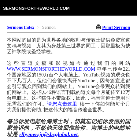
SERMONSFORTHEWORLD.COM
Print Sermon
Sermons Index
Sermon
本网站的目的是为世界各地的牧师与传教士提供免费宣道
文稿与视频，尤其为身处第三世界的同工，因那里极为缺
乏神学院或圣经学校。
这些宣道文稿和影视如今通过我们的网站
WWW.SERMONSFORTHEWORLD.COM
每年已传至221
个国家地区的150万台个人电脑上。YouTube视频的观众也
不下几百人，但他们会很快离开YouTube，因每篇宣道都
会引导观众回到我们的网站上。YouTube会带观众转到我
们网站上。这些以46种语言刊载的道文每个月能传至12万
台电脑上。这些稿件不带版权，因此，福音宣道士使用时
无需我们的许可。
请您点击这里
, 读一下你如何能每个月
为我们提供资助, 把这伟大的福音传遍全世界。
每当你发电邮给海博士时，切莫忘记把你发信的国
家告诉他，不然他无法回信给你。海博士的电邮地
址是
rlhymersjr@sbcglobal.net
。