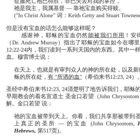
征服死亡祂已得胜，罪已失去对我的掌控，
祂是我主，我属基督 — 靠祂宝血购买得赎。
("In Christ Alone" 词：Keith Getty and Stuart Towne
但是没有宝血的话怎么能够这样呢？
感谢神，耶稣的宝血仍然
能被我们所用
！安
（Dr. Andrew Murray）指出了耶稣的宝血如今在
12:22-24内，我们读到一系列天国内的东西。其中
血。穆雷博士说：
在天上，也就是有审判众人的神的所在处，以及新
稣的所在处，
有 "所洒的血"
（希伯来书12:23, 24）
圣经中希伯来书12:23, 24清楚明了地告诉我们，耶
早期教会的着名宣道士 圣金口若望（John Chrysost
解。金口若望 说：
祂的宝血被带到天上。你看，我们共享那被带到圣所
上真正的圣所 — 的宝血 (John Chrysostom,
Hebrews,
第517页)。