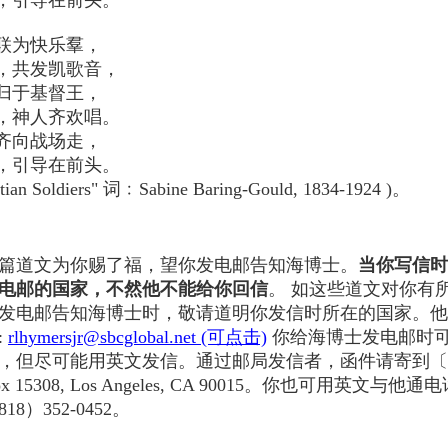
，引导在前头。
联为快乐羣，
，共发凯歌音，
归于基督王，
，神人齐欢唱。
齐向战场走，
，引导在前头。
tian Soldiers" 词﹕Sabine Baring-Gould, 1834-1924 )。
篇道文为你赐了福，望你发电邮告知海博士。
当你写信时
电邮的国家，不然他不能给你回信
。 如这些道文对你有
发电邮告知海博士时，敬请道明你发信时所在的国家。他
:
rlhymersjr@sbcglobal.net (可点击)
你给海博士发电邮时
，但尽可能用英文发信。通过邮局发信者，函件请寄到〔
Box 15308, Los Angeles, CA 90015。你也可用英文与他
18）352-0452。