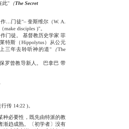
此"
（
The Secret
民作…门徒"– 奎斯维尔（W. A.
disciples )"。
作门徒。 基督教历史学家 菲
特斯（Hippolytus）从公元
）花上三年去聆听神的道"
（
The
保罗曾教导新人。 巴拿巴 带
。
14:22 )。
某种必要性，既先由特派的教
者渐趋成熟。〔初学者〕没有