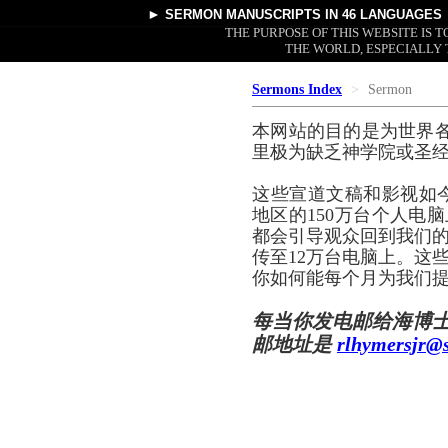
►
SERMON MANUSCRIPTS
IN 46 LANGUAGES
THE PURPOSE OF THIS WEBSITE IS
THE WORLD, ESPECIALLY 
Sermons Index
Sermon
本网站的目的是为世界
里极为缺乏神学院或圣
这些宣道文稿和影视如
地区的150万台个人电脑
都会引导观众回到我们的
传至12万台电脑上。这
你如何能每个月为我们提
每当你发电邮给海博
邮地址是
rlhymersjr@s