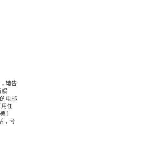
，请告
所赐
的电邮
可用任
美〕
通电话，号