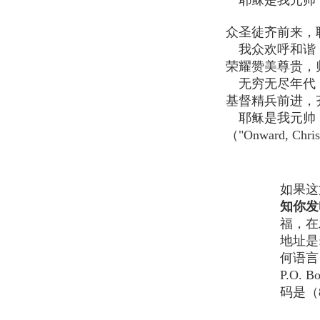
耶稣是我元帅
众圣徒齐前来，
我众欢呼和谐
荣耀赞美尊贵，
无穷无尽年代
基督精兵前进，
耶稣是我元帅
（"Onward, Chris
如果这
知你发
福，在
地址是
何语言
P.O. 
码是（8