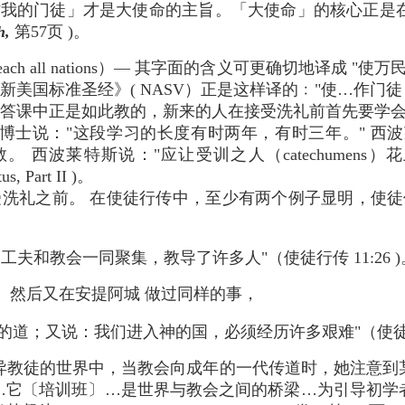
作我的门徒」才是大使命的主旨。「大使命」的核心正是在
h,
第57页 )。
ch all nations）— 其字面的含义可更确切地译成 "使万
《新美国标准圣经》( NASV）正是这样译的﹕"使…作门徒（make 
答课中正是如此教的，新来的人在接受洗礼前首先要学会
aff）博士说："这段学习的长度有时两年，有时三年。" 西波莱
主教。 西波莱特斯说："应让受训之人（catechumens
tus, Part II )。
洗礼之前。 在使徒行传中，至少有两个例子显明，使徒
工夫和教会一同聚集，教导了许多人"（使徒行传 11:26 )
、然后又在安提阿城 做过同样的事，
的道；又说：我们进入神的国，必须经历许多艰难"（使徒行传 
异教徒的世界中，当教会向成年的一代传道时，她注意到
…它〔培训班〕…是世界与教会之间的桥梁…为引导初学