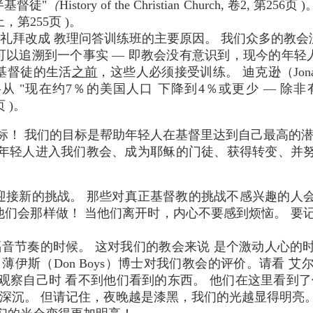
基督徒"
（
History of the Christian Church, 卷2
，第255页 )。
礼拜改成 教理问答训练班的主要原因。 我们众多的教
可以追溯到一个事实 — 即教会没有意识到，现今的年轻
基督徒的生活
之前
，这些人必须接受训练。 迪克逊（Jonathan
 "现在约7％的美国人口 下降到4％或更少 — 除非
4页 )。
标！ 我们的目标是帮助年轻人在基督里达到自己最高的潜
年轻人进入我们教会、成为耶稣的门徒、获得转变、并
迎接新的挑战。 那些对真正基督教的挑战不感兴趣的人会
们会那样做！ 当他们离开时，内心不要感到烦恼。 要
音节奏的时候。 这对我们的教会来说 是个激动人心的
伊斯（Don Boys）博士对我们教会的评价。请看 艾尔默．
观察自己时 看不到他们看到的东西。 他们在这里看到了
趋深沉。 但请记住，夜晚越是漆黑，我们的光越显得明亮