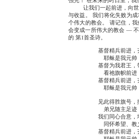
强光！ 在未来的时日里，我
让我们一起前进，向世
与收益。 我们将化失败为
个伟大的教会。 请记住，
会变成一所伟大的教会 — 
的 第1首圣诗。
基督精兵前进，
耶稣是我元帅
基督为我君王，
看祂旗帜前进
基督精兵前进，
耶稣是我元帅
见此得胜旗号，
弟兄随主足迹
我们同心合意，
同怀希望、教
基督精兵前进，