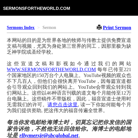
SERMONSFORTHEWORLD.COM
Print Sermon
Sermons Index
Sermon
本网站的目的是为世界各地的牧师与传教士提供免费宣道
文稿与视频，尤其为身处第三世界的同工，因那里极为缺
乏神学院或圣经学校。
这些宣道文稿和影视如今通过我们的网站
WWW.SERMONSFORTHEWORLD.COM
每年已传至221
个国家地区的150万台个人电脑上。YouTube视频的观众也
不下几百人，但他们会很快离开YouTube，因每篇宣道都
会引导观众回到我们的网站上。YouTube会带观众转到我
们网站上。这些以46种语言刊载的道文每个月能传至12万
台电脑上。这些稿件不带版权，因此，福音宣道士使用时
无需我们的许可。
请您点击这里
, 读一下你如何能每个月
为我们提供资助, 把这伟大的福音传遍全世界。
每当你发电邮给海博士时，切莫忘记把你发信的国
家告诉他，不然他无法回信给你。海博士的电邮地
址是
rlhymersjr@sbcglobal.net
。