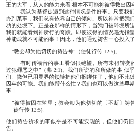
王的大军，从人的能力来看 根本不可能将彼得救出囚
我认为基督徒遇到这种情况是件好事。只要我
办到某事，我们总有依靠自己的倾向。所以神常把我
功的处境下。正是在那样的情形下，当我们被环境所
我们就能看到神所行的奇蹟。即便彼得的情况毫无指
神能成就不可能的事！因此，他们通过祷告一心投入
"教会却为他切切的祷告神"（使徒行传 12:5)。
有时传福音的事工看似很绝望。所有未得转变的
过犯罪恶之中"（弗 2:1)。我们所说的和所做的事 
们。撒但已用灵界的锁链把他们捆绑住了，他们不比
囚牢的可能。我们能帮什么忙？我们也可以做这些早
事！
"彼得被囚在监里；教会却为他切切的〔不断〕祷告
徒行传 12:5)。
他们祷告祈求的事似乎是不可能实现的，但他们仍
告。