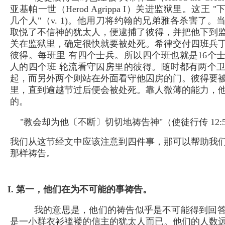
亚基帕一世（Herod Agrippa I）关进监狱里。这王
几个人"（v. 1)。他用刀将约翰的兄弟雅各杀害了。
取悦了不信神的犹太人，便逮捕了彼得，并把他下到
关在监狱里，确定很快就要被处死。希律交付四班兵
彼得。每班里 有四个士兵。所以四个班也就是16个
人的四个班 轮流看守囚房里的彼得。随时都有两个
起，而另外两个则站在外面看守他囚房的门。彼得要
里，直到逾越节过后便会被处死。靠人微薄的能力，
的。
"教会却为他〔不断〕切切地祷告神"（使徒行传 12:5
我们从这节经文中应该注意到四件事，那可以帮助我
那样祷告。
I. 第一，他们在为不可能的事祷告。
我的意思是，他们的祷告似乎是不可能得到回
是一小群衣衫褴褛的信主的犹太人而已。他们的人数