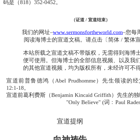
码是（818）352-0452。
（证道 / 宣道结束）
我们的网址–
www.sermonsfortheworld.com
–您每
阅读海博士的宣道文稿。请点击〔简体 / 繁体
本站所载之宣道文稿不带版权，无需得到海博
便可使用。但海博士的全部信息视频、以及我
的其他宣道视频，均为版权所有，未经许可不
宣道前普鲁德鸿（Abel Prudhomme）先生领读
12:1-18。
宣道前葛利费斯（Benjamin Kincaid Griffith）先生的
"Only Believe" (词﹕Paul Rade
宣道提纲
向神祷告