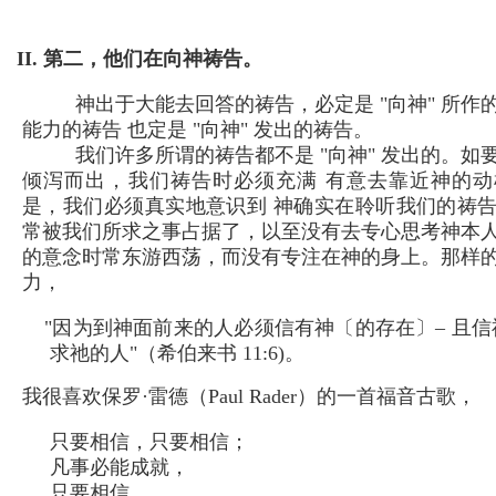
II. 第二，他们在向神祷告。
神出于大能去回答的祷告，必定是 "向神" 所作
能力的祷告 也定是 "向神" 发出的祷告。
我们许多所谓的祷告都不是 "向神" 发出的。如
倾泻而出，我们祷告时必须充满 有意去靠近神的
是，我们必须真实地意识到 神确实在聆听我们的祷
常被我们所求之事占据了，以至没有去专心思考神本
的意念时常东游西荡，而没有专注在神的身上。那样
力，
"因为到神面前来的人必须信有神〔的存在〕– 且
求祂的人"（希伯来书 11:6)。
我很喜欢保罗·雷德（Paul Rader）的一首福音古歌，
只要相信，只要相信；
凡事必能成就，
只要相信。