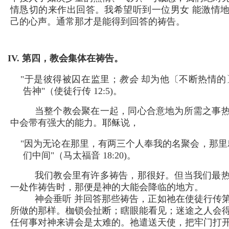
情恳切的来作出回答。我希望听到一位男女 能激情
己的心声。通常那才是能得到回答的祷告。
IV. 第四，教会集体在祷告。
"于是彼得被囚在监里；
教会
却为他〔不断热情的
告神"（使徒行传 12:5)。
当整个教会聚在一起，同心合意地为所需之事
中会带有强大的能力。耶稣说，
"因为无论在那里，有两三个人奉我的名聚会，那里
们中间"（马太福音 18:20)。
我们教会里有许多祷告，那很好。但当我们最
一处作祷告时，那便是神的大能会降临的地方。
神会垂听 并回答那些祷告，正如祂在使徒行传第
所做的那样。枷锁会扯断；瞎眼能看见；迷途之人会
任何事对神来讲会是太难的。祂遣送天使，把牢门打