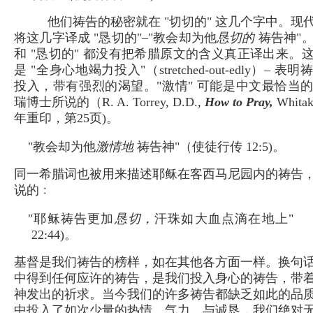
他们祷告的秘密就在 "切切的" 这几个字中。现
将这几字译成 "恳切的"–"教会却为他
恳切的
祷告神"。
和 "恳切的" 都没有把希腊原文的含义真正译出来。
是 "全身心地竭力投入"（stretched-out-edly）– 
投入，带有强烈的渴望。"激情" 可能是中文最恰当
瑞博士所说的（R. A. Torrey, D.D.,
How to Pray,
Whitak
年重印，第25页)。
"教会却为他
激情地
祷告神"（使徒行传 12:5)。
同一希腊词也被用来描述耶稣在客西马尼园内的祷告
说的﹕
"耶稣祷告更加
恳切，
汗珠如大血点滴在地上" 
22:44)。
基督是我们祷告的榜样，如在其他各方面一样。换句
中得到任何应许的祷告，是我们投入身心的祷告，带
神发出的祈求。当今我们的许多祷告都缺乏如此的品
中投入了如次少量的热情、气力、与诚恳，我们绝对