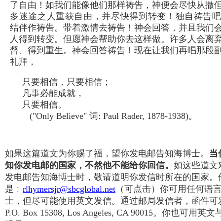
了自由！如我们能像他们那样祷告，神便会尽快从撒
多迷途之人重获自由，并尽快得到转变！独自祷告
结伴作祷告。带着激情去祷告！神会回答，并且我们
人得到转变。但愿神会帮助你去这样做。许多人会离
督、得到重生。神会回答祷告！现在让我们再唱那段
礼拜，
只要相信，只要相信；
凡事必能成就，
只要相信。
("Only Believe" 词: Paul Rader, 1878-1938)。
如果这篇道文为你赐了福，望你发电邮告知海博士。
当
知你发电邮的国家，不然他不能给你回信。
如这些道文
发电邮告知海博士时，敬请道明你发信时所在的国家。
是﹕
rlhymersjr@sbcglobal.net
（可点击）你可用任何语
士，但尽可能使用英文发信。通过邮局发信者，函件可
P.O. Box 15308, Los Angeles, CA 90015。你也