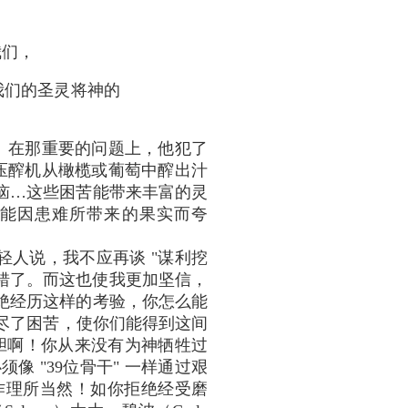
我们，
我们的圣灵将神的
立场。在那重要的问题上，他犯了
如压醡机从橄榄或葡萄中醡出汁
恼…这些困苦能带来丰富的灵
徒能因患难所带来的果实而夸
人说，我不应再谈 "谋利挖
特错了。而这也使我更加坚信，
绝经历这样的考验，你怎么能
受尽了困苦，使你们能得到这间
胆啊！你从来没有为神牺牲过
 "39位骨干" 一样通过艰
作理所当然！如你拒绝经受磨