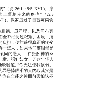
:14; 9:5–KVJ )。摩
着车套上缰刺带来的疼痛"
（
The
VJ )。保罗度过了目盲与禁食
特腓德、卫司理、以及司布真
信靠救主之前，他们全都经历过艰难、困境、痛
的负担，便能获得真正的转变
诉一些人，如果他们落泪就是
是顽固的愚人──在抵触神的圣
儿童、强奸妇女、刀砍年轻人
他吹嘘道, "你无法使我软弱。
怕为罪恶掉眼泪的人内心其实是
那不过是位在全能之神面前害怕认罪