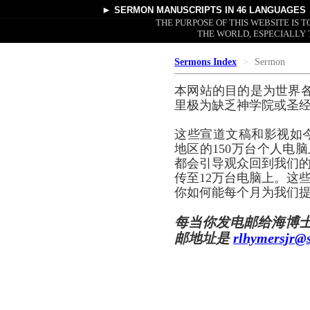
►
SERMON MANUSCRIPTS
IN 46 LANGUAGES
THE PURPOSE OF THIS WEBSITE IS
THE WORLD, ESPECIALLY 
Sermons Index
Sermon
本网站的目的是为世界
里极为缺乏神学院或圣
这些宣道文稿和影视如
地区的150万台个人电脑
都会引导观众回到我们的
传至12万台电脑上。这
你如何能每个月为我们提
每当你发电邮给海博
邮地址是
rlhymersjr@s