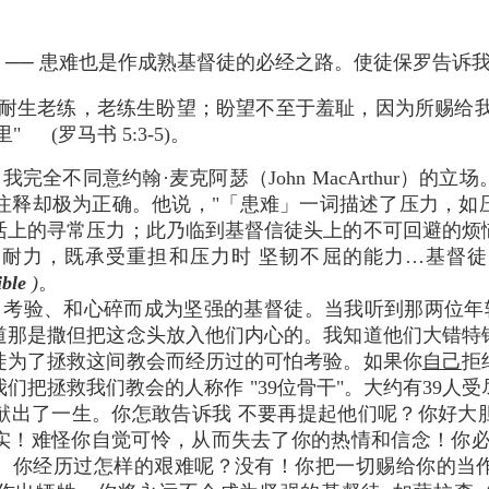
 ── 患难也是作成熟基督徒的必经之路。使徒保罗告诉
忍耐生老练，老练生盼望；盼望不至于羞耻，因为所赐给
 (罗马书 5:3-5)。
完全不同意约翰·麦克阿瑟（John MacArthur）的
5的注释却极为正确。他说，"「患难」一词描述了压力，
活上的寻常压力；此乃临到基督信徒头上的不可回避的烦
耐力，既承受重担和压力时 坚韧不屈的能力…基督
ble
)
。
考验、和心碎而成为坚强的基督徒。当我听到那两位年轻
，我知道那是撒但把这念头放入他们内心的。我知道他们大错
徒为了拯救这间教会而经历过的可怕考验。如果你
自己
拒
们把拯救我们教会的人称作 "39位骨干"。大约有39人
献出了一生。你怎敢告诉我 不要再提起他们呢？你好大
！难怪你自觉可怜，从而失去了你的热情和信念！你必须像
。你经历过怎样的艰难呢？没有！你把一切赐给你的当