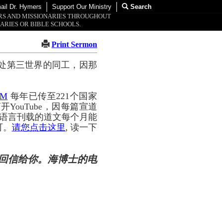
ail Dr. Hymers
Support Our Ministry
Search
ORS AND MISSIONARIES THROUGHOUT
ARIES OR BIBLE SCHOOLS.
Print Sermon
处第三世界的同工，因那
OM
每年已传至221个国家
YouTube，因每篇宣道
种语言刊载的道文每个月能
可。
请您点击这里
, 读一下
回信给你。海博士的电