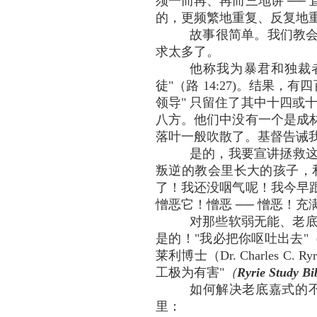
须一而再、再而三地讲 ──
的，更频繁地重复、反复地重
故事很简单。我们教会
求太多了。
他称我为暴君和独裁
徒"（路 14:27)。结果，
领导" 只留住了其中十四或
八方。他们中没有一个是成
落叶一般吹散了。基督告诫我们
是的，我要宣讲拯救这
叛逆的教会里长大的孩子，
了！我还没咽气呢！我今早
憎恶它！憎恶 ── 憎恶！充
对那些软弱无能、老底嘉
是的！"我必把你呕吐出去"（R
莱利博士（Dr. Charle
工极为有害"
（
Ryrie Study Bi
如何解决老底嘉式的
里：