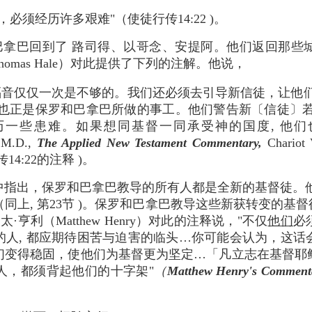
，必须经历许多艰难"（使徒行传14:22 )。
巴拿巴回到了 路司得、以哥念、安提阿。他们返回那些
homas Hale）对此提供了下列的注解。他说，
仅仅一次是不够的。我们还必须去引导新信徒，让他
也正是保罗和巴拿巴所做的事工。他们警告新〔信徒〕
历一些患难。如果想同基督一同承受神的国度, 他们
 M.D.,
The Applied New Testament Commentary,
Chariot V
14:22的注释 )。
中指出，保罗和巴拿巴教导的所有人都是全新的基督徒。他指
（同上, 第23节 )。保罗和巴拿巴教导这些新获转变的基督
马太·亨利（Matthew Henry）对此的注释说，"不仅
他们
必
的人, 都应期待困苦与迫害的临头…你可能会认为，这话
们变得稳固，使他们为基督更为坚定…「凡立志在基督耶
人，都须背起他们的十字架"
（
Matthew Henry's Commenta