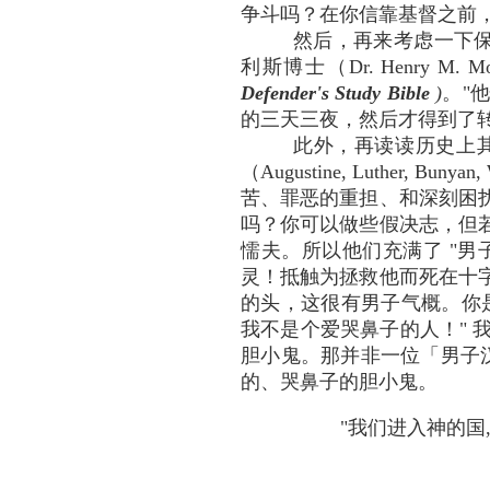
争斗吗？在你信靠基督之前
然后，再来考虑一下保罗的
利斯博士（Dr. Henry
Defender's Study Bible
)
。"
的三天三夜，然后才得到了转变（
此外，再读读历史上其
（Augustine, Luther, 
苦、罪恶的重担、和深刻困
吗？你可以做些假决志，但
懦夫。所以他们充满了 "男
灵！抵触为拯救他而死在十
的头，这很有男子气概。你是
我不是个爱哭鼻子的人！" 
胆小鬼。那并非一位「男子汉」(
的、哭鼻子的胆小鬼。
"我们进入神的国,