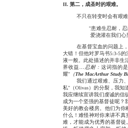
II. 第二，成圣时的艰难。
不只在转变时会有艰难
"患难生忍耐，
爱浇灌在我们心里"
在基督宝血的问题上，我
大错！但他对罗马书5:3-
液一般。此处描述的并非生
界收益…
忍耐﹕
这词指的是
耀"
（
The MacArthur Study Bi
我们通过艰难、压力、
私"（Olivas）的分裂
我应继续宣讲我们虔诚的信
成为一个坚强的基督徒呢？我
美好的教会楼房。他们为你
什么！难怪神对你来讲不真实
难，才能成为优秀的基督徒