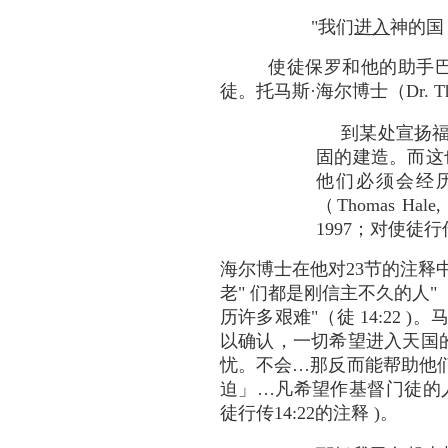
"我们
进入
神的国
使徒保罗和他的助手
徒。托马斯·海尔博士（Dr. T
到某处宣扬福音
固的建造。而这
他们必须会经
（Thomas Hale,
1997；对使徒行传
海尔博士在他对23节的注释
老" 们都是刚信主不久的人"
历许多艰难"（徒 14:22 )。
以确认，一切希望进入天国
忧。不会…那反而能帮助他
迫」…凡希望作基督门徒的
徒行传14:22的注释 )。