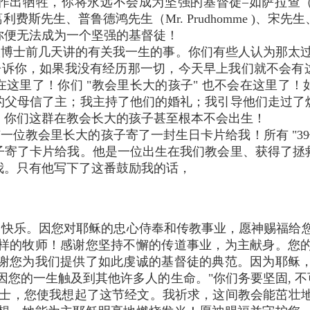
牺牲，你将永远不会成为坚强的基督徒–如萨拉查（Sala
葛利费斯先生、普鲁德鸿先生（Mr. Prudhomme )、
你便无法成为一个坚强的基督徒！
博士前几天讲的有关我一生的事。你们有些人认为那太过
我告诉你，如果我没有经历那一切，今天早上我们就不会有
这里了！你们 "教会里长大的孩子" 也不会在这里了
的父母信了主；我主持了他们的婚礼；我引导他们走过了
，你们这群在教会长大的孩子甚至根本不会出生！
有一位教会里长大的孩子寄了一封生日卡片给我！所有 "39
子寄了卡片给我。他是一位出生在我们教会里、获得了拯
我。只有他写下了这番鼓励我的话，
快乐。因您对耶稣的忠心侍奉和传教事业，愿神赐福给
样的牧师！感谢您坚持不懈的传道事业，为主献身。您
谢您为我们提供了如此虔诚的基督徒的典范。因为耶稣
因您的一生触及到其他许多人的生命。"你们务要坚固, 不可
海博士，您使我想起了这节经文。我祈求，这间教会能茁壮