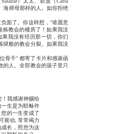
zar）太太、碧波（Carla
宋先生、海师母那样的人。如你拒绝
负面了。你这样想，"谁愿意
这栋教会的楼房了！如果我没
！如果我没有经历那一切，你们
炼狱般的教会分裂。如果我没
位骨干" 都寄了卡片和感谢函
救的人。全部教会的孩子里只
您！我感谢神赐给
的一生是为耶稣作
，您的一生变成了
摇动, 常常竭力
地成长，照您为这