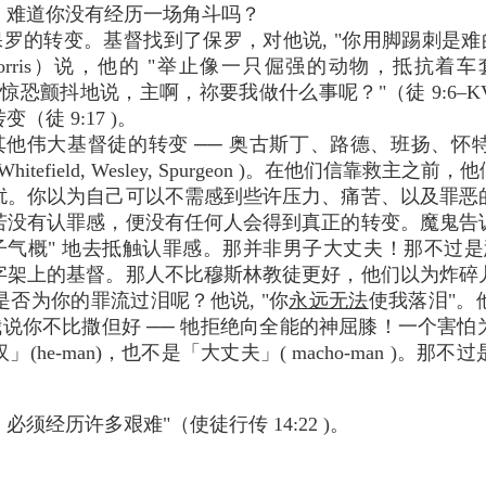
，难道你没有经历一场角斗吗？
转变。基督找到了保罗，对他说, "你用脚踢刺是难的"（徒 26
 M. Morris）说，他的 "举止像一只倔强的动物，抵抗
他惊恐颤抖地说，主啊，祢要我做什么事呢？"（徒 9:6–K
徒 9:17 )。
他伟大基督徒的转变 ── 奥古斯丁、路德、班扬、怀
Bunyan, Whitefield, Wesley, Spurgeon )。在他们
扰。你以为自己可以不需感到些许压力、痛苦、以及罪恶
若没有认罪感，便没有任何人会得到真正的转变。魔鬼告
子气概" 地去抵触认罪感。那并非男子大丈夫！那不过
字架上的基督。那人不比穆斯林教徒更好，他们以为炸碎
否为你的罪流过泪呢？他说, "你
永远无法
使我落泪"。
我说你不比撒但好 ── 牠拒绝向全能的神屈膝！一个害
he-man)，也不是「大丈夫」( macho-man )。
 必须经历许多艰难"（使徒行传 14:22 )。