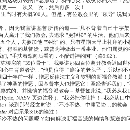
 直到这场分裂的信息渗透了你的心灵，改变你的人生！
复 ── 一次又一次，然后再多一次！
里当时有大概500人。但是，有位教会里的 "领导" 说
者，因为我宣讲基督所传的道──"凡不背着自己十字
有四百人离开了我们教会, 去追求 "更轻松" 的生活。他们
十五个人，去参加他 "轻松" 的、只有星期天早上礼拜的
材、得胜的基督徒，或曾为神做出一番事业。他们属灵的
, "手扶着犁向后看的，不配进神的国"（路9:62 )。
栋楼房的 "39位骨干"。我要讲那四百位离开教会返回
和心中背道者说，"他是位得了癌症的老头子，所以他不会
跟四十年前一样，憎恶反律法主义和软弱的新福音教派！
满了神圣的憎恶，因基督本人也憎恶它！圣经告诉我们，"要恶恶
式的、并懒惰的福音派教会 – 基督如此说, "我必从我口中把
yrie, NASV 页边注释 )。"我必把你吐掉！–我必
s C. Ryrie）谈到那节经文时说，"不冷不热、中庸妥协…
ble;
对启示录3:16的诠注 )。
不冷不热的问题呢？如何解决新福音派的懒惰和叛逆的