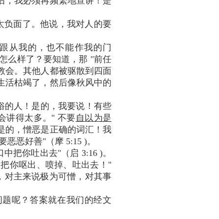
然后，我必须再频繁地宣讲！是
我太负面了。他说，我对人的要
架跟从我的，也不能作我的门
后来怎么样了？要知道，那 "前任
小教会。其他人都被驱散到四面
生活枯竭了，然后像秋风中的
世俗的人！是的，我要说！有些
讲得太多。" 不要
自以为是
是的，憎恶是正确的词汇！我
好善"（摩 5:15 )。
你吐出去"（启 3:16 )。
从口中把你呕出、喷掉、吐出去！"
的教会，对主来说极为可憎，对其事
问题呢？答案就在我们的经文