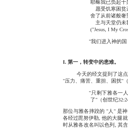
耶稣我已负起十
愿受饥寒困贫
舍了从前诸般奢
主与天堂仍未
("Jesus, I My Cr
"我们进入神的国，
I. 第一，转变中的患难。
今天的经文提到了这点,
"压力、痛苦、重担、困扰"
"只剩下雅各一
了"（创世纪32:24,
那位与雅各摔跤的 "人" 
各经过毘努伊勒, 他的大腿就
时从雅各改名叫以色列, 其