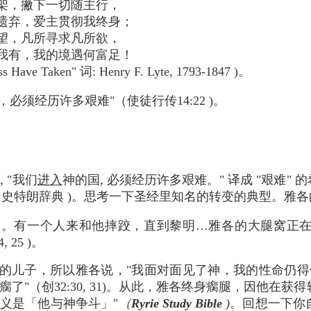
架，撇下一切随主行，
遗弃，爱主贯彻我终身；
望，凡所寻求凡所欲，
我有，我的境遇何富足！
oss Have Taken" 词: Henry F. Lyte, 1793-1847 )。
必须经历许多艰难"（使徒行传14:22 )。
 "我们
进入
神的国, 必须经历许多艰难。" 译成 "艰难" 的希腊
（史特朗辞典 )。思考一下圣经里知名的转变的典型。雅
人。有一个人来和他摔跤，直到黎明…雅各的大腿窝正
 25 )。
是神的儿子，所以雅各说，"我面对面见了神，我的性命仍得
瘸了"（创32:30, 31)。从此，雅各终身瘸腿，因他在
含义是「他与神争斗」"
（
Ryrie Study Bible
)
。回想一下你