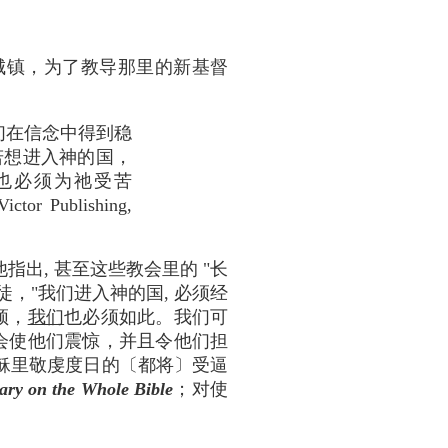
城镇，为了教导那里的新基督
们在信念中得到稳
若想进入神的国，
也必须为祂受苦
ictor Publishing,
出, 甚至这些教会里的 "长
徒，"我们进入神的国, 必须经
须，
我们
也必须如此。我们可
会使他们震惊，并且令他们担
稣里敬虔度日的〔都将〕受逼
ry on the Whole Bible
；对使