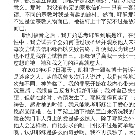
作，然后建立家庭。那似乎是我的理想，但那对我
意义。那时，我没有特定的宗教信仰── 只有一套
德。不同的宗教对我是有趣的题材。然而, 耶稣那
不过是位宗教人物而已。祂被钉上十字架不过是故
而已。
听到福音之后，我开始思考耶稣到底是谁。在
性中，我尝试去学会如何通过读圣经并观察他人来
每次尝试去信耶稣都以失败告终，即便我以为我已
也不过是我在尝试救自己。耶稣似乎离我一天比一
愈想追祂，祂和我之间的距离就愈大。
在2015年6月7日那天，凯根博士跟海博士告诉
是迷途之人。
从前
我曾多次听人说过，我是何等地
次却不同。神降临了。我的罪恶开始在我内心带来
沉重感，我恨自己反复地拒绝耶稣；我对自己失
望，但就在此时，奇蹟发生了。耶稣变得真实了！
祷告、感谢祂的时候，我只能思考耶稣出于爱心的
愿忍受磨难，在十字架上洒下祂的宝血来清洗我的
泄在我们罪人身上的爱是多么惊人。除了耶稣之外
他人会这样做。而祂要求的唯一回报不过是简单地
噢，认识耶稣是多么的奇妙啊。我不再孤独了，因