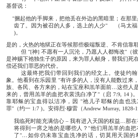
基督说：
"捆起他的手脚来，把他丢在外边的黑暗里；在那里
齿了。因为被召的人多，选上的人少" （马太福音22:
)。
是的，火热的地狱正在等候那些极端叛逆、不肯信靠
但 "[神] 不愿有一人沉沦，乃愿人人都悔改"（彼后 
是神赐下祂独生子的原因，来为罪人献身，替我们死
偿还我们罪恶的代价。
这最终把我们带回到我们的经文上。使徒约翰
象。他看到在乐园里 "有许多的人，没有人能数过来
族、各民、各方来的，站在宝座和羔羊面前…这些人
来的，曾用羔羊的血把衣裳洗白净了"（启 7:9, 14 
靠耶稣的宝血得以洁净，因 "祂儿子耶稣的血也
罪"（约一 1:7 )。安得烈·穆雷（Andrew Murray, 1828
我临死时能充满信心 – 我有进入天国的权益…那
将得到一席之地的是哪些人？"他们用羔羊的血把
了"…如你仍未靠宝血洗净的话，切莫用天国的