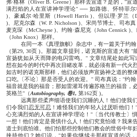
弗·格林（Oliver B. Greene）那样去宣道？是的，
满烈焰的人在宣讲神学理论" ── 如路德、怀特菲尔德（Wh
)、豪威尔·哈里斯（Howell Harris )、但以理·罗兰（Dani
)、尼克尔森（W. P. Nicholson )、宋尚节博士、司布真（S
麦克琛（McCheyne )、约翰·森尼克（John Cennick
（John Knox）那样。
在同一本《真理旗帜》杂志中，有一篇关于约翰
（第29, 30页 )。那篇文章提到，诺克斯的宣道大有 "
宣扬犹如从天而降的电闪雷鸣。" 文章结尾处如此写
想在如今的时代中再次目睹改革，就必须有新一代火
如古时的诺克斯那样，他们必须放声宣扬神之道的整
口吃,〔不论〕那是否受人的欢迎。" 司布真说："约翰
福音就是我的福音；那如雷灌耳传遍苏格兰的福音，
英格兰"（
Autobiography, 卷1,
第162页 )。
远离那些柔声细语使我们沉睡的人！他们使我
们令我们
忍无可忍
！难怪我们的年轻人
讨厌
听他们！
心充满烈焰的人在宣讲神学理论！"〔当代传教士〕
一想！他们肯定是畏惧什么人！他们究竟怕谁？我来
道士到底怕谁。他们怕那些控制他们教会的世俗中年
挟持他们？她们说，"如果你继续去那样宣道的话