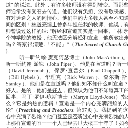
道" 的说法。此外，有许多牧师没有得到转变。而那
师通常没有受召去传道。他们没有负担、没有敬畏感
有对迷途之人的同情心。他们中的大多数人甚至不知
间的区别！
林道亮博士
曾多年担任我的牧师。他说，
师曾说过这样的话: "解经和宣道其实是一回事。" 林
个神学院的教授，他无法区分解经和宣道。他所教出
吗？答案很清楚:「不能」"（
The Secret of Church G
)。
听一听约翰·麦克阿瑟博士（John MacArthur
听一听约翰·派魄（John Piper )。他是在宣道吗？听
（David Jeremiah )、保罗·查普尔（Paul Chappel
（Bill Hybels )、华理克（Rick Warren )、查尔斯·斯
Stanley )。他们是在宣道吗？他们
知不知
什么叫宣道
好人。是的，他们
是好人
，但我认为他们不知道真正
回事。马丁·罗伊-琼斯博士（Martyn Lloyd-Jones
么？它是灼热的逻辑！宣道是一个内心充满烈焰的
论"（
Preaching and Preachers,
第97页 )。我提到的
心中充满了烈焰？他们
甚至是否
听过心中充满烈焰的
上那样宣道的唯一一个人已经去世大概三十年了！如