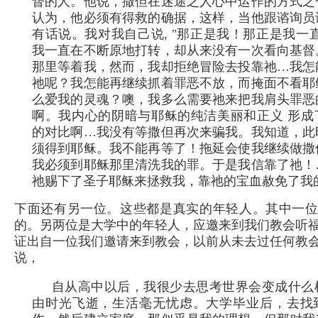
督的人。他说，撒但在迷途之人心中运作的方式之
认为，他必须有得救的确据，这样，当他跟谘询员
有话说。我对我自己说, "那正是我！那正是我一
我一直在不断原地打转，却从来没有一次看向基督
那里等着我，然而，我却拒绝冒险去投靠祂…我怎
祂呢？我怎能再继续抓着罪恶不放，而掩面不看耶
么爱我的灵魂？噢，我多么需要祂来把我肩头罪恶
啊。我内心的阴暗与耶稣的纯洁美丽和正义 形成
的对比啊…我没有等撒但再次来骗我。我知道，此
须得到耶稣。我不能再等了！拖延会使我继续做撒
我必须到耶稣那里清洗我的罪。于是我信靠了祂！
祂赐下了圣子耶稣来拯救我，靠祂的宝血赦免了我
下面还有另一位。这些都是真实的年轻人。其中一
的。另两位是大学中的年轻人，应邀来到我们教会听
证出自一位我们邀请来到教会，以前从未去过任何教
说，
自从高中以后，我很少去思考世界会变成什么
由时光飞逝，生活毫无忧虑。大学毕业后，去找