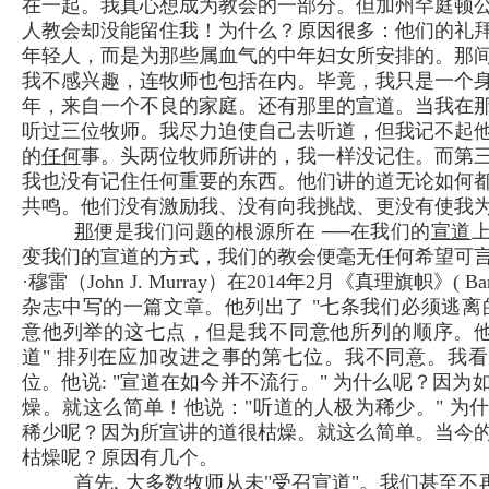
在一起。我真心想成为教会的一部分。但加州罕庭顿
人教会却没能留住我！为什么？原因很多：他们的礼
年轻人，而是为那些属血气的中年妇女所安排的。那
我不感兴趣，连牧师也包括在内。毕竟，我只是一个
年，来自一个不良的家庭。还有那里的宣道。当我在
听过三位牧师。我尽力迫使自己去听道，但我记不起
的
任何
事。头两位牧师所讲的，我一样没记住。而第
我也没有记住任何重要的东西。他们讲的道无论如何
共鸣。他们没有激励我、没有向我挑战、更没有使我
那
便是我们问题的根源所在 ──在我们的
宣道
变我们的宣道的方式，我们的教会便毫无任何希望可
·穆雷（John J. Murray）在2014年2月《真理旗帜》( Banne
杂志中写的一篇文章。他列出了 "七条我们必须逃离
意他列举的这七点，但是我不同意他所列的顺序。他
道" 排列在应加改进之事的第七位。我不同意。我
位。他说: "宣道在如今并不流行。" 为什么呢？因为
燥。就这么简单！他说："听道的人极为稀少。" 为
稀少呢？因为所宣讲的道很枯燥。就这么简单。当今
枯燥呢？原因有几个。
首先, 大多数牧师从未"受召宣道"。我们甚至不