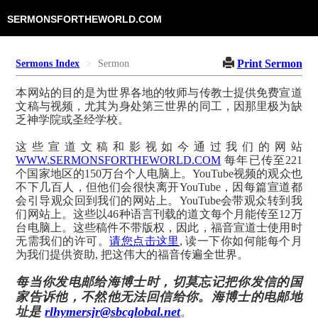
SERMONSFORTHEWORLD.COM
Print Sermon
Sermons Index
Sermon
本网站的目的是为世界各地的牧师与传教士提供免费宣道
文稿与视频，尤其为身处第三世界的同工，因那里极为缺
乏神学院或圣经学校。
这些宣道文稿和影视如今通过我们的网站
WWW.SERMONSFORTHEWORLD.COM
每年已传至221
个国家地区的150万台个人电脑上。YouTube视频的观众也
不下几百人，但他们会很快离开YouTube，因每篇宣道都
会引导观众回到我们的网站上。YouTube会带观众转到我
们网站上。这些以46种语言刊载的道文每个月能传至12万
台电脑上。这些稿件不带版权，因此，福音宣道士使用时
无需我们的许可。
请您点击这里
, 读一下你如何能每个月
为我们提供资助, 把这伟大的福音传遍全世界。
每当你发电邮给海博士时，切莫忘记把你发信的国
家告诉他，不然他无法回信给你。海博士的电邮地
址是
rlhymersjr@sbcglobal.net
。