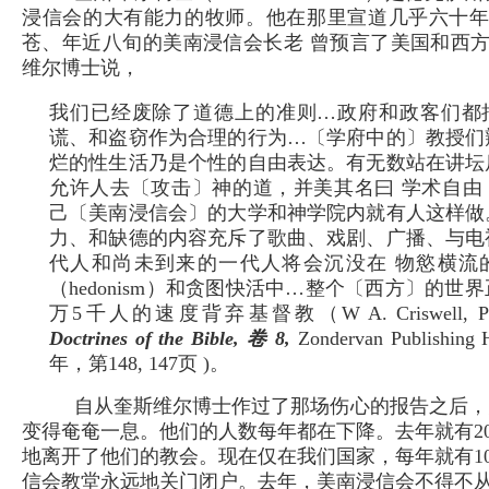
浸信会的大有能力的牧师。他在那里宣道几乎六十
苍、年近八旬的美南浸信会长老 曾预言了美国和西
维尔博士说，
我们已经废除了道德上的准则…政府和政客们都
谎、和盗窃作为合理的行为…〔学府中的〕教授们
烂的性生活乃是个性的自由表达。有无数站在讲坛
允许人去〔攻击〕神的道，并美其名曰 学术自由
己〔美南浸信会〕的大学和神学院内就有人这样做
力、和缺德的内容充斥了歌曲、戏剧、广播、与电
代人和尚未到来的一代人将会沉没在 物慾横流
（hedonism）和贪图快活中…整个〔西方〕的世界
万5千人的速度背弃基督教（W A. Criswell, Ph
Doctrines of the Bible, 卷 8,
Zondervan Publishing 
年，第148, 147页 )。
自从奎斯维尔博士作过了那场伤心的报告之后，
变得奄奄一息。他们的人数每年都在下降。去年就有2
地离开了他们的教会。现在仅在我们国家，每年就有10
信会教堂永远地关门闭户。去年，美南浸信会不得不