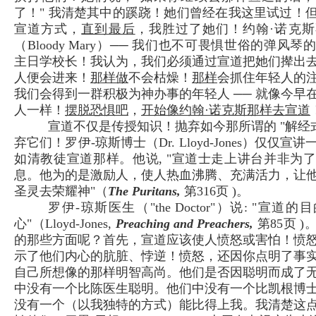
了！" 我清楚其中的蹊跷！她们曾经在我这里试过！
宣道方式，
直到最后
，我胜过了她们！约翰·诺克
（Bloody Mary）── 我们也不可畏惧世俗的弹风
主日学校长！我认为，我们必须通过宣道把她们撵出
人便会进来！
那样做
不会枯燥！
那样
会抓住年轻人的
我们会得到一群积极为神办事的年轻人 ── 就像今早
人一样！
摆脱恐惧吧
，
开始像约翰·诺克斯那样去宣道
宣道不仅是传授知识！抛弃如今那所谓的 "解经式
弃它们！罗伊-琼斯博士（Dr. Lloyd-Jones）仅仅
如清教徒宣道那样。他说, "宣道士走上讲台并非为
息。他为的是激励人，使人热血沸腾、充满活力，让
圣灵去荣耀神"（
The Puritans,
第316页 )。
罗伊-琼斯医生（"the Doctor"）说: "宣道
心"（Lloyd-Jones,
Preaching and Preachers,
第85页 
的那些方面呢？首先，宣道应该使人愤怒或害怕！愤
示了他们内心的肮脏、悖逆！愤怒，还因你点明了事
自己所想像的那样明智高尚。他们是否因聪明而成了
中没有一个比陈医生聪明。他们中没有一个比凯根博
没有一个（以我独特的方式）能比得上我。我清楚这