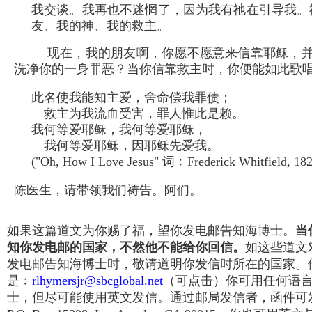
我交谈。我再也不迷惘了，因为我有祂在引导我。
友、我的神、我的救主。
现在，我的朋友啊，你愿不愿意来信靠耶稣，
洗净你的一身罪恶？当你信靠救主时，你便能如此歌
此名使我能知主爱，舍命偿我罪债；
救主为我流血受害，罪人惟此是赖。
我何等爱耶稣，我何等爱耶稣，
我何等爱耶稣，因耶稣先爱我。
("Oh, How I Love Jesus" 词﹕Frederick Whitfield, 18
陈医生，请带领我们祷告。阿们。
如果这篇道文为你赐了福，望你发电邮告知海博士。
当
知你发电邮的国家，不然他不能给你回信。
如这些道文
发电邮告知海博士时，敬请道明你发信时所在的国家。
是﹕
rlhymersjr@sbcglobal.net
（可点击）你可用任何语
士，但尽可能使用英文发信。通过邮局发信者，函件可