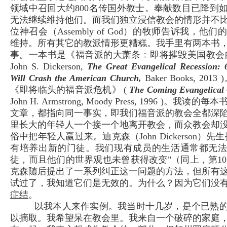
领域中召回大约800名传国外教士。奉献数目已降到
无法继续维持他们。而我们独立浸信教会的情形并不
位神召会（Assembly of God）的牧师告诉我，他
维持。所有其它的教派情形更糟糕。我手里有两本书
事。一本书是《福音派的大萧条﹕即将摧毁美国教会
John S. Dickerson,
The Great Evangelical Recession: 
Will Crash the American Church,
Baker Books, 20
《即将临头的福音派危机》 (
The Coming Evangelical C
John H. Armstrong, Moody Press, 1996 )。我
文章，都指向同一事实，即我们福音派的教会全都深
里长大的年轻人一个接一个地离开教会，而众教会却
俗中把年轻人赢过来。迪克森（John Dickerson）先
有培养出新的门徒。我们现有成员的生活通常都无
徒，而且他们的世界观也未曾获得改变"（同上，第107, 
克森随后提出了一系列纠正这一问题的方法，但所有
试过了，我知道它们是无效的。为什么？因为它们没
症结
。
以我本人来作实例。我当时十几岁，是个已熟
以摘取。我希望呆在教会里。我来自一个破碎的家庭