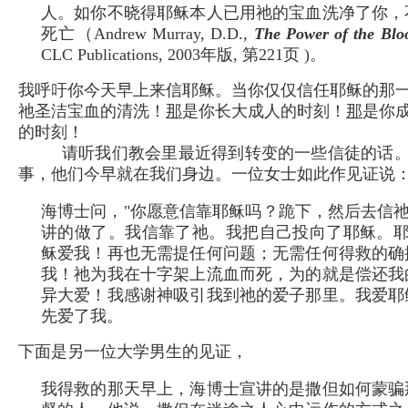
人。如你不晓得耶稣本人已用祂的宝血洗净了你，
死亡（Andrew Murray, D.D.,
The Power of the Bloo
CLC Publications, 2003年版, 第221页 )。
我呼吁你今天早上来信耶稣。当你仅仅信任耶稣的那
祂圣洁宝血的清洗！
那
是你长大成人的时刻！
那
是你
的时刻！
请听我们教会里最近得到转变的一些信徒的话
事，他们今早就在我们身边。一位女士如此作见证说
海博士问，"你愿意信靠耶稣吗？跪下，然后去信祂
讲的做了。我信靠了祂。我把自己投向了耶稣。耶稣
稣爱我！再也无需提任何问题；无需任何得救的确
我！祂为我在十字架上流血而死，为的就是偿还我
异大爱！我感谢神吸引我到祂的爱子那里。我爱耶
先爱了我。
下面是另一位大学男生的见证，
我得救的那天早上，海博士宣讲的是撒但如何蒙骗