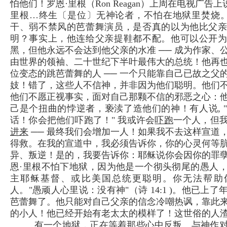
怕他们！罗恩·里根（Ron Reagan）上周在电视广告上
里根…终生〔是位〕无神论者，不怕在地狱里焚烧。
干、弱不禁风的芭蕾舞演员，是否真的以为他比父
明？事实上，他连给父亲提鞋都不配。他可以公开
黑，但他永远不会达到他父亲的水准 ── 成为作家、
由世界的领袖、二十世纪下半叶最伟大的总统！他再
位变态的跳芭蕾舞的人 ── 一个只能靠自己已故之父
妓！错了，这些人不信神，并非因为他们聪明。他们
他们不愿正视事实，面对自己那颗不信的邪恶之心：
己是个扭曲的悖逆者，亵渎了造他们的神！有人说, 
话！你会把他们吓跑了！" 我或许会
吓跑
一个人，但
进来
── 最终我们会增加一人！如果我不去这样宣道
得救。在我的宣道中，我必须告诉你，你的心灵何等
异、叛逆！是的，我要告诉你：耶稣说你会因你的罪
恩·里根不怕下地狱，因为他是一个彻头彻尾的愚人
主耶稣基督、或比美国总统更聪明。你无法帮助
人。"愚顽人心里说：没有神"（诗 14:1 )。他已上
芭蕾舞了。他只能对自己父亲的信念冷嘲热讽，靠此
的小人！他已经开始有老太太的模样了！这世俗的人
有一个地狱，正在等着那些心中反叛、与神作