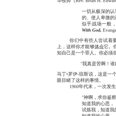
华牧师（Rev. Brian H. Edw
一切从极深的认
的、使人卑微的认
似乎战场一般，人人
With God,
Evange
你们中有些人尝试着要
上，这样你才能够
体会
它。
知自己是一个罪人。你必须
"我真是苦啊！谁
马丁•罗伊-琼斯说，这是一
眼目睹了这样的事情。
1960年代末，一次
"神啊，求你鉴
知道我的心思，
试炼我，知道我