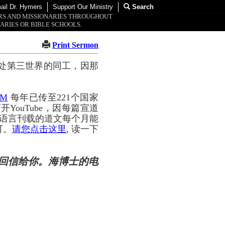
ail Dr. Hymers
Support Our Ministry
Search
ORS AND MISSIONARIES THROUGHOUT
ARIES OR BIBLE SCHOOLS.
Print Sermon
处第三世界的同工，因那
OM
每年已传至221个国家
YouTube，因每篇宣道
种语言刊载的道文每个月能
可。
请您点击这里
, 读一下
回信给你。海博士的电