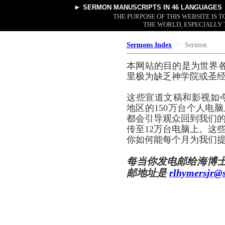
►
SERMON MANUSCRIPTS
IN 46 LANGUAGES
THE PURPOSE OF THIS WEBSITE IS
THE WORLD, ESPECIALLY 
Sermons Index
Sermon
本网站的目的是为世界
里极为缺乏神学院或圣
这些宣道文稿和影视如
地区的150万台个人电脑
都会引导观众回到我们的
传至12万台电脑上。这
你如何能每个月为我们提
每当你发电邮给海博
邮地址是
rlhymersjr@s