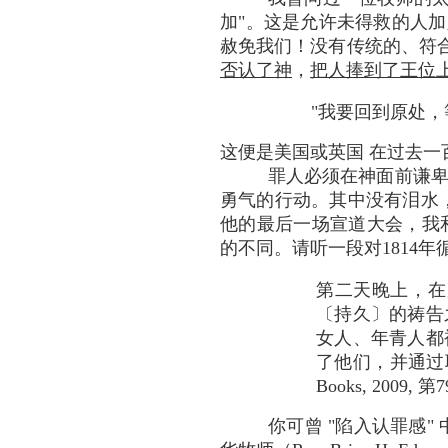
加"。这是允许未得救的人加
赦免我们！没有传统的、符
否认了神
，
把人捧到了王位
"我要回到原处，
这便是美国或英国 在过去一
罪人必须在神面前谦卑
勇气的行动。其中没有泪水，
他的最后一场宣道大会，我和
的不同。请听一段对1814
第二天晚上，在
〔持久〕的祷告
女人、年青人都
了他们，并通过耶稣
Books, 2009, 
你可曾 "陷入认罪感"