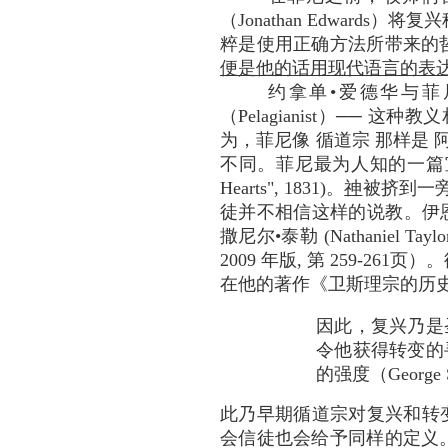
（Jonathan Edward
粹是使用正确方法所带来的
便是他的话用现代语言的表
约拿单•爱德华与
（Pelagianist）─
为，菲尼像 循道宗 那样是 
不同。菲尼最为人知的一篇宣道，其标
Hearts", 1831)。
神
被挤到一
徒并不相信这样的说教。伊恩•穆
撒尼尔•泰勒 (Nathaniel Ta
2009 年版, 第 259-2
在他的著作《卫斯理宗的历史
因此，复兴乃是
令他获得转变的
的强度（George S
此乃早期循道宗对复兴和转
会信徒也会给予同样的定义。