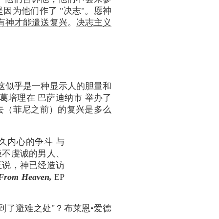
因为他们作了 "决志"。愿神
有神才能遣送复兴
。
决志主义
，这似乎是一种显示人的胆量和
葛培理在 巴萨迪纳市 举办了
过去（菲尼之前）的复兴是多么
久内心的争斗 与
极不虔诚的男人、
证说，神已经造访
 From Heaven,
EP
寻到了避难之处"？布莱恩•爱德