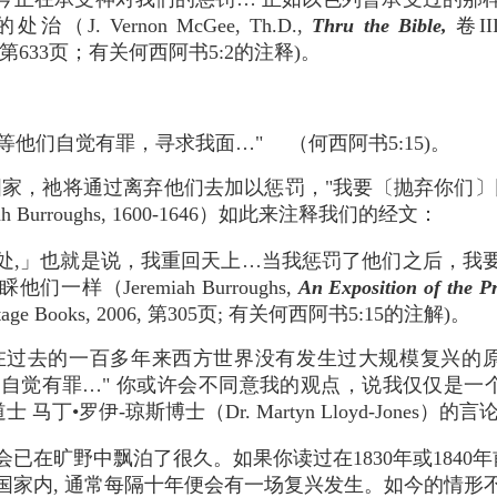
J. Vernon McGee, Th.D.,
Thru the Bible,
卷III
 1982, 第633页；有关何西阿书5:2的注释)。
等他们自觉有罪，寻求我面…" （何西阿书5:15)。
家，祂将通过离弃他们去加以惩罚，"我要〔抛弃你们〕
 Burroughs, 1600-1646）如此来注释我们的经文：
处,」也就是说，我重回天上…当我惩罚了他们之后，我
一样（Jeremiah Burroughs,
An Exposition of the P
eritage Books, 2006, 第305页; 有关何西阿书5:15的注解)。
在过去的一百多年来西方世界没有发生过大规模复兴的
们自觉有罪…" 你或许会不同意我的观点，说我仅仅是一
丁•罗伊-琼斯博士（Dr. Martyn Lloyd-Jones
已在旷野中飘泊了很久。如果你读过在1830年或1840年
国家内, 通常每隔十年便会有一场复兴发生。如今的情形不同