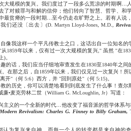
次大规模的复兴。我们度过了一段多么荒凉的时期啊…
去了对赎罪与和解的信仰；他们转向了智慧、哲学、和
中最贫瘠的一段时期…至今仍走在旷野之上。若有人说
〔出去〕(D. Martyn Lloyd-Jones, M.D.,
Reviva
)。
出自像我这样一个平凡传教士之口，这话出自一位知名的
1859年以来，仅有过一次大规模的复兴," 虽然 "在18
上)。
趣的话，我们应当仔细地审查发生在1830至1840年之
在那之后，自1859年以来，我们仅见过一次复兴！所以，
"（何 5:6）西方，并 "回到原处"（何 5:15)。
历史，你可以清楚地看到到底发生了什么事！查尔斯•菲尼（Cha
克劳林二世（William G. McLoughlin, Jr）写道：
主义的一个全新的时代…他改变了福音派的哲学体系与程序（W
Modern Revivalism: Charles G. Finney to Billy Graham,
T
认为复兴来自神，而每一个人的转变都是来自神的奇蹟。