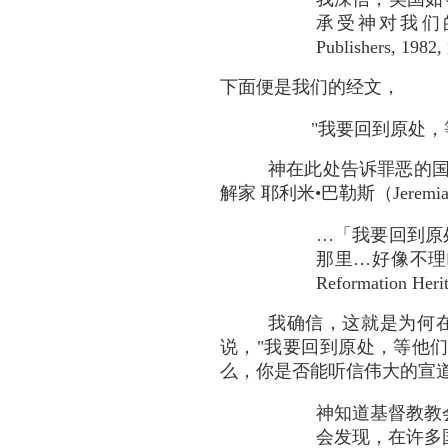
承受神对我们的处治（
Publishers,
下面便是我们的经文，
"我要回到原处，
神在此处告诉罪恶的国
解家 耶利米•巴勒斯（Jeremiah
…「我要回到原
那里…好像不理睬他们
Reformation H
我确信，这就是为何
说，"我要回到原处，等他
么，你是否能听信伟大的宣道士 马
神知道基督教教会
会发现，在许多