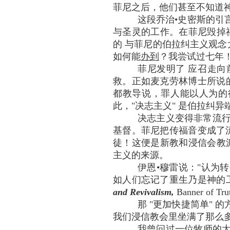
菲尼之后，他们甚至不知道神已
这段乔治•史密斯的引
与圣灵的工作。在菲尼毁掉
的 与菲尼的伯拉纠主义观念
如何能
办到
？我尝试过七年
菲尼发明了 应召走向前
救。正如麦克劳林博士所说的
都教导说，罪人能以人为的行
此，"决志主义" 是伯拉纠异
决志主义变得非常流行
基督。菲尼把传福音变成了流
徒！这便是新教和浸信会教派
主义的来源。
伊恩•穆雷说："认为
如人们忘记了重生乃是神的
and Revivalism,
Banner of Tr
那 "更加快捷简单"
我们浸信教会里坐满了那么
我曾问过一位牧师的太