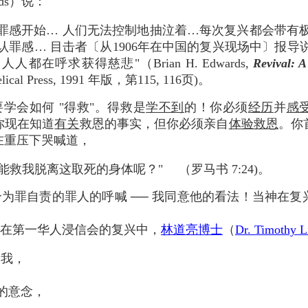
ards）说：
罪感开始… 人们无法控制地抽泣着…每次复兴都会带有
罪感… 目击者〔从1906年在中国的复兴现场中〕报导说
都在呼求获得慈悲"（Brian H. Edwards,
Revival: A
lical Press, 1991 年版，第115, 116页)。
学会如何 "得救"。得救是
学不到
的！你必须
经历
并
感
你现在知道
有关
救恩的事实，但你必须亲自
体验救恩
。你
在重压下哭喊道，
能救我脱离这取死的身体呢？" （罗马书 7:24)。
个为罪自责的罪人的呼喊 ── 我同意他的看法！当神在
发生在第一华人浸信会的复兴中，
林道亮博士
（
Dr. Timothy L
察我，
的意念，