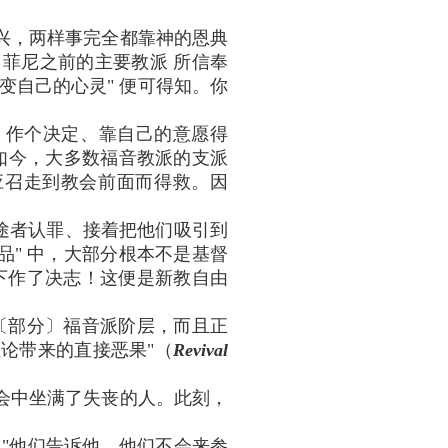
兴，两样事完全都靠神的恩典
菲尼之前的主要教派 所信奉
变自己的心灵" 便可得知。你
。
地" 作个决定、靠自己的意愿得
而如今，大多数福音教派的支派
 应召走到教会前面而得救。因
迷途者认罪、接着把他们吸引到
品" 中，大部分根本不是基督
况下作了决志！这便是新教自由
〔部分〕福音派阶层，而且正
论带来的直接恶果"（
Revival
信会中坐满了失丧的人。此刻，
 "他们告诉他，他们不会来参