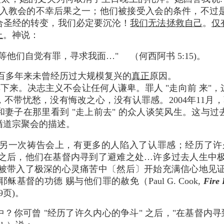
入教会的不幸后果之一；他们被接受入会的条件，不过是
合圣经的转变，我们必定要沉沦！
我们无法拯救自己
。
仅
上
。神说：
等他们自觉有罪，寻求我面…" （何西阿书 5:15)。
百多年来未曾经历过大规模复兴的
真正
原因。
下来。决志主义不会让任何人谦卑。罪人 "走向前 来"
不带忧愁，没有悔改之心，没有认罪感。2004年11月，
妻子在那里看到 "走上前去" 的众人谈笑风生。这与
年循道宗聚会的描述。
另一次祷告会上，有更多的人陷入了认罪感；经历了许
之后，他们在基督内寻到了避难之处…许多过去人生中
被带入了极深的心灵痛苦中〔然后〕开始充满信心地见
基督的功德 赐与他们罪的赦免（Paul G. Cook,
Fire
第79页)。
 中？你可曾 "经历了许久内心的争斗" 之后，"在基督内