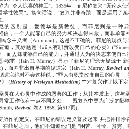
s）将复兴称为 "令人惊喜的神工"。1835年，菲尼称复兴 "
哲学性效果"。
换句话说
，"
复兴并非奇蹟
，
而是运用了某
达
。
菲尼的区别是，爱德华是新教徒，而菲尼则是一种
─ 这种教义相信，一个人能靠自己的努力和决志得来救，而非
阿民念主义者（Arminian)，这是不正确的。菲尼的观
题是《罪人有职责改变自己的心灵》("Sinners Bound t
旁，而
人
却能靠自己的能力，并通过人为的决志来使自己
雷（Iain H. Murray）显示了菲尼的理念无疑源于
ylor)，而并非出自早期的循道宗（Iain H. Murray,
Revival an
61页）。循道宗绝对不会这样说，"罪人有职责改变自己的心灵"！乔治•
》 (
History of Wesleyan Methodism
)
中对复兴作了以下定
圣灵在人心灵中作成的恩典的工作；从其本质上，这与
寻常工作仅有一点不同之处 ── 既复兴中更为广泛的影
mith,
Revival,
卷2, 1858, 第617页)。
变所作的定义。在菲尼的错误定义普及起来 并把神排除
在菲尼之后，他们不知道他们是 "困苦、可怜、贫穷、瞎眼、