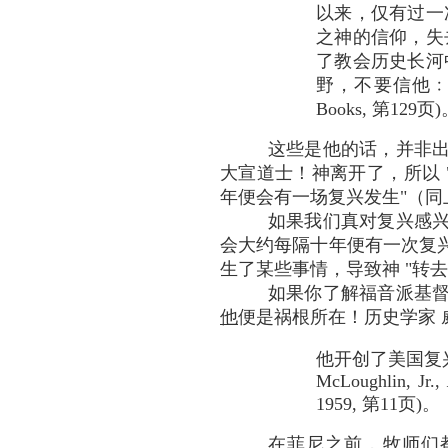
以来，仅有过一
之神的信仰，失
了教会历史长河
野，不要信他﹕我们还没
Books, 第129页
这些是他的话，并非
大宣道士！神离开了，所以 "从
年便会有一场复兴发生"（同
如果我们真对复兴感兴
会大约每隔十年便有一次复兴。
生了某些事情，导致神 "转去离开
如果你了解福音派基督教的
他
便是祸根所在！历史学家 威廉•麦
他开创了美国复兴
McLoughlin, Jr.,
1959, 第11页)。
在菲尼之前，牧师们都