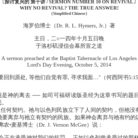
〔探讨复兴的 第十讲 / SERMON NUMBER 10 ON REVIVAL
WHY NO REVIVAL? THE TRUE ANSWER!
（Simplified Chinese）
海罗伯博士（Dr. R. L. Hymers, Jr.）著
主日，二○一四年十月五日晚
于洛杉矶浸信会幕所宣之道
A sermon preached at the Baptist Tabernacle of Los Angeles
Lord's Day Evening, October 5, 2014
要回到原处, 等他们自觉有罪, 寻求我面…"（何西阿书5:15
是神的离去 ── 如司可福研读版圣经为这章书写的题
恶。
立任何契约。祂与以色列民族立下了人间的契约，但祂没
祂要离弃与祂立有契约的民族。如果神会离弃与祂有约的
基博士（Dr. J. Vernon McGee）说：
今正在承受神对我们的惩罚… 正如以色列曾承受过的那