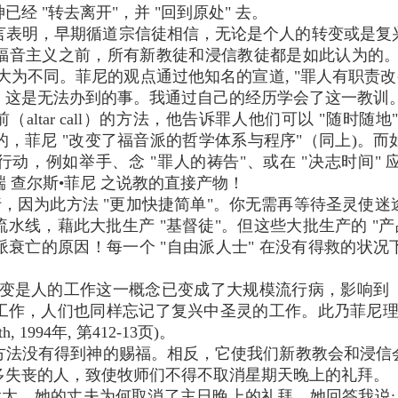
经 "转去离开"，并 "回到原处" 去。
言表明，早期循道宗信徒相信，无论是个人的转变或是复
福音主义之前，所有新教徒和浸信教徒都是如此认为的。
大为不同。菲尼的观点通过他知名的宣道, "罪人有职责改
！这是无法办到的事。我通过自己的经历学会了这一教训
（altar call）的方法，他告诉罪人他们可以 "随时随
，菲尼 "改变了福音派的哲学体系与程序"（同上)。
动，例如举手、念 "罪人的祷告"、或在 "决志时间"
端 查尔斯•菲尼 之说教的直接产物！
，因为此方法 "更加快捷简单"。你无需再等待圣灵使
水线，藉此大批生产 "基督徒"。但这些大批生产的 "产
衰亡的原因！每一个 "自由派人士" 在没有得救的状
转变是人的工作这一概念已变成了大规模流行病，影响到
工作，人们也同样忘记了复兴中圣灵的工作。此乃菲尼理
uth, 1994年, 第412-13页)。
 的方法没有得到神的赐福。相反，它使我们新教教会和浸
多失丧的人，致使牧师们不得不取消星期天晚上的礼拜。
太，她的丈夫为何取消了主日晚上的礼拜。她回答我说: