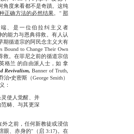
无论从任何角度来看都不是奇蹟。这纯
种正确方法的必然结果
。"
那
异端、是一位伯拉纠主义者
单靠神的能力与恩典得救。有人认
点与早期循道宗的阿民念主义大有
o Change Their Own
得救。在菲尼之前的循道宗信
 新英格兰 的自由派人士，如 拿
d Revivalism,
Banner of Truth,
史密斯（George Smith）
义：
圣灵使人觉醒、并
响范畴、与其更深
在外之前，任何新教徒或浸信
赤身的"（启 3:17)。在