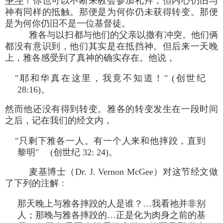
争斗
！你也可以不断来教会参加礼拜，但内心仍旧与
神有同样的抵触。那便是为何你仍未获得转变。那便
是为何你仍旧不是一位基督徒。
雅各与以扫都与他们的父亲以撒有冲突。他们俩
都没有意识到，他们其实是在抵挡神。但后来一天晚
上，雅各感受到了真神的确实存在。他说，
"耶和华真在这里，我竟不知道！" (创世纪
28:16)。
然而他还没有得到转变。雅各的转变发生在一段时间
之后，记在我们的经文内，
"只剩下雅各一人。有一个人来和他摔跤，直到
黎明" (创世纪 32: 24)。
麦基博士（Dr. J. Vernon McGee）对这节经文做
了下列的注解﹕
那天晚上与雅各摔跤的人是谁？…我看祂并非别
人；那晚与雅各摔跤的…正是化为肉身之前的基