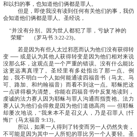
和以扫的事，也知道他们俩都是罪人。
但是，即使我没有读到任何有关他们的事，我仍
会知道他们俩都是罪人。圣经说，
"并没有分别。因为世人都犯了罪，亏缺了神的
荣耀" （罗马书 3:22-23)。
若是因为有些人太过邪恶而认为他们没有获得转
变 ── 或是认为其他人获得转变是因为他们相对来说
没那么坏，这观点是一个严重的错误。没有什么能比
这更远离真理了。圣经里有多处指出了那一点。例
如，我不明白一个人如何能通读四福音书（马太、马
可、路加、和约翰福音）而看不到这一点。耶稣把这
一点讲得极为清楚。你能在四福音书中反复地读到，
虔诚的法力赛人因为耶稣与罪人沟通而指责祂。法力
赛人认为他们会得救是因为他们道德高尚 ── 但耶稣
却屡次地说，"我来本不是召义人，乃是召罪人 [忏
悔]"（马太福音 9:13)。
所以，如果一人得到了转变而另一人仍然失丧，
不可能是因为其中一人所犯的罪比另一个人要轻。圣