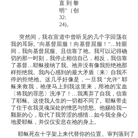
直到黎
明"（创
32:
24)。
突然间，我在宣道中曾听见的几个字回荡在
我的耳际, "向基督屈服！向基督屈服！"…转眼
间，我向基督屈服、且信靠了祂。我可以记得确
切的那一时刻，我停止相信自己，相反，我信靠
了基督…耶稣接纳了我。祂并没有像我拒绝祂那
样拒绝我。我内心感到的最大矛盾〔来〕自我不
停的拒绝祂。这几乎好像是，一旦我 "允许" 耶
稣来救我，祂便马上到我这里来，用祂的宝血
〔将我的罪恶〕洗净了！…我离弃了自我，信靠
了耶稣。这使我人生的一切都不同了。耶稣带走
了住于在我灵魂深处的憎恶与愤怒。他赐给我一
颗新的心，取代了我苦涩的感情…如今我全身心
地爱耶稣，并仅仅安息在祂的身上。
耶稣死在十字架上来代替你的位置。审判落到了