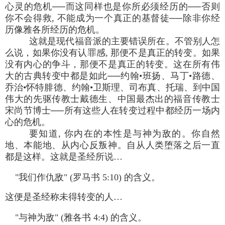
心灵的危机──而这同样也是你所必须经历的──否则
你不会得救, 不能成为一个真正的基督徒──除非你经
历像雅各所经历的危机。
这就是现代福音派的主要错误所在。不管别人怎
么说，如果你没有认罪感, 那便不是真正的转变。如果
没有内心的争斗，那便不是真正的转变。这在所有伟
大的古典转变中都是如此──约翰•班扬、马丁•路德、
乔治•怀特腓德、约翰•卫斯理、司布真、托瑞、到中国
伟大的先驱传教士戴德生、中国最杰出的福音传教士
宋尚节博士──所有这些人在转变过程中都经历一场内
心的危机。
要知道, 你内在的本性是与神为敌的。你自然
地、本能地、从内心反叛神。自从人类堕落之后一直
都是这样。这就是圣经所说…
"我们作仇敌" (罗马书 5:10) 的含义。
这便是圣经称未得转变的人…
"与神为敌" (雅各书 4:4) 的含义。