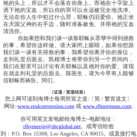
祂的头上，所以才不会落在你身上。而祂在十字架上
洒下祂的宝血，所以你的罪可以永远被完全地洗净。
无论在你人生中犯过什么罪，耶稣仍旧爱你。祂正坐
在天国父神的右手边，随时准备赦免、并用祂的宝血
清洗你。
你如果想和我们谈一谈靠耶稣从罪孽中得到拯救
的事，希望你这样做。请大家闭上眼睛，如果你想跟
我们谈一谈有关得救的事，我希望你离开你的座位，
走到礼堂后面去。凯根博士将带你到另一个房间内，
我们在那里可以讨论有关耶稣以及祂对你的爱。请现
在就走到礼堂的后面去。陈医生，请为今早有人能够
信耶稣而祷告。阿们。
（证道 / 宣道结束）
您上网可读到海博士每周所宣之道:〔简 / 繁宣道文〕
网址–
www.realconversion.com
或
www.rlhsermons.com
.
你可用英文发电邮给海博士–电邮地址﹕
rlhymersjr@sbcglobal.net
。或寄信给他
到﹕P.O. Box 15308, Los Angeles, CA 90015。或直接打电