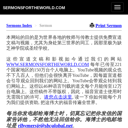
Toggl
SERMONSFORTHEWORLD.COM
navig
Print Sermon
Sermons Index
Sermon
本网站的目的是为世界各地的牧师与传教士提供免费宣道
文稿与视频，尤其为身处第三世界的同工，因那里极为缺
乏神学院或圣经学校。
这些宣道文稿和影视如今通过我们的网站
WWW.SERMONSFORTHEWORLD.COM
每年已传至221
个国家地区的150万台个人电脑上。YouTube视频的观众也
不下几百人，但他们会很快离开YouTube，因每篇宣道都
会引导观众回到我们的网站上。YouTube会带观众转到我
们网站上。这些以46种语言刊载的道文每个月能传至12万
台电脑上。这些稿件不带版权，因此，福音宣道士使用时
无需我们的许可。
请您点击这里
, 读一下你如何能每个月
为我们提供资助, 把这伟大的福音传遍全世界。
每当你发电邮给海博士时，切莫忘记把你发信的国
家告诉他，不然他无法回信给你。海博士的电邮地
址是
rlhymersjr@sbcglobal.net
。