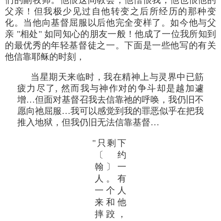
们的副牧师。他恨这间教会；他憎恨我；他也恨他的
父亲！但我极少见过自他转变之后所经历的那种变
化。当他向基督屈服以后他完全变样了。如今他与父
亲 "相处" 如同知心的朋友一般！他成了一位我所知到
的最优秀的年轻基督徒之一。下面是一些他写的有关
他信靠耶稣的时刻，
当星期天来临时，我在精神上与灵界中已筋
疲力尽了, 然而我与神作对的争斗却是越加遽
增…但面对基督召我去信靠祂的呼唤，我仍旧不
愿向祂屈服…我可以感觉到我的罪恶似乎在把我
推入地狱，但我仍旧无法信靠基督…
"只剩下
〔约
翰〕一
人。有
一个人
来和他
摔跤，