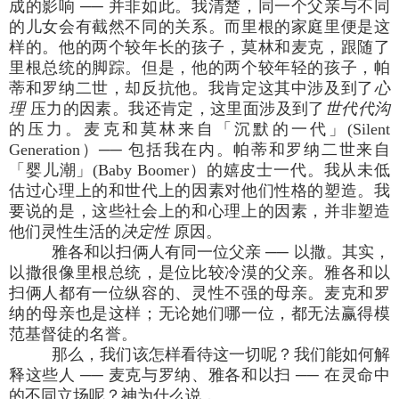
成的影响 ── 并非如此。我清楚，同一个父亲与不同
的儿女会有截然不同的关系。而里根的家庭里便是这
样的。他的两个较年长的孩子，莫林和麦克，跟随了
里根总统的脚踪。但是，他的两个较年轻的孩子，帕
蒂和罗纳二世，却反抗他。我肯定这其中涉及到了
心
理
压力的因素。我还肯定，这里面涉及到了
世代代沟
的压力。麦克和莫林来自「沉默的一代」(Silent
Generation）── 包括我在内。帕蒂和罗纳二世来自
「婴儿潮」(Baby Boomer）的嬉皮士一代。我从未低
估过心理上的和世代上的因素对他们性格的塑造。我
要说的是，这些社会上的和心理上的因素，并非塑造
他们灵性生活的
决定性
原因。
雅各和以扫俩人有同一位父亲 ── 以撒。其实，
以撒很像里根总统，是位比较冷漠的父亲。雅各和以
扫俩人都有一位纵容的、灵性不强的母亲。麦克和罗
纳的母亲也是这样；无论她们哪一位，都无法赢得模
范基督徒的名誉。
那么，我们该怎样看待这一切呢？我们能如何解
释这些人 ── 麦克与罗纳、雅各和以扫 ── 在灵命中
的不同立场呢？神为什么说，