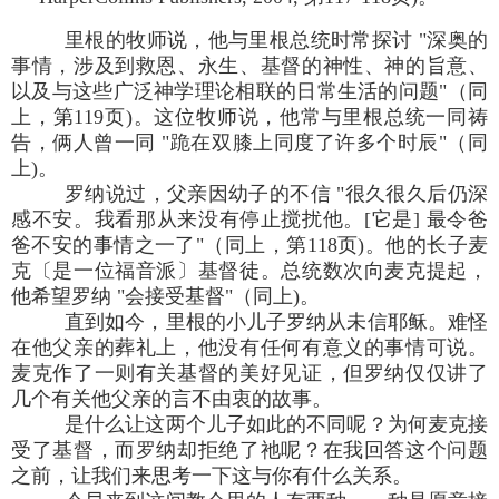
里根的牧师说，他与里根总统时常探讨 "深奥的
事情，涉及到救恩、永生、基督的神性、神的旨意、
以及与这些广泛神学理论相联的日常生活的问题"（同
上，第119页)。这位牧师说，他常与里根总统一同祷
告，俩人曾一同 "跪在双膝上同度了许多个时辰"（同
上)。
罗纳说过，父亲因幼子的不信 "很久很久后仍深
感不安。我看那从来没有停止搅扰他。[它是] 最令爸
爸不安的事情之一了"（同上，第118页)。他的长子麦
克〔是一位福音派〕基督徒。总统数次向麦克提起，
他希望罗纳 "会接受基督"（同上)。
直到如今，里根的小儿子罗纳从未信耶稣。难怪
在他父亲的葬礼上，他没有任何有意义的事情可说。
麦克作了一则有关基督的美好见证，但罗纳仅仅讲了
几个有关他父亲的言不由衷的故事。
是什么让这两个儿子如此的不同呢？为何麦克接
受了基督，而罗纳却拒绝了祂呢？在我回答这个问题
之前，让我们来思考一下这与你有什么关系。