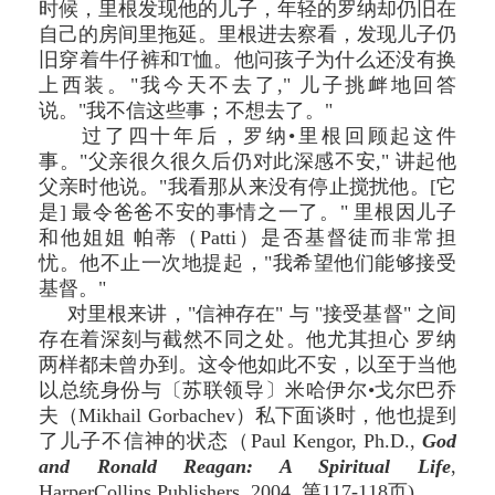
时候，里根发现他的儿子，年轻的罗纳却仍旧在
自己的房间里拖延。里根进去察看，发现儿子仍
旧穿着牛仔裤和T恤。他问孩子为什么还没有换
上西装。"我今天不去了," 儿子挑衅地回答
说。"我不信这些事；不想去了。"
过了四十年后，罗纳•里根回顾起这件
事。"父亲很久很久后仍对此深感不安," 讲起他
父亲时他说。"我看那从来没有停止搅扰他。[它
是] 最令爸爸不安的事情之一了。" 里根因儿子
和他姐姐 帕蒂（Patti）是否基督徒而非常担
忧。他不止一次地提起，"我希望他们能够接受
基督。"
对里根来讲，"信神存在" 与 "接受基督" 之间
存在着深刻与截然不同之处。他尤其担心 罗纳
两样都未曾办到。这令他如此不安，以至于当他
以总统身份与〔苏联领导〕米哈伊尔•戈尔巴乔
夫（Mikhail Gorbachev）私下面谈时，他也提到
了儿子不信神的状态（Paul Kengor, Ph.D.,
God
and Ronald Reagan: A Spiritual Life
,
HarperCollins Publishers, 2004, 第117-118页)。