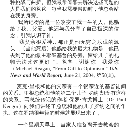
种挑战与曲折。但我最常倚靠去解决这些问题的
人是我们的爸爸。每当我需要帮助时，他总会站
在我的身旁。
我所记得的是一位改变了我一生的人。他赐
给了我…父爱。他还与我分享了自己极深的信
念，引我认识了神。
我父亲很爱神…那正是他无穷之乐观的源
头…〔当他死后〕他赐给我的最大礼物是，他已
去到了他的救主耶稣基督的身旁。留给儿子的礼
物无法比这更好了。爸爸，谢谢你。我爱你
（Michael Reagan, "From Gift to Optimism,"
U.S.
News and World Report,
June 21, 2004, 第58页)。
麦克•里根和他的父亲有一个很亲近的基督徒间
的关系。里根总统和他的第二个儿子 罗纳 却没有这样
的关系。写总统传记的作者 保罗•肯戈博士（Dr. Paul
Kengor）向我们讲述了总统和他的儿子罗纳之间的争
执。这在罗纳很年轻的时候就显现出来了，
一个星期天早上，当家人准备离开去教会的