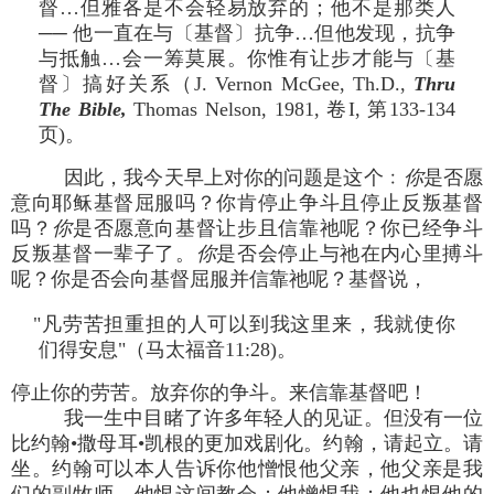
督…但雅各是不会轻易放弃的；他不是那类人
── 他一直在与〔基督〕抗争…但他发现，抗争
与抵触…会一筹莫展。你惟有让步才能与〔基
督〕搞好关系（J. Vernon McGee, Th.D.,
Thru
The Bible
,
Thomas Nelson, 1981, 卷I, 第133-134
页)。
因此，我今天早上对你的问题是这个﹕
你
是否愿
意向耶稣基督屈服吗？你肯停止争斗且停止反叛基督
吗？
你
是否愿意向基督让步且信靠祂呢？你已经争斗
反叛基督一辈子了。
你
是否会停止与祂在内心里搏斗
呢？你是否会向基督屈服并信靠祂呢？基督说，
"凡劳苦担重担的人可以到我这里来，我就使你
们得安息"（马太福音11:28)。
停止你的劳苦。放弃你的争斗。来信靠基督吧！
我一生中目睹了许多年轻人的见证。但没有一位
比约翰•撒母耳•凯根的更加戏剧化。约翰，请起立。请
坐。约翰可以本人告诉你他憎恨他父亲，他父亲是我