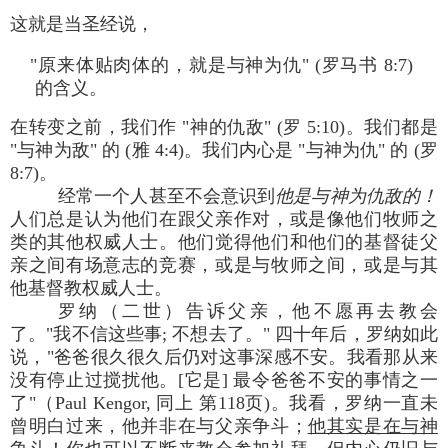
这就是当圣经说，
"原来体贴肉体的，就是与神为仇" (罗马书 8:7)
的含义。
在转变之前，我们作 "神的仇敌" (罗 5:10)。我们都是
"与神为敌" 的 (雅 4:4)。我们内心是 "与神为仇" 的 (罗
8:7)。
经常一个人甚至不会意识到
他是与神为仇敌的！
人们总是认为他们在跟父亲作对，或是像他们牧师之
类的其他权威人士。他们觉得他们和他们的基督徒父
亲之间有场意志的竞赛，或是与牧师之间，或是与其
他基督教权威人士。
罗纳（二世）告诉父亲，他不愿再去教会
了。"我不信这些事; 不想去了。" 四十年后，罗纳如此
说，"爸爸很久很久后仍对这事深感不安。我看那从来
没有停止过搅扰他。[它是] 最令爸爸不安的事情之一
了"（Paul Kengor, 同上 第118页)。我看，罗纳一直未
曾明白过来，他并非在与父亲争斗；
他其实是在与神