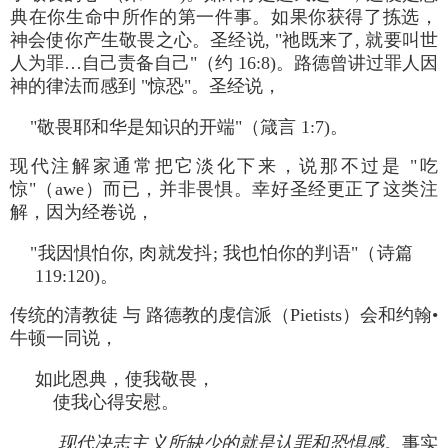
典在你生命中所作的第一件事。如果你获得了拣选，
神会使你产生敬畏之心。圣经说, "祂既来了, 就要叫世
人为罪…自己责备自己"（约 16:8)。路德曾讲过罪人因
神的律法而感到 "惊恐"。圣经说，
"敬畏耶和华是知识的开端"（箴言 1:7)。
现代注解家通常把它淡化下来，说那不过是 "吃
惊"（awe）而已，并非畏惧。幸好圣经更正了这类注
解，因为经卷说，
"我因惧怕你, 肉就发抖; 我也怕你的判语"（诗篇
119:120)。
传统的清教徒 与 路德教的虔信派（Pietists）会和约翰•
牛顿一同说，
如此恩典，使我敬畏，
使我心得安慰。
现代决志主义所缺少的就是认罪和恐惧感
。
事实