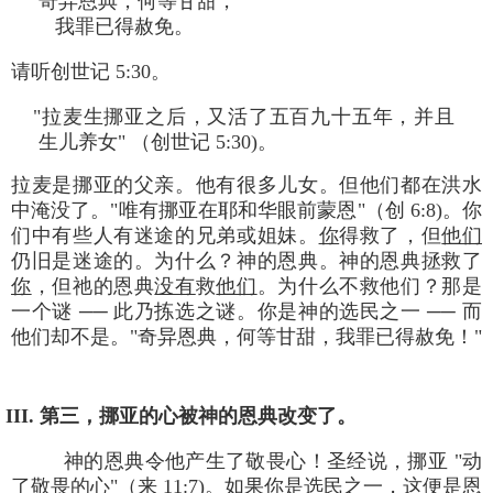
奇异恩典，何等甘甜，
我罪已得赦免。
请听创世记 5:30。
"拉麦生挪亚之后，又活了五百九十五年，并且
生儿养女" （创世记 5:30)。
拉麦是挪亚的父亲。他有很多儿女。但他们都在洪水
中淹没了。"唯有挪亚在耶和华眼前蒙恩"（创 6:8)。你
们中有些人有迷途的兄弟或姐妹。
你
得救了，但
他们
仍旧是迷途的。为什么？神的恩典。神的恩典拯救了
你
，但祂的恩典
没有
救
他们
。为什么不救他们？那是
一个谜 ── 此乃拣选之谜。你是神的选民之一 ── 而
他们却不是。"奇异恩典，何等甘甜，我罪已得赦免！"
III. 第三，挪亚的心被神的恩典改变了。
神的恩典令他产生了敬畏心！圣经说，挪亚 "动
了敬畏的心"（来 11:7)。如果你是选民之一，这便是恩