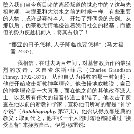
堕入我们当今所目睹的离经叛道的世态中的？这与先
祖时期、与挪亚和大洪水之前的时候一样。有些重要
的人物，或许是赛特本人，开始了拜偶像的先例。从
那以后，伪宗教无情地侵蚀着我们社会的根基，而撒
但的势力便趁机而入，将其占领了！
"挪亚的日子怎样, 人子降临也要怎样"（马太福
音 24:37)。
我相信，在过去两百年间，对基督教所作的最猛
烈的攻击，来自查尔斯•菲尼（Charles Grandison
Finney, 1792-1875)。从他自认为得救的那一时刻起，
他便开始攻击新教神学理论。他傲慢地吹嘘说，自己
的神学理论是一大真理，而在他之前的其他改革派人
士、以及所有伟大的福音传道士都错了。他攻击了
所
有
在他以前的新教神学家，宣称他们所写的都是 "神学
小说"（
Autobiography,
第57页)。他否认得救靠恩典的
教义；取而代之，他主张一个人随时随地都能通过 "接
受基督" 来拯救自己。伊恩•穆雷说: