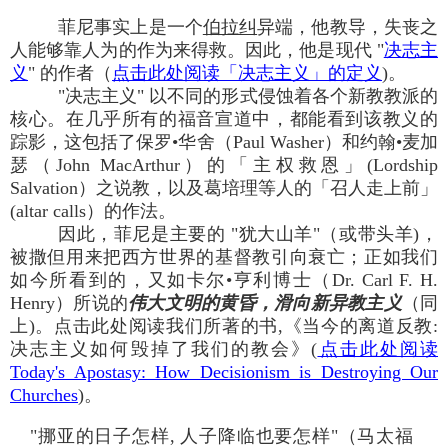
菲尼事实上是一个
伯拉纠
异端，他教导，失丧之
人能够靠人为的作为来得救。因此，他是现代 "
决志主
义
" 的作者（
点击此处阅读「决志主义」的定义
)。
"决志主义" 以不同的形式侵蚀着各个新教教派的
核心。在几乎所有的福音宣道中，都能看到该教义的
踪影，这包括了保罗•华舍（Paul Washer）和约翰•麦加
瑟（John MacArthur）的「主权救恩」(Lordship
Salvation）之说教，以及葛培理等人的「召人走上前」
(altar calls）的作法。
因此，菲尼是主要的 "犹大山羊"（或带头羊)，
被撒但用来把西方世界的基督教引向衰亡；正如我们
如今所看到的，又如卡尔•亨利博士（Dr. Carl F. H.
Henry）所说的
伟大文明的黄昏，滑向新异教主义
（同
上)。点击此处阅读我们所著的书,《当今的离道反教:
决志主义如何毁掉了我们的教会》(
点击此处阅读
Today's Apostasy: How Decisionism is Destroying Our
Churches
)。
"挪亚的日子怎样, 人子降临也要怎样"（马太福