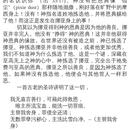
的名认识你"（出 33:17)。神没有把恩典像 "仙
尘"（pixie dust）那样随地抛撒，刚好落在旷野中的摩
西身上！没有！神指名道姓地拣选他，并将恩典赐给
了他！而这正是发生在挪亚身上的事！
切莫以为挪亚得到神的恩典是因为他的善良。挪
亚并非完人。他没有 "挣得" 神的恩典！这并非他获得
神恩典的缘故。在世界还没有被造之前，神已拣选了
挪亚。神拣选挪亚并非他很善良，或者他更加优秀。
我们不知道神为什么拣选了他。这是一个谜，深藏在
至高无上之神的心中。神拣选了挪亚，完全出于祂免
费与至高的恩典。挪亚之所以善良，是
因为
神拣选了
他。如果神没有拣选他，他便会与其他世人一样邪
恶。
一首古老的圣诗讲明了这一切，
我无嘉言善行，可藉此得救恩，
唯主所流宝血，能洗一切罪痕。
主替我舍身，罪债全还清；
无数罪孽污秽心，主洗比雪白净。–《主替我舍
身》