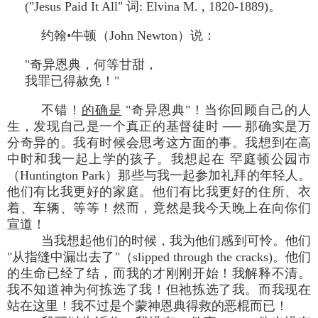
("Jesus Paid It All" 词: Elvina M. , 1820-1889)。
约翰•牛顿（John Newton）说：
"奇异恩典，何等甘甜，
我罪已得赦免！"
不错！
的确是
"奇异恩典"！当你回顾自己的人
生，发现自己是一个真正的基督徒时 ── 那确实是万
分奇异的。我有时候会思考这方面的事。我想到在高
中时和我一起上学的孩子。我想起在 罕庭顿公园市
（Huntington Park）那些与我一起参加礼拜的年轻人。
他们有比我更好的家庭。他们有比我更好的住所、衣
着、车辆、等等！然而，竟然是我今天晚上在向你们
宣道！
当我想起他们的时候，我为他们感到可怜。他们
"从指缝中漏出去了"（slipped through the cracks)。他们
的生命已经了结，而我的才刚刚开始！我解释不清。
我不知道神为何拣选了我！但祂拣选了我。而我现在
站在这里！我不过是个蒙神恩典得救的恶棍而已！