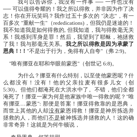
我可以告诉你，我没有一件事 ── 一件也没有
── 可以值得夸耀的！我之所以得救，并非因为作了决
志！你在开玩笑吗？我作过五十多次的 "决志"，有一
百多次 "重献一生"（rededications)，但我仍是迷途的！
我不知道我是如何得救的, 但我知道，我与得救毫无关
系！我感到浑身是罪！然后，我望到了耶稣，祂拯救
了我！我与那毫无关系。
我之所以得救是因为承蒙了
恩典！!！
"不是出于行为，免得有人自夸"（弗 2:9)。
"唯有挪亚在耶和华眼前蒙恩"（创世记 6:8)。
为什么？挪亚有什么特别，以至使他蒙恩呢？什
么都没有！没有！他的父亲拉麦有很多儿女（创
5:30)。但他们都淹死在大洪水中了。不错，他们全都
淹死了！挪亚一家为何是他家族中唯一得救的呢？"唯
有挪亚…蒙恩": 那便是答案！挪亚得救靠的是恩典，
而世上其他的人却
没有
蒙恩得救！挪亚是神所拣选并
拯救的人，而他们
不是
被神拣选并拯救的人！这的确
非常奇异！这就是为何牛顿说，