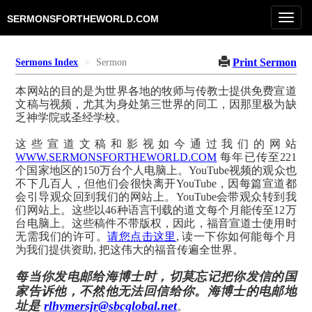
Toggl
SERMONSFORTHEWORLD.COM
navig
Print Sermon
Sermons Index
Sermon
本网站的目的是为世界各地的牧师与传教士提供免费宣道
文稿与视频，尤其为身处第三世界的同工，因那里极为缺
乏神学院或圣经学校。
这些宣道文稿和影视如今通过我们的网站
WWW.SERMONSFORTHEWORLD.COM
每年已传至221
个国家地区的150万台个人电脑上。YouTube视频的观众也
不下几百人，但他们会很快离开YouTube，因每篇宣道都
会引导观众回到我们的网站上。YouTube会带观众转到我
们网站上。这些以46种语言刊载的道文每个月能传至12万
台电脑上。这些稿件不带版权，因此，福音宣道士使用时
无需我们的许可。
请您点击这里
, 读一下你如何能每个月
为我们提供资助, 把这伟大的福音传遍全世界。
每当你发电邮给海博士时，切莫忘记把你发信的国
家告诉他，不然他无法回信给你。海博士的电邮地
址是
rlhymersjr@sbcglobal.net
。