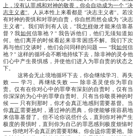
上，没有认罪感和对神的敬畏，你会自动成为一个 "决
志主义者"
。人从本性上来看都是 "决志主义者"。若没
有对神的畏惧和对罪的自责，你自然而然会成为 "决志
主义者"。我们听到有人说，"我
怎样
做才能来信靠基
督？我
如何
信靠祂？" 我告诉他们，他们无须知道如
何。他们离开的时候看起来非常困惑不解。我们下次
再与他们交谈时，他们会问同样的问题 ── "我
如何
信
祂？" 这样的循环会不断地持续下去，除非神的灵令他
们心中产生畏惧感，并使他们进入为罪自责的状态之
下。
这将会无止境地循环下去，你会继续学习、再失
败 ── 学习、再继续失败 ── 除非圣灵使你为罪自
责。仅有在你对心中的罪孽有深刻的自责时，仅有当
你深深的为心中的罪孽自责时、只有当你敬畏神的时
候 ── 只有到那时，你才会真正地感到需要基督。当
你
真正
需要
祂
时，通过神的恩典，你便能够很容易地
来信靠基督了。但不论你说些什么，直到你对神产生
极度的畏惧时，直到你为自己的罪恶感到极度烦恼时
── 你绝对不会真正的需要耶稣。你会
说
你需要祂。除