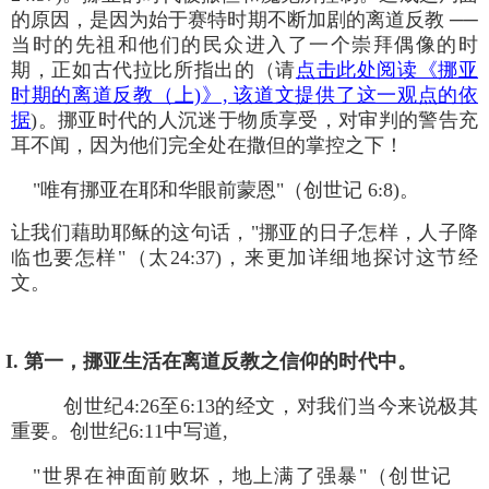
的原因，是因为始于赛特时期不断加剧的离道反教 ──
当时的先祖和他们的民众进入了一个崇拜偶像的时
期，正如古代拉比所指出的（请
点击此处阅读《挪亚
时期的离道反教（上)》, 该道文提供了这一观点的依
据
)。挪亚时代的人沉迷于物质享受，对审判的警告充
耳不闻，因为他们完全处在撒但的掌控之下！
"唯有挪亚在耶和华眼前蒙恩"（创世记 6:8)。
让我们藉助耶稣的这句话，"挪亚的日子怎样，人子降
临也要怎样"（太24:37)，来更加详细地探讨这节经
文。
I. 第一，挪亚生活在离道反教之信仰的时代中。
创世纪4:26至6:13的经文，对我们当今来说极其
重要。创世纪6:11中写道,
"世界在神面前败坏，地上满了强暴"（创世记