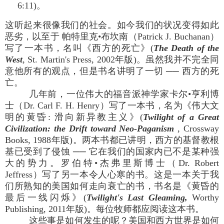
6:11)。
这听起来很像我们的社会。如今我们的状况变得如此
恶劣，以至于 帕特里克•布坎南（Patrick J. Buchanan）
写了一本书，名叫《西方的死亡》(
The Death of the
West
, St. Martin's Press, 2002年版)。虽然我并不完全同
意他所有的观点，但是书名讲明了一切 ── 西方的死
亡。
几年前，一位伟大的福音派神学家卡尔•亨利博
士（Dr. Carl F. H. Henry）写了一本书，名为《伟大文
明的黄昏: 滑向新异教主义》(
Twilight of a Great
Civilization: the Drift toward Neo-Paganism
, Crossway
Books, 1988年版)。两本书都已讲明，西方的基督教根
基已受到了侵蚀 ── 它在我们的国家内已不是某种强
大的势力。罗伯特•杰弗里斯博士（Dr. Robert
Jeffress）写了另一本令人心寒的书。这是一本关于我
们所熟知的美国如何走向衰亡的书，书名是《黄昏的
最后一线闪烁》(
Twilight's Last Gleaming,
Worthy
Publishing, 2011年版)。每位牧师都应阅读这本书。
这些事是如何发生的呢？美国和西方世界是如何