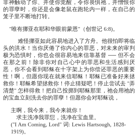
非神触动了你、并使你觉醒，令你畏惧祂，并憎恨你
的罪孽时，你还是会像老鼠在跑轮内一样，在自己的
笼子里不断地打转。
"唯有挪亚在耶和华眼前蒙恩"（创世记 6:8)。
难怪挪亚如此容易地进入了方舟。他很怕即将临
头的洪水！当你厌倦了你内心的罪恶，对未来的审判
极为恐惧时，你也会很容易地来信靠基督 ── 但不会
在那之前！除非你对自己心中的罪恶和生活感到厌
恶，你不会看到耶稣在十字架上为你偿还罪恶的重要
性！啊，但愿你现在就来信耶稣！耶稣已准备好来拯
救你！耶稣希望拯救你！停止猜疑吧！停止尝试去 "弄
清楚" 怎样得救！把自己投掷到耶稣那里，祂会用祂的
的宝血立刻洗去你的罪孽！但愿你会对耶稣说，
主啊，我今来，我今来就你！
求主洗净我罪愆，洗净在宝血里。
("I Am Coming, Lord" 词: Lewis Hartsough, 1828-
1919)。