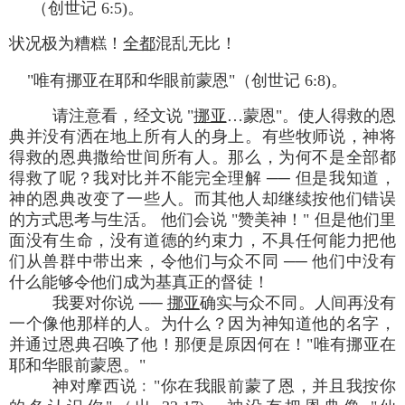
（创世记 6:5)。
状况极为糟糕！
全都
混乱无比！
"唯有挪亚在耶和华眼前蒙恩"（创世记 6:8)。
请注意看，经文说 "
挪亚
…蒙恩"。使人得救的恩
典并没有洒在地上所有人的身上。有些牧师说，神将
得救的恩典撒给世间所有人。那么，为何不是全部都
得救了呢？我对比并不能完全理解 ── 但是我知道，
神的恩典改变了一些人。而其他人却继续按他们错误
的方式思考与生活。 他们会说 "赞美神！" 但是他们里
面没有生命，没有道德的约束力，不具任何能力把他
们从兽群中带出来，令他们与众不同 ── 他们中没有
什么能够令他们成为基真正的督徒！
我要对你说 ──
挪亚
确实与众不同。人间再没有
一个像他那样的人。为什么？因为神知道他的名字，
并通过恩典召唤了他！那便是原因何在！"唯有挪亚在
耶和华眼前蒙恩。"
神对摩西说﹕"你在我眼前蒙了恩，并且我按你