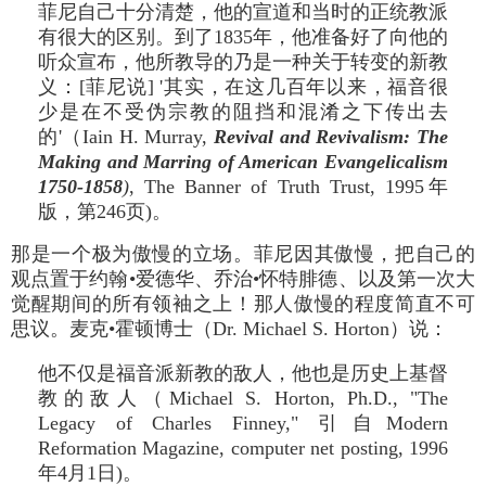
菲尼自己十分清楚，他的宣道和当时的正统教派
有很大的区别。到了1835年，他准备好了向他的
听众宣布，他所教导的乃是一种关于转变的新教
义：[菲尼说] '其实，在这几百年以来，福音很
少是在不受伪宗教的阻挡和混淆之下传出去
的'（Iain H. Murray,
Revival and Revivalism: The
Making and Marring of American Evangelicalism
1750-1858
)
, The Banner of Truth Trust, 1995年
版，第246页)。
那是一个极为傲慢的立场。菲尼因其傲慢，把自己的
观点置于约翰•爱德华、乔治•怀特腓德、以及第一次大
觉醒期间的所有领袖之上！那人傲慢的程度简直不可
思议。麦克•霍顿博士（Dr. Michael S. Horton）说：
他不仅是福音派新教的敌人，他也是历史上基督
教的敌人（Michael S. Horton, Ph.D., "The
Legacy of Charles Finney," 引自Modern
Reformation Magazine, computer net posting, 1996
年4月1日)。