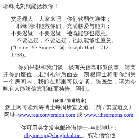
耶稣此刻就能拯救你！
贫乏罪人，大家来吧，你们软弱伤遍体；
耶稣随时能救你们，充满慈爱与能力；
不要迟疑，不要迟疑，祂既能够也愿意。
不要迟疑，不要迟疑，祂既能够也愿意。
("Come, Ye Sinners" 词: Joseph Hart, 1712-
1768)。
你如果想和我们谈一谈有关信靠耶稣的事，请离
开你的座位，走到礼堂后面去。凯根博士将带你到另
一个房间内，我们在那里可以交谈。陈医生，请为今
晚有人能够信靠耶稣而祷告。阿们。
（证道 / 宣道结束）
您上网可读到海博士每周所宣之道:〔简 / 繁宣道文〕
网址–
www.realconversion.com
或
www.rlhsermons.com
.
你可用英文发电邮给海博士–电邮地址﹕
rlhymersjr@sbcglobal.net
。或寄信给他