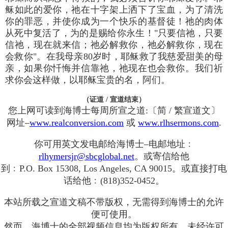
稣如此的爱你，祂在十字架上洒下了宝血，为了清洗
你的罪恶，并使你成为一个快乐的基督徒！祂的肉体
从死中复活了，为的是赐给你永生！"只要信祂，只要
信祂，现在就来信；祂必解救你，祂必解救你，现在
会救你"。在我母亲80岁时，耶稣救了我慈爱甜美的母
亲，如果你忏悔并信靠祂，祂现在也会救你。我们祈
求你会这样做，以耶稣宝贵的名，阿们。
（证道 / 宣道结束）
您上网可读到海博士每周所宣之道:〔简 / 繁宣道文〕
网址–
www.realconversion.com
或
www.rlhsermons.com
.
你可用英文发电邮给海博士–电邮地址﹕
rlhymersjr@sbcglobal.net
。或寄信给他
到﹕P.O. Box 15308, Los Angeles, CA 90015。或直接打电
话给他﹕(818)352-0452。
本站所载之宣道文稿不带版权，无需得到海博士的允许
便可使用。
然而，海博士的全部视频信息均为版权所有，未经许可