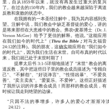
里，自从1859年以来，就没有再发生过重大的复兴
了。在过去的150年内，我们的教会越来越深陷于离道
反教和衰败的状态中。
在我拥有的一本圣经注解中，我为其内容感到失
望。注解中说，我们教会中缺乏基督徒的爱心，讲的
是将来那些在大患难中的教会。弗农•麦基博士（Dr. J.
Vernon McGee）给予了更佳的解释。他说, "这能应用
在我们如今的时代上"（
Thru the Bible；
对马太福音
24:12的注释)。我的朋友，这
确实
能应用在 "我们如今
的时代上"，因为我们生活在末世。自司布真的时代以
来，我们就已处于末世时期了！
提摩太后书 3:1-5详细地描述了 "末世" 教会的离
道反教，其中把这些日子里的教会成员描述为 "专顾自
己"、"不解怨"、"好说谗言"、"性情凶暴"、"不爱良
善"、"卖主卖友"、"爱宴乐、不爱神"。这些正好描述
了我所认识的许多教会成员！而那样的教会成员，有
时候让我走到绝望的边缘。
"只因不法的事增多，许多人的爱心才渐渐冷
24:12）。