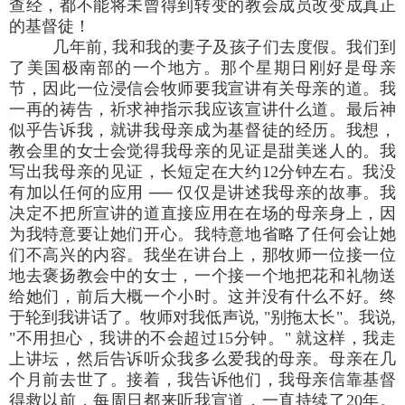
查经，都不能将未曾得到转变的教会成员改变成真正
的基督徒！
几年前, 我和我的妻子及孩子们去度假。我们到
了美国极南部的一个地方。那个星期日刚好是母亲
节，因此一位浸信会牧师要我宣讲有关母亲的道。我
一再的祷告，祈求神指示我应该宣讲什么道。最后神
似乎告诉我，就讲我母亲成为基督徒的经历。我想，
教会里的女士会觉得我母亲的见证是甜美迷人的。我
写出我母亲的见证，长短定在大约12分钟左右。我没
有加以任何的应用 ── 仅仅是讲述我母亲的故事。我
决定不把所宣讲的道直接应用在在场的母亲身上，因
为我特意要让她们开心。我特意地省略了任何会让她
们不高兴的内容。我坐在讲台上，那牧师一位接一位
地去褒扬教会中的女士，一个接一个地把花和礼物送
给她们，前后大概一个小时。这并没有什么不好。终
于轮到我讲话了。牧师对我低声说, "别拖太长"。我说,
"不用担心，我讲的不会超过15分钟。" 就这样，我走
上讲坛，然后告诉听众我多么爱我的母亲。母亲在几
个月前去世了。接着，我告诉他们，我母亲信靠基督
得救以前，每周日都来听我宣道，一直持续了20年。