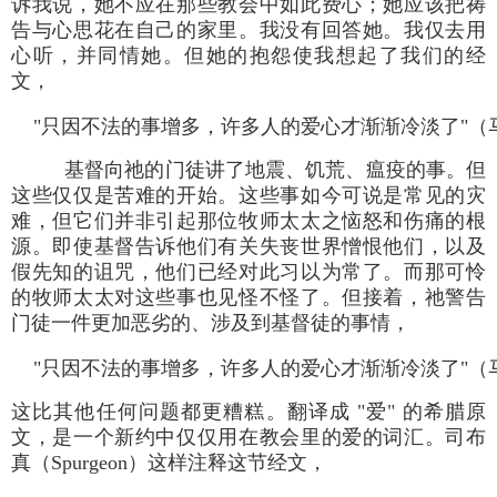
诉我说，她不应在那些教会中如此费心；她应该把祷
告与心思花在自己的家里。我没有回答她。我仅去用
心听，并同情她。但她的抱怨使我想起了我们的经
文，
"只因不法的事增多，许多人的爱心才渐渐冷淡了"（马太福
基督向祂的门徒讲了地震、饥荒、瘟疫的事。但
这些仅仅是苦难的开始。这些事如今可说是常见的灾
难，但它们并非引起那位牧师太太之恼怒和伤痛的根
源。即使基督告诉他们有关失丧世界憎恨他们，以及
假先知的诅咒，他们已经对此习以为常了。而那可怜
的牧师太太对这些事也见怪不怪了。但接着，祂警告
门徒一件更加恶劣的、涉及到基督徒的事情，
"只因不法的事增多，许多人的爱心才渐渐冷淡了"（马太
这比其他任何问题都更糟糕。翻译成 "爱" 的希腊原
文，是一个新约中仅仅用在教会里的爱的词汇。司布
真（Spurgeon）这样注释这节经文，