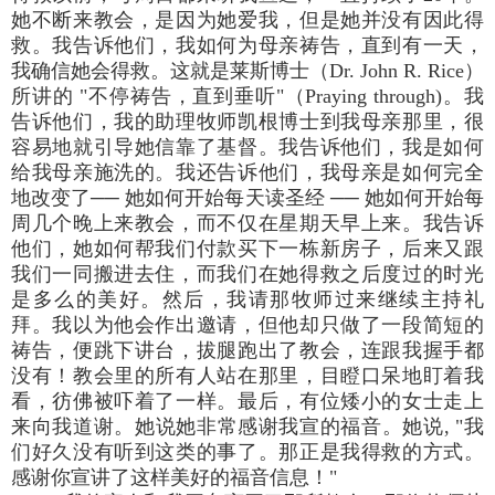
她不断来教会，是因为她爱我，但是她并没有因此得
救。我告诉他们，我如何为母亲祷告，直到有一天，
我确信她会得救。这就是莱斯博士（Dr. John R. Rice）
所讲的 "不停祷告，直到垂听"（Praying through)。我
告诉他们，我的助理牧师凯根博士到我母亲那里，很
容易地就引导她信靠了基督。我告诉他们，我是如何
给我母亲施洗的。我还告诉他们，我母亲是如何完全
地改变了── 她如何开始每天读圣经 ── 她如何开始每
周几个晚上来教会，而不仅在星期天早上来。我告诉
他们，她如何帮我们付款买下一栋新房子，后来又跟
我们一同搬进去住，而我们在她得救之后度过的时光
是多么的美好。然后，我请那牧师过来继续主持礼
拜。我以为他会作出邀请，但他却只做了一段简短的
祷告，便跳下讲台，拔腿跑出了教会，连跟我握手都
没有！教会里的所有人站在那里，目瞪口呆地盯着我
看，彷佛被吓着了一样。最后，有位矮小的女士走上
来向我道谢。她说她非常感谢我宣的福音。她说, "我
们好久没有听到这类的事了。那正是我得救的方式。
感谢你宣讲了这样美好的福音信息！"