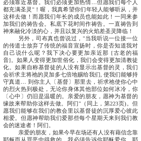
必须靠近基督。我们必须更加热情…但愿我们每个人
都充满圣灵"！喔，我真希望你们年轻人能够听从，并
这样去做！而愿我们年长的成员也能如此！一同来参
加我们的祷告会。私底下花时间作祷告。一直祷告到
神来融化冷淡的心，并且以复兴的火焰差圣灵降临！
另外，司布真也曾说过，"当我听说一位接一位
的传道士放弃了传统的福音宣扬时，你是否知道我对
自己说什么呢？我下决心要更加亲近那 [古老的福
音]。如果人变得更加世俗化，我们会变得更加清教徒
化。如果自称基督徒的人没有显示出基督的灵，我们
会祈求主将祂的灵加多七倍地赐给我们, 使我们能够持
守真道… 到你主人〔基督〕那里去，祈求祂使你心中
的烈火热到极处，无论你身体其他部位如何冰冷，你
〔心中〕仍旧是温暖的。亲爱的朋友，愿神为基督的
缘故来帮助你这样去做。阿们"（同上，第223页)。但
愿我们能够在我们的教会里以基督徒的沉厚爱心彼此
相爱。但愿神帮助我们爱那些每个星期天来到我们教
会的迷途者！阿们。
亲爱的朋友，如果今早在场还有人没有藉信念靠
耶稣而从罪恶中得救的，我必须告诉你耶稣爱你。耶