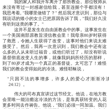
我的家人和我开车离开了那所教会。那位牧师从
来没有寄过一封感谢信给我，甚至连握个手都没有！
我思考着, "我哪里做错了？" 然后我才意识到，那位与
我说话的矮小的女士已把原因告诉了我，"我们好久没
有听到这类的事了。"
这并不是发生在自由派教会中的事。这事发生在
一个美国南部原教旨浸信教会里！我母亲80岁时获得
了救恩，令她人生获得了改变，这事对他们来说太难
接受了。然后，我再一次意识到，我们教会中还有这
么多的人从未听过福音，或他们听过了，却没有听说
基督彻底改变人生的事，就像我妈妈所经历的那样，
到了80岁才成为一个真正的基督徒。太可悲了！难怪
我们的教会变得如此的冷淡。难怪耶稣说，
"只因不法的事增多，许多人的爱心才渐渐冷淡
24:12）。
伟大的司布真宣讲过这节经文。他说，在地方教
会里唯一能治癒这冷淡的方法，是靠真获转变的人花
更多时间去作祷告。他说，"我们必须一同加温。我们