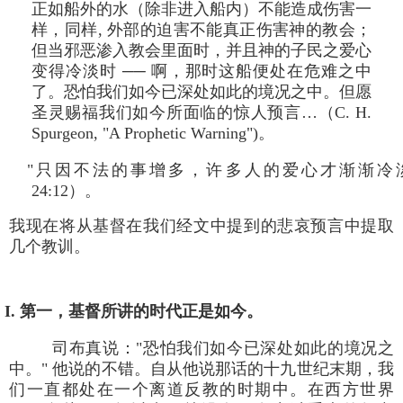
正如船外的水（除非进入船内）不能造成伤害一
样，同样, 外部的迫害不能真正伤害神的教会；
但当邪恶渗入教会里面时，并且神的子民之爱心
变得冷淡时 ── 啊，那时这船便处在危难之中
了。恐怕我们如今已深处如此的境况之中。但愿
圣灵赐福我们如今所面临的惊人预言…（C. H.
Spurgeon, "A Prophetic Warning")。
"只因不法的事增多，许多人的爱心才渐渐冷
24:12）。
我现在将从基督在我们经文中提到的悲哀预言中提取
几个教训。
I. 第一，基督所讲的时代正是如今。
司布真说："恐怕我们如今已深处如此的境况之
中。" 他说的不错。自从他说那话的十九世纪末期，我
们一直都处在一个离道反教的时期中。在西方世界