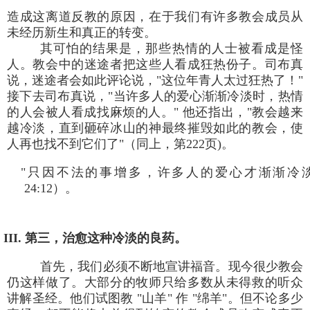
造成这离道反教的原因，在于我们有许多教会成员从
未经历新生和真正的转变。
其可怕的结果是，那些热情的人士被看成是怪
人。教会中的迷途者把这些人看成狂热份子。司布真
说，迷途者会如此评论说，"这位年青人太过狂热了！"
接下去司布真说，"当许多人的爱心渐渐冷淡时，热情
的人会被人看成找麻烦的人。" 他还指出，"教会越来
越冷淡，直到砸碎冰山的神最终摧毁如此的教会，使
人再也找不到它们了"（同上，第222页)。
"只因不法的事增多，许多人的爱心才渐渐冷
24:12）。
III. 第三，治愈这种冷淡的良药。
首先，我们必须不断地宣讲福音。现今很少教会
仍这样做了。大部分的牧师只给多数从未得救的听众
讲解圣经。他们试图教 "山羊" 作 "绵羊"。但不论多少