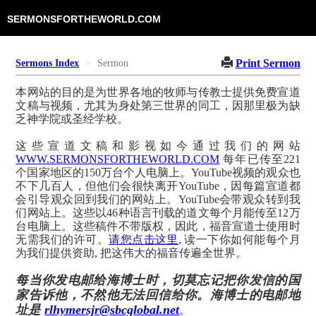
SERMONSFORTHEWORLD.COM
Print Sermon
Sermons Index
Sermon
本网站的目的是为世界各地的牧师与传教士提供免费宣道
文稿与视频，尤其为身处第三世界的同工，因那里极为缺
乏神学院或圣经学校。
这些宣道文稿和影视如今通过我们的网站
WWW.SERMONSFORTHEWORLD.COM
每年已传至221
个国家地区的150万台个人电脑上。YouTube视频的观众也
不下几百人，但他们会很快离开YouTube，因每篇宣道都
会引导观众回到我们的网站上。YouTube会带观众转到我
们网站上。这些以46种语言刊载的道文每个月能传至12万
台电脑上。这些稿件不带版权，因此，福音宣道士使用时
无需我们的许可。
请您点击这里
, 读一下你如何能每个月
为我们提供资助, 把这伟大的福音传遍全世界。
每当你发电邮给海博士时，切莫忘记把你发信的国
家告诉他，不然他无法回信给你。海博士的电邮地
址是
rlhymersjr@sbcglobal.net
。