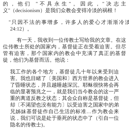
的，他们 "不具永生"。因此，"决志主
义"（decisionism）是我们众教会变得冷淡的祸根！
"只因不法的事增多，许多人的爱心才渐渐冷淡
24:12）。
有一天，我收到一位传教士写给我的文章。在这
位传教士所处的国家内，基督徒正在受着迫害。但尽
管有迫害，那个国家内的教会中充满了真正的基督
徒，他们为基督而活。他说：
我工作的各个地方，基督徒几十年以来受到迫
害。我也目睹了〔美国和〕西方世界的教会进入
了昏睡状态，并且越睡越深沉。耶稣很快将会再
临的显著预兆之一，就是我们当今教会的这一严
重的离道反教之状态：其会众自称是基督徒，但
却〔不渴望也没有能力〕以受迫害之国家中的弟
兄姊妹基督徒作自己生活的标准…作为教会来
说，我们可说是处于垂死的状态中了（引自一位
隐名的传教士)。