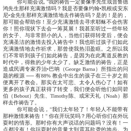
你可能会说, "我的祷告一定要像李先生或普鲁德
鸿先生那样充满激情吗？我是否要像约翰•凯根或安东
尼•金先生那样充满激情地去作祷告吗？是的！是的，
那可能会帮助你！至少充满激情去寻求耶稣不会伤害
你！照你现状下去会一筹莫展！我甚至听过一些年轻
的女子、与非常胆小的人，当他们获得转变后，便会
充满圣洁的激情去投入祷告中！我也听过孩子们如此
充满激情地去作祈求，那曾使我热泪盈眶。之所以我
们不常听到孩子们如此祷告，是因为在此离道反教的
时代中，得救的少年太少了。缺乏激情的祷告，正是
造成民调专家乔治•巴呐（George Barna）所指出的问
题的根源 ── 有88% 教会中出生的孩子在三十岁之前
便离开了教会。那实在太可悲、太令人伤心了！如有
更多的孩子真正获得了转变，我们便会听他们如同碧
伯（Bebout）先生、Timothy陈、或宋天礼（Noah）那
样去作祷告了。
你可能会说，"我们太年轻了！年轻人不能带有
那种激情来祷告！" 你在开玩笑吗？用心听你们在外玩
耍时的情形。那时你有大声说话的问题吗？没有！一
点都没有！你玩耍时的音量大到震耳欲聋的地步。为