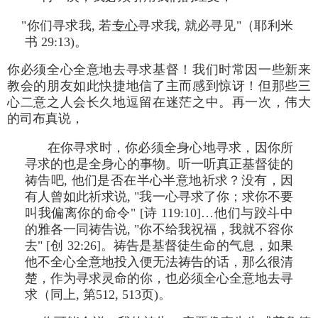
"你们寻求我, 若
专心
寻求我, 就必寻见"（耶利米
书 29:13)。
你必须全心全意地去寻求基督！我们时常因一些新来
教会的朋友如此快捷地信了主而感到惊讶！但那些三
心二意之人会长久地逗留在迷茫之中。再一次，伟大
的司布真说，
在你寻求时，你必须全身心地寻求，因你所
寻求的也是全身心的事物。听一听真正基督徒的
祷告吧, 他们是否在半心半意地祈求？没有，因
有人曾如此祈求说, "我一心寻求了你；求你不要
叫我偏离你的命令" [诗 119:10]…他们与跤斗中
的雅各一同祷告说, "你不给我祝福，我就不容你
去" [创 32:26]。祷告是基督徒生命的气息，如果
他不全心全意地投入便无法祷告的话，那么很清
楚，作为寻求灵命的你，也必须全心全意地去寻
求（同上, 第512, 513页)。