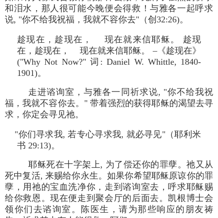
和泪水，那人很可能今晚便会得救！与雅各一起呼求
说, "你不给我祝福，我就不容你去"（创32:26)。
趁现在，趁现在， 现在就来信耶稣。 趁现
在，趁现在， 现在就来信耶稣。 –《趁现在》
("Why Not Now?" 词: Daniel W. Whittle, 1840-
1901)。
走进谘询室，与雅各一同祈求说, "你不给我祝
福，我就不容你去。" 带着强烈的获得耶稣的渴望去寻
求，你定会寻见祂。
"你们寻求我, 若专心寻求我, 就必寻见"（耶利米
书 29:13)。
耶稣死在十字架上, 为了偿还你的罪孽。祂又从
死中复活, 来赐给你永生。如果你希望耶稣原谅你的罪
孽，用祂的宝血洗净你，走到谘询室去，呼求耶稣赐
给你救恩。现在便走到聚会厅的后面去。凯根博士会
领你们去谘询室。陈医生，请为那些响应的朋友祷