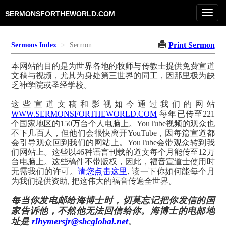
Toggl
SERMONSFORTHEWORLD.COM
navig
Print Sermon
Sermons Index
Sermon
本网站的目的是为世界各地的牧师与传教士提供免费宣道
文稿与视频，尤其为身处第三世界的同工，因那里极为缺
乏神学院或圣经学校。
这些宣道文稿和影视如今通过我们的网站
WWW.SERMONSFORTHEWORLD.COM
每年已传至221
个国家地区的150万台个人电脑上。YouTube视频的观众也
不下几百人，但他们会很快离开YouTube，因每篇宣道都
会引导观众回到我们的网站上。YouTube会带观众转到我
们网站上。这些以46种语言刊载的道文每个月能传至12万
台电脑上。这些稿件不带版权，因此，福音宣道士使用时
无需我们的许可。
请您点击这里
, 读一下你如何能每个月
为我们提供资助, 把这伟大的福音传遍全世界。
每当你发电邮给海博士时，切莫忘记把你发信的国
家告诉他，不然他无法回信给你。海博士的电邮地
址是
rlhymersjr@sbcglobal.net
。