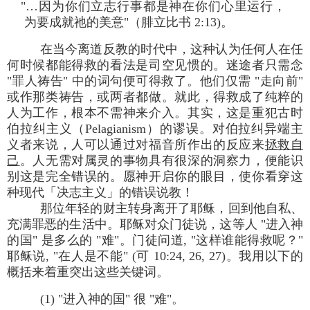
"…因为你们立志行事都是神在你们心里运行，
为要成就祂的美意"（腓立比书 2:13)。
在当今离道反教的时代中，这种认为任何人在任
何时候都能得救的看法是司空见惯的。迷途者只需念
"罪人祷告" 中的词句便可得救了。他们仅需 "走向前"
或作那类祷告，或两者都做。就此，得救成了纯粹的
人为工作，根本不需神来介入。其实，这是重犯古时
伯拉纠主义（Pelagianism）的谬误。对伯拉纠异端主
义者来说，人可以通过对福音所作出的反应来
拯救自
己
。人无需对属灵的事物具有很深的洞察力，便能识
别这是完全错误的。愿神开启你的眼目，使你看穿这
种现代「决志主义」的错误说教！
那位年轻的财主转身离开了耶稣，回到他自私、
充满罪恶的生活中。耶稣对众门徒说，这等人 "进入神
的国" 是多么的 "难"。门徒问道, "这样谁能得救呢？"
耶稣说, "在人是不能" (可 10:24, 26, 27)。我用以下的
概括来着重突出这些关键词。
(1) "进入神的国" 很 "难"。