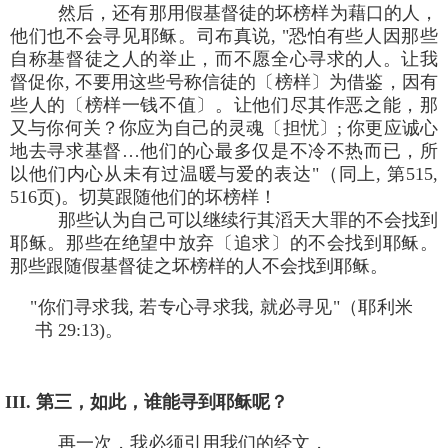
然后，还有那用假基督徒的坏榜样为藉口的人，
他们也不会寻见耶稣。司布真说, "恐怕有些人因那些
自称基督徒之人的举止，而不愿全心寻求的人。让我
督促你, 不要用这些号称信徒的〔榜样〕为借鉴，因有
些人的〔榜样一钱不值〕。让他们尽其作恶之能，那
又与你何关？你应为自己的灵魂〔担忧〕; 你更应诚心
地去寻求基督…他们的心最多仅是不冷不热而已，所
以他们内心从未有过温暖与爱的表达"（同上, 第515,
516页)。切莫跟随他们的坏榜样！
那些认为自己可以继续行其滔天大罪的不会找到
耶稣。那些在绝望中放弃〔追求〕的不会找到耶稣。
那些跟随假基督徒之坏榜样的人不会找到耶稣。
"你们寻求我, 若专心寻求我, 就必寻见"（耶利米
书 29:13)。
III. 第三，如此，谁能寻到耶稣呢？
再一次，我必须引用我们的经文，