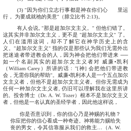
(3) "因为你们立志行事都是神在你们心 里运
行， 为要成就祂的美意"（腓立比书 2:13)。
有人会说, "那是超加尔文主义。" 但他们错了。
这其实并非加尔文主义，更不是 "超加尔文主义" 了。
人们在滥用这词，却不了解它在神学历史上的含
义。"超加尔文主义" 指的仅是那些认为我们无需外出
把迷途者带进教会的人，因为神会把他们带进来 ──
如一个名副其实的超加尔文主义者对 威廉•凯利
（William Carey）所讲的话﹕"[神] 会把他们带进教
会，无需你我的帮助"。威廉•凯利本人是一个五点加尔
文主义者，但他不是超加尔文主义者。但你无需成为
任何一种加尔文主义者, 仍旧可以理解我在这里所讲
的。投舍博士（Dr. A. W. Tozer）根本不是加尔文主义
者，但他是一名认真的圣经学者，因此他这样说，
你是否意识到，你的信心乃是神赐的礼物？
你应把你的信心看成一种奇迹。神将能力赐给失
丧的男女，令其信靠服从我们的救主…（A. W.