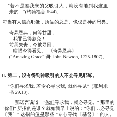
"若不是差我来的父吸引人，就没有能到我这里
来的…"(约翰福音 6:44)。
每当有人信靠耶稣，所靠的总是、也仅是神的恩典。
奇异恩典，何等甘甜，
我罪已得赦免！
前我失丧，今被寻回，
瞎眼今得看见。–《奇异恩典》
("Amazing Grace" 词: John Newton, 1725-1807)。
II. 第二，没有得到神吸引的人不会寻见耶稣。
"你们寻求我, 若专心寻求我, 就必寻见"（耶利米
书 29:13)。
那诺言说道："
你们
寻求我，就必寻见。" 那里的
"你们" 所指的是谁？就如我早上说的﹕"你们…必寻见
〔我〕" 这指的
仅是
那些 "专心寻找〔基督〕" 的人。