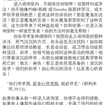
进入谘询室内，不能有任何喧哗！切莫呼叫或哭
泣！你不能像约翰•凯根 或Timothy 陈那样哭泣、或大
声祈求获得救恩！是谁这样告诉你的？那是魔鬼在说
话！那正是魔鬼的言谈！你从魔鬼那里听到了这种言
词。这为你带来了何种益处呢？你和你第一次进入谘
询室时一样迷茫失丧！你的方法对你毫无帮助！
你在寻求某种感情吗？按照你走入谘询室的那种
冰冷、死气沉沉的方式，你永远也无法找到！如你能
像以往那些浸信教徒、长老会信徒、或卫理会信徒那
样流泪、祈求，你很可能会得到这种圣洁的情感！他
们带着深沉的呼求，向那位能够拯救他们脱离罪孽和
死亡的〔救主〕祷告！那正是你所需具备的！深沉的
追求！强烈的祈求！由心而出的泪水！以及衷心的喜
乐！
"你们寻求我,
若专心寻求我
, 就必寻见"（耶利米
书 29:13)。
如果你像从前一样进入谘询室，你便不会得到拯救。
如果有人像我告诫你们那样去做，充满了强烈的祈求