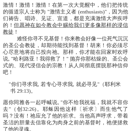
激情！激情！激情！在第一次大觉醒中，他们把传统
的循道宗人士称为 "激情主义者 (enthusiasts)"，因为他
们祷告、唱诗、见证、宣道，都是充满激情大声疾呼
的！
但愿神在如今教会中赐给我们更多像那样的浸信
教徒
！
难怪你寻不见基督！你来教会好像一位死气沉沉
的圣公会教徒，却期待能找到基督！胡来！你必须尽
心尽意地将自己投向祂。那样，你才能在回家时欢呼
说, "哈利路亚！我得救了！" 抛弃你那枯燥的、圣公会
式的、现代浸信会的宗教！从人间彻底摆脱那种信仰
吧！
"你们寻求我, 若专心寻求我, 就必寻见"（耶利米
书 29:13)。
愿你同雅各一起呼喊说, "你不给我祝福，我就不容你
去"（创32:26)。耶稣因他这样〔祈求〕而生他气了
吗？没有！祂应允了他的祈求。当他高声呼求，带着
圣洁的胆量去信靠化为肉身之前的基督时，祂便拯救
了他的灵魂。