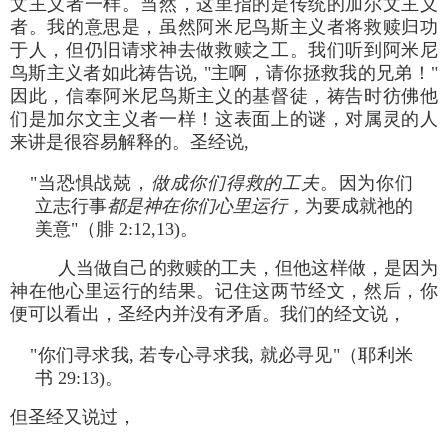
文主义者一样。当然，这里指的是传统的加尔文主义
者。我的意思是，虽然阿米尼鸟斯主义者将救赎归功
于人，但仍旧请求神去做救赎之工。我们听到阿米尼
鸟斯主义者如此祷告说, "主啊，请你拯救我的兄弟！"
因此，信奉阿米尼鸟斯主义的基督徒，祷告时彷佛他
们是加尔文主义者一样！这表面上的谜，对属灵的人
来讲是很容易解释的。圣经说,
"当恐惧战兢，
做成你们得救的工夫
。因为你们
立志行事
都是神在你们心里运行，
为要成就祂的
美意"（腓 2:12,13)。
人当做自己的救赎的工夫，但他这样做，是因为
神在他心里运行的结果。记住这两节经文，然后，你
便可以看出，圣经内并没有矛盾。我们的经文说，
"你们寻求我, 若专心寻求我, 就必寻见"（耶利米
书 29:13)。
但圣经又说过，