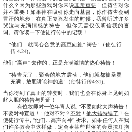
什么？因为那些游戏对你来说
非常重要
！但祷告对你
并不重要！如果神在吸引你走向基督，你作祷告会到
冒汗的地步！在真正复兴发生的时候，我曾听过许多
哭泣与充满情感的祷告！但你无需仅仅听信我的言
词。请你读一下使徒行传中的记载！
"他们…就同心合意的
高声向神
" 祷告"（使徒行
传 4:24)。
他们 "高声" 去作的，正是充满激情的热心祷告！
"祷告完了，聚会的地方震动，他们就都被圣灵
充满，放胆讲论神的道"（使徒行传4:31)。
当你得到了真正的转变时，我们也会在你身上见到如
此大胆的祷告与见证！
有位牧师对一位年青人说, "不要如此大声祷告！
不要对神宣道！" 他对不对？
不对
！
他大错特错了
！在
使徒行传中, "他们…高声向神" 祈求。如果任何人在我
们许多教会中这样做，定会令某些世俗的会员掩耳抱