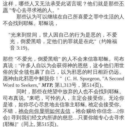
这样，哪些人又无法承受此诺言呢？他们就是那些
不
愿
"专心去寻求祂的人。"
那些认为可以继续在自己所喜爱之罪中生活的人
不会找到耶稣。耶稣说，
"光来到世间，世人因自己的行为是恶的，不爱
光，倒爱黑暗，定他们的罪就是在此"（约翰福
音 3:19)。
那些 "不爱光，倒爱黑暗" 的人不会来信靠耶稣。司布
真说："许多人自以为会获得神的恩慈，这令他们用世
俗的安全毯包裹了自己，以为邪恶的时日相距仍远。
愿神由此邪恶中解脱你！"（C. H. Spurgeon, "A Second
Word to Seekers,"
MTP,
第1,313号，第514页)。
同时，那些在绝望中放弃的人也不会找到耶稣。
司布真说, "来吧，可怜的人，主定会接受你。无论你
是谁，如你尽心尽意地去信靠主耶稣, 祂定会接受你。
不错，
祂会向你显明如何去信
，祂会赐给你信念…[你
会] 寻到我们经文内所讲的慈悲…只要你能专心去寻求
[耶稣]"（同上, 第515页)。