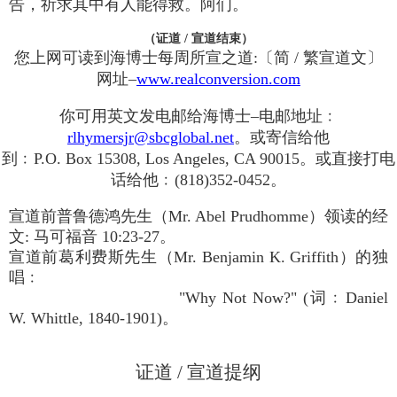
告，祈求其中有人能得救。阿们。
（证道 / 宣道结束）
您上网可读到海博士每周所宣之道:〔简 / 繁宣道文〕
网址–
www.realconversion.com
你可用英文发电邮给海博士–电邮地址﹕
rlhymersjr@sbcglobal.net
。或寄信给他
到﹕P.O. Box 15308, Los Angeles, CA 90015。或直接打电
话给他﹕(818)352-0452。
宣道前普鲁德鸿先生（Mr. Abel Prudhomme）领读的经
文: 马可福音 10:23-27。
宣道前葛利费斯先生（Mr. Benjamin K. Griffith）的独
唱﹕
"Why Not Now?" (词﹕Daniel
W. Whittle, 1840-1901)。
证道 / 宣道提纲