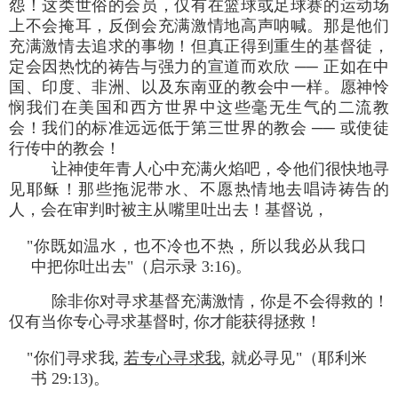
怨！这类世俗的会员，仅有在篮球或足球赛的运动场
上不会掩耳，反倒会充满激情地高声呐喊。那是他们
充满激情去追求的事物！但真正得到重生的基督徒，
定会因热忱的祷告与强力的宣道而欢欣 ── 正如在中
国、印度、非洲、以及东南亚的教会中一样。愿神怜
悯我们在美国和西方世界中这些毫无生气的二流教
会！我们的标准远远低于第三世界的教会 ── 或使徒
行传中的教会！
让神使年青人心中充满火焰吧，令他们很快地寻
见耶稣！那些拖泥带水、不愿热情地去唱诗祷告的
人，会在审判时被主从嘴里吐出去！基督说，
"你既如温水，也不冷也不热，所以我必从我口
中把你吐出去"（启示录 3:16)。
除非你对寻求基督充满激情，你是不会得救的！
仅有当你专心寻求基督时, 你才能获得拯救！
"你们寻求我,
若专心寻求我
, 就必寻见"（耶利米
书 29:13)。