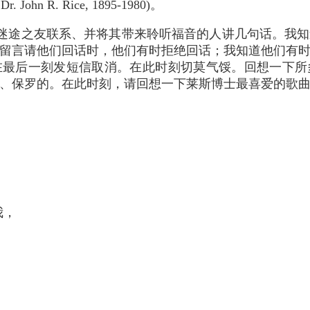
 Dr. John R. Rice, 1895-1980)。
迷途之友联系、并将其带来聆听福音的人讲几句话。我知
留言请他们回话时，他们有时拒绝回话；我知道他们有
在最后一刻发短信取消。在此时刻切莫气馁。回想一下所
、保罗的。在此时刻，请回想一下莱斯博士最喜爱的歌
，
；
，
。
，
，
我，
。
，
；
，