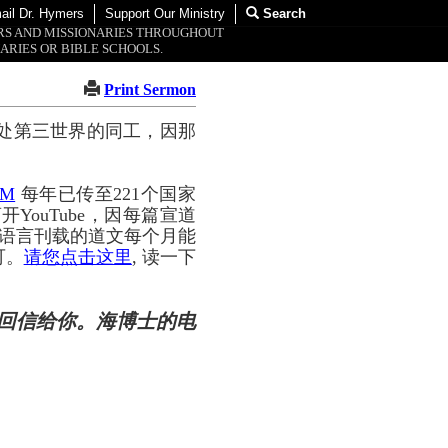
ail Dr. Hymers
Support Our Ministry
Search
ORS AND MISSIONARIES THROUGHOUT
ARIES OR BIBLE SCHOOLS.
Print Sermon
处第三世界的同工，因那
OM
每年已传至221个国家
YouTube，因每篇宣道
种语言刊载的道文每个月能
可。
请您点击这里
, 读一下
回信给你。海博士的电