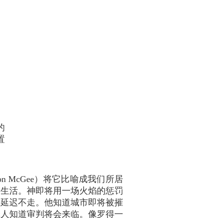
的
置
n McGee）将它比喻成我们所居
起生活。神即将用一场火焰的惩罚
得延迟不走。他知道城市即将被摧
罪人知道审判将会来临。像罗得一