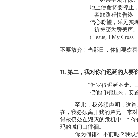
主必亲手领导你
地上使命将要停止
客旅路程快告终
信心盼望，乐见实
祈祷变为赞美声。
("Jesus, I My Cross
不要放弃！当那日，你们要欢喜
II. 第二，我对你们迟延的人要
"但罗得迟延不走。
把他们领出来，安置在城
至此，我必须声明，这篇道文的大意
在，我必须离开我的弟兄，来对
得救仍处在毁灭的危机中。" 
玛的城门口徘徊。
你为何徘徊不前呢？我认