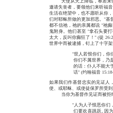
天使从天上降临，奉差来
邀请失丧者，要领他们来听福音
生活在绝望中，也不愿听从你，
们对耶稣所做的更加邪恶。"基督
都不信祂，祂的亲属都说 "祂癫狂了"
鬼附身。他们甚至 "拿石头要打
太大，反叫你癫狂了！" (徒 
世界中而被逮捕，钉上了十字架
"世人若恨你们，你
你们不属世界，乃
的话：仆人不能大
话" (约翰福音 15:18
如果我们作基督忠实的见证人，
使、或耶稣、或使徒保罗所受到
当你为基督作见证而被拒
"人为人子恨恶你们
们要欢喜跳跃, 因