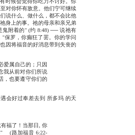
有时候会觉得你吃力不讨好。你
甚至对你怀有敌意。他们宁可继续
他们说什么、做什么，都不会比他
生在祂身上的事。祂的母亲和亲兄弟
着的" (约 8:48) ── 说祂有
说，"保罗，你癫狂了罢。你的学问
本人也因将福音的好消息带到失丧的
必爱属自己的；只因
念我从前对你们所说
话，也要遵守你们的
遇会好过奉差去到 所多玛 的天
有福了！当那日, 你
路加福音 6:22-