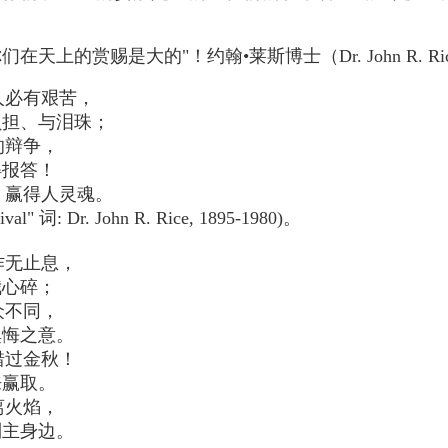
天上的赏赐是大的"！约翰•莱斯博士（Dr. John R. Ri
人必有艰苦，
担、与泪珠；
的辩争，
报答！
！赢得人灵魂。
val" 词: Dr. John R. Rice, 1895-1980)。
作无止息，
心碎；
众不同，
悔之意。
错过金秋！
赢取。
离火焰，
主身边。