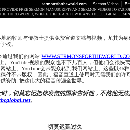
sermonsfortheworld.com
Sermon Videos
Em
 TO PROVIDE FREE SERMON MANUSCRIPTS AND SERMON VIDEOS TO PAST
THE THIRD WORLD, WHERE THERE ARE FEW IF ANY THEOLOGICAL SEMIN
各地的牧师与传教士提供免费宣道文稿与视频，尤其为身
经学校。
今通过我们的网站
WWW.SERMONSFORTHEWORLD.C
上。YouTube视频的观众也不下几百人，但他们会很快离开
网站上。YouTube会带观众转到我们网站上。这些以46
些稿件不带版权，因此，福音宣道士使用时无需我们的许
供资助, 把这伟大的福音传遍全世界。
士时，切莫忘记把你发信的国家告诉他，不然他无法
bcglobal.net
。
切莫迟延过久