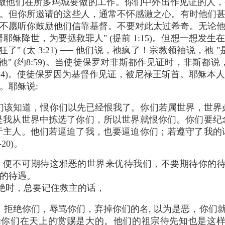
做他们在所多玛城要做的工作。你们中外出作见证的人，
。但你所邀请的这些人，通常不怀感激之心。有时他们
不愿听你鼓励他们信靠基督。不要对此太过希奇。无论
耶稣降世，为要拯救罪人" (提前 1:15)。但想一想发
 (太 3:21) ── 他们说，祂疯了！宗教领袖说，祂 "是鬼附
祂" (约8:59)。当使徒保罗对非斯都作见证时，非斯都
26:24)。使徒保罗因为基督作见证，被尼禄王斩首。耶稣
。耶稣说:
们该知道，恨你们以先已经恨我了。你们若属世界，世界
是我从世界中拣选了你们，所以世界就恨你们。你们要纪
于主人。他们若逼迫了我，也要逼迫你们；若遵守了我的
-20)。
便不可期待这邪恶的世界来优待我们，不要期待你的待
的待遇。
绝时，总要记住救主的话，
，拒绝你们，辱骂你们，弃掉你们的名, 以为是恶，你们就
为你们在天上的赏赐是大的。他们的祖宗待先知也是这样" (