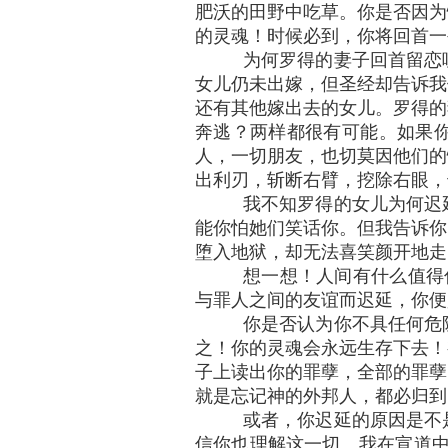
肥沃的田野中吃草。你是否因为
的灵魂！时候必到，你将回首一
为何罗得的妻子回首留恋
女儿仍未出嫁，但圣经却告诉我
还有其他嫁出去的女儿。罗得的
奔逃？两样都很有可能。如果
人，一切朋友，也切莫因他们的
出利刃，斩断右臂，挖除右眼，
我不知罗得的女儿为何迟
能你怕她们笑话你。但我告诉你
堕入地狱，却无法喜笑颜开地走
想一想！人间有什么值得
与罪人之间的友谊而迟延，你便
你是否认为你不具任何危
之！你的灵魂会永远生存下去！
子上读出你的罪孽，全部的罪孽
就是忘记神的外邦人，都必归到阴间"
或者，你迟延的原因是不
信你也理解这一切。我在宣道中已