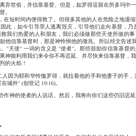
离弃世俗，并信靠基督。但是，如罗得逗留在所多玛中
督。
，在短时间内便得救了。但很多其他的人在危险之地退缩
因此，如今引导罪人逃离毁灭，引导他们走向基督，乃是 
拯救我们热爱的人和朋友，我们必须做那些天使所做的事
励他信靠基督时，那是神怜悯他的徵兆。所以经文告述我
"天使" 一词的含义是 "使者"。那些鼓励你信靠基督的
果神能利用我们来令你不再迟延、并尽快来信靠基督，
判的火焰！
二人因为耶和华怜恤罗得，就拉着他的手和他妻子的手，
外" (创世记 19:16)。
些作神的使者的人说话。然后，我将向你们这些仍旧迟延
话。