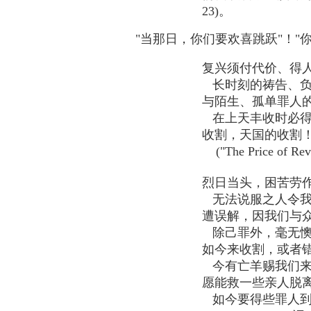
23)。
"当那日，你们要欢喜跳跃"！"你们在
复兴须付代价、得
长时刻的祷告、负
与陌生、孤单罪人
在上天丰收时必得
收割，天国的收割
("The Price of Revi
烈日当头，困苦劳
无法说服之人令我
遭误解，因我们与
除己罪外，毫无懊
如今来收割，或者
今有亡羊赐我们来
愿能救一些亲人脱
如今要得些罪人到