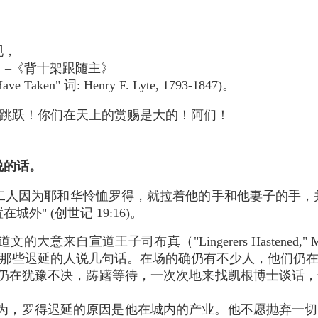
。
，
，
现，
 –《背十架跟随主》
 Have Taken" 词: Henry F. Lyte, 1793-1847)。
跳跃！你们在天上的赏赐是大的！阿们！
说的话。
二人因为耶和华怜恤罗得，就拉着他的手和他妻子的手，
外" (创世记 19:16)。
来自宣道王子司布真（"Lingerers Hastened," MTP
那些迟延的人说几句话。在场的确仍有不少人，他们仍
你仍在犹豫不决，踌躇等待，一次次地来找凯根博士谈话
为，罗得迟延的原因是他在城内的产业。他不愿抛弃一切