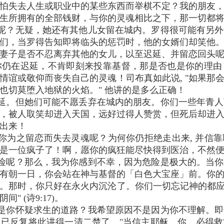
怕失去人生或职业中的某些东西而举棋不定？我的朋友
生所拥有的全部钱财，与你的灵魂相比之下，那一切都
呢？无疑，她还有其他儿女留在城内。罗得很可能有另外
们，当罗得告知即将临头的惩罚时，他的女婿们却笑他
妻子是否不忍离弃其他的女儿，以至迟延、并留恋回头
你仍在迟延，不肯即刻来投靠基督，那是否也是你的理由
情谊或敬仰而丧失自己的灵魂！司布真如此说, "如果那
也切莫堕入地狱的火焰。" 他讲的是多么正确！
延。但她们可能不愿丢弃在城内的朋友。你们一些年青人
，被人取笑却进入天国，远好过得人赞赏，但死后却进
出来！
你为之留恋而失去灵魂呢？为何你仍拒绝走出来, 并信
是一位疯子了！啊，愿你的疯狂能尽快得到医治，不然
险呢？那么，我为你感到不幸，因为危险是极大的。当你
有朝一日，你会站在神与基督的「白色大宝座」前。你
。那时，你只好在永火内沉沦了。你们一切忘记神的都应颤
 (诗9:17)。
是你怀疑求生的道路？我希望原因不是因为你不理解。即
反复将此讲得一清二楚了。"当信主耶稣，你…必得救" (徒