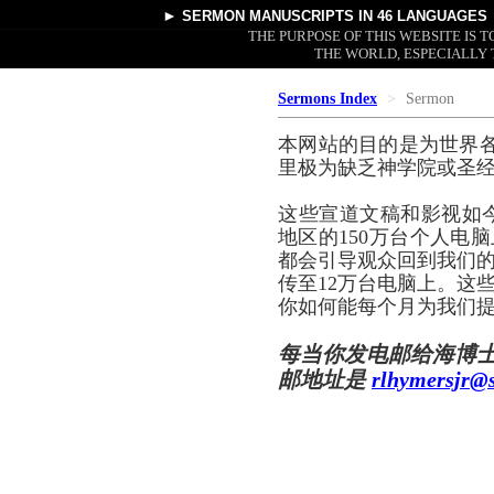
►
SERMON MANUSCRIPTS
IN 46 LANGUAGES
THE PURPOSE OF THIS WEBSITE IS
THE WORLD, ESPECIALLY 
Sermons Index
Sermon
本网站的目的是为世界
里极为缺乏神学院或圣
这些宣道文稿和影视如
地区的150万台个人电脑
都会引导观众回到我们的
传至12万台电脑上。这
你如何能每个月为我们提
每当你发电邮给海博
邮地址是
rlhymersjr@s