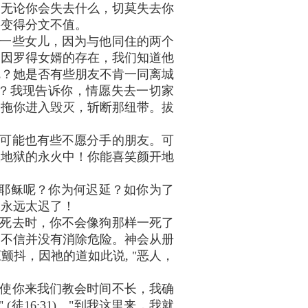
，无论你会失去什么，切莫失去你
将变得分文不值。
一些女儿，因为与他同住的两个
。因罗得女婿的存在，我们知道他
呢？她是否有些朋友不肯一同离城
？我现告诉你，情愿失去一切家
会拖你进入毁灭，斩断那纽带。拔
可能也有些不愿分手的朋友。可
入地狱的永火中！你能喜笑颜开地
靠耶稣呢？你为何迟延？如你为了
便永远太迟了！
死去时，你不会像狗那样一死了
的不信并没有消除危险。神会从册
抖，因祂的道如此说, "恶人，
使你来我们教会时间不长，我确
16:31)。"到我这里来，我就