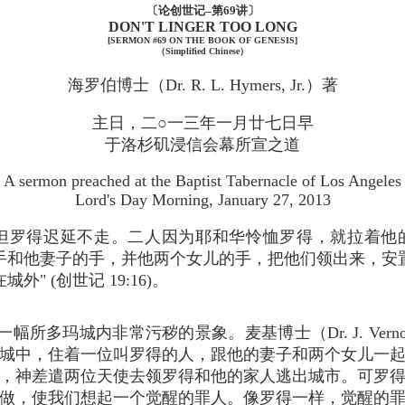
〔论创世记–第69讲〕
DON'T LINGER TOO LONG
[SERMON #69 ON THE BOOK OF GENESIS]
（Simplified Chinese）
海罗伯博士（Dr. R. L. Hymers, Jr.）著
主日，二○一三年一月廿七日早
于洛杉矶浸信会幕所宣之道
A sermon preached at the Baptist Tabernacle of Los Angeles
Lord's Day Morning, January 27, 2013
"但罗得迟延不走。二人因为耶和华怜恤罗得，就拉着他
手和他妻子的手，并他两个女儿的手，把他们领出来，安
在城外" (创世记 19:16)。
所多玛城内非常污秽的景象。麦基博士（Dr. J. Verno
城中，住着一位叫罗得的人，跟他的妻子和两个女儿一
，神差遣两位天使去领罗得和他的家人逃出城市。可罗
做，使我们想起一个觉醒的罪人。像罗得一样，觉醒的