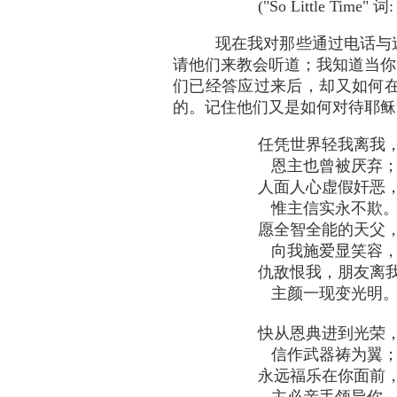
("So Little Time" 词:
现在我对那些通过电话与
请他们来教会听道；我知道当你
们已经答应过来后，却又如何
的。记住他们又是如何对待耶稣
任凭世界轻我离我
恩主也曾被厌弃
人面人心虚假奸恶
惟主信实永不欺
愿全智全能的天父
向我施爱显笑容
仇敌恨我，朋友离
主颜一现变光明
快从恩典进到光荣
信作武器祷为翼
永远福乐在你面前