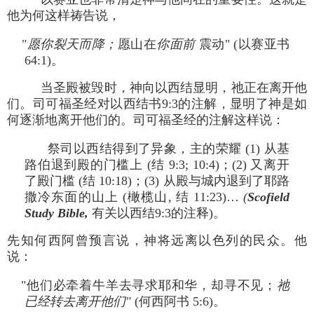
他为何这样祷告说，
"愿你裂天而降；
愿山在
你面前
震动" (以赛亚书
64:1)。
当圣殿被毁时，神向以西结显明，祂正在离开他
们。司可福圣经对以西结书9:3的注解，显明了神是如
何逐渐地离开他们的。司可福圣经的注解这样说：
祭司以西结得到了异象，主的荣耀 (1) 从基
路伯退到殿的门槛上 (结 9:3; 10:4)；(2) 又离开
了殿门槛 (结 10:18)；(3) 从殿与城内退到了耶路
撒冷东面的山上 (橄榄山, 结 11:23)…
(
Scofield
Study Bible,
有关以西结9:3的注释)。
先知何西阿曾预言说，神将远离以色列的民众。他
说：
"他们必牵着牛羊去寻求耶和华，却寻不见；
祂
已经转去离开他们"
(何西阿书 5:6)。