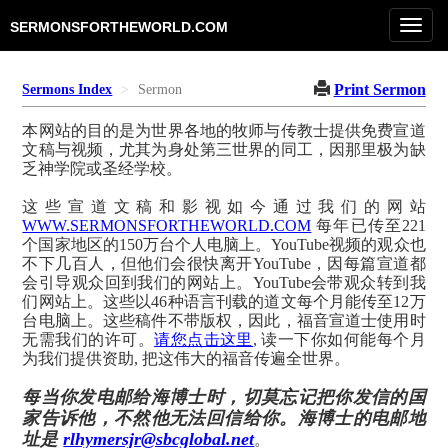
Toggl
SERMONSFORTHEWORLD.COM
navig
Print Sermon
Sermons Index
Sermon
本网站的目的是为世界各地的牧师与传教士提供免费宣道
文稿与视频，尤其为身处第三世界的同工，因那里极为缺
乏神学院或圣经学校。
这些宣道文稿和影视如今通过我们的网站
WWW.SERMONSFORTHEWORLD.COM
每年已传至221
个国家地区的150万台个人电脑上。YouTube视频的观众也
不下几百人，但他们会很快离开YouTube，因每篇宣道都
会引导观众回到我们的网站上。YouTube会带观众转到我
们网站上。这些以46种语言刊载的道文每个月能传至12万
台电脑上。这些稿件不带版权，因此，福音宣道士使用时
无需我们的许可。
请您点击这里
, 读一下你如何能每个月
为我们提供资助, 把这伟大的福音传遍全世界。
每当你发电邮给海博士时，切莫忘记把你发信的国
家告诉他，不然他无法回信给你。海博士的电邮地
址是
rlhymersjr@sbcglobal.net
。