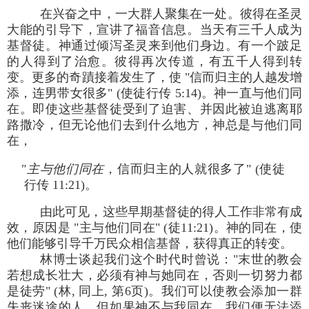
在兴奋之中，一大群人聚集在一处。彼得在圣灵
大能的引导下，宣讲了福音信息。当天有三千人成为
基督徒。神通过倾泻圣灵来到他们身边。有一个跛足
的人得到了治愈。彼得再次传道，有五千人得到转
变。更多的奇蹟接着发生了，使 "信而归主的人越发增
添，连男带女很多" (使徒行传 5:14)。神一直与他们同
在。即使这些基督徒受到了迫害、并因此被迫逃离耶
路撒冷，但无论他们去到什么地方，神总是与他们同
在，
"主与他们同在
，信而归主的人就很多了" (使徒
行传 11:21)。
由此可见，这些早期基督徒的得人工作非常有成
效，原因是 "主与他们同在" (徒11:21)。神的同在，使
他们能够引导千万民众相信基督，获得真正的转变。
林博士谈起我们这个时代时曾说："末世的教会
若想成长壮大，必须有神与她同在，否则一切努力都
是徒劳" (林, 同上, 第6页)。我们可以使教会添加一群
失丧迷途的人，但如果神不与我同在，我们便无法添