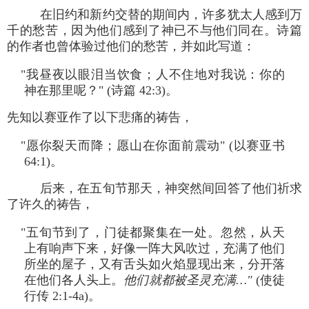
在旧约和新约交替的期间内，许多犹太人感到万
千的愁苦，因为他们感到了神已不与他们同在。诗篇
的作者也曾体验过他们的愁苦，并如此写道：
"我昼夜以眼泪当饮食；人不住地对我说：你的
神在那里呢？" (诗篇 42:3)。
先知以赛亚作了以下悲痛的祷告，
"愿你裂天而降；愿山在你面前震动" (以赛亚书
64:1)。
后来，在五旬节那天，神突然间回答了他们祈求
了许久的祷告，
"五旬节到了，门徒都聚集在一处。忽然，从天
上有响声下来，好像一阵大风吹过，充满了他们
所坐的屋子，又有舌头如火焰显现出来，分开落
在他们各人头上。
他们就都被圣灵充满…"
(使徒
行传 2:1-4a)。