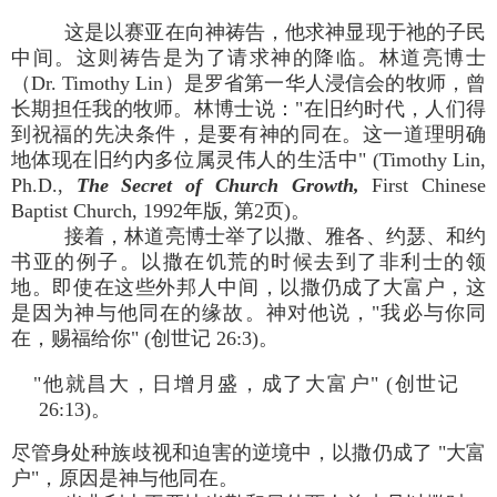
这是以赛亚在向神祷告，他求神显现于祂的子民
中间。这则祷告是为了请求神的降临。林道亮博士
（Dr. Timothy Lin）是罗省第一华人浸信会的牧师，曾
长期担任我的牧师。林博士说："在旧约时代，人们得
到祝福的先决条件，是要有神的同在。这一道理明确
地体现在旧约内多位属灵伟人的生活中" (Timothy Lin,
Ph.D.,
The Secret of Church Growth,
First Chinese
Baptist Church, 1992年版, 第2页)。
接着，林道亮博士举了以撒、雅各、约瑟、和约
书亚的例子。以撒在饥荒的时候去到了非利士的领
地。即使在这些外邦人中间，以撒仍成了大富户，这
是因为神与他同在的缘故。神对他说，"我必与你同
在，赐福给你" (创世记 26:3)。
"他就昌大，日增月盛，成了大富户" (创世记
26:13)。
尽管身处种族歧视和迫害的逆境中，以撒仍成了 "大富
户"，原因是神与他同在。