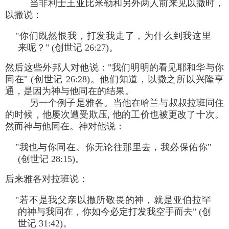
当非利士王亚比米勒和另外两人前来见以撒时，
以撒说：
"你们既然恨我，打发我走了，为什么到我这里
来呢？" (创世记 26:27)。
然后这些外邦人对他说："我们明明的看见耶和华与你
同在" (创世记 26:28)。他们知道，以撒之所以兴隆亨
通，是因为神与他同在的结果。
另一个例子是雅各。当他在哈兰与叔叔拉班同住
的时候，他屡次遭受欺压, 他的工价也被更改了十次。
然而神与他同在。神对他说：
"我也与你同在。你无论往那里去，我必保佑你"
(创世记 28:15)。
后来雅各对拉班说：
"若不是我父亲以撒所敬畏的神，就是亚伯拉罕
的神与我同在，你如今必定打发我空手而去" (创
世记 31:42)。