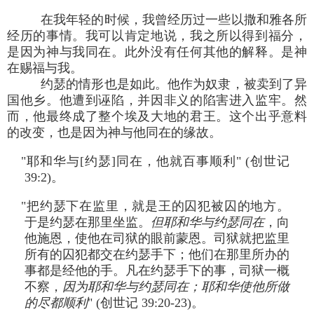
在我年轻的时候，我曾经历过一些以撒和雅各所
经历的事情。我可以肯定地说，我之所以得到福分，
是因为神与我同在。此外没有任何其他的解释。是神
在赐福与我。
约瑟的情形也是如此。他作为奴隶，被卖到了异
国他乡。他遭到诬陷，并因非义的陷害进入监牢。然
而，他最终成了整个埃及大地的君王。这个出乎意料
的改变，也是因为神与他同在的缘故。
"耶和华与[约瑟]同在，他就百事顺利" (创世记
39:2)。
"把约瑟下在监里，就是王的囚犯被囚的地方。
于是约瑟在那里坐监。
但耶和华与约瑟同在
，向
他施恩，使他在司狱的眼前蒙恩。司狱就把监里
所有的囚犯都交在约瑟手下；他们在那里所办的
事都是经他的手。凡在约瑟手下的事，司狱一概
不察，
因为耶和华与约瑟同在；耶和华使他所做
的尽都顺利
" (创世记 39:20-23)。