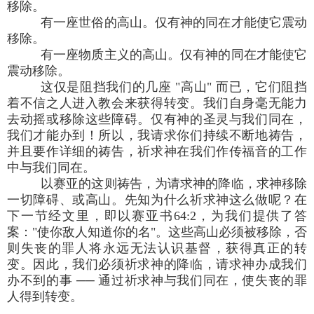
移除。
有一座世俗的高山。仅有神的同在才能使它震动
移除。
有一座物质主义的高山。仅有神的同在才能使它
震动移除。
这仅是阻挡我们的几座 "高山" 而已，它们阻挡
着不信之人进入教会来获得转变。我们自身毫无能力
去动摇或移除这些障碍。仅有神的圣灵与我们同在，
我们才能办到！所以，我请求你们持续不断地祷告，
并且要作详细的祷告，祈求神在我们作传福音的工作
中与我们同在。
以赛亚的这则祷告，为请求神的降临，求神移除
一切障碍、或高山。先知为什么祈求神这么做呢？在
下一节经文里，即以赛亚书64:2，为我们提供了答
案："使你敌人知道你的名"。这些高山必须被移除，否
则失丧的罪人将永远无法认识基督，获得真正的转
变。因此，我们必须祈求神的降临，请求神办成我们
办不到的事 ── 通过祈求神与我们同在，使失丧的罪
人得到转变。