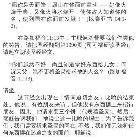
"愿你裂天而降；愿山在你面前震动 ── 好像火
烧干柴，又像火将水烧开，使你敌人知道你的
名，使列国在你面前发颤！" (以赛亚书 64:1-
2)。
在路加福音11:13中，主耶稣基督要我们作类似
的祷告。请把圣经翻到第1090页 (司可福研读圣经)。
请起立朗读圣经经文。
"你们虽然不好，尚且知道拿好东西给儿女；何
况天父，岂不更将圣灵给求祂的人么？" (路加福
音 11:13)。
请坐。
这节经文出现在「情词迫切之友」比喻的结束
处。他说，有位朋友来访，但他没有东西摆上来招待
朋友。因此，他请求要三个饼（代表着圣灵)。然后，
耶稣告诉我们，祂说出这一比喻的理由，为了告诉我
们，我们需要祈求圣灵的同在, 不然，我们便无法将任
何东西摆在迷途之友的面前。耶稣说，