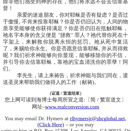
除非他们感受到神的存在，他们将永远不会去信靠基
督！
亲爱的迷途朋友，你对耶稣是否有疑虑？是否过
于傲慢, 不肯来投靠耶稣？你是否仍旧认为，人间的物
质享受能够使你获得满足？你是否仍旧在抵触耶稣，
祂名字本身的含义便是 "拯救" 罪人？祂代替你死在十
字架上，来解救你脱离永恒的惩罚。祂从死中复活
了，来赐给你永生。你是否愿意信靠耶稣, 并从而得救
呢？我们祈求神能够向你显现，能够移除你的不信，
并引导你去信靠耶稣，靠祂的宝血清洗你的罪孽！阿
们。
李先生，请上来祷告，祈求神能与我们同在，遣
送圣灵来帮助我们做得人的工作（献祷)。
（证道 / 宣道结束）
您上网可读到海博士每周所宣之道:〔简 / 繁宣道文〕
网址–
www.realconversion.com
You may email Dr. Hymers at
rlhymersjr@sbcglobal.net,
(Click Here)
– or you may
write to him at P.O. Box 15308, Los Angeles, CA 90015. Or