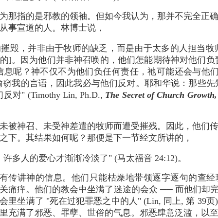
为那指的是邪教的领袖。但如今我认为，那并不完全正
从事宣道的人。林博士说，
毁，并非由于牧师的缺乏，而是由于太多的人担当牧
召的]。因为他们并非神召唤的，他们怎能期待神对他们
信息呢？神不仅不为他们负任何责任，祂可能还会与他们
偷窃我的言语，因此我必与他们反对。耶和华说：那些先
(Timothy Lin, Ph.D.,
The Secret of Church Growth,
未被神召、未受神差遣的牧师而遭受摧残。因此，他们
之下。其结果如何呢？那便是下一节经文所讲的，
许多人的爱心才渐渐冷淡了" (马太福音 24:12)。
有传讲神的信息。他们只能枯燥地带领逐字逐句的查经
痛痒。他们的教会中坐满了迷途的会众 ── 而他们却完
里坐满了 "死在过犯罪恶之中的人" (Lin, 同上, 第 
里充满了邪恶、罪孽、世俗的气息。邪恶肆意泛滥，以