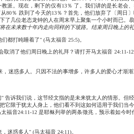
某一教派。现在，剩下的仅有13％ 了。我们讲的是长老会
从80％ 跌到了今天的13％？首先，他们放弃了〔周日
下了几位老态龙钟的人在周末早上聚集一个小时而已。
将在未来数十年内走向同样的下坡路。结束周日晚上的
都打盹睡着了" (马太福音 25:5)。
取消了他们周日晚上的礼拜？请打开马太福音 24:11-
来，迷惑多人。只因不法的事增多，许多人的爱心才渐渐
家们" 告诉我们说，这节经文指的是未来犹太人的情形。但
把它限于犹太人身上，他们看不到这如何适用于我们当
马太福音24:11-12 是耶稣列举的两条徵兆，预示着如今时
迷惑多人" (马太福音 24:11)。