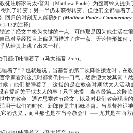
注解家马太•普洱（Matthew Poole）为整篇经文提
得到了转变；另一半仍未获得转变。但他们全都睡着了。然
督] 回归的时刻无人能确知"
(
Matthew Poole's Commentary o
5:1-13的注释)。
洱错过了经文中极为关键的一点。可能那是因为他生活在很
自己对圣经预言上偏见而错过了这一点。无论情形如何
乎从经页上跳了出来一样。
他们
都
打盹睡着了" (马太福音 25:5)。
盹睡着了"？也就是说，当基督的第二次降临接近时，在
言学家看到这点时都将倒抽一口气，然后便大发其词！
的时候」他们都睡着了。这指的是在教会时期犾太人活
本没有提起关于犾太人的事！只字未提！当基督第二次降
世中的教会。通过思索这节经文，以及对我们教会现状
适用于我们的时代。新郎便是主耶稣基督。当基督推迟
它的含义，而且那也是在当今教会里 ── 尤其是在西方的
都打盹睡着了" (马太福音 25:5)。