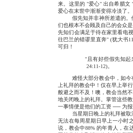
来。这里的 "爱心" 出自希腊文
爱心在末世中渐渐变得冷淡了。
假先知并非神所差遣的。
们也根本不会顾及自己的会众是
先知们会满足于待在家里看电视
往巴兰的错谬里直奔" (犹大
可归！
"且有好些假先知起
24:11-12)。
难怪大部分教会中，如今
上礼拜的教会中！仅在早上举行简短的
般避之而不及！噢，教会当然不
地关闭晚上的礼拜。掌管这些教
一事情便是他们的工资 ── 
当星期日晚上的礼拜被取
无法在每周星期日早上一小时之内
说，教会中88% 的年青人，在达