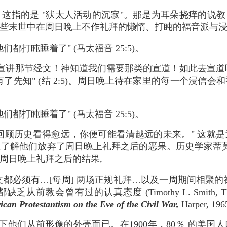
说，这指的是 "犾太人活动的沉寂"。那是为耳朵挠痒的说
些末世中在周日晚上不作礼拜的懒惰、打盹的福音派与
都打盹睡着了" (马太福音 25:5)。
宣讲那节经文！神知道我们需要那类的宣道！如此去宣道吧！
了先知" (结 2:5)。周日晚上待在家里的每一个浸信
都打盹睡着了" (马太福音 25:5)。
）说, "回顾历史看得愈远，你便可能看清越远的未来。" 
了解他们放弃了周日晚上礼拜之后的恶果。历史学家蒂莫西 史密斯（
周日晚上礼拜之后的结果,
都必须有…[每周] 两场正规礼拜…以及一周期间相聚
从前教会曾有过的认真态度 (Timothy L. Smith, Th
can Protestantism on the Eve of the Civil War,
Harper, 19
他们从前形像的外壳而已。在1900年，80％ 的美国人