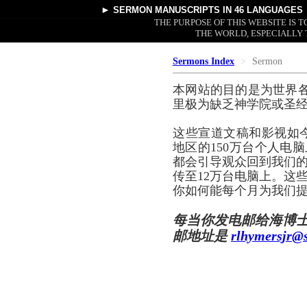
►
SERMON MANUSCRIPTS
IN 46 LANGUAGES
THE PURPOSE OF THIS WEBSITE IS
THE WORLD, ESPECIALLY 
Sermons Index
Sermon
本网站的目的是为世界
里极为缺乏神学院或圣
这些宣道文稿和影视如
地区的150万台个人电脑
都会引导观众回到我们的
传至12万台电脑上。这
你如何能每个月为我们提
每当你发电邮给海博
邮地址是
rlhymersjr@s