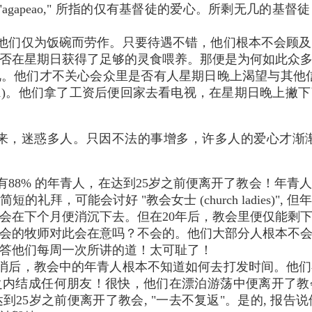
 "agapeao," 所指的仅有基督徒的爱心。所剩无几的
他们仅为饭碗而劳作。只要待遇不错，他们根本不会顾及
否在星期日获得了足够的灵食喂养。那便是为何如此众
。他们才不关心会众里是否有人星期日晚上渴望与其他
书11)。他们拿了工资后便回家去看电视，在星期日晚上撇
来，迷惑多人。只因不法的事增多，许多人的爱心才渐渐
有88% 的年青人，在达到25岁之前便离开了教会！年青
礼拜，可能会讨好 "教会女士 (church ladies)"
会在下个月便消沉下去。但在20年后，教会里便仅能剩
会的牧师对此会在意吗？不会的。他们大部分人根本不
为报答他们每周一次所讲的道！太可耻了！
消后，教会中的年青人根本不知道如何去打发时间。他们
结成任何朋友！很快，他们在漂泊游荡中便离开了教会。「巴呐报
到25岁之前便离开了教会, "一去不复返"。是的, 报告