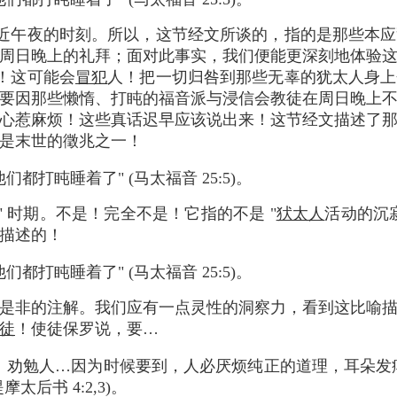
近午夜的时刻。所以，这节经文所谈的，指的是那些本应
周日晚上的礼拜；面对此事实，我们便能更深刻地体验
！这可能会
冒犯
人！把一切归咎到那些无辜的犹太人身上
要因那些懒惰、打盹的福音派与浸信会教徒在周日晚上
心惹麻烦！这些真话迟早应该说出来！这节经文描述了
是末世的徵兆之一！
都打盹睡着了" (马太福音 25:5)。
" 时期。不是！完全不是！它指的不是 "
犾太人
活动的沉
描述的！
都打盹睡着了" (马太福音 25:5)。
是非的注解。我们应有一点灵性的洞察力，看到这比喻
徒
！使徒保罗说，要…
、劝勉人…因为时候要到，人必厌烦纯正的道理，耳朵发
太后书 4:2,3)。