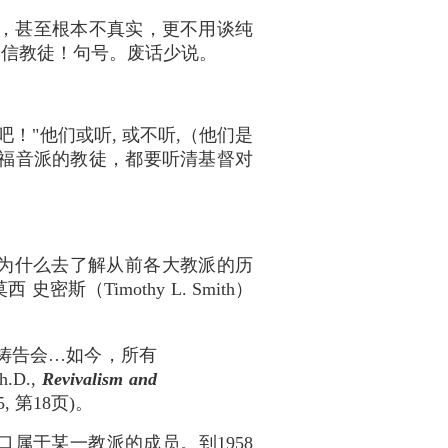
教，甚至根本不真实，更不用谈纯
浸信教徒！句号。废话少说。
"他们或听, 或不听,（他们是
会和福音派的教徒，都要听清基督对
这就是为什么去了解从前各大教派的历
Timothy L. Smith）
的祷告会…如今，所有
.D.,
Revivalism and
65, 第18页)。
口属于某一教派的成员。到1958