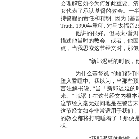
会理解它如今为何如此重要。清教徒
女代表了承认基督的教会。一半
持警醒的责任和精明, 因为 [基
Truth, 1990年重印, 对马太福音2
他讲的很好。但马太•普
描述他当时的教会。或者，他因
点，当我思索这节经文时，那似
"新郎迟延的时候，
为什么基督说 "他们
都
打
堕入昏睡中。我以为，当那些预
言注解书说, "当「新郎迟延
来。" 荒谬！在这节经文内根
这节经文毫无疑问地是在警告末
这节经文如今非常适用于我们，
的教会都将打盹睡着了！那便是
状。
"新郎迟延的时候，他们