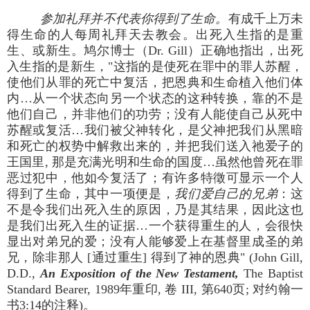
参加礼拜并不代表你得到了生命。
有成千上万未
得生命的人每周礼拜天去教会。出死入生指的是重
生、或新生。鸠尔博士（Dr. Gill）正确地指出，出死
入生指的是新生，"这指的是使死在罪中的罪人苏醒，
使他们从罪的死亡中复活，把恩典和生命植入他们体
内…从一个状态向另一个状态的这种转换，靠的不是
他们自己，并非他们的功劳；没有人能使自己从死中
苏醒或复活…我们被父神转化，是父神把我们从黑暗
和死亡的权势中解救出来的，并把我们送入祂爱子的
王国里, 那是充满光明和生命的国度…虽然他曾死在罪
恶过犯中，他如今复活了；有许多特徵可显示一个人
得到了生命，其中一项便是，
我们爱自己的兄弟
：这
不是令我们出死入生的原因，乃是其结果，因此这也
是我们出死入生的证据…一个获得重生的人，会很快
显出对弟兄的爱；没有人能够爱上在基督里成圣的弟
兄，除非那人 [通过重生] 得到了神的恩典" (John Gill,
D.D.,
An Exposition of the New Testament,
The Baptist
Standard Bearer, 1989年重印, 卷 III, 第640页; 对约翰一
书3:14的注释)。