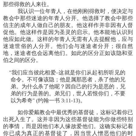
那些得救的人来往。
我认识一位年青人，在他刚刚得救时，便决定与
教会中那些迷途的年青人分开。他选择了教会中那些
信主的成年人做自己的朋友。他这样作并非因有人督
促他。他这样作是因为圣灵的启示。他本能地认识到
他应如此做。这样的年青人无需有人去提醒他，应与
迷途世俗的人分开。他们会与迷途者分开；很自然
地，迷途者也会远离他们。如此的区分正如该隐和亚
伯之间的区分。
"我们应当彼此相爱–这就是你们从起初所听见的
命令。不可像该隐；他是属那恶者，杀了他的兄
弟。为什么杀了他呢？因自己的行为是恶的，兄
弟的行为是善的。弟兄们，世人若恨你们，不要
以为希奇" (约翰一书 3:11-13)。
如你爱戴教会中最优秀的基督徒，这标记着你已
出死入生了。这并非因为这些基督徒能为你做些特别
的事情，而是因他们本人缘故爱他们。这确实标记着
你已成为真正的基督徒了，因当世人憎恶他们的时