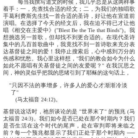
每当我撰写道文的时候，我几乎总是从这两样事
着手：一，先查找合适的经文；二，为我们的独唱歌
手葛利费斯先生找一首合适的圣诗，好让他在宣道前
演唱。在选择了今天的经文后，我在迫不得已才让他
唱《相交在主爱中》("Blest Be the Tie that Binds")。我
想挑选另一首歌，但却找不到更合适的。在现代圣诗
集中的几百首歌曲中，我竟找不到一首诗歌来充分表
达基督徒之间的爱！我停止搜索后，心中感到万分的
伤感和忧愁。我心里这样想，"我们的教会如今为什么
如此不愿唱有关基督徒之间的友爱呢？" 在我沉思之
间，神的灵似乎把我的思绪引到了耶稣的这句话上，
"只因不法的事增多，许多人的爱心才渐渐冷淡
了"
(马太福音 24:12)。
基督说这话时，祂所谈论的是 "世界末了" 的预兆 (马
太福音 24:3)。我们如今是否已处在那个时期内？我们
是否生活在这个时代的尾声，处在审判即将来临之
前？每一个预兆都显示了我们正处于那个时期内 ──