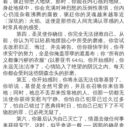
着，驱赶你堕入地狱。那时，你能在内心感到地狱。
身处地狱中，你会充满对神烈怒的压倒性畏惧，但内
心仍混杂着沸腾的腐败，驱赶你的灵魂越来越靠近
〔深坑的〕火焰。这便是那些在人间充满认罪感的人
时常具有的感受。
第四，圣灵使你确信，你完全无法拯救自己。从
前，你认为可以轻易地摆脱心中所受的磨难。你尝试
去改邪归正、悔过、并去祷告。但你很快学到，你寻
求安宁的努力，全是你掩盖罪孽的遮羞布；你 "所有的
义都像污秽的衣服" (以赛亚书 64:6)。你开始感到，你
永远无法洁净了，心情陷入了绝望的阴沉之内。每天
你都会受到这些阴森念头的折磨。
第五，你开始感到，你将永远无法信靠基督了。
你听说，基督是全然可爱的，并且在召唤你来信靠
祂；同时，祂总不丢弃来投靠祂的人。但那一切都无
法使你获得安慰与宁静。你怕自己犯罪已过久过多
了，怕自己错过了恩典得时日，怕自己已犯下了不可
饶恕的罪，已必死无疑了。
第六，你最后认为自己灭亡了，情愿去做任何事
来获得安宁。这时，似乎奇迹一般 ── 因那的确是奇