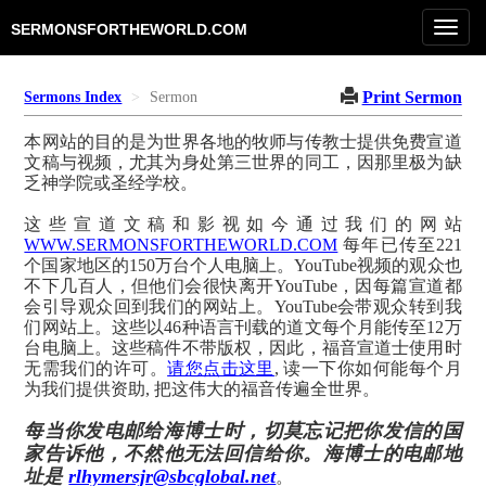
Toggl
SERMONSFORTHEWORLD.COM
navig
Print Sermon
Sermons Index
Sermon
本网站的目的是为世界各地的牧师与传教士提供免费宣道
文稿与视频，尤其为身处第三世界的同工，因那里极为缺
乏神学院或圣经学校。
这些宣道文稿和影视如今通过我们的网站
WWW.SERMONSFORTHEWORLD.COM
每年已传至221
个国家地区的150万台个人电脑上。YouTube视频的观众也
不下几百人，但他们会很快离开YouTube，因每篇宣道都
会引导观众回到我们的网站上。YouTube会带观众转到我
们网站上。这些以46种语言刊载的道文每个月能传至12万
台电脑上。这些稿件不带版权，因此，福音宣道士使用时
无需我们的许可。
请您点击这里
, 读一下你如何能每个月
为我们提供资助, 把这伟大的福音传遍全世界。
每当你发电邮给海博士时，切莫忘记把你发信的国
家告诉他，不然他无法回信给你。海博士的电邮地
址是
rlhymersjr@sbcglobal.net
。