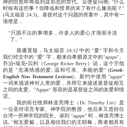
神的愤怒即将临到这邪恶的世代。众使徒问祂: "什么
时候有这些事？你降临和世界的末了有什么豫兆呢？"
(马太福音 24:3)。基督对这个问题的答案中，其中有一
项便是，
"只因不法的事增多，许多人的爱心才渐渐冷淡
了。"
毋庸置疑，马太福音 24:12 中的 "爱" 字和今天
我们经文中的 "爱" 字，都来自希腊原文中的"apape"。
乔治•瑞克•贝利（George Ricker Berry）说，这个字指
的是 "充满情感的爱, 温和可亲、本能的爱" (
Greek-
English New Testament Lexicon
)。新约中使用 "agape"
一词来描述神对人类的爱，并用它来描述基督徒相互
之间的友爱。"Agape" 形容的是基督徒之间的友爱和情
谊。
我的前任牧师林道亮博士（Dr. Timothy Lin）是
一位圣经语言专家、神学院的教授，他后来又曾担任
台湾一所神学院的院长。谈到 "agape" 时，林道亮博士
说, "相互爱戴，以及相信我们的主耶稣，两者都具有