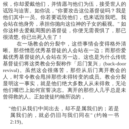
候，你却爱戴他们，并情愿与他们为伍，接受世人的
诋毁与迫害。如你说，"你要攻击这位基督徒吗？我是
他们其中一员。你若要诋毁他们，也来诋毁我吧。我
会站在他身旁，承担你抛向这位神的子女的藐视。" 如
你这样去爱戴周围的基督徒，你便无需畏惧了，那已
很清楚, 你已出死入生了！
在一场教会的分裂中，这些事情会变得格外清
晰。那些憎恶优秀基督徒的人会站在一边；而那些爱
戴优秀基督徒的人会站在另一边。这也是为什么传统
基督徒们将这类教会分裂称作「后门复兴」(back-door
revival)。虽然这会很痛苦，那些从后门离开教会的
人，时常令教会甩掉那些未得转变的成员。教会分裂
显明这一事实，就是他们绝大多数人从未得救，无论
他们嘴巴上如何宣誓决志。离开的那些人几乎总是未
曾得救的人。正如使徒约翰所说的，
"他们从我们中间出去，却不是属我们的；若是
属我们的，就必仍旧与我们同在" (约翰一书
2:19)。