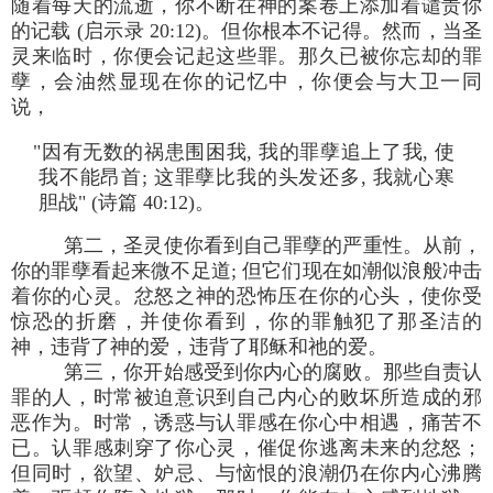
随着每天的流逝，你不断在神的案卷上添加着谴责你
的记载 (启示录 20:12)。但你根本不记得。然而，当圣
灵来临时，你便会记起这些罪。那久已被你忘却的罪
孽，会油然显现在你的记忆中，你便会与大卫一同
说，
"因有无数的祸患围困我, 我的罪孽追上了我, 使
我不能昂首; 这罪孽比我的头发还多, 我就心寒
胆战" (诗篇 40:12)。
第二，圣灵使你看到自己罪孽的严重性。从前，
你的罪孽看起来微不足道; 但它们现在如潮似浪般冲击
着你的心灵。忿怒之神的恐怖压在你的心头，使你受
惊恐的折磨，并使你看到，你的罪触犯了那圣洁的
神，违背了神的爱，违背了耶稣和祂的爱。
第三，你开始感受到你内心的腐败。那些自责认
罪的人，时常被迫意识到自己内心的败坏所造成的邪
恶作为。时常，诱惑与认罪感在你心中相遇，痛苦不
已。认罪感刺穿了你心灵，催促你逃离未来的忿怒；
但同时，欲望、妒忌、与恼恨的浪潮仍在你内心沸腾