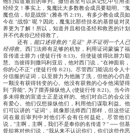
牠们知道最后的审判。撒但甚至可以从记忆中引用圣
经经文！事实上，鬼魔比大多数教会成员要聪明。"鬼
魔也信，却是战惊" (雅各书 2:19)。有多少教会成员如
今在 "战惊" 呢？因此，魔鬼比那些挂名的基督徒对灵
界更为了解！所以，知道并且相信圣经和救恩的计划
并不代表你已经得救了。
还有，
能口述得救的 "见证" 并不证明一个人已
经得救
。西门法师有足够的机智，利用证词蒙骗了福
音传道士腓力 (使徒行传 8:13)。但使徒彼得比腓力聪
慧。当彼得到撒玛利亚后，他对西门说，"在神面前，
你的心不正" (使徒行传 8:21)。尽管西门能说出令人十
分信服的证词，以至腓力为他施了洗，但他的心仍是
一颗没有获得转变的心。他没有获救的心令他渴望得
到 "异能", 为了摆弄操纵他人 (使徒行传 8:21)。当今许
多未得救的宣道士正是这样的。他们对自己的会众没
有爱心。他们仅想操纵他们，利用他们谋取利益。他
们可以讲的 "证词"，就像那法师西门那样，但这些证
词在最后审判中对他们不会有任何益处。尽管他们
说，"主啊，主啊，我们不是奉你的名传道？" ── 但基
督却将对他们说，"我从来不认识你们，你们这些作恶