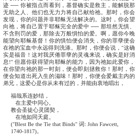
迹 ── 你被指点而看到，基督确实是救主，能解脱那
无助之人、他们也无力力将自己献给祂。那时，你会
发现，你的问题并非耶稣无法解决的。这时，你会望
向祂，将自己置于耶稣完全的爱中 ── 那坦然无惧、
不含刑罚的爱，那除去万般惧怕的爱。啊，愿你今晚
能望向耶稣基督！你的惧怕便会消失，你的罪孽便会
在祂的宝血中永远得到洗涤。那时，你便会说，"这确
实是福音！这对我厌倦罪孽的灵魂来说，确实是好消
息!" 但愿你获得望向耶稣的能力，因为祂如此爱你，
在你望向祂的那一时刻，便会即刻拯救你！那时，你
便会知道出死入生的滋味！那时，你便会爱戴主内的
弟兄，这爱心是你从未有过的，并能由衷地唱出，
福哉系连妙结，
在主爱中同心。
教会圣徒心灵团契，
在地如同天庭。
("Blest Be the Tie that Binds" 词: John Fawcett,
1740-1817)。