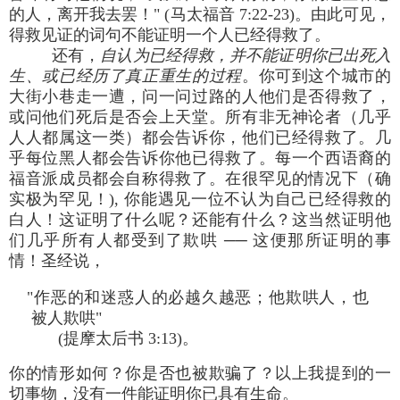
的人，离开我去罢！" (马太福音 7:22-23)。由此可见，
得救见证的词句不能证明一个人已经得救了。
还有，
自认为已经得救，并不能证明你已出死入
生、或已经历了真正重生的过程
。你可到这个城市的
大街小巷走一遭，问一问过路的人他们是否得救了，
或问他们死后是否会上天堂。所有非无神论者（几乎
人人都属这一类）都会告诉你，他们已经得救了。几
乎每位黑人都会告诉你他已得救了。每一个西语裔的
福音派成员都会自称得救了。在很罕见的情况下（确
实极为罕见！), 你能遇见一位不认为自己已经得救的
白人！这证明了什么呢？还能有什么？这当然证明他
们几乎所有人都受到了欺哄 ── 这便那所证明的事
情！圣经说，
"作恶的和迷惑人的必越久越恶；他欺哄人，也
被人欺哄"
(提摩太后书 3:13)。
你的情形如何？你是否也被欺骗了？以上我提到的一
切事物，没有一件能证明你已具有生命。