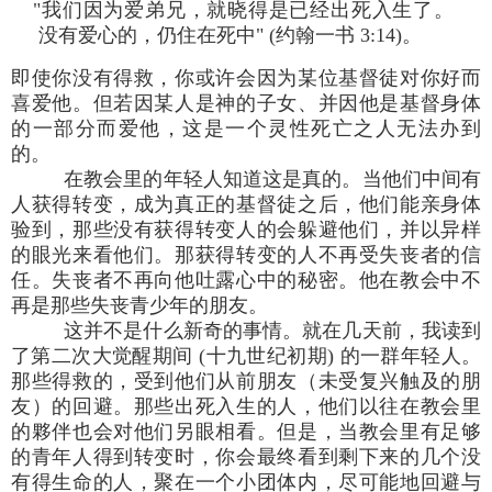
"我们因为爱弟兄，就晓得是已经出死入生了。
没有爱心的，仍住在死中" (约翰一书 3:14)。
即使你没有得救，你或许会因为某位基督徒对你好而
喜爱他。但若因某人是神的子女、并因他是基督身体
的一部分而爱他，这是一个灵性死亡之人无法办到
的。
在教会里的年轻人知道这是真的。当他们中间有
人获得转变，成为真正的基督徒之后，他们能亲身体
验到，那些没有获得转变人的会躲避他们，并以异样
的眼光来看他们。那获得转变的人不再受失丧者的信
任。失丧者不再向他吐露心中的秘密。他在教会中不
再是那些失丧青少年的朋友。
这并不是什么新奇的事情。就在几天前，我读到
了第二次大觉醒期间 (十九世纪初期) 的一群年轻人。
那些得救的，受到他们从前朋友（未受复兴触及的朋
友）的回避。那些出死入生的人，他们以往在教会里
的夥伴也会对他们另眼相看。但是，当教会里有足够
的青年人得到转变时，你会最终看到剩下来的几个没
有得生命的人，聚在一个小团体内，尽可能地回避与