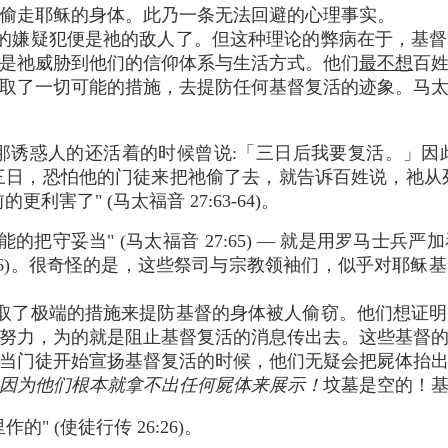
偷走耶稣的身体。此乃一条无法回避的心理事实。
的嫌疑犯便是祂的敌人了。但这种理论的弊病在于，基督
是祂威胁到他们的信仰体系与生活方式。他们
最不想
百
取了一切可能的措施，去提防任何基督复活的迹象。马
那诱惑人的还活着的时候曾说:「三日后我要复活。」因
三日，恐怕他的门徒来把祂偷了去，就告诉百姓说，祂从
利害了" (马太福音 27:63-64)。
的把守妥当" (马太福音 27:65) — 就是用罗马士
7:66)。很奇怪的是，这些祭司与宗教领袖们，似乎对耶
取了极端的措施来提防基督的身体被人偷窃。他们想证明
努力，为的就是阻止基督复活的消息传出去。这些基督
当门徒开始宣扬基督复活的时候，他们无疑会把屍体抬
因为他们根本就拿不出任何屍体来展示！
坟墓是空的！
作的" (使徒行传 26:26)。