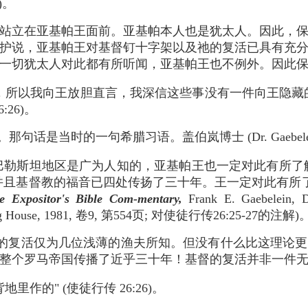
)。
站立在亚基帕王面前。亚基帕本人也是犹太人。因此，
护说，亚基帕王对基督钉十字架以及祂的复活已具有充
一切犹太人对此都有所听闻，亚基帕王也不例外。因此
，所以我向王放胆直言，我深信这些事没有一件向王隐藏
:26)。
句话是当时的一句希腊习语。盖伯岚博士 (Dr. Gaebele
巴勒斯坦地区是广为人知的，亚基帕王也一定对此有所了
且基督教的福音已四处传扬了三十年。王一定对此有所了解
e Expositor's Bible Com-mentary,
Frank E. Gaebelein, D.
hing House, 1981, 卷9, 第554页; 对使徒行传26:25-27的注解)
的复活仅为几位浅薄的渔夫所知。但没有什么比这理论更
整个罗马帝国传播了近乎三十年！基督的复活并非一件
里作的" (使徒行传 26:26)。