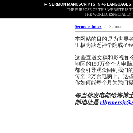
►
SERMON MANUSCRIPTS
IN 46 LANGUAGES
THE PURPOSE OF THIS WEBSITE IS
THE WORLD, ESPECIALLY 
Sermons Index
Sermon
本网站的目的是为世界
里极为缺乏神学院或圣
这些宣道文稿和影视如
地区的150万台个人电脑
都会引导观众回到我们的
传至12万台电脑上。这
你如何能每个月为我们提
每当你发电邮给海博
邮地址是
rlhymersjr@s