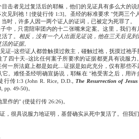
个目击者见过复活后的耶稣，他们的见证具有多么大的说
次见到祂！[使徒行传 1:3]。圣经的标准要求 "凭两三个
。当时，许多人因一两个证人的证词，已被定为死罪了。
中，只需陪审团内的十二张嘴来定案。这里，我们有
复活了。
相反，没有一个人出面见证说，他在三天后见到
复活的证据。
证–这些证人都曾触摸过救主，碰触过祂，抚摸过祂手
往了四十天–这比任何案子所要求的证据都更具有说服力
任何一所法庭上都是如此…证据是如此充分，仅有那些不
认它。难怪圣经明确宣扬说，耶稣在 "祂受害之后，用许
3 (John R. Rice, D.D.,
The Resurrection of Jesus 
3, pp. 49-50)。
作的" (使徒行传 26:26)。
证，很具说服力地证明，基督确实从死中复活了。但我
。