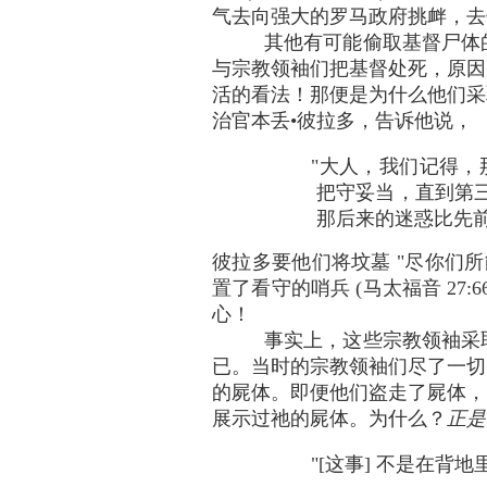
气去向强大的罗马政府挑衅，去
其他有可能偷取基督尸体
与宗教领袖们把基督处死，原因
活的看法！那便是为什么他们采
治官本丢•彼拉多，告诉他说，
"大人，我们记得，
把守妥当，直到第
那后来的迷惑比先前的更
彼拉多要他们将坟墓 "尽你们所能
置了看守的哨兵 (马太福音 2
心！
事实上，这些宗教领袖采
已。当时的宗教领袖们尽了一切
的屍体。即便他们盗走了屍体，
展示过祂的屍体。为什么？
正是
"[这事] 不是在背地里