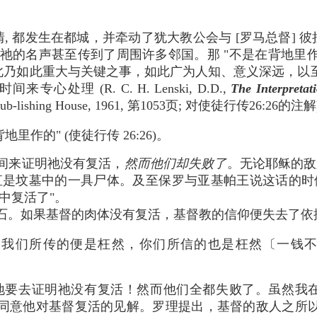
, 都发生在都城，并牵动了犹大教公会与 [罗马总督] 
 祂的名声甚至传到了周围许多邻国。那 "不是在背地里
乃如此重大与关键之事，如此广为人知、意义深远，以至于
心处理 (R. C. H. Lenski, D.D.,
The Interpretati
Pub-lishing House, 1961, 第1053页; 对使徒行传26:26的注
里作的" (使徒行传 26:26)。
间来证明祂没有复活，
然而他们却失败了
。无论耶稣的敌
直是坟墓中的一具尸体。及至保罗与亚基帕王说这话的时
死中复活了"。
石。如果基督的肉体没有复活，基督教的信仰便失去了依
，我们所传的便是枉然，你们所信的也是枉然〔一钱不值
要去证明祂没有复活！然而他们全都失败了。虽然我在许
完全同意他对基督复活的见解。罗理提出，基督的敌人之所