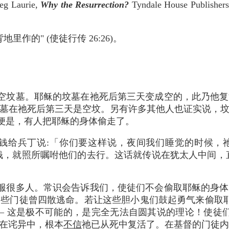
Laurie,
Why the Resurrection?
Tyndale House Publis
里作的" (使徒行传 26:26)。
空坟墓。耶稣的坟墓在祂死后第三天变成空的，此乃他复
墓在祂死后第三天是空坟。另有许多其他人也证实说，
便是，有人把耶稣的身体偷走了。
银钱给兵丁说:「你们要这样说，夜间我们睡觉的时候，
，就照所嘱咐他们的去行。这话就传说在犹太人中间，直
服很多人。常识会告诉我们，使徒们不会偷取耶稣的身体
些门徒曾四散逃命。若让这些胆小鬼们鼓起勇气来偷取耶
 这是极不可能的，是完全无法自圆其说的理论！使徒们躲
仍处在诧异中，根本
不信
祂已从死中复活了。在基督的门徒