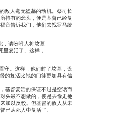
的敌人毫无盗墓的动机。祭司长
姓所持有的念头，便是基督已经复
太福音告诉我们，他们去找罗马统
此，请吩咐人将坟墓
死里复活了。这样，
兵严加看守。这样，他们封了坟墓，设
稣基督的复活比祂的门徒更加具有信
，基督复活的保证不过是空话而
的对头最不想做的，便是去偷走祂
出来加以反驳。但基督的敌人从未
基督已从死人中复活了。