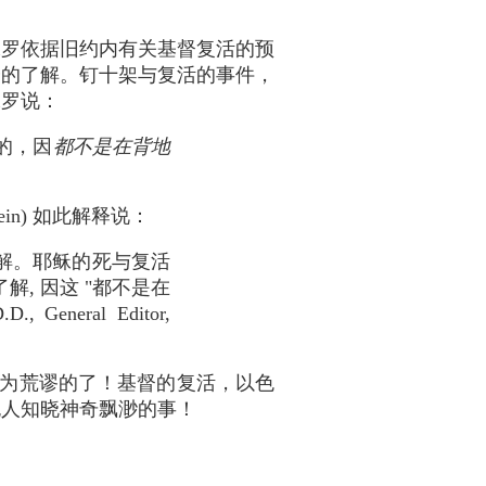
保罗依据旧约内有关基督复活的预
分的了解。钉十架与复活的事件，
保罗说：
的，因
都不是在背地
in) 如此解释说：
解。耶稣的死与复活
, 因这 "都不是在
D., General Editor,
。
为荒谬的了！基督的复活，以色
无人知晓神奇飘渺的事！