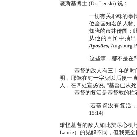
凌斯基博士 (Dr. Lenski) 说：
一切有关耶稣的事情
位全国知名的人物,
知晓的市井传闻；此
从他的百忙中抽出时间来专
Apostles,
Augsburg 
"这些事…都不是在背地
基督的敌人有三十年的时
明，耶稣在钉十字架以后便一
人，在四处宣扬说, "基督已从
基督的复活是基督教的柱
"若基督没有复活
15:14)。
难怪基督的敌人如此费尽心机地
Laurie）的见解不同，但我