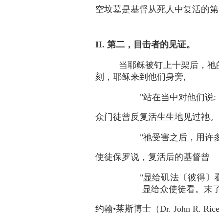
空坟墓是基督从死人中复活的第
II. 第二，目击者的见证。
当耶稣被钉上十架后，祂
刻，耶稣来到他们身旁,
"站在当中对他们说:「
众门徒曾反复活生生地见过祂。
"祂受害之后，用许多
使徒保罗说，复活后的基督曾
"显给矶法〔彼得〕
显给众使徒看。末了也
约翰•莱斯博士（Dr. John R. Ri