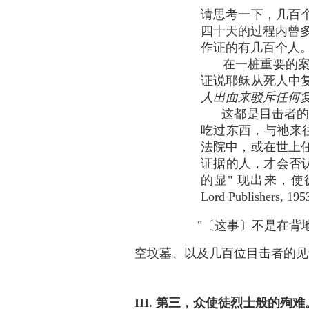
请思考一下，几百
四十天的过程内曾多
作证的有几百个人
在一桩重要的案子
证说耶稣从死人中
人出面来驳斥任何
这都是目击者的见
吃过东西，与祂来
法院中，或在世上
证据的人，才会否
的显" 现出来，使徒行传1:
Lord Publishers, 195
"〔这事〕不是在背地里
空坟墓、以及几百位目击者的见
III. 第三，众使徒烈士般的殉难