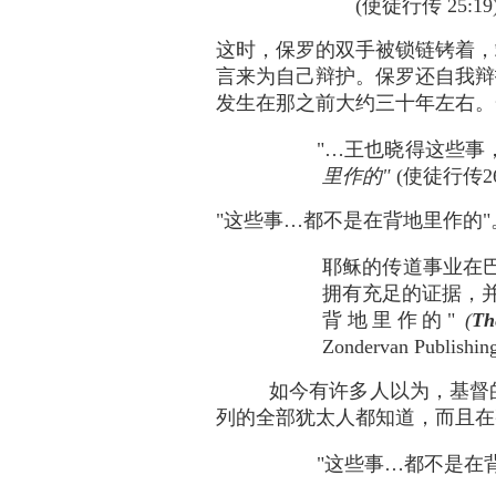
(使徒行传 25:19
这时，保罗的双手被锁链铐着，
言来为自己辩护。保罗还自我辩
发生在那之前大约三十年左右。
"…王也晓得这些事
里作的"
(使徒行传26
"这些事…都不是在背地里作的"。那
耶稣的传道事业在
拥有充足的证据，并
背地里作的"
(
Th
Zondervan Publis
如今有许多人以为，基督
列的全部犹太人都知道，而且在
"这些事…都不是在背地