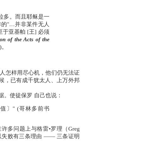
彼拉多。而且耶稣是一
作的"…并非某件无人
亚基帕 [王] 必须
on of the Acts of the
解)。
人怎样用尽心机，他们仍无法证
候，已有成千犹太人、上万外邦
据。使徒保罗 自己也说：
〕" (哥林多前书
多问题上与格雷•罗理（Greg
以失败有三条理由 —— 三条证明