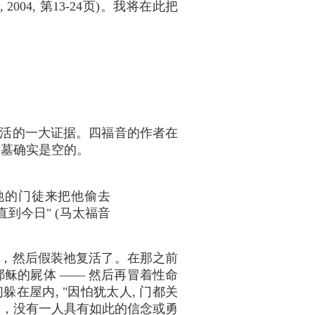
hers, 2004, 第13-24页)。我将在此把
活的一大证据。四福音的作者在
坟墓确实是空的。
祂的门徒来把他偷去
到今日" (马太福音
，然后假装祂复活了。在那之前
稣的屍体 —— 然后再冒着性命
在屋内, "因怕犹太人, 门都关
内，没有一人具有如此的信念或勇