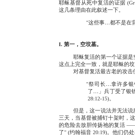
耶稣基督从死中复活的证据 (Greg 
这几条理由在此叙述一下。
"这些事…都不是在背地
I. 第一，空坟墓。
耶稣复活的第一个证据是
这点上完全一致，就是耶稣的坟
对基督复活最古老的攻击
"祭司长…拿许多
了…」兵丁受了银钱
28:12-15)。
但是，这一说法并无法说
三天，当基督被捕钉十架时，这
的危险去放胆传扬祂的复活 ——
了" (约翰福音 20:19)。他们