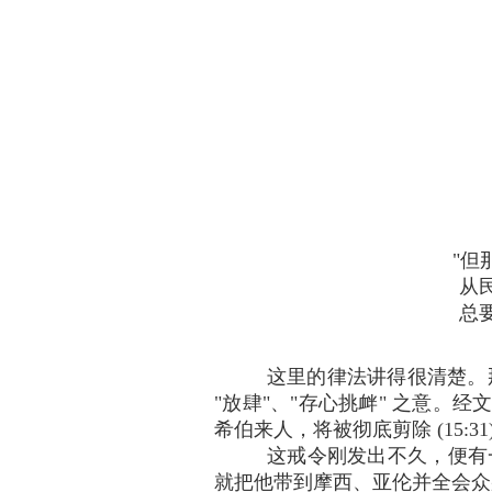
"但
从
总要
这里的律法讲得很清楚。那
"放肆"、"存心挑衅" 之意。经
希伯来人，将被彻底剪除 (15:31
这戒令刚发出不久，便有一人
就把他带到摩西、亚伦并全会众那