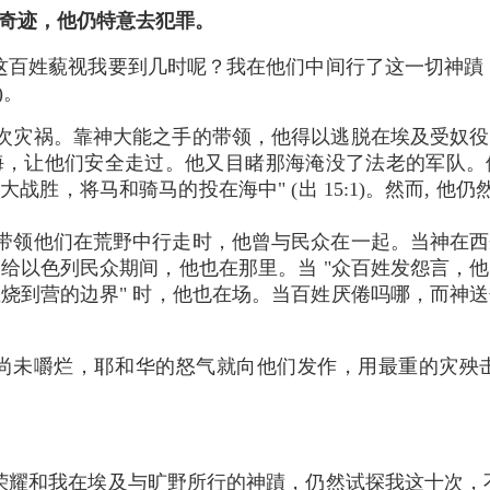
和奇迹，他仍特意去犯罪。
这百姓藐视我要到几时呢？我在他们中间行了这一切神蹟
)。
次灾祸。靠神大能之手的带领，他得以逃脱在埃及受奴役
海，让他们安全走过。他又目睹那海淹没了法老的军队。
大战胜，将马和骑马的投在海中" (出 15:1)。然而, 他
带领他们在荒野中行走时，他曾与民众在一起。当神在西
给以色列民众期间，他也在那里。当 "众百姓发怨言，
烧到营的边界" 时，他也在场。当百姓厌倦吗哪，而神
尚未嚼烂，耶和华的怒气就向他们发作，用最重的灾殃击
荣耀和我在埃及与旷野所行的神蹟，仍然试探我这十次，