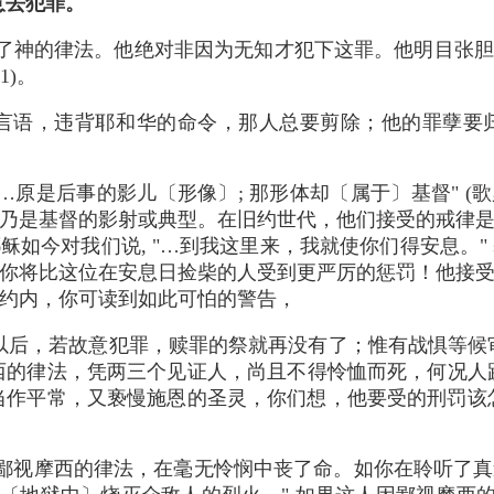
意去犯罪。
了神的律法。他绝对非因为无知才犯下这罪。他明目张胆、
1)。
言语，违背耶和华的命令，那人总要剪除；他的罪孽要归
原是后事的影儿〔形像〕; 那形体却〔属于〕基督" (歌罗西书 2:
乃是基督的影射或典型。在旧约世代，他们接受的戒律
稣如今对我们说, "…到我这里来，我就使你们得安息。"
你将比这位在安息日捡柴的人受到更严厉的惩罚！他接
约内，你可读到如此可怕的警告，
以后，若故意犯罪，赎罪的祭就再没有了；惟有战惧等候
西的律法，凭两三个见证人，尚且不得怜恤而死，何况人
作平常，又亵慢施恩的圣灵，你们想，他要受的刑罚该怎
鄙视摩西的律法，在毫无怜悯中丧了命。如你在聆听了真