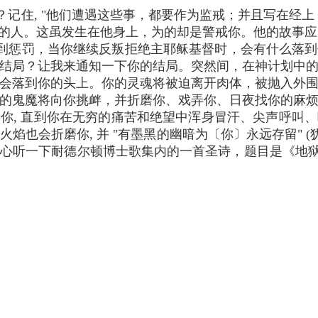
记住, "他们遭遇这些事，都要作为监戒；并且写在经上，
位捡柴的人。这虽发生在他身上，为的却是警戒你。他的故事
到惩罚，当你继续反叛拒绝主耶稣基督时，会有什么落到
结局？让我来通知一下你的结局。突然间，在神计划中
会落到你的头上。你的灵魂将被迫离开肉体，被抛入外
的鬼魔将向你挑衅，并折磨你、戏弄你、日夜找你的麻
你, 直到你在无穷的痛苦和绝望中浑身冒汗、尖声呼叫
焰也会折磨你, 并 "有墨黑的幽暗为〔你〕永远存留" (犹
心听一下耐德尔顿博士歌集内的一首圣诗，题目是《地狱
，
，
，