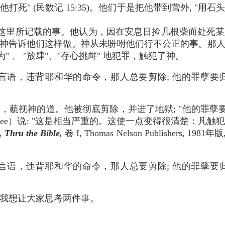
死" (民数记 15:35)。他们于是把他带到营外, "
这里所记载的事。他认为，因在安息日捡几根柴而处死某
神告诉他们这样做。神从未吩咐他们行不公正的事。那
" 、 "放肆"、"存心挑衅" 地犯罪，触犯了神。
言语，违背耶和华的命令，那人总要剪除; 他的罪孽要归
，藐视神的道。他被彻底剪除，并进了地狱; "他的罪孽要
non McGee）说: "这是相当严重的。这使一点变得很清楚
.,
Thru the Bible,
卷 I, Thomas Nelson Publishers, 19
言语，违背耶和华的命令，那人总要剪除; 他的罪孽要归
我想让大家思考两件事。