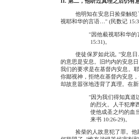
II. 第二，他听过真理之后仍有
他明知在安息日捡柴触犯
视耶和华的言语…" (民数记 15:3
"因他藐视耶和华的
15:31)。
使徒保罗如此说, "安息日…
的意思是安息。旧约内的安息日
我们的要求是在基督内安息。耶
你鄙视神，拒绝在基督内安息，
却故意嚣张地违背了真理。在新
"因为我们得知真道
的烈火。人干犯摩
使他成圣之约的血当
来书 10:26-29)。
捡柴的人故意犯了罪。他