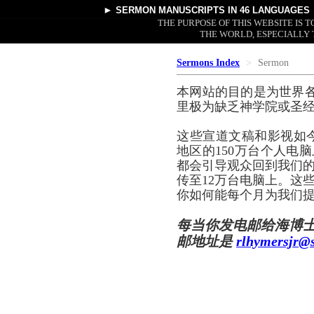
►
SERMON MANUSCRIPTS
IN 46 LANGUAGES
THE PURPOSE OF THIS WEBSITE IS
THE WORLD, ESPECIALLY 
Sermons Index
Sermon
本网站的目的是为世界
里极为缺乏神学院或圣
这些宣道文稿和影视如
地区的150万台个人电脑
都会引导观众回到我们的
传至12万台电脑上。这
你如何能每个月为我们提
每当你发电邮给海博
邮地址是
rlhymersjr@s