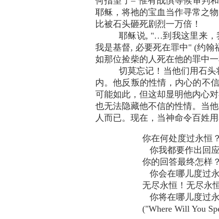
何指望了–"惟有战惧等候审判
耶稣，将祂的宝血当作寻常之物
比被石头砸死剧烈一万倍！
耶稣说, "…到我这里来
我是基督, 必要死在罪中" (
如那位捡柴的人死在他的罪中一样！
切莫忘记！当他们用石头
内。他反叛的性情，内心的不信
可能如此，但这却显明他内心对
也无法隐藏他不信的性情。当他
人而已。现在，当神命令百姓用
你在何处度过永恒
你我都要作出回
你的回答最终怎样
你会在哪儿度过永
无尽永恒！无尽永
你将在哪儿度过永
("Where Will You 