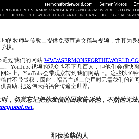
sermonsfortheworld.com
Sermon Videos
Em
 TO PROVIDE FREE SERMON MANUSCRIPTS AND SERMON VIDEOS TO PAST
THE THIRD WORLD, WHERE THERE ARE FEW IF ANY THEOLOGICAL SEMIN
各地的牧师与传教士提供免费宣道文稿与视频，尤其为身
经学校。
今通过我们的网站
WWW.SERMONSFORTHEWORLD.C
上。YouTube视频的观众也不下几百人，但他们会很快离开
网站上。YouTube会带观众转到我们网站上。这些以46
些稿件不带版权，因此，福音宣道士使用时无需我们的许
供资助, 把这伟大的福音传遍全世界。
士时，切莫忘记把你发信的国家告诉他，不然他无法
bcglobal.net
。
那位捡柴的人