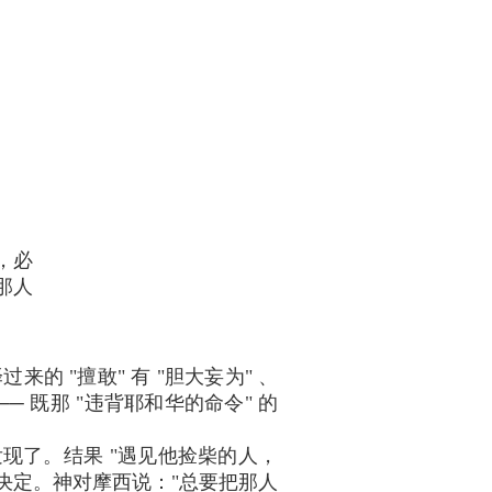
，必
那人
 "擅敢" 有 "胆大妄为" 、
─ 既那 "违背耶和华的命令" 的
人发现了。结果 "遇见他捡柴的人，
的决定。神对摩西说："总要把那人