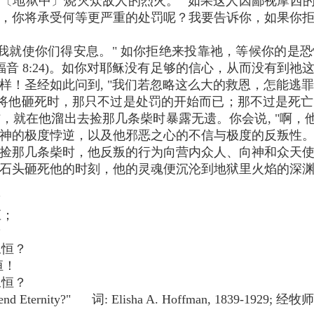
和〔地狱中〕烧灭众敌人的烈火。" 如果这人因鄙视摩西的
，你将承受何等更严重的处罚呢？我要告诉你，如果你
，我就使你们得安息。" 如你拒绝来投靠祂，等候你的是恐
约翰福音 8:24)。如你对耶稣没有足够的信心，从而没有到
圣经如此问到, "我们若忽略这么大的救恩，怎能逃罪呢？"
将他砸死时，那只不过是处罚的开始而已；那不过是死亡
，就在他溜出去捡那几条柴时暴露无遗。你会说, "啊，他
神的极度悖逆，以及他邪恶之心的不信与极度的反叛性
捡那几条柴时，他反叛的行为向营内众人、向神和众天
石头砸死他的时刻，他的灵魂便沉沦到地狱里火焰的深
？
应；
？
恒？
恒！
恒？
Spend Eternity?" 词: Elisha A. Hoffman, 1839-1929; 