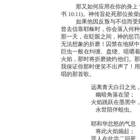
那又如何应用在你的身上？
书 10:11)。神传旨处死那
如果他因反叛与不信而受
曾去信靠耶稣时，你会落入何种
那一天，在眨眼之间，神的惩罚
无法想象的折磨！囚禁在地狱中
巨虫一般在纠缠、盘绕、咀嚼着
火焰，那时将折磨烧灼他们。那火
我保证你那时便笑不出声了！用
唱的那首歌。
远离青天白日之光
幽暗角落在望；
火焰跳跃在墨黑中
永世陪伴蛆虫。
耶和华忿怒的气息
将此火焰煽起；
罪人在此尝二回死