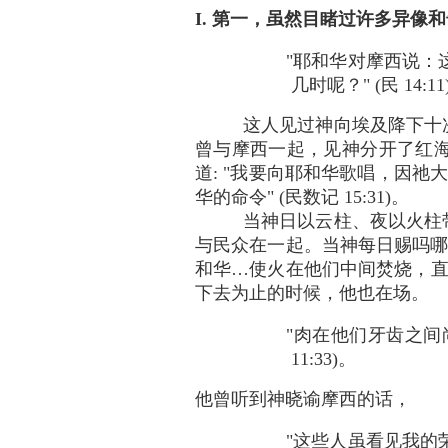
I. 第一，虽然目睹过许多异像
"耶和华对摩西说：
几时呢？" (民 14:11
这人见过神向埃及降下十
曾与摩西一起，见神分开了红
道: "我要向耶和华歌唱，因祂大
华的命令" (民数记 15:31)。
当神日以云柱、夜以火柱
与民众在一起。当神每日赐吗哪
和华…使火在他们中间焚烧，直
下去为止的时候，他也在场。
"肉在他们牙齿之间
11:33)。
他曾听到神晓谕摩西的话，
"这些人虽看见我的