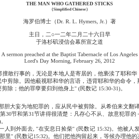
THE MAN WHO GATHERED STICKS
（Simplified Chinese）
海罗伯博士（Dr. R. L. Hymers, Jr.）著
主日，二○一二年二月二十六日早
于洛杉矶浸信会幕所宣之道
A sermon preached at the Baptist Tabernacle of Los Angeles
Lord's Day Morning, February 26, 2012
那擅敢行事的，无论是本地人是寄居的，他亵渎了耶和华
民中剪除。因他藐视耶和华的言语，违背耶和华的命令，
剪除；他的罪孽要归到他身上" (民数记 15:30-31)。
胆大妄为地犯罪的，应从民中被剪除。从希伯来文翻译过来的
文第30节和第31节讲得很清楚：凡存心不从、故意犯罪的 ─
)。
到外面去, "在安息日捡柴" (民数记 15:32)。他被
里" (民数记15:32)。他们把他拘留起来，等候办理他