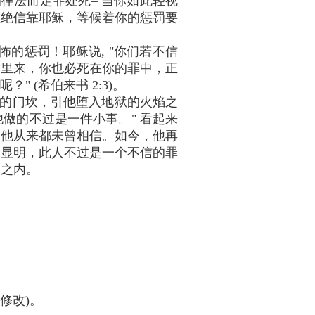
律法而定罪处死– 当你如此轻视
拒绝信靠耶稣，等候着你的惩罚要
怖的惩罚！耶稣说, "你们若不信
祂这里来，你也必死在你的罪中，正
 (希伯来书 2:3)。
的门坎，引他堕入地狱的火焰之
做的不过是一件小事。" 看起来
。他从来都未曾相信。如今，他再
使显明，此人不过是一个不信的罪
渊之内。
经牧师修改)。