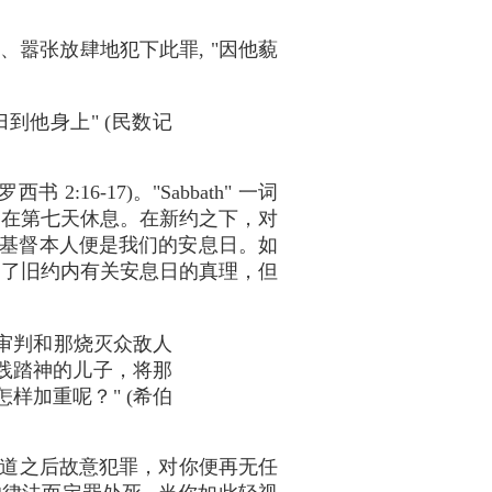
嚣张放肆地犯下此罪, "因他藐
到他身上" (民数记
16-17)。"Sabbath" 一词
是在第七天休息。在新约之下，对
 基督本人便是我们的安息日。如
受了旧约内有关安息日的真理，但
审判和那烧灭众敌人
践踏神的儿子，将那
样加重呢？" (希伯
道之后故意犯罪，对你便再无任