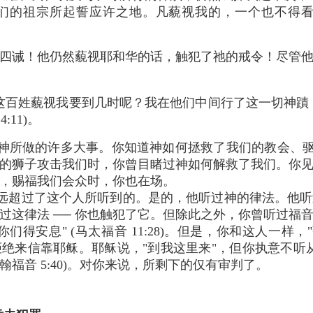
的祖宗所起誓应许之地。凡藐视我的，一个也不得看 见" (
四诫！他仍然藐视耶和华的话，触犯了祂的戒令！尽管
这百姓藐视我要到几时呢？我在他们中间行了这一切神蹟
:11)。
神所做的许多大事。你知道神如何拯救了我们的教会、驱
的狮子攻击我们时，你曾目睹过神如何解救了我们。你
，赐福我们会众时，你也在场。
远超过了这个人所听到的。是的，他听过神的律法。他听
过这律法 ── 你也触犯了它。但除此之外，你曾听过福
们得安息" (马太福音 11:28)。但是，你和这人一样，
绝来信靠耶稣。耶稣说，"到我这里来"，但你执意不听
翰福音 5:40)。对你来说，所剩下的仅有审判了。