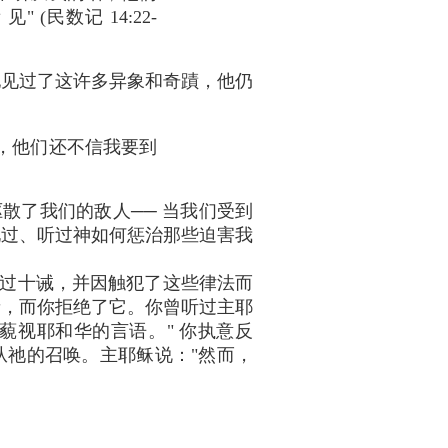
民数记 14:22-
他见过了这许多异象和奇蹟，他仍
，他们还不信我要到
散了我们的敌人── 当我们受到
见过、听过神如何惩治那些迫害我
过十诫，并因触犯了这些律法而
音，而你拒绝了它。你曾听过主耶
"藐视耶和华的言语。" 你执意反
从祂的召唤。主耶稣说："然而，