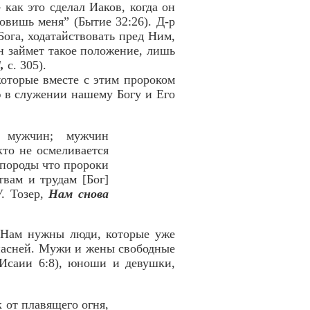
 как это сделал Иаков, когда он
овишь меня” (Бытие 32:26). Д-р
ога, ходатайствовать пред Ним,
ин займет такое положение, лишь
,
с. 305).
оторые вместе с этим пророком
ю в служении нашему Богу и Его
е мужчин; мужчин
кто не осмеливается
 породы что пророки
вам и трудам [Бог]
У. Тозер,
Нам снова
 Нам нужны люди, которые уже
зопасней. Мужи и жены свободные
(Исаии 6:8), юноши и девушки,
к от плавящего огня,