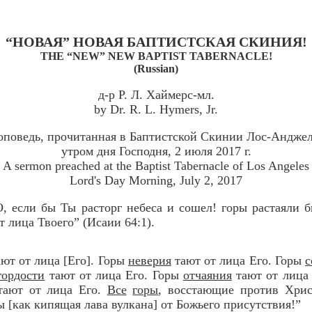
“НОВАЯ” НОВАЯ БАПТИСТСКАЯ СКИНИЯ!
THE “NEW” NEW BAPTIST TABERNACLE!
(Russian)
д-р Р. Л. Хаймерс-мл.
by Dr. R. L. Hymers, Jr.
оповедь, прочитанная в Баптистской Скинии Лос-Анджел
утром дня Господня, 2 июля 2017 г.
A sermon preached at the Baptist Tabernacle of Los Angeles
Lord's Day Morning, July 2, 2017
О, если бы Ты расторг небеса и сошел! горы растаяли 
т лица Твоего” (Исаии 64:1).
ают от лица [Его]. Горы
неверия
тают от лица Его. Горы
с
гордости
тают от лица Его. Горы
отчаяния
тают от лица
ают от лица Его.
Все
горы
, восстающие против Христ
 [как кипящая лава вулкана] от Божьего присутствия!”