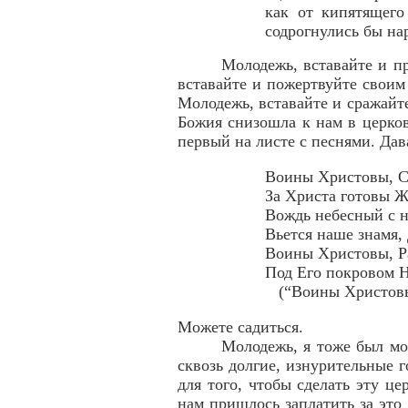
как от кипятящего
содрогнулись бы нар
Молодежь, вставайте и пр
вставайте и пожертвуйте своим
Молодежь, вставайте и сражайте
Божия снизошла к нам в церко
первый на листе с песнями. Дав
Воины Христовы, С
За Христа готовы Ж
Вождь небесный с н
Вьется наше знамя,
Воины Христовы, Р
Под Его покровом Н
(“Воины Христовы”
Можете садиться.
Молодежь, я тоже был мо
сквозь долгие, изнурительные 
для того, чтобы сделать эту це
нам пришлось заплатить за это