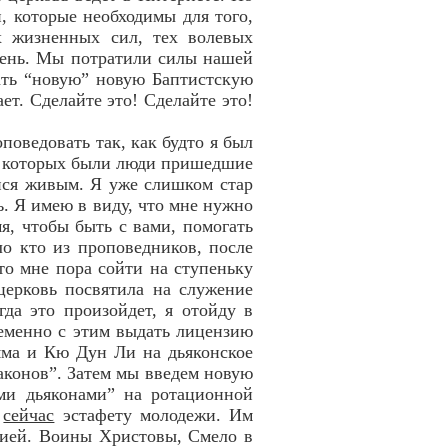
, которые необходимы для того,
х жизненных сил, тех волевых
овень. Мы потратили силы нашей
вать “новую” новую Баптистскую
ет. Сделайте это! Сделайте это!
поведовать так, как будто я был
из которых были люди пришедшие
йся живым. Я уже слишком стар
. Я имею в виду, что мне нужно
я, чтобы быть с вами, помогать
ло кто из проповедников, после
то мне пора сойти на ступеньку
церковь посвятила на служение
да это произойдет, я отойду в
ременно с этим выдать лицензию
мма и Кю Дун Ли на дьяконское
аконов”. Затем мы введем новую
ми дьяконами” на ротационной
ь
сейчас
эстафету молодежи. Им
нией. Воины Христовы, Смело в