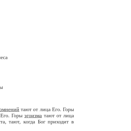
еса
бы
омнений
тают от лица Его. Горы
 Его. Горы
эгоизма
тают от лица
а, тают, когда Бог приходит в