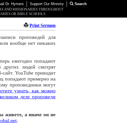
ail Dr. Hymers
Support Our Ministry
Search
ORS AND MISSIONARIES THROUGHOUT
ARIES OR BIBLE SCHOOLS.
Print Sermon
озаписи проповедей для
, или вообще нет никаких
перь ежегодно попадают
и других людей смотрят
б-сайт. YouTube приводит
сяц попадают примерно на
тому проповедники могут
отите узнать, как можно
великом деле проповеди
ы живете, а иначе он не
obal.net
.