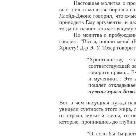
Настоящая молитва о проб
всю ночь в молитве боролся со
Ллойд-Джонс говорил, что смыс
приводить Ему аргументы, и даж
тогда он начнет по-настоящему 
Но молитва о пробуждени
говорят: “Вот я, пошли меня” 
Христу! Д-р Э. У. Тозер говорит
“Христианству, ч
соответствующей за
говорить прямо... 
и мученики... Это
пошлет откладывае
нужны мужи Бож
Вот в чем насущная нужда на
увидели суетность этого мира, 
от страха, мужи и жены, гото
которые, проникшись до глубин
“О, если бы Ты раст