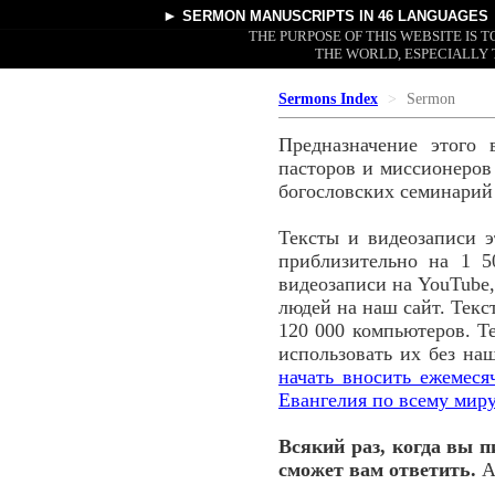
►
SERMON MANUSCRIPTS
IN 46 LANGUAGES
THE PURPOSE OF THIS WEBSITE IS
THE WORLD, ESPECIALLY 
Sermons Index
Sermon
Предназначение этого 
пасторов и миссионеров 
богословских семинарий
Тексты и видеозаписи 
приблизительно на 1 5
видеозаписи на YouTube,
людей на наш сайт. Текс
120 000 компьютеров. Т
использовать их без на
начать вносить ежемес
Евангелия по всему миру
Всякий раз, когда вы п
сможет вам ответить.
А