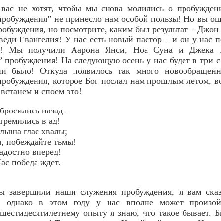
 вас не хотят, чтобы мы снова молились о пробужден
робуждения” не принесло нам особой пользы! Но вы ош
робуждения, но посмотрите, каким был результат – Джон 
веди Евангелия! У нас есть новый пастор – и он у нас 
я! Мы получили Аарона Янси, Ноа Суна и Джека Н
 пробуждения! На следующую осень у нас будет в три 
ни было! Откуда появилось так много новообращенн
робуждения, которое Бог послал нам прошлым летом, во
 встанем и споем это!
 бросились назад –
тремились в ад!
слыша глас хвалы;
я, побеждайте тьмы!
адостно вперед!
ас победа ждет.
ы завершили наши служения пробуждения, я вам сказа
я, однако в этом году у нас вполне может произой
 шестидесятилетнему опыту я знаю, что такое бывает. Б