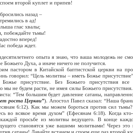
споем второй куплет и припев!
 бросились назад –
тремились в ад!
слыша глас хвалы;
я, побеждайте тьмы!
адостно вперед!
ас победа ждет.
идесятилетнего опыта я знаю, что ваша молодежь не смо
 Божьего Духа, а иначе ничего не получится.
им пастором в Китайской баптистской церкви на про
нь говорил: “Цель молитвы – иметь Божье присутствие”
о Божье присутствие. Без Божьего присутствия все
о мы не будем расти, не имея силы Божьего присутствия.
ста: “Тем большим будет давление сатаны, направленно
ет роста Церкви”
). Апостол Павел сказал: “Наша брань
есянам 6:12). Как мы можем бороться против сил тьмы?
 во всякое время духом” (Ефесянам 6:18). Когда кто-
 каждой просьбе из молитвы ведущего. В конце каждо
едущего становятся уже вашими молитвами! Через это
тив сатаны! Давайте встанем и споем еще раз второй ку