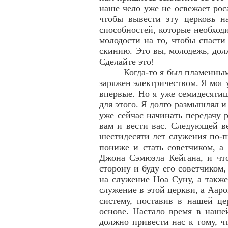
наше чело уже не освежает рос
чтобы вывести эту церковь н
способностей, которые необход
молодости на то, чтобы спасти
скинию. Это вы, молодежь, долж
Сделайте это!
Когда-то я был пламенным
заряжен электричеством. Я мог
впервые. Но я уже семидесяти
для этого. Я долго размышлял 
уже сейчас начинать передачу 
вам и вести вас. Следующей ве
шестидесяти лет служения по-п
пониже и стать советчиком, а
Джона Сэмюэла Кейгана, и что
сторону и буду его советчиком
на служение Ноа Суну, а такж
служение в этой церкви, а Аар
систему, поставив в нашей ц
основе. Настало время в наше
должно привести нас к тому, 