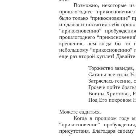
Возможно, некоторые из
прошлогоднее “прикосновение п
было только “прикосновение” п
и сдался и посвятил себя пропо
“прикосновению” пробуждени
прошлогоднего “прикосновения”
крещения, чем когда бы то 
небольшому “прикосновению” п
еще раз второй куплет! Давайте
Торжество завидев,
Сатаны все силы Ус
Затряслась геенна, 
Громче пойте брать
Воины Христовы, Р
Под Его покровом Н
Можете садиться.
Когда в прошлом году м
“прикосновение” пробуждени
присутствия. Благодаря своему