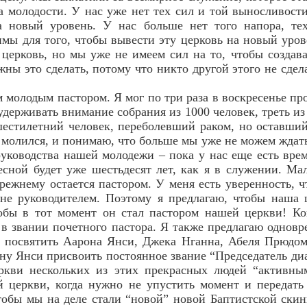
а молодости. У нас уже нет тех сил и той выносливости
а новый уровень. У нас больше нет того напора, те
имы для того, чтобы вывести эту церковь на новый ур
 церковь, но мы уже не имеем сил на то, чтобы созда
ны это сделать, потому что никто другой этого не сдела
 молодым пастором. Я мог по три раза в воскресенье про
 удерживать внимание собрания из 1000 человек, треть 
шестилетний человек, переболевший раком, но оставши
и молился, и понимаю, что больше мы уже не можем ждать
руководства нашей молодежи – пока у нас еще есть врем
сной будет уже шестьдесят лет, как я в служении. Ма
режнему остается пастором. У меня есть уверенность, ч
 не руководителем. Поэтому я предлагаю, чтобы наша 
бы в тот момент он стал пастором нашей церкви! Ког
, в звании почетного пастора. Я также предлагаю однов
е посвятить Аарона Янси, Джека Нганна, Абеля Прюдо
ону Янси присвоить постоянное звание “Председатель ди
еркви нескольких из этих прекрасных людей “активны
й церкви, когда нужно не упустить момент и передат
чтобы мы на деле стали “новой” новой Баптистской ски