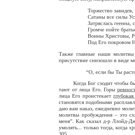
Торжество завидев,
Сатаны все силы Ус
Затряслась геенна, 
Громче пойте брать
Воины Христовы, Р
Под Его покровом Н
Также главные наши молитвы
присутствие снизошло в виде 
“О, если бы Ты раст
Когда Бог сходит чтобы б
тают от лица Его. Горы
ревнос
лица Его проистекает
глубокая
становятся подобными расплавл
даю вам наказ, ежедневно моли
молитвы пробуждения – это сх
меня”. Как сказал д-р Ллойд-Д
умолять... только тогда, когда
305.