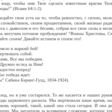
 воду, чтобы имя Твое сделать известным врагам Тво
оды!” (Исаии 64:1-2).
едайте свои уста на то, чтобы ревностно, с силою, мол
 спокойствием, своим процветанием, своей жизнью рад
сь с дьяволом и его бесами, собрав все свои силы в моли
вь могучим потоком пробуждения! “Воины Христовы, См
айте споем! Давайте встанем и споем это!
мело в жаркий бой!
ертвовать собой.
ами, Все мы победим.
 Дружно вслед за Ним!
адостно вперед!
ас победа ждет.
 Сабина Бэринг-Гулд, 1834-1924).
лод, но я уже состарился. То же касается и наших руко
годы церковного раскола. Мы жертвовали наше время, н
рковь хорошей, такой, какой она стала сегодня. И она 
 цену. Мы заплатили за всемирное служение, которое эта