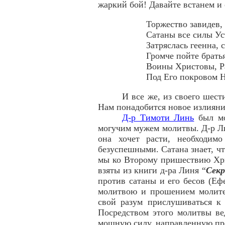
жаркий бой! Давайте встанем и 
Торжество завидев,
Сатаны все силы Ус
Затряслась геенна, 
Громче пойте брать
Воины Христовы, Р
Под Его покровом Н
И все же, из своего шест
Нам понадобится новое излияние
Д-р Тимоти Линь
был мо
могучим мужем молитвы. Д-р Ли
она хочет расти, необходим
безуспешными. Сатана знает, чт
мы ко Второму пришествию Хри
взяты из книги д-ра Линя “
Секр
против сатаны и его бесов (Еф
молитвою и прошением молитесь
свой разум прислушиваться к
Посредством этого молитвы в
мощную силу, направленную про