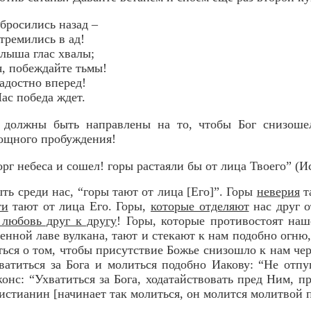
 бросились назад –
тремились в ад!
слыша глас хвалы;
я, побеждайте тьмы!
адостно вперед!
ас победа ждет.
 должны быть направлены на то, чтобы Бог снизоше
мощного пробуждения!
орг небеса и сошел! горы растаяли бы от лица Твоего” (Ис
ыть среди нас, “горы тают от лица [Его]”. Горы
неверия
т
ти
тают от лица Его. Горы,
которые отделяют
нас друг о
 любовь друг к другу
! Горы, которые противостоят наш
енной лаве вулкана, тают и стекают к нам подобно огню,
ться о том, чтобы присутствие Божье снизошло к нам ч
ватиться за Бога и молиться подобно Иакову: “Не отпу
жонс: “Ухватиться за Бога, ходатайствовать пред Ним, п
 христианин [начинает так молиться, он молится молитвой