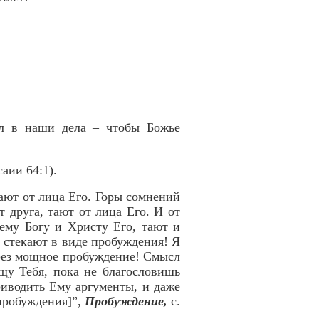
л в наши дела – чтобы Божье
аии 64:1).
ают от лица Его. Горы
сомнений
т друга, тают от лица Его. И от
ему Богу и Христу Его, тают и
 стекают в виде пробуждения! Я
ерез мощное пробуждение! Смысл
щу Тебя, пока не благословишь
риводить Ему аргументы, и даже
 пробуждения]”,
Пробуждение,
с.