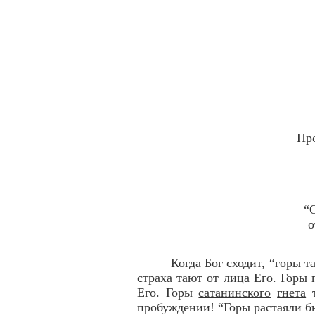
Пр
“
о
Когда Бог сходит, “горы т
страха
тают от лица Его. Горы
Его. Горы
сатанинского
гнета
т
пробуждении! “Горы растаяли бы