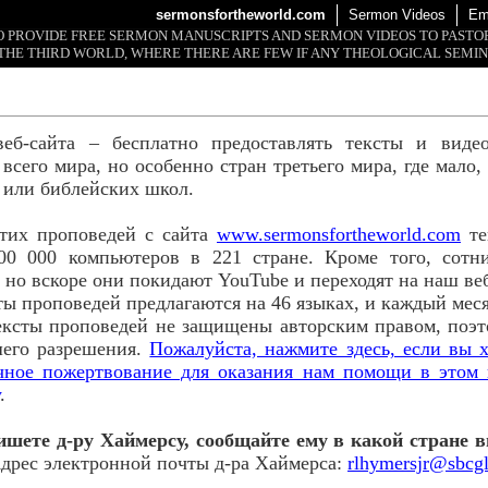
sermonsfortheworld.com
Sermon Videos
Em
 TO PROVIDE FREE SERMON MANUSCRIPTS AND SERMON VIDEOS TO PAST
THE THIRD WORLD, WHERE THERE ARE FEW IF ANY THEOLOGICAL SEMIN
веб-сайта – бесплатно предоставлять тексты и виде
всего мира, но особенно стран третьего мира, где мало
 или библейских школ.
этих проповедей с сайта
www.sermonsfortheworld.com
те
00 000 компьютеров в 221 стране. Кроме того, сотн
 но вскоре они покидают YouTube и переходят на наш ве
ты проповедей предлагаются на 46 языках, и каждый ме
ексты проповедей не защищены авторским правом, поэ
шего разрешения.
Пожалуйста, нажмите здесь, если вы х
ячное пожертвование для оказания нам помощи в этом 
.
ишете д-ру Хаймерсу, сообщайте ему в какой стране в
дрес электронной почты д-ра Хаймерса:
rlhymersjr@sbcgl