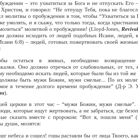
уждении – это ухватиться за Бога и не отпускать Его –
 Христом, и говорил: “Не отпущу Тебя, пока не благосл
л молитвы о пробуждении в том, чтобы “Ухватиться за Б
е умолять, и я скажу, что только тогда, когда христиан
молиться” молитвой о пробуждении! (Lloyd-Jones,
Revival
и должна исходить от людей подобных Исаии, людей, к
(Исаии 6:8) – людей, готовых пожертвовать своей жизнь
:
тобы остаться в живых, необходимо возвращени
калки. Оно должно отречься от слабовольных, от тех, 
Ему необходимо искать людей, которые были бы из той же
 должны быть мужи Божии, мужи смелые... По их молит
мое в течение долгого времени пробуждение” (Д-р Э. 
ии
).
шей церкви в этот час – “мужи Божии, мужи смелые”.
люди, которые ищут жертвовать, а не забраться, где бе
вые сказать вместе с пророком: “Вот я, пошли меня” 
ы души, молятся:
орг небеса и сошел! горы растаяли бы от лица Твоего, ка