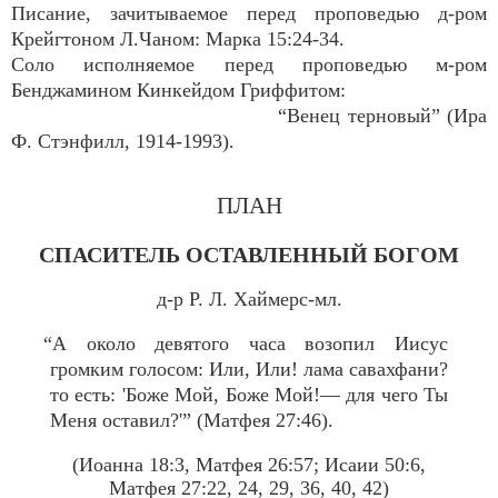
Писание, зачитываемое перед проповедью д-ром
Крейгтоном Л.Чаном: Марка 15:24-34.
Соло исполняемое перед проповедью м-ром
Бенджамином Кинкейдом Гриффитом:
“Венец терновый” (Ира
Ф. Стэнфилл, 1914-1993).
ПЛАН
СПАСИТЕЛЬ ОСТАВЛЕННЫЙ БОГОМ
д-р Р. Л. Хаймерс-мл.
“А около девятого часа возопил Иисус
громким голосом: Или, Или! лама савахфани?
то есть: 'Боже Мой, Боже Мой!— для чего Ты
Меня оставил?'” (Матфея 27:46).
(Иоанна 18:3, Матфея 26:57; Исаии 50:6,
Матфея 27:22, 24, 29, 36, 40, 42)