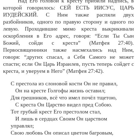
Над Его головой к кресту прибили надпись, в
которой говорилось: СЕЙ ЕСТЬ ИИСУС, ЦАРЬ
ИУДЕЙСКИЙ. С Ним также распяли двух
разбойников, одного по правую сторону и одного по
левую. Проходившие мимо креста выкрикивали
оскорбления в Его адрес, говоря: “Если Ты Сын
Божий, сойди с креста” (Матфея 27:40).
Первосвященники также насмехались над Ним,
говоря: “других спасал, а Себя Самого не может
спасти; если Он Царь Израилев, пусть теперь сойдет с
креста, и уверуем в Него” (Матфея 27:42).
С престола из слоновой кости Он не правил,
Он на кресте Голгофы жизнь оставил;
Для грешников, всё что имел почёл тщетою,
С креста Он Царство видел пред Собою.
Тот грубый крест Его престолом стал,
И лишь в сердцах Своим Он царством
управлял;
Свою любовь Он описал цветом багровым,