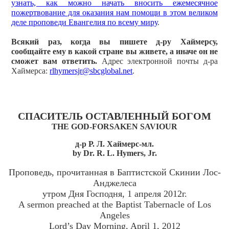
узнать, как можно начать вносить ежемесячное
пожертвование для оказания нам помощи в этом великом
деле проповеди Евангелия по всему миру
.
Всякий раз, когда вы пишете д-ру Хаймерсу,
сообщайте ему в какой стране вы живете, а иначе он не
сможет вам ответить.
Адрес электронной почты д-ра
Хаймерса:
rlhymersjr@sbcglobal.net
.
СПАСИТЕЛЬ ОСТАВЛЕННЫЙ БОГОМ
THE GOD-FORSAKEN SAVIOUR
д-р Р. Л. Хаймерс-мл.
by Dr. R. L. Hymers, Jr.
Проповедь, прочитанная в Баптистской Скинии Лос-
Анджелеса
утром Дня Господня, 1 апреля 2012г.
A sermon preached at the Baptist Tabernacle of Los
Angeles
Lord’s Day Morning, April 1, 2012