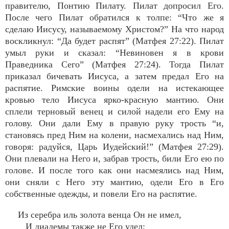
правителю, Понтию Пилату. Пилат допросил Его.
После чего Пилат обратился к толпе: “Что же я
сделаю Иисусу, называемому Христом?” На что народ
воскликнул: “Да будет распят” (Матфея 27:22). Пилат
умыл руки и сказал: “Невиновен я в крови
Праведника Сего” (Матфея 27:24). Тогда Пилат
приказал бичевать Иисуса, а затем предал Его на
распятие. Римские воины одели на истекающее
кровью тело Иисуса ярко-красную мантию. Они
сплели терновый венец и силой надели его Ему на
голову. Они дали Ему в правую руку трость “и,
становясь пред Ним на колени, насмехались над Ним,
говоря: радуйся, Царь Иудейский!” (Матфея 27:29).
Они плевали на Него и, забрав трость, били Его ею по
голове. И после того как они насмеялись над Ним,
они сняли с Него эту мантию, одели Его в Его
собственные одежды, и повели Его на распятие.
Из серебра иль золота венца Он не имел,
И диадемы также не Его удел;