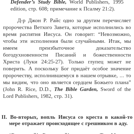
Defender’s Study Bible,
World Publishers, 1995
edition, стр. 608; примечание к Псалму 21:2).
Д-р Джон Р. Райс одно за другим перечисляет
пророчества Ветхого Завета, которые исполнились во
время распятия Иисуса. Он говорит: “Невозможно,
чтобы эти исполнения были случайными. Итак, мы
имеем преизбыточное доказательство
богодухновенности Писаний и божественности
Христа (Луки 24:25-27). Только глупец может не
поверить. А поскольку Бог придаёт особое значение
пророчеству, исполнившемуся в нашем отрывке, ... то
мы видим, что оно является сердцем Божьего плана”
(John R. Rice, D.D.,
The Bible Garden,
Sword of the
Lord Publishers, 1982, стр. 31).
II. Во-вторых, вопль Иисуса со креста в какой-то
мере отражает происходящее с грешником в аду.