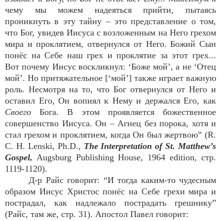
чему мы можем надеяться прийти, пытаясь
проникнуть в эту тайну – это представление о том,
что Бог, увидев Иисуса с возложенным на Него грехом
мира и проклятием, отвернулся от Него. Божий Сын
понёс на Себе наш грех и проклятие за этот грех...
Вот почему Иисус воскликнул: ‘Боже мой’, а не ‘Отец
мой’. Но притяжательное [‘мой’] также играет важную
роль. Несмотря на то, что Бог отвернулся от Него и
оставил Его, Он вопиял к Нему и держался Его, как
Своего
Бога. В этом проявляется божественное
совершенство Иисуса. Он – Агнец без порока, хотя и
стал грехом и проклятием, когда Он был жертвою” (R.
C. H. Lenski, Ph.D.,
The Interpretation of St. Matthew’s
Gospel,
Augsburg Publishing House, 1964 edition, стр.
1119-1120).
Д-р Райс говорит: “И тогда каким-то чудесным
образом Иисус Христос понёс на Себе грехи мира и
пострадал, как надлежало пострадать грешнику”
(Райс, там же, стр. 31). Апостол Павел говорит: