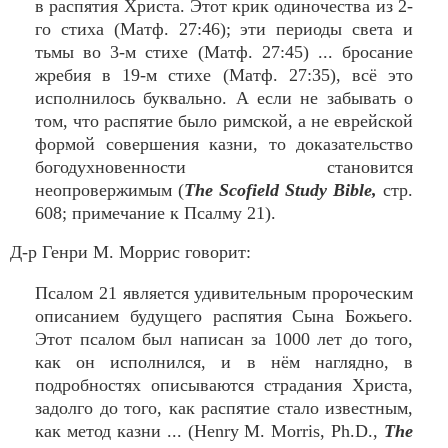
в распятия Христа. Этот крик одиночества из 2-
го стиха (Матф. 27:46); эти периоды света и
тьмы во 3-м стихе (Матф. 27:45) ... бросание
жребия в 19-м стихе (Матф. 27:35), всё это
исполнилось буквально. А если не забывать о
том, что распятие было римской, а не еврейской
формой совершения казни, то доказательство
богодухновенности становится
неопровержимым (
The Scofield Study Bible,
стр.
608; примечание к Псалму 21).
Д-р Генри М. Моррис говорит:
Псалом 21 является удивительным пророческим
описанием будущего распятия Сына Божьего.
Этот псалом был написан за 1000 лет до того,
как он исполнился, и в нём наглядно, в
подробностях описываются страдания Христа,
задолго до того, как распятие стало известным,
как метод казни ... (Henry M. Morris, Ph.D.,
The