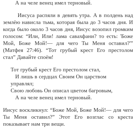
А на челе венец имел терновый.
Иисуса распяли в девять утра. А в полдень над
землёю нависла тьма, которая была до 3 часов дня. И
когда было около 3 часов дня, Иисус возопил громким
голосом: “Или, Или! лама савахфани? то есть: 'Боже
Мой, Боже Мой!— для чего Ты Меня оставил?'”
(Матфея 27:46). “Тот грубый крест Его престолом
стал” Давайте споём!
Тот грубый крест Его престолом стал,
И лишь в сердцах Своим Он царством
управлял;
Свою любовь Он описал цветом багровым,
А на челе венец имел терновый.
Иисус воскликнул: “Боже Мой, Боже Мой!— для чего
Ты Меня оставил?” Этот Его возглас со креста
показывает нам три вещи.