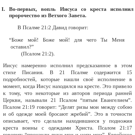
I. Во-первых, вопль Иисуса со креста исполнил
пророчество из Ветхого Завета.
В Псалме 21:2 Давид говорит:
“Боже мой! Боже мой! для чего Ты Меня
оставил?”
(Псалом 21:2).
Иисус намеренно исполнил предсказанное в этом
стихе Писания. В 21 Псалме содержится 15
подробностей, которые нашли своё исполнение в
момент, когда Иисус находился на кресте. Это привело
к тому, что некоторые из авторов периода ранней
Церкви, называли 21 Псалом “пятым Евангелием”.
Псалом 21:19 говорит: “Делят ризы мои между собою
и об одежде моей бросают жребий”. Это в точности
описывает, что сделали находившиеся у подножия
креста воины с одеждами Христа. Псалом 21:17
говорит: “пронзили руки мои и ноги мои”. Еврейское