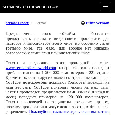
Toggl
SERMONSFORTHEWORLD.COM
navig
Print Sermon
Sermons Index
Sermon
Предназначение этого веб-сайта – бесплатно
предоставлять тексты и видеозаписи проповедей для
пасторов и миссионеров всего мира, но особенно стран
третьего мира, где мало, или вообще нет никаких
богословских семинарий или библейских школ.
Тексты и видеозаписи этих проповедей с сайта
www.sermonsfortheworld.com
теперь ежегодно попадают
приблизительно на 1 500 000 компьютеров в 221 стране.
Кроме того, сотни других людей смотрят видеозаписи на
YouTube, но вскоре они покидают YouTube и переходят на
наш веб-сайт. YouTube приводит людей на наш сайт.
Тексты проповедей предлагаются на 46 языках, и каждый
месяц попадают примерно на 120 000 компьютеров.
Тексты проповедей не защищены авторским правом,
поэтому проповедники могут использовать их без нашего
разрешения.
Пожалуйста, нажмите здесь, если вы хотите