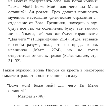
не можете представить себе, как богач кричит:
“Боже Мой! Боже Мой! для чего Ты Меня
оставил?” Ад реален. Грех должен приносить
мучения, настоящие физические страдания ...
отделение от Бога. Грешники, находясь в аду,
будут всё так же ослеплены, будут всё такими
же злобными, всё так же будут спрашивать:
“Для чего?” (I Коринфянам 2:14). Иуда, терзаясь
в своём разуме, знал, что он предал кровь
невинную (Матф. 27:4), но не хотел
отвратиться от своих грехов (Райс, там же, стр.
31, 32).
Таким образом, вопль Иисуса со креста в некотором
смысле отражает вопли грешников в аду:
“Боже мой! Боже мой! для чего Ты Меня
оставил?”
(Матфея 27:46).
Для тех, кто попадает в ад, уже не остаётся