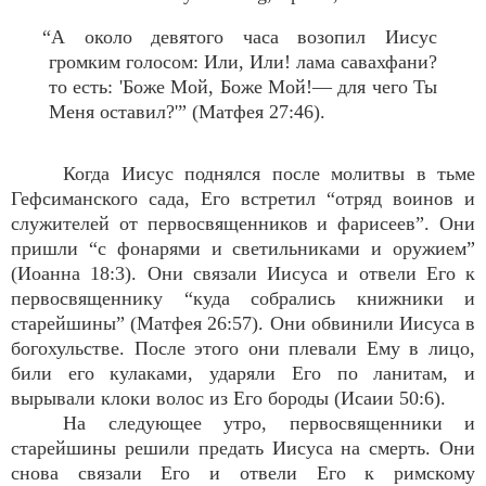
“А около девятого часа возопил Иисус
громким голосом: Или, Или! лама савахфани?
то есть: 'Боже Мой, Боже Мой!— для чего Ты
Меня оставил?'” (Матфея 27:46).
Когда Иисус поднялся после молитвы в тьме
Гефсиманского сада, Его встретил “отряд воинов и
служителей от первосвященников и фарисеев”. Они
пришли “с фонарями и светильниками и оружием”
(Иоанна 18:3). Они связали Иисуса и отвели Его к
первосвященнику “куда собрались книжники и
старейшины” (Матфея 26:57). Они обвинили Иисуса в
богохульстве. После этого они плевали Ему в лицо,
били его кулаками, ударяли Его по ланитам, и
вырывали клоки волос из Его бороды (Исаии 50:6).
На следующее утро, первосвященники и
старейшины решили предать Иисуса на смерть. Они
снова связали Его и отвели Его к римскому