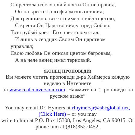
С престола из слоновой кости Он не правил,
Он на кресте Голгофы жизнь оставил;
Для грешников, всё что имел почёл тщетою,
С креста Он Царство видел пред Собою.
Тот грубый крест Его престолом стал,
И лишь в сердцах Своим Он царством
управлял;
Свою любовь Он описал цветом багровым,
А на челе венец имел терновый.
(КОНЕЦ ПРОПОВЕДИ)
Вы можете читать проповеди д-ра Хаймерса каждую
неделю в Интернете
на
www.realconversion.com
. Нажмите на “Проповеди на
русском языке”
You may email Dr. Hymers at
rlhymersjr@sbcglobal.net,
(Click Here)
– or you may
write to him at P.O. Box 15308, Los Angeles, CA 90015. Or
phone him at (818)352-0452.