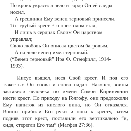
Но кровь украсила чело и гордо Он её следы
носил,
А грешники Ему венец терновый принесли.
Тот грубый крест Его престолом стал,
И лишь в сердцах Своим Он царством
управлял;
Свою любовь Он описал цветом багровым,
А на челе венец имел терновый.
(“Венец терновый” Ира Ф. Стэнфилл, 1914-
1993).
Иисус вышел, неся Свой крест. И под его
тяжестью Он снова и снова падал. Наконец воины
заставили человека по имени Симон Киринеянин
нести крест. По приходу на Голгофу, они предложили
Ему напиток из кислого вина, но Он отказался.
Воины прибили Его руки и ноги к кресту, затем
подняв этот крест, поставили его вертикально “и,
сидя, стерегли Его там” (Матфея 27:36).