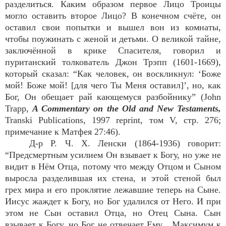
разделиться. Каким образом первое Лицо Троицы
могло оставить второе Лицо? В конечном счёте, он
оставил свои попытки и вышел вон из комнаты,
чтобы поужинать с женой и детьми. О великой тайне,
заключённой в крике Спасителя, говорил и
пуританский толкователь Джон Трэпп (1601-1669),
который сказал: “Как человек, он воскликнул: ‘Боже
мой! Боже мой! [для чего Ты Меня оставил]’, но, как
Бог, Он обещает рай кающемуся разбойнику” (John
Trapp,
A Commentary on the Old and New Testaments,
Transki Publications, 1997 reprint, том V, стр. 276;
примечание к Матфея 27:46).
Д-р Р. Ч. Х. Ленски (1864-1936) говорит:
“Предсмертным усилием Он взывает к Богу, но уже не
видит в Нём Отца, потому что между Отцом и Сыном
выросла разделившая их стена, и этой стеной был
грех мира и его проклятие лежавшие теперь на Сыне.
Иисус жаждет к Богу, но Бог удалился от Него. И при
этом не Сын оставил Отца, но Отец Сына. Сын
взывает к Богу, но Бог не отвечает Ему... Максимум к