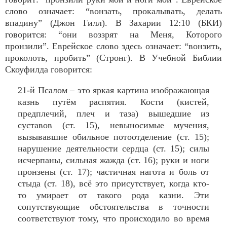
слово означает: “вонзать, прокалывать, делать
впадину” (Джон Гилл). В Захарии 12:10 (БКИ)
говорится: “они воззрят на Меня, Которого
пронзили”. Еврейское слово здесь означает: “вонзить,
проколоть, пробить” (Стронг). В Учебной Библии
Скоуфилда говорится:
21-й Псалом – это яркая картина изображающая
казнь путём распятия. Кости (кистей,
предплечий, плеч и таза) вышедшие из
суставов (ст. 15), невыносимые мучения,
вызывавшие обильное потоотделение (ст. 15);
нарушение деятельности сердца (ст. 15); силы
исчерпаны, сильная жажда (ст. 16); руки и ноги
пронзены (ст. 17); частичная нагота и боль от
стыда (ст. 18), всё это присутствует, когда кто-
то умирает от такого рода казни. Эти
сопутствующие обстоятельства в точности
соответствуют тому, что происходило во время