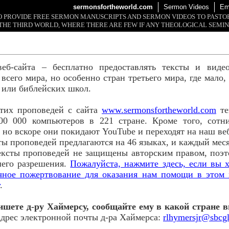
sermonsfortheworld.com
Sermon Videos
Em
 TO PROVIDE FREE SERMON MANUSCRIPTS AND SERMON VIDEOS TO PAST
THE THIRD WORLD, WHERE THERE ARE FEW IF ANY THEOLOGICAL SEMIN
веб-сайта – бесплатно предоставлять тексты и виде
всего мира, но особенно стран третьего мира, где мало
 или библейских школ.
этих проповедей с сайта
www.sermonsfortheworld.com
те
00 000 компьютеров в 221 стране. Кроме того, сотн
 но вскоре они покидают YouTube и переходят на наш ве
ты проповедей предлагаются на 46 языках, и каждый ме
ексты проповедей не защищены авторским правом, поэ
шего разрешения.
Пожалуйста, нажмите здесь, если вы х
ячное пожертвование для оказания нам помощи в этом 
.
ишете д-ру Хаймерсу, сообщайте ему в какой стране в
дрес электронной почты д-ра Хаймерса:
rlhymersjr@sbcgl