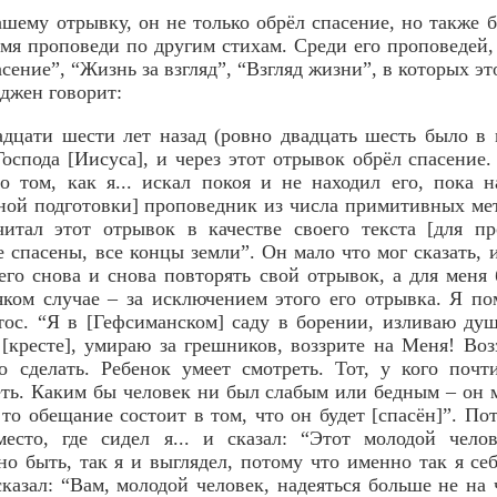
шему отрывку, он не только обрёл спасение, но также б
емя проповеди по другим стихам. Среди его проповедей, 
ение”, “Жизнь за взгляд”, “Взгляд жизни”, в которых эт
джен говорит:
адцати шести лет назад (ровно двадцать шесть было в 
 Господа [Иисуса], и через этот отрывок обрёл спасение
о том, как я... искал покоя и не находил его, пока 
ой подготовки] проповедник из числа примитивных мето
итал этот отрывок в качестве своего текста [для п
е спасены, все концы земли”. Он мало что мог сказать, 
 его снова и снова повторять свой отрывок, а для меня
ком случае – за исключением этого его отрывка. Я по
тос. “Я в [Гефсиманском] саду в борении, изливаю душ
 [кресте], умираю за грешников, воззрите на Меня! Во
о сделать. Ребенок умеет смотреть. Тот, у кого почт
ть. Каким бы человек ни был слабым или бедным – он 
 то обещание состоит в том, что он будет [спасён]”. По
есто, где сидел я... и сказал: “Этот молодой чело
о быть, так я и выглядел, потому что именно так я себ
сказал: “Вам, молодой человек, надеяться больше не на ч