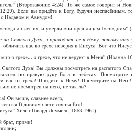
итель” (Второзаконие 4:24). То же самое говорит и Но
12:29). Если вы придёте к Богу, будучи неспасённым, то
ь с Надавом и Авиудом!
оспода и сжег их, и умерли они пред лицем Господним” (
 на Святого Духа, и приходить не к Нему, потому что
 обличить вас во грехе неверия в Иисуса. Вот что Иисус
мир о грехе... о грехе, что не веруют в Меня” (Иоанна 16
на Святого Духа! Вы должны посмотреть на распятого Спа
 воссел по правую руку Бога в небесах! Посмотрите 
ти вас от греха! Придите к Нему! Посмотрите на Него!
ьно не посмотрев на него, не так ли?
са! Он выше, славнее всего,
ссеются В дивном свете сиянья Его!
исуса” Хелен Говард Леммель, 1863-1961).
й брат, прими!
гляни;