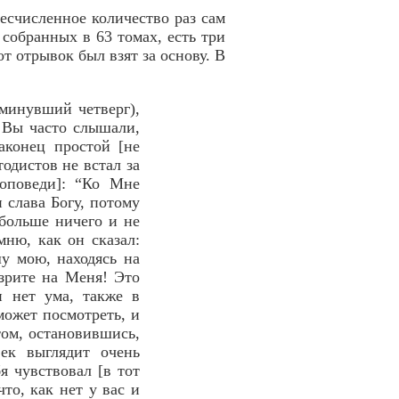
есчисленное количество раз сам
собранных в 63 томах, есть три
от отрывок был взят за основу. В
минувший четверг),
. Вы часто слышали,
наконец простой [не
дистов не встал за
роповеди]: “Ко Мне
и слава Богу, потому
 больше ничего и не
мню, как он сказал:
у мою, находясь на
ззрите на Меня! Это
и нет ума, также в
может посмотреть, и
том, остановившись,
век выглядит очень
я чувствовал [в тот
то, как нет у вас и