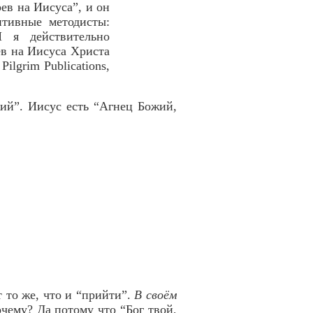
ев на Иисуса”, и он
итивные методисты:
И я действительно
ев на Иисуса Христа
 Pilgrim Publications,
жий”. Иисус есть “Агнец Божий,
т то же, что и “прийти”.
В своём
чему? Да потому что “Бог твой,