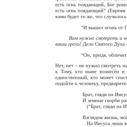
есть огнь поядающий, Бог ревн
есть огнь поядающий” (Евреям 
вами будет то же, что случилос
“И вышел огонь от Г
Вам нужно смотреть и не
ваши грехи!
Дело Святого Духа –
“Он, придя, обличит 
Нет, нет – не нужно смотреть 
к Тому, кто ныне вознесён и
единственный, кто может спас
подойти к человеку, предварител
Брат, гляди на Иису
И земные скорби ра
(“Брат, гляди на И
Взглядом жизнь, мо
На Иисуса лишь вз