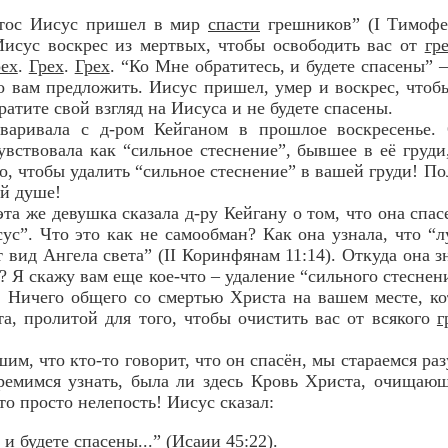
стос Иисус пришел в мир
спасти
грешников” (I Тимофею
Иисус воскрес из мертвых, чтобы освободить вас от
гр
рех
.
Грех
.
Грех
. “Ко Мне обратитесь, и будете спасены” 
го вам предложить. Иисус пришел, умер и воскрес, чтоб
ратите свой взгляд на Иисуса и не будете спасены.
варивала с д-ром Кейганом в прошлое воскресенье. О
увствовала как “сильное стеснение”, бывшее в её груди,
го, чтобы удалить “сильное стеснение” в вашей груди! П
ей душе!
эта же девушка сказала д-ру Кейгану о том, что она спас
исус”. Что это как не самообман? Как она узнала, что “
 вид Ангела света” (II Коринфянам 11:14). Откуда она з
а? Я скажу вам еще кое-что – удаление “сильного стеснен
! Ничего общего со смертью Христа на вашем месте, к
а, пролитой для того, чтобы очистить вас от всякого
г
шим, что кто-то говорит, что он спасён, мы стараемся ра
ремимся узнать, была ли здесь Кровь Христа, очищаю
то просто нелепость! Иисус сказал:
и будете спасены...” (Исаии 45:22).