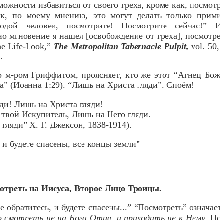
можности избавиться от своего греха, кроме как, посмотр
ак, по моему мнению, это могут делать только прим
одой человек, посмотрите! Посмотрите сейчас!” 
дно мгновение я нашел [освобождение от греха], посмотр
he Life-Look,”
The Metropolitan Tabernacle Pulpit,
vol. 50,
.
то м-ром Гриффитом, проясняет, кто же этот “Агнец Бо
а” (Иоанна 1:29). “Лишь на Христа гляди”. Споём!
ди! Лишь на Христа гляди!
 твой Искупитель, Лишь на Него гляди.
ляди” Х. Г. Джексон, 1838-1914).
 и будете спасены, все концы земли”
отреть на Иисуса, Второе Лицо Троицы.
 обратитесь, и будете спасены...” “Посмотреть” означае
 смотреть не на Бога Отца, и приходить не к Нему.
По