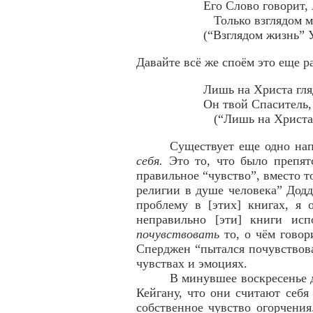
Его Слово говорит,
Только взглядом м
(“Взглядом жизнь” 
Давайте всё же споём это еще ра
Лишь на Христа гля
Он твой Спаситель,
(“Лишь на Христа г
Существует еще одно на
себя.
Это то, что было препятс
правильное “чувство”, вместо т
религии в душе человека” Дод
проблему в [этих] книгах, я 
неправильно [эти] книги ис
почувствовать
то, о чём говор
Сперджен “пытался почувствова
чувствах и эмоциях.
В минувшее воскресенье д
Кейгану, что они считают себя
собственное чувство огорчени