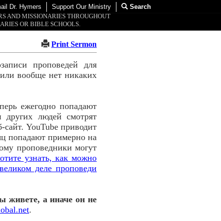
ail Dr. Hymers
Support Our Ministry
Search
ORS AND MISSIONARIES THROUGHOUT
ARIES OR BIBLE SCHOOLS.
Print Sermon
озаписи проповедей для
, или вообще нет никаких
перь ежегодно попадают
и других людей смотрят
б-сайт. YouTube приводит
сяц попадают примерно на
тому проповедники могут
отите узнать, как можно
великом деле проповеди
ы живете, а иначе он не
obal.net
.