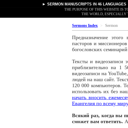
►
SERMON MANUSCRIPTS
IN 46 LANGUAGES
THE PURPOSE OF THIS WEBSITE IS
THE WORLD, ESPECIALLY 
Sermons Index
Sermon
Предназначение этого 
пасторов и миссионеров 
богословских семинарий
Тексты и видеозаписи 
приблизительно на 1 5
видеозаписи на YouTube,
людей на наш сайт. Текс
120 000 компьютеров. Т
использовать их без на
начать вносить ежемес
Евангелия по всему миру
Всякий раз, когда вы п
сможет вам ответить.
А