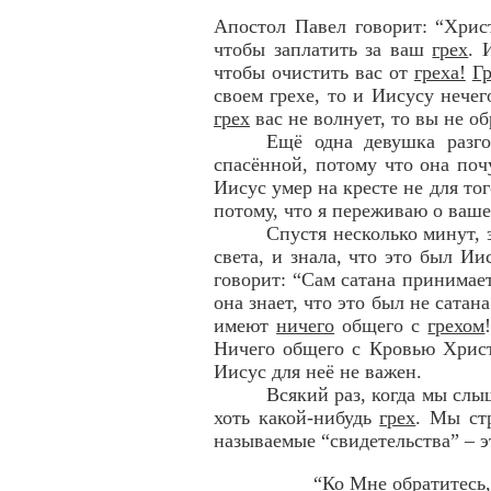
Апостол Павел говорит: “Хри
чтобы заплатить за ваш
грех
. 
чтобы очистить вас от
греха!
Г
своем грехе, то и Иисусу нече
грех
вас не волнует, то вы не об
Ещё одна девушка разго
спасённой, потому что она поч
Иисус умер на кресте не для то
потому, что я переживаю о ваш
Спустя несколько минут, 
света, и знала, что это был И
говорит: “Сам сатана принимает
она знает, что это был не сатан
имеют
ничего
общего с
грехом
Ничего общего с Кровью Христ
Иисус для неё не важен.
Всякий раз, когда мы слы
хоть какой-нибудь
грех
. Мы ст
называемые “свидетельства” – э
“Ко Мне обратитесь, 