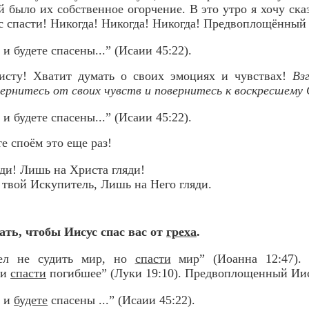
й было их собственное огорчение. В это утро я хочу ска
с спасти! Никогда! Никогда! Никогда! Предвоплощённый 
и будете спасены...” (Исаии 45:22).
сту! Хватит думать о своих эмоциях и чувствах!
Вз
ернитесь от своих чувств и повернитесь к воскресшему
и будете спасены...” (Исаии 45:22).
е споём это еще раз!
ди! Лишь на Христа гляди!
 твой Искупитель, Лишь на Него гляди.
ать, чтобы Иисус спас вас от
греха
.
шел не судить мир, но
спасти
мир” (Иоанна 12:47).
 и
спасти
погибшее” (Луки 19:10). Предвоплощенный Иис
, и
будете
спасены ...” (Исаии 45:22).