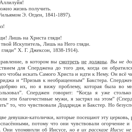
 Аллилуйя!
ожно жизнь получить.
Уильямом Э. Огден, 1841-1897).
з!
ди! Лишь на Христа гляди!
 твой Искупитель, Лишь на Него гляди.
ляди” Х. Г. Джексон, 1838-1914).
правление, в котором вы
смотреть
не
должны
.
Вы не д
твием для Сперджена до того дня, когда он обратилс
ого чтобы искать Самого Христа и идти к Нему. Он всё 
дриджа и “Призыв к необращенным” Бакстера. Сперджен
одобряю их, но я вижу проблему, которая была во м
пользовал”. Сперджен говорит: “Когда я уже столь
или эти благочестивые мужи, я застрял на этом” (Сперд
ть” то, что чувствовали Доддридж и Бакстер. Но безус
ве девушки-католички, которые посещают эту церковь, р
 спасёнными, потому что они чувствовали огорчение и
я. Они упомянули об Иисусе,
но в их рассказе Иисус н