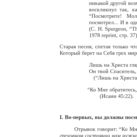
никакой другой воз
воскликнул так, к
“Посмотрите! Мол
посмотрел... И в о
(C. H. Spurgeon, “T
1978 reprint, стр. 37)
Старая песня, спетая только ч
Который берет на Себя грех мир
Лишь на Христа гля
Он твой Спаситель,
(“Лишь на Христа г
“Ко Мне обратитесь,
(Исаии 45:22).
I. Во-первых, вы должны посм
Отрывок говорит: “Ко Мне
греховном состоянии вам нужно