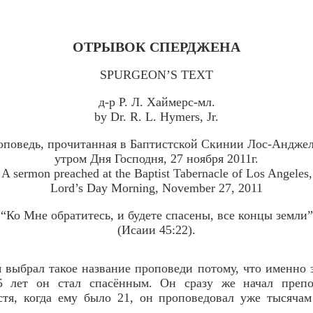
ОТРЫВОК СПЕРДЖЕНА
SPURGEON’S TEXT
д-р Р. Л. Хаймерс-мл.
by Dr. R. L. Hymers, Jr.
оповедь, прочитанная в Баптистской Скинии Лос-Анджел
утром Дня Господня, 27 ноября 2011г.
A sermon preached at the Baptist Tabernacle of Los Angeles,
Lord’s Day Morning, November 27, 2011
“Ко Мне обратитесь, и будете спасены, все концы земли”
(Исаии 45:22).
 выбрал такое название проповеди потому, что именно 
15 лет он стал спасённым. Он сразу же начал преп
стя, когда ему было 21, он проповедовал уже тысячам