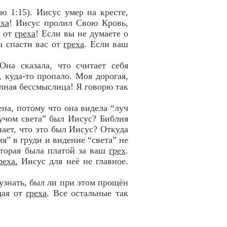
 1:15). Иисус умер на кресте,
еха
! Иисус пролил Свою Кровь,
– от
греха
! Если вы не думаете о
ы спасти вас от
греха
. Если ваш
на сказала, что считает себя
 куда-то пропало. Моя дорогая,
олная бессмыслица! Я говорю так
ена, потому что она видела “луч
лучом света” был Иисус? Библия
нает, что это был Иисус? Откуда
ия” в груди и видение “света” не
оторая была платой за ваш
грех
.
реха.
Иисус для неё не главное.
зузнать, был ли при этом прощён
щая от
греха
. Все остальные так