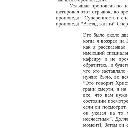
Услышав проповедь по на
цитировал этот отрывок, во вр
проповеди: “Суверенность и спас
проповеди “Взгляд жизни” Спер
Это было около дв
когда я воззрел на
как я рассказывал 
имеющий специальн
кафедру и не проч
обратитесь, и будет
что это заставляло
нужно было, во вся
“Это говорит Хрис
грани смерти, я на
все, что вам нужн
состоянии посмотре
если он посмотрит,
он указал на то м
несчастным”. Должн
момент]. Затем он 