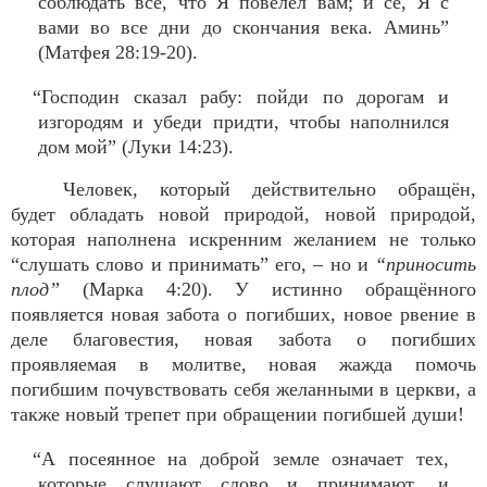
соблюдать всё, что Я повелел вам; и се, Я с
вами во все дни до скончания века. Аминь”
(Матфея 28:19-20).
“Господин сказал рабу: пойди по дорогам и
изгородям и убеди придти, чтобы наполнился
дом мой” (Луки 14:23).
Человек, который действительно обращён,
будет обладать новой природой, новой природой,
которая наполнена искренним желанием не только
“слушать слово и принимать” его, – но и
“приносить
плод”
(Марка 4:20). У истинно обращённого
появляется новая забота о погибших, новое рвение в
деле благовестия, новая забота о погибших
проявляемая в молитве, новая жажда помочь
погибшим почувствовать себя желанными в церкви, а
также новый трепет при обращении погибшей души!
“А посеянное на доброй земле означает тех,
которые слушают слово и принимают, и