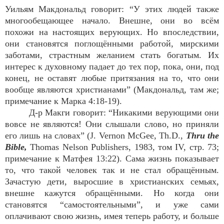
Уильям Макдональд говорит: “У этих людей также
многообещающее начало. Внешне, они во всём
похожи на настоящих верующих. Но впоследствии,
они становятся поглощёнными работой, мирскими
заботами, страстным желанием стать богатым. Их
интерес к духовному падает до тех пор, пока, они, под
конец, не оставят любые притязания на то, что они
вообще являются христианами” (Макдональд, там же;
примечание к Марка 4:18-19).
Д-р Макги говорит: “Никакими верующими они
вовсе не являются! Они слышали слово, но приняли
его лишь на словах” (J. Vernon McGee, Th.D.,
Thru the
Bible,
Thomas Nelson Publishers, 1983, том IV, стр. 73;
примечание к Матфея 13:22). Сама жизнь показывает
то, что такой человек так и не стал обращённым.
Зачастую дети, выросшие в христианских семьях,
внешне кажутся обращёнными. Но когда они
становятся “самостоятельными”, и уже сами
оплачивают свою жизнь, имея теперь работу, и больше