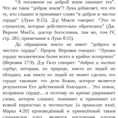
“А посеянное на доброй земле означает тех”.
Что же такое “добрая земля”? Лука добавляет, что это
те, кто слышит и принимает слово “в доброе и чистое
сердце” (Луки 8:15). Д-р Макги говорит: “Это те
слушатели, которые действительно обратились” (Дж.
Вернон МакГи, доктор богословия, там же, том IV,
стр. 281; примечание к Луки 8:15).
До обращения никто не имеет “доброго и
чистого сердца”. Пророк Иеремия говорит: “Лукаво
сердце человеческое более всего и крайне испорчено”
(Иеремия 17:9). Д-р Гилл говорит:
“доброе и чистое
сердце,
которым, по природе, никто из людей не
обладает, как никто из людей не может сделать это
сердце таковым: это дело Божие, которое является
результатом Его действенной благодати... Это новое,
исправное сердце... и поэтому он крепко удерживает
слово, которое слышит, понимает и принимает со
всякой верностью и честностью:
[и приносит плод,
Марка 4:20] произведённый и принесённый таким
слушателем плод, является настоящим плодом