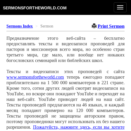
Toggl
SERMONSFORTHEWORLD.COM
navig
Print Sermon
Sermons Index
Sermon
Предназначение этого веб-сайта – бесплатно
предоставлять тексты и видеозаписи проповедей для
пасторов и миссионеров всего мира, но особенно стран
третьего мира, где мало, или вообще нет никаких
богословских семинарий или библейских школ.
Тексты и видеозаписи этих проповедей с сайта
www.sermonsfortheworld.com
теперь ежегодно попадают
приблизительно на 1 500 000 компьютеров в 221 стране.
Кроме того, сотни других людей смотрят видеозаписи на
YouTube, но вскоре они покидают YouTube и переходят на
наш веб-сайт. YouTube приводит людей на наш сайт.
Тексты проповедей предлагаются на 46 языках, и каждый
месяц попадают примерно на 120 000 компьютеров.
Тексты проповедей не защищены авторским правом,
поэтому проповедники могут использовать их без нашего
разрешения.
Пожалуйста, нажмите здесь, если вы хотите