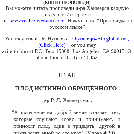
(КОНЕЦ ПРОПОВЕДИ)
Вы можете читать проповеди д-ра Хаймерса каждую
неделю в Интернете
на
www.realconversion.com
. Нажмите на “Проповеди на
русском языке”
You may email Dr. Hymers at
rlhymersjr@sbcglobal.net,
(Click Here)
– or you may
write to him at P.O. Box 15308, Los Angeles, CA 90015. Or
phone him at (818)352-0452.
ПЛАН
ПЛОД ИСТИННО ОБРАЩЁННОГО!
д-р Р. Л. Хаймерс-мл.
“А посеянное на доброй земле означает тех,
которые слушают слово и принимают, и
приносят плод, один в тридцать, другой в
шестьдесят, иной во сто крат” (Марка 4:20).