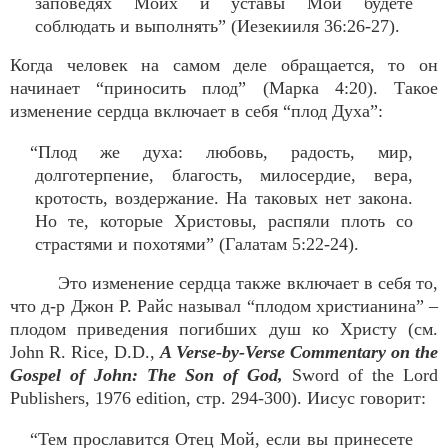
заповедях Моих и уставы Мои будете
соблюдать и выполнять” (Иезекииля 36:26-27).
Когда человек на самом деле обращается, то он
начинает “приносить плод” (Марка 4:20). Такое
изменение сердца включает в себя “плод Духа”:
“Плод же духа: любовь, радость, мир,
долготерпение, благость, милосердие, вера,
кротость, воздержание. На таковых нет закона.
Но те, которые Христовы, распяли плоть со
страстями и похотями” (Галатам 5:22-24).
Это изменение сердца также включает в себя то,
что д-р Джон Р. Райс называл “плодом христианина” –
плодом приведения погибших душ ко Христу (см.
John R. Rice, D.D.,
A Verse-by-Verse Commentary on the
Gospel of John: The Son of God,
Sword of the Lord
Publishers, 1976 edition, стр. 294-300). Иисус говорит:
“Тем прославится Отец Мой, если вы принесете