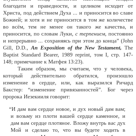
благодати и праведности, и целиком исходит от
Христа, под действием Духа ... и приносится во славе
Божией; и хотя и не приносится в том же количестве
во всём, тем не менее он такого же качества, и
приносится, по словам Луки,
с терпением,
постоянно
и непрерывно ... сохраняясь при этом до конца” (John
Gill, D.D.,
An Exposition of the New Testament,
The
Baptist Standard Bearer, 1989 reprint, том I, стр. 147-
148; примечание к Матфея 13:23).
Таким образом, мы считаем, что у человека,
который действительно обратился, произошло
изменение в сердце, или, как выразился Ричард
Бакстер: “изменение привязанностей”. Бог через
пророка Иезекииля говорит:
“И дам вам сердце новое, и дух новый дам вам;
и возьму из плоти вашей сердце каменное, и
дам вам сердце плотяное. Вложу внутрь вас дух
Мой и сделаю то, что вы будете ходить в