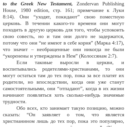
to the Greek New Testament,
Zondervan Publishing
House, 1980 edition, стр. 161; примечание к Луки
8:14). Они “уходят, покидают” свою поместную
церковь. В течении какого-то времени они могут
походить в другую церковь для того, чтобы успокоить
свою совесть, но и там они долго не задержатся,
потому что они “не имеют в себе корня” (Марка 4:17),
что значит – необращенные они никогда не были
“укоренены и утверждены в Нем” (Колоссянам 2:7).
Если таковые выросли в церкви, и
воспитывались родителями-христианами, то они
могут остаться там до тех пор, пока за все платят их
родители, но впоследствии, когда они уже станут
самостоятельными, они “отпадают”, когда в их жизни
начинают появляться хоть сколько-нибудь значимые
трудности.
Обо всех, кто занимает такую позицию, можно
сказать: “Он заявляет о том, что является
христианином лишь до тех пор, пока это популярно,