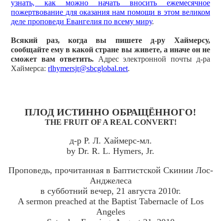
узнать, как можно начать вносить ежемесячное
пожертвование для оказания нам помощи в этом великом
деле проповеди Евангелия по всему миру
.
Всякий раз, когда вы пишете д-ру Хаймерсу,
сообщайте ему в какой стране вы живете, а иначе он не
сможет вам ответить.
Адрес электронной почты д-ра
Хаймерса:
rlhymersjr@sbcglobal.net
.
ПЛОД ИСТИННО ОБРАЩЁННОГО!
THE FRUIT OF A REAL CONVERT!
д-р Р. Л. Хаймерс-мл.
by Dr. R. L. Hymers, Jr.
Проповедь, прочитанная в Баптистской Скинии Лос-
Анджелеса
в субботний вечер, 21 августа 2010г.
A sermon preached at the Baptist Tabernacle of Los
Angeles