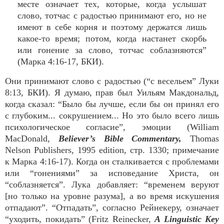
месте означает тех, которые, когда услышат
слово, тотчас с радостью принимают его, но не
имеют в себе корня и поэтому держатся лишь
какое-то время; потом, когда настанет скорбь
или гонение за слово, тотчас соблазняются”
(Марка 4:16-17, БКИ).
Они принимают слово с радостью (“с весельем” Луки
8:13, БКИ). Я думаю, прав был Уильям Макдональд,
когда сказал: “Было бы лучше, если бы он принял его
с глубоким... сокрушением... Но это было всего лишь
психологическое согласие”, эмоции (William
MacDonald,
Believer’s Bible Commentary,
Thomas
Nelson Publishers, 1995 edition, стр. 1330; примечание
к Марка 4:16-17). Когда он сталкивается с проблемами
или “гонениями” за исповедание Христа, он
“соблазняется”. Лука добавляет: “временем веруют
[но только на уровне разума], а во время искушения
отпадают”. “Отпадать”, согласно Рейнекеру, означает
“уходить, покидать” (Fritz Reinecker,
A Linguistic Key