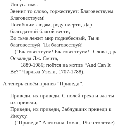
Иисуса имя.
Звенит то слово, торжествует: Благовествуем!
Благовествуем!
Погибшим людям, роду смерти, Дар
благодатной благой вести;
Во тьме лежит мир поднебесный, Ты ж
благовествуй! Ты благовествуй!
(“Благовествуем! Благовествуем!” Слова д-ра
Освальда Дж. Смита,
1889-1986; поётся на мотив “And Can It
Be?” Чарльза Уэсли, 1707-1788).
А теперь споём припев “Приведи”.
Приведи, их приведи, С полей греха и зла ты
их приведи,
Приведи, их приведи, Заблудших приведи к
Иисусу.
(“Приведи” Алексина Томас, 19-е столетие).