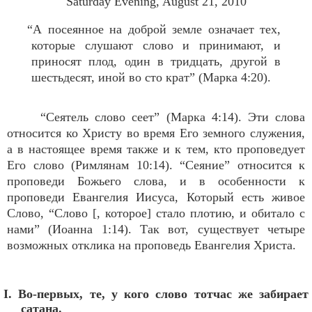
Saturday Evening, August 21, 2010
“А посеянное на доброй земле означает тех,
которые слушают слово и принимают, и
приносят плод, один в тридцать, другой в
шестьдесят, иной во сто крат” (Марка 4:20).
“Сеятель слово сеет” (Марка 4:14). Эти слова
относится ко Христу во время Его земного служения,
а в настоящее время также и к тем, кто проповедует
Его слово (Римлянам 10:14). “Сеяние” относится к
проповеди Божьего слова, и в особенности к
проповеди Евангелия Иисуса, Который есть живое
Слово, “Слово [, которое] стало плотию, и обитало с
нами” (Иоанна 1:14). Так вот, существует четыре
возможных отклика на проповедь Евангелия Христа.
I. Во-первых, те, у кого слово тотчас же забирает
сатана.