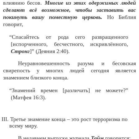
влиянию бесов.
Многие из этих одержимых людей
сделают всё возможное, чтобы заставить вас
покинуть вашу поместную церковь.
Но Библия
говорит,
“Спасайтесь от рода сего развращенного
[испорченного, бесчестного, искривлённого,
Стронг
]” (Деяния 2:40).
Неуравновешенность разума и бесовская
свирепость у многих людей сегодня является
знамением близкого конца.
“Знамений времен [различать] не можете?”
(Матфея 16:3).
III. Третье знамение конца – это рост терроризма по
всему миру.
В недавнем выпуске журнала
Тайм
говорится: