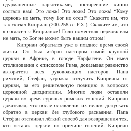
одурманенные наркотиками, постаревшие хиппи
солгали вам! Это ложь! Это ложь! Это ложь! “Кому
церковь не мать, тому Бог не отец!” Скажите им, что
так сказал Киприан (200-258 от Р.Х.). Скажите им, что
я согласен с Киприаном! Если поместная церковь вам
не мать, то Бог не может быть вашим отцом!
Киприан обратился уже в позднее время своей
жизни. Он был избран пастором самой крупной
церкви в Африке, в городе Карфагене. Он имел
столкновения с епископом Рима, доказывая равенство
авторитета всех руководящих пасторов. Папа
римский, Стефан, угрожал отлучить Киприана от
церкви, за его решительную позицию в вопросах
церковной дисциплины. Многие люди оставили
церкви во время суровых римских гонений. Киприан
доказывал, что после оставления их нельзя допускать
обратно в церкви без глубокого раскаяния. Папа
Стефан отстаивал лёгкий способ для возвращения тех,
кто оставил церкви по причине гонений. Киприан