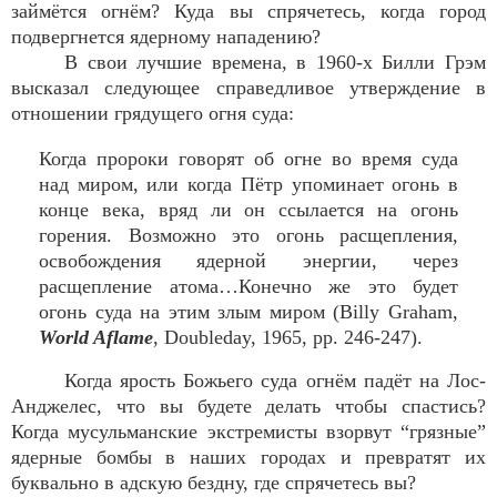
займётся огнём? Куда вы спрячетесь, когда город
подвергнется ядерному нападению?
В свои лучшие времена, в 1960-х Билли Грэм
высказал следующее справедливое утверждение в
отношении грядущего огня суда:
Когда пророки говорят об огне во время суда
над миром, или когда Пётр упоминает огонь в
конце века, вряд ли он ссылается на огонь
горения. Возможно это огонь расщепления,
освобождения ядерной энергии, через
расщепление атома…Конечно же это будет
огонь суда на этим злым миром (Billy Graham,
World Aflame
, Doubleday, 1965, pp. 246-247).
Когда ярость Божьего суда огнём падёт на Лос-
Анджелес, что вы будете делать чтобы спастись?
Когда мусульманские экстремисты взорвут “грязные”
ядерные бомбы в наших городах и превратят их
буквально в адскую бездну, где спрячетесь вы?