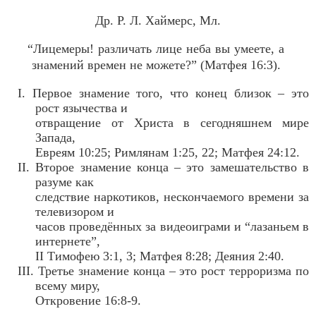
Др. Р. Л. Хаймерс, Мл.
“Лицемеры! различать лице неба вы умеете, а
знамений времен не можете?” (Матфея 16:3).
I. Первое знамение того, что конец близок – это
рост язычества и
отвращение от Христа в сегодняшнем мире
Запада,
Евреям 10:25; Римлянам 1:25, 22; Матфея 24:12.
II. Второе знамение конца – это замешательство в
разуме как
следствие наркотиков, нескончаемого времени за
телевизором и
часов проведённых за видеоиграми и “лазаньем в
интернете”,
II Тимофею 3:1, 3; Матфея 8:28; Деяния 2:40.
III. Третье знамение конца – это рост терроризма по
всему миру,
Откровение 16:8-9.