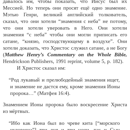
давалось им, чтобы показать, что Иисус был их
Мессией. Но теперь они просят ещё одно знамение.
Мэтью Генри, великий английский толкователь,
сказал, что они хотели “знамения с неба” не потому,
что они хотели уверовать в Него. Они хотели
знамения “с неба” чтобы они могли приписать его
сатане, “князю, господствующему в воздухе”. Они
хотели доказать, что Христос служил сатане, а не Богу
(
Matthew Henry’s Commentary on the Whole Bible,
Hendrickson Publishers, 1991 reprint, volume 5, p. 182).
И Христос сказал им:
“Род лукавый и прелюбодейный знамения ищет,
и знамение не дастся ему, кроме знамения Ионы
пророка…” (Матфея 16:4).
Знамением Ионы пророка было воскресение Христа
из мёртвых.
“Ибо как Иона был во чреве кита [“морского
чудовища”] три дня и три ночи, так и Сын