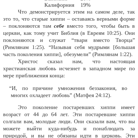
Калифорния
19%
Что демонстрируется этим на самом деле, так
это то, что старые хиппи – оставаясь верными форме
– поклоняются там
себе
вместо того, чтобы быть в
церкви, как тому учит Библия (в Евреям 10:25). Они
поклоняются и служат “твари вместо Творца”
(Римлянам 1:25). “Называя себя мудрыми [большая
часть поколения хиппи], обезумели” (Римлянам 1:22).
Христос сказал нам, что настоящая
христианская любовь исчезнет в западном мире по
мере приближения конца:
“И, по причине умножения беззакония, во
многих охладеет любовь” (Матфея 24:12).
Это поколение постаревших хиппи имеет
возраст от 44 до 64 лет. Эти постаревшие хиппи
солгали вам, молодые люди. Они сказали вам, что вы
можете выйти куда-нибудь и понаблюдать за
природой, и вы не обязаны идти в церковь. Эти