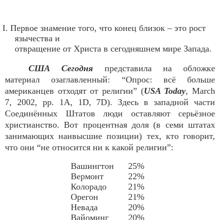
I. Первое знамение того, что конец близок – это рост
язычества и
отвращение от Христа в сегодняшнем мире Запада.
США Сегодня
представила на обложке
материал озаглавленный: “Опрос: всё больше
американцев отходят от религии” (
USA Today
, March
7, 2002, pp. 1A, 1D, 7D). Здесь в западной части
Соединённых Штатов люди оставляют серьёзное
христианство. Вот процентная доля (в семи штатах
занимающих наивысшие позиции) тех, кто говорит,
что они “не относится ни к какой религии”:
Вашингтон
25%
Вермонт
22%
Колорадо
21%
Орегон
21%
Невада
20%
Вайоминг
20%