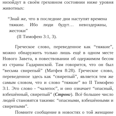
низойдут в своём греховном состоянии ниже уровня
животных:
“Знай же, что в последние дни наступят времена
тяжкие. Ибо люди будут… невоздержны,
жестоки”
(II Тимофею 3:1, 3).
Греческое слово, переведенное как “тяжкие”,
можно обнаружить только лишь ещё в одном месте
Нового Завета, в повествовании об одержимом бесом
из страны Гадаринской. Там говорится, что он был
“весьма свирепый” (Матфея 8:28). Греческое слово,
переведенное здесь как “свирепый”, является тем же
самым словом, что и слово “тяжкие” во II Тимофею
3:1. Это слово - “чалепос”, и оно означает “опасный,
взбешённый, свирепый” (
Стронг
). Всё большее число
людей становятся такими: “опасными, взбешёнными и
свирепыми”.
Помните сообщение в новостях о той женщине