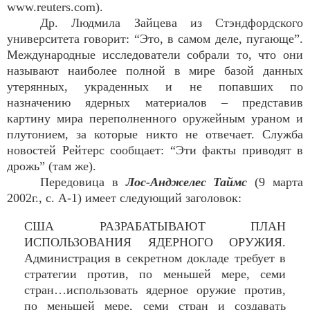
www.reuters.com).
Др. Людмила Зайцева из Стэндфордского
университета говорит: “Это, в самом деле, пугающе”.
Международные исследователи собрали то, что они
называют наиболее полной в мире базой данных
утерянных, украденных и не попавших по
назначению ядерных материалов – представив
картину мира переполненного оружейным ураном и
плутонием, за которые никто не отвечает. Служба
новостей Рейтерс сообщает: “Эти факты приводят в
дрожь” (там же).
Передовица в
Лос-Анджелес Таймс
(9 марта
2002г., с. A-1) имеет следующий заголовок:
США РАЗРАБАТЫВАЮТ ПЛАН
ИСПОЛЬЗОВАНИЯ ЯДЕРНОГО ОРУЖИЯ.
Администрация в секретном докладе требует в
стратегии против, по меньшей мере, семи
стран…использовать ядерное оружие против,
по меньшей мере, семи стран и создавать