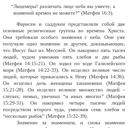
“Лицемеры! различать лице неба вы умеете, а
знамений времен не можете?” (Матфея 16:3).
Фарисеи и саддукеи представляли собой две
основные религиозные группы во времена Христа.
Они требовали особого знамения с неба. Они уже
получали одно знамение за другим, доказывающие,
что Иисус был их Мессией. Он накормил пять тысяч
людей, чудом умножив пять хлебов и две рыбы
(Матфея 14:15-21). Он ходил по воде Галилейского
моря (Матфея 14:22-33). Он исцелил великое число
людей, которые прикасались к Нему (Матфея 14:36).
Он исцелил дочь женщины хананеянки (Матфея
15:21-28). Он исцелил великое множество людей –
слепых, немых, увечных “и иных многих” (Матфея
15:29-31). Он накормил четыре тысячи людей
посредством второго чуда, умножив семь хлебов и
“несколько рыбок” (Матфея 15:32-39).
Знамение за знамением, и снова знамение