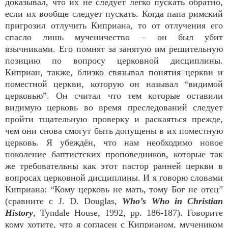
доказывал, что их не следует легко пускать обратно,
если их вообще следует пускать. Когда папа римский
пригрозил отлучить Киприана, то от отлучения его
спасло лишь мученичество – он был убит
язычниками. Его помнят за занятую им решительную
позицию по вопросу церковной дисциплины.
Киприан, также, близко связывал понятия церкви и
поместной церкви, которую он называл “видимой
церковью”. Он считал что тем которые оставили
видимую церковь во время преследований следует
пройти тщательную проверку и раскаяться прежде,
чем они снова смогут быть допущены в их поместную
церковь. Я убеждён, что нам необходимо новое
поколение баптистских проповедников, которые так
же требовательны как этот пастор ранней церкви в
вопросах церковной дисциплины. И я говорю словами
Киприана: “Кому церковь не мать, тому Бог не отец”
(сравните с J. D. Douglas,
Who’s Who in Christian
History
, Tyndale House, 1992, pp. 186-187). Говорите
кому хотите, что я согласен с Киприаном, мучеником