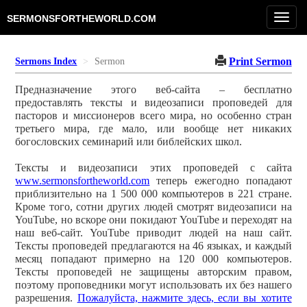
Toggl
SERMONSFORTHEWORLD.COM
navig
Print Sermon
Sermons Index
Sermon
Предназначение этого веб-сайта – бесплатно
предоставлять тексты и видеозаписи проповедей для
пасторов и миссионеров всего мира, но особенно стран
третьего мира, где мало, или вообще нет никаких
богословских семинарий или библейских школ.
Тексты и видеозаписи этих проповедей с сайта
www.sermonsfortheworld.com
теперь ежегодно попадают
приблизительно на 1 500 000 компьютеров в 221 стране.
Кроме того, сотни других людей смотрят видеозаписи на
YouTube, но вскоре они покидают YouTube и переходят на
наш веб-сайт. YouTube приводит людей на наш сайт.
Тексты проповедей предлагаются на 46 языках, и каждый
месяц попадают примерно на 120 000 компьютеров.
Тексты проповедей не защищены авторским правом,
поэтому проповедники могут использовать их без нашего
разрешения.
Пожалуйста, нажмите здесь, если вы хотите