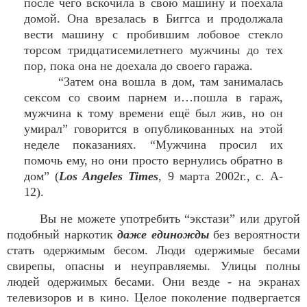
после чего вскочила в свою машину и поехала
домой. Она врезалась в Биггса и продолжала
вести машину с пробившим лобовое стекло
торсом тридцатисемилетнего мужчины до тех
пор, пока она не доехала до своего гаража.
“Затем она вошла в дом, там занималась
сексом со своим парнем и…пошла в гараж,
мужчина к тому времени ещё был жив, но он
умирал” говорится в опубликованных на этой
неделе показаниях. “Мужчина просил их
помочь ему, но они просто вернулись обратно в
дом” (
Los Angeles Times
, 9 марта 2002г., с. A-
12).
Вы не можете употребить “экстази” или другой
подобный наркотик
даже единожды
без вероятности
стать одержимым бесом. Люди одержимые бесами
свирепы, опасны и неуправляемы. Улицы полны
людей одержимых бесами. Они везде - на экранах
телевизоров и в кино. Целое поколение подвергается