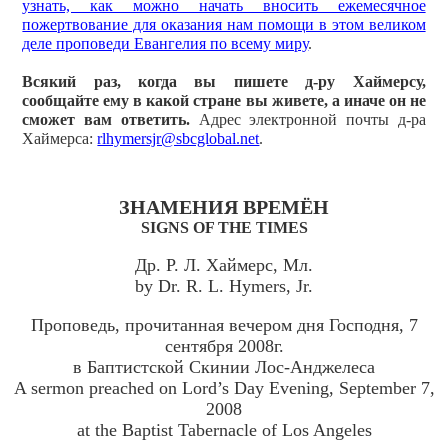
узнать, как можно начать вносить ежемесячное
пожертвование для оказания нам помощи в этом великом
деле проповеди Евангелия по всему миру
.
Всякий раз, когда вы пишете д-ру Хаймерсу,
сообщайте ему в какой стране вы живете, а иначе он не
сможет вам ответить.
Адрес электронной почты д-ра
Хаймерса:
rlhymersjr@sbcglobal.net
.
ЗНАМЕНИЯ ВРЕМЁН
SIGNS OF THE TIMES
Др. Р. Л. Хаймерс, Мл.
by Dr. R. L. Hymers, Jr.
Проповедь, прочитанная вечером дня Господня, 7
сентября 2008г.
в Баптистской Скинии Лос-Анджелеса
A sermon preached on Lord’s Day Evening, September 7,
2008
at the Baptist Tabernacle of Los Angeles