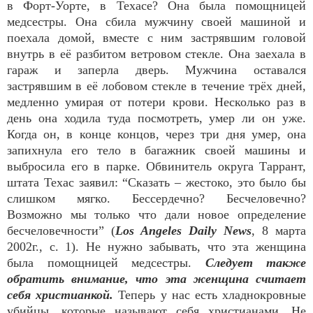
в Форт-Уорте, в Техасе? Она была помощницей
медсестры. Она сбила мужчину своей машиной и
поехала домой, вместе с ним застрявшим головой
внутрь в её разбитом ветровом стекле. Она заехала в
гараж и заперла дверь. Мужчина оставался
застрявшим в её лобовом стекле в течение трёх дней,
медленно умирая от потери крови. Несколько раз в
день она ходила туда посмотреть, умер ли он уже.
Когда он, в конце концов, через три дня умер, она
запихнула его тело в багажник своей машины и
выбросила его в парке. Обвинитель округа Таррант,
штата Техас заявил: “Сказать – жестоко, это было бы
слишком мягко. Бессердечно? Бесчеловечно?
Возможно мы только что дали новое определение
бесчеловечности” (
Los Angeles Daily News
, 8 марта
2002г., с. 1). Не нужно забывать, что эта женщина
была помощницей медсестры.
Следует также
обратить внимание, что эта женщина считает
себя христианкой.
Теперь у нас есть хладнокровные
убийцы, которые называют себя христианами. Не