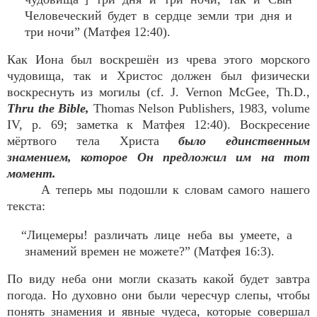
Человеческий будет в сердце земли три дня и
три ночи” (Матфея 12:40).
Как Иона был воскрешён из чрева этого морского
чудовища, так и Христос должен был физически
воскреснуть из могилы (cf. J. Vernon McGee, Th.D.,
Thru the Bible,
Thomas Nelson Publishers, 1983, volume
IV, p. 69; заметка к Матфея 12:40). Воскресение
мёртвого тела Христа
было единственным
знамением, которое Он предложил им на тот
момент.
А теперь мы подошли к словам самого нашего
текста:
“Лицемеры! различать лице неба вы умеете, а
знамений времен не можете?” (Матфея 16:3).
По виду неба они могли сказать какой будет завтра
погода. Но духовно они были чересчур слепы, чтобы
понять знамения и явные чудеса, которые совершал