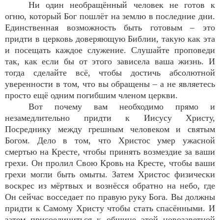
Ни один необращённый человек не готов к
огню, который Бог пошлёт на землю в последние дни.
Единственная возможность быть готовым – это
придти в церковь доверяющую Библии, такую как эта
и посещать каждое служение. Слушайте проповеди
так, как если бы от этого зависела ваша жизнь. И
тогда сделайте всё, чтобы достичь абсолютной
уверенности в том, что вы обращены – а не являетесь
просто ещё одним погибшим членом церкви.
Вот почему вам необходимо прямо и
незамедлительно придти к Иисусу Христу,
Посреднику между грешным человеком и святым
Богом. Дело в том, что Христос умер ужасной
смертью на Кресте, чтобы принять возмездие за ваши
грехи. Он пролил Свою Кровь на Кресте, чтобы ваши
грехи могли быть омыты. Затем Христос физически
воскрес из мёртвых и вознёсся обратно на небо, где
Он сейчас восседает по правую руку Бога. Вы должны
придти к Самому Христу чтобы стать спасёнными. И
затем присоединиться к общине этой новозаветной