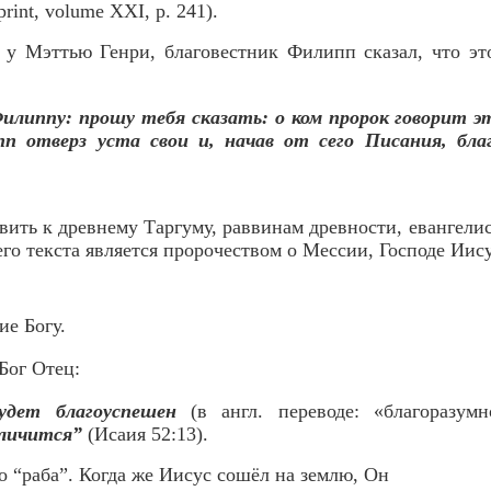
print, volume XXI, p. 241).
у Мэттью Генри, благовестник Филипп сказал, что эт
илиппу: прошу тебя сказать: о ком пророк говорит эт
п отверз уста свои и, начав от сего Писания, бла
вить к древнему Таргуму, раввинам древности, евангел
го текста является пророчеством о Мессии, Господе Иис
ие Богу.
Бог Отец:
дет благоуспешен
(в англ. переводе: «благоразум
еличится”
(Исаия 52:13).
го “раба”. Когда же Иисус сошёл на землю, Он