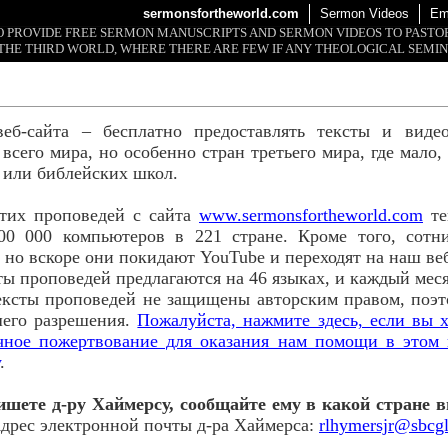
sermonsfortheworld.com
Sermon Videos
Em
 TO PROVIDE FREE SERMON MANUSCRIPTS AND SERMON VIDEOS TO PAST
THE THIRD WORLD, WHERE THERE ARE FEW IF ANY THEOLOGICAL SEMIN
веб-сайта – бесплатно предоставлять тексты и виде
всего мира, но особенно стран третьего мира, где мало
 или библейских школ.
этих проповедей с сайта
www.sermonsfortheworld.com
те
00 000 компьютеров в 221 стране. Кроме того, сотн
 но вскоре они покидают YouTube и переходят на наш ве
ты проповедей предлагаются на 46 языках, и каждый ме
ексты проповедей не защищены авторским правом, поэ
шего разрешения.
Пожалуйста, нажмите здесь, если вы х
ячное пожертвование для оказания нам помощи в этом 
.
ишете д-ру Хаймерсу, сообщайте ему в какой стране в
дрес электронной почты д-ра Хаймерса:
rlhymersjr@sbcgl