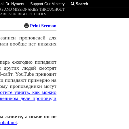
ail Dr. Hymers
Support Our Ministry
Search
ORS AND MISSIONARIES THROUGHOUT
ARIES OR BIBLE SCHOOLS.
Print Sermon
озаписи проповедей для
, или вообще нет никаких
перь ежегодно попадают
и других людей смотрят
б-сайт. YouTube приводит
сяц попадают примерно на
тому проповедники могут
отите узнать, как можно
великом деле проповеди
ы живете, а иначе он не
obal.net
.