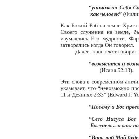
“уничижил Себя Сам
как человек”
(Филип
Как Божий Раб на земле Христо
Своего служения на земле, б
изумлялись Его мудрости. Фар
затворялись когда Он говорил.
Далее, наш текст говорит
“возвысится и возн
(Исаия 52:13).
Эти слова в современном англи
указывает, что “невозможно пр
11 и Деяниях 2:33” (Edward J. Y
“Посему и Бог прев
“Сего Иисуса Бог 
Божиею... излил т
“Вот, раб Мой буде