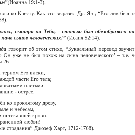
ам”
(Иоанна 19:1-3).
оги ко Кресту. Как это выразил Др. Янг, “Его лик был т
38).
лись, смотря на Тебя, - столько был обезображен пач
- паче сынов человеческих!”
(Исаия 52:14).
лда
говорит об этом стихе, “Буквальный перевод звучит
о Он уже не был похож на сына человеческого’ – т.е. ч
ея 26…”
 терном Его виски,
аждой части Его тела;
зловатыми плетьми,
вшие - острее.
н ко проклятому древу,
мле и небесам,
и истекавшей крови,
зраненной любви!
 страдания” Джозеф Харт, 1712-1768).