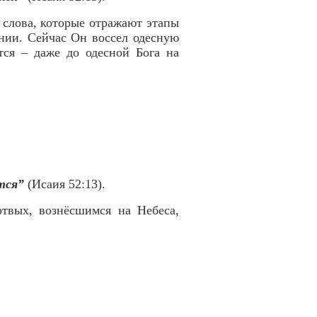
е слова, которые отражают этапы
нии. Сейчас Он воссел одесную
ится – даже до одесной Бога на
тся”
(Исаия 52:13).
твых, вознёсшимся на Небеса,