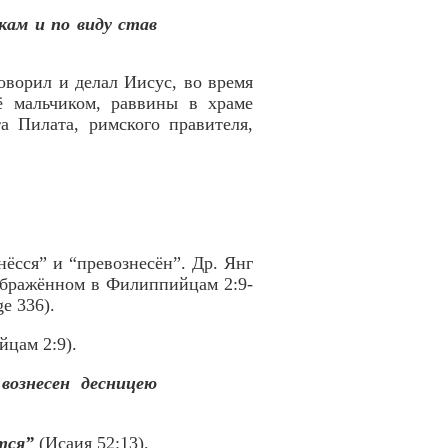
кам и по виду став
оворил и делал Иисус, во время
ё мальчиком, раввины в храме
а Пилата, римского правителя,
ёсся” и “превознесён”. Др. Янг
зображённом в Филиппийцам 2:9-
ge 336).
цам 2:9).
вознесен десницею
тся”
(Исаия 52:13).