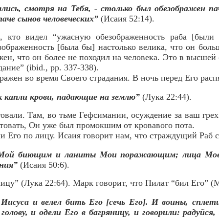
лись, смотря на Тебя, - столько был обезображен пач
-паче сынов человеческих”
(Исаия 52:14).
е, кто видел “ужасную обезображенность раба [были
ображенность [была бы] настолько велика, что он бол
жен, что он более не походил на человека. Это в высшей
ние” (ibid., pp. 337-338).
ражен во время Своего страдания. В ночь перед Его рас
к капли крови, падающие на землю”
(Лука 22:44).
овали. Там, во тьме Гефсимании, осуждение за ваш грех
товать, Он уже был промокшим от кровавого пота.
ли Его по лицу. Исаия говорит нам, что страждущий Раб с
 Мой биющим и ланиты Мои поражающим; лица Моег
ания”
(Исаия 50:6).
лицу” (Лука 22:64). Марк говорит, что Пилат “бил Его” (
Иисуса и велел бить Его [сечь Его]. И воины, сплет
олову, и одели Его в багряницу, и говорили: радуйся