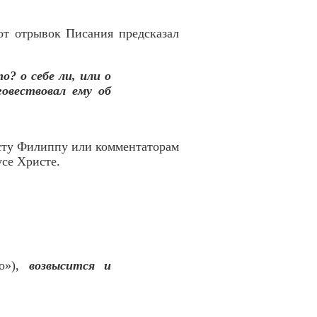
от отрывок Писания предсказал
о? о себе ли, или о
говествовал ему об
исту Филиппу или комментаторам
усе Христе.
но»),
возвысится и