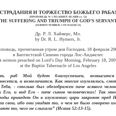
СТРАДАНИЯ И ТОРЖЕСТВО БОЖЬЕГО РАБА
(ПРОПОВЕДЬ № 1 ПО КНИГЕ ИСАИИ гл. 53)
THE SUFFERING AND TRIUMPH OF GOD’S SERVANT
(SERMON NUMBER 1 ON ISAIAH 53)
Др. Р. Л. Хаймерс, Мл.
by Dr. R. L. Hymers, Jr.
поведь, прочитанная утром дня Господня, 18 февраля 20
в Баптистской Скинии города Лос-Анджелес
A sermon preached on Lord’s Day Morning, February 18, 200
at the Baptist Tabernacle of Los Angeles
от, раб Мой будет благоуспешен, возвыситс
знесется, и возвеличится. Как многие изумлялись, смо
 Тебя, - столько был обезображен паче всякого челов
к Его, и вид Его - паче сынов человеческих! Так мно
роды приведет Он в изумление; цари закроют пред 
та свои, ибо они увидят то, о чем не было говорено им
нают то, чего не слыхали” (Исаия 52:13-15).