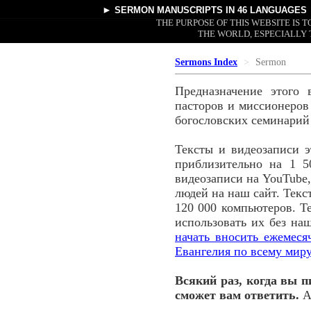
►
SERMON MANUSCRIPTS
IN 46 LANGUAGES
THE PURPOSE OF THIS WEBSITE IS
THE WORLD, ESPECIALLY 
Sermons Index
Sermon
Предназначение этого 
пасторов и миссионеров 
богословских семинарий
Тексты и видеозаписи 
приблизительно на 1 5
видеозаписи на YouTube,
людей на наш сайт. Текс
120 000 компьютеров. Т
использовать их без на
начать вносить ежемес
Евангелия по всему миру
Всякий раз, когда вы п
сможет вам ответить.
А