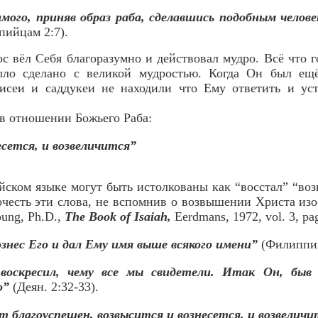
ого, приняв образ раба, сделавшись подобным челове
ийцам 2:7).
с вёл Себя благоразумно и действовал мудро. Всё что г
ыло сделано с великой мудростью. Когда Он был ещ
исеи и саддукеи не находили что Ему ответить и уст
 в отношении Божьего Раба:
есется, и возвеличится”
йском языке могут быть истолкованы как “восстал” “возн
очесть эти слова, не вспомнив о возвышении Христа и
oung, Ph.D.,
The Book of Isaiah,
Eerdmans, 1972, vol. 3, pa
ознес Его и дал Ему имя выше всякого имени”
(Филиппий
воскресил, чему все мы свидетели. Итак Он, быв 
о”
(Деян. 2:32-33).
т благоуспешен, возвысится и вознесется, и возвеличи