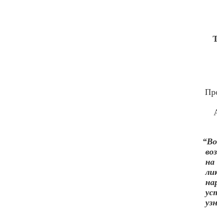
Про
“В
во
на
ли
на
ус
уз