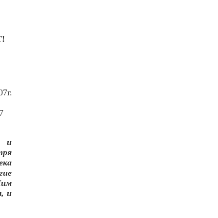
!
!
07г.
7
я и
тря
ека
гие
Ним
, и