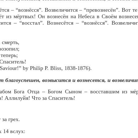
ётся – “вознёсся”. Возвеличится – “превознесён”. Вот т
ёт из мёртвых! Он вознесён на Небеса в Своём вознесе
ится – “восстал”. Вознесётся – “вознёсся”. Возвелич
 смерть,
озопил;
 теперь;
Спаситель!
Saviour!” by Philip P. Bliss, 1838-1876).
т благоуспешен, возвысится и вознесется, и возвеличи
 Рабом Бога Отца – Богом Сыном – восставшим из мёр
! Аллилуйя! Что за Спаситель!
 за грех.
 14 вслух: