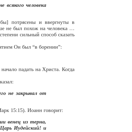
е всякого человека
 бы] потрясены и ввергнуты в
ьше не был похож на человека …
 степени сильный способ сказать
пятием Он был “в борении”:
 начало падать на Христа. Когда
казал:
о не закрывал от
Марк 15:15). Иоанн говорит:
ши венец из терна,
, Царь Иудейский! и