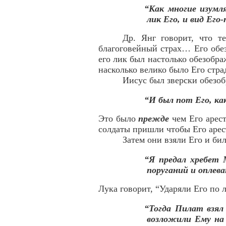
“Как многие изумля
лик Его, и вид Его
Др. Янг говорит, что т
благоговейный страх… Его обез
его лик был настолько обезобра
насколько велико было Его страда
Иисус был зверски обезоб
“И был пот Его, ка
Это было
прежде
чем Его арест
солдаты пришли чтобы Его арес
Затем они взяли Его и би
“Я предал хребет
поруганий и оплев
Лука говорит, “Ударяли Его по 
“Тогда Пилат взял 
возложили Ему на г