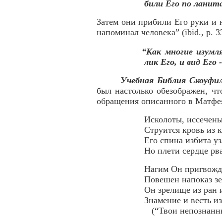
били Его по ланит
Затем они прибили Его руки и н
напоминал человека” (ibid., p. 3
“Как многие изумля
лик Его, и вид Его 
Учебная Библия Скоуфи
был настолько обезображен, чт
обращения описанного в Матф
Исколоты, иссечены
Струится кровь из к
Его спина избита у
Но плети сердце рва
Нагим Он пригвождё
Повешен напоказ зе
Он зрелище из ран 
Знамение и весть и
(“Твои непознанные