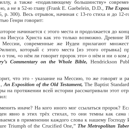
иллу, а также «подавляющему большинству» совреме
ю, а не в 52-ю главу (Frank E. Gaebelein, D.D.,
The Exposi
6, p. 300). Весь отрывок, начиная с 13-го стиха и до 12-
тью Генри говорит:
которое начинается с этого места и продолжается до кон
 на Иисуса Христа как это только возможно. Древние 
о Мессии, современные же Иудеи прилагают множест
илипп, который с этого места [из этого отрывка] п
 о том, «о нём ли говорит пророк это» о нём и ни о ком 
y’s Commentary on the Whole Bible,
Hendrickson Publi
рит, что это - указание на Мессию, то же говорят и 
.,
An Exposition of the Old Testament,
The Baptist Standard 
ры на протяжении всей истории рассматривали этот отр
ил:
енить иначе? На кого иного мог ссылаться пророк? Ес
ен явно в этих трёх стихах, то они темны как сама
ваемся в применении каждого слова к нашему Господу 
ure Triumph of the Crucified One,”
The Metropolitan Taber