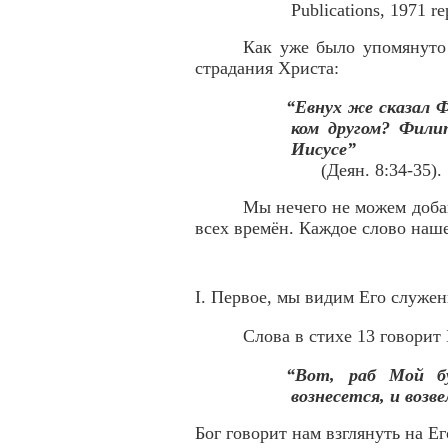
Publications, 1971 re
Как уже было упомянуто 
страдания Христа:
“Евнух же сказал Ф
ком другом? Филип
Иисусе”
(Деян. 8:34-35).
Мы нечего не можем доба
всех времён. Каждое слово наше
I. Первое, мы видим Его служен
Слова в стихе 13 говорит 
“Вот, раб Мой бу
вознесется, и возв
Бог говорит нам взглянуть на Е