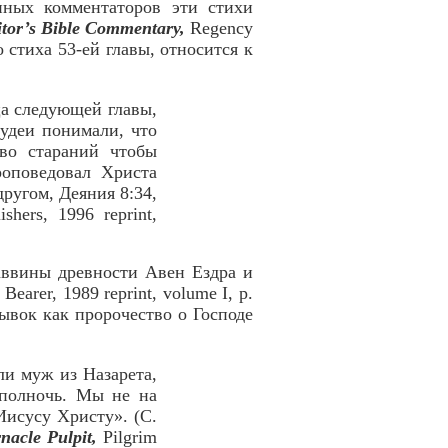
нных комментаторов эти стихи
tor’s Bible Commentary,
Regency
го стиха 53-ей главы, относится к
ца следующей главы,
Иудеи понимали, что
во стараний чтобы
роповедовал Христа
другом, Деяния 8:34,
shers, 1996 reprint,
раввины древности Авен Ездра и
Bearer, 1989 reprint, volume I, p.
ывок как пророчество о Господе
ли муж из Назарета,
 полночь. Мы не на
Иисусу Христу». (C.
nacle Pulpit,
Pilgrim