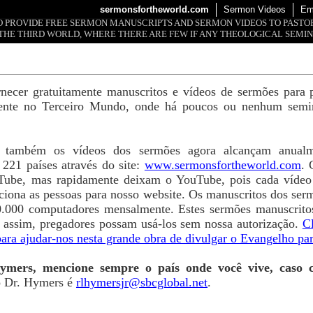
sermonsfortheworld.com
Sermon Videos
Em
 TO PROVIDE FREE SERMON MANUSCRIPTS AND SERMON VIDEOS TO PAST
THE THIRD WORLD, WHERE THERE ARE FEW IF ANY THEOLOGICAL SEMIN
ornecer gratuitamente manuscritos e vídeos de sermões para 
ente no Terceiro Mundo, onde há poucos ou nenhum seminá
o também os vídeos dos sermões agora alcançam anualm
221 países através do site:
www.sermonsfortheworld.com
. 
Tube, mas rapidamente deixam o YouTube, pois cada vídeo 
ciona as pessoas para nosso website. Os manuscritos dos serm
0.000 computadores mensalmente. Estes sermões manuscritos
e, assim, pregadores possam usá-los sem nossa autorização.
C
ara ajudar-nos nesta grande obra de divulgar o Evangelho pa
ymers, mencione sempre o país onde você vive, caso c
o Dr. Hymers é
rlhymersjr@sbcglobal.net
.