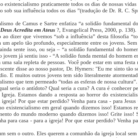
o existencialismo praticamente todos os dias de nossas vidas
 sob sua influência todos os dias ”(tradução de Dr. R. C. Sp
ialismo de Camus e Sartre enfatiza “a solidão fundament
,
Deus Acredita em Ateus
?, Evangelical Press, 2000, p. 138).
o ao dizer que vivemos “sob a influência” desta filosofia “t
m um apelo tão profundo, especialmente entre os jovens. Sem p
ê ainda sente isso, ou seja – “a solidão fundamental do h
o jovem já sentiu isso - “A solidão funda mental do homem
m uma sala repleta de pessoas. Você pode estar em uma festa
escente disse ao nosso pastor, Dr. Hymers: "Eu me sinto tão s
dio. E muitos outros jovens tem sido literalmente atormentad
alismo que tem permeado “todas as esferas de nossa cultura”.
ual seria o antídoto? Qual seria a cura? A cura é conhecer pe
l Igreja. Estamos dando a resposta ao horror do existencial
a igreja! Por que estar perdido? Venha para casa - para Jesu
 ao existencialismo em geral quando dizemos isso! Estamos r
lamento do mundo moderno quando dizemos isso! Grite isso! S
ha para casa - para a igreja! Por que estar perdido? Venha par
m sem o outro. Eles querem a comunhão da igreja local sem a