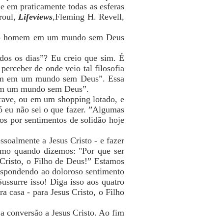
 e em praticamente todas as esferas
roul,
Lifeviews
,Fleming H. Revell,
al do homem em um mundo sem Deus
odos os dias”? Eu creio que sim. É
erceber de onde veio tal filosofia
omem em um mundo sem Deus”. Essa
 em um mundo sem Deus”.
 rave, ou em um shopping lotado, e
ó eu não sei o que fazer. ”Algumas
os por sentimentos de solidão hoje
ssoalmente a Jesus Cristo - e fazer
ismo quando dizemos: "Por que ser
s Cristo, o Filho de Deus!” Estamos
espondendo ao doloroso sentimento
ussurre isso! Diga isso aos quatro
a casa - para Jesus Cristo, o Filho
 conversão a Jesus Cristo. Ao fim