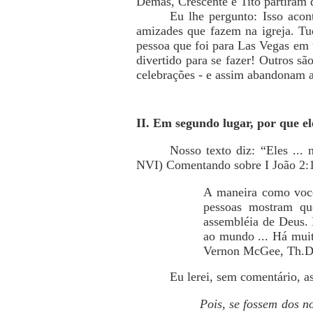
Demas, Crescente e Tito partiram
Eu lhe pergunto: Isso aco
amizades que fazem na igreja. Tud
pessoa que foi para Las Vegas em
divertido para se fazer! Outros sã
celebrações - e assim abandonam a
II. Em segundo lugar, por que el
Nosso texto diz: “Eles ...
NVI) Comentando sobre I João 2:1
A maneira como você
pessoas mostram qu
assembléia de Deus. E
ao mundo ... Há muito
Vernon McGee, Th.D
Eu lerei, sem comentário, a
Pois, se fossem dos n