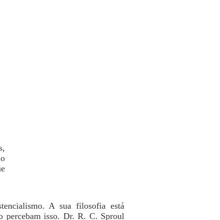
s,
do
ue
encialismo. A sua filosofia está
o percebam isso. Dr. R. C. Sproul