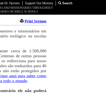
ail Dr. Hymers
Support Our Ministry
Search
ORS AND MISSIONARIES THROUGHOUT
ARIES OR BIBLE SCHOOLS.
Print Sermon
pastores e missionários em
rio teológico ou escolas
ente cerca de 1.500,000
Centenas de outras pessoas
os redireciona para nosso
ões são traduzidos para 46
 não estão protegidos por
lique aqui para saber como
ra todo o mundo
.
ontrário ele não poderá