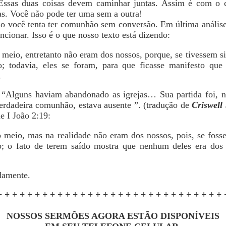
 Essas duas coisas devem caminhar juntas. Assim é com o c
s. Você não pode ter uma sem a outra!
do você tenta ter comunhão sem conversão. Em última anális
ncionar. Isso é o que nosso texto está dizendo:
 meio, entretanto não eram dos nossos, porque, se tivessem s
; todavia, eles se foram, para que ficasse manifesto qu
.
 “Alguns haviam abandonado as igrejas… Sua partida foi, 
 verdadeira comunhão, estava ausente ”. (tradução de
Criswell
e I João 2:19:
 meio, mas na realidade não eram dos nossos, pois, se foss
; o fato de terem saído mostra que nenhum deles era dos 
damente.
+ + + + + + + + + + + + + + + + + + + + + + + + + + + + + + 
NOSSOS SERMÕES AGORA ESTÃO DISPONÍVEIS