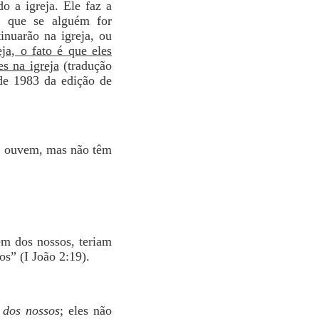
o a igreja. Ele faz a
, que se alguém for
tinuarão na igreja, ou
eja, o fato é que eles
s na igreja
(tradução
de 1983 da edição de
 a ouvem, mas não têm
em dos nossos, teriam
s” (I João 2:19).
 dos nossos
; eles não