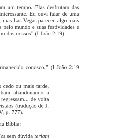
gum um tempo. Elas desfrutam das
interessante. Eu ouvi falar de uma
, mas Las Vegas pareceu algo mais
os pelo mundo e suas festividades e
am dos nossos” (I João 2:19).
ermanecido conosco.” (I João 2:19
 cedo ou mais tarde,
cabam abandonando a
 regressam... de volta
istãos (tradução de J.
, p. 777).
na Bíblia:
les
sem dúvida
teriam