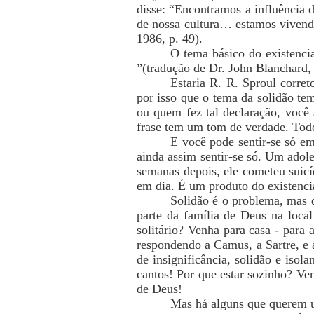
disse: “Encontramos a influência d
de nossa cultura… estamos vivendo
1986, p. 49).
O tema básico do existenc
”(tradução de Dr. John Blanchard
Estaria R. R. Sproul corret
por isso que o tema da solidão te
ou quem fez tal declaração, voc
frase tem um tom de verdade. Tod
E você pode sentir-se só e
ainda assim sentir-se só. Um adol
semanas depois, ele cometeu suicí
em dia. É um produto do existenci
Solidão é o problema, mas q
parte da família de Deus na loca
solitário? Venha para casa - para 
respondendo a Camus, a Sartre, e
de insignificância, solidão e iso
cantos! Por que estar sozinho? Ven
de Deus!
Mas há alguns que querem u