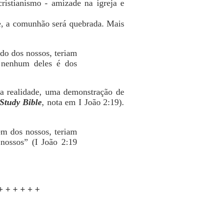
ristianismo - amizade na igreja e
e, a comunhão será quebrada. Mais
ido dos nossos, teriam
e nenhum deles é dos
na realidade, uma demonstração de
 Study Bible
, nota em I João 2:19).
em dos nossos, teriam
nossos” (I João 2:19
+ + + + + +