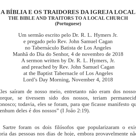
A BÍBLIA E OS TRAIDORES DA IGREJA LOCAL
THE BIBLE AND TRAITORS TO A LOCAL CHURCH
(Portuguese)
Um sermão escrito pelo Dr. R. L. Hymers Jr.
e pregado pelo Rev. John Samuel Cagan
no Tabernáculo Batista de Los Angeles
Manhã do Dia do Senhor, 4 de novembro de 2018
A sermon written by Dr. R. L. Hymers, Jr.
and preached by Rev. John Samuel Cagan
at the Baptist Tabernacle of Los Angeles
Lord’s Day Morning, November 4, 2018
Eles saíram de nosso meio, entretanto não eram dos nosso
orque, se tivessem sido dos nossos, teriam permaneci
onosco; todavia, eles se foram, para que ficasse manifesto q
enhum deles é dos nossos” (I João 2:19).
Sartre foram os dois filósofos que popularizaram o exist
ria das pessoas nos dias de hoje, embora provavelmente nã