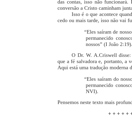
das contas, isso não funcionará.
conversão a Cristo caminham junta
Isso é o que acontece quan
cedo ou mais tarde, isso não vai fu
“Eles saíram de nosso
permanecido conosco
nossos” (I João 2:19)
O Dr. W. A.Criswell disse:
que a fé salvadora e, portanto, a
Aqui está uma tradução moderna d
“Eles saíram do nosso
permanecido conosco
NVI).
Pensemos neste texto mais profun
+ + + + + 