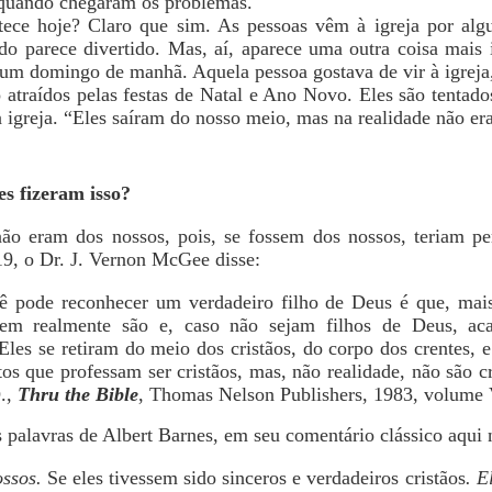
 quando chegaram os problemas.
ntece hoje? Claro que sim. As pessoas vêm à igreja por al
o parece divertido. Mas, aí, aparece uma outra coisa mais 
 um domingo de manhã. Aquela pessoa gostava de vir à igreja
o atraídos pelas festas de Natal e Ano Novo. Eles são tentad
 igreja. “Eles saíram do nosso meio, mas na realidade não er
es fizeram isso?
 não eram dos nossos, pois, se fossem dos nossos, teriam p
9, o Dr. J. Vernon McGee disse:
 pode reconhecer um verdadeiro filho de Deus é que, mais
em realmente são e, caso não sejam filhos de Deus, a
les se retiram do meio dos cristãos, do corpo dos crentes, e
s que professam ser cristãos, mas, não realidade, não são cr
.,
Thru the Bible
, Thomas Nelson Publishers, 1983, volume V
s palavras de Albert Barnes, em seu comentário clássico aqui 
ossos.
Se eles tivessem sido sinceros e verdadeiros cristãos
. E