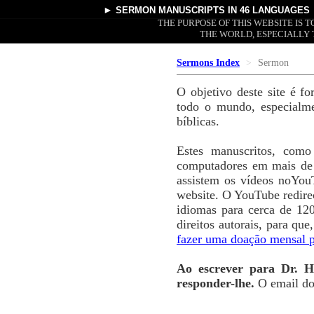
►
SERMON MANUSCRIPTS
IN 46 LANGUAGES
THE PURPOSE OF THIS WEBSITE IS
THE WORLD, ESPECIALLY 
Sermons Index
Sermon
O objetivo deste site é f
todo o mundo, especialm
bíblicas.
Estes manuscritos, com
computadores em mais de 
assistem os vídeos noYou
website. O YouTube redire
idiomas para cerca de 12
direitos autorais, para qu
fazer uma doação mensal p
Ao escrever para Dr. H
responder-lhe.
O email d