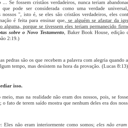
 ...
Se fossem cristãos verdadeiros, nunca teriam abandonad
al que pode ser considerada como uma verdade universal
nossos ", isto é, se eles são cristãos verdadeiros, eles con
mação é feita para ensinar que
, se alguém se afastar da igr
ão alguma, porque se tivessem eles teriam permanecido firme
tas sobre o Novo Testamento
, Baker Book House, edição 
oão 2:19.)
 as pedras são os que recebem a palavra com alegria quando
algum tempo, mas desistem na hora da provação. (Lucas 8:13)
ediar isso.
 meio, mas na realidade não eram dos nossos, pois, se foss
 o fato de terem saído mostra que nenhum deles era dos nosso
: Eles não eram interiormente como somos;
eles não eram