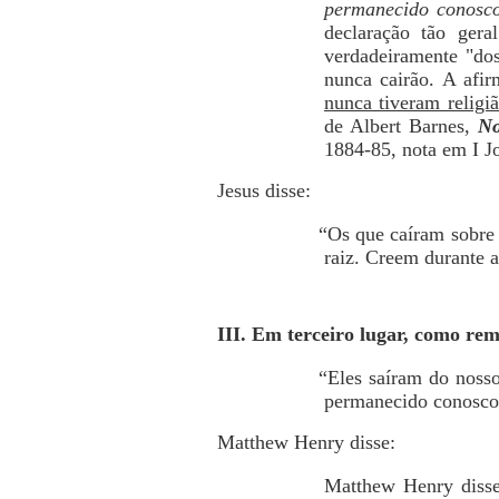
permanecido conosco
declaração tão ger
verdadeiramente "dos 
nunca cairão. A afir
nunca tiveram religi
de Albert Barnes,
No
1884-85, nota em I J
Jesus disse:
“Os que caíram sobre
raiz. Creem durante 
III. Em terceiro lugar, como rem
“Eles saíram do nosso
permanecido conosco;
Matthew Henry disse:
Matthew Henry disse