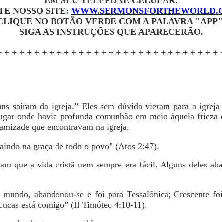
EM SEU TELEFONE CELULAR.
ITE NOSSO SITE:
WWW.SERMONSFORTHEWORLD.
CLIQUE NO BOTÃO VERDE COM A PALAVRA "APP"
SIGA AS INSTRUÇÕES QUE APARECERÃO.
+ + + + + + + + + + + + + + + + + + + + + + + + + + + + + + 
uns saíram da igreja.” Eles sem dúvida vieram para a igre
 lugar onde havia profunda comunhão em meio àquela friez
e amizade que encontravam na igreja,
indo na graça de todo o povo” (Atos 2:47).
riam que a vida cristã nem sempre era fácil. Alguns deles a
mundo, abandonou-se e foi para Tessalônica; Crescente foi
Lucas está comigo” (II Timóteo 4:10-11).