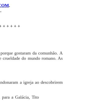
COM
.
.
+ + + + + +
ja porque gostaram da comunhão. A
a e crueldade do mundo romano. As
bandonaram a igreja ao descobrirem
 para a Galácia, Tito