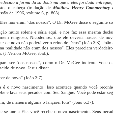
edecido a forma da sã doutrina que a eles foi dada entregue;
sto, o cabeça (tradução de
Matthew Henry Commentary o
ssão de 1996, volume 6, p. 863).
 Eles não eram "dos nossos". O Dr. McGee disse o seguinte sob
ação muito solene e séria aqui, e nos faz essa mesma decla
mem religioso, Nicodemos, que ele deveria nascer de novo.
r de novo não poderá ver o reino de Deus” (João 3:3). João 
na realidade não eram dos nossos". Eles pareciam verdadeiro
m. (J.Vernon McGee, ibid.).
ara ser "dos nossos", como o Dr. McGee indicou. Você dev
cido de novo. Jesus disse:
cer de novo” (João 3:7).
a é o novo nascimento! Isso acontece quando você reconh
be e lava seus pecados com Seu Sangue. Você pode estar segu
, de maneira alguma o lançarei fora” (João 6:37).
 se une a Ele, você recebe o novo nascimento. Seus pecad