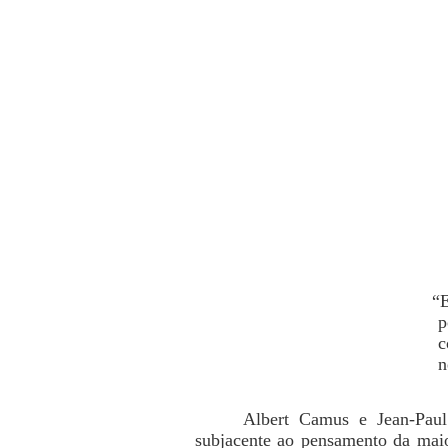
“
p
c
n
Albert Camus e Jean-Paul 
subjacente ao pensamento da maio