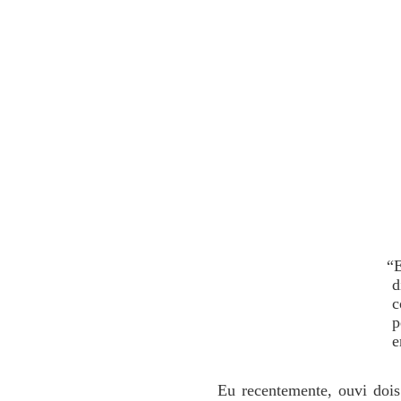
“E
d
c
p
e
Eu recentemente, ouvi dois