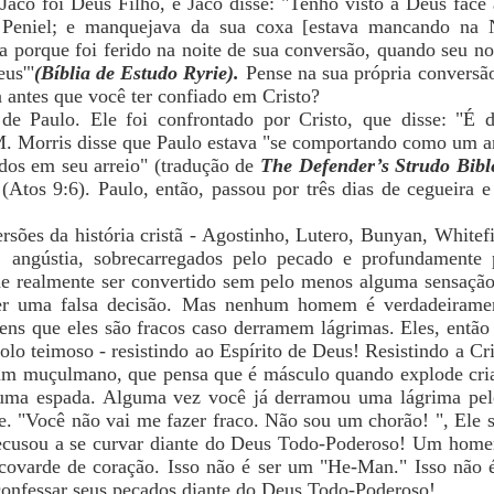
có foi Deus Filho, e Jacó disse: "Tenho visto a Deus face a
a Peniel; e manquejava da sua coxa [estava mancando na 
a porque foi ferido na noite de sua conversão, quando seu n
eus'"
(Bíblia de Estudo Ryrie).
Pense na sua própria conversã
antes que você ter confiado em Cristo?
e Paulo. Ele foi confrontado por Cristo, que disse: "É difí
M. Morris disse que Paulo estava "se comportando como um a
ados em seu arreio" (tradução de
The Defender’s Strudo Bibl
(Atos 9:6). Paulo, então, passou por três dias de cegueira e
rsões da história cristã - Agostinho, Lutero, Bunyan, Whitef
o, angústia, sobrecarregados pelo pecado e profundamente 
e realmente ser convertido sem pelo menos alguma sensação 
er uma falsa decisão. Mas nenhum homem é verdadeiramen
ns que eles são fracos caso derramem lágrimas. Eles, então 
 tolo teimoso - resistindo ao Espírito de Deus! Resistindo a C
m muçulmano, que pensa que é másculo quando explode crian
ma espada. Alguma vez você já derramou uma lágrima pel
ele. "Você não vai me fazer fraco. Não sou um chorão! ", Ele 
recusou a se curvar diante do Deus Todo-Poderoso! Um ho
 covarde de coração. Isso não é ser um "He-Man." Isso não
onfessar seus pecados diante do Deus Todo-Poderoso!