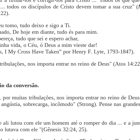
ar a firmar-los e corrigir-los para Cristo ... 'Todos os que 
"... todos os discípulos de Cristo devem tomar a sua cruz" (
22).
u tomo, tudo deixo e sigo a Ti.
do, De hoje em diante, tudo és para mim.
reça, tudo que sei e espero achar,
nha vida, o Céu, ó Deus a mim vieste dar!
us, I My Cross Have Taken” por Henry F. Lyte, 1793-1847).
tribulações, nos importa entrar no reino de Deus" (Atos 14:22
ão da conversão.
, por muitas tribulações, nos importa entrar no reino de Deus
o, angústia, sobrecarga, incômodo" (Strong). Pense nas grande
 e ali lutou com ele um homem até o romper do dia ... e a ju
o lutava com ele "(Gênesis 32:24, 25).