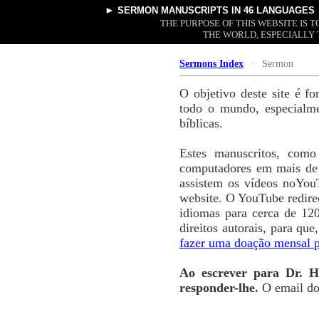
►
SERMON MANUSCRIPTS
IN 46 LANGUAGES
THE PURPOSE OF THIS WEBSITE IS
THE WORLD, ESPECIALLY 
Sermons Index
Sermon
O objetivo deste site é f
todo o mundo, especialm
bíblicas.
Estes manuscritos, com
computadores em mais de 
assistem os vídeos noYou
website. O YouTube redire
idiomas para cerca de 12
direitos autorais, para qu
fazer uma doação mensal p
Ao escrever para Dr. H
responder-lhe.
O email d