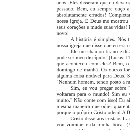
anos. Eles disseram que eu deveria
passado. Bem, eu sempre ouço a c
absolutamente errados! Completam
nossa igreja. E Deus me mostrou 
seus corações e mude suas vidas! 
novo!
A história é simples. Nós 
nossa igreja que disse que eu era 
Ele me chamou tirano e dit
pode ser meu discípulo" (Lucas 14
que aconteceu com eles? Bem, o "
domingo de manhã. Os outros fora
alguma coisa notável para Deus. S
"Nenhum homem, tendo posto a mão 
Sim, eu vou pregar sobre "
voltaram para o mundo! Sim eu v
muito." Não conte com isso! Eu a
mesma maneira que odiei quarenta
porque o próprio Cristo odeia! A 
Cristo disse aos cristãos fr
vou vomitar-te da minha boca" (