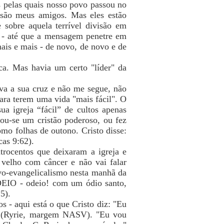
is pelas quais nosso povo passou no
s são meus amigos. Mas eles estão
 sobre aquela terrível divisão em
o - até que a mensagem penetre em
ais e mais - de novo, de novo e de
ca. Mas havia um certo "líder" da
va a sua cruz e não me segue, não
ara terem uma vida "mais fácil". O
a igreja “fácil” de cultos apenas
ou-se um cristão poderoso, ou fez
mo folhas de outono. Cristo disse:
as 9:62).
trocentos que deixaram a igreja e
velho com câncer e não vai falar
vo-evangelicalismo nesta manhã da
ODEIO - odeio! com um ódio santo,
5).
s - aqui está o que Cristo diz: "Eu
a" (Ryrie, margem NASV). "Eu vou