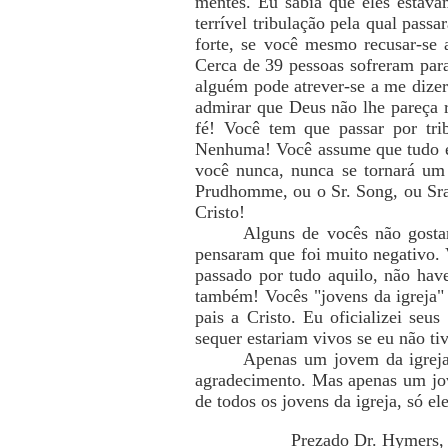
mentes. Eu sabia que eles estav
terrível tribulação pela qual pass
forte, se você mesmo recusar-se 
Cerca de 39 pessoas sofreram para
alguém pode atrever-se a me dizer
admirar que Deus não lhe pareça r
fé! Você tem que passar por tri
Nenhuma! Você assume que tudo é d
você nunca, nunca se tornará um 
Prudhomme, ou o Sr. Song, ou Sra 
Cristo!
Alguns de vocês não gosta
pensaram que foi muito negativo. 
passado por tudo aquilo, não have
também! Vocês "jovens da igreja" 
pais a Cristo. Eu oficializei seu
sequer estariam vivos se eu não ti
Apenas um jovem da igreja
agradecimento. Mas apenas um jov
de todos os jovens da igreja, só e
Prezado Dr. Hymers,