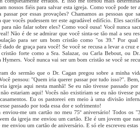
am completamente errados. E isso me tornou mais determina
aram nossos fiéis para salvar esta igreja. Como você pode ter 
a passar por essas provações? Chamamos as pessoas que sa
 que vocês pudessem ter este agradável edifício. Eles sacri
 para não falar sobre eles? Como você ousa! Você nunca sac
eal! Não é de se admirar que você sinta-se tão mal a seu resp
bulação para ser um bom cristão como "os 39." Por qual 
ado de graça para você! Se você se recusa a levar a cruz e p
cristão forte como a Sra. Salazar, ou Carla Bebout, ou Dr
Hymers. Você nunca vai ser um bom cristão se você se recusa
ram do sermão que o Dr. Cagan pregou sobre a minha vida
Você pensou: "Quem iria querer passar por tudo isso?". Bem, e
ria igreja aqui nesta manhã! Se eu não tivesse passado por 
não estariam aqui! Vocês não existiriam se eu não tivesse pa
s casamentos. Eu os pastoreei em meio à uma divisão infern
vesse passado por toda essa dor e sofrimento!
 enviou-me um cartão no meu 75º aniversário! Todos os "3
em da igreja me enviou um cartão. Ele é um jovem que nasce
le me enviou um cartão de aniversário. E só ele escreveu estas