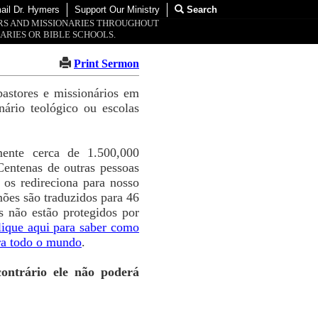
ail Dr. Hymers
Support Our Ministry
Search
ORS AND MISSIONARIES THROUGHOUT
ARIES OR BIBLE SCHOOLS.
Print Sermon
pastores e missionários em
rio teológico ou escolas
ente cerca de 1.500,000
Centenas de outras pessoas
os redireciona para nosso
ões são traduzidos para 46
 não estão protegidos por
lique aqui para saber como
ra todo o mundo
.
ontrário ele não poderá