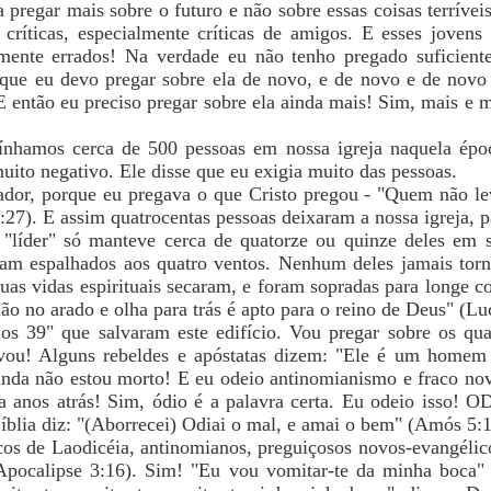
 pregar mais sobre o futuro e não sobre essas coisas terríve
ríticas, especialmente críticas de amigos. E esses joven
ente errados! Na verdade eu não tenho pregado suficiente
que eu devo pregar sobre ela de novo, e de novo e de nov
E então eu preciso pregar sobre ela ainda mais! Sim, mais e m
tínhamos cerca de 500 pessoas em nossa igreja naquela épo
muito negativo. Ele disse que eu exigia muito das pessoas.
ador, porque eu pregava o que Cristo pregou - "Quem não le
:27). E assim quatrocentas pessoas deixaram a nossa igreja, p
líder" só manteve cerca de quatorze ou quinze deles em su
m espalhados aos quatro ventos. Nenhum deles jamais torn
uas vidas espirituais secaram, e foram sopradas para longe co
no arado e olha para trás é apto para o reino de Deus" (Luc
os 39" que salvaram este edifício. Vou pregar sobre os qua
ou! Alguns rebeldes e apóstatas dizem: "Ele é um homem 
inda não estou morto! E eu odeio antinomianismo e fraco no
 anos atrás! Sim, ódio é a palavra certa. Eu odeio isso! 
Bíblia diz: "(Aborrecei) Odiai o mal, e amai o bem" (Amós 5:1
acos de Laodicéia, antinomianos, preguiçosos novos-evangélico
Apocalipse 3:16). Sim! "Eu vou vomitar-te da minha boc