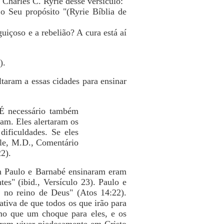
 Charles C. Ryrie desse versículo:"
 o Seu propósito "(Ryrie Bíblia de
uiçoso e a rebelião? A cura está aí
).
ltaram a essas cidades para ensinar
É necessário também
ram. Eles alertaram os
dificuldades. Se eles
ale, M.D., Comentário
2).
em Paulo e Barnabé ensinaram eram
es" (ibid., Versículo 23). Paulo e
r no reino de Deus" (Atos 14:22).
tiva de que todos os que irão para
omo que um choque para eles, e os