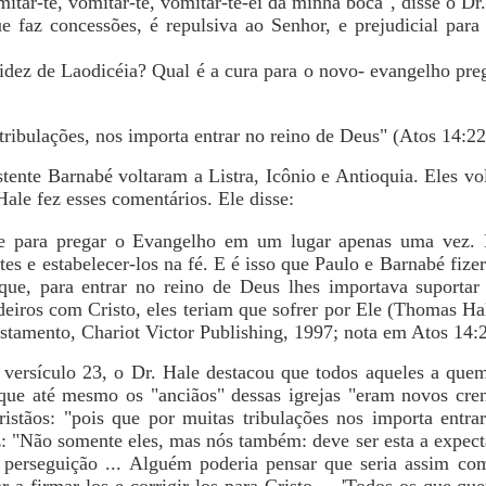
itar-te, vomitar-te, vomitar-te-ei da minha boca", disse o Dr.
e faz concessões, é repulsiva ao Senhor, e prejudicial para
idez de Laodicéia? Qual é a cura para o novo- evangelho preg
tribulações, nos importa entrar no reino de Deus" (Atos 14:22
stente Barnabé voltaram a Listra, Icônio e Antioquia. Eles vo
Hale fez esses comentários. Ele disse:
ara pregar o Evangelho em um lugar apenas uma vez. 
tes e estabelecer-los na fé. E é isso que Paulo e Barnabé fize
que, para entrar no reino de Deus lhes importava suportar 
deiros com Cristo, eles teriam que sofrer por Ele (Thomas H
tamento, Chariot Victor Publishing, 1997; nota em Atos 14:2
versículo 23, o Dr. Hale destacou que todos aqueles a qu
que até mesmo os "anciãos" dessas igrejas "eram novos crent
istãos: "pois que por muitas tribulações nos importa entra
"Não somente eles, mas nós também: deve ser esta a expecta
 perseguição ... Alguém poderia pensar que seria assim c