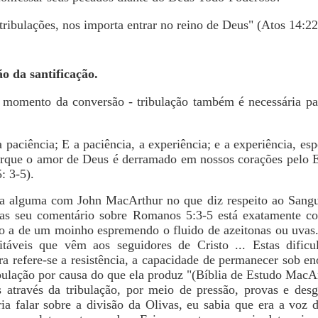
tribulações, nos importa entrar no reino de Deus" (Atos 14:22
o da santificação.
o momento da conversão - tribulação também é necessária pa
 paciência; E a paciência, a experiência; e a experiência, es
orque o amor de Deus é derramado em nossos corações pelo E
: 3-5).
 alguma com John MacArthur no que diz respeito ao Sangue
as seu comentário sobre Romanos 5:3-5 está exatamente cor
mo a de um moinho espremendo o fluido de azeitonas ou uvas.
táveis que vêm aos seguidores de Cristo ... Estas dificu
lavra refere-se a resistência, a capacidade de permanecer sob
ribulação por causa do que ela produz "(Bíblia de Estudo MacA
s através da tribulação, por meio de pressão, provas e des
ia falar sobre a divisão da Olivas, eu sabia que era a voz 