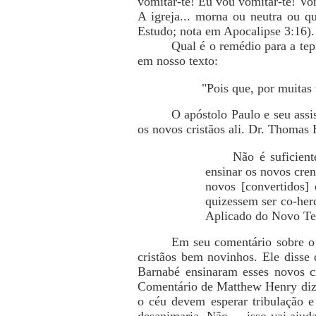
vomitar-te! Eu vou vomitar-te! Vom
A igreja... morna ou neutra ou qu
Estudo; nota em Apocalipse 3:16).
Qual é o remédio para a tep
em nosso texto:
"Pois que, por muitas 
O apóstolo Paulo e seu assi
os novos cristãos ali. Dr. Thomas 
Não é suficiente p
ensinar os novos cren
novos [convertidos] 
quizessem ser co-her
Aplicado do Novo Tes
Em seu comentário sobre o 
cristãos bem novinhos. Ele disse 
Barnabé ensinaram esses novos cr
Comentário de Matthew Henry diz: 
o céu devem esperar tribulação e