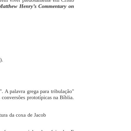
querem viver piedosamente em Cristo
Matthew Henry’s Commentary on
).
". A palavra grega para tribulação"
s conversões prototípicas na Bíblia.
ntura da coxa de Jacob