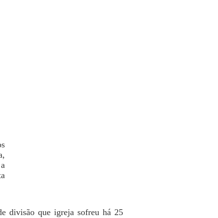
os
a,
 a
ta
e divisão que igreja sofreu há 25