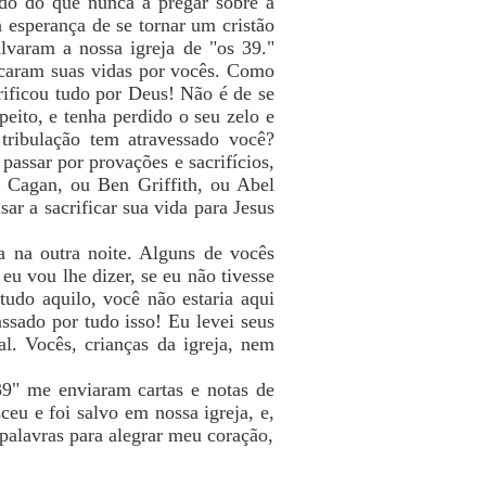
do do que nunca a pregar sobre a
a esperança de se tornar um cristão
lvaram a nossa igreja de "os 39."
ficaram suas vidas por vocês. Como
rificou tudo por Deus! Não é de se
eito, e tenha perdido o seu zelo e
tribulação tem atravessado você?
assar por provações e sacrifícios,
. Cagan, ou Ben Griffith, ou Abel
r a sacrificar sua vida para Jesus
 na outra noite. Alguns de vocês
u vou lhe dizer, se eu não tivesse
tudo aquilo, você não estaria aqui
ssado por tudo isso! Eu levei seus
al. Vocês, crianças da igreja, nem
9" me enviaram cartas e notas de
u e foi salvo em nossa igreja, e,
 palavras para alegrar meu coração,