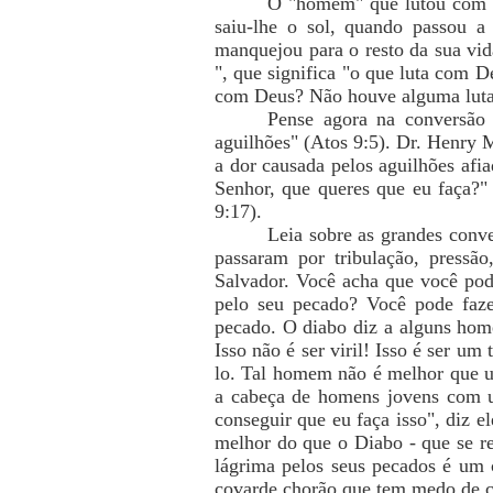
O "homem" que lutou com Ja
saiu-lhe o sol, quando passou 
manquejou para o resto da sua vid
", que significa "o que luta com D
com Deus? Não houve alguma luta 
Pense agora na conversão d
aguilhões" (Atos 9:5). Dr. Henry 
a dor causada pelos aguilhões afi
Senhor, que queres que eu faça?" 
9:17).
Leia sobre as grandes conve
passaram por tribulação, pressã
Salvador. Você acha que você pod
pelo seu pecado? Você pode faz
pecado. O diabo diz a alguns home
Isso não é ser viril! Isso é ser um
lo. Tal homem não é melhor que u
a cabeça de homens jovens com u
conseguir que eu faça isso", diz 
melhor do que o Diabo - que se 
lágrima pelos seus pecados é um
covarde chorão que tem medo de c