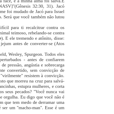
 face, e a minha alma foi salva.E
NASV]"(Gênesis 32:30, 31). Jacó
ome foi mudado de Jacó para Israel
o. Será que você também não lutou
cil para ti recalcitrar contra os
nimal teimoso, rebelando-se contra
e
). E ele tremendo e atônito, disse:
 jejum antes de converter-se (Atos
ield, Wesley, Spurgeon. Todos eles
perturbados - antes de confiarem
de pressão, angústia e sobrecarga
te convertido, sem convicção de
"virilmente" resistem à convicção.
risto que morreu na cruz para salvá-
cinhas, estupra mulheres, e corta
os seus pecados? "Você nunca vai
se orgulha. Eu digo que você não é
mem que tem medo de derramar uma
 é ser um "macho-man". Esse é um