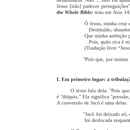
desanimaria. Não ... isso vai ajud
Jesus [irão] padecer perseguições
the Whole Bible;
nota em Atos 14:
Ó Jesus, minha cruz e
Destituído, abandona
Que minha ambição pe
Pois, quão rica é mi
(Tradução livre “Jes
"Pois que, por muitas 
I. Em primeiro lugar: a tribulaç
O texto fala dela: "Pois que
é "thlipsis." Ela significa "pressã
A conversão de Jacó é uma delas.
"Jacó foi deixado só;
foi deslocada enquant