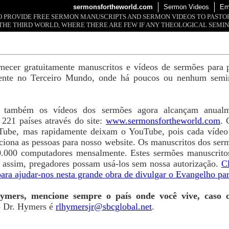
sermonsfortheworld.com
Sermon Videos
Em
 TO PROVIDE FREE SERMON MANUSCRIPTS AND SERMON VIDEOS TO PAST
THE THIRD WORLD, WHERE THERE ARE FEW IF ANY THEOLOGICAL SEMIN
ornecer gratuitamente manuscritos e vídeos de sermões para 
ente no Terceiro Mundo, onde há poucos ou nenhum seminá
o também os vídeos dos sermões agora alcançam anualm
221 países através do site:
www.sermonsfortheworld.com
. 
Tube, mas rapidamente deixam o YouTube, pois cada vídeo 
ciona as pessoas para nosso website. Os manuscritos dos serm
0.000 computadores mensalmente. Estes sermões manuscritos
e, assim, pregadores possam usá-los sem nossa autorização.
C
ara ajudar-nos nesta grande obra de divulgar o Evangelho pa
ymers, mencione sempre o país onde você vive, caso c
o Dr. Hymers é
rlhymersjr@sbcglobal.net
.