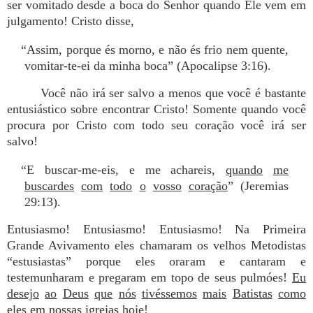
ser vomitado desde a boca do Senhor quando Ele vem em
julgamento! Cristo disse,
“Assim, porque és morno, e não és frio nem quente,
vomitar-te-ei da minha boca” (Apocalipse 3:16).
Você não irá ser salvo a menos que você é bastante
entusiástico sobre encontrar Cristo! Somente quando você
procura por Cristo com todo seu coração você irá ser
salvo!
“E buscar-me-eis, e me achareis,
quando
me
buscardes
com
todo
o
vosso
coração
” (Jeremias
29:13).
Entusiasmo! Entusiasmo! Entusiasmo! Na Primeira
Grande Avivamento eles chamaram os velhos Metodistas
“estusiastas” porque eles oraram e cantaram e
testemunharam e pregaram em topo de seus pulmóes!
Eu
desejo
ao
Deus
que
nós
tivéssemos
mais
Batistas
como
eles
em
nossas
igrejas
hoje
!