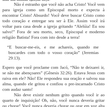
Não é estranho que você não acha Cristo! Você vem
para igreja como um Episcopal morto e expecta à
encontrar Cristo! Absurdo! Você deve buscar Cristo como
todo coração e entregar seu ser à Ele. Assim você irá
voltar para casa desde a igreja gritando “Alelúia! Eu sou
salvo!” Fora de seu morto, seco, Episcopal e moderno
religião Batista! Fora com isto desde a terra!
“E buscar-me-eis, e me achareis, quando me
buscardes com todo o vosso coração” (Jeremias
29:13).
Espero que você proclame com Jacó, “Não te deixarei ir,
se não me abençoares” (Gênesis 32:26). Estava Jesus com
raiva em ele? Não! Ele respondeu sua oração e salvou sua
alma, quando ele gritou e confiou o pre-incarnado Cristo
com audaz santo!
Não deve existir nenhum grito quando você ir ao
quarto de inquisição! Oh, não, você nunca deveria gritar
ou chorar! Você nunca deveria chorar ou orar em voz alta