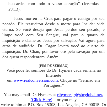
buscardes com todo o vosso coração” (Jeremias
29:13).
Jesus morreu na Cruz para pagar o castigo por seu
pecado. Ele ressucitou desde a morte para lhe dar vida
eterna. Se você deseja que Jesus perdoe seu pecado, e
limpe você com Seu Sangue, vai para o quarto de
inquisição e clame ao Jesus por salvação. Vai agora para
atrás de auditório. Dr. Cagan levará você ao quarto de
inquisição. Dr. Chan, por favor ore pela savação por um
dos quem respondenram. Amém.
(FIM DE SERMÃO)
Você pode ler sermões do Dr. Hymers cada semana no
Internete
em
www.realconversion.com
. Clique no “Sermão em
Português.”
You may email Dr. Hymers at
rlhymersjr@sbcglobal.net,
(Click Here)
– or you may
write to him at P.O. Box 15308, Los Angeles, CA 90015. Or