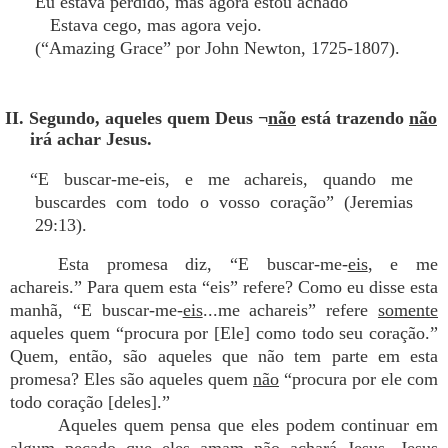
Eu estava perdido, mas agora estou achado
Estava cego, mas agora vejo.
(“Amazing Grace” por John Newton, 1725-1807).
II. Segundo, aqueles quem Deus ¬
não
está trazendo
não
irá achar Jesus.
“E buscar-me-eis, e me achareis, quando me
buscardes com todo o vosso coração” (Jeremias
29:13).
Esta promesa diz, “E buscar-me-
eis
, e me
achareis.” Para quem esta “eis” refere? Como eu disse esta
manhã, “E buscar-me-
eis
...me achareis” refere
somente
aqueles quem “procura por [Ele] como todo seu coração.”
Quem, então, são aqueles que não tem parte em esta
promesa? Eles são aqueles quem
não
“procura por ele com
todo coração [deles].”
Aqueles quem pensa que eles podem continuar em