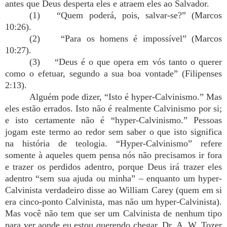
antes que Deus desperta eles e atraem eles ao Salvador.
(1) “Quem poderá, pois, salvar-se?” (Marcos
10:26).
(2) “Para os homens é impossível” (Marcos
10:27).
(3) “Deus é o que opera em vós tanto o querer
como o efetuar, segundo a sua boa vontade” (Filipenses
2:13).
Alguém pode dizer, “Isto é hyper-Calvinismo.” Mas
eles estão errados. Isto não é realmente Calvinismo por si;
e isto certamente não é “hyper-Calvinismo.” Pessoas
jogam este termo ao redor sem saber o que isto significa
na história de teologia. “Hyper-Calvinismo” refere
somente à aqueles quem pensa nós não precisamos ir fora
e trazer os perdidos adentro, porque Deus irá trazer eles
adentro “sem sua ajuda ou minha” – enquanto um hyper-
Calvinista verdadeiro disse ao William Carey (quem em si
era cinco-ponto Calvinista, mas não um hyper-Calvinista).
Mas você não tem que ser um Calvinista de nenhum tipo
para ver aonde eu estou querendo chegar. Dr. A. W. Tozer