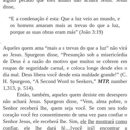
algum pecado que eles amam não achará Jesus. Jesus
disse,
“E a condenação é esta: Que a luz veio ao mundo, e
os homens amaram mais as trevas do que a luz,
porque as suas obras eram más” (João 3:19)
.
Aqueles quem ama “mais a s trevas do que a luz” não virá
ao Jesus. Spurgeon disse, “Presunção sob a misericórdia
de Deus é a razão do motivo que muitos se cobrem em
roupas de seguridade carnal, e coloca longe desde eles o
dia mal. Deus libera você desde esta maldade grande!” (C.
H. Spurgeon, “A Second Word to Seekers,”
MTP,
number
1,313, p. 514).
Então, também, aqueles quem desiste em desespero
não achará Jesus. Spurgeon disse, “Vem, alma pobre, o
Senhor receberá lhe, quem seja você. Se com seu todo
coração você fez consentimento de uma vez para confiar o
Senhor Jesus, ele receberá lhe. Sim,
ele
lhe
mostrará
como
confiar
, ele lhe dará fé…[você irá] encontrar a