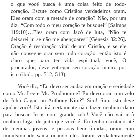
o que você busca é uma coisa feito de todo-
coração. Escute como Cristãos verdadeiros oram.
Eles oram com a metade de coração? Não, por um
diz, “Com todo o meu coração te busquei” [Salmos
119:10]…Eles oram com Jacó de luta, “Não te
deixarei ir, se não me abençoares” [Gênesis 32:26].
Oração é respiração vital de um Cristão, e se ele
não consegue orar sem todo coração, então isto é
claro que para ter vida espiritual, você, O
procurador, deve entregar seu coração inteiro por
isto (ibid., pp. 512, 513).
Você diz, “Eu devo ser audaz em oração e seriedade
como Mr. Lee e Mr. Prudhomme? Eu devo orar com zelo
de John Cagan ou Anthony Kim?” Sim! Sim, isto deve
ajudar você! Isto irá certamente não fazer nenhum dano
para buscar Jesus com grande zelo! Você não vai ir à
nenhum lugar de jeito que você é! Eu tenho escutado até
de meninas jovens, e pessoas bem tímidas, oram com
impulsividade santa quando eles foram verdadeiramente