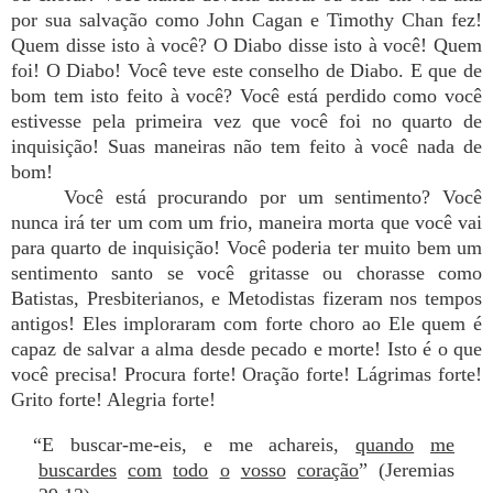
por sua salvação como John Cagan e Timothy Chan fez!
Quem disse isto à você? O Diabo disse isto à você! Quem
foi! O Diabo! Você teve este conselho de Diabo. E que de
bom tem isto feito à você? Você está perdido como você
estivesse pela primeira vez que você foi no quarto de
inquisição! Suas maneiras não tem feito à você nada de
bom!
Você está procurando por um sentimento? Você
nunca irá ter um com um frio, maneira morta que você vai
para quarto de inquisição! Você poderia ter muito bem um
sentimento santo se você gritasse ou chorasse como
Batistas, Presbiterianos, e Metodistas fizeram nos tempos
antigos! Eles imploraram com forte choro ao Ele quem é
capaz de salvar a alma desde pecado e morte! Isto é o que
você precisa! Procura forte! Oração forte! Lágrimas forte!
Grito forte! Alegria forte!
“E buscar-me-eis, e me achareis,
quando
me
buscardes
com
todo
o
vosso
coração
” (Jeremias