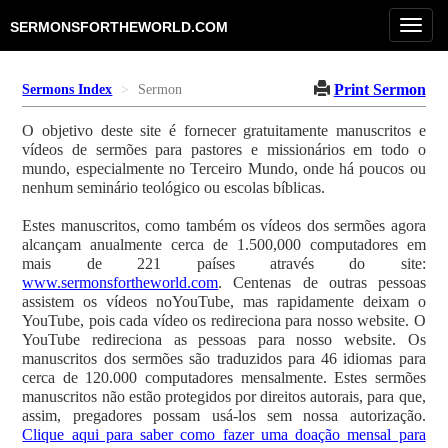
Toggl
SERMONSFORTHEWORLD.COM
navig
Print Sermon
Sermons Index
Sermon
O objetivo deste site é fornecer gratuitamente manuscritos e
vídeos de sermões para pastores e missionários em todo o
mundo, especialmente no Terceiro Mundo, onde há poucos ou
nenhum seminário teológico ou escolas bíblicas.
Estes manuscritos, como também os vídeos dos sermões agora
alcançam anualmente cerca de 1.500,000 computadores em
mais de 221 países através do site:
www.sermonsfortheworld.com
. Centenas de outras pessoas
assistem os vídeos noYouTube, mas rapidamente deixam o
YouTube, pois cada vídeo os redireciona para nosso website. O
YouTube redireciona as pessoas para nosso website. Os
manuscritos dos sermões são traduzidos para 46 idiomas para
cerca de 120.000 computadores mensalmente. Estes sermões
manuscritos não estão protegidos por direitos autorais, para que,
assim, pregadores possam usá-los sem nossa autorização.
Clique aqui para saber como fazer uma doação mensal para