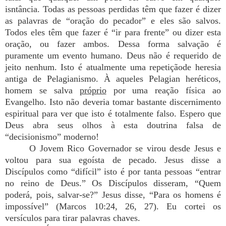
isntância. Todas as pessoas perdidas têm que fazer é dizer
as palavras de “oração do pecador” e eles são salvos.
Todos eles têm que fazer é “ir para frente” ou dizer esta
oração, ou fazer ambos. Dessa forma salvação é
puramente um evento humano. Deus não é requerido de
jeito nenhum. Isto é atualmente uma repetiçãode heresia
antiga de Pelagianismo. À aqueles Pelagian heréticos,
homem se salva
próprio
por uma reação física ao
Evangelho. Isto não deveria tomar bastante discernimento
espiritual para ver que isto é totalmente falso. Espero que
Deus abra seus olhos à esta doutrina falsa de
“decisionismo” moderno!
O Jovem Rico Governador se virou desde Jesus e
voltou para sua egoísta de pecado. Jesus disse a
Discípulos como “difícil” isto é por tanta pessoas “entrar
no reino de Deus.” Os Discípulos disseram, “Quem
poderá, pois, salvar-se?” Jesus disse, “Para os homens é
impossível” (Marcos 10:24, 26, 27). Eu cortei os
versículos para tirar palavras chaves.