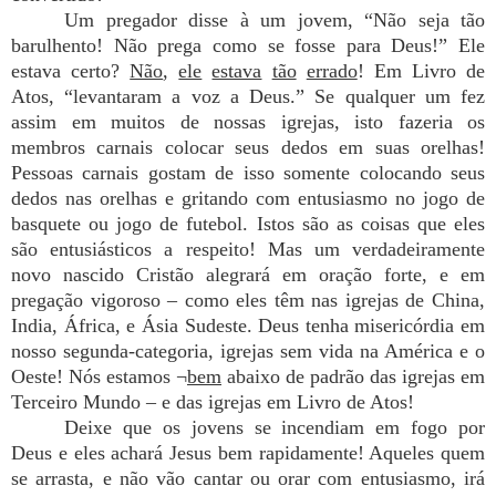
Um pregador disse à um jovem, “Não seja tão
barulhento! Não prega como se fosse para Deus!” Ele
estava certo?
Não
,
ele
estava
tão
errado
! Em Livro de
Atos, “levantaram a voz a Deus.” Se qualquer um fez
assim em muitos de nossas igrejas, isto fazeria os
membros carnais colocar seus dedos em suas orelhas!
Pessoas carnais gostam de isso somente colocando seus
dedos nas orelhas e gritando com entusiasmo no jogo de
basquete ou jogo de futebol. Istos são as coisas que eles
são entusiásticos a respeito! Mas um verdadeiramente
novo nascido Cristão alegrará em oração forte, e em
pregação vigoroso – como eles têm nas igrejas de China,
India, África, e Ásia Sudeste. Deus tenha misericórdia em
nosso segunda-categoria, igrejas sem vida na América e o
Oeste! Nós estamos ¬
bem
abaixo de padrão das igrejas em
Terceiro Mundo – e das igrejas em Livro de Atos!
Deixe que os jovens se incendiam em fogo por
Deus e eles achará Jesus bem rapidamente! Aqueles quem
se arrasta, e não vão cantar ou orar com entusiasmo, irá