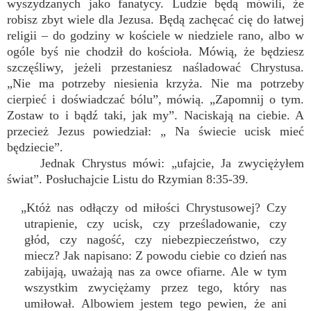
wyszydzanych jako fanatycy. Ludzie będą mówili, że
robisz zbyt wiele dla Jezusa. Będą zachęcać cię do łatwej
religii – do godziny w kościele w niedziele rano, albo w
ogóle byś nie chodził do kościoła. Mówią, że będziesz
szczęśliwy, jeżeli przestaniesz naśladować Chrystusa.
„Nie ma potrzeby niesienia krzyża. Nie ma potrzeby
cierpieć i doświadczać bólu”, mówią. „Zapomnij o tym.
Zostaw to i bądź taki, jak my”. Naciskają na ciebie. A
przecież Jezus powiedział: „ Na świecie ucisk mieć
będziecie”.
Jednak Chrystus mówi: „ufajcie, Ja zwyciężyłem
świat”. Posłuchajcie Listu do Rzymian 8:35-39.
„Któż nas odłączy od miłości Chrystusowej? Czy
utrapienie, czy ucisk, czy prześladowanie, czy
głód, czy nagość, czy niebezpieczeństwo, czy
miecz? Jak napisano: Z powodu ciebie co dzień nas
zabijają, uważają nas za owce ofiarne. Ale w tym
wszystkim zwyciężamy przez tego, który nas
umiłował. Albowiem jestem tego pewien, że ani