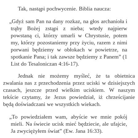
Tak, nastąpi pochwycenie. Biblia naucza:
„Gdyż sam Pan na dany rozkaz, na głos archanioła i
trąby Bożej zstąpi z nieba; wtedy najpierw
powstaną ci, którzy umarli w Chrystusie, potem
my, którzy pozostaniemy przy życiu, razem z nimi
porwani będziemy w obłokach w powietrze, na
spotkanie Pana; i tak zawsze będziemy z Panem” (1
List do Tesaloniczan 4:16-17).
Jednak nie możemy myśleć, że ta obietnica
zwalania nas z przechodzenia przez uciski w dzisiejszych
czasach, jeszcze przed wielkim uciskiem. W naszym
tekście czytamy, że Jezus powiedział, iż chrześcijanie
będą doświadczani we wszystkich wiekach.
„To powiedziałem wam, abyście we mnie pokój
mieli. Na świecie ucisk mieć będziecie, ale ufajcie,
Ja zwyciężyłem świat” (Ew. Jana 16:33).