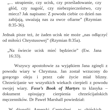
„... utrapienie, czy ucisk, czy prześladowanie, czy
głód, czy nagość, czy niebezpieczeństwo, czy
miecz? Jak napisano: Z powodu ciebie co dzień nas
zabijają, uważają nas za owce ofiarne” (Rzymian
8:35-36).
Jednak pisze też, że żaden ucisk nie może „nas odłączyć
od miłości Chrystusowej” (Rzymian 8:35a).
„Na świecie ucisk mieć będziecie” (Ew. Jana
16:33).
Wszyscy apostołowie za wyjątkiem Jana zginęli z
powodu wiary w Chrystusa. Jan został wrzucony do
gorącego oleju i przez całe życie miał blizny.
Chrześcijanie we wszystkich wiekach cierpieli z powodu
swojej wiary.
Foxe’s Book of Martyrs
to klasyka –
dokument opisujący cierpienia chrześcijańskich
męczenników. Dr Paweł Marshall powiedział:
W dżunglii Ameryki Centralnej... w chińskich