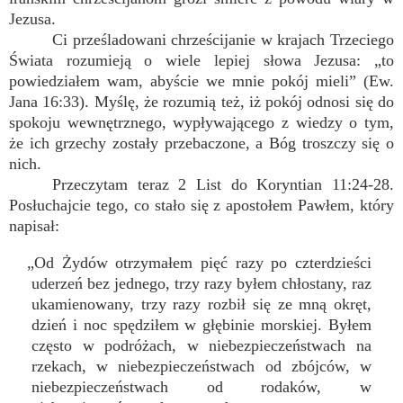
Jezusa.
Ci prześladowani chrześcijanie w krajach Trzeciego
Świata rozumieją o wiele lepiej słowa Jezusa: „to
powiedziałem wam, abyście we mnie pokój mieli” (Ew.
Jana 16:33). Myślę, że rozumią też, iż pokój odnosi się do
spokoju wewnętrznego, wypływającego z wiedzy o tym,
że ich grzechy zostały przebaczone, a Bóg troszczy się o
nich.
Przeczytam teraz 2 List do Koryntian 11:24-28.
Posłuchajcie tego, co stało się z apostołem Pawłem, który
napisał:
„Od Żydów otrzymałem pięć razy po czterdzieści
uderzeń bez jednego, trzy razy byłem chłostany, raz
ukamienowany, trzy razy rozbił się ze mną okręt,
dzień i noc spędziłem w głębinie morskiej. Byłem
często w podróżach, w niebezpieczeństwach na
rzekach, w niebezpieczeństwach od zbójców, w
niebezpieczeństwach od rodaków, w