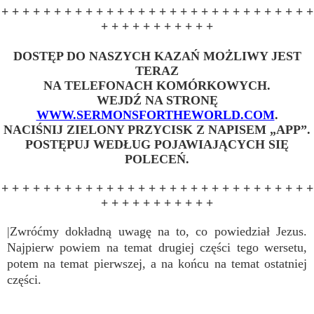
+ + + + + + + + + + + + + + + + + + + + + + + + + + + + + +
+ + + + + + + + + + +
DOSTĘP DO NASZYCH KAZAŃ MOŻLIWY JEST
TERAZ
NA TELEFONACH KOMÓRKOWYCH.
WEJDŹ NA STRONĘ
WWW.SERMONSFORTHEWORLD.COM
.
NACIŚNIJ ZIELONY PRZYCISK Z NAPISEM „APP”.
POSTĘPUJ WEDŁUG POJAWIAJĄCYCH SIĘ
POLECEŃ.
+ + + + + + + + + + + + + + + + + + + + + + + + + + + + + +
+ + + + + + + + + + +
|Zwróćmy dokładną uwagę na to, co powiedział Jezus.
Najpierw powiem na temat drugiej części tego wersetu,
potem na temat pierwszej, a na końcu na temat ostatniej
części.