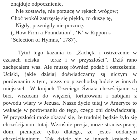
znajduje odpocznienie,
Nie zostawię, nie porzucę w rękach wrógów;
Choć wokół zatrzęsię się piękło, to duszę tę,
Nigdy, przenigdy nie porzucę.
(„How Firm a Foundation”, ‘K’ w Rippon’s
‘Selection of Hymns,’ 1787).
Tytuł tego kazania to „Zachęta i ostrzeżenie w
czasach ucisku – teraz i w przyszłości”. Dziś rano
zachęcałem was. Ale muszę również podać i ostrzeżenie.
Uciski, jakie dzisiaj doświadczamy są niczym w
porównaniu z tym, przez co przechodzą ludzie w innych
miejscach. W krajach Trzeciego Świata chrześcijanie są
bici, wrzucani do więzień, torturowani i zabijani z
powodu wiary w Jezusa. Nasze życie tutaj w Ameryce to
wakacje w porównaniu do tego, czego oni doświadczają.
W przyszłości może okazać się, że trudniej będzie żyło się
chrześcijanom tutaj. Wzrośnie presja, może stracisz pracę,
dom, pieniądze tylko dlatego, że jesteś oddanym
chrześcijaninem. Tak dzieje się w innych krajach w