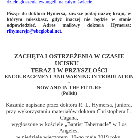
dziele głoszenia ewangelii na całym świecie
.
Pisząc do doktora Hymersa, zawsze podaj nazwę kraju, w
którym mieszkasz, gdyż inaczej nie będzie w stanie
odpowiedzieć. Adres mailowy doktora Hymersa:
rlhymersjr@sbcglobal.net
.
ZACHĘTA I OSTRZEŻENIA W CZASIE
UCISKU –
TERAZ I W PRZYSZŁOŚCI
ENCOURAGEMENT AND WARNING IN TRIBULATION
–
NOW AND IN THE FUTURE
(Polish)
Kazanie napisane przez doktora R. L. Hymersa, juniora,
przy wykorzystaniu materiałów doktora Christophera L.
Cagana,
wygłoszone w kościele „Baptist Tabernacle” w Los
Angeles,
w niedzielę wieczorem, 19-go maja 2019 roku.