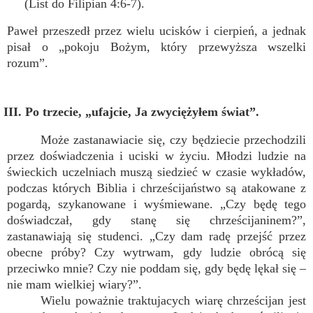
(List do Filipian 4:6-7).
Paweł przeszedł przez wielu ucisków i cierpień, a jednak
pisał o „pokoju Bożym, który przewyższa wszelki
rozum”.
III. Po trzecie, „ufajcie, Ja zwyciężyłem świat”.
Może zastanawiacie się, czy będziecie przechodzili
przez doświadczenia i uciski w życiu. Młodzi ludzie na
świeckich uczelniach muszą siedzieć w czasie wykładów,
podczas których Biblia i chrześcijaństwo są atakowane z
pogardą, szykanowane i wyśmiewane. „Czy będę tego
doświadczał, gdy stanę się chrześcijaninem?”,
zastanawiają się studenci. „Czy dam radę przejść przez
obecne próby? Czy wytrwam, gdy ludzie obrócą się
przeciwko mnie? Czy nie poddam się, gdy będę lękał się –
nie mam wielkiej wiary?”.
Wielu poważnie traktujacych wiarę chrześcijan jest