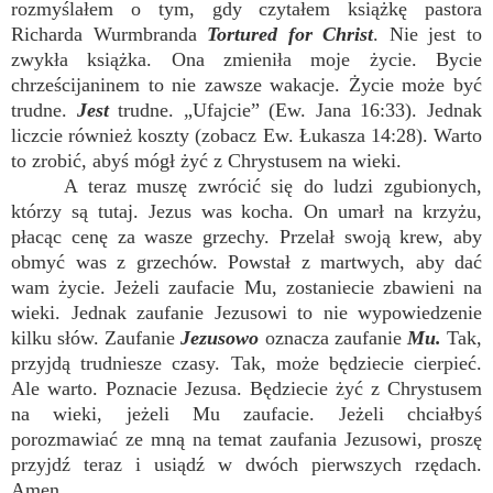
rozmyślałem o tym, gdy czytałem książkę pastora
Richarda Wurmbranda
Tortured for Christ
. Nie jest to
zwykła książka. Ona zmieniła moje życie. Bycie
chrześcijaninem to nie zawsze wakacje. Życie może być
trudne.
Jest
trudne. „Ufajcie” (Ew. Jana 16:33). Jednak
liczcie również koszty (zobacz Ew. Łukasza 14:28). Warto
to zrobić, abyś mógł żyć z Chrystusem na wieki.
A teraz muszę zwrócić się do ludzi zgubionych,
którzy są tutaj. Jezus was kocha. On umarł na krzyżu,
płacąc cenę za wasze grzechy. Przelał swoją krew, aby
obmyć was z grzechów. Powstał z martwych, aby dać
wam życie. Jeżeli zaufacie Mu, zostaniecie zbawieni na
wieki. Jednak zaufanie Jezusowi to nie wypowiedzenie
kilku słów. Zaufanie
Jezusowo
oznacza zaufanie
Mu
.
Tak,
przyjdą trudniesze czasy. Tak, może będziecie cierpieć.
Ale warto. Poznacie Jezusa. Będziecie żyć z Chrystusem
na wieki, jeżeli Mu zaufacie. Jeżeli chciałbyś
porozmawiać ze mną na temat zaufania Jezusowi, proszę
przyjdź teraz i usiądź w dwóch pierwszych rzędach.
Amen.