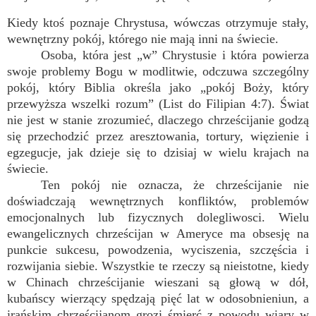
Kiedy ktoś poznaje Chrystusa, wówczas otrzymuje stały,
wewnętrzny pokój, którego nie mają inni na świecie.
Osoba, która jest „w” Chrystusie i która powierza
swoje problemy Bogu w modlitwie, odczuwa szczególny
pokój, który Biblia określa jako „pokój Boży, który
przewyższa wszelki rozum” (List do Filipian 4:7). Świat
nie jest w stanie zrozumieć, dlaczego chrześcijanie godzą
się przechodzić przez aresztowania, tortury, więzienie i
egzegucje, jak dzieje się to dzisiaj w wielu krajach na
świecie.
Ten pokój nie oznacza, że chrześcijanie nie
doświadczają wewnętrznych konfliktów, problemów
emocjonalnych lub fizycznych dolegliwosci. Wielu
ewangelicznych chrześcijan w Ameryce ma obsesję na
punkcie sukcesu, powodzenia, wyciszenia, szczęścia i
rozwijania siebie. Wszystkie te rzeczy są nieistotne, kiedy
w Chinach chrześcijanie wieszani są głową w dół,
kubańscy wierzący spędzają pięć lat w odosobnieniun, a
irańskim chrześcijanom grozi śmierć z powodu wiary w