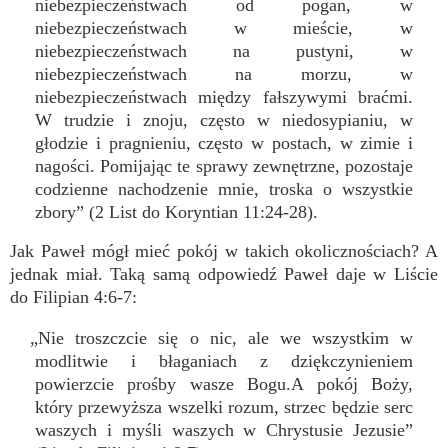
niebezpieczeństwach od pogan, w
niebezpieczeństwach w mieście, w
niebezpieczeństwach na pustyni, w
niebezpieczeństwach na morzu, w
niebezpieczeństwach między fałszywymi braćmi.
W trudzie i znoju, często w niedosypianiu, w
głodzie i pragnieniu, często w postach, w zimie i
nagości. Pomijając te sprawy zewnętrzne, pozostaje
codzienne nachodzenie mnie, troska o wszystkie
zbory” (2 List do Koryntian 11:24-28).
Jak Paweł mógł mieć pokój w takich okolicznościach? A
jednak miał. Taką samą odpowiedź Paweł daje w Liście
do Filipian 4:6-7:
„Nie troszczcie się o nic, ale we wszystkim w
modlitwie i błaganiach z dziękczynieniem
powierzcie prośby wasze Bogu.A pokój Boży,
który przewyższa wszelki rozum, strzec będzie serc
waszych i myśli waszych w Chrystusie Jezusie”