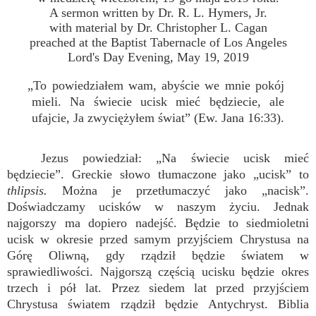
A sermon written by Dr. R. L. Hymers, Jr.
with material by Dr. Christopher L. Cagan
preached at the Baptist Tabernacle of Los Angeles
Lord's Day Evening, May 19, 2019
„To powiedziałem wam, abyście we mnie pokój
mieli. Na świecie ucisk mieć będziecie, ale
ufajcie, Ja zwyciężyłem świat” (Ew. Jana 16:33).
Jezus powiedział: „Na świecie ucisk mieć
będziecie”. Greckie słowo tłumaczone jako „ucisk” to
thlipsis.
Można je przetłumaczyć jako „nacisk”.
Doświadczamy ucisków w naszym życiu. Jednak
najgorszy ma dopiero nadejść. Będzie to siedmioletni
ucisk w okresie przed samym przyjściem Chrystusa na
Górę Oliwną, gdy rządził będzie światem w
sprawiedliwości. Najgorszą częścią ucisku będzie okres
trzech i pół lat. Przez siedem lat przed przyjściem
Chrystusa światem rządził będzie Antychryst. Biblia