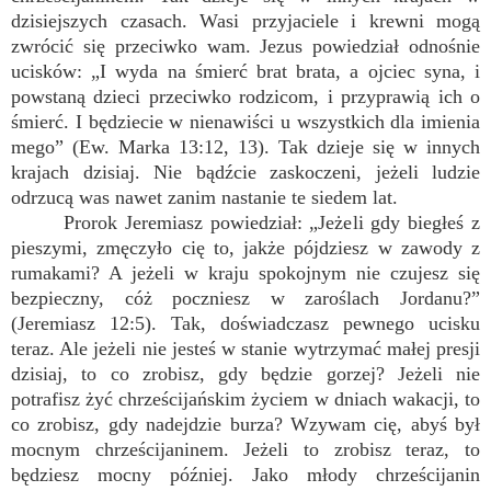
dzisiejszych czasach. Wasi przyjaciele i krewni mogą
zwrócić się przeciwko wam. Jezus powiedział odnośnie
ucisków: „I wyda na śmierć brat brata, a ojciec syna, i
powstaną dzieci przeciwko rodzicom, i przyprawią ich o
śmierć. I będziecie w nienawiści u wszystkich dla imienia
mego” (Ew. Marka 13:12, 13). Tak dzieje się w innych
krajach dzisiaj. Nie bądźcie zaskoczeni, jeżeli ludzie
odrzucą was nawet zanim nastanie te siedem lat.
Prorok Jeremiasz powiedział: „Jeżeli gdy biegłeś z
pieszymi, zmęczyło cię to, jakże pójdziesz w zawody z
rumakami? A jeżeli w kraju spokojnym nie czujesz się
bezpieczny, cóż poczniesz w zaroślach Jordanu?”
(Jeremiasz 12:5). Tak, doświadczasz pewnego ucisku
teraz. Ale jeżeli nie jesteś w stanie wytrzymać małej presji
dzisiaj, to co zrobisz, gdy będzie gorzej? Jeżeli nie
potrafisz żyć chrześcijańskim życiem w dniach wakacji, to
co zrobisz, gdy nadejdzie burza? Wzywam cię, abyś był
mocnym chrześcijaninem. Jeżeli to zrobisz teraz, to
będziesz mocny później. Jako młody chrześcijanin