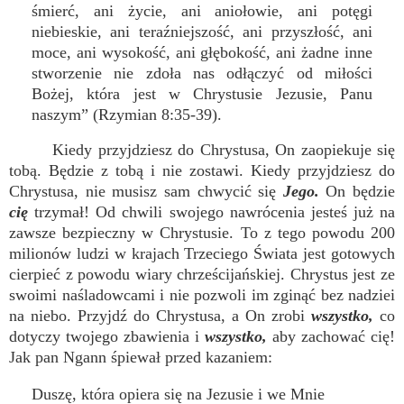
śmierć, ani życie, ani aniołowie, ani potęgi
niebieskie, ani teraźniejszość, ani przyszłość, ani
moce, ani wysokość, ani głębokość, ani żadne inne
stworzenie nie zdoła nas odłączyć od miłości
Bożej, która jest w Chrystusie Jezusie, Panu
naszym” (Rzymian 8:35-39).
Kiedy przyjdziesz do Chrystusa, On zaopiekuje się
tobą. Będzie z tobą i nie zostawi. Kiedy przyjdziesz do
Chrystusa, nie musisz sam chwycić się
Jego.
On będzie
cię
trzymał! Od chwili swojego nawrócenia jesteś już na
zawsze bezpieczny w Chrystusie. To z tego powodu 200
milionów ludzi w krajach Trzeciego Świata jest gotowych
cierpieć z powodu wiary chrześcijańskiej. Chrystus jest ze
swoimi naśladowcami i nie pozwoli im zginąć bez nadziei
na niebo. Przyjdź do Chrystusa, a On zrobi
wszystko,
co
dotyczy twojego zbawienia i
wszystko,
aby zachować cię!
Jak pan Ngann śpiewał przed kazaniem:
Duszę, która opiera się na Jezusie i we Mnie