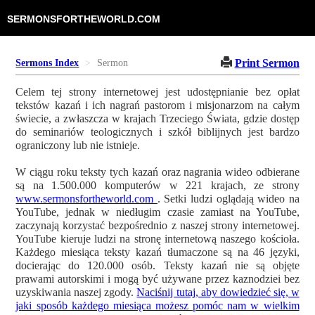
SERMONSFORTHEWORLD.COM
Print Sermon
Sermons Index
Sermon
Celem tej strony internetowej jest udostępnianie bez opłat
tekstów kazań i ich nagrań pastorom i misjonarzom na całym
świecie, a zwłaszcza w krajach Trzeciego Świata, gdzie dostęp
do seminariów teologicznych i szkół biblijnych jest bardzo
ograniczony lub nie istnieje.
W ciągu roku teksty tych kazań oraz nagrania wideo odbierane
są na 1.500.000 komputerów w 221 krajach, ze strony
www.sermonsfortheworld.com
. Setki ludzi oglądają wideo na
YouTube, jednak w niedługim czasie zamiast na YouTube,
zaczynają korzystać bezpośrednio z naszej strony internetowej.
YouTube kieruje ludzi na stronę internetową naszego kościoła.
Każdego miesiąca teksty kazań tłumaczone są na 46 języki,
docierając do 120.000 osób. Teksty kazań nie są objęte
prawami autorskimi i mogą być używane przez kaznodziei bez
uzyskiwania naszej zgody.
Naciśnij tutaj, aby dowiedzieć się, w
jaki sposób każdego miesiąca możesz pomóc nam w wielkim