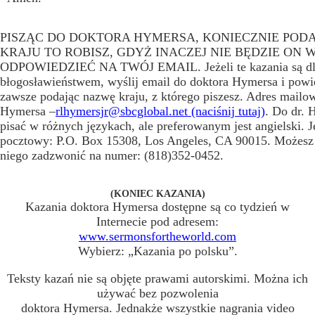
PISZĄC DO DOKTORA HYMERSA, KONIECZNIE PODAJ
KRAJU TO ROBISZ, GDYŻ INACZEJ NIE BĘDZIE ON 
ODPOWIEDZIEĆ NA TWÓJ EMAIL. Jeżeli te kazania są dla
błogosławieństwem, wyślij email do doktora Hymersa i pow
zawsze podając nazwę kraju, z którego piszesz. Adres mailo
Hymersa –
rlhymersjr@sbcglobal.net (naciśnij tutaj)
. Do dr.
pisać w różnych językach, ale preferowanym jest angielski. J
pocztowy: P.O. Box 15308, Los Angeles, CA 90015. Możesz
niego zadzwonić na numer: (818)352-0452.
(KONIEC KAZANIA)
Kazania doktora Hymersa dostępne są co tydzień w
Internecie pod adresem:
www.sermonsfortheworld.com
Wybierz: „Kazania po polsku”.
Teksty kazań nie są objęte prawami autorskimi. Można ich
używać bez pozwolenia
doktora Hymersa. Jednakże wszystkie nagrania video