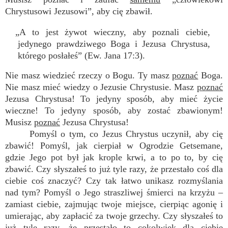
Chrystusowi Jezusowi”, aby cię zbawił.
„A to jest żywot wieczny, aby poznali ciebie,
jedynego prawdziwego Boga i Jezusa Chrystusa,
którego posłałeś” (Ew. Jana 17:3).
Nie masz wiedzieć rzeczy o Bogu. Ty masz
poznać
Boga.
Nie masz mieć wiedzy o Jezusie Chrystusie. Masz
poznać
Jezusa Chrystusa! To jedyny sposób, aby mieć życie
wieczne! To jedyny sposób, aby zostać zbawionym!
Musisz
poznać
Jezusa Chrystusa!
Pomyśl o tym, co Jezus Chrystus uczynił, aby cię
zbawić! Pomyśl, jak cierpiał w Ogrodzie Getsemane,
gdzie Jego pot był jak krople krwi, a to po to, by cię
zbawić. Czy słyszałeś to już tyle razy, że przestało coś dla
ciebie coś znaczyć? Czy tak łatwo unikasz rozmyślania
nad tym? Pomyśl o Jego straszliwej śmierci na krzyżu –
zamiast ciebie, zajmując twoje miejsce, cierpiąc agonię i
umierając, aby zapłacić za twoje grzechy. Czy słyszałeś to
już tyle razy, że przestało to cokolwiek dla ciebie