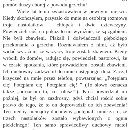
pomóc duszy chorej z powodu grzechu!
Wiele lat temu zwiastowałem w pewnym miejscu.
Kiedy skończyłem, przyszło do mnie na osobistą rozmowę
troje nastolatków – chłopak i dwie dziewczyny.
Powiedzieli coś, co pokazało mi wyraźnie, że są zgubieni.
Nie byli zbawieni. Płakali i doświadczali głębokiego
przekonania o grzechu. Rozmawiałem z nimi, aż było
widać wyraźnie, że wszyscy troje zostali zbawieni. Kiedy
wrócili do domów, radując się, powiedzieli pastorowi, że
w czasie spotkania, które prowadziłem, zostali zbawieni.
Ich duchowny zadzwonił do mnie następnego dnia. Zaczął
krzyczeć na mnie przez telefon, powtarzając: „Potępiam
cię! Potępiam cię! Potępiam cię! ” (To słowo oznacza
także „odrzucam to, co robisz!”). Ktoś powiedział mi
później, że był on zazdrosny, gdyż chciał rościć sobie
prawo do tego, że to
on
doprowadził do ich zbawienia!
Ten biedny, niemądry duchowny „potępiał” mnie za to, że
trzech nastolatków zostało wybawionych z ognia
piekielnego! Ten samo sprawiedliwy duchowy matoł