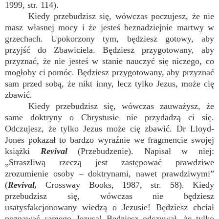
1999, str. 114).
Kiedy przebudzisz się, wówczas poczujesz, że nie
masz własnej mocy i że jesteś beznadziejnie martwy w
grzechach. Upokorzony tym, będziesz gotowy, aby
przyjść do Zbawiciela. Będziesz przygotowany, aby
przyznać, że nie jesteś w stanie nauczyć się niczego, co
mogłoby ci pomóc. Będziesz przygotowany, aby przyznać
sam przed sobą, że nikt inny, lecz tylko Jezus, może cię
zbawić.
Kiedy przebudzisz się, wówczas zauważysz, że
same doktryny o Chrystusie nie przydadzą ci się.
Odczujesz, że tylko Jezus może cię zbawić. Dr Lloyd-
Jones pokazał to bardzo wyraźnie we fragmencie swojej
książki
Revival
(Przebudzenie). Napisał w niej:
„Straszliwą rzeczą jest zastępować prawdziwe
zrozumienie osoby – doktrynami, nawet prawdziwymi”
(
Revival,
Crossway Books, 1987, str. 58). Kiedy
przebudzisz się, wówczas nie będziesz
usatysfakcjonowany wiedzą o Jezusie! Będziesz chciał
poznawać samego Jezusa! Będziesz odczuwał, że tylko