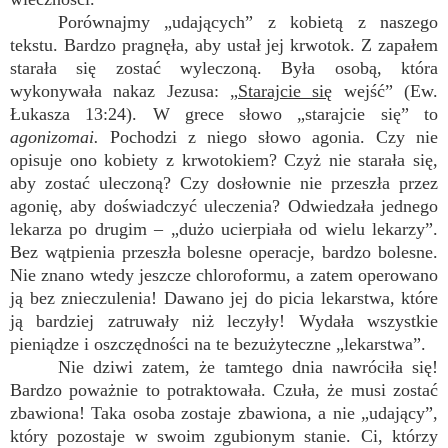
Porównajmy „udających” z kobietą z naszego
tekstu. Bardzo pragnęła, aby ustał jej krwotok. Z zapałem
starała się zostać wyleczoną. Była osobą, która
wykonywała nakaz Jezusa: „
Starajcie się
wejść” (Ew.
Łukasza 13:24). W grece słowo „starajcie się” to
agonizomai.
Pochodzi z niego słowo agonia. Czy nie
opisuje ono kobiety z krwotokiem? Czyż nie starała się,
aby zostać uleczoną? Czy dosłownie nie przeszła przez
agonię, aby doświadczyć uleczenia? Odwiedzała jednego
lekarza po drugim – „dużo ucierpiała od wielu lekarzy”.
Bez wątpienia przeszła bolesne operacje, bardzo bolesne.
Nie znano wtedy jeszcze chloroformu, a zatem operowano
ją bez znieczulenia! Dawano jej do picia lekarstwa, które
ją bardziej zatruwały niż leczyły! Wydała wszystkie
pieniądze i oszczędności na te bezużyteczne „lekarstwa”.
Nie dziwi zatem, że tamtego dnia nawróciła się!
Bardzo poważnie to potraktowała. Czuła, że musi zostać
zbawiona! Taka osoba zostaje zbawiona, a nie „udający”,
który pozostaje w swoim zgubionym stanie. Ci, którzy