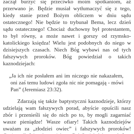
zaczął burzyć się przeciwko moim spotkaniom, aż
przerwano je. Będzie musiał wytłumaczyć się z tego,
kiedy stanie przed Bożym obliczem w dniu sądu
ostatecznego! Nie będzie to trybunał Bema, lecz dzień
sądu ostatecznego! Chociaż duchowny był protestantem,
to był równy, a może nawet i gorszy od rzymsko-
katolickiego księdza! Wielu jest podobnych do niego w
dzisiejszych czasach. Niech Bóg wybawi nas od tych
fałszywych proroków. Bóg powiedział o takich
kaznodziejach:
„Ja ich nie posłałem ani im niczego nie nakazałem,
oni zaś temu ludowi zgoła nic nie pomagają - mówi
Pan” (Jeremiasz 23:32).
Zdarzają się także baptystyczni kaznodzieje, którzy
udzielają wam fałszywych porad, abyście opuścili nasz
zbór i przenieśli się do nich po to, by mogli zagarniać
wasze pieniądze! Wasze ofiary! Takich kaznodziejów
uważam za „złodziei owiec” i fałszywych proroków!