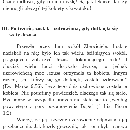
Czuję mdłości, gdy o nich myślę! Są jak lekarze, którzy
nie mogli uleczyć tej kobiety z krwotoku!
III. Po trzecie, została uzdrowiona, gdy dotknęła się
szaty Jezusa.
Przeszła przez tłum wokół Zbawiciela. Ludzie
naciskali na nią; było ich tak wielu, ściśniętych wokół,
pragnących zobaczyć Jezusa dokonującego cudu! I
chociaż wielu ludzi dotykało Jezusa, to jednak
uzdrowieńczą moc Jezusa otrzymała ta kobieta. Innym
razem, „ci, którzy się go dotknęli, zostali uzdrowieni”
(Ew. Marka 6:56). Lecz tego dnia uzdrowiona została ta
kobieta. Nie potrafimy powiedzieć, dlaczego tak się stało.
Być może w przypadku innych nie stało się to „według
powziętego z góry postanowienia Boga” (1 List Piotra
1:2).
Wierzę, że jej fizyczne uzdrowienie odpowiada jej
przebudzeniu. Jak każdy grzesznik, tak i ona była martwa