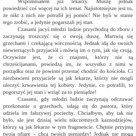
Wspomniałem już lekarzy. Muszę jednak
powiedzieć coś więcej na ich temat. Najistotniejsze jest to,
że nikt z nich nie potrafił jej pomóc! Nie byli w stanie
tego zrobić, a jedynie pogarszali jej stan.
Czasami jacyś młodzi ludzie przychodzą do zboru i
zaczynają troszczyć się o swoją duszę. Martwią się
grzechami i czekającą wiecznością. Jednak idą do swoich
niewierzących przyjaciół i mówią im o tym, jak się czują.
Oczywiste jest, że ci znajomi, którzy nie są
chrześcijanami, powiedzą im, że wszystko z nimi w
porządku oraz że powinni przestać chodzić do kościoła. Ci
niezbawieni przyjaciele są jak lekarze, którzy nie mogli
uleczyć krwawienia tej kobiety. Jedynie, co potrafili, to
pogorszyć jej stan i wziąć za to pieniądze!
Czasami, gdy młodzi ludzie zaczynają odczuwać
przekonanie o grzechach, udają się do pastora, który
udziela im fałszywej pociechy. Chciałbym, aby tak nie
było, ale jest dzisiaj wielu nikczemnych kaznodziejów,
którzy są jak lekarze w tym fragmencie. Chętnie przyjmą
twoją ofiarę – chcą twoich pieniędzy! Jednak nie mogą