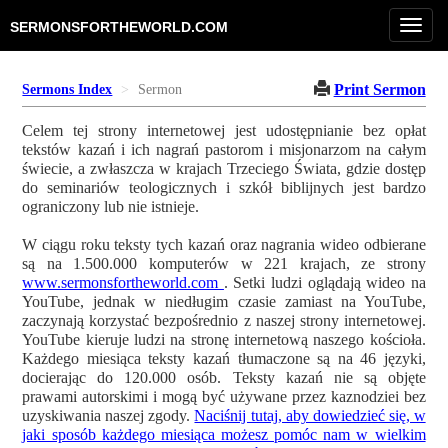
Toggl
SERMONSFORTHEWORLD.COM
navig
Print Sermon
Sermons Index
Sermon
Celem tej strony internetowej jest udostępnianie bez opłat
tekstów kazań i ich nagrań pastorom i misjonarzom na całym
świecie, a zwłaszcza w krajach Trzeciego Świata, gdzie dostęp
do seminariów teologicznych i szkół biblijnych jest bardzo
ograniczony lub nie istnieje.
W ciągu roku teksty tych kazań oraz nagrania wideo odbierane
są na 1.500.000 komputerów w 221 krajach, ze strony
www.sermonsfortheworld.com
. Setki ludzi oglądają wideo na
YouTube, jednak w niedługim czasie zamiast na YouTube,
zaczynają korzystać bezpośrednio z naszej strony internetowej.
YouTube kieruje ludzi na stronę internetową naszego kościoła.
Każdego miesiąca teksty kazań tłumaczone są na 46 języki,
docierając do 120.000 osób. Teksty kazań nie są objęte
prawami autorskimi i mogą być używane przez kaznodziei bez
uzyskiwania naszej zgody.
Naciśnij tutaj, aby dowiedzieć się, w
jaki sposób każdego miesiąca możesz pomóc nam w wielkim