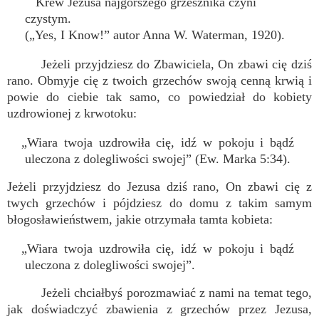
Krew Jezusa najgorszego grzesznika czyni
czystym.
(„Yes, I Know!” autor Anna W. Waterman, 1920).
Jeżeli przyjdziesz do Zbawiciela, On zbawi cię dziś
rano. Obmyje cię z twoich grzechów swoją cenną krwią i
powie do ciebie tak samo, co powiedział do kobiety
uzdrowionej z krwotoku:
„Wiara twoja uzdrowiła cię, idź w pokoju i bądź
uleczona z dolegliwości swojej” (Ew. Marka 5:34).
Jeżeli przyjdziesz do Jezusa dziś rano, On zbawi cię z
twych grzechów i pójdziesz do domu z takim samym
błogosławieństwem, jakie otrzymała tamta kobieta:
„Wiara twoja uzdrowiła cię, idź w pokoju i bądź
uleczona z dolegliwości swojej”.
Jeżeli chciałbyś porozmawiać z nami na temat tego,
jak doświadczyć zbawienia z grzechów przez Jezusa,