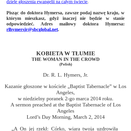
dziele głoszenia ewangelii na całym świecie
.
Pisząc do doktora Hymersa, zawsze podaj nazwę kraju, w
którym mieszkasz, gdyż inaczej nie będzie w stanie
odpowiedzieć. Adres mailowy doktora Hymersa:
rlhymersjr@sbcglobal.net
.
KOBIETA W TŁUMIE
THE WOMAN IN THE CROWD
(Polish)
Dr. R. L. Hymers, Jr.
Kazanie głoszone w kościele „Baptist Tabernacle” w Los
Angeles,
w niedzielny poranek 2-go marca 2014 roku.
A sermon preached at the Baptist Tabernacle of Los
Angeles
Lord’s Day Morning, March 2, 2014
„A On jej rzekł: Córko, wiara twoja uzdrowiła