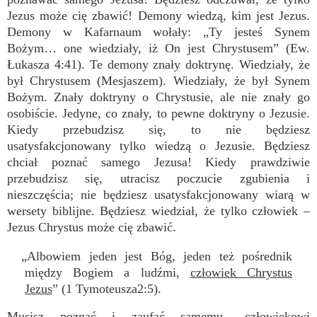
Jezus może cię zbawić! Demony wiedzą, kim jest Jezus.
Demony w Kafarnaum wołały: „Ty jesteś Synem
Bożym… one wiedziały, iż On jest Chrystusem” (Ew.
Łukasza 4:41). Te demony znały doktrynę. Wiedziały, że
był Chrystusem (Mesjaszem). Wiedziały, że był Synem
Bożym. Znały doktryny o Chrystusie, ale nie znały go
osobiście. Jedyne, co znały, to pewne doktryny o Jezusie.
Kiedy przebudzisz się, to nie będziesz
usatysfakcjonowany tylko wiedzą o Jezusie. Będziesz
chciał poznać samego Jezusa! Kiedy prawdziwie
przebudzisz się, utracisz poczucie zgubienia i
nieszczęścia; nie będziesz usatysfakcjonowany wiarą w
wersety biblijne. Będziesz wiedział, że tylko człowiek –
Jezus Chrystus może cię zbawić.
„Albowiem jeden jest Bóg, jeden też pośrednik
między Bogiem a ludźmi,
człowiek Chrystus
Jezus
” (1 Tymoteusza2:5).
Musisz poznać i zaufać
samemu
„człowiekowi