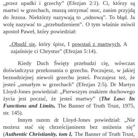
„przez upadki i grzechy” (Efezjan 2:1). Ci, którzy są
martwi w grzechach, muszą otrzymać moc, zanim przyjdą
do Jezusa. Niektórzy nazywają to „odnową”. To błąd. Ja
wolę nazywać to „przebudzeniem”. O tym właśnie mówił
apostoł Paweł, który powiedział:
„
Obudź się
, który śpisz, I
powstań z martwych
, A
zajaśnieje ci Chrystus” (Efezjan 5:14).
Kiedy Duch Święty przebudzi cię, wówczas
doświadczysz przekonania o grzechu. Poczujesz, w jakiej
beznadziejnej niewoli grzechu jesteś. Poczujesz też, że
jesteś „umarłym w grzechach” (Efezjan 2:5). Dr Martyn
Lloyd-Jones powiedział: „Pierwszym znakiem duchowego
życia jest poczuć, że jesteś martwy” (
The Law: Its
Functions and Limits,
The Banner of Truth Trust, 1975,
str. 145).
Innym razem dr Lloyd-Jones powiedział: „Nie
możesz stać się chrześcijaninem bez uniżenia się”
(
Authentic Christianity, tom I,
The Banner of Truth Trust,