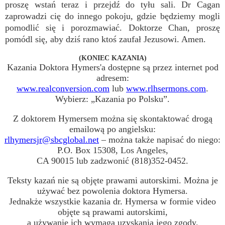
proszę wstań teraz i przejdź do tyłu sali. Dr Cagan
zaprowadzi cię do innego pokoju, gdzie będziemy mogli
pomodlić się i porozmawiać. Doktorze Chan, proszę
pomódl się, aby dziś rano ktoś zaufał Jezusowi. Amen.
(KONIEC KAZANIA)
Kazania Doktora Hymers'a dostępne są przez internet pod
adresem:
www.realconversion.com
lub
www.rlhsermons.com
.
Wybierz: „Kazania po Polsku”.
Z doktorem Hymersem można się skontaktować drogą
emailową po angielsku:
rlhymersjr@sbcglobal.net
– można także napisać do niego:
P.O. Box 15308, Los Angeles,
CA 90015 lub zadzwonić (818)352-0452.
Teksty kazań nie są objęte prawami autorskimi. Można je
używać bez powolenia doktora Hymersa.
Jednakże wszystkie kazania dr. Hymersa w formie video
objęte są prawami autorskimi,
a używanie ich wymaga uzyskania jego zgody.