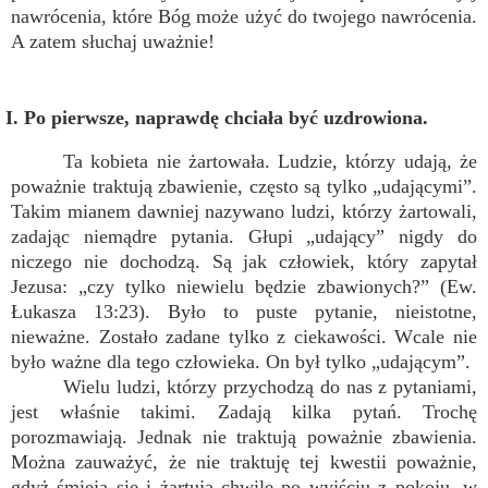
nawrócenia, które Bóg może użyć do twojego nawrócenia.
A zatem słuchaj uważnie!
I. Po pierwsze, naprawdę chciała być uzdrowiona.
Ta kobieta nie żartowała. Ludzie, którzy udają, że
poważnie traktują zbawienie, często są tylko „udającymi”.
Takim mianem dawniej nazywano ludzi, którzy żartowali,
zadając niemądre pytania. Głupi „udający” nigdy do
niczego nie dochodzą. Są jak człowiek, który zapytał
Jezusa: „czy tylko niewielu będzie zbawionych?” (Ew.
Łukasza 13:23). Było to puste pytanie, nieistotne,
nieważne. Zostało zadane tylko z ciekawości. Wcale nie
było ważne dla tego człowieka. On był tylko „udającym”.
Wielu ludzi, którzy przychodzą do nas z pytaniami,
jest właśnie takimi. Zadają kilka pytań. Trochę
porozmawiają. Jednak nie traktują poważnie zbawienia.
Można zauważyć, że nie traktuję tej kwestii poważnie,
gdyż śmieją się i żartują chwilę po wyjściu z pokoju, w