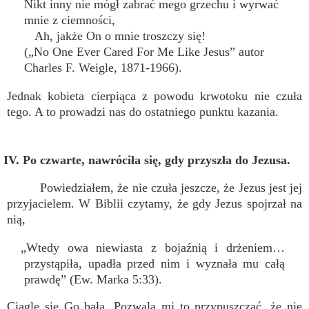
Nikt inny nie mógł zabrać mego grzechu i wyrwać
mnie z ciemności,
Ah, jakże On o mnie troszczy się!
(„No One Ever Cared For Me Like Jesus” autor
Charles F. Weigle, 1871-1966).
Jednak kobieta cierpiąca z powodu krwotoku nie czuła
tego. A to prowadzi nas do ostatniego punktu kazania.
IV. Po czwarte, nawróciła się, gdy przyszła do Jezusa.
Powiedziałem, że nie czuła jeszcze, że Jezus jest jej
przyjacielem. W Biblii czytamy, że gdy Jezus spojrzał na
nią,
„Wtedy owa niewiasta z bojaźnią i drżeniem…
przystąpiła, upadła przed nim i wyznała mu całą
prawdę” (Ew. Marka 5:33).
Ciągle się Go bała. Pozwala mi to przypuszczać, że nie