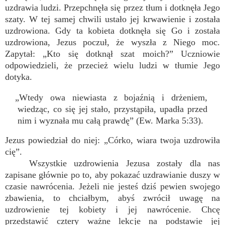
uzdrawia ludzi. Przepchnęła się przez tłum i dotknęła Jego
szaty. W tej samej chwili ustało jej krwawienie i została
uzdrowiona. Gdy ta kobieta dotknęła się Go i została
uzdrowiona, Jezus poczuł, że wyszła z Niego moc.
Zapytał: „Kto się dotknął szat moich?” Uczniowie
odpowiedzieli, że przecież wielu ludzi w tłumie Jego
dotyka.
„Wtedy owa niewiasta z bojaźnią i drżeniem,
wiedząc, co się jej stało, przystąpiła, upadła przed
nim i wyznała mu całą prawdę” (Ew. Marka 5:33).
Jezus powiedział do niej: „Córko, wiara twoja uzdrowiła
cię”.
Wszystkie uzdrowienia Jezusa zostały dla nas
zapisane głównie po to, aby pokazać uzdrawianie duszy w
czasie nawrócenia. Jeżeli nie jesteś dziś pewien swojego
zbawienia, to chciałbym, abyś zwrócił uwagę na
uzdrowienie tej kobiety i jej nawrócenie. Chcę
przedstawić cztery ważne lekcje na podstawie jej