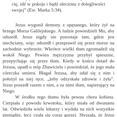
cię, idź w pokoju i bądź uleczona z dolegliwości
swojej” (Ew. Marka 5:34).
Jezus wygonił demony z opętanego, który żył na
brzegu Morza Galilejskiego. A ludzie powiedzieli Mu, aby
odszedł. Jezus nigdy nie pozostaje tam, gdzie jest
niechciany, więc odszedł i przeprawił się przez morze na
zachodnie wybrzeże. Wkrótce wielki tłum zgromadził się
wokół Niego. Pewien mężczyzna przybył spiesznie,
przepychając się przez tłum. Kiedy w końcu dotarł do
Jezusa, upadł u stóp Zbawiciela i powiedział, że jego mała
córeczka umiera. Błagał Jezusa, aby udał się z nim i
położył na niej ręce, „żeby odzyskała zdrowie i żyła”.
Jezus poszedł razem z nim, a za nimi tłum, napierający na
Niego.
W środku tego tłumu była pewna chora kobieta.
Cierpiała z powodu krwotoku, który miała od dwunastu
lat. Odwiedziła wielu lekarzy i wydała na nich wszystkie
pieniądze, lecz czuła się coraz gorzej. Słyszała, że Jezus