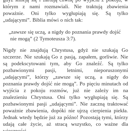
którym z nami rozmawiali. Nie traktują zbawienia
poważnie. Oni tylko wygłupiają się. Są tylko
„udającymi”. Biblia mówi o nich tak:
„zawsze się uczą, a nigdy do poznania prawdy dojść
nie mogą” (2 Tymoteusza 3:7).
Nigdy nie znajdują Chrystusa, gdyż nie szukają Go
szczerze. Nie szukają Go z pasją, zapałem, gorliwie. Nie
są podekscytowani tym, aby Go znaleźć. Są tylko
pozbawionymi pasji, letnimi, nieporuszonymi
„udającymi”, którzy „zawsze się uczą, a nigdy do
poznania prawdy dojść nie mogą”. Po pięciu minutach od
wyjścia z pokoju rozmów, już nie zależy im na
znalezieniu Chrystusa. Oni tylko wygłupiają się. Są
pozbawionymi pasji „udającymi”. Nie zaczną traktować
poważnie zbawienia, dopóki nie ujrzą cierpienia piekła.
Jednak wtedy będzie już za późno! Pozostają tymi, którzy
udają całe życie, aż stracą wszystko, co ważne dla
wieczności.