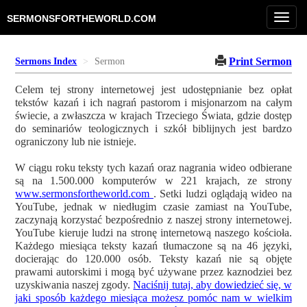
Toggl
SERMONSFORTHEWORLD.COM
navig
Print Sermon
Sermons Index
Sermon
Celem tej strony internetowej jest udostępnianie bez opłat
tekstów kazań i ich nagrań pastorom i misjonarzom na całym
świecie, a zwłaszcza w krajach Trzeciego Świata, gdzie dostęp
do seminariów teologicznych i szkół biblijnych jest bardzo
ograniczony lub nie istnieje.
W ciągu roku teksty tych kazań oraz nagrania wideo odbierane
są na 1.500.000 komputerów w 221 krajach, ze strony
www.sermonsfortheworld.com
. Setki ludzi oglądają wideo na
YouTube, jednak w niedługim czasie zamiast na YouTube,
zaczynają korzystać bezpośrednio z naszej strony internetowej.
YouTube kieruje ludzi na stronę internetową naszego kościoła.
Każdego miesiąca teksty kazań tłumaczone są na 46 języki,
docierając do 120.000 osób. Teksty kazań nie są objęte
prawami autorskimi i mogą być używane przez kaznodziei bez
uzyskiwania naszej zgody.
Naciśnij tutaj, aby dowiedzieć się, w
jaki sposób każdego miesiąca możesz pomóc nam w wielkim