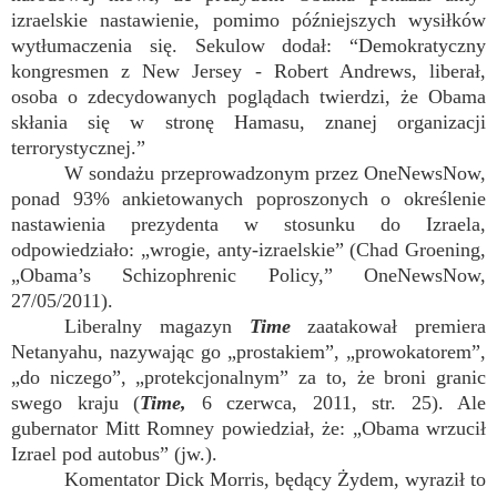
izraelskie nastawienie, pomimo późniejszych wysiłków
wytłumaczenia się. Sekulow dodał: “Demokratyczny
kongresmen z New Jersey - Robert Andrews, liberał,
osoba o zdecydowanych poglądach twierdzi, że Obama
skłania się w stronę Hamasu, znanej organizacji
terrorystycznej.”
W sondażu przeprowadzonym przez OneNewsNow,
ponad 93% ankietowanych poproszonych o określenie
nastawienia prezydenta w stosunku do Izraela,
odpowiedziało: „wrogie, anty-izraelskie” (Chad Groening,
„Obama’s Schizophrenic Policy,” OneNewsNow,
27/05/2011).
Liberalny magazyn
Time
zaatakował premiera
Netanyahu, nazywając go „prostakiem”, „prowokatorem”,
„do niczego”, „protekcjonalnym” za to, że broni granic
swego kraju (
Time,
6 czerwca, 2011, str. 25). Ale
gubernator Mitt Romney powiedział, że: „Obama wrzucił
Izrael pod autobus” (jw.).
Komentator Dick Morris, będący Żydem, wyraził to