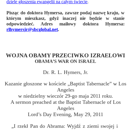
dziele głoszenia ewangelii na całym świecie
.
Pisząc do doktora Hymersa, zawsze podaj nazwę kraju, w
którym mieszkasz, gdyż inaczej nie będzie w stanie
odpowiedzieć. Adres mailowy doktora Hymersa:
rlhymersjr@sbcglobal.net
.
WOJNA OBAMY PRZECIWKO IZRAELOWI
OBAMA’S WAR ON ISRAEL
Dr. R. L. Hymers, Jr.
Kazanie głoszone w kościele „Baptist Tabernacle” w Los
Angeles
w niedzielny wieczór 29-go maja 2011 roku.
A sermon preached at the Baptist Tabernacle of Los
Angeles
Lord’s Day Evening, May 29, 2011
„I rzekł Pan do Abrama: Wyjdź z ziemi swojej i