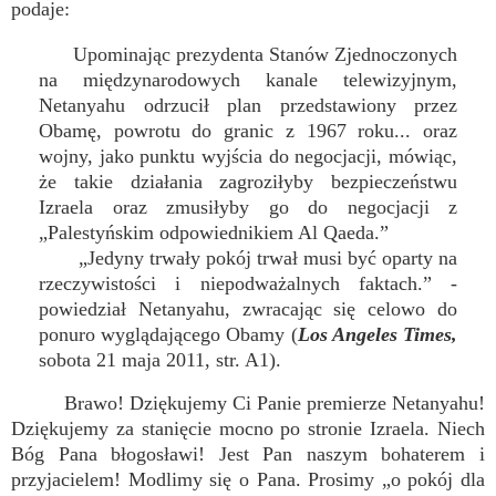
podaje:
Upominając prezydenta Stanów Zjednoczonych
na międzynarodowych kanale telewizyjnym,
Netanyahu odrzucił plan przedstawiony przez
Obamę, powrotu do granic z 1967 roku... oraz
wojny, jako punktu wyjścia do negocjacji, mówiąc,
że takie działania zagroziłyby bezpieczeństwu
Izraela oraz zmusiłyby go do negocjacji z
„Palestyńskim odpowiednikiem Al Qaeda.”
„Jedyny trwały pokój trwał musi być oparty na
rzeczywistości i niepodważalnych faktach.” -
powiedział Netanyahu, zwracając się celowo do
ponuro wyglądającego Obamy (
Los Angeles Times,
sobota 21 maja 2011, str. A1).
Brawo! Dziękujemy Ci Panie premierze Netanyahu!
Dziękujemy za stanięcie mocno po stronie Izraela. Niech
Bóg Pana błogosławi! Jest Pan naszym bohaterem i
przyjacielem! Modlimy się o Pana. Prosimy „o pokój dla