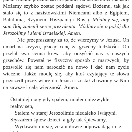
Możemy szybko zostać poddani sądowi Bożemu, tak jak
stało się to z nazistowskimi Niemcami albo z Egiptem,
Babilonią, Rzymem, Hiszpanią i Rosją.
Módlmy się, aby
sam Bóg zmienił serce prezydenta. Módlmy się o pokój dla
Jerozolimy i ziemi izraelskiej. Amen.
Nie przepraszamy za to, że wierzymy w Jezusa. On
umarł na krzyżu, płacąc cenę za grzechy ludzkości. On
przelał swą cenną krew, aby oczyścić nas z naszych
grzechów. Powstał w fizyczny sposób z martwych, by
pozwolić się nam narodzić na nowo i dać nam życie
wieczne. Jakże modlę się, aby ktoś czytający te słowa
przyszedł przez wiarę do Jezusa i został zbawiony w Nim
na zawsze i całą wieczność. Amen.
Ostatniej nocy gdy spałem, miałem niezwykle
realny sen,
Stałem w starej Jerozolimie niedaleko świątyni.
Słyszałem śpiew dzieci, a gdy tak śpiewamy,
Wydawało mi się, że aniołowie odpowiadają im z