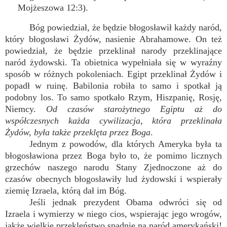
Mojżeszowa 12:3).
Bóg powiedział, że będzie błogosławił każdy naród,
który błogosławi Żydów, nasienie Abrahamowe. On też
powiedział, że będzie przeklinał narody przeklinające
naród żydowski. Ta obietnica wypełniała się w wyraźny
sposób w różnych pokoleniach. Egipt przeklinał Żydów i
popadł w ruinę. Babilonia robiła to samo i spotkał ją
podobny los. To samo spotkało Rzym, Hiszpanię, Rosję,
Niemcy.
Od czasów starożytnego Egiptu aż do
współczesnych każda cywilizacja, która przeklinała
Żydów, była także przeklęta przez Boga
.
Jednym z powodów, dla których Ameryka była ta
błogosławiona przez Boga było to, że pomimo licznych
grzechów naszego narodu Stany Zjednoczone aż do
czasów obecnych błogosławiły lud żydowski i wspierały
ziemię Izraela, którą dał im Bóg.
Jeśli jednak prezydent Obama odwróci się od
Izraela i wymierzy w niego cios, wspierając jego wrogów,
jakże wielkie przekleństwo spadnie na naród amerykański!