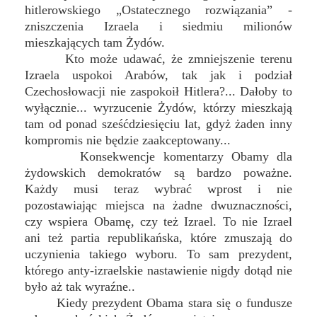
hitlerowskiego „Ostatecznego rozwiązania” -
zniszczenia Izraela i siedmiu milionów
mieszkających tam Żydów.
Kto może udawać, że zmniejszenie terenu
Izraela uspokoi Arabów, tak jak i podział
Czechosłowacji nie zaspokoił Hitlera?... Dałoby to
wyłącznie... wyrzucenie Żydów, którzy mieszkają
tam od ponad sześćdziesięciu lat, gdyż żaden inny
kompromis nie będzie zaakceptowany...
Konsekwencje komentarzy Obamy dla
żydowskich demokratów są bardzo poważne.
Każdy musi teraz wybrać wprost i nie
pozostawiając miejsca na żadne dwuznaczności,
czy wspiera Obamę, czy też Izrael. To nie Izrael
ani też partia republikańska, które zmuszają do
uczynienia takiego wyboru. To sam prezydent,
którego anty-izraelskie nastawienie nigdy dotąd nie
było aż tak wyraźne..
Kiedy prezydent Obama stara się o fundusze