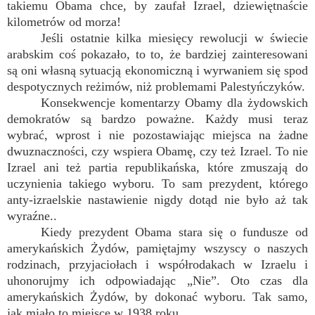
takiemu Obama chce, by zaufał Izrael, dziewiętnaście
kilometrów od morza!
Jeśli ostatnie kilka miesięcy rewolucji w świecie
arabskim coś pokazało, to to, że bardziej zainteresowani
są oni własną sytuacją ekonomiczną i wyrwaniem się spod
despotycznych reżimów, niż problemami Palestyńczyków.
Konsekwencje komentarzy Obamy dla żydowskich
demokratów są bardzo poważne. Każdy musi teraz
wybrać, wprost i nie pozostawiając miejsca na żadne
dwuznaczności, czy wspiera Obamę, czy też Izrael. To nie
Izrael ani też partia republikańska, które zmuszają do
uczynienia takiego wyboru. To sam prezydent, którego
anty-izraelskie nastawienie nigdy dotąd nie było aż tak
wyraźne..
Kiedy prezydent Obama stara się o fundusze od
amerykańskich Żydów, pamiętajmy wszyscy o naszych
rodzinach, przyjaciołach i współrodakach w Izraelu i
uhonorujmy ich odpowiadając „Nie”. Oto czas dla
amerykańskich Żydów, by dokonać wyboru. Tak samo,
jak miało to miejsce w 1938 roku.