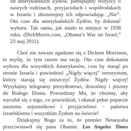
od amerykańskich Żydów, pamiętajmy wszyscy o
naszych rodzinach, przyjaciołach i współrodakach
w Izraelu i uhonorujmy ich odpowiadając „Nie”.
Oto czas dla amerykańskich Żydów, by dokonać
wyboru. Tak samo, jak miało to miejsce w 1938
roku. (DickMorris.com, „Obama’s War on Izrael,”
23 maj 2011).
Choć nie zawsze zgadzam się z Dickem Morrisem,
to myślę, że tym razem ma rację. Oto czas dokonania
wyboru dla wszystkich Amerykanów, czas by stanąć po
stronie Izraela i powiedzieć „Nigdy więcej” terrorystom,
którzy starają się zniszczyć Żydów. Nigdy więcej!
Wysyłajmy telegramy prezydentowi, dzwońmy i piszmy
do Białego Domu. Powiedzmy Mu, że chcemy, aby
wycofał się z tego, co powiedział, i okazał pełne poparcie
naszemu sojusznikowi i przyjacielowi – państwu
izraelskiemu i wszystkim Żydom na świecie!
Dziękujmy Bogu za to, że premier Netanyahu
przeciwstawił się panu Obamie.
Los Angeles Times