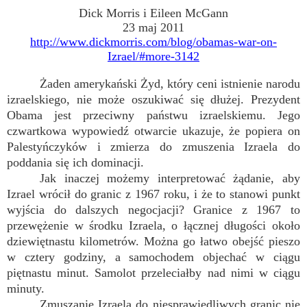
Dick Morris i Eileen McGann
23 maj 2011
http://www.dickmorris.com/blog/obamas-war-on-
Izrael/#more-3142
Żaden amerykański Żyd, który ceni istnienie narodu
izraelskiego, nie może oszukiwać się dłużej. Prezydent
Obama jest przeciwny państwu izraelskiemu. Jego
czwartkowa wypowiedź otwarcie ukazuje, że popiera on
Palestyńczyków i zmierza do zmuszenia Izraela do
poddania się ich dominacji.
Jak inaczej możemy interpretować żądanie, aby
Izrael wrócił do granic z 1967 roku, i że to stanowi punkt
wyjścia do dalszych negocjacji? Granice z 1967 to
przewężenie w środku Izraela, o łącznej długości około
dziewiętnastu kilometrów. Można go łatwo obejść pieszo
w cztery godziny, a samochodem objechać w ciągu
piętnastu minut. Samolot przeleciałby nad nimi w ciągu
minuty.
Zmuszanie Izraela do niesprawiedliwych granic nie