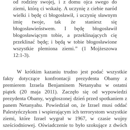
od rodziny swojej, i z domu ojca swego do
ziemi, którą ci wskażę. A uczynię z ciebie naród
wielki i będę ci błogosławił, i uczynię sławnym
imię twoje, tak że staniesz się
błogosławieństwem. I będę błogosławił
błogosławiącym tobie, a przeklinających cię
przeklinać będę; i będą w tobie błogosławione
wszystkie plemiona ziemi.” (1 Mojżeszowa
12:1-3).
W krótkim kazaniu trudno jest podać wszystkie
fakty dotyczące konfrontacji prezydenta Obamy z
premierem Izraela Benjaminem Netanyahu w ostatni
piątek (20 maja 2011). Zaczęło się od wypowiedzi
prezydenta Obamy, wygłoszonej dzień przed spotkaniem z
panem Netanyahu. Powiedział on, że Izrael musi oddać
Palestyńczykom i wspierającym ich terrorystom wszystkie
ziemi, które Izrael wygrał w 1967, w czasie wojny
sześciodniowej. Oświadczenie to było szokujące z dwóch