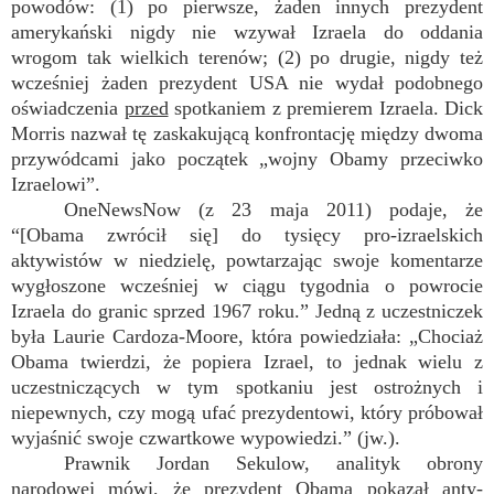
powodów: (1) po pierwsze, żaden innych prezydent
amerykański nigdy nie wzywał Izraela do oddania
wrogom tak wielkich terenów; (2) po drugie, nigdy też
wcześniej żaden prezydent USA nie wydał podobnego
oświadczenia
przed
spotkaniem z premierem Izraela. Dick
Morris nazwał tę zaskakującą konfrontację między dwoma
przywódcami jako początek „wojny Obamy przeciwko
Izraelowi”.
OneNewsNow (z 23 maja 2011) podaje, że
“[Obama zwrócił się] do tysięcy pro-izraelskich
aktywistów w niedzielę, powtarzając swoje komentarze
wygłoszone wcześniej w ciągu tygodnia o powrocie
Izraela do granic sprzed 1967 roku.” Jedną z uczestniczek
była Laurie Cardoza-Moore, która powiedziała: „Chociaż
Obama twierdzi, że popiera Izrael, to jednak wielu z
uczestniczących w tym spotkaniu jest ostrożnych i
niepewnych, czy mogą ufać prezydentowi, który próbował
wyjaśnić swoje czwartkowe wypowiedzi.” (jw.).
Prawnik Jordan Sekulow, analityk obrony
narodowej mówi, że prezydent Obama pokazał anty-