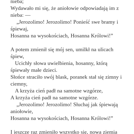
nieba;
Wydawało mi się, że aniołowie odpowiadają im z
nieba: —
„Jerozolimo! Jerozolimo! Ponieść swe bramy i
śpiewaj,
Hosanna na wysokościach, Hosanna Królowi!”
A potem zmienił się mój sen, umilkł na ulicach
śpiew,
Ucichły słowa uwielbienia, hosanny, którą
śpiewały małe dzieci.
Słońce straciło swój blask, poranek stał się zimny i
ciemny,
A krzyża cień padł na samotne wzgórze,
A krzyża cień padł na samotne wzgórze.
„Jerozolimo! Jerozolimo! Słuchaj jak śpiewają
aniołowie,
Hosanna na wysokościach, Hosanna Królowi!”
I jeszcze raz zmieniło wszystko się, nowa ziemia