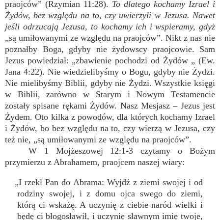
praojców” (Rzymian 11:28).
To dlatego kochamy Izrael i
Żydów, bez względu na to, czy uwierzyli w Jezusa. Nawet
jeśli odrzucają Jezusa, to kochamy ich i wspieramy, gdyż
„są umiłowanymi ze względu na praojców”. Nikt z nas nie
poznałby Boga, gdyby nie żydowscy praojcowie. Sam
Jezus powiedział: „zbawienie pochodzi od Żydów „ (Ew.
Jana 4:22). Nie wiedzielibyśmy o Bogu, gdyby nie Żydzi.
Nie mielibyśmy Biblii, gdyby nie Żydzi. Wszystkie księgi
w Biblii, zarówno w Starym i Nowym Testamencie
zostały spisane rękami Żydów. Nasz Mesjasz – Jezus jest
Żydem. Oto kilka z powodów, dla których kochamy Izrael
i Żydów, bo bez względu na to, czy wierzą w Jezusa, czy
też nie, „są umiłowanymi ze względu na praojców”.
W 1 Mojżeszowej 12:1-3 czytamy o Bożym
przymierzu z Abrahamem, praojcem naszej wiary:
„I rzekł Pan do Abrama: Wyjdź z ziemi swojej i od
rodziny swojej, i z domu ojca swego do ziemi,
którą ci wskażę. A uczynię z ciebie naród wielki i
będę ci błogosławił, i uczynię sławnym imię twoje,