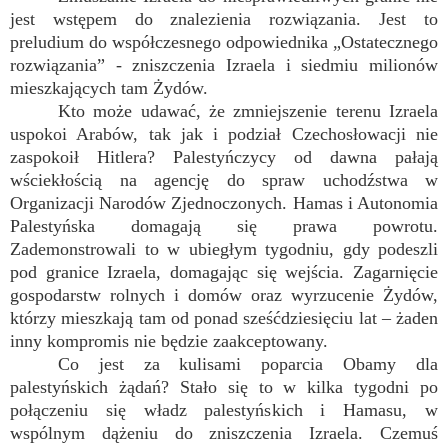
jest wstępem do znalezienia rozwiązania. Jest to
preludium do współczesnego odpowiednika „Ostatecznego
rozwiązania” - zniszczenia Izraela i siedmiu milionów
mieszkających tam Żydów.
Kto może udawać, że zmniejszenie terenu Izraela
uspokoi Arabów, tak jak i podział Czechosłowacji nie
zaspokoił Hitlera? Palestyńczycy od dawna pałają
wściekłością na agencję do spraw uchodźstwa w
Organizacji Narodów Zjednoczonych. Hamas i Autonomia
Palestyńska domagają się prawa powrotu.
Zademonstrowali to w ubiegłym tygodniu, gdy podeszli
pod granice Izraela, domagając się wejścia. Zagarnięcie
gospodarstw rolnych i domów oraz wyrzucenie Żydów,
którzy mieszkają tam od ponad sześćdziesięciu lat – żaden
inny kompromis nie będzie zaakceptowany.
Co jest za kulisami poparcia Obamy dla
palestyńskich żądań? Stało się to w kilka tygodni po
połączeniu się władz palestyńskich i Hamasu, w
wspólnym dążeniu do zniszczenia Izraela. Czemuś