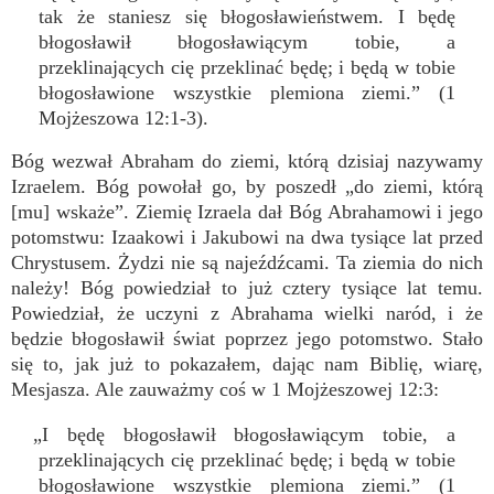
tak że staniesz się błogosławieństwem. I będę
błogosławił błogosławiącym tobie, a
przeklinających cię przeklinać będę; i będą w tobie
błogosławione wszystkie plemiona ziemi.” (1
Mojżeszowa 12:1-3).
Bóg wezwał Abraham do ziemi, którą dzisiaj nazywamy
Izraelem. Bóg powołał go, by poszedł „do ziemi, którą
[mu] wskaże”. Ziemię Izraela dał Bóg Abrahamowi i jego
potomstwu: Izaakowi i Jakubowi na dwa tysiące lat przed
Chrystusem. Żydzi nie są najeźdźcami. Ta ziemia do nich
należy! Bóg powiedział to już cztery tysiące lat temu.
Powiedział, że uczyni z Abrahama wielki naród, i że
będzie błogosławił świat poprzez jego potomstwo. Stało
się to, jak już to pokazałem, dając nam Biblię, wiarę,
Mesjasza. Ale zauważmy coś w 1 Mojżeszowej 12:3:
„I będę błogosławił błogosławiącym tobie, a
przeklinających cię przeklinać będę; i będą w tobie
błogosławione wszystkie plemiona ziemi.” (1