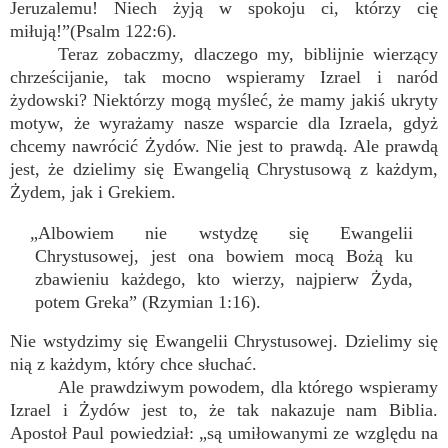
Jeruzalemu! Niech żyją w spokoju ci, którzy cię
miłują!”(Psalm 122:6).
Teraz zobaczmy, dlaczego my, biblijnie wierzący
chrześcijanie, tak mocno wspieramy Izrael i naród
żydowski? Niektórzy mogą myśleć, że mamy jakiś ukryty
motyw, że wyrażamy nasze wsparcie dla Izraela, gdyż
chcemy nawrócić Żydów. Nie jest to prawdą. Ale prawdą
jest, że dzielimy się Ewangelią Chrystusową z każdym,
Żydem, jak i Grekiem.
„Albowiem nie wstydzę się Ewangelii
Chrystusowej, jest ona bowiem mocą Bożą ku
zbawieniu każdego, kto wierzy, najpierw Żyda,
potem Greka” (Rzymian 1:16).
Nie wstydzimy się Ewangelii Chrystusowej. Dzielimy się
nią z każdym, który chce słuchać.
Ale prawdziwym powodem, dla którego wspieramy
Izrael i Żydów jest to, że tak nakazuje nam Biblia.
Apostoł Paul powiedział: „są umiłowanymi ze względu na