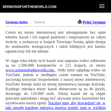
Toggl
SERMONSFORTHEWORLD.COM
navig
Print Sermon
Sermons Index
Sermon
Celem tej strony internetowej jest udostępnianie bez opłat
tekstów kazań i ich nagrań pastorom i misjonarzom na całym
świecie, a zwłaszcza w krajach Trzeciego Świata, gdzie dostęp
do seminariów teologicznych i szkół biblijnych jest bardzo
ograniczony lub nie istnieje.
W ciągu roku teksty tych kazań oraz nagrania wideo odbierane
są na 1.500.000 komputerów w 221 krajach, ze strony
www.sermonsfortheworld.com
. Setki ludzi oglądają wideo na
YouTube, jednak w niedługim czasie zamiast na YouTube,
zaczynają korzystać bezpośrednio z naszej strony internetowej.
YouTube kieruje ludzi na stronę internetową naszego kościoła.
Każdego miesiąca teksty kazań tłumaczone są na 46 języki,
docierając do 120.000 osób. Teksty kazań nie są objęte
prawami autorskimi i mogą być używane przez kaznodziei bez
uzyskiwania naszej zgody.
Naciśnij tutaj, aby dowiedzieć się, w
jaki sposób każdego miesiąca możesz pomóc nam w wielkim