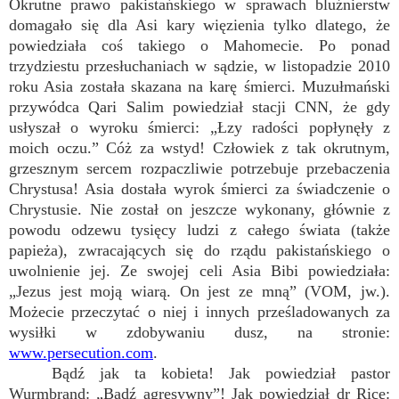
Okrutne prawo pakistańskiego w sprawach bluźnierstw
domagało się dla Asi kary więzienia tylko dlatego, że
powiedziała coś takiego o Mahomecie. Po ponad
trzydziestu przesłuchaniach w sądzie, w listopadzie 2010
roku Asia została skazana na karę śmierci. Muzułmański
przywódca Qari Salim powiedział stacji CNN, że gdy
usłyszał o wyroku śmierci: „Łzy radości popłynęły z
moich oczu.” Cóż za wstyd! Człowiek z tak okrutnym,
grzesznym sercem rozpaczliwie potrzebuje przebaczenia
Chrystusa! Asia dostała wyrok śmierci za świadczenie o
Chrystusie. Nie został on jeszcze wykonany, głównie z
powodu odzewu tysięcy ludzi z całego świata (także
papieża), zwracających się do rządu pakistańskiego o
uwolnienie jej. Ze swojej celi Asia Bibi powiedziała:
„Jezus jest moją wiarą. On jest ze mną” (VOM, jw.).
Możecie przeczytać o niej i innych prześladowanych za
wysiłki w zdobywaniu dusz, na stronie:
www.persecution.com
.
Bądź jak ta kobieta! Jak powiedział pastor
Wurmbrand: „Bądź agresywny”! Jak powiedział dr Rice: