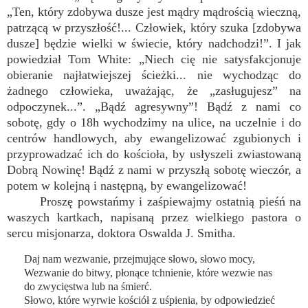
„Ten, który zdobywa dusze jest mądry mądrością wieczną,
patrzącą w przyszłość!... Człowiek, który szuka [zdobywa
dusze] będzie wielki w świecie, który nadchodzi!”. I jak
powiedział Tom White: „Niech cię nie satysfakcjonuje
obieranie najłatwiejszej ścieżki... nie wychodząc do
żadnego człowieka, uważając, że „zasługujesz” na
odpoczynek...”. „Bądź agresywny”! Bądź z nami co
sobotę, gdy o 18h wychodzimy na ulice, na uczelnie i do
centrów handlowych, aby ewangelizować zgubionych i
przyprowadzać ich do kościoła, by usłyszeli zwiastowaną
Dobrą Nowinę! Bądź z nami w przyszłą sobotę wieczór, a
potem w kolejną i następną, by ewangelizować!
Proszę powstańmy i zaśpiewajmy ostatnią pieśń na
waszych kartkach, napisaną przez wielkiego pastora o
sercu misjonarza, doktora Oswalda J. Smitha.
Daj nam wezwanie, przejmujące słowo, słowo mocy,
Wezwanie do bitwy, płonące tchnienie, które wezwie nas
do zwycięstwa lub na śmierć.
Słowo, które wyrwie kościół z uśpienia, by odpowiedzieć