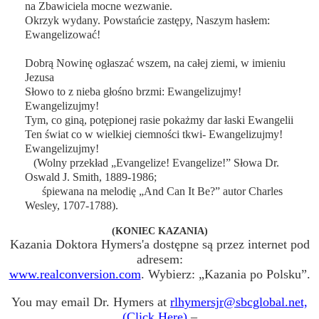
na Zbawiciela mocne wezwanie.
Okrzyk wydany. Powstańcie zastępy, Naszym hasłem:
Ewangelizować!
Dobrą Nowinę ogłaszać wszem, na całej ziemi, w imieniu
Jezusa
Słowo to z nieba głośno brzmi: Ewangelizujmy!
Ewangelizujmy!
Tym, co giną, potępionej rasie pokażmy dar łaski Ewangelii
Ten świat co w wielkiej ciemności tkwi- Ewangelizujmy!
Ewangelizujmy!
(Wolny przekład „Evangelize! Evangelize!” Słowa Dr.
Oswald J. Smith, 1889-1986;
śpiewana na melodię „And Can It Be?” autor Charles
Wesley, 1707-1788).
(KONIEC KAZANIA)
Kazania Doktora Hymers'a dostępne są przez internet pod
adresem:
www.realconversion.com
. Wybierz: „Kazania po Polsku”.
You may email Dr. Hymers at
rlhymersjr@sbcglobal.net,
(Click Here)
–