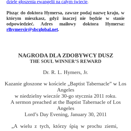
dziele głoszenia ewangelii na całym świecie
.
Pisząc do doktora Hymersa, zawsze podaj nazwę kraju, w
którym mieszkasz, gdyż inaczej nie będzie w stanie
odpowiedzieć. Adres mailowy doktora Hymersa:
rlhymersjr@sbcglobal.net
.
NAGRODA DLA ZDOBYWCY DUSZ
THE SOUL WINNER’S REWARD
Dr. R. L. Hymers, Jr.
Kazanie głoszone w kościele „Baptist Tabernacle” w Los
Angeles
w niedzielny wieczór 30-go stycznia 2011 roku.
A sermon preached at the Baptist Tabernacle of Los
Angeles
Lord’s Day Evening, January 30, 2011
„A wielu z tych, którzy śpią w prochu ziemi,