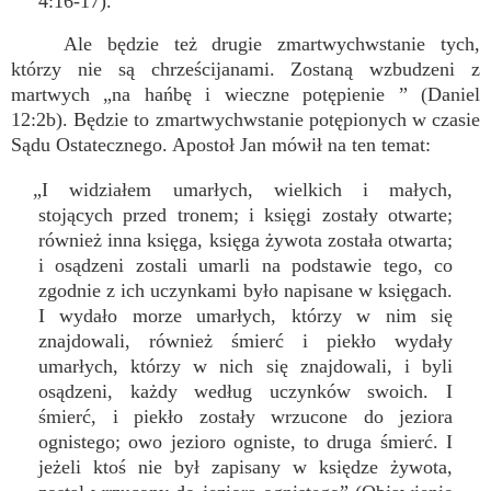
4:16-17).
Ale będzie też drugie zmartwychwstanie tych,
którzy nie są chrześcijanami. Zostaną wzbudzeni z
martwych „na hańbę i wieczne potępienie ” (Daniel
12:2b). Będzie to zmartwychwstanie potępionych w czasie
Sądu Ostatecznego. Apostoł Jan mówił na ten temat:
„I widziałem umarłych, wielkich i małych,
stojących przed tronem; i księgi zostały otwarte;
również inna księga, księga żywota została otwarta;
i osądzeni zostali umarli na podstawie tego, co
zgodnie z ich uczynkami było napisane w księgach.
I wydało morze umarłych, którzy w nim się
znajdowali, również śmierć i piekło wydały
umarłych, którzy w nich się znajdowali, i byli
osądzeni, każdy według uczynków swoich. I
śmierć, i piekło zostały wrzucone do jeziora
ognistego; owo jezioro ogniste, to druga śmierć. I
jeżeli ktoś nie był zapisany w księdze żywota,