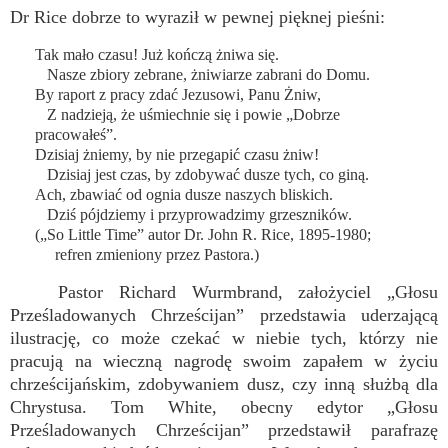
Dr Rice dobrze to wyraził w pewnej pięknej pieśni:
Tak mało czasu! Już kończą żniwa się.
Nasze zbiory zebrane, żniwiarze zabrani do Domu.
By raport z pracy zdać Jezusowi, Panu Żniw,
Z nadzieją, że uśmiechnie się i powie „Dobrze
pracowałeś”.
Dzisiaj żniemy, by nie przegapić czasu żniw!
Dzisiaj jest czas, by zdobywać dusze tych, co giną.
Ach, zbawiać od ognia dusze naszych bliskich.
Dziś pójdziemy i przyprowadzimy grzeszników.
(„So Little Time” autor Dr. John R. Rice, 1895-1980;
refren zmieniony przez Pastora.)
Pastor Richard Wurmbrand, założyciel „Głosu
Prześladowanych Chrześcijan” przedstawia uderzającą
ilustrację, co może czekać w niebie tych, którzy nie
pracują na wieczną nagrodę swoim zapałem w życiu
chrześcijańskim, zdobywaniem dusz, czy inną służbą dla
Chrystusa. Tom White, obecny edytor „Głosu
Prześladowanych Chrześcijan” przedstawił parafrazę