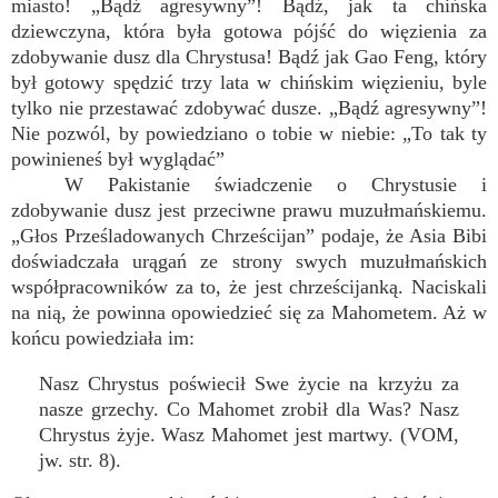
miasto! „Bądź agresywny”! Bądź, jak ta chińska
dziewczyna, która była gotowa pójść do więzienia za
zdobywanie dusz dla Chrystusa! Bądź jak Gao Feng, który
był gotowy spędzić trzy lata w chińskim więzieniu, byle
tylko nie przestawać zdobywać dusze. „Bądź agresywny”!
Nie pozwól, by powiedziano o tobie w niebie: „To tak ty
powinieneś był wyglądać”
W Pakistanie świadczenie o Chrystusie i
zdobywanie dusz jest przeciwne prawu muzułmańskiemu.
„Głos Prześladowanych Chrześcijan” podaje, że Asia Bibi
doświadczała urągań ze strony swych muzułmańskich
współpracowników za to, że jest chrześcijanką. Naciskali
na nią, że powinna opowiedzieć się za Mahometem. Aż w
końcu powiedziała im:
Nasz Chrystus poświecił Swe życie na krzyżu za
nasze grzechy. Co Mahomet zrobił dla Was? Nasz
Chrystus żyje. Wasz Mahomet jest martwy. (VOM,
jw. str. 8).