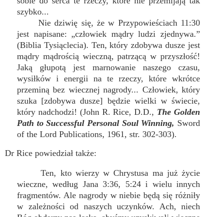
sobie do serca te rzeczy, które nie przemijają tak
szybko...
Nie dziwię się, że w Przypowieściach 11:30
jest napisane: „człowiek mądry ludzi zjednywa.”
(Biblia Tysiąclecia). Ten, który zdobywa dusze jest
mądry mądrością wieczną, patrzącą w przyszłość!
Jaką głupotą jest marnowanie naszego czasu,
wysiłków i energii na te rzeczy, które wkrótce
przeminą bez wiecznej nagrody... Człowiek, który
szuka [zdobywa dusze] będzie wielki w świecie,
który nadchodzi! (John R. Rice, D.D.,
The Golden
Path to Successful Personal Soul Winning,
Sword
of the Lord Publications, 1961, str. 302-303).
Dr Rice powiedział także:
Ten, kto wierzy w Chrystusa ma już życie
wieczne, według Jana 3:36, 5:24 i wielu innych
fragmentów. Ale nagrody w niebie będą się różniły
w zależności od naszych uczynków. Ach, niech