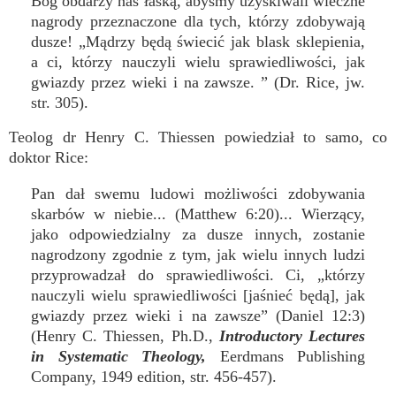
Bóg obdarzy nas łaską, abyśmy uzyskiwali wieczne
nagrody przeznaczone dla tych, którzy zdobywają
dusze! „Mądrzy będą świecić jak blask sklepienia,
a ci, którzy nauczyli wielu sprawiedliwości, jak
gwiazdy przez wieki i na zawsze. ” (Dr. Rice, jw.
str. 305).
Teolog dr Henry C. Thiessen powiedział to samo, co
doktor Rice:
Pan dał swemu ludowi możliwości zdobywania
skarbów w niebie... (Matthew 6:20)... Wierzący,
jako odpowiedzialny za dusze innych, zostanie
nagrodzony zgodnie z tym, jak wielu innych ludzi
przyprowadzał do sprawiedliwości. Ci, „którzy
nauczyli wielu sprawiedliwości [jaśnieć będą], jak
gwiazdy przez wieki i na zawsze” (Daniel 12:3)
(Henry C. Thiessen, Ph.D.,
Introductory Lectures
in Systematic Theology,
Eerdmans Publishing
Company, 1949 edition, str. 456-457).