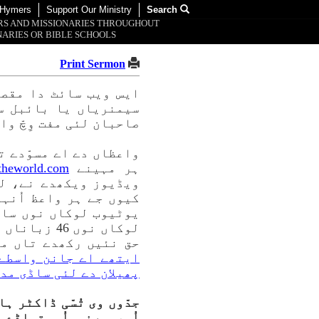
 Hymers
Support Our Ministry
Search
ORS AND MISSIONARIES THROUGHOUT
ARIES OR BIBLE SCHOOLS.
Print Sermon
ایس ویب سائٹ دا مقصد 
سیمنریاں یا بائبل سک
صاحبان لئی مفت وِچّ و
ہر مہینے
theworld.com
ویڈیوز ویکھدے نے، لی
کیوں جے ہر واعظ اُنہ
لوکاں نوں 
حق نئیں رکھدے تاں مب
ایتھے اے جانن واسطے ک
پھیلان دے لئی ساڈی مدد
جدّوں وی تُسّی ڈاکٹر ہ
اُو، ورنہ اُو تہاڈے