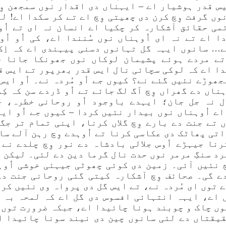
کیس قدر ہوشیار اے – ایہناں دی اقدار نوں سمجھن وِ
نوں گرفت وِچ کرن دی چھیتی وِچ اے تے کر سکدا اے! 
می حقائق آشکارہ کر چکیا اے انسان نہ ای تے اُو
ا اے تے نہ ای اُوہناں نوں سُنندا اے، کی اُو اُو
ے… سانوں ایہہ گل تہانوں دسنی پیہندی اے کہ اِک
تے مردے ہوئے پشیمان لوکاں نوں جھونکا جانا 
ا اے کہ لوکی سچائی نال ایس قدر بھرپور تے ایس 
ھوڑے نئیں گئے نے؟ کیوں جے اُو مُردہ نے۔ اُو ایس
ناں دے گھراں وِچ اَگ لگ جائے تے اُو ڈردے سن کہ کِ
 نہ جل جان؛ ایہدے باوجود اُو روحانی خطرہ، جِ
ے اُوہناں نوں بیدار نئیں کردا – کیوں جے اُو ایہ
 تے جنت دے بارے وِچ گلاں کرنا، اپنی تمام تر جگ
تی پھاٹک دی عکاسی کرنا تے اُوہدے وِچ رہن آلے س
کرنا جیہڑے اُوس جلالی بادشاہ دے نور وِچ چلدے نے 
د سنگِ مرمر نوں حدت نال گرما دین دے لئی۔ لیکن 
 نئیں آئی۔ زمین دی کوئی چھوٹی جیہئی خوشی اُو
ے گی۔ صحائف وِچ آشکارہ کیتی گئی روحانی جنت د
 توں ای مُردہ نے، تے ایس گل دی پرواہ وی نئیں کر
 اے، ایہہ انتہائی افسوس دی گل اے کہ لمحہ بہ 
وں چاک و چوبند ہونا چائیدا اے، جبکہ ضرورت توں 
یقتاں دے لئی سانوں چین دی نیند سونا چائیدا ا