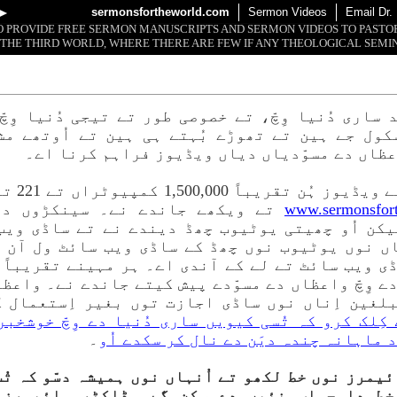
►
sermonsfortheworld.com
Sermon Videos
Email Dr.
 TO PROVIDE FREE SERMON MANUSCRIPTS AND SERMON VIDEOS TO PAST
 THE THIRD WORLD, WHERE THERE ARE FEW IF ANY THEOLOGICAL SEMIN
ساری دُنیا وِچّ، تے خصوصی طور تے تیجی دُنیا وِچّ
ول جے ہین تے تھوڑے بُہتے ہی ہین تے اُوتھے م
اعظاں دے مسوّدیاں دیاں ویڈیوز فراہم کرنا اے۔
واعظاں دے
www.sermonsfor
تے ویکھے جاندے نے۔ سینکڑوں دوج
کن اُو چھیتی یوٹیوب چھڈ دیندے نے تے ساڈی ویب 
اں نوں یوٹیوب نوں چھڈ کے ساڈی ویب سائٹ ول آن 
46 زباناں دے وِچّ واعظاں دے مسوّدے پیش کیتے جاندے نے۔ و
لغین اِناں نوں ساڈی اجازت توں بغیر اِستعمال 
ِلک کرو کہ تُسی کیویں ساری دُنیا دے وِچّ خوشخبر
 ماہانہ چندہ دیَن دے نال کر سکدے اُو
۔
ائیمرز نوں خط لکھو تے اُنہاں نوں ہمیشہ دسّو کہ تُسی
 خط دا جواب نئیں دے سکن گے۔ ڈاکٹر ہائیمرز