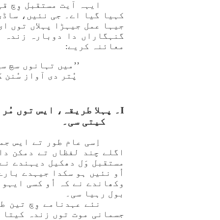
کہیا گیا اے۔ جی نئیں، ساڈی 
جیہا عمل جیہڑا پہلاں توں ای
گنہگاراں دا دوبارہ زندہ ہو
معائنہ کریے:
’’میں تہانوں سچ سچ 
پُتر دی آواز سُنن گے
I۔ پہلا طریقہ، ایس توں مُر
کیتی سی۔
اِسی عام طور تے ایس جمل
اگلے چند لفظاں تے دمکن دا ہ
مستقبل وَل دھکیل دیہندے نے
اُو نئیں ہو سکدا جیہدے بارے 
وکھاندے نے کہ اُو کسی ایہو ج
بول رہیا سی۔
نئے عہدنامے وِچ تین طر
جسمانی موت توں زندہ کیتا ج