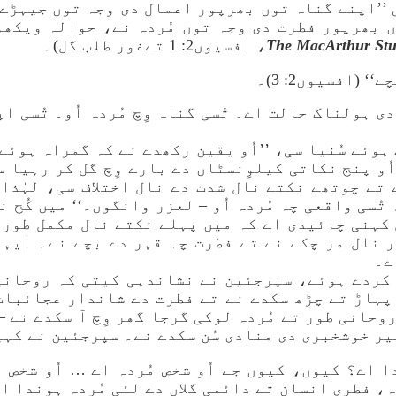
’’اپنے گناہ توں بھرپور اعمال دی وجہ توں جیہڑے ا
 فطرت دی وجہ توں مُردہ نے، حوالہ ویکھو متی12: 35؛ 15: 18، 
، افسیوں2: 1 تےغور طلب گل)۔
‘ (افسیوں2: 3)۔
 ہولناک حالت اے۔ تُسی گناہ وِچ مُردہ اُو۔ تُسی ا
ہوئے سُنیا سی، ’’اُو یقین رکھدے نے کہ گمراہ ہوئے
 اُو پنج نکاتی کیلوِنسٹاں دے بارے وِچ گل کر رہیا 
 تے چوتھے نکتے نال شدت دے نال اختلاف سی، لہٰذا،
 تُسی واقعی چہ مُردہ اُو – لعزر وانگوں۔‘‘ میں کُج
کہنی چائیدی اے کہ میں پہلے نکتے نال مکمل طور ت
ر نال مر چکے نے تے فطرت چہ قہر دے بچے نے۔ ایہہ 
ے۔
 کردے ہوئے، سپرجئین نے نشاندہی کیتی کہ روحانی ط
 پہاڑ تے چڑھ سکدے نے تے فطرت دے شاندار عجائبات
وحانی طور تے مُردہ لوکی گرجا گھر وِچ آ سکدے نے 
یر خوشخبری دی منادی سُن سکدے نے۔ سپرجئین نے کہی
 اے؟ کیوں، کیوں جے اُو شخص مُردہ اے … اُو شخص م
ہ، فطری انسان تے دائمی گلاں دے لئی مُردہ ہوندا ا