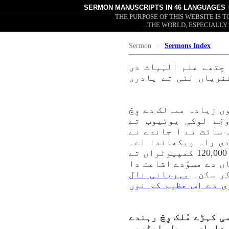
SERMON MANUSCRIPTS
IN 46 LANGUAGES
THE PURPOSE OF THIS WEBSITE IS
THE WORLD, ESPECIALLY
Sermon
Sermons Index
 جِتھے علم الہٰیات دی
شنریاں لئی تے پادری
 اے مسوّدے تے ویڈیوز ہُن تقریباً 1,500,000 کمپیوٹراں تے 221 توں زیادہ ممالک دے وِچّ
ّے لوکی یوٹیوب تے
سائٹ تے آ جاندے نے
دی راہ ویکھاندا اے۔
یوٹیوب لوکاں نوں ساڈی ویب سائٹ تے لے کے آندی اے۔ ہر مہینے تقریباً 120,000 کمپیوٹراں تے
اعظاں دے مسوّدے اشاعت دا
کر سکن۔
مہربانی نال
ی دے اِس عظیم کم نوں
 کہڑے مُلک وِچّ رہندے
 دا ای۔ میل ایڈریس