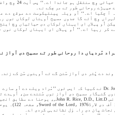
چکی ہوندی اے، تے ’’مو
 جیہڑے روحانی طور تے مر چکے نے۔
ہ آ چکیا اے۔‘‘ اُو ویلہ پینتیکوست دے موقع دے عل
ہراں وِچ آئے گا جدوں مسیح اُوہناں لوکاں نوں ر
ن اُو پہلاں ای ایہناں لوکاں دی حیاتیاں وِچ اینج
ے کر رہیا اے۔‘‘ اُو پہلاں ای ایہناں لوکاں نوں 
ڈاکٹر جان آر رائس Dr. John R. Rice نے کہیا کہ ایس توں ’’مُراد ویل
وں گنہگار مسیح دی آواز نوں سُنندے سن، اُوہدے 
نجات پان دی راہ وَل نشاندہی کردی اے۔