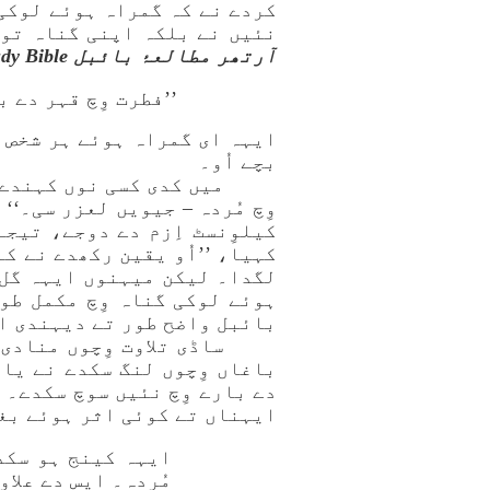
کردے نے کہ گمراہ ہوئے لوکی 
نئیں نے بلکہ اپنی گناہ توں بھرپور
آرتھر مطالعۂ بائبل The MacArthur Study Bible
’’فطرت وِچ قہر دے بچے‘
ایہہ ای گمراہ ہوئے ہر شخص دی
بچے اُو۔
میں کدی کسی نوں کہندے 
وِچ مُردہ – جیویں لعزر سی۔‘‘
کیلوِنسٹ اِزم دے دوجے، تیجے
کہیا، ’’اُو یقین رکھدے نے کہ
لگدا۔ لیکن میہنوں ایہہ گل 
ہوئے لوکی گناہ وِچ مکمل طو
بائبل واضح طور تے دیہندی ا
ساڈی تلاوت وِچوں منادی
باغاں وِچوں لنگ سکدے نے یا
دے بارے وِچ نئیں سوچ سکدے۔ ر
ایہناں تے کوئی اثر ہوئے بغ
ایہہ کینج ہو سکدا
مُردہ۔ ایس دے علاو