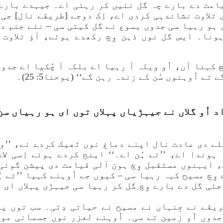
تلاوت نشاندہی کردی اے، اِک دوجے [طریقے نال] جی ا
 ہو رہیا سی جدوں یسوع نے گل کیتی سی – نئے جنم د
نا۔ ایس گل نوں ذہن وِچ رکھدے ہوئے، آؤ تلاوت
کہنا آں، اُو ویلہ آ رہیا اے بلکہ آ چُکیا اے جدو
 تے اُوہنوں سُن کے زندہ رہن گے‘‘ (یوحنا5: 25)۔
اد اُو گلاں نے جیہڑیاں پہلاں توں ای ہو رہیاں س
ے دی عادت نال اپنے دماغ نوں ٹھیک کردے نے، ’’ویلہ
وندا اے، ’’تے ہُن اے۔‘‘ اینج کردے ہوئے اِسی لا
، ایہنوں مستقبل وِچ ہون آلی قیامت دی پیشن گوئی
وِچ مسیح کہہ رہیا سی – کیوں جے اُوہنے کہیا ’’تے ہُ
ئی گل دے بارے وِچ گل کر رہیا سی جیہڑی پہلاں ای 
یقے نے جِنہاں نے مسیح نے حیاتی دِتی۔ سب توں پہ
دوں اُو زمین تے سی۔ اُوہنے لعزر نوں جسمانی موت 