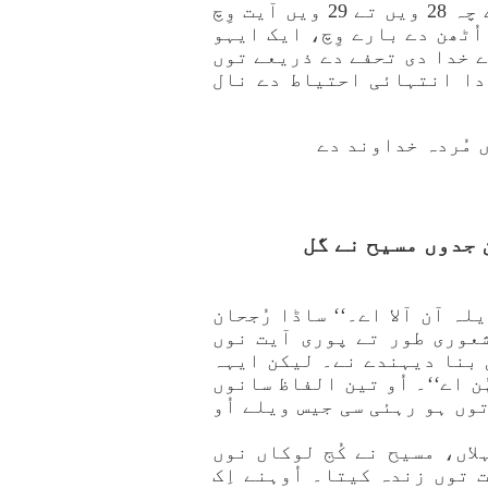
ایہہ آیت مستقبل وِچ قیامت دے بارے چہ گل نئیں کر رہئی اے۔ جیہدے بارے چہ 28 ویں تے 29 ویں آیت وِچ
ُٹھن دے بارے وِچ، ایک ایہو
ے خدا دی تحفے دے ذریعے توں
 دا انتہائی احتیاط دے نال
ں مُردہ خداوند دے
ن جدوں مسیح نے گل
 آن آلا اے۔‘‘ ساڈا رُجحان
شعوری طور تے پوری آیت نوں
 بنا دیہندے نے۔ لیکن ایہہ
ن اے‘‘۔ اُو تین الفاظ سانوں
توں ہو رہئی سی جیس ویلے اُو
لاں، مسیح نے کُج لوکاں نوں
توں زندہ کیتا۔ اُوہنے اِک