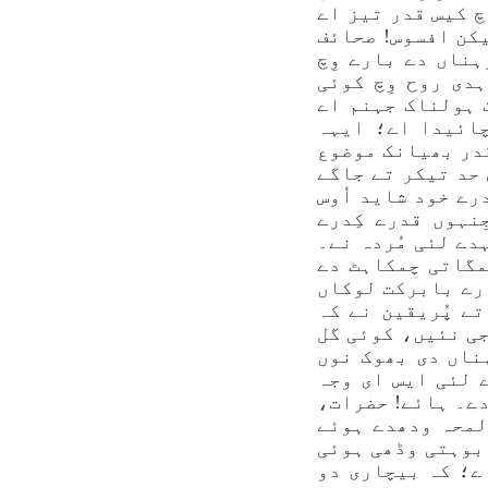
چ کیس قدر تیز اے
لیکن افسوس! صحائف
ہناں دے بارے وِچ
ہدی روح وِچ کوئی
 ہولناک جہنم اے
چائیدا اے؛ ایہہ
قدر بھیانک موضوع
 حد تیکر تے جاگے
درے خود شاید اُوس
نہوں قدرے کِدرے
دے لئی مُردہ نے۔
مگاتی چمکاہٹ دے
ارے بابرکت لوکاں
تے پُریقین نے کہ
جی نئیں، کوئی گل
ہناں دی بھوک نوں
ے لئی ایس ای وجہ
دے۔ ہائے! حضرات،
لمحہ ودھدے ہوئے
بوہتی وڈھی ہوئی
ے؛ کہ بیچاری دو