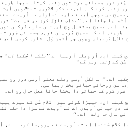
 پُتر نوں جسمانی موت توں زندہ کیتا۔ دوجا طریق
مسیح سارے بنی نوع انسان 
 مسیح دی دوجی آمد تے ایمانداراں دا اُوہدے استق
چ اُٹھایا جانا اے۔ ’’عذاب نازل کرن دی قیامت‘‘ توں 
ھنا اے۔ مسیح مستقبل وِچ ایہناں سارے لوکاں نوں
 طریقہ اے کہ مسیح مُردیاں نوں، جسمانی طور تے،
ح نال] مُردیاں وِچوں جی اُٹھن وَل اشارہ کردی اے، ت
کہنا آں، اُو ویلہ آ رہیا اے ’’
بلکہ آ چُکیا اے
‘‘ ج
سُن کے زندہ رہن گے‘‘
 چکیا اے۔‘‘ بالکل اُوسی ویلے یعنی اُوسی دور وِچ م
ردہ سن روحانی حیاتی بخش رہیا سی۔
 کہنا آں، جیہڑا کوئی میرا کلام سُن کے میرے پیہج
 دی حیاتی اُوہدی اے تے اُوہدے تے سزا دا حکم نئی
تی نال جا رلدا اے۔‘‘
ا کلام سُنندا اے تے اُوہدے تے پروہسا کردا اے، ا