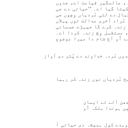
ہ، عالمگیر قیامت اے، جدوں
نوں زندہ کرے گا۔ ایہدے ذکر 28ویں تے 29ویں آیت کیتا گیا اے۔ ’’حیاتی دے جی
بال دے لئی مُردیاں وِچوں جی
مُراد آخری عدالت توں پہلاں
 زندہ کرے گا جیہڑے جسمانی
 مستقبل وِچ زندہ کردا اے۔
ے اُو اَج شام دا میرا موضوع
دوں مُردہ خداوند دے پُتر دی آواز
سیح مُردیاں نوں زندہ کر رہیا
ھن آلے تے ایمان
ں ہوندا بلکہ اُو
ُوہدے کول ہمیشہ دی حیاتی آ