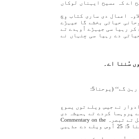
ت توں حیاتی وِچ منتقل ہو جاندا اے۔‘‘ پس آیت 24 وِچ واضح اے کہ مسیح ایہناں لوکاں
اوہ اعمال دی ساری کتاب وِچ
وحانی حیاتی بخشے گا جیہڑے
 کر رہیا سی جیہڑے اُوہدے تے
حیاتی دے رہیا سی جِنہاں نے
’’… جدوں مُردہ خداوند دے پُتر دی آواز سُنن گے تے اُوہنوں سُن کے زندہ رہن گے‘‘ (یوحنا5:
ے دے اُو سارے ادوار نے جیس ویلے توں یسوع
تے پروہسا کردے تے ہمیشہ دی
حیاتی پاندے سن‘‘ (جان آر رائس John R. Rice, D.D., Litt.D.,، یوحنا دے مطابق انجیل تے تبصرہ Commentary on the
Gospel According to John، سورڈ آف دی لارڈSword of the Lord، 1976، صفحہ 122)۔ یوحنا 5: 25 اُوس ویلے دے مذہبی