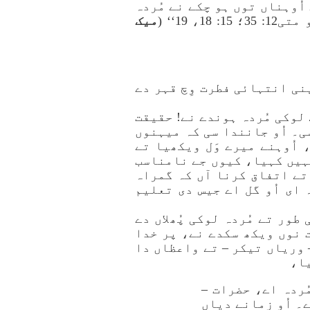
ُوہناں توں ہو چکے نے مُردہ
19‘‘ (
میک
پنی انتہائی فطرت وِچ قہر دے
 لوکی مُردہ ہوندے نے! حقیقت
سی۔ اُو جانندا سی کہ میہنوں
 اُوہنے میرے وَل ویکھیا تے
 نہیں کہیا، کیوں جے نامناسب
ے اتفاق کرنا آں کہ گمراہ
ای اُو گل اے جیس دی تعلیم
ور تے مُردہ لوکی پُھلاں دے
 نوں ویکھ سکدے نے، پر خدا
– وریاں تیکر – تے واعظاں دا
ا،
ُردہ اے، حضرات –
ے۔ اُو زمانے دیاں