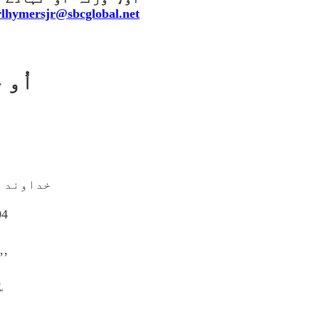
rlhymersjr@sbcglobal.net
اُو 
خداوند دے 
04
’’
ب
س