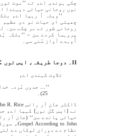
نوں روحانی حیاتی دیہندا اے
’’ویلہ آ رہیا اے، بلک
چھیتی ای حیات نو دی عظیم ل
روحانی طور تے مر چکے سن۔ لیک
پروہسا کردے سن – ’’بلکہ ہُن
اُوہدے آواز سُنی سی۔
II۔ دوجا طریقہ، ایس توں مُراد مُردیاں دا روحانی طور تے مسیح دی آواز نوں سُننا اے۔
تلاوت کہندی اے،
25)۔
نے [ایس گل نوں] کہیا اے، جد
نظام دے دوران لوکاں دے لئی 