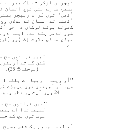
نوجوان لڑکی تے اِک بیوہ دے
اُٹھن‘‘ توں مُراد ریپچر یعنی
اُٹھنا تے آسمان تے بدلاں وِ
کھوئے ہوئے لوکاں دا جی اُٹ
طور تےمر چکے نے۔ ایہہ دوجا
لیکن ساڈی تلاوت اِک ہُور [طر
اے۔
’’میں تہانوں سچ سچ 
سُنن گے تے اُوہنوں 
(یوحنا5: 25)۔
’’اُو ویلہ آ رہیا اے بلکہ آ
سی۔ اُو اُوہناں نوں جیہڑے مُ
24 ویں آیت پر نظر پاؤ۔ غور کرو کہ حیاتی دا بخشا جانا فعل حال وِچ اے۔
’’میں تہانوں سچ سچ
لیہیاندا اے ہمیشہ
موت توں بچ کے حیا
اُو لمحہ جدوں اِک شخس مسیح د