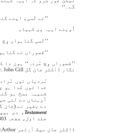
لیکن غور کرو کہ ایہہ کہندی ا
گے۔‘‘
’’تے تُسی، اپنے گناہوا
اُوہنے ایہہ وی کہیا،
’’تُسی گناہواں وِچ مُر
’’قصوراں تے گناہواں و
’’قصوراں وِچ مُردہ‘‘ ہون دا
نگار ڈاکٹر جان گل Dr. John Gill نے کہیا،
مُردیاں
توں مُراد
خدا توں جُدا ہو چ
شبیہہ مسخ ہو گئی
اُوہناں دے لئی جی
دے بغیر نے (جان گ
Testament
جلد اول، صفحہ 303)۔