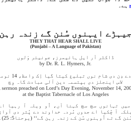
ہے۔
جیہڑے ایہنوں سُنن گے زندہ رہن
THEY THAT HEAR SHALL LIVE
(Punjabi – A Language of Pakistan)
ڈاکٹر آر ایل ہائیمرز، جونیئر وَلوں
by Dr. R. L. Hymers, Jr.
دِن دی شام نوں تبلیغ کیتا گیا اِک واعظ، 14 نومبر، 2004
لاس اینجلز دی بپتسمہ دین آلی عبادت گاہ وِچ
 sermon preached on Lord’s Day Evening, November 14, 20
at the Baptist Tabernacle of Los Angeles
میں تہانوں سچ سچ کہنا آں، اُو ویلہ آ رہیا اے
لکہ آ چُکیا اے جدوں مُردہ خداوند دے پُتر دی آواز
ُنن گے تے اُوہنوں سُن کے زندہ رہن گے‘‘ (یوحنا5: 25)۔