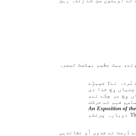
 تے اُوہنوں سُن کے زندہ رہن
ہوئے، بہت عظیم بپٹسٹ تبصرہ
مُردہ نے؛ جیہڑے
ِنہاں وِچ خدا دی
 وِچ مر چکے نے،
ساس، فہم تے حرکت
 دی اِک تاویل و تفیسرAn Exposition of the New
، دی بیپٹسٹ اسٹینڈرڈ بیئررThe Baptist Standard Bearer، 1989 دوبارہ پرنٹ،
ط نے، لیکن ایتھے دُرست نے جدوں اُو نشاندہی