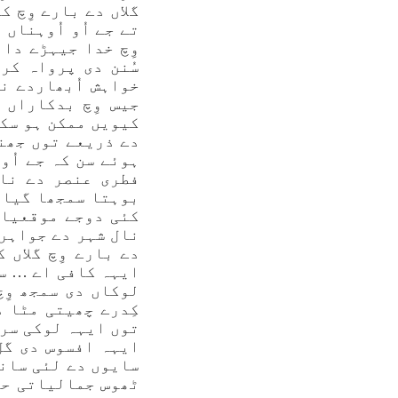
گلاں دے بارے وِچ 
تے جے اُو اُوہناں 
وِچ خدا جیہڑے دائ
سُنن دی پرواہ کرد
خواہش اُبھاردے ن
جیس وِچ بدکاراں 
کیویں ممکن ہو سکد
دے ذریعے توں جھنج
ہوئے سن کہ جے اُوہ
فطری عنصر دے نال
بوہتا سمجھا گیا ا
کئی دوجے موقعیاں
نال شہر دے جواہرا
دے بارے وِچ گلاں 
ایہہ کافی اے … سر
لوکاں دی سمجھ وِچ
کِدرے چھیتی مٹا د
توں ایہہ لوکی سرے
ایہہ افسوس دی گل
سایوں دے لئی سان
ٹھوس جمالیاتی حق