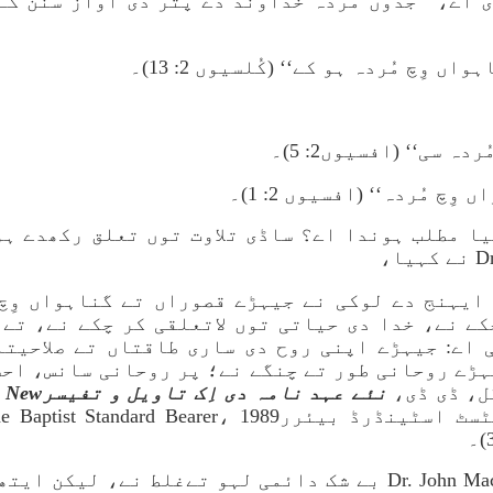
ے، ’’جدوں مُردہ خداوند دے پُتر دی آواز سُنن گے
ں وِچ مُردہ ہو کے‘‘ (کُلسیوں 2: 13)۔
دہ سی‘‘ (افسیوں2: 5)۔
ِچ مُردہ‘‘ (افسیوں 2: 1)۔
 کیا مطلب ہوندا اے؟ ساڈی تلاوت توں تعلق رکھدے 
 ایہنج دے لوکی نے جیہڑے قصوراں تے گناہواں وِچ 
کے نے، خدا دی حیاتی توں لاتعلقی کر چکے نے، تے ج
 اے: جیہڑے اپنی روح دی ساری طاقتاں تے صلاحیتاں
ہڑے روحانی طور تے چنگے نے؛ پر روحانی سانس، اح
ل، ڈی ڈی،
نئے عہد نامہ
ڈاکٹر جان میک آرتھر Dr. John MacArthur بے شک دائمی لہو تےغل