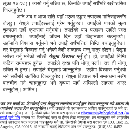
लूका १४:२८)। त्यसो गर्नु उचित छ, किनकि तपाईं सधैँभरि ख्रीष्टसित
जिउनुहुनेछ।
अनि अब म आज राति यहाँ भएका उद्धार नपाएका मानिसहरूसँग
बोल्छु। येशूले तपाईंहरूलाई प्रेम गर्नुहुन्छ। तपाईंको पापको मूल्य
चुकाउन उहाँ क्रूसमा मर्नुभयो। तपाईंको पाप पखाल्न उहाँले रगत
बगाउनुभयो। तपाईंलाई जीवन दिन उहाँ चिहानबाट उठनुभयो।
उहाँमाथि विश्वास गर्नुभयो भने तपाईं सधैँभरिका निम्ति बचाइनुहुनेछ।
तर येशूलाई विश्वास गर्नु भनेको केही शब्दहरू भन्नु मात्र होइन। येशूमा
भरोसा गर्नु भनेको साँच्चै
येशूमा विश्वास गर्नु
हो। हो, तपाईंको निम्ति
कठिन समयहरू हुनेछ। तपाईंले दुःख पनि भोग्नु पर्ला। तर ती भोग्नु
उचित नै हुन्छ। तपाईंले येशूलाई जान्नुहुनेछ। उहाँमा विश्वास गर्नुभयो
भने सधैँभरि उहाँसित जिउनुहुनेछ। येशूमा विश्वास गर्ने सम्बन्धमा मसँग
बातचीत गर्न चाहनुहुन्छ भने कृपया यहाँ अघिल्लो लहरमा आएर
बस्नुहोस्। आमिन।
जब-जब तपाईं डा. हिमर्सलाई पत्र लेख्नुहुन्छ त्यसबेला तपाईं कुन देशमा बस्नुहुन्छ त्यो अवश्य लेख्
तपाईंलाई जवाफ दिन सक्नुहुनेछैन।
यदि तपाईंले यो प्रवचनबाट आशिष् पाउनुभएको छ भने डा. हि
त्यो बताउनुहोस्। डा. हिमर्सको ईमेल ठेगाना यस प्रकार छः
rlhymersjr@sbcglobal.net (यहाँ
तपाईं कुनै पनि
भाषामा डा. हिमर्सलाई पत्र वा ईमेल लेख्न सक्नुहुन्छ, तर सक्नुहुन्छ भने अंग्रेजीमा
तपाईं डाकद्वारा पत्र पठाउन चाहनुहुन्छ भने डा. हिमर्सको ठेगाना यस प्रकार छः P.O. Box 1
Angeles, CA 90015. यो नम्बरमा तपाईं टेलिफोन पनि गर्न सक्नुहुन्छः (818)352-0452.