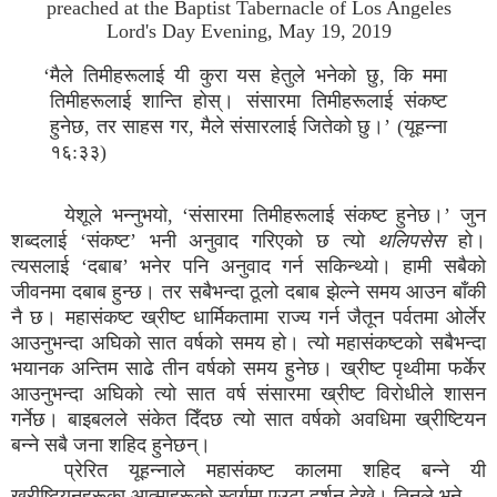
preached at the Baptist Tabernacle of Los Angeles
Lord's Day Evening, May 19, 2019
‘मैले तिमीहरूलाई यी कुरा यस हेतुले भनेको छु, कि ममा
तिमीहरूलाई शान्ति होस्। संसारमा तिमीहरूलाई संकष्ट
हुनेछ, तर साहस गर, मैले संसारलाई जितेको छु।’ (यूहन्ना
१६:३३)
येशूले भन्नुभयो, ‘संसारमा तिमीहरूलाई संकष्ट हुनेछ।’ जुन
शब्दलाई ‘संकष्ट’ भनी अनुवाद गरिएको छ त्यो
थलिपसेस
हो।
त्यसलाई ‘दबाब’ भनेर पनि अनुवाद गर्न सकिन्थ्यो। हामी सबैको
जीवनमा दबाब हुन्छ। तर सबैभन्दा ठूलो दबाब झेल्ने समय आउन बाँकी
नै छ। महासंकष्ट ख्रीष्ट धार्मिकतामा राज्य गर्न जैतून पर्वतमा ओर्लेर
आउनुभन्दा अघिको सात वर्षको समय हो। त्यो महासंकष्टको सबैभन्दा
भयानक अन्तिम साढे तीन वर्षको समय हुनेछ। ख्रीष्ट पृथ्वीमा फर्केर
आउनुभन्दा अघिको त्यो सात वर्ष संसारमा ख्रीष्ट विरोधीले शासन
गर्नेछ। बाइबलले संकेत दिँदछ त्यो सात वर्षको अवधिमा ख्रीष्टियन
बन्ने सबै जना शहिद हुनेछन्।
प्रेरित यूहन्नाले महासंकष्ट कालमा शहिद बन्ने यी
ख्रीष्टियनहरूका आत्माहरूको स्वर्गमा एउटा दर्शन देखे। तिनले भने,