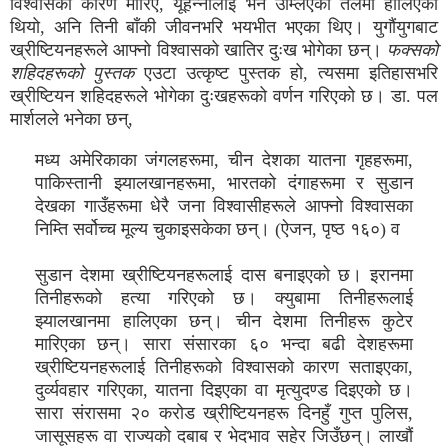
विश्वासको कारण मारिए, यूहन्नालाई भने उम्लिएको तेलमा हालिएको
थियो, अनि तिनी बाँकी जीवनभरि भयभीत भएका थिए। युगौंयुगबाट
ख्रीष्टियनहरूले आफ्नो विश्वासको खातिर दुःख भोगेका छन्।
फक्सको
शहिदहरूको पुस्तक
एउटा उत्कृष्ट पुस्तक हो, त्यसमा इतिहासभरि
ख्रीष्टियन शहिदहरूले भोगेका दुःखहरूको वर्णन गरिएको छ। डा. पल
मार्शलले भनेका छन्,
मध्य अमेरिकाका जंगलहरूमा, चीन देशका यातना गृहहरूमा,
पाकिस्तानी झ्यालखानहरूमा, भारतको दंगाहरूमा र सुडान
देखका गाउँहरूमा धेरै जना विश्वासीहरूले आफ्नो विश्वासका
निम्ति सर्वोच्च मूल्य चुकाइसकेका छन्। (ऐजन, पृष्ठ १६०) व
सुडान देशमा ख्रीष्टियनहरूलाई दास बनाइएको छ। इरानमा
तिनीहरूको हत्या गरिएको छ। क्युबामा तिनीहरूलाई
झ्यालखानमा हालिएका छन्। चीन देशमा तिनीहरू कुटेर
मारिएका छन्। सारा संसारका ६० भन्दा बढी देशहरूमा
ख्रीष्टियनहरूलाई तिनीहरूको विश्वासको कारण सताइएका,
दुर्व्यवहार गरिएका, यातना दिइएका वा मृत्युदण्ड दिइएको छ।
सारा संरासमा २० करोड ख्रीष्टियनहरू दिनहुँ गुप्त पुलिस,
जासूसहरू वा राज्यको दबाब र भेदभाव सहेर जिउँछन्। लाखौं