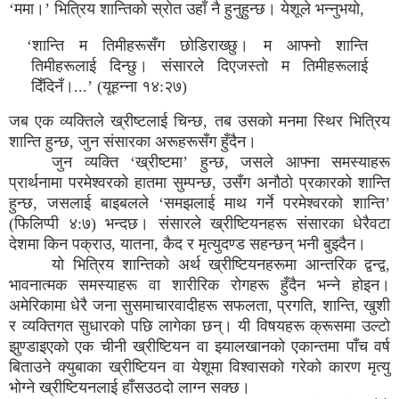
‘ममा।’ भित्रिय शान्तिको स्रोत उहाँ नै हुनुहुन्छ। येशूले भन्नुभयो,
‘शान्ति म तिमीहरूसँग छोडिराख्छु। म आफ्नो शान्ति
तिमीहरूलाई दिन्छु। संसारले दिएजस्तो म तिमीहरूलाई
दिँदिनँ।...’ (यूहन्ना १४:२७)
जब एक व्यक्तिले ख्रीष्टलाई चिन्छ, तब उसको मनमा स्थिर भित्रिय
शान्ति हुन्छ, जुन संसारका अरूहरूसँग हुँदैन।
जुन व्यक्ति ‘ख्रीष्टमा’ हुन्छ, जसले आफ्ना समस्याहरू
प्रार्थनामा परमेश्वरको हातमा सुम्पन्छ, उसँग अनौठो प्रकारको शान्ति
हुन्छ, जसलाई बाइबलले ‘समझलाई माथ गर्ने परमेश्वरको शान्ति’
(फिलिप्पी ४:७) भन्दछ। संसारले ख्रीष्टियनहरू संसारका धेरैवटा
देशमा किन पक्राउ, यातना, कैद र मृत्युदण्ड सहन्छन् भनी बुझ्दैन।
यो भित्रिय शान्तिको अर्थ ख्रीष्टियनहरूमा आन्तरिक द्वन्द्व,
भावनात्मक समस्याहरू वा शारीरिक रोगहरू हुँदैन भन्ने होइन।
अमेरिकामा धेरै जना सुसमाचारवादीहरू सफलता, प्रगति, शान्ति, खुशी
र व्यक्तिगत सुधारको पछि लागेका छन्। यी विषयहरू क्रूसमा उल्टो
झुण्डाइएको एक चीनी ख्रीष्टियन वा झ्यालखानको एकान्तमा पाँच वर्ष
बिताउने क्युबाका ख्रीष्टियन वा येशूमा विश्वासको गरेको कारण मृत्यु
भोग्ने ख्रीष्टियनलाई हाँसउठदो लाग्न सक्छ।