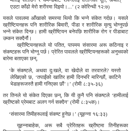
मलाई सताउन र घमण्डबाट रोक्नलाई शैतानको दूत, अर्थात्
एउटा काँढो मेरो शरीरमा दिइयो।...’ (२ कोरिन्थी १२:७)
यसले पावलमा आँखाको समस्या थियो कि भन्ने संकेत गर्दछ। यसले
ख्रीष्टियनहरू पनि शारीरिक बिमारी, पीडा र शारीरिक मृत्यु भोग्नुपर्छ
भन्ने संकेत दिन्छ। हामी ख्रीष्टियन बनेपछि शारीरिक रोग र पीडाबाट
उम्कन सक्दैनौं।
ख्रीष्टियनहरूले यो पतित, पापमय संसारमा अरू कठिनाइ र
संकष्टहरू पनि भोग्नु पर्छ। प्रेरित पावलले ख्रीष्टियनहरूको अनुभवको
बारेमा बताएका छन्,
‘के संकष्टले, अथवा दुःखले, वा खेदोले वा तरवारले? यस्तो
लेखिएको छ, ‘तपाईंको खातिर हामी दिनभरि मारिन्छौं, काटिने
भेडाहरूजस्तै हामी गनिएका छौं’।’ (रोमी ८:३५-३६)
तर तिनले यो संकेत दिएका छन्, कि यी कुनै पनि संकष्टले ‘हामीलाई
ख्रीष्टको प्रेमबाट अलग गर्न सक्दैन’ (रोमी ८:३५क)।
‘संसारमा तिमीहरूलाई संकष्ट हुनेछ।’ (यूहन्ना १६:३३)
यूहन्नाबाहेक, अरू सबै प्रेरितहरू ख्रीष्टमा तिनीहरूका