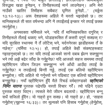
सुम्पनेछ, र त्यसै गरी बाबुले छोरालाई। छोराछोरीहरू आमाबाबुका
विरुद्धमा खडा हुनेछन्, र तिनीहरूलाई मार्न लाउनेछन्। अनि मेरो
नाउँको खातिर तिमीहरू सबैबाट घृणित हुनेछौ...’ (मर्कूस
१३:१२-१३)। अरू देशहरूमा अहिले नै यस्तो भइरहेको छ। तर
मानिसहरूले ती सात वर्षभन्दा अगि नै तपाईंलाई इन्कार गरे तपाईं छक्क
नपर्नुहोस्।
अगमवक्ता यर्मियाले भने, ‘यदि तँ मानिसहरूसित दगुरिस् र
तिनीहरूले तँलाई थकाए भने, घोडाहरूसित तँ कसरी दगुर्न सक्छस् र?
यदि सुरक्षित स्थानमा नै तँ लोटिस् भने, यर्दननेरका झाडीहरूमा तँ के
गर्छस्?’ (यर्मिया १२:५)। हो, तपाईं अहिले केही संकष्टहरूबाट
गइरहनुभएको छ। तर यदि तपाईं आजको सानो दबाब झेल्न सक्नुहुन्न
भने त्यो अझै बढेर जाँदा के गर्नुहुनेछ? यदि आजको सहज समयमा तपाईं
ख्रीष्टियन जीवन जिउन सक्नुहुन्न भने आँधी आउँदा तपाईं के
गर्नुहुनेछ? म तपाईंलाई बिन्ती गर्छु, तपाईं एक बलियो ख्रीष्टियन
बन्नुहोस्। यदि अहिले यो गर्नुभयो भने पछिबाट एक बलियो ख्रीष्टियन
बन्नुहुनेछ। नयाँ ख्रीष्टियन हुँदै मैले रिचर्ड वर्मब्राण्डको
ख्रीष्टको
निम्ति यातना
पुस्तक पढेपछि यस्तो विचार गरेँ। त्यो पढिने एउटा
पुस्तक मात्र थिएन। त्यसले मेरो जीवन बदलायो। ख्रीष्टियन बन्नु
सधैं सजिलो हुँदैन। यो गाह्रो हुन सक्छ। यो गाह्रो
छ।
हो, ‘साहस
गर्नुहोस्’(यूहन्ना १६:३३)। तर मूल्यको पनि हिसाब गर्नुहोस् (हेर्नुहोस्,