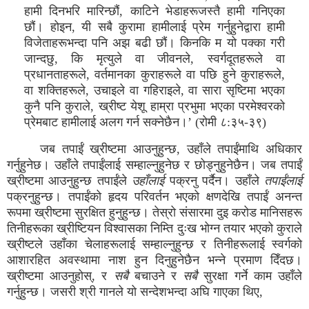
हामी दिनभरि मारिन्छौं, काटिने भेडाहरूजस्तै हामी गनिएका
छौं। होइन, यी सबै कुरामा हामीलाई प्रेम गर्नुहुनेद्वारा हामी
विजेताहरूभन्दा पनि अझ बढी छौं। किनकि म यो पक्का गरी
जान्दछु, कि मृत्युले वा जीवनले, स्वर्गदूतहरूले वा
प्रधानताहरूले, वर्तमानका कुराहरूले वा पछि हुने कुराहरूले,
वा शक्तिहरूले, उचाइले वा गहिराइले, वा सारा सृष्टिमा भएका
कुनै पनि कुराले, ख्रीष्ट येशू हाम्रा प्रभुमा भएका परमेश्वरको
प्रेमबाट हामीलाई अलग गर्न सक्नेछैन।’ (रोमी ८:३५-३९)
जब तपाईं ख्रीष्टमा आउनुहुन्छ, उहाँले तपाईंमाथि अधिकार
गर्नुहुनेछ। उहाँले तपाईंलाई सम्हाल्नुहुनेछ र छोड्नुहुनेछैन। जब तपाईं
ख्रीष्टमा आउनुहुन्छ तपाईंले
उहाँलाई
पक्रनु पर्दैन। उहाँले
तपाईंलाई
पक्रनुहुन्छ। तपाईंको हृदय परिवर्तन भएको क्षणदेखि तपाईं अनन्त
रूपमा ख्रीष्टमा सुरक्षित हुनुहुन्छ। तेस्रो संसारमा दुइ करोड मानिसहरू
तिनीहरूका ख्रीष्टियन विश्वासका निम्ति दुःख भोग्न तयार भएको कुराले
ख्रीष्टले उहाँका चेलाहरूलाई सम्हाल्नुहुन्छ र तिनीहरूलाई स्वर्गको
आशारहित अवस्थामा नाश हुन दिनुहुनेछैन भन्ने प्रमाण दिँदछ।
ख्रीष्टमा आउनुहोस्, र
सबै
बचाउने र
सबै
सुरक्षा गर्ने काम उहाँले
गर्नुहुन्छ। जसरी श्री गानले यो सन्देशभन्दा अघि गाएका थिए,