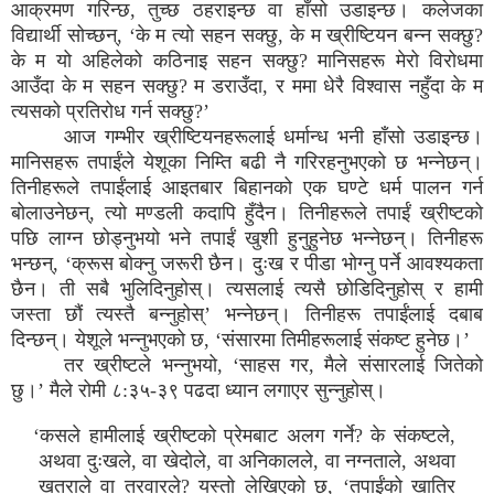
आक्रमण गरिन्छ, तुच्छ ठहराइन्छ वा हाँसो उडाइन्छ। कलेजका
विद्यार्थी सोच्छन्, ‘के म त्यो सहन सक्छु, के म ख्रीष्टियन बन्न सक्छु?
के म यो अहिलेको कठिनाइ सहन सक्छु? मानिसहरू मेरो विरोधमा
आउँदा के म सहन सक्छु? म डराउँदा, र ममा धेरै विश्वास नहुँदा के म
त्यसको प्रतिरोध गर्न सक्छु?’
आज गम्भीर ख्रीष्टियनहरूलाई धर्मान्ध भनी हाँसो उडाइन्छ।
मानिसहरू तपाईंले येशूका निम्ति बढी नै गरिरहनुभएको छ भन्नेछन्।
तिनीहरूले तपाईंलाई आइतबार बिहानको एक घण्टे धर्म पालन गर्न
बोलाउनेछन्, त्यो मण्डली कदापि हुँदैन। तिनीहरूले तपाईं ख्रीष्टको
पछि लाग्न छोड्नुभयो भने तपाईं खुशी हुनुहुनेछ भन्नेछन्। तिनीहरू
भन्छन्, ‘क्रूस बोक्नु जरूरी छैन। दुःख र पीडा भोग्नु पर्ने आवश्यकता
छैन। ती सबै भुलिदिनुहोस्। त्यसलाई त्यसै छोडिदिनुहोस् र हामी
जस्ता छौं त्यस्तै बन्नुहोस्’ भन्नेछन्। तिनीहरू तपाईंलाई दबाब
दिन्छन्। येशूले भन्नुभएको छ, ‘संसारमा तिमीहरूलाई संकष्ट हुनेछ।’
तर ख्रीष्टले भन्नुभयो, ‘साहस गर, मैले संसारलाई जितेको
छु।’ मैले रोमी ८:३५-३९ पढदा ध्यान लगाएर सुन्नुहोस्।
‘कसले हामीलाई ख्रीष्टको प्रेमबाट अलग गर्ने? के संकष्टले,
अथवा दुःखले, वा खेदोले, वा अनिकालले, वा नग्नताले, अथवा
खतराले वा तरवारले? यस्तो लेखिएको छ, ‘तपाईंको खातिर