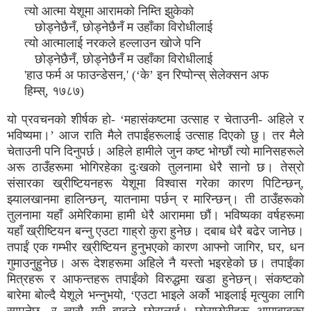
त्यो आत्मा येशूमा आरामको निम्ति झुकेको
छोड्नेछैनँ, छोड्नेछैनँ म उहाँका विरोधीलाई
त्यो आत्मालाई नरकले हल्लाउन खोजे पनि
छोड्नेछैनँ, छोड्नेछैनँ म उहाँका विरोधीलाई
'हाउ फर्म अ फाउन्डेसन,' (‘के’ इन रिप्पोन्स् सेलेक्सन अफ
हिम्स्, १७८७)
यो प्रवचनको शीर्षक हो- ‘महासंकष्टमा उत्साह र चेताउनी- अहिले र
भविष्यमा।’ आज राति मैले तपाईंहरूलाई उत्साह दिएको छु। तर मैले
चेताउनी पनि दिनुपर्छ। अहिले हामीले जुन कष्ट भोग्छौं त्यो मानिसहरूले
अरू ठाउँहरूमा भोगिरहेका दुःखको तुलनामा धेरै सानो छ। तेस्रो
संसारका ख्रीष्टियनहरू येशूमा विश्वास गरेका कारण पिटिन्छन्,
झ्यालखानमा हालिन्छन्, यातनामा पर्छन् र मारिन्छन्। ती ठाउँहरूको
तुलनामा यहाँ अमेरिकामा हामी धेरै आराममा छौं। भविष्यका वर्षहरूमा
यहाँ ख्रीष्टियन बन्नु एउटा गाह्रो कुरा हुनेछ। दबाब धेरै बढेर जानेछ।
तपाईं एक गम्भीर ख्रीष्टियन हुनुभएको कारण आफ्नो जागिर, घर, धन
गुमाउनुहुनेछ। अरू देशहरूमा अहिले नै यस्तो भइरहेको छ। तपाईंका
मित्रहरू र आफन्तहरू तपाईंको विरुद्धमा खडा हुनेछन्। संकष्टको
बारेमा बोल्दै येशूले भन्नुभयो, ‘एउटा भाइले अर्को भाइलाई मृत्युका लागि