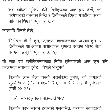
‘तब वेदीको मुन्तिर मैले तिनीहरूका आत्माहरू देखेँ, जो
परमेश्वरको वचनका निम्ति र तिनीहरूले दिएका गवाहीका कारण
मारिएका थिए।’ (प्रकाश ६:९)
त्यसपछि तिनले लेखे,
‘यिनीहरू ती नै हुन्, जुनहरू महासंकष्टबाट आएका हुन्, र
तिनीहरूले आ-आफ्ना पोशाकहरू थुमाको रगतमा धोएर सेता
बनाएका छन्।’ (प्रकाश ७:१४)
यी सात वर्ष ख्रीष्टियनहरूका निम्ति इतिहासको अरू कुनै पनि
कालभन्दा भयानक हुनेछ। येशूले भन्नुभयो,
‘किनकि त्यस बेला यस्तो महासंकष्ट हुनेछ, जो जगतको
शुरुदेखि अहिलेसम्म भएको छैन, नता फेरि कहिल्यै हुनेछ।’
(मत्ती २४:२१)
हो, ऱ्याप्चर हुनेछ। बाइबलले भन्छ,
‘किनकि प्रभु स्वयम् हुकुमको गर्जनसित, प्रधान स्वर्गदूतको