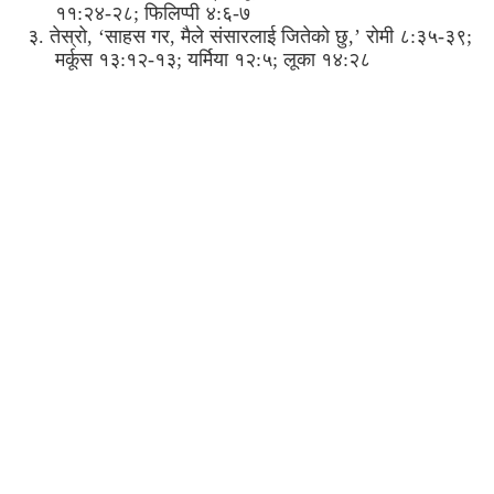
११:२४-२८; फिलिप्पी ४:६-७
३. तेस्रो, ‘साहस गर, मैले संसारलाई जितेको छु,’ रोमी ८:३५-३९;
मर्कूस १३:१२-१३; यर्मिया १२:५; लूका १४:२८