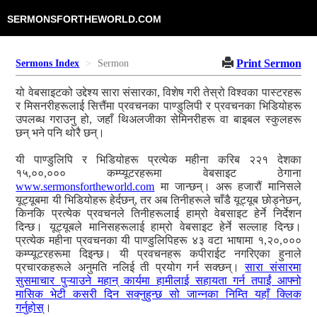
SERMONSFORTHEWORLD.COM
Print Sermon
Sermons Index
Sermon
यो वेबसाइटको उद्देश्य सारा संसारका, विशेष गरी तेस्रो विश्वका पास्टरहरू
र मिसनरीहरूलाई सित्तैंमा प्रवचनका पाण्डुलिपी र प्रवचनका भिडियोहरू
उपलब्ध गराउनु हो, जहाँ थिअलजीका सेमिनरीहरू वा बाइबल स्कुलहरू
छन् भने पनि थोरै छन्।
यी पाण्डुलिपि र भिडियोहरू प्रत्येक महीना करिब २२१ देशका
१५,००,००० कम्प्यूटरहरूमा वेबसाइट ठेगाना
www.sermonsfortheworld.com
मा जान्छन्। अरू हजारौं मानिसले
यूट्यूबमा यी भिडियोहरू हेर्दछन्, तर अब तिनीहरूले चाँडै यूट्यूब छोड्नेछन्,
किनकि प्रत्येक प्रवचनले तिनीहरूलाई हाम्रो वेबसाइट हेर्ने निर्देशन
दिन्छ। यूट्यूबले मानिसहरूलाई हाम्रो वेबसाइट हेर्ने सल्लाह दिन्छ।
प्रत्येक महीना प्रवचनका यी पाण्डुलिपिहरू ४३ वटा भाषामा १,२०,०००
कम्प्यूटरहरूमा दिइन्छ। यी प्रवचनहरू कपीराईट नगरिएका हुनाले
प्रचारकहरूले अनुमति नलिई ती प्रयोग गर्न सक्छन्।
सारा संसारमा
सुसमाचार पुऱ्याउने महान् कार्यमा हामीलाई सहायता गर्न तपाईं आफ्नो
मासिक भेटी कसरी दिन सक्नुहुन्छ सो जान्नका निम्ति यहाँ क्लिक
गर्नुहोस्
।