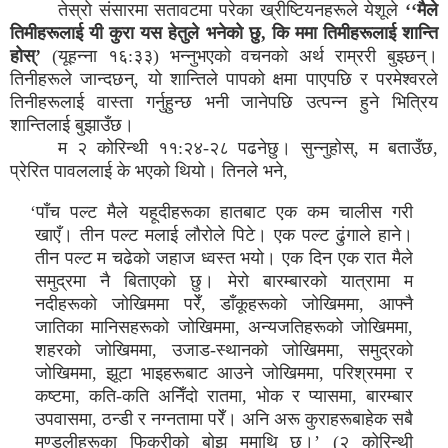
तेस्रो संसारमा सतावटमा परेका ख्रीष्टियनहरूले येशूले
‘‘मैले
तिमीहरूलाई यी कुरा यस हेतुले भनेको छु, कि ममा तिमीहरूलाई शान्ति
होस्’
(यूहन्ना १६:३३) भन्नुभएको वचनको अर्थ राम्ररी बुझ्छन्।
तिनीहरूले जान्दछन्, यो शान्तिले पापको क्षमा पाएपछि र परमेश्वरले
तिनीहरूलाई वास्ता गर्नुहुन्छ भनी जानेपछि उत्पन्न हुने भित्रिय
शान्तिलाई बुझाउँछ।
म २ कोरिन्थी ११:२४-२८ पढनेछु। सुन्नुहोस्, म बताउँछ,
प्रेरित पावललाई के भएको थियो। तिनले भने,
‘पाँच पल्ट मैले यहूदीहरूका हातबाट एक कम चालीस गरी
खाएँ। तीन पल्ट मलाई लौरोले पिटे। एक पल्ट ढुंगाले हाने।
तीन पल्ट म चढेको जहाज ध्वस्त भयो। एक दिन एक रात मैले
समुद्रमा नै बिताएको छु। मेरो बारम्बारको यात्रामा म
नदीहरूको जोखिममा परेँ, डाँकूहरूको जोखिममा, आफ्नै
जातिका मानिसहरूको जोखिममा, अन्यजतिहरूको जोखिममा,
शहरको जोखिममा, उजाड-स्थानको जोखिममा, समुद्रको
जोखिममा, झूटा भाइहरूबाट आउने जोखिममा, परिश्रममा र
कष्टमा, कति-कति अनिँदो रातमा, भोक र प्यासमा, बारम्बार
उपवासमा, ठन्डी र नग्नतामा परेँ। अनि अरू कुराहरूबाहेक सबै
मण्डलीहरूका फिक्रीको बोझ ममाथि छ।’ (२ कोरिन्थी