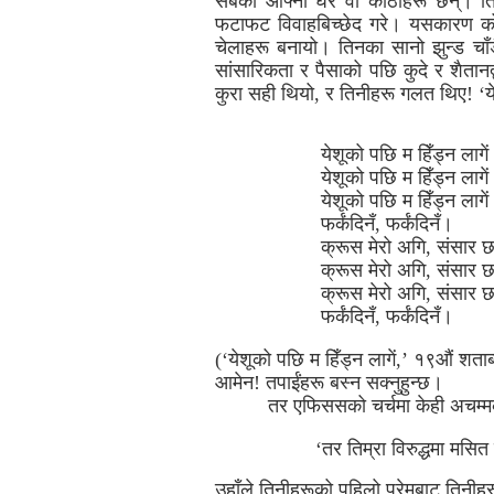
सबैको आफ्नो घर वा कोठाहरू छन्। तिनका
फटाफट विवाहबिच्छेद गरे। यसकारण को र
चेलाहरू बनायो। तिनका सानो झुन्ड चाँडै
सांसारिकता र पैसाको पछि कुदे र शैतानद्
कुरा सही थियो, र तिनीहरू गलत थिए! ‘ये
येशूको पछि म हिँड्न लागें
येशूको पछि म हिँड्न लागें
येशूको पछि म हिँड्न लागें
फर्कंदिनँ, फर्कंदिनँ।
क्रूस मेरो अगि, संसार 
क्रूस मेरो अगि, संसार 
क्रूस मेरो अगि, संसार 
फर्कंदिनँ, फर्कंदिनँ।
(‘येशूको पछि म हिँड्न लागें,’ १९औं शता
आमेन! तपाईंहरू बस्न सक्नुहुन्छ।
तर एफिससको चर्चमा केही अचम्मक
‘तर तिम्रा विरुद्धमा मसि
उहाँले तिनीहरूको पहिलो प्रेमबाट तिनीहर