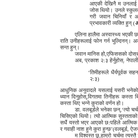
आएकी देखिनै म उनलाई चिन
जोस थियो। उनले स्कुलको 
गरी जवान चिनियाँ र अन
प्रभावकारी व्यक्ति हुन् (
अ
एलिना हालैमा अस्वास्थ्य भएकी छ
राति उनीहरूलाई फोन गर्न भुल्दिनन्। अ
सन्त हुन्।
जवान मानिस हो,एफिससको दोस्रो पुस
अब, प्रकाश २:३ हेर्नुहोस्. नेप
‘तिमीहरूले धैर्यपूर्वक
२:३)
आधुनिक अनुवादले यसलाई यसरी भनेको 
ध्यान दिनुहोस्,विगतमा तिनीहरू कस्त
कस्ता थिए भन्ने कुराको वर्णन हो।
डा. वलबूर्डले भनेका छन्,‘त्यो चर
चिसिएको थियो। त्यो आत्मिक सुस्तताको डर
सधैं यस्तो भएर आएको छ:पहिले आत्मिक प
र गवाही नाश हुने कुरा हुन्छ’(वलबूर्ड, ऐ
म विश्वस्त छु,हाम्रो चर्चमा त्य