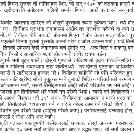
रीमती हिमर्स सुरुका ती मानिसहरू थिए, जो सन् १९७० को दसकमा हाम्र
- ख्रीष्टप्रति उनीहरूमा बलियो समर्पण थियो। अर्को प्रकारले भन्नुपर्
िकांश जवानमा सारिएन,जो दोस्रो पुस्ताको रूपमा हुर्केका थिए। त्यो दोस
। तिनीहरू प्रार्थना सेवाहरूमा आउँथे,तर प्रार्थना गर्दैनथे वा कुनै उत्स
 थियो,त्यो तिनीहरू धेरै जनाको जीवनमा थिएन।’जोन केगन मात्र पहिलो प
ो भएकोले तिनमा पुरानो पुस्ताकै जस्तो प्रेम र जोस उत्पन्न भयो। यदि तिन
ए। तिनको उमेरका केही जवानहरू चर्च छोडेर गए। अरू चिसो र शंकालु बने।
 किन चिसो र सांसारिक भएको होला भनी सोचेर छक्क पर्छन्।
ुपर्छ भनी बुझ्न थालें। दोस्रो पुस्ताले शक्तिशाली हृदय परिवर्तनसहित ख
एको र शक्तिले अवस्थामा राख्न सक्दैनथ्यो। तर दोस्रो पुस्ताका अधिकांशल
सरी नै ख्रीष्टलाई इन्कार गरे। तिनीहरू हामीसँगै रहे पनि परिवर्तन हुन
ले चाहिँ ख्रीष्ट साँचो हुनुहुन्छ भन्ने कुराको भित्रिय परिवर्तनको प्रमाण 
 सामना गऱ्यौं, यसरी तिनीहरूमध्ये कोही साँच्चै परिवर्तन भए भने कोही 
ताजस्तो हुन तिनीहरूले धेरै संघर्ष गर्न परेको थियो। त्यसो गर्न तिनीहरू
े आफ्नो विश्वास ‘ती ३९’ जना- तिनीहरूका आमाबुबा र पाको पुस्ताको 
ो, तिनीहरूले ‘पश्चात्ताप गर्न र पहिले गरेका काम गर्न परेको थियो।’ 
िवर्तन हुन परेको थियो (पहिला गरेको काम)। परमेश्वरलाई धन्यवाद होस्, त
 वेस्ली र नोआ अनि अरू केही।
ागृति पठाउन थाल्नुभयो! परमेश्वरलाई धन्यवाद होस्! अन्त्यमा परमेश्वर
मा करिब २० जना नयाँ व्यक्ति चर्चमा आए र उद्धार पाए। यी नयाँ जवान