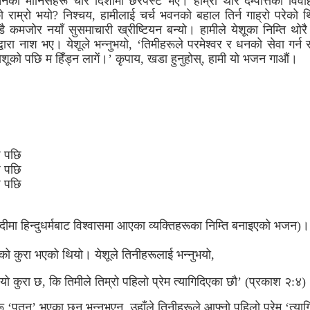
 मानिसहरू चारै दिशामा छरपस्ट भए। हाम्रा थोरै दम्पत्तिका विवाहबि
ाम्रो भयो? निश्चय, हामीलाई चर्च भवनको बहाल तिर्न गाह्रो परेको 
 कमजोर नयाँ सुसमाचारी ख्रीष्टियन बन्यो। हामीले येशूका निम्ति थोरै
वारा नाश भए। येशूले भन्नुभयो, ‘तिमीहरूले परमेश्वर र धनको सेवा गर्न स
शूको पछि म हिँड्न लागें।’ कृपाय, खडा हुनुहोस्, हामी यो भजन गाऔं।
छ पछि
छ पछि
छ पछि
ब्दीमा हिन्दुधर्मबाट विश्वासमा आएका व्यक्तिहरूका निम्ति बनाइएको भजन)।
ो कुरा भएको थियो। येशूले तिनीहरूलाई भन्नुभयो,
त यो कुरा छ, कि तिमीले तिम्रो पहिलो प्रेम त्यागिदिएका छौ’ (प्रकाश २:४)
ू ‘पतन’ भएका छन् भन्नुभएन, उहाँले तिनीहरूले आफ्नो पहिलो प्रेम ‘त्या