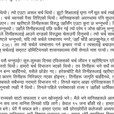
ियो। त्यो एउटा असल चर्च थियो। झुटो शिक्षालाई घृणा गर्ने मूल चर्च त
थियो। चर्च भवनको पैसा तिरिएको थियो। मानिसहरूको अवस्थामा पनि सुध
एन। तर ख्रीष्टले तिनीहरूका विरुद्ध उहाँसँग एउटा कुरा छ भन्नुभयो। त
 भन्नुभयो। उहाँले तिनीहरूलाई पछि फर्केर गई त्यो प्रेम र जोस खोज्नु भन्न
टले तिनीहरूलाई आउने दण्डको विरुद्धमा चेताउनी दिनुभयो। त्यो चर्च स
टले भन्नुभयो, यदि त्यो चर्चले पश्चात्ताप नगरे,‘उहाँ चाँडै आउनुहुनेछ,र 
 २:७)। तर त्यो चर्चले पश्चात्ताप गर्न इन्कार गऱ्यो र त्यसलाई बचाउ
न् चर्चलाई सम्राट डोमिटियनको शासनकालमा रोमी सेनाले नाश पाऱ्यो। त्यहाँ
ि यसै भन्नुपर्छ? सुरु-सुरुका दिनमा एफिससको चर्च जीवन र ख्रीष्टियन प्र
चजस्तो थियो। हाम्रो चर्च विभाजन भएको थियो। तर तिनीहरू भने सधैं व्य
यन बन्न चाहँदैनथे, यसैले छोडेर गए। हरेकचोटि मैले तिनीहरूलाई ख्रीष्टक
ेको कारण तिनीहरू निस्किएर गएका होइनन्। तिनीहरू जागृति चाहँदैनथे, त
लिबसले सबैभन्दा नराम्रो विभाजन गरे। तिनले महान् आज्ञा प्रेरितहरूका न
ुनासो त्यही नै थियो। तिनले‘पहिले परमेश्वरको राज्य र उहाँको धार्मिक
राज्यको साटो सफलता र धन खोज्नुपर्छ भने। मैले भने मानिसहरूले आत्मा
 तीन सय जना मानिस तिनको पछि लागे। केवल १५ जना बाँकी रहे। हाम्रा 
बने। धेरै नै सफल बने। हाम्रा प्रायः सबै छोराछोरीले कलेजको अध्ययन प