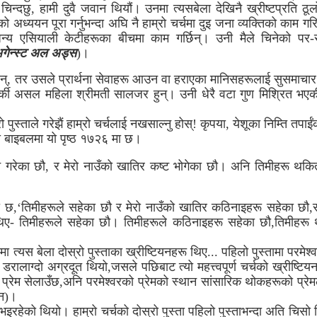
्दछु, हामी दुवै जवान थियौं। उनमा त्यसबेला देखिनै ख्रीष्टप्रति ठूलो
अध्ययन पूरा गर्नुभन्दा अघि नै हाम्रो चर्चमा दुइ जना व्यक्तिको काम गर
्य एसियाली केटीहरूका बीचमा काम गर्छिन्। उनी मैले चिनेको पर-सं
गेन्स्ट अल अड्स
)।
न्, तर उसले प्रार्थना सेवाहरू आउन वा हराएका मानिसहरूलाई सुसमाचार 
र्की असल महिला श्रीमती सालजर हुन्। उनी धेरै वटा गुण मिश्रित भएकी
्ताले गरेझैं हाम्रो चर्चलाई नखसाल्नु होस्! कृपया, येशूका निम्ति तपाईंक
ाली बाइबलमा यो पृष्ठ १७२६ मा छ।
 सहन गरेका छौ, र मेरो नाउँको खातिर कष्ट भोगेका छौ। अनि तिमीहरू थ
छ,‘तिमीहरूले सहेका छौ र मेरो नाउँको खातिर कठिनाइहरू सहेका छौ,
ा थिए- तिमीहरूले सहेका छौ। तिमीहरूले कठिनाइहरू सहेका छौ,तिमीहर
्चमा त्यस बेला दोस्रो पुस्ताका ख्रीष्टियनहरू थिए... पहिलो पुस्तामा परमे
ालाग्दो अग्रदूत थियो,जसले पछिबाट त्यो महत्त्वपूर्ण चर्चको ख्रीष्टिय
्रेम सेलाउँछ,अनि परमेश्वरको प्रेमको स्थान सांसारिक थोकहरूको प्र
जन)।
स्तै भइरहेको थियो। हाम्रो चर्चको दोस्रो पुस्ता पहिलो पुस्ताभन्दा अति च