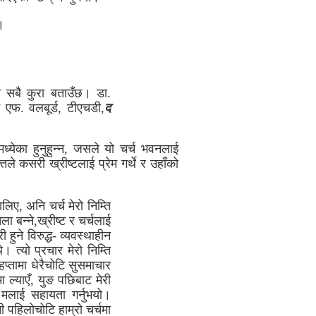
।
 नै सबै कुरा बताउँछ। डा.
न एफ. वलबूर्ड, टीएचडी,
द
मध्येका हुनुहुन्न, जसले यो चर्च भवनलाई
िले कसरी ख्रीष्टलाई प्रेम गर्थे र उहाँको
लिए, अनि चर्च मेरो निम्ति
ेला बन्ने,ख्रीष्ट र चर्चलाई
हुने विरुद्ध- व्यवस्थाहीन
। त्यो प्रचार मेरो निम्ति
हप्तामा धेरैचोटि सुसमाचार
मा ल्याएँ, युङ पछिबाट मेरी
 मलाई सहायता गर्नुभयो।
ी पहिलोचोटि हाम्रो चर्चमा