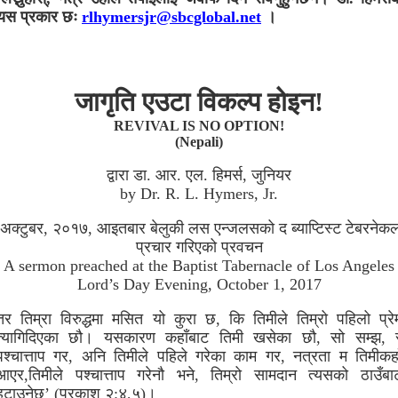
 यस प्रकार छः
rlhymersjr@sbcglobal.net
।
जागृति एउटा विकल्प होइन!
REVIVAL IS NO OPTION!
(Nepali)
द्वारा डा. आर. एल. हिमर्स, जुनियर
by Dr. R. L. Hymers, Jr.
अक्टुबर, २०१७, आइतबार बेलुकी लस एन्जलसको द ब्याप्टिस्ट टेबरनेक
प्रचार गरिएको प्रवचन
A sermon preached at the Baptist Tabernacle of Los Angeles
Lord’s Day Evening, October 1, 2017
तर तिम्रा विरुद्धमा मसित यो कुरा छ, कि तिमीले तिम्रो पहिलो प्रे
त्यागिदिएका छौ। यसकारण कहाँबाट तिमी खसेका छौ, सो सम्झ, 
पश्चात्ताप गर, अनि तिमीले पहिले गरेका काम गर, नत्रता म तिमीकहा
आएर,तिमीले पश्चात्ताप गरेनौ भने, तिम्रो सामदान त्यसको ठाउँबा
हटाउनेछु’ (प्रकाश २:४,५)।