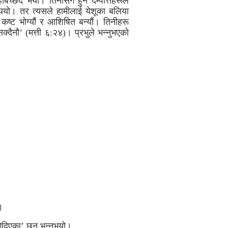
च्छेद भयो। तिनीसँग हुने दम्पत्तिहरूले
थियो। तर त्यसले हामीलाई येशूका बलिया
 कष्ट भोग्यौं र आशिषित बन्यौं। तिनीहरू
क्दैनौ’ (मत्ती ६:२४)। प्रभुले भन्नुभएको
।
गिदिएका’ छन् भन्नुभयो।