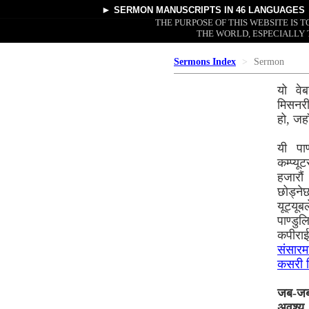
►
SERMON MANUSCRIPTS
IN 46 LANGUAGES
THE PURPOSE OF THIS WEBSITE IS
THE WORLD, ESPECIALLY 
Sermons Index
Sermon
यो वेब
मिसनरी
हो, जह
यी पा
कम्प्य
हजारौं
छोड्नेछ
यूट्यूब
पाण्डु
कपीराई
संसारमा
कसरी दि
जब-जब त
अवश्य 