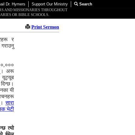
ail Dr. Hymers
Support Our Ministry
Search
ORS AND MISSIONARIES THROUGHOUT
ARIES OR BIBLE SCHOOLS.
Print Sermon
टरहरू र
 गराउनु
००,०००
्। अरू
यूट्यूब
न दिन्छ।
वचनका यी
रवचनहरू
न्।
सारा
सिक भेटी
न्छ त्यो
को ईमेल