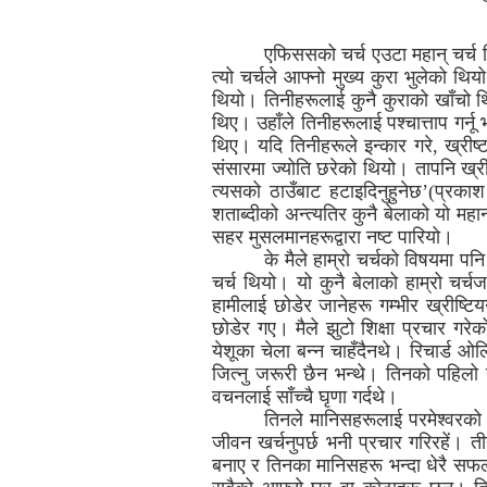
एफिससको चर्च एउटा महान् चर्च थ
त्यो चर्चले आफ्नो मुख्य कुरा भुलेको 
थियो। तिनीहरूलाई कुनै कुराको खाँचो थि
थिए। उहाँले तिनीहरूलाई पश्चात्ताप गर्नू
थिए। यदि तिनीहरूले इन्कार गरे, ख्रीष्
संसारमा ज्योति छरेको थियो। तापनि ख्रीष्
त्यसको ठाउँबाट हटाइदिनुहुनेछ’(प्रकाश
शताब्दीको अन्त्यतिर कुनै बेलाको यो महा
सहर मुसलमानहरूद्वारा नष्ट पारियो।
के मैले हाम्रो चर्चको विषयमा पन
चर्च थियो। यो कुनै बेलाको हाम्रो चर्
हामीलाई छोडेर जानेहरू गम्भीर ख्रीष्टि
छोडेर गए। मैले झुटो शिक्षा प्रचार गर
येशूका चेला बन्न चाहँदैनथे। रिचार्ड ओ
जित्नु जरूरी छैन भन्थे। तिनको पहिलो ग
वचनलाई साँच्चै घृणा गर्दथे।
तिनले मानिसहरूलाई परमेश्वरको 
जीवन खर्चनुपर्छ भनी प्रचार गरिरहें।
बनाए र तिनका मानिसहरू भन्दा धेरै सफल 