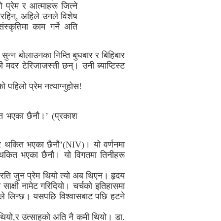
 प्रेम र आत्माहरू जित्ने
िरहिन्, अहिले उनले विशेष
स्कृतिमा काम गर्ने अति
सुन्न बोलाउनका निम्ति बुधबार र बिहिबार
 मदर टेरिजाजस्ती छन्। उनी ब्याप्टिस्ट
ो पहिलो प्रेम नत्याग्नुहोस!
कित भएका छैनौ।’ (प्रकाश
र थकित भएका छैनौ’(NIV)। यो वर्णनमा
ू थकित भएका छैनौ। यो विगतमा तिनीहरू
श्वरति जुन प्रेम थियो त्यो अब थिएन। हृदय
न साक्षी नामेट गरिदियो। चर्चको इतिहासमा
ेमले लिन्छ। यसपछि विश्वासबाट पछि हटने
िसो थियो,र उत्साहको अति नै कमी थियो। डा.