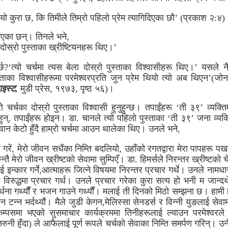
त यो कुरा छ, कि तिमीले तिम्रो पहिलो प्रेम त्यागिदिएका छौ’ (प्रकाश २:४)
एका छन्। तिनले भने,
दोस्रो पुस्ताका ख्रीष्टियनहरू थिए।’
र्छ?‘त्यो चर्चमा त्यस बेला दोस्रो पुस्ताका विश्वासीहरू थिए।’ यसले
स्ताका विश्वासीहरूमा परमेश्वरप्रति जुन प्रेम थियो त्यो अब थिएन’(जो
ाइस्ट,
मुडी प्रेस, १९७३, पृष्ठ ५६)।
 चर्चका दोस्रो पुस्ताका विश्वासी हुनुहुन्छ। तपाईंहरू ‘ती ३९’ व्यक्ति
हुन्, तपाईंहरू होइन। डा. चानले त्यो पहिलो पुस्ताका ‘ती ३९’ जना व्यक्त
जवान केटो हुँदै हाम्रो चर्चमा आउन थालेका थिए। उनले भने,
स गरें, मेरो जीवन सधैंका निम्ति बदलियो, उहाँको रगतद्वारा मेरा पापहरू पखा
न्तै मेरो जीवन ख्रीष्टको सेवामा सुम्पिएँ। डा. हिमर्सले निरन्तर ख्रीष्टको च
इन्कार गर्ने,आत्माहरू जित्ने विषयमा निरन्तर प्रचार गर्थे। उनले नामधारी 
ो विरुद्धमा प्रचार गर्थ। उनले प्रचार गरेका कुरा सत्य हो भनी म जान्दथे
ना गर्थ्यौं र भजन गाउने गर्थ्यौं। मलाई ती दिनको मिठो सम्झना छ। हामी 
वन टन्न भर्दथ्यौं। मैले जुडी केगन,मेलिस्सा सेनडर्स र विन्नी युङलाई सेवा
्पसमा भएको सुसमाचार कार्यक्रममा तिनीहरूलाई ल्याउन परमेश्वरले
तरुनी हुँदा) ले आफैलाई पूर्ण रूपले चर्चको सेवाका निम्ति समर्पण गरिन्। उन