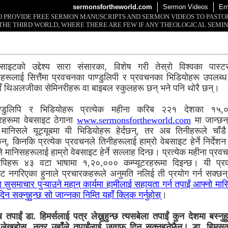
sermonsfortheworld.com
Sermon Videos
Em
 TO PROVIDE FREE SERMON MANUSCRIPTS AND SERMON VIDEOS TO PAST
THE THIRD WORLD, WHERE THERE ARE FEW IF ANY THEOLOGICAL SEMIN
साइटको उद्देश्य सारा संसारका, विशेष गरी तेस्रो विश्वका पास्
हरूलाई सित्तैंमा प्रवचनका पाण्डुलिपी र प्रवचनका भिडियोहरू उपलब्ध
ाँ थिअलजीका सेमिनरीहरू वा बाइबल स्कुलहरू छन् भने पनि थोरै छन्।
ण्डुलिपि र भिडियोहरू प्रत्येक महीना करिब २२१ देशका १५,
ूटरहरूमा वेबसाइट ठेगाना
www.sermonsfortheworld.com
मा जान्छन
 मानिसले यूट्यूबमा यी भिडियोहरू हेर्दछन्, तर अब तिनीहरूले चाँडै 
न्, किनकि प्रत्येक प्रवचनले तिनीहरूलाई हाम्रो वेबसाइट हेर्ने निर्देश
ले मानिसहरूलाई हाम्रो वेबसाइट हेर्ने सल्लाह दिन्छ। प्रत्येक महीना प्र
लिपिहरू ४३ वटा भाषामा १,२०,००० कम्प्यूटरहरूमा दिइन्छ। यी प्
ट नगरिएका हुनाले प्रचारकहरूले अनुमति नलिई ती प्रयोग गर्न सक्छ
 सुसमाचार पुऱ्याउने महान् कार्यमा हामीलाई सहायता गर्न तपाईं आफ्नो मा
न सक्नुहुन्छ सो जान्नका निम्ति यहाँ क्लिक गर्नुहोस्
।
पाईं डा. हिमर्सलाई पत्र लेख्नुहुन्छ त्यसबेला तपाईं कुन देशमा बस्नुहु
लेख्नुहोस्, नत्र उहाँले तपाईंलाई जवाफ दिन सक्नुहुनेछैन। डा. हिमस