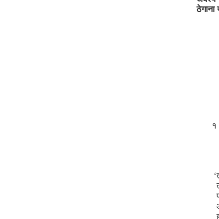
ठेगाना
१ 
‘