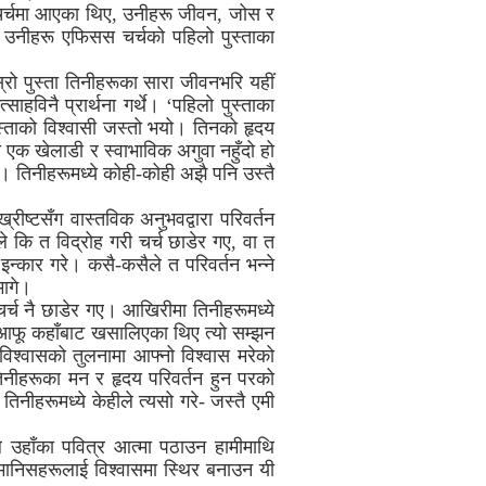
ो चर्चमा आएका थिए, उनीहरू जीवन, जोस र
दा उनीहरू एफिसस चर्चको पहिलो पुस्ताका
्रो पुस्ता तिनीहरूका सारा जीवनभरि यहीं
ाहविनै प्रार्थना गर्थे। ‘पहिलो पुस्ताका
ुस्ताको विश्वासी जस्तो भयो। तिनको हृदय
ी एक खेलाडी र स्वाभाविक अगुवा नहुँदो हो
 तिनीहरूमध्ये कोही-कोही अझै पनि उस्तै
्रीष्टसँग वास्तविक अनुभवद्वारा परिवर्तन
े कि त विद्रोह गरी चर्च छाडेर गए, वा त
 इन्कार गरे। कसै-कसैले त परिवर्तन भन्ने
मागे।
चर्च नै छाडेर गए। आखिरीमा तिनीहरूमध्ये
ले ‘आफू कहाँबाट खसालिएका थिए त्यो सम्झन
विश्वासको तुलनामा आफ्नो विश्वास मरेको
तिनीहरूका मन र हृदय परिवर्तन हुन परको
िनीहरूमध्ये केहीले त्यसो गरे- जस्तै एमी
ले उहाँका पवित्र आत्मा पठाउन हामीमाथि
 मानिसहरूलाई विश्वासमा स्थिर बनाउन यी