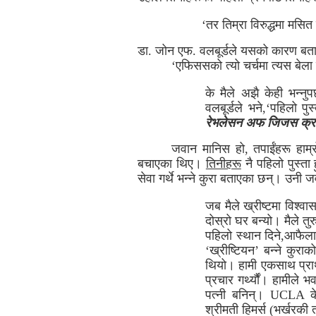
‘तर तिम्रा विरुद्धमा मसि
डा. जोन एफ. वलबूर्डले यसको कारण बता
‘एफिससको त्यो चर्चमा त्यस बेला 
के मैले अझै केही भन्नुप
वलबूर्डले भने,‘पहिलो पु
रेभलेसन अफ जिजस क्र
जवान मानिस हो, तपाईंहरू हाम्रो
बचाएका थिए।
तिनीहरू
नै पहिलो पुस्ता 
सेवा गर्थे भन्ने कुरा बताएका छन्। उनी 
जब मैले ख्रीष्टमा विश्वा
दोस्रो घर बन्यो। मैले तुरु
पहिलो स्थान दिने,आफैलाई 
‘ख्रीष्टियन’ बन्ने कुराक
थियो। हामी एकसाथ प्रार्थ
प्रचार गर्थ्यौं। हामीले भ
पत्नी बनिन्। UCLA केम
श्रीमती हिमर्स (भर्खरकी 