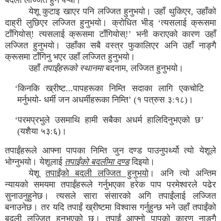
बदली लज्जित हुन पऱ्यो।
येशू कुटाइ खाएर पनि लज्जित हुनुभयो। उहाँ थुकिएर, उहाँको
दाह्री लुछिएर लज्जित हुनुभयो। क्रोधित भीड् ‘त्यसलाई क्रूसमा
टाँगियोस्! त्यसलाई क्रूसमा टाँगियोस्!’ भनी कराएको कारण उहाँ
लज्जित हुनुभयो। उहाँका सबै वस्त्र फुकालिएर अनि उहाँ नाङ्गै
क्रूसमा टाँगिनु भएर उहाँ लज्जित हुनुभयो।
उहाँ
तपाईंहरूको स्थानमा
बदनाम, लज्जित हुनुभयो।
‘किनकि ख्रीष्ट...पापहरूका निम्ति सदाका लागि एकचोटि
मर्नुभयो- धर्मी जन अधर्मीहरूका निम्ति’ (१ पत्रुस ३:१८)।
‘परमप्रभुले उसमाथि हामी सबैका अधर्म हालिदिनुभएको छ’
(यशैया ५३:६)।
तपाईंहरूले आफ्ना पापका निम्ति जुन दण्ड पाउनुपर्थ्यो त्यो येशूले
भोग्नुभयो। येशूलाई
तपाईंको बदलीमा दण्ड
दिइयो।
येशू
तपाईंको बदली लज्जित हुनुभयो
। अनि त्यो अन्तिम
न्यायको समयमा तपाईंहरूले गर्नुभएका हरेक पाप परमेश्वरले पढेर
सुनाउनुहुनेछ। त्यसले सारा संसारको अगि तपाईंलाई लज्जित
बनाउनेछ। तर यदि तपाईं ख्रीष्टमा विश्वास गर्नुहुन्छ भने उहाँ तपाईंको
बदली लज्जित हुनुभएको छ। तपाईं आफ्नो पापको कारण नाङ्गै