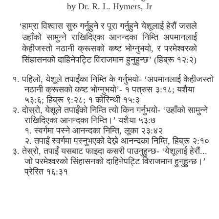
by Dr. R. L. Hymers, Jr
‘हाम्रा विश्वास सुरु गर्नुहुने र पूरा गर्नुहुने येशूलाई हेरौं जसले
उहाँको सामुन्ने राखिदिएका आनन्दका निम्ति अपमानलाई
केहीजस्तो नठानी क्रूसको कष्ट भोग्नुभयो, र परमेश्वरको
सिंहासनको दाहिनेपट्टि विराजमान हुनुहुन्छ’ (हिब्रू १२:२)
१. पहिलो, येशूले तपाईंका निम्ति के गर्नुभयो- ‘अपमानलाई केहीजस्तो
नठानी क्रूसको कष्ट भोग्नुभयो’- १ पत्रुस ३:१८; यशैया
५३:६; हिब्रू ९:२८; १ कोरिन्थी १५:३
२. दोस्रो, येशूले तपाईंको निम्ति त्यो किन गर्नुभयो- ‘उहाँको सामुन्ने
राखिदिएका आनन्दका निम्ति।’ यशैया ५३:७
१. स्वर्गमा पस्ने आनन्दका निम्ति, लूका २३:४२
२. तपाईं स्वर्गमा पस्नुभएको देख्ने आनन्दका निम्ति, हिब्रू २:१०
३. तेस्रो, तपाईं यसबाट फाइदा कसरी पाउनुहुन्छ- ‘येशूलाई हेरौं...
जो परमेश्वरको सिंहासनको दाहिनेपट्टि विराजमान हुनुहुन्छ।’
प्रेरित १६:३१