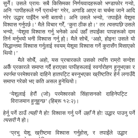
सुनेँ। उसले प्रायः सबै किसिमका निर्णयवादहरूको भण्डाफोर गऱ्यो,
अनि ‘पापीहरूले गर्ने प्रार्थना’ गरेर, अगाडि आएर वा चर्चमा जाने आदि
गरेर उद्धार पाइँदैन भनी बतायो। अनि उसले भन्यो, ‘तपाईंले येशूमा
विश्वास गर्नुपर्छ।’ मैले विचार गरेँ, ‘कुरा ठीक हो।’ तर
त्यसपछि
उसले
भन्यो, ‘येशूमा विश्वास गर्नु भनेको अर्थ उहाँ तपाईंका पापहरूको दाम
तिर्न मर्नुभयो भनी विश्वास गर्नु
हो
। मैले सोचें, ‘अहो, होइन! उसले यो
सिद्धान्तमा विश्वास गर्नुलाई स्वयम् येशूमा विश्वास गर्ने कुरासँग मिसाएको
थियो।’
मैले सोचेँ, अहो, यस प्रचारकले उसको त्यत्ति राम्रो सन्देश
अर्कै प्रकारले समाप्त गर्दै हराएका पापीहरूलाई स्वर्गारोहण हुनुभएका र
स्वर्गमा
परमेश्वरको दाहिने हातपट्टि बस्नुभएका ख्रीष्टतिर हेर्न लगाउँदै
समाप्त गरेको भए कति असल हुनेथियो।
‘येशूलाई हेरौं (जो) परमेश्वरको सिंहासनको दाहिनेपट्टि
विराजमान हुनुहुन्छ’ (हिब्रू १२:२)।
हेर्नु पर्ने ठाउँ
त्यही
नै हो! विश्वास गर्नु पर्ने
उहाँ
नै हो! उद्धार पाउनु पर्ने
त्यसरी
नै हो।
‘प्रभु येशू ख्रीष्टमा विश्वास गर्नुहोस्, र तपाईंले उद्धार