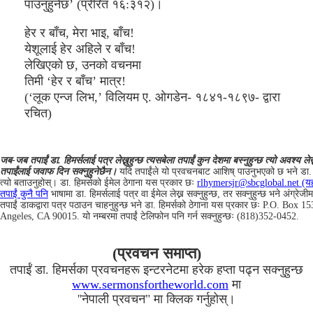
पाउनुहुनेछ’ (प्रेरित १६:३१२)।
हेर र बाँच, मेरा भाइ, बाँच!
येशूलाई हेर अहिले र बाँच!
लेखिएको छ, उनको वचनमा
तिमी ‘हेर र बाँच’ मात्र!
(‘लूक एन्ज लिभ,’ विलियम ए. ओगडेन- १८४१-१८९७- द्वारा
रचित)
जब-जब तपाईं डा. हिमर्सलाई पत्र लेख्नुहुन्छ त्यसबेला तपाईं कुन देशमा बस्नुहुन्छ त्यो अवश्य लेख्
तपाईंलाई जवाफ दिन सक्नुहुनेछैन।
यदि तपाईंले यो प्रवचनबाट आशिष् पाउनुभएको छ भने डा. हि
त्यो बताउनुहोस्। डा. हिमर्सको ईमेल ठेगाना यस प्रकार छः
rlhymersjr@sbcglobal.net (यहाँ
तपाईं कुनै पनि
भाषामा डा. हिमर्सलाई पत्र वा ईमेल लेख्न सक्नुहुन्छ, तर सक्नुहुन्छ भने अंग्रेजीमा
तपाईं डाकद्वारा पत्र पठाउन चाहनुहुन्छ भने डा. हिमर्सको ठेगाना यस प्रकार छः P.O. Box 1
Angeles, CA 90015. यो नम्बरमा तपाईं टेलिफोन पनि गर्न सक्नुहुन्छः (818)352-0452.
(प्रवचन समाप्त)
तपाईं डा. हिमर्सका प्रवचनहरू इन्टरनेटमा हरेक हप्ता पढ्न सक्नुहुन्छ
www.sermonsfortheworld.com
मा
''नेपाली प्रवचन" मा क्लिक गर्नुहोस्।