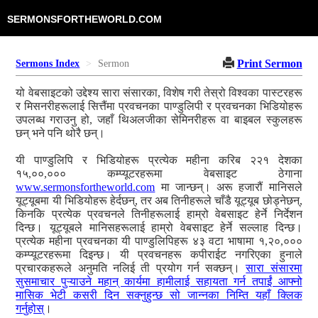
SERMONSFORTHEWORLD.COM
Print Sermon
Sermons Index
Sermon
यो वेबसाइटको उद्देश्य सारा संसारका, विशेष गरी तेस्रो विश्वका पास्टरहरू
र मिसनरीहरूलाई सित्तैंमा प्रवचनका पाण्डुलिपी र प्रवचनका भिडियोहरू
उपलब्ध गराउनु हो, जहाँ थिअलजीका सेमिनरीहरू वा बाइबल स्कुलहरू
छन् भने पनि थोरै छन्।
यी पाण्डुलिपि र भिडियोहरू प्रत्येक महीना करिब २२१ देशका
१५,००,००० कम्प्यूटरहरूमा वेबसाइट ठेगाना
www.sermonsfortheworld.com
मा जान्छन्। अरू हजारौं मानिसले
यूट्यूबमा यी भिडियोहरू हेर्दछन्, तर अब तिनीहरूले चाँडै यूट्यूब छोड्नेछन्,
किनकि प्रत्येक प्रवचनले तिनीहरूलाई हाम्रो वेबसाइट हेर्ने निर्देशन
दिन्छ। यूट्यूबले मानिसहरूलाई हाम्रो वेबसाइट हेर्ने सल्लाह दिन्छ।
प्रत्येक महीना प्रवचनका यी पाण्डुलिपिहरू ४३ वटा भाषामा १,२०,०००
कम्प्यूटरहरूमा दिइन्छ। यी प्रवचनहरू कपीराईट नगरिएका हुनाले
प्रचारकहरूले अनुमति नलिई ती प्रयोग गर्न सक्छन्।
सारा संसारमा
सुसमाचार पुऱ्याउने महान् कार्यमा हामीलाई सहायता गर्न तपाईं आफ्नो
मासिक भेटी कसरी दिन सक्नुहुन्छ सो जान्नका निम्ति यहाँ क्लिक
गर्नुहोस्
।