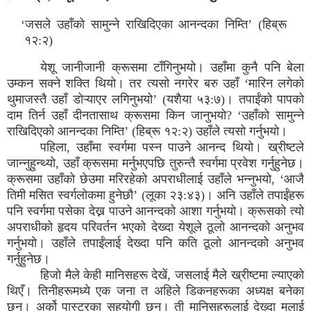
‘जसले उहाँको सामुन्ने राखिदिएका आनन्दका निम्ति’ (हिब्रू
१२:२)
येशू जानीजानी क्रूसमा टाँगिनुभयो। उहाँमा कुनै पनि बेला
उम्कन सक्ने शक्ति थियो। तर त्यसो नगरेर बरु उहाँ ‘मारिन लगेको
थुमाजस्तै उहाँ डोऱ्याएर लगिनुभयो’ (यशैया ५३:७)। तपाईंको पापको
दाम तिर्न उहाँ दीनतासाथ क्रूसमा किन जानुभयो? ‘उहाँको सामुन्ने
राखिदिएको आनन्दका निम्ति’ (हिब्रू १२:२) उहाँले त्यसो गर्नुभयो।
पहिला, उहाँमा स्वर्गमा पस्न पाउने आनन्द थियो। ख्रीष्टले
जान्नुहुन्थ्यो, उहाँ क्रूसमा मर्नुभएपछि तुरुन्तै स्वर्गमा प्रवेश गर्नुहुनेछ।
क्रूसमा उहाँको छेउमा मरिरहेको अपराधीलाई उहाँले भन्नुभयो, ‘आजै
तिमी मसित स्वर्गलोकमा हुनेछौ’ (लूका २३:४३)। अनि उहाँले तपाईंहरू
पनि स्वर्गमा पसेका देख्न पाउने आनन्दको आशा गर्नुभयो। क्रूसको त्यो
अपराधीको हृदय परिवर्तन भएको देख्दा येशूले ठूलो आनन्दको अनुभव
गर्नुभयो। उहाँले तपाईंलाई देख्दा पनि कति ठूलो आनन्दको अनुभव
गर्नुहुनेछ।
हिजो मैले केही मानिसहरू देखें, जसलाई मैले ख्रीष्टमा ल्याएको
थिएँ। तिनीहरूमध्ये एक जना त अहिले डिकनहरूका अध्यक्ष बनेका
छन्। अर्को पास्टरका सहयोगी छन्। ती मानिसहरूलाई देख्दा मलाई