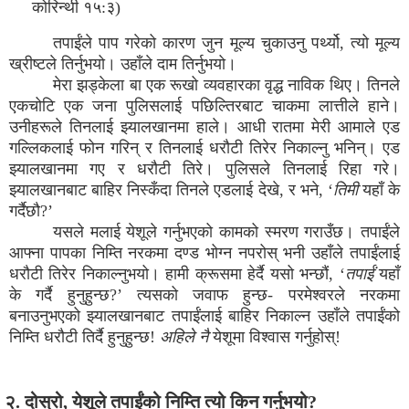
कोरिन्थी १५:३)
तपाईंले पाप गरेको कारण जुन मूल्य चुकाउनु पर्थ्यो, त्यो मूल्य
ख्रीष्टले तिर्नुभयो। उहाँले दाम तिर्नुभयो।
मेरा झड्केला बा एक रूखो व्यवहारका वृद्ध नाविक थिए। तिनले
एकचोटि एक जना पुलिसलाई पछिल्तिरबाट चाकमा लात्तीले हाने।
उनीहरूले तिनलाई झ्यालखानमा हाले। आधी रातमा मेरी आमाले एड
गल्लिकलाई फोन गरिन् र तिनलाई धरौटी तिरेर निकाल्नु भनिन्। एड
झ्यालखानमा गए र धरौटी तिरे। पुलिसले तिनलाई रिहा गरे।
झ्यालखानबाट बाहिर निस्कँदा तिनले एडलाई देखे, र भने, ‘
तिमी
यहाँ के
गर्दैछौ?’
यसले मलाई येशूले गर्नुभएको कामको स्मरण गराउँछ। तपाईंले
आफ्ना पापका निम्ति नरकमा दण्ड भोग्न नपरोस् भनी उहाँले तपाईंलाई
धरौटी तिरेर निकाल्नुभयो। हामी क्रूसमा हेर्दै यसो भन्छौं, ‘
तपाईं
यहाँ
के गर्दै हुनुहुन्छ?’ त्यसको जवाफ हुन्छ- परमेश्वरले नरकमा
बनाउनुभएको झ्यालखानबाट तपाईंलाई बाहिर निकाल्न उहाँले तपाईंको
निम्ति धरौटी तिर्दै हुनुहुन्छ!
अहिले नै
येशूमा विश्वास गर्नुहोस्!
२. दोस्रो, येशूले तपाईंको निम्ति त्यो किन गर्नुभयो?