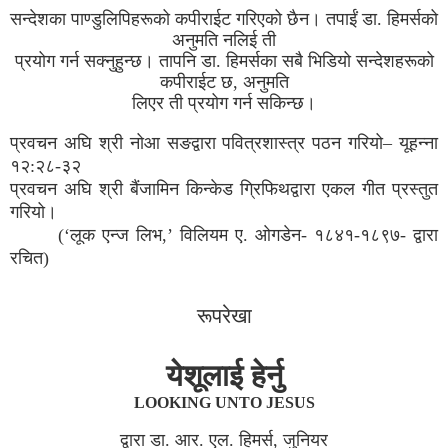
सन्देशका पाण्डुलिपिहरूको कपीराईट गरिएको छैन। तपाईं डा. हिमर्सको
अनुमति नलिई ती
प्रयोग गर्न सक्नुहुन्छ। तापनि डा. हिमर्सका सबै भिडियो सन्देशहरूको
कपीराईट छ, अनुमति
लिएर ती प्रयोग गर्न सकिन्छ।
प्रवचन अघि श्री नोआ सङद्वारा पवित्रशास्त्र पठन गरियो– यूहन्ना
१२:२८-३२
प्रवचन अघि श्री बैंजामिन किन्केड ग्रिफिथद्वारा एकल गीत प्रस्तुत
गरियो।
(‘लूक एन्ज लिभ,’ विलियम ए. ओगडेन- १८४१-१८९७- द्वारा
रचित)
रूपरेखा
येशूलाई हेर्नु
LOOKING UNTO JESUS
द्वारा डा. आर. एल. हिमर्स, जुनियर