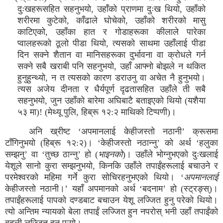
दुःखहरूसहित सहनुभयो, उहाँको प्राणमा दुःख थियो, उहाँको
शरीरमा कुटेको, काँढाले घोचेको, उहाँको शरीरको मासु
काटिएको, उहाँका हात र गोडाहरूका कीलाले पारेका
प्वालहरूको ठूलो पीडा थियो, त्यसको साथमा उहाँलाई पीडा
दिन सक्ने शैतान वा मानिसहरूका दुर्भावना वा क्रोधले गर्न
सक्ने सबै खराबी पनि सहनुभयो, उहाँ आफ्नो बोझले न थकित
हुनुहुन्थ्यो, न त त्यसको कारण डराउनु वा अचेत नै हुनुभयो।
त्यस अजेय दीनता र धैर्यपूर्ण दृढतासहित उहाँले ती सबै
सहनुभयो, जुन उहाँको बारेमा अघिबाटै बताइएको थियो (यशैया
५३ मा)! (मेथ्यू पुलि, हिब्रू १२:२ माथिको टिप्पणी)।
अनि ख्रीष्ट ‘अपमानलाई केहीजस्तो नठानी’ क्रूसमा
टाँगिनुभयो (हिब्रू १२:२)। ‘केहीजस्तो नठान्नु’ को अर्थ ‘हलुका
सम्झनु’ वा ‘तुच्छ ठान्नु’ हो (
भाइनको
)। उहाँले भोग्नुभएको दुःखलाई
येशूले सानो कुरा सम्झनुभयो, किनकि उहाँले तपाईंहरूलाई बचाउने र
परमेश्वरको महिमा गर्ने कुरा सोचिरहनुभएको थियो। ‘
अपमानलाई
केहीजस्तो नठानी।’ यहाँ अपमानको अर्थ ‘बदनाम’ हो (स्ट्रङ्स्)।
तपाईंहरूलाई पापको दण्डबाट बचाउन येशू लज्जित हुनु परेको थियो।
त्यो अन्तिम न्यायको बेला तपाईं लज्जित हुन नपरोस् भनी उहाँ तपाईंको