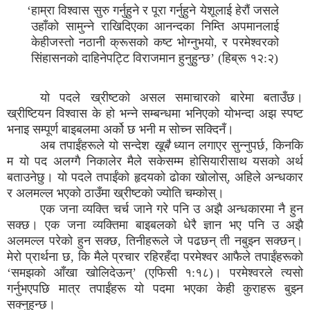
‘हाम्रा विश्वास सुरु गर्नुहुने र पूरा गर्नुहुने येशूलाई हेरौं जसले
उहाँको सामुन्ने राखिदिएका आनन्दका निम्ति अपमानलाई
केहीजस्तो नठानी क्रूसको कष्ट भोग्नुभयो, र परमेश्वरको
सिंहासनको दाहिनेपट्टि विराजमान हुनुहुन्छ’ (हिब्रू १२:२)
यो पदले ख्रीष्टको असल समाचारको बारेमा बताउँछ।
ख्रीष्टियन विश्वास के हो भन्ने सम्बन्धमा भनिएको योभन्दा अझ स्पष्ट
भनाइ सम्पूर्ण बाइबलमा अर्को छ भनी म सोच्न सक्दिनँ।
अब तपाईंहरूले यो सन्देश
खूबै
ध्यान लगाएर सुन्नुपर्छ, किनकि
म यो पद अलग्गै निकालेर मैले सकेसम्म होसियारीसाथ यसको अर्थ
बताउनेछु। यो पदले तपाईंको हृदयको ढोका खोलोस्, अहिले अन्धकार
र अलमल्ल भएको ठाउँमा ख्रीष्टको ज्योति चम्कोस्।
एक जना व्यक्ति चर्च जाने गरे पनि उ अझै अन्धकारमा नै हुन
सक्छ। एक जना व्यक्तिमा बाइबलको धेरै ज्ञान भए पनि उ अझै
अलमल्ल परेको हुन सक्छ, तिनीहरूले जे पढछन् ती नबुझ्न सक्छन्।
मेरो प्रार्थना छ, कि मैले प्रचार रहिरहँदा परमेश्वर आफैले तपाईंहरूको
‘समझको आँखा खोलिदेऊन्’ (एफिसी १:१८)। परमेश्वरले त्यसो
गर्नुभएपछि मात्र तपाईंहरू यो पदमा भएका केही कुराहरू बुझ्न
सक्नुहुन्छ।