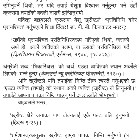
उभिनुपर्ने थियो, तर यदि तपाईं येशूमा विश्वास गर्नुहुन्छ भने उहाँ
क्रूसमा तपाईंको बदली नाङ्गै झुन्डिनुभयो।
पवित्र बाइबलले क्रूसमा येशू ख्रीष्टले ‘प्रतिनिधि बनेर
प्रायश्चित’ गर्नुभएको शिक्षा दिँदछ! डा. पी. बी. फिजवाटर भन्छन्ः
‘उहाँको प्रायश्चित प्रतिनिधिस्वरूप गरिएको थियो, जसको
अर्थ हो, अर्को व्यक्तिको पक्षमा, वा उसको प्रतिनिधित्व गर्दै
(
क्रिश्चियन थिअलजी
, एर्डमन्स, १९४८, पृष्ठ ४२६)।
अंग्रेजी शब्द ‘भिकारिअस’ को अर्थ ‘एउटा व्यक्तिको स्थान अर्कोले
लिएको’ भन्ने हुन्छ (
वेबस्टर्स न्यू कलेजियट डिक्सनेरी,
१९६०)।
अनि ख्रीष्टले पनि तपाईंका निम्ति ठीक त्यस्तै गर्नुभएको छ!
‘एउटा व्यक्ति (तपाईं) को स्थान अर्को व्यक्ति (ख्रीष्ट) ले लिनुभयो।’
तपाईंले आफ्ना पापका निम्ति पाउनु पर्ने दण्ड उहाँले भोग्नुभयो
।
बाइबलले भन्छ,
‘ख्रीष्ट धेरै जनाका पाप बोक्नलाई एकै पल्ट बलि हुनुभयो
(हिब्रू ९:२८)।
‘धर्मशास्त्रअनुसार ख्रीष्ट हाम्रा पापका निम्ति मर्नुभयो (१