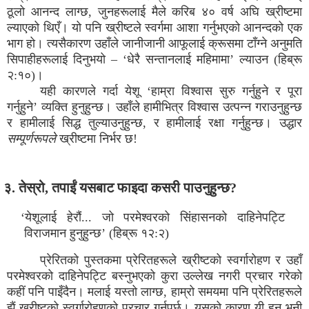
ठूलो आनन्द लाग्छ, जुनहरूलाई मैले करिब ४० वर्ष अघि ख्रीष्टमा
ल्याएको थिएँ। यो पनि ख्रीष्टले स्वर्गमा आशा गर्नुभएको आनन्दको एक
भाग हो। त्यसैकारण उहाँले जानीजानी आफूलाई क्रूसमा टाँग्ने अनुमति
सिपाहीहरूलाई दिनुभयो – ‘धेरै सन्तानलाई महिमामा’ ल्याउन (हिब्रू
२:१०)।
यही कारणले गर्दा येशू ‘हाम्रा विश्वास सुरु गर्नुहुने र पूरा
गर्नुहुने’ व्यक्ति हुनुहुन्छ। उहाँले हामीभित्र विश्वास उत्पन्न गराउनुहुन्छ
र हामीलाई सिद्ध तुल्याउनुहुन्छ, र हामीलाई रक्षा गर्नुहुन्छ। उद्धार
सम्पूर्णरूपले
ख्रीष्टमा निर्भर छ!
३. तेस्रो, तपाईं यसबाट फाइदा कसरी पाउनुहुन्छ?
‘येशूलाई हेरौं... जो परमेश्वरको सिंहासनको दाहिनेपट्टि
विराजमान हुनुहुन्छ’ (हिब्रू १२:२)
प्रेरितको पुस्तकमा प्रेरितहरूले ख्रीष्टको स्वर्गारोहण र उहाँ
परमेश्वरको दाहिनेपट्टि बस्नुभएको कुरा उल्लेख नगरी प्रचार गरेको
कहीं पनि पाइँदैन। मलाई यस्तो लाग्छ, हाम्रो समयमा पनि प्रेरितहरूले
झैं ख्रीष्टको स्वर्गारोहणको प्रचार गर्नुपर्छ। यसको कारण यी हुन् भनी