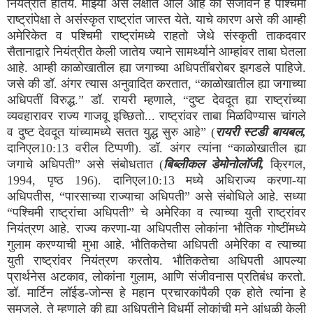
नियंत्रीत होतेय. माझ्या असे लक्षात आले आहे की संजीवन हे पश्चिमी
राष्ट्रांपेक्षा ते असंस्कृत राष्ट्रांत जास्त येते. याचे कारण असे की आम्ही
अमेरिकेत व पश्चिमी राष्ट्रांमध्ये राहतो जेथे संस्कृती ताकदवार
सैतानाद्वारे नियंत्रीत केली जातेय ज्याने सामर्थ्याने आम्हांवर ताबा घेतला
आहे. आम्ही काळोखातील ह्या जगाच्या अधिपतींबरोबर झगडले पाहिजे.
जसे की डॉ. अंगर त्यास अनुवादित करतात, “काळोखातील ह्या जगाच्या
अधिपतीं विरुद्ध.” डॉ. रायरी म्हणाले, “दुष्ट देवदूत ह्या राष्ट्रांच्या
व्यवहारावर राज्य गाजवू इच्छितो... राष्ट्रांवर ताबा मिळविण्यास चांगले
व दुष्ट देवदूत यांच्यामध्ये सतत युद्ध सुरु आहे” (
रायरी स्टडी बायबल,
दानिएल10:13 वरील टिप्पणी). डॉ. अंगर त्यांना “काळोखातील ह्या
जगाचे अधिपती” असे संबोधतात (
बिब्लीकल डेमोनोलॉजी,
क्रिगल,
1994, पृष्ठ 196). दानिएल10:13 मध्ये अधिराज्य करणा-या
अधिपतीस, “पारसाच्या राज्याचा अधिपती” असे संबोधिले आहे. सध्या
“पश्चिमी राष्ट्रांचा अधिपती” चे अमेरिका व त्याच्या युती राष्ट्रांवर
नियंत्रण आहे. राज्य करणा-या अधिपतीस लोकांना भौतिक गोष्टींमध्ये
गुलाम करण्याची मुभा आहे. भौतिकतेचा अधिपती अमेरिका व त्याच्या
युती राष्ट्रांवर नियंत्रण करतोय. भौतिकतेचा अधिपती आपल्या
प्रार्थनेस अटकाव, लोकांना गुलाम, आणि संजीवनास प्रतिबंध करतो.
डॉ. मार्टिन लॉईड-जोन्स हे महान प्रचारकांपैकी एक होते त्यांना हे
समजले. ते म्हणाले की ह्या अधिपतीने विधर्मी लोकांची मने आंधळी केली