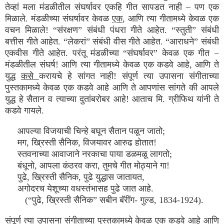
तेव्हां मला मंडळीतील संघर्षावर एकहि गीत सापडत नाही – पण एक
मिळाले. मंडळीच्या संघर्षावर केवळ
एक
, आणि त्या गीतामध्ये केवळ एक
वचन मिळाले! “संरक्षण” संबंधी पंधरा गीते आहेत. “स्तुती” संबंधी
बत्तीस गीते आहेत. “लेकरां” संबंधी वीस गीते आहेत. “आराधने” संबंधी
एकवीस गीते आहेत. परंतू मंडळीच्या “संघर्षावर” केवळ एक गीत −
मंडळीतील संघर्ष! आणि त्या गीतामध्ये केवळ एक कडवे आहे, आणि ते
युद्ध
कसे
करायचे हे सांगत नाही! संपूर्ण त्या उपासना संगीताच्या
पुस्तकामध्ये केवळ एक कडवे आहे आणि ते आपणांस सांगते की आपले
युद्ध हे सैतान व त्याच्या दुतांबरोबर आहे! आताच मि. ग्रीफिथ यांनी ते
कडवे गायले.
आपल्या विजयाची चिन्हे बघून सैतान पळून जातो;
मग, ख्रिस्ती सैनिक, विजयावर आरुढ होतात!
स्तवनाच्या आवाजाने नरकाचा पाया डळमळू लागतो;
बंधूनो, आपला कंठरव करा, तुमचे गीत मोठ्याने गा!
पुढे, ख्रिस्ती सैनिक, पुढे युद्धास जातायत,
अगोदरच येशूच्या वधस्तंभासह पुढे जात आहे.
(“पुढे, ख्रिस्ती सैनिक” सबीन बॅरींग- गुल्ड, 1834-1924).
संपूर्ण त्या उपासना संगीताच्या पुस्तकामध्ये केवळ एक कडवे आहे आणि