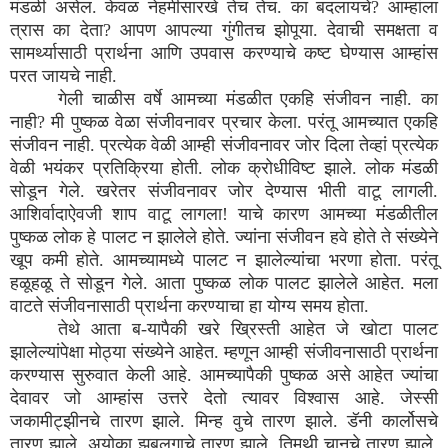
मंडळी असेल. केवळ नेहमीसारखे तेच तेच. का बदलायचे? आम्हांला
त्रास का देता? आपण आपल्या गुंगीतच झोपूया. देवाची समक्षता व
सामर्थ्यासाठी प्रार्थना आणि उपवास करण्याचे कष्ट घेण्यास आम्हांस
परत जायचे नाही.
गेली चाळीस वर्षे आमच्या मंडळीत एकहि संजीवन नाही. का
नाही? मी पुष्कळ वेळा संजीवनावर प्रचार केला. परंतू आमच्यात एकहि
संजीवन नाही. प्रत्येक वेळी आम्ही संजीवनावर जोर दिला तेव्हां प्रत्येक
वेळी भयंकर प्रतिक्रिया होती. लोक क्रोधीविष्ट झाले. लोक मंडळी
सोडून गेले. खरेतर संजीवनावर जोर देण्यास भीती वाटू लागली.
आशिर्वादाऐवजी शाप वाटू लागला! याचे कारण आमच्या मंडळीतील
पुष्कळ लोक हे पालट न झालेले होते. ज्यांना संजीवन हवे होते ते संख्येने
खूप कमी होते. आमच्यामध्ये पालट न झालेल्यांचा भरणा होता. परंतू
हळूहळू ते सोडून गेले. आता पुष्कळ लोक पालट झालेले आहेत. मला
वाटते संजीवनासाठी प्रार्थना करण्याचा हा योग्य समय होता.
तेथे आता ब-यापैकी खरे ख्रिस्ती आहेत जे खोटा पालट
झालेल्यांपेक्षा मोठ्या संख्येने आहेत. म्हणून आम्ही संजीवनासाठी प्रार्थना
करण्यास सुरुवात केली आहे. आमच्यापैकी पुष्कळ असे आहेत ज्यांचा
देवावर जो आम्हांस उत्तरे देतो त्यावर विश्वास आहे. जेस्सी
जकामीट्झीनचे तारण झाले. मिन्ह वुचे तारण झाले. डॅनी कार्लोसचे
तारण झाले. अयोका झबलगाचे तारण झाले. तिमथी चानचे तारण झाले.