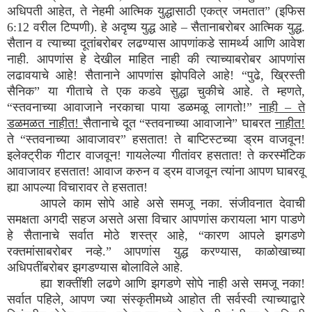
अधिपती आहेत, ते नेहमी आत्मिक युद्धासाठी एकत्र जमतात” (इफिस
6:12 वरील टिप्पणी). हे अदृष्य युद्ध आहे – सैतानाबरोबर आत्मिक युद्ध.
सैतान व त्याच्या दूतांबरोबर लढण्यास आपणांकडे सामर्थ्य आणि आवेश
नाही. आपणांस हे देखील माहित नाही की त्याच्याबरोबर आपणांस
लढावयाचे आहे! सैतानाने आपणांस झोपविले आहे! “पुढे, ख्रिस्ती
सैनिक” या गीताचे ते एक कडवे सुद्धा चुकीचे आहे. ते म्हणते,
“स्तवनाच्या आवाजाने नरकाचा पाया डळमळू लागतो!”
नाही – ते
डळमळत नाहीत!
सैतानाचे दूत “स्तवनाच्या आवाजाने” घाबरत
नाहीत!
ते “स्तवनाच्या आवाजावर” हसतात! ते बाप्टिस्टच्या ड्रम वाजवून!
इलेक्ट्रीक गीटार वाजवून! गायलेल्या गीतांवर हसतात! ते करस्मॅटिक
आवाजावर हसतात! आवाज करुन व ड्रम वाजवून त्यांना आपण घाबरवू
ह्या आपल्या विचारावर ते हसतात!
आपले काम सोपे आहे असे समजू नका. संजीवनात देवाची
समक्षता अगदी सहज असते असा विचार आपणांस करायला भाग पाडणे
हे सैतानाचे सर्वात मोठे शस्त्र आहे, “कारण आपले झगडणे
रक्तमांसाबरोबर नव्हे.” आपणांस युद्ध करण्यास, काळोखाच्या
अधिपतींबरोबर झगडण्यास बोलाविले आहे.
ह्या शक्तींशी लढणे आणि झगडणे सोपे नाही असे समजू नका!
सर्वात पहिले, आपण ज्या संस्कृतीमध्ये आहोत ती सर्वस्वी त्याच्याद्वारे