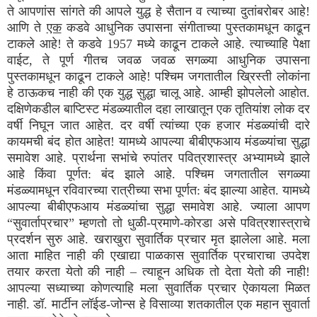
ते आपणांस सांगते की आपले युद्ध हे सैतान व त्याच्या दुतांबरोबर आहे!
आणि ते
एक
कडवे आधुनिक उपासना संगीताच्या पुस्तकामधून काढून
टाकले आहे! ते कडवे 1957 मध्ये काढून टाकले आहे. त्याच्याहि पेक्षा
वाईट, ते पूर्ण गीतच जवळ जवळ सगळ्या आधुनिक उपासना
पुस्तकामधून काढून टाकले आहे! पश्चिम जगतातील ख्रिस्ती लोकांना
हे ठाऊकच नाही की एक युद्ध सुद्धा चालू आहे. आम्ही झोपलेलो आहोत.
दक्षिणेकडील बाप्टिस्ट मंडळ्यातील दहा लाखातून एक तृतियांश लोक दर
वर्षी निघून जात आहेत. दर वर्षी त्यांच्या एक हजार मंडळ्यांची दारे
कायमची बंद होत आहेत! यामध्ये आपल्या बीबीएफआय मंडळ्यांचा सुद्धा
समावेश आहे. प्रार्थना सभांचे रुपांतर पवित्रशास्त्र अभ्यामध्ये झाले
आहे किंवा पूर्णत: बंद झाले आहे. पश्चिम जगतातील सगळ्या
मंडळ्यामधून रविवारच्या रात्रीच्या सभा पूर्णत: बंद झाल्या आहेत. यामध्ये
आपल्या बीबीएफआय मंडळ्यांचा सुद्धा समावेश आहे. ज्याला आपण
“सुवार्ताप्रचार” म्हणतो तो धुळी-प्रमाणे-कोरडा असे पवित्रशास्त्राचे
प्रदर्शन सुरु आहे. खराखुरा सुवार्तिक प्रचार मृत झालेला आहे. मला
आता माहित नाही की एखाद्या पाळकास सुवार्तिक प्रचाराचा उपदेश
तयार करता येतो की नाही – त्याहून अधिक तो देता येतो की नाही!
आपल्या सध्याच्या कोणत्याहि मला सुवार्तिक प्रचार ऐकायला मिळत
नाही. डॉ. मार्टीन लॉईड-जोन्स हे विसाव्या शतकातील एक महान सुवार्ता