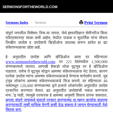
SERMONSFORTHEWORLD.COM
Print Sermon
Sermons Index
Sermon
संपूर्ण जगातील विशेषत: तिस-या जगात, जेथे इश्वरविज्ञान सेमीनरीज किंवा
पवित्रशास्त्र शाळा कमी आहेत, तेथील पाळक व सुवार्तिक यांना मोफत
लिखीत उपदेश व उपदेशाचे व्हिडीओज उपलब्ध करुन द्यावेत हा ह्या
संकेतस्थळाचा उद्देश आहे.
हे अनुवादीत उपदेश आणि व्हीडिओज आता दर महिन्याला
www.sermonsfortheworld.com
. वर 221 देशांमधील 1,500,000
संगणकामध्ये जातात. आणखी शेकडो लोक यूट्युब वर हे व्हीडिओज
पाहतात. तसेच ते यूट्युब सोडून आमच्या संकेतस्थळास भेट देतात, कारण
प्रयेक उपदेश त्यांना आमच्या संकेतस्थळाकडे येण्यास मार्गदर्शन करतो. युब
ट्युब लोकांना आमच्या संकेतस्थळाकडे फिड करतो. दर महिन्याला 46
भाषांमधून 120,000 संगणकाच्या द्वारे हजारो लोकांपर्यंत अनुवादीत उपदेश
प्रसारित करण्यात येतात. ह्या अनुवादीत उपदेशांची नकल करण्यास
मनार्इ नाही, त्यामुळे प्रचारक हे आमच्या अनुमती शिवाय वापरू शकतात.
कृपया संपूर्ण जगामध्ये सुवार्ता प्रसार करण्याच्या या महान कार्यास साहाय्य
करण्यासाठी तुम्ही मासिक देणगी कशी देऊ शकता हे जाणून घेण्यासाठी येथे
क्लिक करा
.