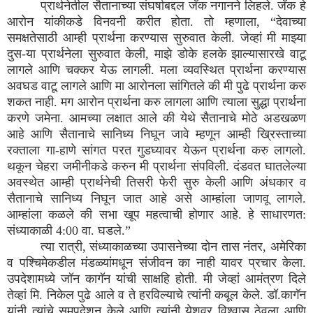
प्रार्थनेतील सैतानाच्या संघर्षाबद्दल जॅक नगानने लिहले. जॅक हे
आरोन यांकीकडे विनवनी करीत होता. तो म्हणाला, “देवाच्या
समक्षतेसाठी आम्ही प्रार्थना करण्यास सुरुवात केली. जेव्हां मी माझ्या
दुस-या प्रार्थनेला सुरुवात केली, माझे डोके हलके झाल्यासारखे वाटू
लागले आणि चक्कर येऊ लागली. मला व्यवस्थित प्रार्थना करण्यास
अवघड वाटू लागले आणि मा आरोनला सांगितले की मी पुढे प्रार्थना करु
शकत नाही. मग आरोन प्रार्थना करु लागला आणि त्याला सुद्धा प्रार्थना
करणे जमेना. आमच्या लक्षात आले की येथे सैतानाचे मोठे अडखळण
आहे आणि सैतानाचे सानिध्य निघून जावे म्हणून आम्ही ख्रिस्ताच्या
रक्ताला गा-हाणे सांगत परत गुडघ्यावर येऊन प्रार्थना करु लागलो.
थकून चेहरा जमीनीकडे करुन मी प्रार्थना संपविली. दंडवत घातलेल्या
अवस्थेत आम्ही प्रार्थनेची तिसरी फेरी सुरु केली आणि अंधकार व
सैतानाचे सानिध्य निघून जात आहे असे आम्हांला जाणवू लागले.
आम्हांला कळले की सभा खूप महत्वाची होणार आहे. हे साधारणत:
संध्याकाळी 4:00 वा. घडले.”
त्या रात्री, संध्याकाळच्या उपासनेच्या दोन तास नंतर, अमेरिका
व पश्चिमेकडील मंडळ्यांमधून संजीवन का नाही यावर प्रचार केला.
उपदेशामध्ये जॉन कागॅन यांची साक्षहि होती. मी जेव्हां आमंत्रण दिले
तेव्हां मि. निकेल पुढे आले व ते हरविल्याचे त्यांनी कबूल केले. डॉ.कागॅन
यांनी त्यांचे समुपदेशन केले आणि त्यांनी येशूवर विश्वास ठेवला आणि