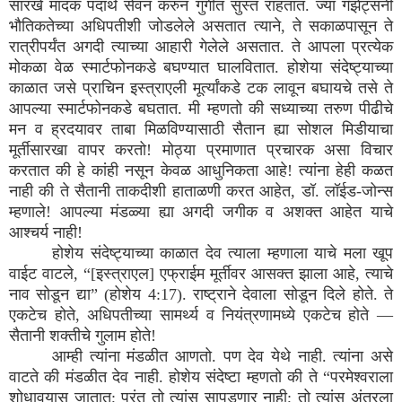
सारखे मादक पदार्थ सेवन करुन गुंगीत सुस्त राहतात. ज्या गॅझेट्सनी
भौतिकतेच्या अधिपतीशी जोडलेले असतात त्याने, ते सकाळपासून ते
रात्रीपर्यंत अगदी त्याच्या आहारी गेलेले असतात. ते आपला प्रत्येक
मोकळा वेळ स्मार्टफोनकडे बघण्यात घालवितात. होशेया संदेष्ट्याच्या
काळात जसे प्राचिन इस्त्राएली मूर्त्यांकडे टक लावून बघायचे तसे ते
आपल्या स्मार्टफोनकडे बघतात. मी म्हणतो की सध्याच्या तरुण पीढीचे
मन व ह्रदयावर ताबा मिळविण्यासाठी सैतान ह्या सोशल मिडीयाचा
मूर्तीसारखा वापर करतो! मोठ्या प्रमाणात प्रचारक असा विचार
करतात की हे कांही नसून केवळ आधुनिकता आहे! त्यांना हेही कळत
नाही की ते सैतानी ताकदीशी हाताळणी करत आहेत, डॉ. लॉईड-जोन्स
म्हणाले! आपल्या मंडळ्या ह्या अगदी जगीक व अशक्त आहेत याचे
आश्चर्य नाही!
होशेय संदेष्ट्याच्या काळात देव त्याला म्हणाला याचे मला खूप
वाईट वाटले, “[इस्त्राएल] एफ्राईम मूर्तीवर आसक्त झाला आहे, त्याचे
नाव सोडून द्या” (होशेय 4:17). राष्ट्राने देवाला सोडून दिले होते. ते
एकटेच होते, अधिपतीच्या सामर्थ्य व नियंत्रणामध्ये एकटेच होते —
सैतानी शक्तीचे गुलाम होते!
आम्ही त्यांना मंडळीत आणतो. पण देव येथे नाही. त्यांना असे
वाटते की मंडळीत देव नाही. होशेय संदेष्टा म्हणतो की ते “परमेश्वराला
शोधावयास जातात; परंतू तो त्यांस सापडणार नाही; तो त्यांस अंतरला