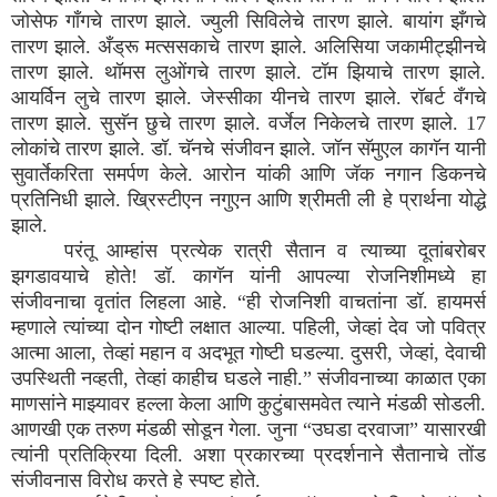
जोसेफ गाँगचे तारण झाले. ज्युली सिविलेचे तारण झाले. बायांग झँगचे
तारण झाले. अँड्रू मत्ससकाचे तारण झाले. अलिसिया जकामीट्झीनचे
तारण झाले. थॉमस लुओंगचे तारण झाले. टॉम झियाचे तारण झाले.
आयर्विन लुचे तारण झाले. जेस्सीका यीनचे तारण झाले. रॉबर्ट वँगचे
तारण झाले. सुसॅन छुचे तारण झाले. वर्जेल निकेलचे तारण झाले. 17
लोकांचे तारण झाले. डॉ. चॅनचे संजीवन झाले. जॉन सॅमुएल कागॅन यानी
सुवार्तेकरिता समर्पण केले. आरोन यांकी आणि जॅक नगान डिकनचे
प्रतिनिधी झाले. ख्रिस्टीएन नगुएन आणि श्रीमती ली हे प्रार्थना योद्धे
झाले.
परंतू आम्हांस प्रत्येक रात्री सैतान व त्याच्या दूतांबरोबर
झगडावयाचे होते! डॉ. कागॅन यांनी आपल्या रोजनिशीमध्ये हा
संजीवनाचा वृतांत लिहला आहे. “ही रोजनिशी वाचतांना डॉ. हायमर्स
म्हणाले त्यांच्या दोन गोष्टी लक्षात आल्या. पहिली, जेव्हां देव जो पवित्र
आत्मा आला, तेव्हां महान व अदभूत गोष्टी घडल्या. दुसरी, जेव्हां, देवाची
उपस्थिती नव्हती, तेव्हां काहीच घडले नाही.” संजीवनाच्या काळात एका
माणसांने माझ्यावर हल्ला केला आणि कुटुंबासमवेत त्याने मंडळी सोडली.
आणखी एक तरुण मंडळी सोडून गेला. जुना “उघडा दरवाजा” यासारखी
त्यांनी प्रतिक्रिया दिली. अशा प्रकारच्या प्रदर्शनाने सैतानाचे तोंड
संजीवनास विरोध करते हे स्पष्ट होते.