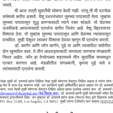
जमावे.
मी आज रात्री सुवार्तेची घोषणा केली नाही. परंतू ती मी प्रत्येक
सभेमध्ये करीत असतो. येशू वधस्तंभावर तुमच्या पापासाठी मेला. तुम्हांस
तुमच्या पापापासून शुद्ध करण्यासाठी त्याने रक्त सांडले. तो देवाच्या
उजवीकडे आपल्यासाठी प्रार्थना करीत जिवंत आहे. येशू ख्रिस्तानर
विश्वास ठेवा. तो तुम्हांस तुमच्या पापापासून आणि देवाच्या न्यायापासून
वाचविल. तुम्ही येशूवर लवकर विश्वास ठेवावा म्हणून मी प्रार्थना करतो.
डॉ. कागॅन आणि जॉन कागॅन, पुढे या आणि व्यासपीठा समोरील
दोन खुर्च्यांवर बसा. ते तीन आठवड्यासाठी भारताला जाण्यास मंगळवारी
निघत आहेत. जॉन हा वेगवेगळ्या शहरामध्ये तीन सुवार्तिक सभामधून
प्रचार करणार आहे. मंडळीतील सगळ्यानी, कृपया पुढे यावे व
त्यांच्यासाठी प्रार्थना करावी.
जेव्हा तुम्ही डॉ. हायमर्स ह्यांना लिहिता तेव्हा तुम्ही कोणत्या देशातुन लिहित आहात हे त्यांना सांगा
इ-मेल चे उत्तर देऊ शकणार नाही. जर उपदेशाने तुम्ही आशिर्वादित झाला आहात तर डॉ. हायमर्स 
सांगा, परत नेहमी तुम्ही कोणत्या देशातुन लिहित आहात ह्याचा उल्लेख अवश्य करा. डॉ. हायमर्स ह
rlhymersjr@sbcglobal.net (येथे क्लिक करा)
. डॉ. हायमर्स ह्यांनी तुम्ही कोणत्याही भाषेत ल
शक्यता इंग्रजीमध्ये लिहा. जर तुम्हाला डॉ. हायमर्स ह्यांना डाक (पोस्टल मेल) द्वारे लिहायचं असेल
PO. Box 15308, Los Angeles, CA 90015. तुम्ही त्यांना टेलीफोन करु शकता
(818)35