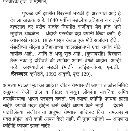
प्रचारक होते. ते म्हणाले,
पुष्कळ वर्षे झालीत ख्रिस्ती मंडळी ही अरण्यात आहे हे
देवाला ठाऊक आहे. 1840 पूर्वीचा मंडळीचा इतिहास जर तुम्ही
वाचलात तर बरीच शतके नियमीत संजीवन येत होते असे
तुम्हांस आढळेल... अंदाजे प्रत्येक दहा वर्षानी किंवा कमी. हे
त्यासारखे नव्हते. 1859 पासून केवळ एक मोठे संजीवन होते...
मंडळीच्या मोठ्या इतिहासाच्या कालखंडामध्ये एका सर्वात मोठे
नापीक आहे... आणि ते अजू सुरु आहे...[कुणावरहि] विश्वास
ठेऊ नका हे दर्शिवते की त्यापेक्षा आपण वेगळे आहोत, आम्ही
नव्हे. अरण्यातील मंडळी (मार्टीन लॉईड-जोन्स, एम.डी.,
रिवायवल,
क्रॉसवे, 1992 आवृत्ती, पृष्ठ् 129).
आमच्या मंडळ्या मृत का आहेत? जीवन येण्यासाठी आपण चाळीस मिनिटे
समुहगान केले! ढोल व गिटार वाजवून लोकांना भावनिक अमिष
दाखविण्याचा आपण प्रयत्न करतो. पण त्याचा कांहीहि फायदा झाला
नाही! ज्याची मदत होईल असे कांही आपण केले नाही — देवाने—
पाठविलेल्या संजीवनाचा अनुभव घेण्यास बाप्टिस्ट किंवा चमत्कारास
मदत होईल असे कांही आपण केले नाही. मी पुन्हां सांगतो — आपणांस
कांहीहि फायदा झाला नाही!