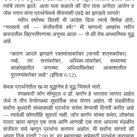
त्यांचे तारण झाले. आता मला कळाले की दोन तास अगोदर आरोन व
जॅक नगान यांना प्रार्थनेमध्ये सैतानाशी एवढे का झगडावे लागले!
नवीन वर्षाच्या दिवशी मी उपदेश दिला त्याचे शिर्षक होते,
“नरकाचे वर्ष — संजीवनीचे वर्ष!” मी म्हणालो आम्हांस नवीन
करारातील ख्रिस्तीपणाचा अनुभव आला — जे की तेच आध्यात्मिक युद्ध
आहे.
“कारण आपले झगडणे रक्तमांसाबरोबर [मानवी शत्रूबरोबर]
नव्हे, तर सत्तांबरोबर, अधिका-यांबरोबर, सध्याच्या
काळोखातील जगाच्या अधिपतींबरोबर आकाशातील
दुरात्म्यांबरोबर आहे” (इफिस 6:12).
केवळ प्रार्थनेतील ख-या युद्धानेच हे युद्ध जिंकले जाते.
मंगळवारी जॉन सॅम्युएल व डॉ. कागॅन हे भारतात जाणार आहेत
जेथे ते तीन वेगवेगळ्या सुवार्तिक सभा घेणार आहेत. मी मंडळीतील
सर्वांना बुधवारी संध्याकाळी प्रार्थना सभेस येण्याची विनंती करीत आहे
— त्यावेळी कोणतीहि सुवार्ता नाही. जॉन कागॅन यांच्या सभेत, लोकांचा
पालट व्हावा म्हणून एक तास आणि आणखी एक तास आपल्या मंडळीत
संजीवन यावे म्हणून प्रार्थना करणार आहोत. मी सर्वांना सांगतो की
आपण ठिक रात्री 7:00 वा. ह्या महत्वाच्या सभेसाठी प्रार्थना करण्यास