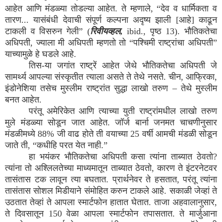
आहेत आणि मंडळ्या तोडल्या आहेत. ते म्हणाले, “देव व धार्मिकता व
तारण... यासंबंधी देवाची संपूर्ण कल्पना अदृष्य झाली [आहे] काढून
टाकली व विसरुन गेली” (
रिवीयव्हल,
ibid., पृष्ठ 13). भौतिकतेचा
अधिपती, ज्याला मी अधिपती म्हणतो तो “पश्चिमी राष्ट्रांचा अधिपती”
याच्यामुळे हे घडले आहे.
तिस-या जगांत राष्ट्रें आहेत जेथे भौतिकतेचा अधिपती जे
सामर्थ्य आपल्या संस्कृतीत त्याला असते ते तेथे नसते. चीन, आफ्रिका,
इंडोनेशिया तसेच मुस्लीम राष्ट्रांत सुद्धा लाखो तरुण – तेथे मुस्लीम
बनत आहेत.
परंतू अमेरिकेत आणि त्याच्या युती राष्ट्रांमधील लाखो तरुण
मुले मंडळ्या सोडून जात आहेत. जॉर्ज बार्ना जनमत चाचणीनुसार
मंडळीमध्ये 88% जी वाढ होते ती वयाच्या 25 वर्षी आमची मंडळी सोडून
जाते ती, “कधीहि परत येत नाही.”
हा भयंकर भौतिकतेचा अधिपती कसा त्यांना ताब्यात ठेवतो?
त्यांना तो अश्लिलतेच्या माध्यमातून ताब्यात ठेवतो, कारण ते इंटरनेटवर
तासंतास टक लावून त्या बघतात. प्रार्थनेवर ते हसतात, परंतू त्यांना
तासंतास सोशल मिडीयाने संमोहित करुन टाकले आहे. सकाळी जेव्हां ते
उठतात तेव्हां ते आपला स्मार्टफोन हातात घेतात. ताजा अहवालानुसार,
ते दिवसातून 150 वेळा आपला स्मार्टफोन तपासतात. ते मार्जुआना