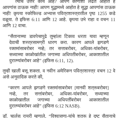
त्याचे उत्तर काय आहे? आपण कोणाशी लढत आहोत हे
आपणांस ठाऊक नाही! आपण युद्धामध्ये आहोत हे सुद्धा आपणांस ठाऊक
नाही! कृपया स्कोफिल्ड अभ्यास पवित्रशास्त्रातील पृष्ठ 1255 कडे
वळूया. ते इफिस 6:11 आणि 12 आहे. कृपया उभे राहा व वचन 11
आणि 12 वाचा.
“सैतानाच्या डावपेचापुढे तुम्हांला टिकाव धरता यावा म्हणून
देवाची शस्त्रसामग्री धारण करा. कारण आपले झगडणे
रक्तमांसाबरोबर नव्हे; तर सत्ताबरोबर, अधिका-यांबरोबर,
सध्याच्या काळोखांतील जगाच्या अधिपतीबरोबर, आकाशातील
दुरात्म्यांबरोबर आहे” (इफिस 6:11, 12).
तुम्ही खाली बसू शकता. व नवीन अमेरिकन पवित्रशास्त्र वचन 12 वे
असे अनुवादिक करते की,
“कारण आपले झगडणे रक्तमांसाबरोबर [मानवी शत्रूबरोबर]
नव्हे, तर सत्तांबरोबर, अधिका-यांबरोबर, सध्याच्या
काळोखातील जगाच्या अधिपतींबरोबर आकाशातील
दुरात्म्यांबरोबर आहे” (इफिस 6:12 NASB).
डॉ. चार्लस् रायरी म्हणाले, “विश्वासणा-यांचे शत्रू हे दुष्ट सैतानाचे