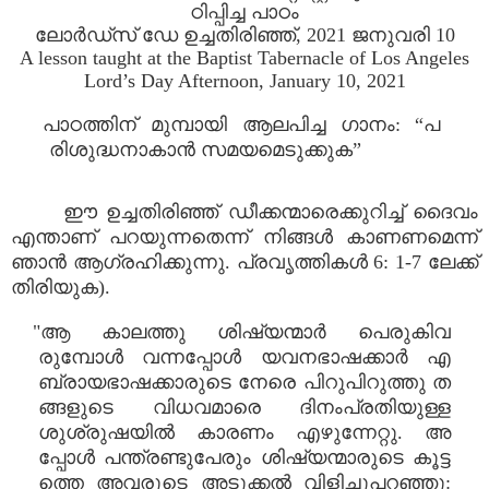
ഠിപ്പിച്ച പാഠം
ലോർഡ്‌സ് ഡേ ഉച്ചതിരിഞ്ഞ്, 2021 ജനുവരി 10
A lesson taught at the Baptist Tabernacle of Los Angeles
Lord’s Day Afternoon, January 10, 2021
പാഠത്തിന് മുമ്പായി ആലപിച്ച ഗാനം: “പ
രിശുദ്ധനാകാൻ സമയമെടുക്കുക”
ഈ ഉച്ചതിരിഞ്ഞ് ഡീക്കന്മാരെക്കുറിച്ച് ദൈവം
എന്താണ് പറയുന്നതെന്ന് നിങ്ങൾ കാണണമെന്ന്
ഞാൻ ആഗ്രഹിക്കുന്നു. പ്രവൃത്തികൾ 6: 1-7 ലേക്ക്
തിരിയുക).
"ആ കാലത്തു ശിഷ്യന്മാർ പെരുകിവ
രുമ്പോൾ വന്നപ്പോൾ യവനഭാഷക്കാർ എ
ബ്രായഭാഷക്കാരുടെ നേരെ പിറുപിറുത്തു ത
ങ്ങളുടെ വിധവമാരെ ദിനംപ്രതിയുള്ള
ശുശ്രുഷയിൽ കാരണം എഴുന്നേറ്റു. അ
പ്പോൾ പന്ത്രണ്ടുപേരും ശിഷ്യന്മാരുടെ കൂട്ട
ത്തെ അവരുടെ അടുക്കൽ വിളിച്ചുപറഞ്ഞു: