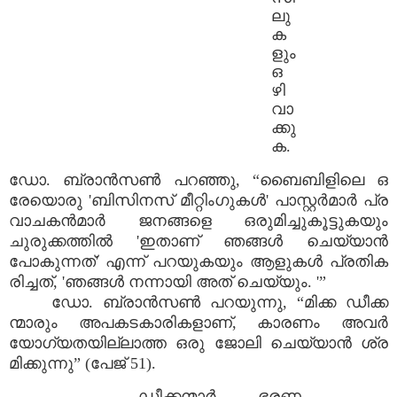
ലു
ക
ളും
ഒ
ഴി
വാ
ക്കു
ക.
ഡോ. ബ്രാൻസൺ പറഞ്ഞു, “ബൈബിളിലെ ഒ
രേയൊരു 'ബിസിനസ് മീറ്റിംഗുകൾ' പാസ്റ്റർമാർ പ്ര
വാചകൻമാർ ജനങ്ങളെ ഒരുമിച്ചുകൂട്ടുകയും
ചുരുക്കത്തിൽ 'ഇതാണ് ഞങ്ങൾ ചെയ്യാൻ
പോകുന്നത്' എന്ന് പറയുകയും ആളുകൾ പ്രതിക
രിച്ചത്, 'ഞങ്ങൾ നന്നായി അത് ചെയ്യും. '”
ഡോ. ബ്രാൻസൺ പറയുന്നു, “മിക്ക ഡീക്ക
ന്മാരും അപകടകാരികളാണ്, കാരണം അവർ
യോഗ്യതയില്ലാത്ത ഒരു ജോലി ചെയ്യാൻ ശ്ര
മിക്കുന്നു” (പേജ് 51).
ഡീക്കന്മാർ ഭരണ