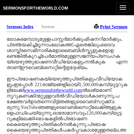
Toggl
SERMONSFORTHEWORLD.COM
navig
Print Sermon
Sermons Index
Sermon
ലോകമെമ്പാടുമുള്ളപാസ്റ്റർമാർക്കുംമിഷനറിമാർക്കും,
പ്രത്യേകിച്ച്മൂന്നാംലോകത്ത്,ഏതെങ്കിലുംദൈവ
ശാസ്ത്രസെമിനാരികളോബൈബിൾസ്കൂളുകളോഉ
ണ്ടെങ്കിൽകുറച്ച്പേർമാത്രമുള്ളസജന്യപ്രസംഗക
യ്യെഴുത്തുഭാഷണവീഡിയോകളുംനൽകുക എന്ന
താണ്ഈവെബ്‌സൈറ്റിന്റെഉദ്ദേശ്യം.
ഈപ്രഭാഷണകയ്യെഴുത്തുപ്രതികളുംവീഡിയോക
ളുംഇപ്പോൾ 221രാജ്യങ്ങളിലായി1,500,000കമ്പ്യൂട്ടറുക
ളിലേക്ക്
www.sermonsfortheworld.com
ൽലഭ്യമാണ്.
നൂറുകണക്കിന്മറ്റുള്ളവർൽവീഡിയോൾകാണുന്നു,പ
ക്ഷേഅവർഉടതന്നെവിട്ട്ഞങ്ങളുടെവെബ്‌സറ്റക്ക്വ
രുന്നു.YouTubeഞങ്ങളുടെവെബ്‌സൈറ്റിലേക്ക്ആളുക
ളെഫഡ്ചെയ്യുന്നു.ഓരോമാസവും120,000കമ്പ്യൂട്ട
റുകളിലേക്ക്44ഭാഷകളിൽപ്രഭാഷണ
കൈയെഴുത്തുപ്രതികൾനൽകുന്നു.പ്രഭാഷ
കൈയെഴുത്തുപ്രതികൾപകർപ്പവകാശമുള്ളതല്ല,അ