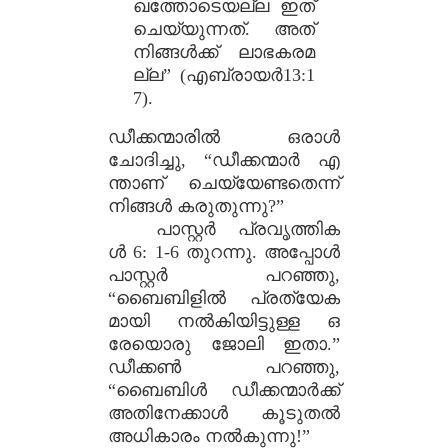
ഖത്തോടെയല്ല ഇത്
ചെയ്യുന്നത്. അത്
നിങ്ങൾക്ക് ലാഭകരമ
ല്ല” (എബ്രായർ13:1
7).
ഡീക്കന്മാരിൽ ഒരാൾ
ചോദിച്ചു, “ഡീക്കന്മാർ എ
ന്താണ് ചെയ്യേണ്ടതെന്ന്
നിങ്ങൾ കരുതുന്നു?”
പാസ്റ്റർ പ്രവൃത്തിക
ൾ 6: 1-6 തുറന്നു. അപ്പോൾ
പാസ്റ്റർ പറഞ്ഞു,
“ബൈബിളിൽ പ്രത്യേക
മായി നൽകിയിട്ടുള്ള ഒ
രേയൊരു ജോലി ഇതാ.”
ഡീക്കൺ പറഞ്ഞു,
“ബൈബിൾ ഡീക്കന്മാർക്ക്
അതിനേക്കാൾ കൂടുതൽ
അധികാരം നൽകുന്നു!”