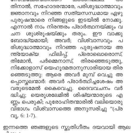
തിനാൽ, സഹോദരന്മാരേ, പരിശുദ്ധാത്മാവും
ജ്ഞാനവും നിറഞ്ഞ സത്യസന്ധമായ ഏഴു
പുരുഷന്മാരെ നിങ്ങളുടെ ഇടയിൽ നോക്കൂ.
എന്നാൽ നാം നിരന്തരം പ്രാർത്ഥനയ്ക്കും വ
ചന ശുശ്രൂഷയ്ക്കും തരും. ഈ വാക്കു
ബോദ്ധ്യമായി; അവർ; വിശ്വാസവും പ
രിശുദ്ധാത്മാവും നിറഞ്ഞ പുരുഷനായ അ
ന്ത്യോക്യ ഫിലിപ്പ്, പ്രൊഖൊരൊസ്,
തിമോൻ, പർമ്മെനാസ്, തിരഞ്ഞെടുത്തു,
നിക്കോളാസ് യെഹൂദമതാനുസാരിയായ തിര
ഞ്ഞെടുത്തു: ആരെ അവർ മുമ്പ് വെച്ചു അ
പ്പൊസ്തലന്മാർ: അവർ പ്രാർത്ഥിച്ചശേഷം അ
വരുടെമേൽ കൈവെച്ചു. ദൈവവചനം വർ
ദ്ധിച്ചു; യെരൂശലേമിൽ ശിഷ്യന്മാരുടെ എ
ണ്ണം പെരുകി; പുരോഹിതന്മാരിൽ വലിയൊരു
വിഭാഗം വിശ്വാസത്തെ അനുസരിച്ചു ”(പ്ര
വൃ. 6: 1-7).
ഇന്നത്തെ ഞങ്ങളുടെ സ്തുതിഗീതം ദയവായി ആല