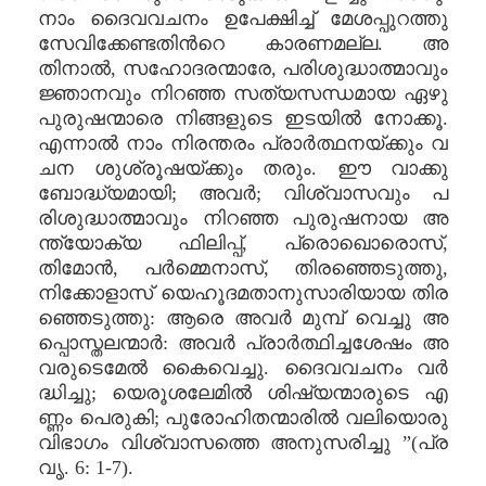
നാം ദൈവവചനം ഉപേക്ഷിച്ച് മേശപ്പുറത്തു
സേവിക്കേണ്ടതിൻറെ കാരണമല്ല. അ
തിനാൽ, സഹോദരന്മാരേ, പരിശുദ്ധാത്മാവും
ജ്ഞാനവും നിറഞ്ഞ സത്യസന്ധമായ ഏഴു
പുരുഷന്മാരെ നിങ്ങളുടെ ഇടയിൽ നോക്കൂ.
എന്നാൽ നാം നിരന്തരം പ്രാർത്ഥനയ്ക്കും വ
ചന ശുശ്രൂഷയ്ക്കും തരും. ഈ വാക്കു
ബോദ്ധ്യമായി; അവർ; വിശ്വാസവും പ
രിശുദ്ധാത്മാവും നിറഞ്ഞ പുരുഷനായ അ
ന്ത്യോക്യ ഫിലിപ്പ്, പ്രൊഖൊരൊസ്,
തിമോൻ, പർമ്മെനാസ്, തിരഞ്ഞെടുത്തു,
നിക്കോളാസ് യെഹൂദമതാനുസാരിയായ തിര
ഞ്ഞെടുത്തു: ആരെ അവർ മുമ്പ് വെച്ചു അ
പ്പൊസ്തലന്മാർ: അവർ പ്രാർത്ഥിച്ചശേഷം അ
വരുടെമേൽ കൈവെച്ചു. ദൈവവചനം വർ
ദ്ധിച്ചു; യെരൂശലേമിൽ ശിഷ്യന്മാരുടെ എ
ണ്ണം പെരുകി; പുരോഹിതന്മാരിൽ വലിയൊരു
വിഭാഗം വിശ്വാസത്തെ അനുസരിച്ചു ”(പ്ര
വൃ. 6: 1-7).