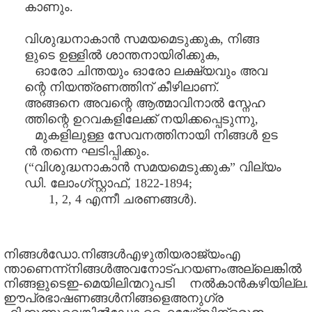
കാണും.
വിശുദ്ധനാകാൻ സമയമെടുക്കുക, നിങ്ങ
ളുടെ ഉള്ളിൽ ശാന്തനായിരിക്കുക,
ഓരോ ചിന്തയും ഓരോ ലക്ഷ്യവും അവ
ന്റെ നിയന്ത്രണത്തിന് കീഴിലാണ്.
അങ്ങനെ അവന്റെ ആത്മാവിനാൽ സ്നേഹ
ത്തിന്റെ ഉറവകളിലേക്ക് നയിക്കപ്പെടുന്നു,
മുകളിലുള്ള സേവനത്തിനായി നിങ്ങൾ ഉട
ൻ തന്നെ ഘടിപ്പിക്കും.
(“വിശുദ്ധനാകാൻ സമയമെടുക്കുക” വില്യം
ഡി. ലോംഗ്സ്റ്റാഫ്, 1822-1894;
1, 2, 4 എന്നീ ചരണങ്ങൾ).
നിങ്ങൾഡോ.നിങ്ങൾഎഴുതിയരാജ്യംഎ
ന്താണെന്ന്നിങ്ങൾഅവനോട്പറയണംഅല്ലെങ്കിൽ
നിങ്ങളുടെഇ-മെയിലിന്മറുപടി നൽകാൻകഴിയില്ല.
ഈപ്രഭാഷണങ്ങൾനിങ്ങളെഅനുഗ്ര