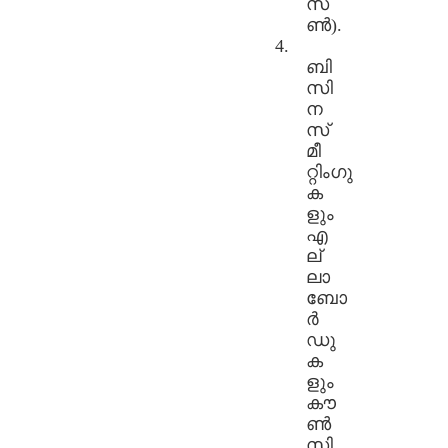
സ
ൺ).
4.
ബി
സി
ന
സ്
മീ
റ്റിംഗു
ക
ളും
എ
ല്
ലാ
ബോ
ർ
ഡു
ക
ളും
കൗ
ൺ
സി