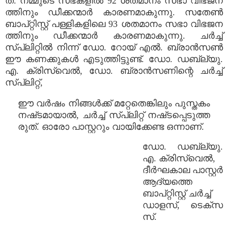
ത്. നമ്മുടെ സഭകളിൽ 92 ശതമാനം സഭാ വിഭജന
ത്തിനും ഡീക്കന്മാർ കാരണമാകുന്നു. സതേൺ
ബാപ്റ്റിസ്റ്റ് പള്ളികളിലെ 93 ശതമാനം സഭാ വിഭജന
ത്തിനും ഡീക്കന്മാർ കാരണമാകുന്നു. ചർച്ച്
സ്പ്ലിറ്റിൽ നിന്ന് ഡോ. റോയ് എൽ. ബ്രാൻസൺ
ഈ കണക്കുകൾ എടുത്തിട്ടുണ്ട്. ഡോ. ഡബ്ല്യു.
എ. ക്രിസ്വെൽ, ഡോ. ബ്രാൻസണിന്റെ ചർച്ച്
സ്പ്ലിറ്റ്,
ഈ വർഷം നിങ്ങൾക്ക് മറ്റേതെങ്കിലും പുസ്തകം
നഷ്‌ടമായാൽ, ചർച്ച് സ്പ്ലിറ്റ് നഷ്‌ടപ്പെടുത്ത
രുത്. ഓരോ പാസ്റ്ററും വായിക്കേണ്ട ഒന്നാണ്.
ഡോ. ഡബ്ല്യു.
എ. ക്രിസ്വെൽ,
ദീർഘകാല പാസ്റ്റർ
ആദ്യത്തെ
ബാപ്റ്റിസ്റ്റ് ചർച്ച്
ഡാളസ്, ടെക്സ
സ്.