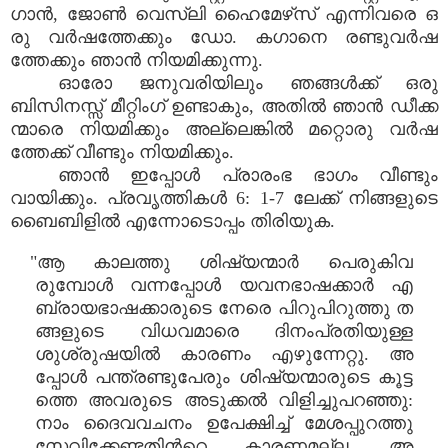
ഗാൻ, ജോൺ വെസ്ലി ഹൈമേഴ്‌സ് എന്നിവരെ ഒ
രു വർഷത്തേക്കും ഡോ. കഗാനെ രണ്ടുവർഷ
ത്തേക്കും ഞാൻ നിയമിക്കുന്നു.
ഓരോ ജനുവരിയിലും ഞങ്ങൾക്ക് ഒരു
ബിസിനസ്സ് മീറ്റിംഗ് ഉണ്ടാകും, അതിൽ ഞാൻ ഡീക്ക
ന്മാരെ നിയമിക്കും അല്ലെങ്കിൽ മറ്റൊരു വർഷ
ത്തേക്ക് വീണ്ടും നിയമിക്കും.
ഞാൻ ഇപ്പോൾ പ്രാരംഭ ഭാഗം വീണ്ടും
വായിക്കും. പ്രവൃത്തികൾ 6: 1-7 ലേക്ക് നിങ്ങളുടെ
ബൈബിളിൽ എന്നോടൊപ്പം തിരിയുക.
"ആ കാലത്തു ശിഷ്യന്മാർ പെരുകിവ
രുമ്പോൾ വന്നപ്പോൾ യവനഭാഷക്കാർ എ
ബ്രായഭാഷക്കാരുടെ നേരെ പിറുപിറുത്തു ത
ങ്ങളുടെ വിധവമാരെ ദിനംപ്രതിയുള്ള
ശുശ്രുഷയിൽ കാരണം എഴുന്നേറ്റു. അ
പ്പോൾ പന്ത്രണ്ടുപേരും ശിഷ്യന്മാരുടെ കൂട്ട
ത്തെ അവരുടെ അടുക്കൽ വിളിച്ചുപറഞ്ഞു:
നാം ദൈവവചനം ഉപേക്ഷിച്ച് മേശപ്പുറത്തു
സേവിക്കേണ്ടതിൻറെ കാരണമല്ല. അ