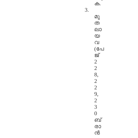
ക.
3.
മു
ത
ലാ
യ
വ
(പേ
ജ്
2
2
8,
2
2
9,
2
3
0
ബ്
രാ
ൻ