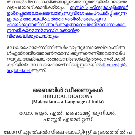
തിനാൽപ്രസംഗക്ക്ഞങ്ങളുടെഅനുമതിയില്ലാതെഅ
വഉപയോഗിക്കാൻകഴിയും.
മുസ്‌ലിം,ഹിന്ദുരാഷ്ട്രങ്ങൾ
ഉൾപ്പെടെലോകമെമ്പാടുംസുവിശേഷംപ്രചരിപ്പിക്കുന്ന
ഈമഹത്തായപ്രവർത്തനത്തിൽഞങ്ങളെസ
ഹായിക്കുന്നതിന്നിങ്ങൾക്ക്എങ്ങനെപ്രതിമാസസംഭാവ
നനൽകാമെന്ന്മനസിലാക്കാൻഇ
വിടെക്ലിക്കുചെയ്യുക
.
ഡോ.ഹൈമേഴ്‌സിന്നിങ്ങൾഎഴുതുമ്പോഴെല്ലാംനിങ്ങ
ൾഏത്രാജ്യത്താണ്താമസിക്കുന്നതെന്ന്അവനോട്പ
റയുക,അല്ലെങ്കിൽഅവന്നിങ്ങൾക്ക്ഉത്തരംനൽകാൻ
കഴിയില്ല.ഡോ.ഹൈമേഴ്‌സിന്റെഇമെയിൽ
rlhymersjr@s
bcglobal.net
ആണ്.
ബൈബിൾ ഡീക്കണുകൾ
BIBLICAL DEACONS
(Malayalam – a Language of India)
ഡോ. ആർ. എൽ. ഹൈമേഴ്സ്, ജൂനിയർ,
പാസ്റ്റർ എമെറിറ്റസ്
ലോസ് ഏഞ്ചൽസിലെ ബാപ്റ്റിസ്റ്റ് കൂടാരത്തിൽ പ