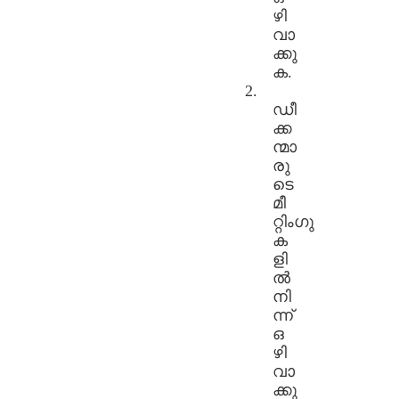
ഴി
വാ
ക്കു
ക.
2.
ഡീ
ക്ക
ന്മാ
രു
ടെ
മീ
റ്റിംഗു
ക
ളി
ൽ
നി
ന്ന്
ഒ
ഴി
വാ
ക്കു