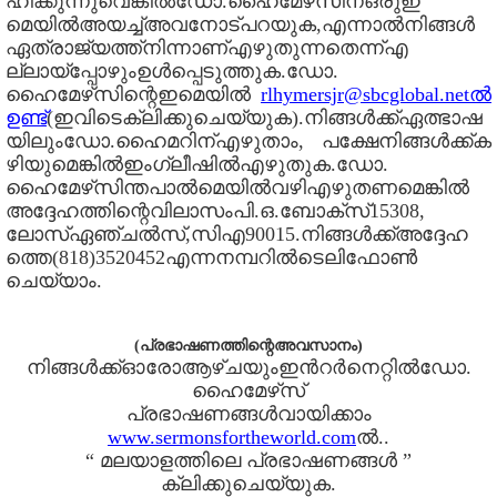
ഹിക്കുന്നുവെങ്കിൽഡോ.ഹൈമേഴ്‌സിന്ഒരുഇ
മെയിൽഅയച്ച്അവനോട്പറയുക,എന്നാൽനിങ്ങൾ
ഏത്രാജ്യത്ത്നിന്നാണ്എഴുതുന്നതെന്ന്എ
ല്ലായ്പ്പോഴുംഉൾപ്പെടുത്തുക.ഡോ.
ഹൈമേഴ്‌സിന്റെഇമെയിൽ
rlhymersjr@sbcglobal.netൽ
ഉണ്ട്
(ഇവിടെക്ലിക്കുചെയ്യുക).നിങ്ങൾക്ക്ഏത്ഭാഷ
യിലുംഡോ.ഹൈമറിന്എഴുതാം, പക്ഷേനിങ്ങൾക്ക്ക
ഴിയുമെങ്കിൽഇംഗ്ലീഷിൽഎഴുതുക.ഡോ.
ഹൈമേഴ്‌സിന്തപാൽമെയിൽവഴിഎഴുതണമെങ്കിൽ
അദ്ദേഹത്തിന്റെവിലാസംപി.ഒ.ബോക്സ്15308,
ലോസ്ഏഞ്ചൽസ്,സി‌എ90015.നിങ്ങൾക്ക്അദ്ദേഹ
ത്തെ(818)3520452എന്നനമ്പറിൽടെലിഫോൺ
ചെയ്യാം.
(പ്രഭാഷണത്തിന്റെഅവസാനം)
നിങ്ങൾക്ക്ഓരോആഴ്ചയുംഇൻറർനെറ്റിൽഡോ.
ഹൈമേഴ്‌സ്
പ്രഭാഷണങ്ങൾവായിക്കാം
www.sermonsfortheworld.com
ൽ..
“ മലയാളത്തിലെ പ്രഭാഷണങ്ങൾ ”
ക്ലിക്കുചെയ്യുക.