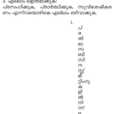
d. എല്ലാം ലളിതമാക്കുക!
പ്രസംഗിക്കുക, പ്രാർത്ഥിക്കുക, സുവിശേഷീകര
ണം എന്നിവയൊഴികെ എല്ലാം ഒഴിവാക്കുക.
1.
പ്
ര
തി
മാ
സ
ബി
സി
ന
സ്സ്
മീ
റ്റിംഗു
ക
ളി
ൽ
നി
ന്ന്
ഒ