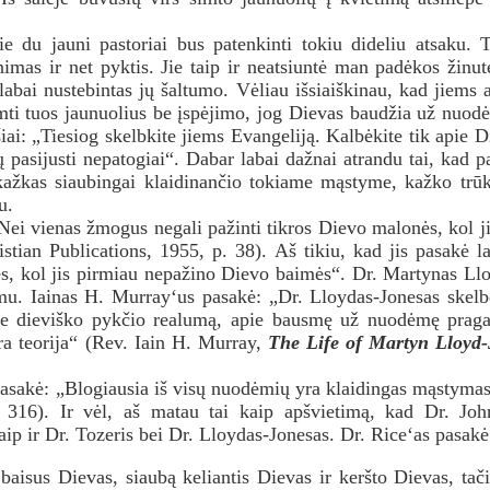
ie du jauni pastoriai bus patenkinti tokiu dideliu atsaku. 
imas ir net pyktis. Jie taip ir neatsiuntė man padėkos žinutė
labai nustebintas jų šaltumo. Vėliau išsiaiškinau, kad jiems
imti tuos jaunuolius be įspėjimo, jog Dievas baudžia už nuod
iai: „Tiesiog skelbkite jiems Evangeliją. Kalbėkite tik apie 
ų pasijusti nepatogiai“. Dabar labai dažnai atrandu tai, kad p
 kažkas siaubingai klaidinančio tokiame mąstyme, kažko trūk
u.
Nei vienas žmogus negali pažinti tikros Dievo malonės, kol 
stian Publications, 1955, p. 38). Aš tikiu, kad jis pasakė l
ės, kol jis pirmiau nepažino Dievo baimės“. Dr. Martynas Lloy
imu. Iainas H. Murray‘us pasakė: „Dr. Lloydas-Jonesas skelb
ie dieviško pykčio realumą, apie bausmę už nuodėmę pragare
a teorija“ (Rev. Iain H. Murray,
The Life of Martyn Lloyd-
pasakė: „Blogiausia iš visų nuodėmių yra klaidingas mąstymas
 p. 316). Ir vėl, aš matau tai kaip apšvietimą, kad Dr. Jo
kaip ir Dr. Tozeris bei Dr. Lloydas-Jonesas. Dr. Rice‘as pasakė
baisus Dievas, siaubą keliantis Dievas ir keršto Dievas, tač