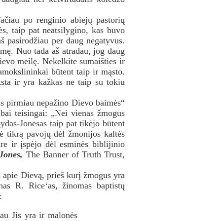
Tačiau po renginio abiejų pastorių
s, taip pat neatsilygino, kas buvo
 aš pasirodžiau per daug negatyvus.
ėmę. Nuo tada aš atradau, jog daug
Dievo meilę. Nekelkite sumaišties ir
amokslininkai būtent taip ir mąsto.
sta ir yra kažkas ne taip su tokiu
jis pirmiau nepažino Dievo baimės“
abai teisingai: „Nei vienas žmogus
das-Jonesas taip pat tikėjo būtent
ė tikrą pavojų dėl žmonijos kaltės
 ir įspėjo dėl esminės biblijinio
Jones,
The Banner of Truth Trust,
 apie Dievą, prieš kurį žmogus yra
hnas R. Rice‘as, žinomas baptistų
:
iau Jis yra ir malonės