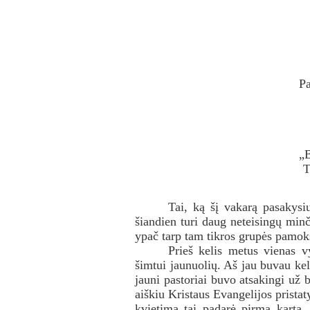
Pa
„B
T
Tai, ką šį vakarą pasakysi
šiandien turi daug neteisingų minč
ypač tarp tam tikros grupės pamok
Prieš kelis metus vienas 
šimtui jaunuolių. Aš jau buvau keli
jauni pastoriai buvo atsakingi už
aiškiu Kristaus Evangelijos pristat
kvietimą tai padarė pirmą kartą. 