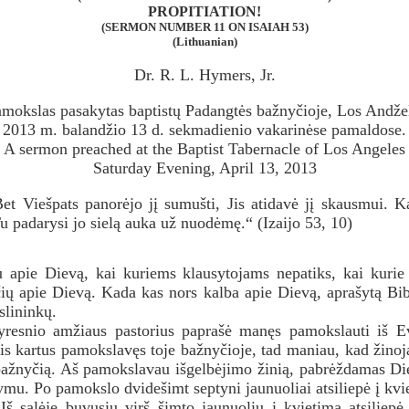
PROPITIATION!
(SERMON NUMBER 11 ON ISAIAH 53)
(Lithuanian)
Dr. R. L. Hymers, Jr.
mokslas pasakytas baptistų Padangtės bažnyčioje, Los Andže
2013 m. balandžio 13 d. sekmadienio vakarinėse pamaldose.
A sermon preached at the Baptist Tabernacle of Los Angeles
Saturday Evening, April 13, 2013
et Viešpats panorėjo jį sumušti, Jis atidavė jį skausmui. K
u padarysi jo sielą auka už nuodėmę.“ (Izaijo 53, 10)
u apie Dievą, kai kuriems klausytojams nepatiks, kai kuri
ių apie Dievą. Kada kas nors kalba apie Dievą, aprašytą Bibl
slininkų.
vyresnio amžiaus pastorius paprašė manęs pamokslauti iš E
s kartus pamokslavęs toje bažnyčioje, tad maniau, kad žinojau
 bažnyčią. Aš pamokslavau išgelbėjimo žinią, pabrėždamas Di
ymu. Po pamokslo dvidešimt septyni jaunuoliai atsiliepė į kvieti
Iš salėje buvusių virš šimto jaunuolių į kvietimą atsiliepė