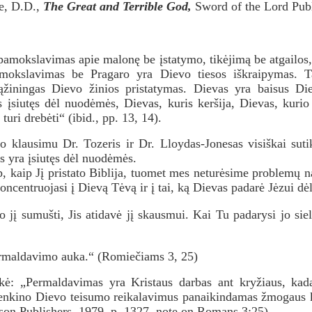
e, D.D.,
The Great and Terrible God,
Sword of the Lord Publi
pamokslavimas apie malonę be įstatymo, tikėjimą be atgailos
mokslavimas be Pragaro yra Dievo tiesos iškraipymas. Ta
ąžiningas Dievo žinios pristatymas. Dievas yra baisus Die
 įsiutęs dėl nuodėmės, Dievas, kuris keršija, Dievas, kurio 
 turi drebėti“ (ibid., pp. 13, 14).
o klausimu Dr. Tozeris ir Dr. Lloydas-Jonesas visiškai sut
s yra įsiutęs dėl nuodėmės.
, kaip Jį pristato Biblija, tuomet mes neturėsime problemų n
koncentruojasi į Dievą Tėvą ir į tai, ką Dievas padarė Jėzui d
o jį sumušti, Jis atidavė jį skausmui. Kai Tu padarysi jo si
ermaldavimo auka.“ (Romiečiams 3, 25)
kė: „Permaldavimas yra Kristaus darbas ant kryžiaus, kada
tenkino Dievo teisumo reikalavimus panaikindamas žmogaus k
n Publishers, 1979, p. 1327, note on Romans 3:25).