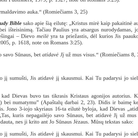
ermaldavimo auka.“ (Romiečiams 3, 25)
udy Bibl
e
sako apie šią eilutę: „Kristus mirė kaip pakaitinė a
ą bei išteisinimą. Tačiau Paulius yra atsargus nurodydamas,
iešingai – Dievo
meilė
yra ta priežastis, dėl kurios Jis paau
2005, p. 1618, note on Romans 3:25).
jo savo Sūnaus, bet
atidavė Jį
už mus visus.“ (Romiečiams 8, 
o jį sumušti, Jis atidavė jį skausmui. Kai Tu padarysi jo si
ad Dievas buvo tas tikrasis Kristaus agonijos autorius. Kri
) bei numatymu” (Apaštalų darbai 2, 23). Didis ir baimę ke
tis. Jono 3-iojo skyriaus 16-ta eilutė byloja, kad Dievas „a
Tas, kuris nepagailėjo savo Sūnaus, bet atidavė Jį už mus
auta, nes ji krito ant Jo Sūnaus Jėzaus. Mūsų tekstas sako:
o jį sumušti, Jis atidavė jį skausmui. Kai Tu padarysi jo si