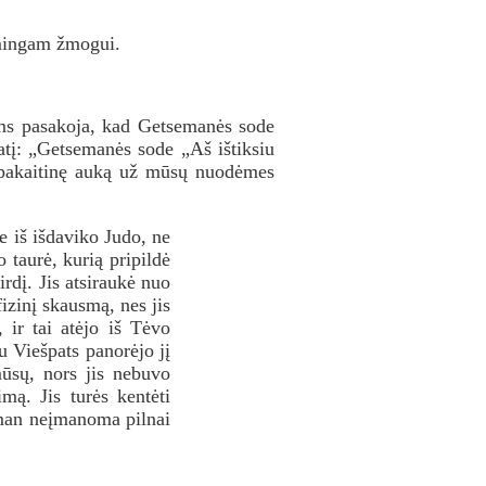
ėmingam žmogui.
s pasakoja, kad Getsemanės sode
tį: „Getsemanės sode „Aš ištiksiu
p pakaitinę auką už mūsų nuodėmes
e iš išdaviko Judo, ne
 taurė, kurią pripildė
irdį. Jis atsiraukė nuo
fizinį skausmą, nes jis
 ir tai atėjo iš Tėvo
u Viešpats panorėjo jį
ūsų, nors jis nebuvo
mą. Jis turės kentėti
s man neįmanoma pilnai