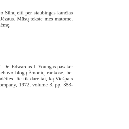
o Sūnų eiti per siaubingas kančias
nt Jėzaus. Mūsų tekste mes matome,
dėmę.
.“ Dr. Edwardas J. Youngas pasakė:
s nebuvo blogų žmonių rankose, bet
ėties. Jie tik darė tai, ką Viešpats
ompany, 1972, volume 3, pp. 353-