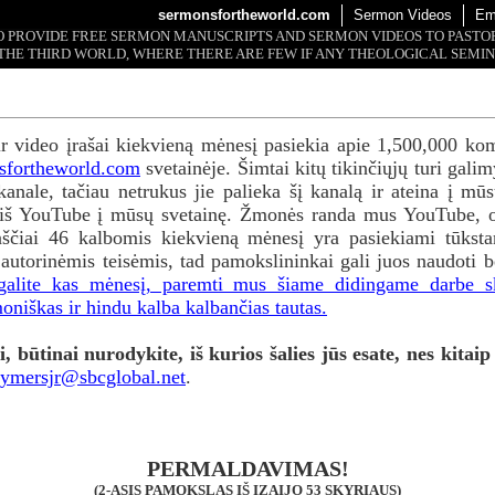
sermonsfortheworld.com
Sermon Videos
Em
 TO PROVIDE FREE SERMON MANUSCRIPTS AND SERMON VIDEOS TO PAST
THE THIRD WORLD, WHERE THERE ARE FEW IF ANY THEOLOGICAL SEMIN
ir video įrašai kiekvieną mėnesį pasiekia apie 1,500,000 kom
fortheworld.com
svetainėje. Šimtai kitų tikinčiųjų turi gal
anale, tačiau netrukus jie palieka šį kanalą ir ateina į mū
 iš YouTube į mūsų svetainę. Žmonės randa mus YouTube, o 
aščiai 46 kalbomis kiekvieną mėnesį yra pasiekiami tūks
 autorinėmis teisėmis, tad pamokslininkai gali juos naudoti 
p galite kas mėnesį, paremti mus šiame didingame darbe s
oniškas ir hindu kalba kalbančias tautas.
 būtinai nurodykite, iš kurios šalies jūs esate, nes kitaip
hymersjr@sbcglobal.net
.
PERMALDAVIMAS!
(2-ASIS PAMOKSLAS IŠ IZAIJO 53 SKYRIAUS)