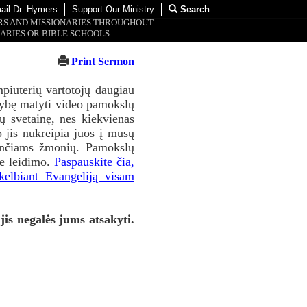
ail Dr. Hymers
Support Our Ministry
Search
ORS AND MISSIONARIES THROUGHOUT
ARIES OR BIBLE SCHOOLS.
Print Sermon
piuterių vartotojų daugiau
imybę matyti video pamokslų
sų svetainę, nes kiekvienas
jis nukreipia juos į mūsų
tančiams žmonių. Pamokslų
be leidimo.
Paspauskite čia,
kelbiant Evangeliją visam
 jis negalės jums atsakyti.