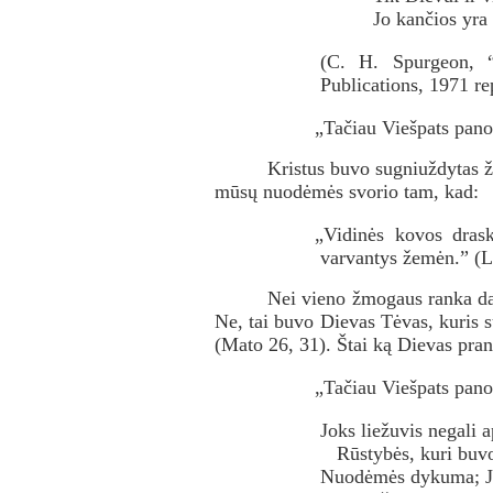
Jo kančios yra
(C. H. Spurgeon,
Publications, 1971 r
„Tačiau Viešpats panor
Kristus buvo sugniuždytas 
mūsų nuodėmės svorio tam, kad:
„Vidinės kovos drasko
varvantys žemėn.” (L
Nei vieno žmogaus ranka da
Ne, tai buvo Dievas Tėvas, kuris 
(Mato 26, 31). Štai ką Dievas pran
„Tačiau Viešpats panor
Joks liežuvis negali a
Rūstybės, kuri buvo
Nuodėmės dykuma; Ji