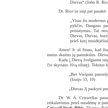
Dievas“ (John R. Ric
Dr. Rice‘as taip pat pasakė:
„Visas šis modernus 
pykčio, Dangaus pa
pristatymas. Tai nes
Dievas, Dievas, kuris
prieš kurį nusidėjėliai
Amen! Ir aš žinau, kad šiu
metus skaitau jų pamokslus. Dieva
Kada į Dievą žvelgiame taip
čio skyriaus 10-ą eilutę). Tekstas 
„Bet Viešpats panorėj
(Izaijo 53, 10)
„Dievas Jį paskyrė p
Dr. W. A. Criswellas pasa
reikalavimus prieš nuodėmę ir pa
Criswell Study Bible,
Thomas Nelso