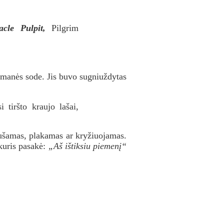
cle Pulpit,
Pilgrim
manės sode. Jis buvo sugniuždytas
 tiršto kraujo lašai,
ušamas, plakamas ar kryžiuojamas.
kuris pasakė:
„Aš ištiksiu piemenį“