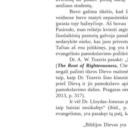
amžiaus studentų.
Buvo galima tikėtis, kad š
veiduose buvo matyti nepasitenkin
įprasta toje bažnyčioje. Aš buvau 
Pasirodo, man reikėjo kviesti atg
šiuolaikinių pastorių galvoja panaš
nedarykite nieko, kas juos privest
Tačiau aš esu įsitikinęs, jog yra
evangelinio pamokslavimo požiūri
Dr. A. W. Tozeris pasakė: „
(
The Root of Righteousness,
Chri
negali pažinti tikros Dievo malon
taip, kaip Dr. Tozeris šiuo klaus
prieš Dievą ir jis pamokslavo ap
pamokslavimo dalies. Pragaras nėr
2013, p. 317).
Ir vėl Dr. Lloydas-Jonesas 
taip baisiai nusikaltęs“ (ibid.,
evangelistas, yra pasakęs tą patį, 
„Biblijos Dievas yra 