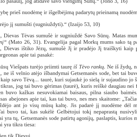
lo pasaulį, jog atidavė savo viengimį Sūnų.“ (Jono 3, 16)
ybę prieš nuodėmę ir išgelbėjimą padarytų prieinamą nuod
ėjo jį sumušti (sugniuždyti).“ (Izaijo 53, 10)
, Dievas Tėvas sumušė ir sugniuždė Savo Sūnų. Matas mum
nį“
(Mato 26, 31). Evangelija pagal Morkų mums sako tą pa
, Dievas ištiko Jėzų, sumušė Jį ir pradėjo Jį traiškyti kai
geonas apie tai pasakė:
ūsų Viešpats turėjo priimti taurę
iš Tėvo rankų.
Ne iš žydų, n
 ne iš velnio atėjo išbandymai Getsemanės sode, bet tai buvo
 kaip savo Tėvą... taurė, kuri sujaukė jo sielą ir sujaudino jo š
ti tikras, jog tai buvo gėrimas (taurė), kuris reiškė daugiau nei 
 ten buvo kažkas nesuvokiamai baisaus, pilna siaubo baimės,
isas abejones apie tai, kas tai buvo, nes mes skaitome: „Tačia
uždėjo ant jo visų mūsų kaltę. Jis padarė jį nuodėme dėl m
i buvo tai, kas sukėlė Gelbėtojui tokį nepaprastą nusivyli
Tai yra tų, Getsemanės sode patirtų agonijų, paslaptis, kurio
i yra tikra tiesa:
ien tik Dievui,