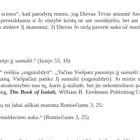
ž scenos“, kad parodytų mums, jog Dievas Tėvas atsiuntė Sav
permaldautas ir Jo rūstybė kristų ne ant nusidėjėlio, bet a
s atidavė Jį skausmui; 3) Dievas Jo sielą pavertė auka už nuo
rėjo jį
sumušti
.“ (Izaijo 53, 10)
“ reiškia „sugniuždyti“. „Tačiau Viešpats panorėjo jį
sumušti
tumą, Viešpačiui patiko Jį sumušti (sugniuždyti). Jo mirti
atsakomybės nuo tų, kurie jį nužudė, bet jie nekontroliavo pad
ung,
The Book of Isaiah,
William B. Eerdmans Publishing C
tų tai labai aiškiai matoma Romiečiams 3, 25:
ermaldavimo auka.“ (Romiečiams 3, 25)