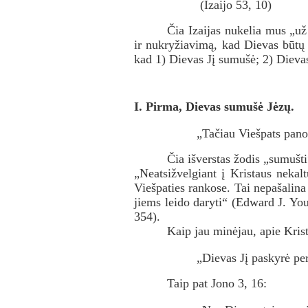
(Izaijo 53, 10)
Čia Izaijas nukelia mus „u
ir nukryžiavimą, kad Dievas būtų 
kad 1) Dievas Jį sumušė; 2) Dieva
I. Pirma, Dievas sumušė Jėzų.
„Tačiau Viešpats pano
Čia išverstas žodis „sumušti
„Neatsižvelgiant į Kristaus nekal
Viešpaties rankose. Tai nepašalina 
jiems leido daryti“ (Edward J. Yo
354).
Kaip jau minėjau, apie Kris
„Dievas Jį paskyrė p
Taip pat Jono 3, 16: