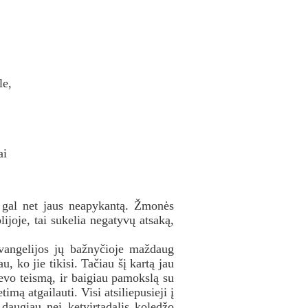
le,
ai
e gal net jaus neapykantą. Žmonės
ijoje, tai sukelia negatyvų atsaką,
vangelijos jų bažnyčioje maždaug
, ko jie tikisi. Tačiau šį kartą jau
evo teismą, ir baigiau pamokslą su
mą atgailauti. Visi atsiliepusieji į
 daugiau nei ketvirtadalis koledžo