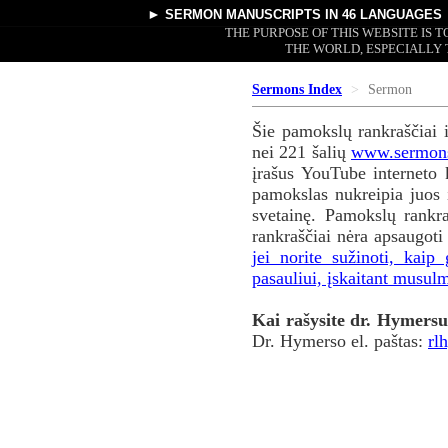
►
SERMON MANUSCRIPTS
IN 46 LANGUAGES
THE PURPOSE OF THIS WEBSITE IS
THE WORLD, ESPECIALLY 
Sermons Index
Sermon
Šie pamokslų rankraščiai 
nei 221 šalių
www.sermons
įrašus YouTube interneto k
pamokslas nukreipia juos
svetainę. Pamokslų rankr
rankraščiai nėra apsaugoti
jei norite sužinoti, kai
pasauliui, įskaitant musulm
Kai rašysite dr. Hymersui,
Dr. Hymerso el. paštas:
rl