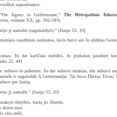
 visiškai suprantamos.
 “The Agony in Gethsemane,”
The Metropolitan Taberna
eprint, volume XX, pp. 592-593).
ėjo jį sumušti (sugniuždyti).“ (Izaijo 53, 10)
žmonijos nuodėmės sunkumo, kuris buvo ant Jo uždėtas Getse
mas, Jis dar karščiau meldėsi. Jo prakaitas pasidarė tarsi
uko 22, 44)
r nebuvo Jo palietusi. Jis dar nebuvo suimtas, dar nebuvo m
sumušė ir sugniuždė Jį Getsemanėje. Tai buvo Dievas Tėvas, 
ašavo per Izaiją:
ėjo jį sumušti.“ (Izaijo 53, 10)
psakyti rūstybės, kurią jis iškentė,
 skirta man:
s visa nešė,