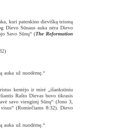
uka, kuri patenkino dievišką teismą
 jog Dievo Sūnaus auka nėra Dievo
kojo Savo Sūnų“ (
The Reformation
32)
elą auka už nuodėmę.“
stus kentėjo ir mirė „išankstiniu
liantis Rašto Dievas buvo tikrasis
tidavė savo viengimį Sūnų“ (Jono 3,
 visus“ (Romiečiams 8:32). Dievo
elą auka už nuodėmę.“