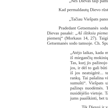
„Nes Dievas taip pami
Kad permaldautų Dievo rūst
„Tačiau Viešpats panor
Pradedant Getsemanės sodu
Dievas pasakė:
„Aš ištiksiu pieme
piemenį“ (Morkaus 14, 27). Taigi
Getsemanės sodo tamsoje. Ch. Spur
„Atėjo laikas, kada m
iš miegančių mokinių,
Tas, kurį jis pažinojo
jos, ir dėl to gali bū
iš jos neatsigėrė...
rankų. Tai pašalina v
sumušti“. Viešpats 
pažinęs nuodėmės. Ta
nusidėjėlio vietoje. 
jums paaiškinti, bet ta
Tik Dievui ir v