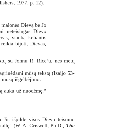
shers, 1977, p. 12).
, malonės Dievą be Jo
i neteisingas Dievo
vas, siaubą keliantis
reikia bijoti, Dievas,
iktų su Johnu R. Rice‘u, nes metų
agrinėdami mūsų tekstą (Izaijo 53-
ėl mūsų išgelbėjimo:
elą auka už nuodėmę.“
 Jis išpildė visus Dievo teisumo
altę“ (W. A. Criswell, Ph.D.,
The