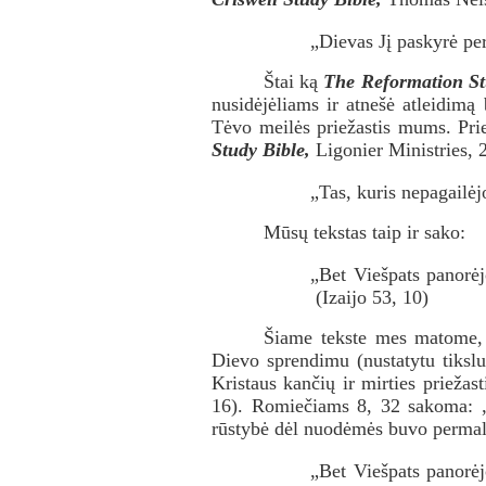
„Dievas Jį paskyrė p
Štai ką
The Reformation St
nusidėjėliams ir atnešė atleidim
Tėvo meilės priežastis mums. Pr
Study Bible,
Ligonier Ministries, 
„Tas, kuris nepagailė
Mūsų tekstas taip ir sako:
„Bet Viešpats panorėj
(Izaijo 53, 10)
Šiame tekste mes matome, k
Dievo sprendimu (nustatytu tikslu
Kristaus kančių ir mirties priežas
16). Romiečiams 8, 32 sakoma: „
rūstybė dėl nuodėmės buvo permald
„Bet Viešpats panorėj