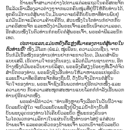
ຂ້າພະເຈົ້າສາມາດຍ່າງໄປຕາມແຕ່ລະແຖວໃນຄຣິສຕະຈັກ
ນີ້ແລ້ວເອົາເລື່ອງລາວຕ່າງໆຈາກພວກຄົນໜຸ່ມທີ່ຢູ່ນີ້ໃຫ້ກັບທ່ານໄດ້,
ທຸກຄົນມີການຕໍ່ສູ້ພາຍໃນ,ມັນອາດຈະບໍ່ຄືກັບບັນຫາທີ່ທ່ານພົບຢູ່
ແຕ່ມັນມັກຈະມີຄວາມຄ້າຍຄືກັນ, ສ່ວນໜຶ່ງໃນໂຕທ່ານກໍຢາກກັບ
ມາຄຣິສຕະຈັກ ແລະຫວັງວ່າມີພຣະເຈົ້າແລະຮັບເອົາຄວາມລອດ,
ອີກສ່ວນໜຶ່ງໃນຕົວທ່ານກໍກະບົດຕໍ່ສູ້ພຣະເຈົ້າ, ພຣະຄໍາພີແລະນັກ
ເທດ.
ປະການແລກ,ແມ່ນຫຍັງຄືແຫຼ່ງທີ່ມາຂອງການຕໍ່ສູ້ພາຍໃນ
ຕົວທ່ານນີ້?
ໜຶ່ງ,ມີໂລກ (ພໍ່ແມ່, ໝູ່ເພື່ອນ, ຄວາມມ່ວນຊື່ນ), ຈາກ
ນັ້ນກໍມີເນື້ອໜັງຂອງທ່ານ(ທ່ານຢາກຈະຂາດໂບດ, ມີເພດສໍາພັນ
ແບບເສລີ, ເຮັດຕາມໃຈຂອງຕົນເອງ), ແລ້ວກໍມີມານຊານຕານ, ອີກ
ຂ້າງໜຶ່ງກໍມີພຣະວິນຍານບໍລິສຸດ, ພຣະອົງຄືສຽງນ້ອຍໆທີ່ເວົ້າຕໍ່ຈິດ
ສໍານຶກຂອງທ່ານ, ພຣະອົງຊົງເອີ້ນທ່ານໃຫ້ມາຫາພຣະເຢຊູຄຣິດ
ແລະເຂົ້າມາທີ່ຄຣິສຕະຈັກທ້ອງຖິ່ນນີ້, ດັ່ງນັ້ນຈື່ງມີການຕໍ່ສູ້ໃນ
ຈິດໃຈຂອງທ່ານ, ພຣະເຈົ້າຊົງເອີ້ນພວກທ່ານຢູ່ອີກຝາກໜຶ່ງ-ແລະ
ຄວາມບາບ ກັບຄວາມສະໜຸກສະໜານແບບໂລກກໍກໍາລັງເອີ້ນພວກ
ທ່ານຢູ່ອີກຝາກໜຶ່ງ.
ພຣະຄໍາພີກ່າວວ່າ: “ທ່ານທັງຫຼາຍຈົ່ງເລືອກໃນວັນນີ້ວ່າຈະ
ບົດລະບັດຜູ້ໃດ ຈະບົວລະບັດພະຊື່ງຢູ່ຝັ່ງແມ່ນໍ້າຂ້າງນັ້ນທີ່
ບັນພະບຸລຸດຂອງທ່ານໄດ້ເຄີຍບົວລະບັດ ຫຼືພະຂອງຄົນອາ
ໂມໄຣ(ພວກອາເມລິກາ)ໃນແຜ່ນດິນຊື່ງທ່ານອາໄສຢູ່ ແຕ່ສ່ວນ
ຂ້າພະເຈົ້າ ແລະຄອບຄົວຂອງຂ້າພະເຈົ້າ ພວກເຮົາຈະບົວລະບັດ