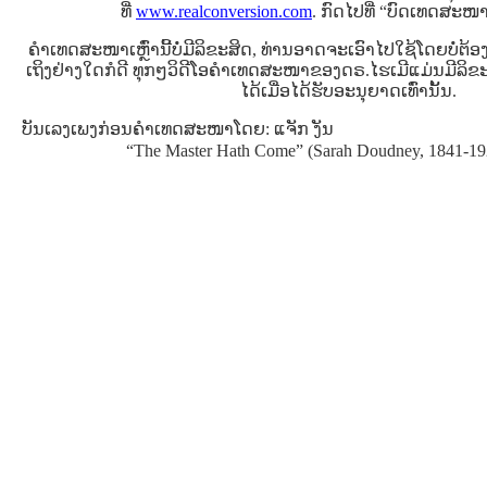
ທີ່
www.realconversion.com
. ກົດໄປທີ່ “ບົດເທດສະ
ຄໍາເທດສະໜາເຫຼົ່ານີ້ບໍ່ມີລິຂະສິດ, ທ່ານອາດຈະເອົາໄປໃຊ້ໂດຍບໍ່ຕ
ເຖິງຢ່າງໃດກໍດີ ທຸກໆວິດີໂອຄໍາເທດສະໜາຂອງດຣ.ໄຮເມີແມ່ນມີລິ
ໄດ້ເມື່ອໄດ້ຮັບອະນຸຍາດເທົ່ານັ້ນ.
ບັນເລງເພງກ່ອນຄໍາເທດສະໜາໂດຍ: ແຈັກ ງັນ
“The Master Hath Come” (Sarah Doudney, 1841-19