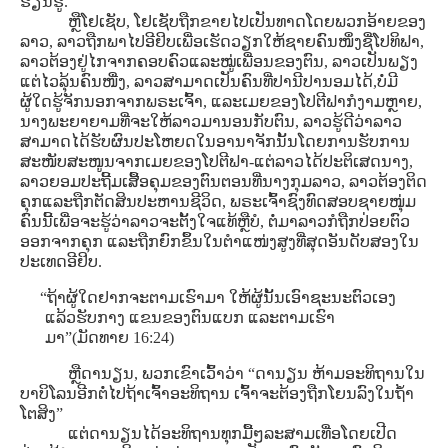
ຮຽນຮູ້.
ຫຼືໂຢເຊັບ, ໂຢເຊັບຖືກຂາຍໄປເປັນທາດໂດຍພວກອ້າຍຂອງ
ລາວ, ລາວຖືກພາໄປອີຢິບເພື່ອເຮັດວຽກໃຫ້ຊາຍຄົນໜຶ່ງຊື່ໂປທິຟາ,
ລາວຕ້ອງຢູ່ໄກຈາກຄອບຄົວແລະໝູ່ເພື່ອນຂອງຕົນ, ລາວເປັນພຽງ
ແຕ່ໄວລຸ້ນຄົນໜື່ງ, ລາວສາມາດເປັນຄົນທີ່ປານີປານອມໄດ້,ບໍ່ມີ
ຜູ້ໃດຮູ້ຈັກນອກຈາກພຣະເຈົ້າ, ແລະເມຍຂອງໂປຕີຟາກໍງາມຫຼາຍ,
ນາງພະຍາຍາມທີ່ຈະໃຫ້ລາວມານອນກັບຕົນ, ລາວຮູ້ດີວ່າລາວ
ສາມາດໄດ້ຮັບຜົນປະໂຫຍດໃນອານາຈັກນັ້ນໂດຍການຮັບການ
ສະໜັບສະໜູນຈາກເມຍຂອງໂປຕີຟາ-ແຕ່ລາວໄດ້ປະຕິເສດນາງ,
ລາວຍອມປະຖີ້ມເສື້ອຄຸມຂອງຕົນຕອນທີ່ນາງກຸມລາວ, ລາວຕ້ອງຕິດ
ຄຸກແລະຖືກຕັດສິນປະຫານຊີວິດ, ພຣະເຈົ້າຊົງທົດສອບຊາຍໜຸ່ມ
ຄົນນີ້ເພື່ອຈະຮູ້ວ່າລາວຈະຕັ້ງໃຈແທ້ຫຼືບໍ, ຕໍ່ມາລາວກໍຖືກປ່ອຍຕົວ
ອອກຈາກຄຸກ ແລະຖືກຍົກຂຶ້ນໃນຕໍາແໜ່ງສູງທີ່ສຸດອັນດັບສອງໃນ
ປະເທດອີຢິບ.
“ຖ້າຜູ້ໃດຢາກຈະຕາມເຮົາມາ ໃຫ້ຜູ້ນັ້ນເອົາຊະນະຕົວເອງ
ແລ້ວຮັບກາງ ແຂນຂອງຕົນແບກ ແລະຕາມເຮົາ
ມາ”(ມັດທາຍ 16:24)
ຫຼືດານຽນ, ພວກເຂົາເວົ້າວ່າ “ດານຽນ ຫ້າມອະທິຖານໃນ
ບາບິໂລນອີກຕໍ່ໄປຖ້າເຈົ້າອະທິຖານ ເຈົ້າຈະຕ້ອງຖືກໂຍນລົງໃນຖໍ້າ
ໂຕສິງ”
ແຕ່ດານຽນໄດ້ອະທິຖານທຸກມື້ໆລະສາມເທື່ອໂດຍເປີດ