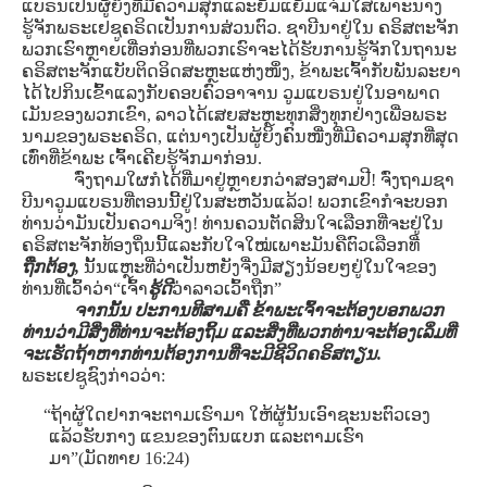
ແບຣນເປັນຜູ້ຍິງທີ່ມີຄວາມສຸກແລະຍິ້ມແຍ້ມແຈ່ມໃສເພາະນາງ
ຮູ້ຈັກພຣະເຢຊູຄຣິດເປັນການສ່ວນຕົວ. ຊາບີນາຢູ່ໃນ ຄຣິສຕະຈັກ
ພວກເຮົາຫຼາຍເທື່ອກ່ອນທີ່ພວກເຮົາຈະໄດ້ຮັບການຮູ້ຈັກໃນຖານະ
ຄຣິສຕະຈັກແບັບຕິດອິດສະຫຼະແຫ່ງໜຶ່ງ, ຂ້າພະເຈົ້າກັບພັນລະຍາ
ໄດ້ໄປກິນເຂົ້າແລງກັບຄອບຄົວອາຈານ ວູມແບຣນຢູ່ໃນອາພາດ
ເມັນຂອງພວກເຂົາ, ລາວໄດ້ເສຍສະຫຼະທຸກສິ່ງທຸກຢ່າງເພື່ອພຣະ
ນາມຂອງພຣະຄຣິດ, ແຕ່ນາງເປັນຜູ້ຍິງຄົນໜື່ງທີ່ມີຄວາມສຸກທີ່ສຸດ
ເທົ່າທີ່ຂ້າພະ ເຈົ້າເຄີຍຮູ້ຈັກມາກ່ອນ.
ຈົ່ງຖາມໃຜກໍໄດ້ທີ່ມາຢູ່ຫຼາຍກວ່າສອງສາມປີ! ຈົ່ງຖາມຊາ
ບີນາວູມແບຣນທີ່ຕອນນີ້ຢູ່ໃນສະຫວັນແລ້ວ! ພວກເຂົາກໍຈະບອກ
ທ່ານວ່າມັນເປັນຄວາມຈິງ! ທ່ານຄວນຕັດສິນໃຈເລືອກທີ່ຈະຢູ່ໃນ
ຄຣິສຕະຈັກທ້ອງຖິ່ນນີ້ແລະກັບໃຈໃໝ່ເພາະມັນຄືຕົວເລືອກທີ່
ຖືກຕ້ອງ,
ນັ້ນແຫຼະທີ່ວ່າເປັນຫຍັງຈື່ງມີສຽງນ້ອຍໆຢູ່ໃນໃຈຂອງ
ທ່ານທີ່ເວົ້າວ່າ“ເຈົ້າ
ຮູ້ດີ
ວ່າລາວເວົ້າຖືກ”
ຈາກນັ້ນ ປະການທີສາມຄື ຂ້າພະເຈົ້າຈະຕ້ອງບອກພວກ
ທ່ານວ່າມີສິ່ງທີ່ທ່ານຈະຕ້ອງຖິ້ມ ແລະສິ່ງທີ່ພວກທ່ານຈະຕ້ອງເລິ່ມທີ່
ຈະເຮັດຖ້າຫາກທ່ານຕ້ອງການທີ່ຈະມີຊີວິດຄຣິສຕຽນ.
ພຣະເຢຊູຊົງກ່າວວ່າ:
“ຖ້າຜູ້ໃດຢາກຈະຕາມເຮົາມາ ໃຫ້ຜູ້ນັ້ນເອົາຊະນະຕົວເອງ
ແລ້ວຮັບກາງ ແຂນຂອງຕົນແບກ ແລະຕາມເຮົາ
ມາ”(ມັດທາຍ 16:24)