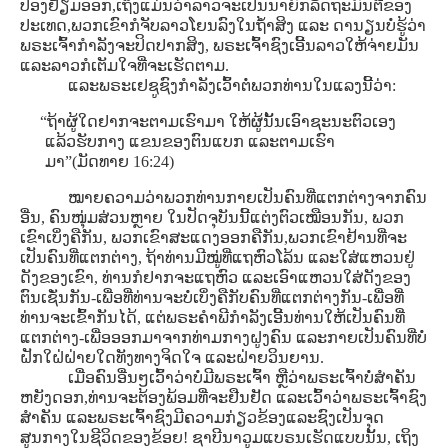
ປ່ອງຢ້ຽມອອກ,ເຖິງແມ່ນວ່າລາວຈະເປັນນາຍົກລັດຖະມົນຕີຂອງ
ປະເທດ,ພວກເຂົາກໍຈັບລາວໂຍນລົງໃນຖ້ຳສິງ ແລະ ດານຽນບໍ່ຮູ້ວ່າ
ພຣະເຈົ້າກໍາລັງຈະປິດປາກສິງ, ພຣະເຈົ້າຊົງເອີ້ນລາວໃຫ້ຈ່າຍມັນ
ແລະລາວກໍເຕັມໃຈທີ່ຈະເຮັດຕາມ.
ແລະພຣະເຢຊູຊົງກໍາລັງເວົ້າຕໍ່ພວກທ່ານໃນແລງນີ້ວ່າ:
“ຖ້າຜູ້ໃດຢາກຈະຕາມເຮົາມາ ໃຫ້ຜູ້ນັ້ນເອົາຊະນະຕົວເອງ
ແລ້ວຮັບກາງ ແຂນຂອງຕົນແບກ ແລະຕາມເຮົາ
ມາ”(ມັດທາຍ 16:24)
ໝາຍຄວາມວ່າພວກທ່ານກາຍເປັນຄົນທີ່ແຕກຕ່າງຈາກຄົນ
ອື່ນ, ຄົນໜຸ່ມສ່ວນຫຼາຍ ໃນປັດຈຸບັນນີ້ແຕ່ງຕົວເໝືອນກັນ, ພວກ
ເຂົາເບິ່ງຄືກັນ, ພວກເຂົາສະແດງອອກຄືກັນ,ພວກເຂົາຢ້ານທີ່ຈະ
ເປັນຄົນທີ່ແຕກຕ່າງ, ຖ້າທ່ານມີໝູ່ທີ່ແຖຫົວໂລ້ນ ແລະໃສ່ແຫວນຢູ່
ດັງຂອງເຂົາ, ທ່ານກໍຢາກຈະແຖຫົວ ແລະເອົາແຫວນໃສ່ດັງຂອງ
ຕົນເຊັ່ນກັນ-ເພື່ອທີ່ທ່ານຈະບໍ່ເບິ່ງຄືກັບຄົນທີ່ແຕກຕ່າງກັນ-ເພື່ອທີ່
ທ່ານຈະເຂົ້າກັນໄດ້, ແຕ່ພຣະຄໍາພີກໍາລັງເອີ້ນທ່ານໃຫ້ເປັນຄົນທີ່
ແຕກຕ່າງ-ເພື່ອອອກມາຈາກທ່າມກາງຝູງຄົນ ແລະກາຍເປັນຄົນທີ່ບໍ່
ຝັກໃຝ່ຝ່າຍໃດທັງທາງຈິດໃຈ ແລະຝ່າຍວິນຍານ.
ເມື່ອຄົນອື່ນໆເວົ້າວ່າບໍ່ມີພຣະເຈົ້າ ຫຼືວ່າພຣະເຈົ້າບໍ່ສໍາຄັນ
ຫຍັງດອກ,ທ່ານຈະຕ້ອງພ້ອມທີ່ຈະຢືນຢັດ ແລະເວົ້າວ່່າພຣະເຈົ້າຊົງ
ສໍາຄັນ ແລະພຣະເຈົ້າຊົງມີຄວາມກ່ຽວຂ້ອງແລະຊົງເປັນຈຸດ
ສູນກາງໃນຊີວິດຂອງຂ້ອຍ! ຊາບີນາວູມແບຣນເຮັດແບບນັ້ນ, ເຖິງ