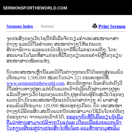
SERMONSFORTHEWORLD.COM
Print Sermon
Sermons Index
Sermon
ຈຸດປະສົງຂອງເວັບໄຊນີ້ກໍຄືເພື່ອຈັດກຽມຄໍາເທດສະໜາພາສາ
ຕ່າງໆ ແລະວິດີໂອຄໍາເທດ ສະໜາຕ່າງໆໃຫ້ແກ່ພວກ
ສິດຍາພິບານ ແລະພວກມິດຊັນນາຣີທົ່ວໂລກແບບຟຣີໆ, ໂດຍ
ສະເພາະໃນໂລກທີ່ສາມບ່ອນທີ່ມີິໂຮງຮຽນພຣະຄໍາພີຫຼືໂຮງຮຽນ
ສະໜາສາດໜ້ອຍແຫ່ງ.
ບົດເທດສະໜາເຫຼົ່ານີ້ແລະວິດີໂອຕ່າງໆຕອນນີ້ໄດ້ອອກສູ່ຄອມພິວ
ເຕີປະມານ 1,500,000 ໜ່ວຍໃນກວ່າ 221 ປະເທດທຸກປີທີ່,
www.sermonsfortheworld.com
, ສ່ວນອີກຫຼາຍ ຮ້ອຍຄົນກໍເບິ່ງວີ
ດີໂອຜ່ານທາງຢູທູບ,ແຕ່ບໍ່ດົນພວກເຂົາກໍເລີກເບິ່ງຜ່ານທາງຢູທູບ
ແລ້ວເບິ່ງທາງເວັບໄຊຂອງພວກເຮົາ,ຢູທູບປ້ອນຜູ້ຄົນສູ່ເວັບໄຊຂອງ
ພວກເຮົາ,ບົດເທດສະໜາຖືກແປເປັນພາສາຕ່າງໆ 46 ພາສາສູ່
ຄອມພິວເຕີປະມານ 120,000 ໜ່ວຍທຸກໆເດືອນ, ບົດ ເທດສະໜາ
ຕ່າງໆບໍ່ມີລິຂະສິດ,ສະນັ້ນພວກນັກເທດສາມາດໃຊ້ມັນໂດຍບໍ່ຕ້ອງ
ຂໍອະນຸຍາດ ຈາກພວກເຮົາກໍໄດ້,
ກະລຸນາກົດທີ່ນີ້ເພື່ອຮຽນຮູ້ເພີ່ມ
ຕື່ມວ່າທ່ານສາມາດບໍລິຈາກໃນແຕ່ລະ ເດືອນເພື່ອຊ່ວຍພວກເຮົາ
ໃນການເຜີຍແຜ່ຂ່າວປະເສີດໄປທົ່ວໂລກ,ລວມທັງຊາດມູສະລິມ