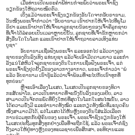
ເມື່ອທ່ານເປີດພຣະຄໍາພີທ່ານກໍຈະພົບວ່າພຣະເຈົ້າຊົງ
ຮຽກຮ້ອງໃຫ້ຖວາຍໝົດຕົວ.
ເບິ່ງແມ້ວ່າພຣະເຈົ້າຊົງຮຽກຮ້ອງອັນໃດຈາກອັບຣາຮາມ,
ວັນໜຶ່ງພຣະເຈົ້າກ່າວວ່າ “ອັບຣາຮາມ ເຮົາຢາກໃຫ້ເຈົ້າໄປທີ່ພູໂມ
ຣິຢາ ແລະເຮົາຢາກໃຫ້ເຈົ້າພາລູກຊາຍນ້ອຍໆຂອງເຈົ້າຄືລູກຊາຍ
ທີ່ເຈົ້າໄດ້ລໍຄອຍເປັນເວລາຫຼາຍປີນັ້ນ, ລູກຊາຍທີ່ເຈົ້າຮັກຫຼາຍກວ່າ
ສິ່ງອື່ນໃດໃນໂລກ ແລະເຮົາຢາກໃຫ້ເຈົ້າຖວາຍລາວເທິງແທ່ນ
ບູຊາ”
ອັບຣາຮາມເຊື່ອຟັງພຣະເຈົ້າ ແລະອອກໄປ ແລ້ວວາງລູກ
ຊາຍຂອງຕົນລົງເທິງ ແທ່ນບູຊາ ແລ້ວຈັບເອົາມີດດາມຍາວ ແລະກໍາ
ລັງແນ່ໃສ່ຫົວໃຈລູກຊາຍຂອງຕົນໃນການເຊື່ອຟັງພຣະເຈົ້າ, ແຕ່
ພຣະເຈົ້າຊົງຢຸດຢັ້ງມືຂອງລາວກາງອາກາດ, ພຣະເຈົ້າກ່າວວ່າ “ພໍ
ແລ້ວ ອັບຣາຮາມ ເຮົາຮູ້ແລ້ວວ່າເຈົ້າພ້ອມທີ່ຈະໄປກັບເຮົາທຸກທີ່
ທຸກບ່ອນ”
ຫຼືຈະເອົາເລື່ອງໂມເສດ, ໂມເສດເປັນລູກຊາຍຂອງທິດາ
ກະສັດຟາໂຣ, ລາວເປັນທາຍາດທີ່ຈະນັ່ງບັນລັງຂອງເອຢິບ, ລາວ
ສາມາດເປັນຈັກກະພັດທີ່ຍິ່ງໃຫຍ່ທີ່ສຸດໃນໂລກໃນສະໄໝນັ້ນ, ລາວ
ໄດ້ຄວາມຮັ່ງມີ ແລະອໍານາດທັງໝົດ ແລະກຽດທັງໝົດທີ່ມະນຸດຄົນ
ໜຶ່ງສາມາດມີໄດ້, ແຕ່ໂມເສດໄດ້ຫັນຫຼັງຂອງຕົນໃສ່ແລ້ວເລືອກ
ການຮ່ວມທຸກກັບຜູ້ຄົນຂອງ ພຣະເຈົ້າ, ພຣະເຈົ້າຊົງຮຽກຮ້ອງໃຫ້
ໂມເສດປະຖີ້ມທຸກສິ່ງທຸກຢ່າງເພື່ອທີ່ຈະຖືກໃຊ້, ແລ້ວ ພຣະເຈົ້າກໍຊົງ
ຕັ້ງລາວໃຫ້ຢູ່ທາງຫຼັງຂອງທະເລຊາຍເພື່ອສຶກສາ, ອະທິຖານແລະ