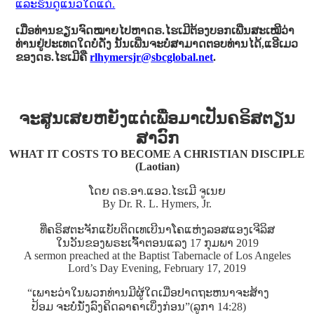
ແລະຮິນດູແນວໃດແດ່.
ເມື່ອທ່ານຂຽນຈົດໝາຍໄປຫາດຣ.ໄຮເມີຕ້ອງບອກເພີ່ນສະເໝີວ່າ
ທ່ານຢູ່ປະເທດໃດບໍ່ດັ່ງ ນັ້ນເພີ່ນຈະບໍ່ສາມາດຕອບທ່ານໄດ້,ແອີເມວ
ຂອງດຣ.ໄຮເມີຄື
rlhymersjr@sbcglobal.net
.
ຈະສູນເສຍຫຍັງແດ່ເພື່ອມາເປັນຄຣິສຕຽນ
ສາວົກ
WHAT IT COSTS TO BECOME A CHRISTIAN DISCIPLE
(Laotian)
ໂດຍ ດຣ.ອາ.ແອວ.ໄຮເມີ ຈູເນຍ
By Dr. R. L. Hymers, Jr.
ທີ່ຄຣິສຕະຈັກແບັບຕິດເທເບີນາໂຄແຫ່ງລອສແອງເຈີລິສ
ໃນວັນຂອງພຣະເຈົ້າຕອນແລງ 17 ກຸມພາ 2019
A sermon preached at the Baptist Tabernacle of Los Angeles
Lord’s Day Evening, February 17, 2019
“ເພາະວ່າໃນພວກທ່ານມີຜູ້ໃດເມື່ອປາດຖະຫນາຈະສ້າງ
ປ້ອມ ຈະບໍ່ນັ່ງລົງຄິດລາຄາເບິ່ງກ່ອນ”(ລູກາ 14:28)