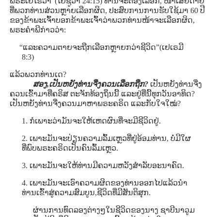
ພຣະເຢໂຮວາ”(ໂຢຊູວາ 24:15) ທ່ານຈະຕ້ອງເລືອກ, ໜ້າເສຍດາຍ
ທີ່ພວກທ່ານສ່ວນຫຼາຍເລືອກຜິດ, ປະສົບການການຮັບໃຊ້ມາ 60 ປີ
ຂອງຂ້າພະເຈົ້າບອກຂ້າພະເຈົ້າວ່າພວກທ່ານໜ້າຈະເລືອກຜິດ,
ພຣະຄໍາພີກ່າວວ່າ:
“ແລະຄວາມຕາຍຈະຖືກເລືອກຫຼາຍກວ່າຊີວິດ”(ເຢເຣມີ
8:3)
ແລ້ວພວກທ່ານເດ?
ສອງ,ເປັນຫຍັງທ່ານຈື່ງຄວນເລືອກຖືກ?
ເປັນຫຍັງທ່ານຈື່ງ
ຄວນເຂົ້າມາທີ່ຄຣິສ ຕະຈັກທ້ອງຖິ່ນນີ້ ແລະຢູ່ທີ່ນີ້ທຸກວັນອາທິດ?
ເປັນຫຍັງທ່ານຈື່ງຄວນມາຫາພຣະຄຣິດ ແລະກັບໃຈໃໝ່?
1. ກໍເພາະວ່າມັນຈະໃຫ້ເຫດຜົນທີ່ຈະມີຊີວິດຢູ່.
2. ເພາະມັນຈະປ່ຽນຄວາມລົ້ມເຫຼວທີ່ຢູ່ອ້ອມທ່ານ, ບໍ່ມີໃຜ
ທີ່ພົບພຣະຄຣິດເປັນຄົນລົ້ມເຫຼວ.
3. ເພາະມັນຈະໃຫ້ທ່ານມີຄວາມຫວັງສໍາລັບອະນາຄົດ.
4. ເພາະມັນຈະເອົາຄວາມຜິດຂອງທ່ານອອກໄປແລ້ວນໍາ
ທ່ານເຂົ້າສູ່ຄວາມສົມບູນ,ຊີວິດທີ່ມີສັນຕິສຸກ.
ຜ່ານການທົດລອງຕ່າງໆໃນຊີວິດຂອງນາງ ຊາບີນາວູມ