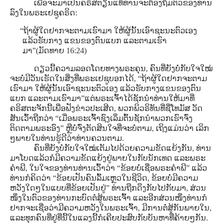
ເພື່ອຈະມາເປັນຄຣິສຕຽນແທ້ທ່ານຈະຕ້ອງຖິ້ມຕົວຂອງທ່ານ
ລົງໃນພຣະເຢຊູຄຣິດ:
“ຖ້າຜູ້ໃດຢາກຈະຕາມເຮົາມາ ໃຫ້ຜູ້ນັ້ນເອົາຊະນະຕົວເອງ
ແລ້ວຮັບກາງ ແຂນຂອງຕົນແບກ ແລະຕາມເຮົາ
ມາ”(ມັດທາຍ 16:24)
ດຽວນີ້ຄວາມລອດໂດຍທາງພຣະຄຸນ, ຄົນທີ່ຍັງບໍ່ກັບໃຈໃໝ່
ຈະບໍ່ມີວັນເຮັດໃນສິ່ງທີ່ພຣະເຢຊູບອກໄດ້, “ຖ້າຜູ້ໃດຢາກຈະຕາມ
ເຮົາມາ ໃຫ້ຜູ້ນັ້ນເອົາຊະນະຕົວເອງ ແລ້ວຮັບກາງແຂນຂອງຕົນ
ແບກ ແລະຕາມເຮົາມາ”ແຕ່ພຣະເຈົ້າໄດ້ຊັກນໍາທ່ານໃຫ້ມາທີ່
ຄຣິສຕະຈັກນີ້ເພື່ອຟັງຂ່າວປະເສີດ, ພວກພິວຣິທັນທີ່ຊື່ໂທມັສ ວັດ
ສັນເວົ້າຖືກວ່າ “ເມື່ອພຣະເຈົ້າຊົງເລິ່ມຕົ້ນຊັກນໍາພວກເຮົາຈົ່ງ
ຕິດຕາມພຣະອົງ” ຫຼືບໍ່ຈົ່ງຕັດສິນໃຈທີ່ຈະບໍ່ຕາມ, ເຖິງແມ່ນວ່າ ເລິກ
ໆພາຍໃນທ່ານຮູ້ດີວ່າທ່ານຄວນຕາມ.
ຄົນທີ່ຍັງບໍ່ກັບໃຈໃໝ່ເຕັມໄປດ້ວຍຄວາມຂັດແຍ້ງກັນ, ທ່ານ
ມາໂບດແລ້ວກໍມີຄວາມຂັດແຍ້ງຢູ່ພາຍໃນກັບນັກເທດ ແລະພຣະ
ຄໍາພີ, ໃນໃຈຂອງທ່ານທ່ານເວົ້າວ່າ “ຂ້ອຍບໍ່ເຊື່ອພຣະຄໍາພີ” ແລ້ວ
ທ່ານກໍຄິດວ່າ “ຂ້ອຍເປັນຄົນລົ້ມເຫຼວໃນຊີວິດ, ຂ້ອຍບໍ່ມີຄວາມ
ຫວັງໃດໆໃນແບບທີ່ຂ້ອຍເປັນຢູ່” ທ່ານຖືກດຶງກັບໄປກັບມາ, ສ່ວນ
ໜຶ່ງໃນຕົວຂອງທ່ານກະບົດຕໍ່ສູ້ພຣະເຈົ້າ ແລະອີກສ່ວນໜຶ່ງທ່ານກໍ
ຢາກຈະເຊື່ອວ່າມີຄວາມຫວັງໃນພຣະເຈົ້າ, ມີການຕໍ່ສູ້ກັນພາຍໃນ,
ແລະທຸກຄົນທີ່ຢູ່ທີ່ນີ້ໃນແລງນີ້ກໍເຄີຍປະສົບກັບບັນຫາທີ່ຄ້າຍໆກັນ.