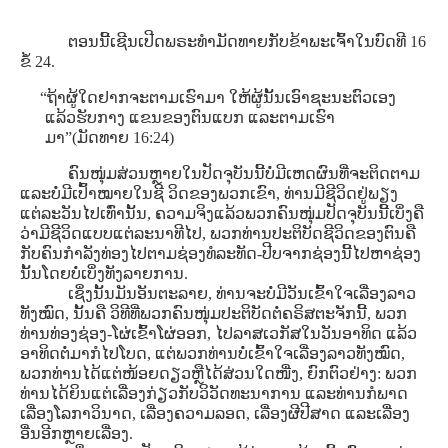
ຕອນນີ້ເຊີນເປີດພຣະທໍາມັດທາຍກັບຂ້າພະເຈົ້າໃນບົດທີ 16
ຂໍ້ 24.
“ຖ້າຜູ້ໃດຢາກຈະຕາມເຮົາມາ ໃຫ້ຜູ້ນັ້ນເອົາຊະນະຕົວເອງ
ແລ້ວຮັບກາງ ແຂນຂອງຕົນແບກ ແລະຕາມເຮົາ
ມາ”(ມັດທາຍ 16:24)
ຄົນໜຸ່ມສ່ວນຫຼາຍໃນປັດຈຸບັນນີ້ບໍ່ມີເຫດຜົນທີ່ຈະຕິດຕາມ
ແລະບໍ່ມີເປົ້າໝາຍໃນຊີ ວິດຂອງພວກເຂົາ, ທ່ານມີຊີວິດຢູ່ພຽງ
ແຕ່ລະວັນໄປເທົ່ານັ້ນ, ຄວາມຈິງແລ້ວພວກຄົນໜຸ່ມປັດຈຸບັນນີ້ເບິ່ງຄື
ວ່າມີຊີວິດແບບແຕ່ລະນາທີໄປ, ພວກທ່ານປະຕິບັດຊີວິດຂອງຕົນຄື
ກັບຄົນກໍາລັງທ່ອງໄປຕາມຊ່ອງທໍລະທັດ-ປີບຈາກຊ່ອງນີ້ໄປຫາຊ່ອງ
ນັ້ນໂດຍບໍ່ເບິ່ງທັງລາຍການ.
ເຊິ່ງນັ້ນມັນອັນຕະລາຍ, ທ່ານຈະບໍ່ມີວັນເຂົ້າໃຈເລື່ອງລາວ
ທັງໝົດ, ນັ້ນຄື ວິທີທີ່ພວກຄົນໜຸ່ມປະຕິບັດຕໍ່ຄຣິສຕະຈັກນີ້, ພວກ
ທ່ານທ່ອງຊ່ອງ-ໂຜ່ເຂົ້າໂຜ່ອອກ, ໄປລາສເວກັສໃນວັນອາທິດ ແລ້ວ
ອາທິດຕໍ່ມາກໍໄປໂບດ, ແຕ່ພວກທ່ານບໍ່ເຂົ້າໃຈເລື່ອງລາວທັງໝົດ,
ພວກທ່ານໄດ້ແຕ່ໜ້ອຍດຽວຫຼືໄດ້ສ່ວນໃດໜື່ງ, ຍົກຕົວຢ່າງ: ພວກ
ທ່ານໄດ້ຍິນແຕ່ເລື່ອງກ່ຽວກັບວິວັດທະນາການ ແລະທ່ານກໍພາດ
ເລື່ອງໂລກາວິນາດ, ເລື່ອງຄວາມລອດ, ເລື່ອງຜີປີສາດ ແລະເລື່ອງ
ອື່ນອີກຫຼາຍເລື່ອງ.