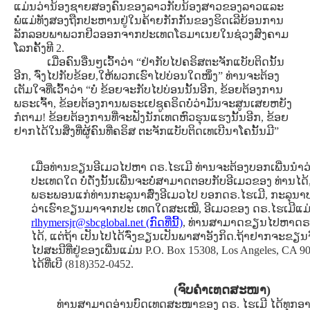
ແມ່ນວ່ານ້ອງຊາຍສອງຄົນຂອງລາວກັບນ້ອງສາວຂອງລາວແລະ
ພໍ່ແມ່ທັງສອງຖືກປະຫານຢູ່ໃນຄ້າຍກັກກັນຂອງຮິດເລີຍ້ອນການ
ລັກລອບພາພວກຢິວອອກຈາກປະເທດໂຣມາເນຍໃນຊ່ວງສົງຄາມ
ໂລກຄັ້ງທີ 2.
ເມື່ອຄົນອື່ນໆເວົ້າວ່າ “ຢ່າກັບໄປຄຣິສຕະຈັກແບັບຕິດນັ້ນ
ອີກ, ຈົ່ງໄປກັບຂ້ອຍ,ໃຫ້ພວກເຮົາໄປບ່ອນໃດໜຶ່ງ” ທ່ານຈະຕ້ອງ
ເຕັມໃຈທີ່ເວົ້າວ່າ “ບໍ່ ຂ້ອຍຈະກັບໄປບ່ອນນັ້ນອີກ, ຂ້ອຍຕ້ອງການ
ພຣະເຈົ້າ, ຂ້ອຍຕ້ອງການພຣະເຢຊູຄຣິດບໍ່ວ່າມັນຈະສູນເສຍຫຍັງ
ກໍຕາມ! ຂ້ອຍຕ້ອງການທີ່ຈະຟັງນັກເທດຫົວຮຸນແຮງນັ້ນອີກ, ຂ້ອຍ
ຢາກໄດ້ໃນສິ່ງທີ່ຜູ້ຄົນທີ່ຄຣິສ ຕະຈັກແບັບຕິດເທເບີນາໂຄນັ້ນມີ”
ເມື່ອທ່ານຂຽນອີເມວໄປຫາ ດຣ.ໄຮເມີ ທ່ານຈະຕ້ອງບອກເພີ່ນນໍ
ປະເທດໃດ ບໍ່ດັ່ງນັ້ນເພີ່ນຈະບໍ່ສາມາດຕອບກັບອີເມວຂອງ ທ່ານໄດ້
ພຣະພອນແກ່ທ່ານກະລຸນາສົ່ງອີເມວໄປ ບອກດຣ.ໄຮເມີ, ກະລຸນາ
ວ່າເຮົາຂຽນມາຈາກປະ ເທດໃດສະເໝີ, ອີເມວຂອງ ດຣ.ໄຮເມີແມ
rlhymersjr@sbcglobal.net (ກົດທີ່ນີ້)
, ທ່ານສາມາດຂຽນໄປຫາດຣ.
ໄດ້, ແຕ່ຖ້າ ເປັນໄປໄດ້ຈົ່ງຂຽນເປັນພາສາອັງກິດ.ຖ້າຢາກຈະຂ
ໄປສະນີທີ່ຢູ່ຂອງເພີ່ນແມ່ນ P.O. Box 15308, Los Angeles, CA 9
ໄດ້ທີ່ເບີ (818)352-0452.
(ຈົບຄຳເທດສະໜາ)
ທ່ານສາມາດອ່ານບົດເທດສະໜາຂອງ ດຣ. ໄຮເມີ ໄດ້ທຸກອາທິ